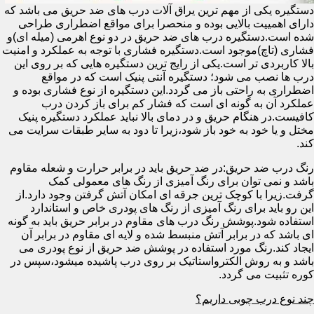
دستگیره یکی از مهم ترین یراق آلات درب های ضد حریق می باشد که
دارای اهمییت بالایی بوده و منحصرا برای مواقع اضطراری طراحی
شده است.دستگیره درب های ضد حریق در دو نوع اهرمی (میله ای)و
فشاری (تاچ)موجود است.دستگیره فشاری با توجه به عملکرد و امنیت
بالا کاربردی تر است.یکی از رایج ترین دستگیره هایی که بر روی این
درب ها نصب می شود؛ دستگیره آنتی پنیک است که در مواقع
اضطراری به راحتی باز می گردد.این دستگیره از نوع فشاری بوده و
عملکرد آن به گونه ای است که فشار کم برای باز کردن درب
کافیست.در هنگام حریق و در دمای بالا نباید عملکرد دستگیره پنیک
مختل و یا خود به خود باز شود،زیرا تا دود به سایر طبقات سرایت می
کند.
رنگ درب ضد حریق:در ضد حریق باید در برابر حرارت و شعله مقاوم
باشد و نمی توان برای رنگ آمیزی از رنگ های معمولی کمک
گرفت.زیرا با کوچک ترین جرقه ای امکان آتش گرفتن وجود دارد.از
این رو باید برای رنگ آمیزی از رنگ های پودری خاص و استاندارد
استفاده شود.پوشش رنگ درب های مقاوم در برابر حریق باید به گونه
ای باشد که در برابر آتش منبسط شده و لایه ای مقاوم در برابر آن
ایجاد کند.رنگ مورد استفاده در پوشش ضد حریق از نوع پودری می
باشد و به روش الکترواستاتیک بر روی درب پاشیده میشود،سپس در
کوره تثبیت می گردد.
چند نوع درب چوبی داریم؟