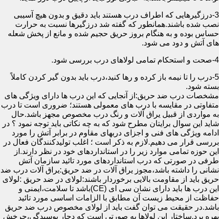
3-درزگیرهایی که اطراف درب هستند باید دقیق و بدون هیچ آسیبی
نصب شده باشند.همانطور که گفته شد درزگیرها نسبت به حرارت
حساس بوده و به هنگام بروز حریق حجیم شده و مانع از پخش شعله
های آتش و دود می شود.
4-صحت و استحکام تمامی لولاهای درب بررسی شود.
5-درب را تا نیمه باز کرده و رها کنید،درب باید بدون گیر کردن کاملاً
بسته شود.
مشخصات درب ضد حریق:از آنجایی که این درب ها دارای ویژگی های
متفاوتی در مقایسه با درب های معمولی هستند؛ ضروری است تا درب
به مواردی از قبیل یراق آلات و رنگ درب مخصوص مجهز باشد.حال
شاید این سوال برایتان مطرح شود که به چه نکاتی باید توجه نمود ؟ در
ادامه ویژگی های فنی و اجزای دربهای مقاوم در برابر آتش را مورد
بررسی قرار می دهیم.لازم به ذکر است ؛ اغلب تولیدکنندگان فعال در
این حوزه تمامی موارد زیر را در استانداردهای خود در نظر دارند.از
طرفی در صورتی که درب استانداردهای مورد تائید سازمان آتش
نشانی را داشته باشد،مجوز یراق آلات در ضد حریق:یراق آلات درب ضد
حریق باید از مقاومت بالایی برخوردار باشند:لولای در ضد حریق :لولای
این درب ها باید دارای نشان سی ای (CE)باشد تا سلامت،ایمنی و
حفاظت از محیط زیست آن مطابق با الزامات اساسی مورد تائید
باشد.در حقیقت می توان گفت باید از لولای مخصوص درب ضد حریق
بهره برد.ساختار این لولاها به صورتی است که دچار پوسیدگی،چرخش