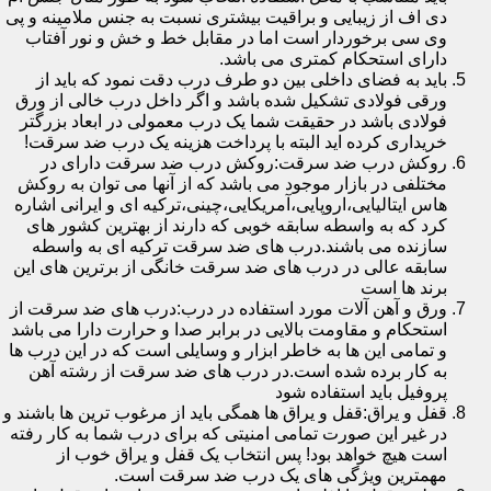
دی اف از زیبایی و براقیت بیشتری نسبت به جنس ملامینه و پی
وی سی برخوردار است اما در مقابل خط و خش و نور آفتاب
دارای استحکام کمتری می باشد.
باید به فضای داخلی بین دو طرف درب دقت نمود که باید از
ورقی فولادی تشکیل شده باشد و اگر داخل درب خالی از ورق
فولادی باشد در حقیقت شما یک درب معمولی در ابعاد بزرگتر
خریداری کرده اید البته با پرداخت هزینه یک درب ضد سرقت!
روکش درب ضد سرقت:روکش درب ضد سرقت دارای در
مختلفی در بازار موجود می باشد که از آنها می توان به روکش
هاس ایتالیایی،اروپایی،آمریکایی،چینی،ترکیه ای و ایرانی اشاره
کرد که به واسطه سابقه خوبی که دارند از بهترین کشور های
سازنده می باشند.درب های ضد سرقت ترکیه ای به واسطه
سابقه عالی در درب های ضد سرقت خانگی از برترین های این
برند ها است
ورق و آهن آلات مورد استفاده در درب:درب های ضد سرقت از
استحکام و مقاومت بالایی در برابر صدا و حرارت دارا می باشد
و تمامی این ها به خاطر ابزار و وسایلی است که در این درب ها
به کار برده شده است.در درب های ضد سرقت از رشته آهن
پروفیل باید استفاده شود
قفل و یراق:قفل و یراق ها همگی باید از مرغوب ترین ها باشند و
در غیر این صورت تمامی امنیتی که برای درب شما به کار رفته
است هیچ خواهد بود! پس انتخاب یک قفل و یراق خوب از
مهمترین ویژگی های یک درب ضد سرقت است.