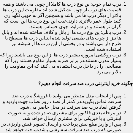
درب تمام چوب:این نوع درب ها کاملا از چوبی می باشند و همه
قسمت های درب از چوب تشکیل شده اند.مقاومت این درب ها
بالاتر از دیگر درب ها می باشد و همچنین اگر به خوبی نگهداری
کنید طول عمر بالاتری دارند.عیب این نوع درب ها این است که
گران تر هستند و در شرایط جوی حساس هستند.
درب پانلی:این نوع درب ها از پانل و کلاف ساخته شده اند و پانل
ها نیز از چوب های طبیعی تولید شده اند.این درب ها مسطح یا
طرح دار می باشند و در بخشی از این درب ها از شیشه نیز
استفاده شده است.
درب روکشی:امروزه بیشتر درب ها از این نوع می باشند.زیرا که
بسیار مدرن هستند.در برابر ضربه بسیار مقاوم هستند.زیرا که
مصالحی را در داخل درب استفاده می کنند که این مقاومت را
بالاتر می برد.
چگونه خرید اینترنتی درب ضد سرقت انجام دهیم؟
پس از انتخاب مدل مدنظر می توانید با فروشگاه درب ضد
سرقت تماس بگیرید.در کمتر از نصف روز نصاب جهت بازدید و
گرفتن ابعاد درب ضد سرقت در محل حاضر می شود.
در مرحله بعدی فاکتور برای مشتری صادر شده و به صورت
اینترنتی و یا فیزیکی برای مشتری ارسال خواهد شد.
پس از واریز مبلغ پیش پرداخت و ارسال تصویر فیش واریزی در
صورتی که درب ضد سرقت سفارشی باشد،ساخته خواهد شد