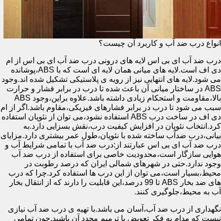
انواع درب ضد آب و کاربرد آن چیست؟
درب ضد آب ای بی اس لایه های درونی درب ضد آب ای بی اس از ام
دی اف است.لایه های میانی همان لایه ای است که با ABS،پوشانده
می شود.لایه های انتهایی نیز از رویه ی پلاستیکی تشکیل شده اند.وجود
ABS در ساختار میانی آن باعث شده تا درب در برابر فشار و حرارت
بالا،مقاومت و استحکام زیادی داشته باشد.علاوه براین،وجود ABS
سبب می شود تا درب در برابر فشارهای فیزیکی،مقاوم باشد.اگر از ام
دی اف در ساخت درب ABS استفاده نشود،می توان از نئوپان استفاده
کرد.انتخاب نئوپان در افزایش کیفیت درب،نقش بسزایی دارد.به
بیانی،درب ضدآب ساخته شده با نئوپان،طول عمر بیشتری دارد.مزایای
درب ضد آب ای بی اس عبارتند از:درب ضد آب با تمامی شرایط آب و
هوایی سازگار است،محدودیت خاصی برای استفاده از درب ضد آب
وجود ندارد.حتی در شهرهای شمالی ایران که درصد رطوبت در
محیط،بسیار است،می توان از این درب ها استفاده کرد.چرا که درب
های ضد بخار ABS تا 99 درصد،این قابلیت را دارند که از انتقال بخار
آب به محیط،جلوگیری کنند.
نگهداری از درب ضد آب،آسان می باشد.با تهیه ی درب ضد آب نیازی
نیست که مدام به فکر تعویض یا ترمیم مجدد آن باشید.چون تمامی