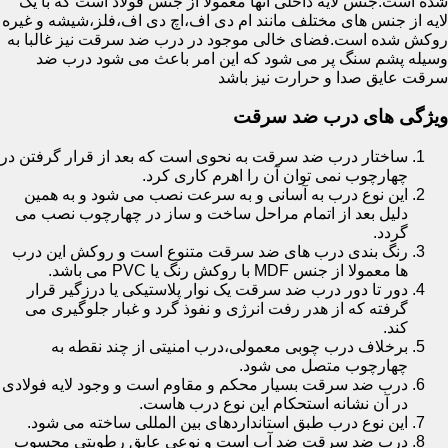
شده است.جنس لایه داخلی آنها معمولا از جنس فولاد است که با یک
لایه از جنس های مختلف مانند ام دی اف،اچ دی اف،فلز،شیشه و غیره
روکش شده است.فضای خالی موجود در درب ضد سرقت نیز غالبا به
وسیله پشم سنگ پر می شود که این امر باعث می شود درب ضد
سرقت عایق صدا و حرارت نیز باشد
ویژگی های درب ضد سرقت
ساختار درب ضد سرقت به نحوی است که بعد از قرار گرفتن در
چهارچوب نمی توان آن را اهرم کاری کرد.
این نوع درب به آسانی و به سرعت نصب می شود و به همین
دلیل بعد از اتمام مراحل ساخت و ساز در چهارچوب نصب می
گردد.
رنگ بندی درب های ضد سرقت متنوع است و روکش این درب
ها معمولا از جنس MDF با روکش رنگ یا PVC می باشد.
دور تا دور درب ضد سرقت یک نوار پلاستیکی یا درزگیر قرار
گرفته که از هدر رفت انرژی و نفوذ گرد و غبار جلوگیری می
کند.
برخلاف درب چوبی معمولی،درب امنیتی از چند نقطه به
چهارچوب متصل می شود.
درب ضد سرقت بسیار محکم و مقاوم است و وجود لایه فولادی
در آن نشانه استحکام این نوع درب هاست.
این نوع درب طبق استانداردهای بین المللی ساخته می شود.
درب ضد سرقت ضد آب است و نوعی عایق رطوبتی محسوب