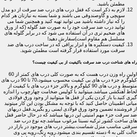
مطمئن باشید.
لازم به ذکر است که قفل درب های درب ضد سرقت از دو مدل
سویچی و گاوصندوقی می باشند و شما بسته به نیازتان هر کدام
را که نیاز داشته باشید می توانید تهیه کنید و همچنین شما می
توانید درب ضد سرقت خود را به صورت ضد گلوله (که از ورق
های ضخیم تری در آن استفاده می شود که در برابر گلوله های
مسلسل هم مقاوم است)سفارش دهید!
کیفیت دستگیره ها و ابزار یراقی که در ساخت درب های ضد
سرقت مورد استفاده قرار گرفته است مطمئن شوید.
راه های شناخت درب ضد سرقت باکیفیت از بی کیفیت چیست؟
اولین راه وزن درب هست که به صورت کلی درب های کمتر از 60
کیلوگرم جزء درب های بی کیفیت محسوب میشود،70 تا 90 درب های
متوسط و درب های 90 کیلوگرم و بالاتر جزء درب های با کیفیت از
لحاظ آهنکشی میباشد.میتوانید با کولیس ضخامت چهارچوب را اندازه
گیری کنید.با باز کردن یکی از قفل ها میتوانید از وجود ورق فولادی
میانی اطمینان حاصل کنید که با توجه به مشکل بودن این کار میتونید
از فروشنده تضمین وجود ورق فولادی ایمنی رو بگیرید.قفل دربهای
ضد سرقت جزء مهم امنیتی این دربها میباشد که در حال حاضر قفل
های ساخت کشور ترکیه نسبتا مرغوب میباشد.چه نوع درب ضد
سرقتی مناسب منزل شماست.بیشتر درب های موجود در بازار در
حالت کلی به 4 دسته تقسیم بندی میشود.رویه رنگ،رویه پی وی