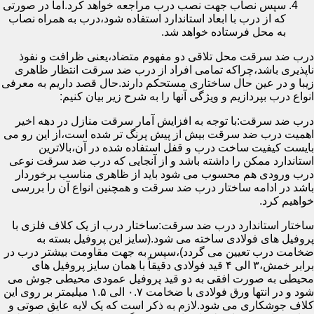
سپس نصاب جهت نصب درب مراجعه خواهد کرد.اما در صورتی
که از درب با ابعاد استاندارد استفاده شود،درب به همراه نصاب
به محل فرستاده خواهد شد.
درب ضد سرقت محل تلاقی دو مفهوم متضاد،یعنی ظرافت و نفوذ
ناپذیری باشد،چراکه تمامی افراد از درب ضد سرقت انتظار ظاهری
زیبا و در عین حال ساختاری مستحکم دارند.حال قصد داریم به معرفی
انواع درب بپردازیم و ویژگی آنها را به شرح زیر بیان کنیم:
درب ضد سرقت:با توجه به افزایش آمار سرقت منازل در دهه اخیر
اهمیت درب ضد سرقت بیش از پیش پرنگ تر شده است،از این رو می
بایست کیفیت ساخت درب و قفل استفاده شده در آن،بالاترین
استاندارد ممکن را داشته باشد و از آنجایی که درب ضد سرقت نوعی
درب ورودی هم محسوب می شود باید از ظاهری مناسب برخوردار
باشد در ادامه ساختار درب ضد سرقت و همچنین انواع آن را بررسی
خواهیم کرد.
ساختار استاندارد درب ضد سرقت:ساختار درب از یک کلاف فلزی با
پروفیل های فولادی ساخته می شود.(سایز این پروفیل بسته به
ضخامت درب تعیین می گردد)،سپس به جهت مقاومت بیشتر درب در
برابر خمش،۳ الی ۴ قید فولادی دقیقاً با همان سایز پروفیل های
محیطی به صورت افقی به دو قید پروفیل عمودی محیطی جوش می
شود و در انتها ورق فولادی با ضخامت ۰.۷ الی ۱.۵ میلیمتر بر روی این
کلاف جوشکاری می شود.لازم به ذکر است که یک لایه عایق صوتی و