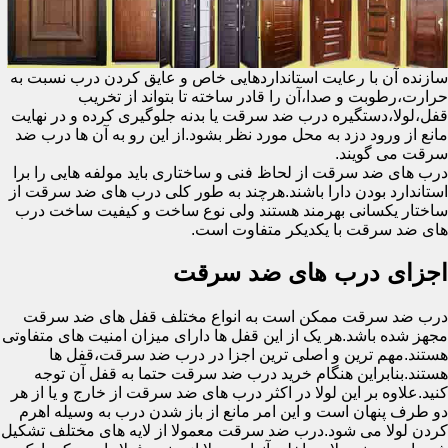
سازنده آن با رعایت استانداردهایی خاص و عایق کردن درب نسبت به
حرارت،رطوبت و صدا،آن را قادر ساخته تا بتواند از تخریب
قفل،لولا،دستگیره درب ضد سرقت یا بدنه جلوگیری کرده و در نهایت
مانع از ورود دزد به محل مورد نظر بشود.از این رو به آن ها درب ضد
سرقت می گویند.
درب های ضد سرقت از لحاظ فنی و ساختاری باید مولفه هایی را برا
استاندارد بودن دارا باشند.هرچند به طور کلی درب های ضد سرقت از
ساختار یکسانی بهرمند هستند ولی نوع ساخت و کیفیت ساخت درب
های ضد سرقت با یکدیکر متفاوت است.
اجزای درب های ضد سرقت
درب ضد سرقت ممکن است به انواع مختلف قفل های ضد سرقت
مجهز شده باشد.هر یک از این قفل ها دارای میزان امنیت های متفاوتی
هستند.مهم ترین و اصلی ترین اجزا در درب ضد سرقت،قفل ها
هستند.بنابراین هنگام خرید درب ضد سرقت حتما به قفل آن توجه
کنید.علاوه بر این لولا در اکثر درب های ضد سرقت از خارج و یا از هر
دو طرف پنهان است و این امر مانع از باز شدن درب به وسیله اهرم
کردن لولا می شود.درب ضد سرقت معمولا از لایه های مختلف تشکیل