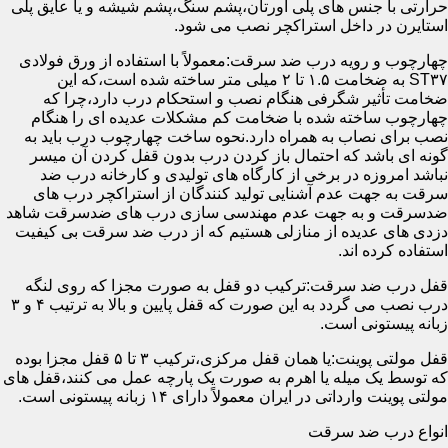
حرارتی با جنس های پلی اورتان،پشم سنگ،پشم شیشه و یا عایق پلی
استایرن در داخل استراکچر نصب می شود.
چهارچوب و رویه درب ضد سرقت:معمولاً با استفاده از ورق فولادی
ST۳۷ به ضخامت ۱.۵ تا ۲ میلی متر ساخته شده است،که این
ضخامت تأثیر شگرفی هنگام نصب و استحکام درب دارد،چرا که
چهارچوب ساخته شده با ضخامت کم مشکلات عدیده ای را هنگام
نصب برای نصاب به همراه دارد.نحوه ساخت چهارچوب درب باید به
گونه ای باشد که احتمال باز کردن درب بدون قفل کردن آن میسر
نباشد امروزه در برخی از کارگاه های تولیدی و کارخانه درب ضد
سرقت به جهت عدم آشنایی تولید کنندگان از استراکچر درب های
ضدسرقت و به جهت عدم مهندسی سازی درب های ضدسرقت شاهد
دزدی های عدیده از منازلی هستیم که از درب ضد سرقت بی کیفیت
استفاده کرده اند.
قفل درب ضد سرقت:ترکیب دو قفل به صورت مجزا که روی لنگه
درب نصب می گردد به این صورت که قفل پایین و بالا به ترتیب ۴ و ۳
زبانه پیستونی است.
قفل مولتی پوینت:یا همان قفل مرکزی،ترکیب ۳ تا ۵ قفل مجزا بوده
که توسط یک میله یا اهرم به صورت یک پارچه عمل می کنند،قفل های
مولتی پوینت وارداتی در ایران معمولاً دارای ۱۴ زبانه پیستونی است.
انواع درب ضد سرقت