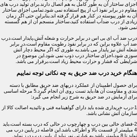
اجزای ساختار آن به طور کامل به هم اتصال دارند.برای تولید درب های
مقاوم در برابر نفوذ آب از پیچ استفاده نمی شود.تمامی اجزای ساختار
آن به طور پیوسته در کنار هم قرار گرفته اند.بنابراین حتی اگر زمان
زیادی از درب ضدآب استفاده کنید،ساختار منسجم آن از هم گسسته
نمی شود.
درب ضد آب ای بی اس در برابر حرارت و شعله آتش،پایدار است.درب
ضد آب علاوه براین که در برابر نفوذ رطوبت مقاوم است،در برابر
شعله آتش نیز پایدار می باشد.به طوری که اگر محیط دچار آتش
سوزی شود،اجزای ساختار درب ذوب نمی شود.این موضوع در
شرایطی که فشار و حرارت محیط زیاد است،برقرار می باشد.
هنگام خرید درب ضد حریق به چه نکاتی توجه نماییم
برای حصول اطمینان از عملکرد دربهای ضد حریق مطابق با دسته
بندی و مقاومت آن ها،باید تست روی آن انجام گیرد.5 مرحله اساسی
برای آزمایش در ضد حریق به شرح زیر انجام می گیرد:
1-درب خریداری شده باید دارای گواهینامه فنی و تائیدیه اصالت کالا از
سازمان آتش نشانی باشد.
2-فضای خالی بین درب و چهارچوب در حالی که درب بسته است،باید
4 میلیمتر از قسمت بالا و اطراف باشد.این فاصله در پایین درب می
تواند تا 8 میلیمتر باشد.به عبارتی نور نباید از پایین درب درز نماید.