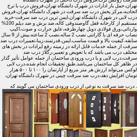
تهران،حمل بار ادارات در شهرک دانشگاه تهران،فروش درب با نرخ
اتحادیه،مرکز پخش درب ضد سرقت در شهرک دانشگاه تهران،فروش
درب لابی در شهرک دانشگاه تهران،ایمن ترین درب ضد سرقت-خرید
مستقیم از کارخانه قفل گاوصندوقی کاله،ضد برش و ضد دیلم 100%
وارداتی،ورق فولادی دوبل چهارطرفه،عایق حرارت و صوت،اکیپ
نصاب حرفه ای با گارانتی نصب 2 ساله،نصب 2 ساعته.بیش از 9 سال
سابقه.کیفیت بالا و قیمت مناسب.ایمن،قدرتمند،زیبا،تعمیرات درب ضد
سرقت از جمله خدمات قابل ارائه در زمینه رفع ایرادات در بخش های
مختلف درب می باشد که با تعویض و تعمیر،رگلاژ درب ضد
سرقت،درب لابی و یا درب ورودی ساختمان از جمله عوامل تأثیر گذار
در ظاهر کل ساختمان می‌باشد.طبق تحقیقات انجام شده،درب لابی
لوکس می‌تواند ارزش هر متر مربع از آپارتمان را ۱۰۰ تا ۵۰۰ هزار
تومان افزایش دهد،درب ضد سرقت چینی در شهرک دانشگاه تهران،
.
درب ضد سرقت به نوعی از درب ورودی ساختمان می گویند که