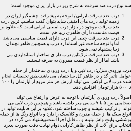
سه نوع درب ضد سرقت به شرح زیر در بازار ایران موجود است:
درب ضد سرقت ایرانی:با توجه به پیشرفت چشمگیر ایران در
زمینه تولید درب های امنیتی شاید بتوان گفت مناسب ترین درب
ضد سرقت موجود در بازار درب امنیتی ایرانی است که علاوه بر
قیمت مناسب دارای ظاهری زیبا هم است.
درب ضد سرقت چینی:این درب دارای قیمت مناسبی می باشد
اما با توجه ساخت غیر استاندارد درب و همچنین ظاهر نچندان
زیبا پیشنهاد نمی شود.
درب ضد سرقت ترک:این درب دارای ساختار استانداردی می
باشد اما از از نظر قیمت مقرون به صرفه نیستند.
درب ورودی منزل
:درب لابی و یا درب ورودی ساختمان از جمله
عوامل تأثیر گذار در ظاهر کل ساختمان می باشد.طبق تحقیقات انجام
شده،درب لابی لوکس می تواند ارزش هر متر مربع از آپارتمان را ۱۰۰
تا ۵۰۰ هزار تومان افزایش دهد.
اصولاً درب ورودی آپارتمان با توجه به عرض و ارتفاع می تواند
ضخامتی بین ۵ تا ۷ سانتی متر داشته باشد و همچنین درب لابی می
تواند از ترکیب شیشه و چوب ساخته شود،علاوه بر این قابلیت تولید در
انواع سبک ها از جمله مدرن و کلاسیک را دارد و با انواع رنگ ها از جمله
پوششی،وایت واش،پتینه و …قابل اجرا است.پیشنهاد می گردد در
انتخاب یراق آلات از نظر ظاهر،کارایی،دوام نهایت دقت صورت پذیرد
چرا که منجر به زیبایی و طول عمر بیشتر درب می شود.