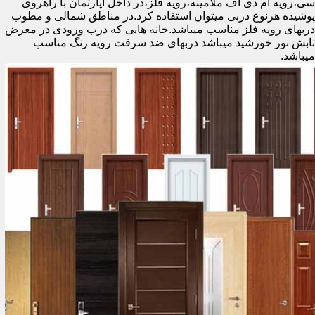
سی،رویه ام دی اف ملامینه،رویه فلز،در داخل آپارتمان با راهروی
پوشیده هرنوع دربی میتوان استفاده کرد.در مناطق شمالی و مطوب
دربهای رویه فلز مناسب میباشد.خانه هایی که درب ورودی در معرض
تابش نور خورشید میباشد دربهای ضد سرقت رویه رنگ مناسب
میباشد.