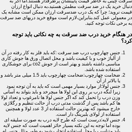
سرقت چینی به خاطر قیمت پایینشان پرطرفدار هستند.اما اگر به
دنبال خرید یک در ضد سرقت مطمئن هستید،به دنبال انواع ارزان
قیمت نروید؛ چرا که یک درب ضدسرقت ارزان ممکن است مشابه یک
در معمولی عمل کند.بنابراین،لازم است موقع خرید دربهای ضد سرقت
به برخی نکات توجه کنید.
در هنگام خرید درب ضد سرقت به چه نکاتی باید توجه
کرد؟
جنس چهارچوب درب ضد سرقت :که باید فلز به کار رفته در آن
از آلیاژ خوب و با کیفیت باشد و محل اتصال ورق ها جوش کاری
مناسبی داشته باشند و بهتر است از جوش co2 برای جوشکاری
استفاده شده باشد.
ضخامت چهارچوب:ضخامت چهارچوب باید 1.5 میلی متر باشد و
یا بالاتر از آن
جنس لولا:از موارد بسیار مهمی است که باید به آن توجه نمود
زیرا لنگه درب بر روی این لولا ها میچرخد و باید بتواند به آسانی
وزن درب را تحمل کند که اگر جنس لولا ها نامرغوب و تعداد لولا
ها کم باشد پس از گذشت مدتی درب از حالت تنظیم و رگلاژی
خارج میشود که بهترین حالت استفاده از 3 عدد لولا و همچنین
استفاده از لولای بلبرینگ دار است.
جنس لایه:درست است که طرح لایه درب به صورت سلیقه ای
بوده اما توجه به این نکته بسیار حائز اهمیت است که جنس لایه
باید متناسب با محل استفاده انتخاب شود به طور مثال جنس ام