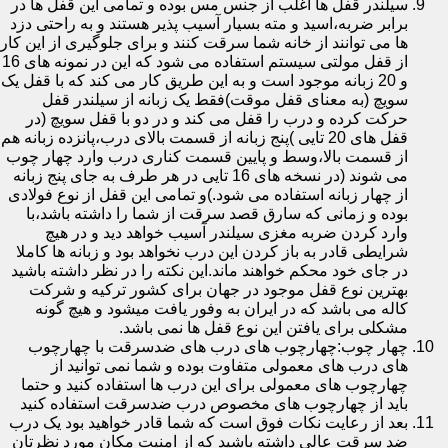
سیلندر قفل ها اغلب از جنس مس بوده و تمامی این قفل ها در
برابر ضربه،اسید و مته بسیار آسیب پذیر هستند و به راحتی دزد
ها می توانند از خانه شما سرقت کنند و برای جلوگیری از این کار
از قفل مولتی سیستم استفاده می شود که این در نمونه های 16
و 20 زبانه موجود است و به این طریق کار می کند که با قفل یک
سویچ (به معنای قفل موقت)فقط یک زبانه از سیلندر قفل
حرکت کرده و درب را قفل می کند و در دو با قفل سویچ (در
قفل های 20 تایی )پنج زبانه از قسمت بالای درب،پانزده زبانه هم
از قسمت بالا،وسط و پایین قسمت کناری درب وارد چهار چوب
می شوند (در نسخه های 16 تایی در هر طرف به جای پنج زبانه
از چهار زبانه استفاده می شود.)و تمامی این قفل از نوع فولادی
بوده و زمانی که سارق قصد سرقت از شما را داشته باشد،با
وارد کردن ضربه مغزی سیلندر آسیب خواهد دید و در هیچ
شرایطی قادر به باز کردن این درب نخواهد بود و زبانه ها کاملا
در جای خود محکم خواهند ماند.این نکته را در نظر داشته باشید
بهترین نوع قفل موجود در جهان برای کشور ترکیه و شرکت
کاله می باشد که در ایران به وفور یافت میشود و هیچ گونه
مشکلی برای یافتن این نوع قفل ها نمی باشد.
چهار چوب:چهارچوب های درب های ضدسرقت با چهارچوب
های درب های معمولی متفاوت بوده و شما نمی توانید از
چهارچوب های معمولی برای این درب ها استفاده کنید و حتما
باید از چهارچوب های مخصوص درب ضدسرقت استفاده کنید
بعد از رعایت نکات فوق است که شما قادر خواهید بود یک درب
ضد سرقت عالی داشته باشید که از امنیت مکان مورد نظرتان