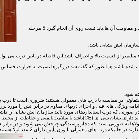
برای حصول اطمینان از عملکرد دربهای ضد حریق مطابق با دسته بندی و مقاومت آن ها،باید تست روی آن انجام گیرد.5 مرحله
صب شده باشند.همانطور که گفته شد درزگیرها نسبت به حرارت حساس ب
تفاوتی در مقایسه با درب های معمولی هستند؛ ضروری است تا درب ب
 ادامه ویژگی های فنی و اجزای دربهای مقاوم در برابر آتش را مورد بر
 در صورتی که درب استانداردهای مورد تائید سازمان آتش نشانی را داش
مقاومت بالایی برخوردار باشند:لولای در ضد حریق :لولای این درب ها باید دار
لاها به صورتی است که دچار پوسیدگی،چرخش نمی شوند و در برابر حرا