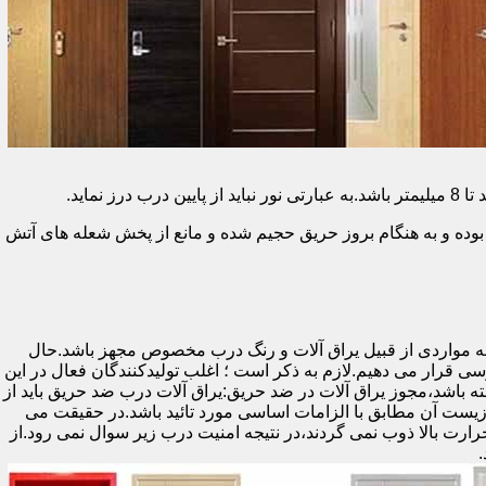
وده و به هنگام بروز حریق حجیم شده و مانع از پخش شعله های آتش
ه مواردی از قبیل یراق آلات و رنگ درب مخصوص مجهز باشد.حال
رسی قرار می دهیم.لازم به ذکر است ؛ اغلب تولیدکنندگان فعال در این
ته باشد،مجوز یراق آلات در ضد حریق:یراق آلات درب ضد حریق باید از
ای نشان سی ای (CE)باشد تا سلامت،ایمنی و حفاظت از محیط زیست آن مطابق با الزامات اساسی مورد تائید باشد.در حقیقت می
رت بالا ذوب نمی گردند،در نتیجه امنیت درب زیر سوال نمی رود.از