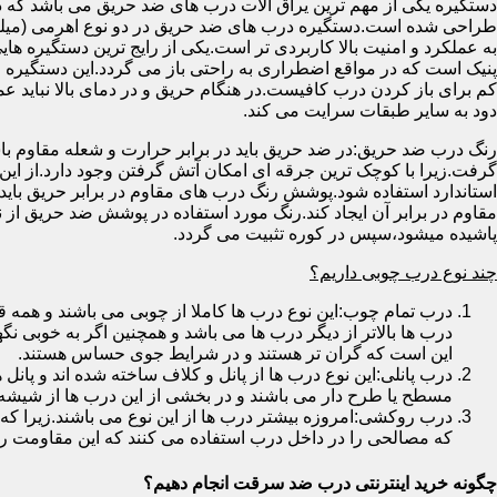
دستگیره یکی از مهم ترین یراق آلات درب های ضد حریق می باشد که دا
طراحی شده است.دستگیره درب های ضد حریق در دو نوع اهرمی (میله
به عملکرد و امنیت بالا کاربردی تر است.یکی از رایج ترین دستگیره ه
پنیک است که در مواقع اضطراری به راحتی باز می گردد.این دستگیره ا
کم برای باز کردن درب کافیست.در هنگام حریق و در دمای بالا نباید عمل
دود به سایر طبقات سرایت می کند.
رنگ درب ضد حریق:در ضد حریق باید در برابر حرارت و شعله مقاوم با
گرفت.زیرا با کوچک ترین جرقه ای امکان آتش گرفتن وجود دارد.از این 
استاندارد استفاده شود.پوشش رنگ درب های مقاوم در برابر حریق باید ب
مقاوم در برابر آن ایجاد کند.رنگ مورد استفاده در پوشش ضد حریق از
پاشیده میشود،سپس در کوره تثبیت می گردد.
چند نوع درب چوبی داریم؟
درب تمام چوب:این نوع درب ها کاملا از چوبی می باشند و هم
درب ها بالاتر از دیگر درب ها می باشد و همچنین اگر به خوبی نگ
این است که گران تر هستند و در شرایط جوی حساس هستند.
درب پانلی:این نوع درب ها از پانل و کلاف ساخته شده اند و پانل 
مسطح یا طرح دار می باشند و در بخشی از این درب ها از شیشه
درب روکشی:امروزه بیشتر درب ها از این نوع می باشند.زیرا که 
که مصالحی را در داخل درب استفاده می کنند که این مقاومت را ب
چگونه خرید اینترنتی درب ضد سرقت انجام دهیم؟