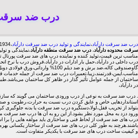
درب ضد سرقت د
درب ضد سرقت دارآباد
،
نمایندگی و تولید درب ضد سرقت دارآباد
،09192211934-خانم تهرانی-با تخفیف مشاوره رایگان شبانه روزی کارگران مجرب،
سرقت محدوده دارآباد
،
درب ضد سرقت منطقه دارآباد
،نمایندگی و تو
مناسب ترین قیمت،تولید کننده و نماینده درب های ضد سرقت پور
درب داخلی در دارآباد،حمل بار ادارات در دارآباد،فروش درب با نرخ 
مناسب.ایمن،قدرتمند،زیبا،تعمیرات درب ضد سرقت از جمله خدمات قاب
در دارآباد،
.
درب ضد سرقت به نوعی از درب ورودی ساختمان می گویند که سازنده
استانداردهایی خاص و عایق کردن درب نسبت به حرارت،رطوبت و صدا،آ
بتواند از تخریب قفل،لولا،دستگیره درب ضد سرقت یا بدنه جلوگیری کرده
ورود دزد به محل مورد نظر بشود.از این رو به آن ها درب ضد سرقت می
درب های ضد سرقت از لحاظ فنی و ساختاری باید مولفه هایی را برا استا
باشند.هرچند به طور کلی درب های ضد سرقت از ساختار یکسانی بهرم
و کیفیت ساخت درب های ضد سرقت با یکدیکر متفاوت است.