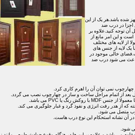
شده باشد.هر یک از این
 اجزا در درب ضد
آن توجه کنید.علاوه بر
است و این امر مانع از
 از لایه های مختلف
 یک لایه از جنس های
.فضای خالی موجود در
 باعث می شود درب ضد
هارچوب نمی توان آن را اهرم کاری کرد.
ل بعد از اتمام مراحل ساخت و ساز در چهارچوب نصب می گردد.
 رنگ یا PVC می باشد.
ه که از هدر رفت انرژی و نفوذ گرد و غبار جلوگیری می کند.
وب متصل می شود.
ر آن نشانه استحکام این نوع درب هاست.
 شود.
 می باشد و علاوه بر این ها در هنگام وقوع حوادث طبیعی مانند زل