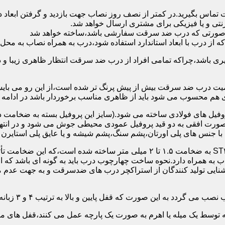
 تماس بگیرید.در کمتر از نصف روز نصاب جهت بازدید و گرفتن ابع
نتی و یا فیزیکی برای مشتری ارسال خواهد شد.
در صورتی که درب ضد سرقت سفارشی باشد،ساخته خواهد شد
 درب با ابعاد استاندارد استفاده شود،درب به همراه نصاب به محل 
ی باشد،چراکه تمامی افراد از درب ضد سرقت انتظار ظاهری زیبا و د
یت درب ضد سرقت بیش از پیش پرنگ تر شده است،از این رو می بایست
هم محسوب می شود باید از ظاهری مناسب برخوردار باشد در ادامه س
وفیل های فولادی ساخته می شود.(سایز این پروفیل بسته به ضخامت 
با جنس های پلی اورتان،پشم سنگ،پشم شیشه و یا عایق پلی استایرن
چهارچوب و رویه درب ضد سرقت:معمولاً با استفاده از ورق فولادی ST۳۷ به ضخامت 
به همراه دارد.نحوه ساخت چهارچوب درب باید به گونه ای باشد که ا
آشنایی تولید کنندگان از استراکچر درب های ضدسرقت و به جهت عد
این صورت که قفل پایین و بالا به ترتیب ۴ و ۳ زبانه پیستونی است.