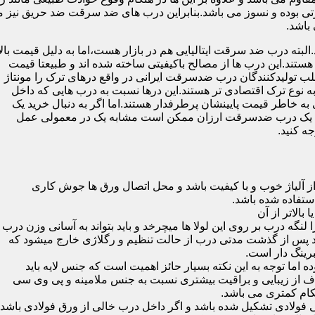
 بوده و نسوز می باشد.بنابراین درب های ضد سرقت ضد حریق نیز می
باشد.
لبته درب ضد سرقت ایتالیایی هم در بازار هست،اما به دلیل قیمت بال
تند.این درب ها از مصالح باکیفیتی ساخته شده اند و طبیعتا قیمت
اغلب تولیدکنندگان درب ضدسرقت ایرانی در واقع درهای ترک را مونتاژ
به نوع ترک اقتصادی تر هستند.این درها نسبت به درب هایی که داخل
خاطر قیمت پایینشان پرطرفدار هستند.اما اگر به دنبال خرید یک
 که یک درب ضدسرقت ارزان ممکن است مشابه یک در معمولی عمل
ه کنید.
ز آلیاژ خوب و با کیفیت باشد و محل اتصال ورق ها جوش کاری
 لنگه درب بر روی این لولا ها میچرخد و باید بتواند به آسانی وزن درب
باشد پس از گذشت مدتی درب از حالت تنظیم و رگلاژی خارج میشود که
ما توجه به این نکته بسیار حائز اهمیت است که جنس لایه باید
ف از زیبایی و براقیت بیشتری نسبت به جنس ملامینه و پی وی سی
کام کمتری می باشد.
ی فولادی تشکیل شده باشد و اگر داخل درب خالی از ورق فولادی باشد