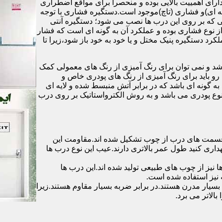
رای اهمییت بالایی بوده و منحصرا برای مواقع اضطراری
 ای)و فشاری (تاچ)موجود است.دستگیره فشاری با توجه
ایی که بر روی این درب ها نصب می شود؛ دستگیره آنتی
ز نوع فشاری بوده و عملکرد آن به گونه ای است که فشار
کرد دستگیره پنیک مختل و یا خود به خود باز شود،زیرا تا
شد و نمی توان برای رنگ آمیزی از رنگ های معمولی کمک
رو باید برای رنگ آمیزی از رنگ های پودری خاص و
ه گونه ای باشد که در برابر آتش منبسط شده و لایه ای
 نوع پودری می باشد و به روش الکترواستاتیک بر روی درب
ه قسمت های درب از چوب تشکیل شده اند.مقاومت این
هداری کنید طول عمر بالاتری دارند.عیب این نوع درب ها
ها نیز از چوب های طبیعی تولید شده اند.این درب ها
 نیز استفاده شده است.
بسیار مدرن هستند.در برابر ضربه بسیار مقاوم هستند.زیرا
الاتر می برد.