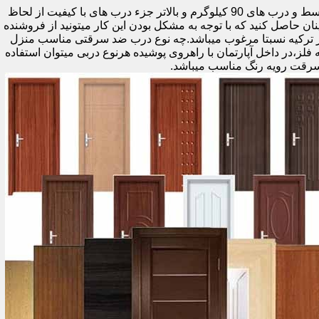
اولین راه وزن درب هست که به صورت کلی درب های کمتر از 60 کیلوگرم جزء درب های بی کیفیت محسوب میشود،70 تا 90 درب های متوسط و درب های 90 کیلوگرم و بالاتر جزء درب های با کیفیت از لحاظ
نان حاصل کنید که با توجه به مشکل بودن این کار میتونید از فروشنده
ر ترکیه نسبتا مرغوب میباشد.چه نوع درب ضد سرقتی مناسب منزل
ام دی اف ملامینه،رویه فلز،در داخل آپارتمان با راهروی پوشیده هرنوع دربی میتوان استفاده
سرقت رویه رنگ مناسب میباشد.