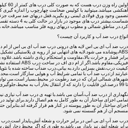
آهنکشی میباشد.میتوانید با کولیس ضخامت چهارچوب را اندازه گیری کنید
تضمین وجود ورق فولادی ایمنی رو بگیرید.قفل دربهای ضد سرقت جزء
شماست.بیشتر در
کرد.در مناطق شمالی و مطوب دربهای رویه فلز مناسب میباشد.خانه 
انواع درب ضد آب و کاربرد آن چیست؟
درب ضد آب ای بی اس لایه های درونی درب ضد آب ای بی اس از ام دی 
فیزیکی،مقاوم باشد.اگ
کیفیت درب،نقش بسزایی دارد.به بیانی،درب ضدآب ساخته شده با نئو
عبارتند از:درب ضد آب با تمامی شرایط آب و هوایی سازگار است،محدو
تا 99 درصد،این قابلیت را دارند که از انتقال بخار آب به محیط،جلوگیری کنند.
نگهداری از درب ضد آب،آسان می باشد.با تهیه ی درب ضد آب نیازی نی
تمامی اجزای ساختار آن به طور کامل به هم اتصال دارند.برای تولید در
اجزای ساختار آن به طور پیوسته در کنار هم قرار گرفته اند.بنابراین 
منسجم آن از هم گسسته نمی شود.
درب ضد آب ای بی اس در برابر حرارت و شعله آتش،پایدار است.درب ضد
برابر شعله آتش نیز پایدار می باشد.به طوری که اگر محیط دچار آت