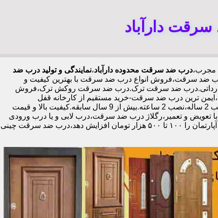
سرقت دارآباد
درب ضد سرقت محدوده دارآباد
،
نمایندگی و تولید درب ضد
درب ضد سرقت،فروش انواع درب ضد سرقت با بهترین کیفیت و
ی و وارداتی.درب ضد سرقت ترک.درب ضد سرقت روکش ترک،فروش
اد،ایمن ترین درب ضد سرقت-خرید مستقیم از کارخانه قفل
گاوصندوقی کاله،ضد برش و ضد دیلم 100% وارداتی،ورق فولادی دوبل چهارطرفه،عایق حرارت و صوت،اکیپ نصاب حرفه ای با گارانتی نصب 2 ساله،نصب 2 ساعته.بیش از 9 سال سابقه.کیفیت بالا و قیمت
با تعویض و تعمیر،رگلاژ درب ضد سرقت،درب لابی و یا درب ورودی
ساختمان از جمله عوامل تأثیر گذار در ظاهر کل ساختمان می‌باشد.طبق تحقیقات انجام شده،درب لابی لوکس می‌تواند ارزش هر متر مربع از آپارتمان را ۱۰۰ تا ۵۰۰ هزار تومان افزایش دهد،درب ضد سرقت چینی