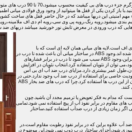
.با باز کردن یکی از قفل ها میتوانید از وجود ورق فولادی میانی اطمی
 مهم امنیتی این دربها میباشد که در حال حاضر قفل های ساخت کشو
ب های موجود در بازار در حالت کلی به 4 دسته تقسیم بندی میشود.رویه رنگ،رویه پی وی سی،رویه 
هایی که درب ورودی در معرض تابش نور خورشید میباشد دربهای ضد 
اف است.لایه های میانی همان لایه ای است که با
ABS،پوشانده می شود.لایه های انتهایی نیز از رویه ی پلاستیکی تشکیل شده اند.وجود ABS در ساختار میانی آن باعث شده تا درب در
برابر فشار و حرارت بالا،مقاومت و استحکام زیادی داشته باشد.علاوه براین،وجود ABS سبب می شود تا درب در برابر فشارهای
ر از ام دی اف در ساخت درب ABS استفاده نشود،می توان از نئوپان استفاده کرد.انتخاب نئوپان در افزایش
پان،طول عمر بیشتری دارد.مزایای درب ضد آب ای بی اس
دیت خاصی برای استفاده از درب ضد آب وجود ندارد.حتی در
شهرهای شمالی ایران که درصد رطوبت در محیط،بسیار است،می توان از این درب ها استفاده کرد.چرا که درب های ضد بخار ABS
ست که مدام به فکر تعویض یا ترمیم مجدد آن باشید.چون
ب های مقاوم در برابر نفوذ آب از پیچ استفاده نمی شود.تمامی
حتی اگر زمان زیادی از درب ضدآب استفاده کنید،ساختار
 آب علاوه براین که در برابر نفوذ رطوبت مقاوم است،در
ش سوزی شود،اجزای ساختار درب ذوب نمی شود.این موضوع در