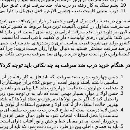
پشم سنگ به کار رفته در درب های ضد سرقت نوعی عایق حرارتی
درب امنیتی قابلیت نصب چشمی،آلارم و قفل دیجیتال را دارا می 
سه نوع در ضد سرقت ترک،ایرانی و چینی در بازار ایران یافت می شود.ا
ضدسرقت متداول در کشور،باکیفیت ترین درها مربوط به کشور ترکیه هس
بالایی نیز دارند.درب ضد سرقت ایرانی در رده بندی کیفیت قرار دارد.
می کنند؛ بنابراین درهای تولیدشده دارای کیفیت بالایی است اما نسبت 
کشور تولید می شوند قیمت مناسب تری دارند.درهای ضد سرقت چینی به 
در ضد سرقت مطمئن هستید،به دنبال انواع ارزان قیمت نروید؛ چرا
کند.بنابراین،لازم است موقع خرید دربهای ضد سرقت به برخی نکات توج
در هنگام خرید درب ضد سرقت به چه نکاتی باید توجه کرد؟
جنس چهارچوب درب ضد سرقت :که باید فلز به کار رفته در آن ا
مناسبی داشته باشند و بهتر است از جوش co2 برای جوشکاری استفاده شده باشد.
ضخامت چهارچوب:ضخامت چهارچوب باید 1.5 میلی متر باشد و یا بالاتر از آن
جنس لولا:از موارد بسیار مهمی است که باید به آن توجه نمود زیرا
را تحمل کند که اگر جنس لولا ها نامرغوب و تعداد لولا ها کم 
بهترین حالت استفاده از 3 عدد لولا و همچنین استفاده از لولای بلبرینگ دار است.
جنس لایه:درست است که طرح لایه درب به صورت سلیقه ای بوده ا
متناسب با محل استفاده انتخاب شود به طور مثال جنس ام دی ا
برخوردار است اما در مقابل خط و خش و نور آفتاب دارای استح
باید به فضای داخلی بین دو طرف درب دقت نمود که باید از ورق