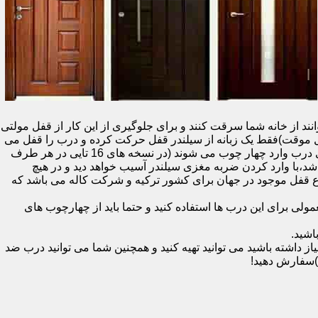
نند از خانه شما سرقت کنند و برای جلوگیری از این کار از قفل مولتی
قفل یک سویچ (به معنای قفل موقت)فقط یک زبانه از سیلندر قفل حرکت کرده و درب را قفل می
کند و در دو با قفل سویچ (در قفل های 20 تایی )پنج زبانه از قسمت بالای درب،پانزده زبانه هم از قسمت بالا،وسط و پایین قسمت کناری درب وارد چهار چوب می شوند (در نسخه های 16 تایی در هر طرف
اشد،با وارد کردن ضربه مغزی سیلندر آسیب خواهد دید و در هیچ
ن نوع قفل موجود در جهان برای کشور ترکیه و شرکت کاله می باشد که
 برای این درب ها استفاده کنید و حتما باید از چهارچوب های
اشید.
داشته باشید می توانید تهیه کنید و همچنین شما می توانید درب ضد
)سفارش دهید!