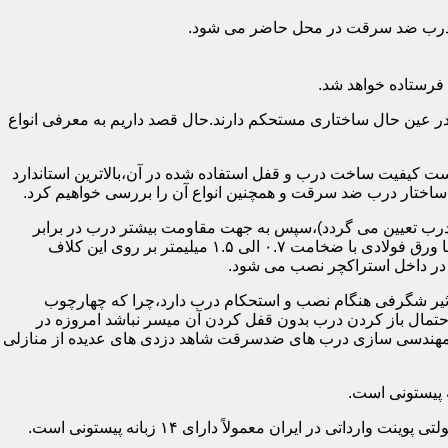
اد درب ضد سرقت در محل حاضر می شود.
فرستاده خواهد شد.
ر عین حال ساختاری مستحکم دارند.حال قصد داریم به معرفی انواع
 کیفیت ساخت درب و قفل استفاده شده در آن،بالاترین استاندارد
اختار درب ضد سرقت و همچنین انواع آن را بررسی خواهیم کرد.
درب تعیین می گردد)،سپس به جهت مقاومت بیشتر درب در برابر
خمش،۳ الی ۴ قید فولادی دقیقاً با همان سایز پروفیل های محیطی به صورت افقی به دو قید پروفیل عمودی محیطی جوش می شود و در انتها ورق فولادی با ضخامت ۰.۷ الی ۱.۵ میلیمتر بر روی این کلاف
 در داخل استراکچر نصب می شود.
۱.۵ تا ۲ میلی متر ساخته شده است،که این ضخامت تأثیر شگرفی هنگام نصب و استحکام درب دارد،چرا که چهارچوب
حتمال باز کردن درب بدون قفل کردن آن میسر نباشد امروزه در
م مهندسی سازی درب های ضدسرقت شاهد دزدی های عدیده از منازلی