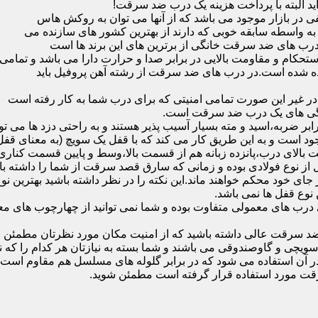
ید البته با پرداخت هزینه یک درب ضد سرقت!
بازار موجود می باشد که از آنها می توان به روکش هاس
که به واسطه سابقه خوبی که دارند از بهترین کشور های سازنده می
رب های ضد سرقت خانگی از برترین های این برند ها است
حکام و مقاومت بالایی در برابر صدا و حرارت دارا می باشد و تمامی
برده شده است.در درب های ضد سرقت از رشته آهن پروفیل باید
و در غیر این صورت تمامی امنیتی که برای درب شما به کار رفته است
یژگی های یک درب ضد سرقت است.
بر ضربه،اسید و مته بسیار آسیب پذیر هستند و به راحتی دزد ها می توا
ه می شود که این در نمونه های 16 و 20 زبانه موجود است و به این طریق کار می کند که با 
قفل از نوع فولادی بوده و زمانی که سارق قصد سرقت از شما را داشته ب
 در جای خود محکم خواهند ماند.این نکته را در نظر داشته باشید بهتری
 نوع قفل ها نمی باشد.
ای معمولی متفاوت بوده و شما نمی توانید از چهارچوب های معمولی
ضد سرقت عالی داشته باشید که از امنیت مکان مورد نظرتان مطمئن ب
 و گاوصندوقی می باشند و شما بسته به نیازتان هر کدام را که نیاز 
 آن استفاده می شود که در برابر گلوله های مسلسل هم مقاوم است
قت مورد استفاده قرار گرفته است مطمئن شوید.