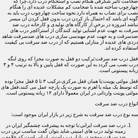
ضخامت تأثیر شگرفی هنگام نصب و استحکام درب دارد،چرا که
چهارچوب ساخته شده با ضخامت کم مشکلات عدیده ای را هنگام
نصب برای نصاب به همراه دارد.نحوه ساخت چهارچوب درب باید به
گونه ای باشد که احتمال باز کردن درب بدون قفل کردن آن میسر
نباشد امروزه در برخی از کارگاه های تولیدی و کارخانه درب ضد
سرقت به جهت عدم آشنایی تولید کنندگان از استراکچر درب های
ضدسرقت و به جهت عدم مهندسی سازی درب های ضدسرقت شاهد
دزدی های عدیده از منازلی هستیم که از درب ضد سرقت بی کیفیت
استفاده کرده اند.
قفل درب ضد سرقت:ترکیب دو قفل به صورت مجزا که روی لنگه
درب نصب می گردد به این صورت که قفل پایین و بالا به ترتیب ۴ و ۳
زبانه پیستونی است.
قفل مولتی پوینت:یا همان قفل مرکزی،ترکیب ۳ تا ۵ قفل مجزا بوده
که توسط یک میله یا اهرم به صورت یک پارچه عمل می کنند،قفل های
مولتی پوینت وارداتی در ایران معمولاً دارای ۱۴ زبانه پیستونی است.
انواع درب ضد سرقت
سه نوع درب ضد سرقت به شرح زیر در بازار ایران موجود است:
درب ضد سرقت ایرانی:با توجه به پیشرفت چشمگیر ایران در
زمینه تولید درب های امنیتی شاید بتوان گفت مناسب ترین درب
ضد سرقت موجود در بازار درب امنیتی ایرانی است که علاوه بر