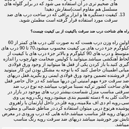
های ضخیم تری در آن استفاده می شود که در برابر گلوله های
مسلسل هم مقاوم است)سفارش دهید!
کیفیت دستگیره ها و ابزار یراقی که در ساخت درب های ضد
سرقت مورد استفاده قرار گرفته است مطمئن شوید.
راه های شناخت درب ضد سرقت باکیفیت از بی کیفیت چیست؟
اولین راه وزن درب هست که به صورت کلی درب های کمتر از 60
کیلوگرم جزء درب های بی کیفیت محسوب میشود،70 تا 90 درب های
متوسط و درب های 90 کیلوگرم و بالاتر جزء درب های با کیفیت از
لحاظ آهنکشی میباشد.میتوانید با کولیس ضخامت چهارچوب را اندازه
گیری کنید.با باز کردن یکی از قفل ها میتوانید از وجود ورق فولادی
میانی اطمینان حاصل کنید که با توجه به مشکل بودن این کار میتونید
از فروشنده تضمین وجود ورق فولادی ایمنی رو بگیرید.قفل دربهای
ضد سرقت جزء مهم امنیتی این دربها میباشد که در حال حاضر قفل
های ساخت کشور ترکیه نسبتا مرغوب میباشد.چه نوع درب ضد
سرقتی مناسب منزل شماست.بیشتر درب های موجود در بازار در
حالت کلی به 4 دسته تقسیم بندی میشود.رویه رنگ،رویه پی وی
سی،رویه ام دی اف ملامینه،رویه فلز،در داخل آپارتمان با راهروی
پوشیده هرنوع دربی میتوان استفاده کرد.در مناطق شمالی و مطوب
دربهای رویه فلز مناسب میباشد.خانه هایی که درب ورودی در معرض
تابش نور خورشید میباشد دربهای ضد سرقت رویه رنگ مناسب
میباشد.