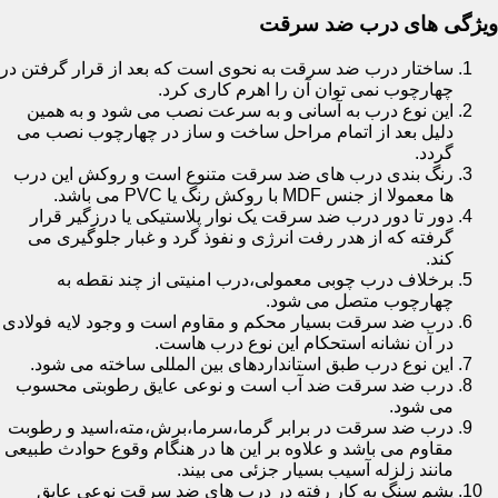
ویژگی های درب ضد سرقت
ساختار درب ضد سرقت به نحوی است که بعد از قرار گرفتن در
چهارچوب نمی توان آن را اهرم کاری کرد.
این نوع درب به آسانی و به سرعت نصب می شود و به همین
دلیل بعد از اتمام مراحل ساخت و ساز در چهارچوب نصب می
گردد.
رنگ بندی درب های ضد سرقت متنوع است و روکش این درب
ها معمولا از جنس MDF با روکش رنگ یا PVC می باشد.
دور تا دور درب ضد سرقت یک نوار پلاستیکی یا درزگیر قرار
گرفته که از هدر رفت انرژی و نفوذ گرد و غبار جلوگیری می
کند.
برخلاف درب چوبی معمولی،درب امنیتی از چند نقطه به
چهارچوب متصل می شود.
درب ضد سرقت بسیار محکم و مقاوم است و وجود لایه فولادی
در آن نشانه استحکام این نوع درب هاست.
این نوع درب طبق استانداردهای بین المللی ساخته می شود.
درب ضد سرقت ضد آب است و نوعی عایق رطوبتی محسوب
می شود.
درب ضد سرقت در برابر گرما،سرما،برش،مته،اسید و رطوبت
مقاوم می باشد و علاوه بر این ها در هنگام وقوع حوادث طبیعی
مانند زلزله آسیب بسیار جزئی می بیند.
پشم سنگ به کار رفته در درب های ضد سرقت نوعی عایق