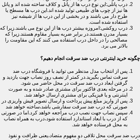
درب پانلی:این نوع درب ها از پانل و کلاف ساخته شده اند و پانل
ها نیز از چوب های طبیعی تولید شده اند.این درب ها مسطح یا
طرح دار می باشند و در بخشی از این درب ها از شیشه نیز
استفاده شده است.
درب روکشی:امروزه بیشتر درب ها از این نوع می باشند.زیرا که
بسیار مدرن هستند.در برابر ضربه بسیار مقاوم هستند.زیرا که
مصالحی را در داخل درب استفاده می کنند که این مقاومت را
بالاتر می برد.
چگونه خرید اینترنتی درب ضد سرقت انجام دهیم؟
پس از انتخاب مدل مدنظر می توانید با فروشگاه درب ضد
سرقت تماس بگیرید.در کمتر از نصف روز نصاب جهت بازدید و
گرفتن ابعاد درب ضد سرقت در محل حاضر می شود.
در مرحله بعدی فاکتور برای مشتری صادر شده و به صورت
اینترنتی و یا فیزیکی برای مشتری ارسال خواهد شد.
پس از واریز مبلغ پیش پرداخت و ارسال تصویر فیش واریزی در
صورتی که درب ضد سرقت سفارشی باشد،ساخته خواهد شد
سپس نصاب جهت نصب درب مراجعه خواهد کرد.اما در صورتی
که از درب با ابعاد استاندارد استفاده شود،درب به همراه نصاب
به محل فرستاده خواهد شد.
درب ضد سرقت محل تلاقی دو مفهوم متضاد،یعنی ظرافت و نفوذ