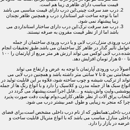
قیمت مناسب دارای ظاهری زیبا هم است.
درب ضد سرقت چینی:این درب دارای قیمت مناسبی می باشد
اما با توجه ساخت غیر استاندارد درب و همچنین ظاهر نچندان
زیبا پیشنهاد نمی شود.
درب ضد سرقت ترک:این درب دارای ساختار استانداردی می
باشد اما از از نظر قیمت مقرون به صرفه نیستند.
درب ورودی منزل
:درب لابی و یا درب ورودی ساختمان از جمله
عوامل تأثیر گذار در ظاهر کل ساختمان می باشد.طبق تحقیقات انجام
شده،درب لابی لوکس می تواند ارزش هر متر مربع از آپارتمان را ۱۰۰
تا ۵۰۰ هزار تومان افزایش دهد.
اصولاً درب ورودی آپارتمان با توجه به عرض و ارتفاع می تواند
ضخامتی بین ۵ تا ۷ سانتی متر داشته باشد و همچنین درب لابی می
تواند از ترکیب شیشه و چوب ساخته شود،علاوه بر این قابلیت تولید در
انواع سبک ها از جمله مدرن و کلاسیک را دارد و با انواع رنگ ها از جمله
پوششی،وایت واش،پتینه و …قابل اجرا است.پیشنهاد می گردد در
انتخاب یراق آلات از نظر ظاهر،کارایی،دوام نهایت دقت صورت پذیرد
چرا که منجر به زیبایی و طول عمر بیشتر درب می شود.
درب داخلی
:همانطور که از نام درب داخلی مشخص است،برای فضای
داخلی منازل مناسب می باشد که با انواع متریال قابلیت ساخت و
عرضه در بازار را دارد.