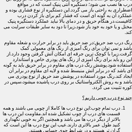
درب ها نصب می شود؛ دستگیره آنتی پنیک است که در مواقع
اضطراری به راحتی باز می گردد.این دستگیره از نوع فشاری بوده و
عملکرد آن به گونه ای است که فشار کم برای باز کردن درب
کافیست.در هنگام حریق و در دمای بالا نباید عملکرد دستگیره پنیک
مختل و یا خود به خود باز شود،زیرا تا دود به سایر طبقات سرایت می
کند.
رنگ درب ضد حریق:در ضد حریق باید در برابر حرارت و شعله مقاوم
باشد و نمی توان برای رنگ آمیزی از رنگ های معمولی کمک
گرفت.زیرا با کوچک ترین جرقه ای امکان آتش گرفتن وجود دارد.از
این رو باید برای رنگ آمیزی از رنگ های پودری خاص و استاندارد
استفاده شود.پوشش رنگ درب های مقاوم در برابر حریق باید به گونه
ای باشد که در برابر آتش منبسط شده و لایه ای مقاوم در برابر آن
ایجاد کند.رنگ مورد استفاده در پوشش ضد حریق از نوع پودری می
باشد و به روش الکترواستاتیک بر روی درب پاشیده میشود،سپس در
کوره تثبیت می گردد.
چند نوع درب چوبی داریم؟
درب تمام چوب:این نوع درب ها کاملا از چوبی می باشند و همه
قسمت های درب از چوب تشکیل شده اند.مقاومت این درب ها
بالاتر از دیگر درب ها می باشد و همچنین اگر به خوبی نگهداری
کنید طول عمر بالاتری دارند.عیب این نوع درب ها این است که
گران تر هستند و در شرایط جوی حساس هستند.