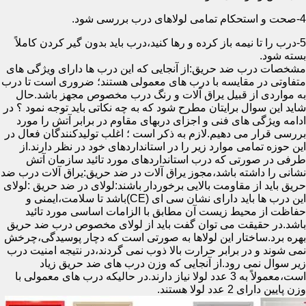
4-صحت و استحکام تمامی لولاهای درب بررسی شود.
5-درب را تا نیمه باز کرده و رها کنید،درب باید بدون گیر کردن کاملاً
بسته شود.
مشخصات درب ضد حریق:از آنجایی که این درب ها دارای ویژگی های
متفاوتی در مقایسه با درب های معمولی هستند؛ ضروری است تا درب
به مواردی از قبیل یراق آلات و رنگ درب مخصوص مجهز باشد.حال
شاید این سوال برایتان مطرح شود که به چه نکاتی باید توجه نمود ؟ در
ادامه ویژگی های فنی و اجزای دربهای مقاوم در برابر آتش را مورد
بررسی قرار می دهیم.لازم به ذکر است ؛ اغلب تولیدکنندگان فعال در
این حوزه تمامی موارد زیر را در استانداردهای خود در نظر دارند.از
طرفی در صورتی که درب استانداردهای مورد تائید سازمان آتش
نشانی را داشته باشد،مجوز یراق آلات در ضد حریق:یراق آلات درب ضد
حریق باید از مقاومت بالایی برخوردار باشند:لولای در ضد حریق :لولای
این درب ها باید دارای نشان سی ای (CE)باشد تا سلامت،ایمنی و
حفاظت از محیط زیست آن مطابق با الزامات اساسی مورد تائید
باشد.در حقیقت می توان گفت باید از لولای مخصوص درب ضد حریق
بهره برد.ساختار این لولاها به صورتی است که دچار پوسیدگی،چرخش
نمی شوند و در برابر حرارت بالا ذوب نمی گردند،در نتیجه امنیت درب
زیر سوال نمی رود.از آنجایی که وزن درب های ضد حریق زیاد
است،معمولاً به 3 عدد لولا نیاز دارند.در حالیکه درب های معمولی با
وزن پایین دارای 2 عدد لولا هستند.