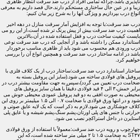
ناپذیری باشد،چراکه تمامی افراد از درب ضد سرقت انتظار ظاهری
زیبا و در عین حال ساختاری مستحکم دارند.حال قصد داریم به معرفی
انواع درب بپردازیم و ویژگی آنها را به شرح زیر بیان کنیم:
درب ضد سرقت:با توجه به افزایش آمار سرقت منازل در دهه اخیر
اهمیت درب ضد سرقت بیش از پیش پرنگ تر شده است،از این رو می
بایست کیفیت ساخت درب و قفل استفاده شده در آن،بالاترین
استاندارد ممکن را داشته باشد و از آنجایی که درب ضد سرقت نوعی
درب ورودی هم محسوب می شود باید از ظاهری مناسب برخوردار
باشد در ادامه ساختار درب ضد سرقت و همچنین انواع آن را بررسی
خواهیم کرد.
ساختار استاندارد درب ضد سرقت:ساختار درب از یک کلاف فلزی با
پروفیل های فولادی ساخته می شود.(سایز این پروفیل بسته به
ضخامت درب تعیین می گردد)،سپس به جهت مقاومت بیشتر درب در
برابر خمش،۳ الی ۴ قید فولادی دقیقاً با همان سایز پروفیل های
محیطی به صورت افقی به دو قید پروفیل عمودی محیطی جوش می
شود و در انتها ورق فولادی با ضخامت ۰.۷ الی ۱.۵ میلیمتر بر روی این
کلاف جوشکاری می شود.لازم به ذکر است که یک لایه عایق صوتی و
حرارتی با جنس های پلی اورتان،پشم سنگ،پشم شیشه و یا عایق پلی
استایرن در داخل استراکچر نصب می شود.
چهارچوب و رویه درب ضد سرقت:معمولاً با استفاده از ورق فولادی
ST۳۷ به ضخامت ۱.۵ تا ۲ میلی متر ساخته شده است،که این