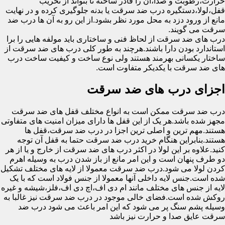
حرارت،رطوبت و صدا،آن را قادر ساخته تا بتواند از تخریب
قفل،لولا،دستگیره درب ضد سرقت یا بدنه جلوگیری کرده و در نهایت
مانع از ورود دزد به محل مورد نظر بشود.از این رو به آن ها درب ضد
سرقت می گویند.
درب های ضد سرقت از لحاظ فنی و ساختاری باید مولفه هایی را برا
استاندارد بودن دارا باشند.هرچند به طور کلی درب های ضد سرقت از
ساختار یکسانی بهرمند هستند ولی نوع ساخت و کیفیت ساخت درب
های ضد سرقت با یکدیکر متفاوت است.
اجزای درب های ضد سرقت
درب ضد سرقت ممکن است به انواع مختلف قفل های ضد سرقت
مجهز شده باشد.هر یک از این قفل ها دارای میزان امنیت های متفاوتی
هستند.مهم ترین و اصلی ترین اجزا در درب ضد سرقت،قفل ها
هستند.بنابراین هنگام خرید درب ضد سرقت حتما به قفل آن توجه
کنید.علاوه بر این لولا در اکثر درب های ضد سرقت از خارج و یا از هر
دو طرف پنهان است و این امر مانع از باز شدن درب به وسیله اهرم
کردن لولا می شود.درب ضد سرقت معمولا از لایه های مختلف تشکیل
شده است.جنس لایه داخلی آنها معمولا از جنس فولاد است که با یک
لایه از جنس های مختلف مانند ام دی اف،اچ دی اف،فلز،شیشه و غیره
روکش شده است.فضای خالی موجود در درب ضد سرقت نیز غالبا به
وسیله پشم سنگ پر می شود که این امر باعث می شود درب ضد
سرقت عایق صدا و حرارت نیز باشد