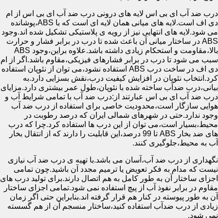
درب ضد آب ای بی اس لایه های درونی درب ضد آب ای بی اس از ام
دی اف است.لایه های میانی همان لایه ای است که با ABS،پوشانده
می شود.لایه های انتهایی نیز از رویه ی پلاستیکی تشکیل شده اند.وجود
ABS در ساختار میانی آن باعث شده تا درب در برابر فشار و حرارت
بالا،مقاومت و استحکام زیادی داشته باشد.علاوه براین،وجود ABS
سبب می شود تا درب در برابر فشارهای فیزیکی،مقاوم باشد.اگر از ام
دی اف در ساخت درب ABS استفاده نشود،می توان از نئوپان استفاده
کرد.انتخاب نئوپان در افزایش کیفیت درب،نقش بسزایی دارد.به
بیانی،درب ضدآب ساخته شده با نئوپان،طول عمر بیشتری دارد.مزایای
درب ضد آب ای بی اس عبارتند از:درب ضد آب با تمامی شرایط آب و
هوایی سازگار است،محدودیت خاصی برای استفاده از درب ضد آب
وجود ندارد.حتی در شهرهای شمالی ایران که درصد رطوبت در
محیط،بسیار است،می توان از این درب ها استفاده کرد.چرا که درب
های ضد بخار ABS تا 99 درصد،این قابلیت را دارند که از انتقال بخار
آب به محیط،جلوگیری کنند.
نگهداری از درب ضد آب،آسان می باشد.با تهیه ی درب ضد آب نیازی
نیست که مدام به فکر تعویض یا ترمیم مجدد آن باشید.چون تمامی
اجزای ساختار آن به طور کامل به هم اتصال دارند.برای تولید درب های
مقاوم در برابر نفوذ آب از پیچ استفاده نمی شود.تمامی اجزای ساختار
آن به طور پیوسته در کنار هم قرار گرفته اند.بنابراین حتی اگر زمان
زیادی از درب ضدآب استفاده کنید،ساختار منسجم آن از هم گسسته
نمی شود.