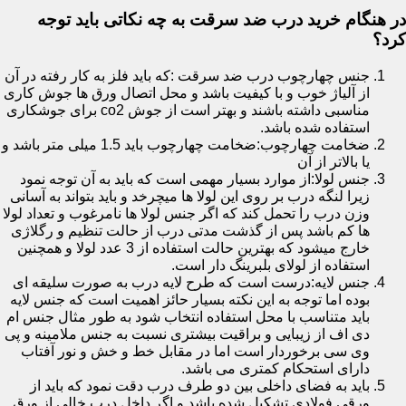
در هنگام خرید درب ضد سرقت به چه نکاتی باید توجه
کرد؟
جنس چهارچوب درب ضد سرقت :که باید فلز به کار رفته در آن
از آلیاژ خوب و با کیفیت باشد و محل اتصال ورق ها جوش کاری
مناسبی داشته باشند و بهتر است از جوش co2 برای جوشکاری
استفاده شده باشد.
ضخامت چهارچوب:ضخامت چهارچوب باید 1.5 میلی متر باشد و
یا بالاتر از آن
جنس لولا:از موارد بسیار مهمی است که باید به آن توجه نمود
زیرا لنگه درب بر روی این لولا ها میچرخد و باید بتواند به آسانی
وزن درب را تحمل کند که اگر جنس لولا ها نامرغوب و تعداد لولا
ها کم باشد پس از گذشت مدتی درب از حالت تنظیم و رگلاژی
خارج میشود که بهترین حالت استفاده از 3 عدد لولا و همچنین
استفاده از لولای بلبرینگ دار است.
جنس لایه:درست است که طرح لایه درب به صورت سلیقه ای
بوده اما توجه به این نکته بسیار حائز اهمیت است که جنس لایه
باید متناسب با محل استفاده انتخاب شود به طور مثال جنس ام
دی اف از زیبایی و براقیت بیشتری نسبت به جنس ملامینه و پی
وی سی برخوردار است اما در مقابل خط و خش و نور آفتاب
دارای استحکام کمتری می باشد.
باید به فضای داخلی بین دو طرف درب دقت نمود که باید از
ورقی فولادی تشکیل شده باشد و اگر داخل درب خالی از ورق