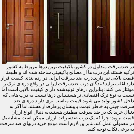
در ضدسرقت متداول در کشور،باکیفیت ترین درها مربوط به کشور
ترکیه هستند.این درب ها از مصالح باکیفیتی ساخته شده اند و طبیعتا
قیمت بالایی نیز دارند.درب ضد سرقت ایرانی در رده بندی کیفیت قرار
دارد.اغلب تولیدکنندگان درب ضدسرقت ایرانی در واقع درهای ترک را
مونتاژ می کنند؛ بنابراین درهای تولیدشده دارای کیفیت بالایی است اما
نسبت به نوع ترک اقتصادی تر هستند.این درها نسبت به درب هایی که
داخل کشور تولید می شوند قیمت مناسب تری دارند.درهای ضد
سرقت چینی به خاطر قیمت پایینشان پرطرفدار هستند.اما اگر به
دنبال خرید یک در ضد سرقت مطمئن هستید،به دنبال انواع ارزان
قیمت نروید؛ چرا که یک درب ضدسرقت ارزان ممکن است مشابه یک
در معمولی عمل کند.بنابراین،لازم است موقع خرید دربهای ضد سرقت
به برخی نکات توجه کنید.