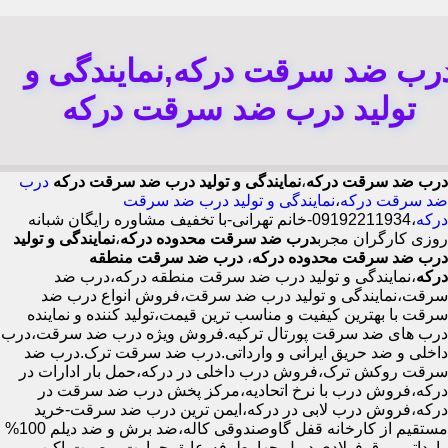
رب ضد سرقت درکه,نمایندگی و
تولید درب ضد سرقت درکه
درب ضد سرقت درکه
،
نمایندگی و تولید درب ضد سرقت درکه
درب
ضد سرقت درکه
،
نمایندگی و تولید درب ضد سرقت
درکه
،09192211934-خانم تهرانی-با تخفیف مشاوره رایگان شبانه
روزی کارگران مجرب
درب ضد سرقت محدوده درکه
،
نمایندگی و تولید
درب ضد سرقت محدوده درکه
،
درب ضد سرقت منطقه
درکه
،نمایندگی و تولید درب ضد سرقت منطقه درکه،درب ضد
سرقت،نمایندگی و تولید درب ضد سرقت،فروش انواع درب ضد
سرقت با بهترین کیفیت و مناسب ترین قیمت،تولید کننده و نماینده
درب های ضد سرقت پورتال ترکیه.فروش ویژه درب ضد سرقت،درب
داخلی و ضد حریق ایرانی و وارداتی.درب ضد سرقت ترک.درب ضد
سرقت روکش ترک،فروش درب داخلی در درکه،حمل بار ادارات در
درکه،فروش درب با نرخ اتحادیه،مرکز پخش درب ضد سرقت در
درکه،فروش درب لابی در درکه،ایمن ترین درب ضد سرقت-خرید
مستقیم از کارخانه قفل گاوصندوقی کاله،ضد برش و ضد دیلم 100%
وارداتی،ورق فولادی دوبل چهارطرفه،عایق حرارت و صوت،اکیپ