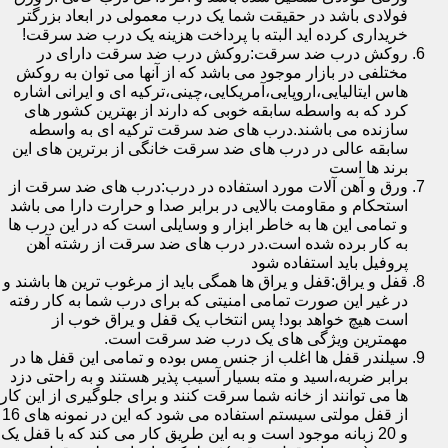
فولادی باشد در حقیقت شما یک درب معمولی در ابعاد بزرگتر
خریداری کرده اید البته با پرداخت هزینه یک درب ضد سرقت!
روکش درب ضد سرقت:روکش درب ضد سرقت دارای در
مختلفی در بازار موجود می باشد که از آنها می توان به روکش
هاس ایتالیایی،اروپایی،آمریکایی،چینی،ترکیه ای و ایرانی اشاره
کرد که به واسطه سابقه خوبی که دارند از بهترین کشور های
سازنده می باشند.درب های ضد سرقت ترکیه ای به واسطه
سابقه عالی در درب های ضد سرقت خانگی از برترین های این
برند ها است
ورق و آهن آلات مورد استفاده در درب:درب های ضد سرقت از
استحکام و مقاومت بالایی در برابر صدا و حرارت دارا می باشد
و تمامی این ها به خاطر ابزار و وسایلی است که در این درب ها
به کار برده شده است.در درب های ضد سرقت از رشته آهن
پروفیل باید استفاده شود
قفل و یراق:قفل و یراق ها همگی باید از مرغوب ترین ها باشند و
در غیر این صورت تمامی امنیتی که برای درب شما به کار رفته
است هیچ خواهد بود! پس انتخاب یک قفل و یراق خوب از
مهمترین ویژگی های یک درب ضد سرقت است.
سیلندر قفل ها اغلب از جنس مس بوده و تمامی این قفل ها در
برابر ضربه،اسید و مته بسیار آسیب پذیر هستند و به راحتی دزد
ها می توانند از خانه شما سرقت کنند و برای جلوگیری از این کار
از قفل مولتی سیستم استفاده می شود که این در نمونه های 16
و 20 زبانه موجود است و به این طریق کار می کند که با قفل یک