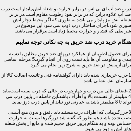
درب ضد آب ای بی اس در برابر حرارت و شعله آتش،پایدار است.درب
ضد آب علاوه براین که در برابر نفوذ رطوبت مقاوم است،در برابر
شعله آتش نیز پایدار می باشد.به طوری که اگر محیط دچار آتش
سوزی شود،اجزای ساختار درب ذوب نمی شود.این موضوع در
شرایطی که فشار و حرارت محیط زیاد است،برقرار می باشد.
هنگام خرید درب ضد حریق به چه نکاتی توجه نماییم
برای حصول اطمینان از عملکرد دربهای ضد حریق مطابق با دسته
بندی و مقاومت آن ها،باید تست روی آن انجام گیرد.5 مرحله اساسی
برای آزمایش در ضد حریق به شرح زیر انجام می گیرد:
1-درب خریداری شده باید دارای گواهینامه فنی و تائیدیه اصالت کالا از
سازمان آتش نشانی باشد.
2-فضای خالی بین درب و چهارچوب در حالی که درب بسته است،باید
4 میلیمتر از قسمت بالا و اطراف باشد.این فاصله در پایین درب می
تواند تا 8 میلیمتر باشد.به عبارتی نور نباید از پایین درب درز نماید.
3-درزگیرهایی که اطراف درب هستند باید دقیق و بدون هیچ آسیبی
نصب شده باشند.همانطور که گفته شد درزگیرها نسبت به حرارت
حساس بوده و به هنگام بروز حریق حجیم شده و مانع از پخش شعله
های آتش و دود می شود.