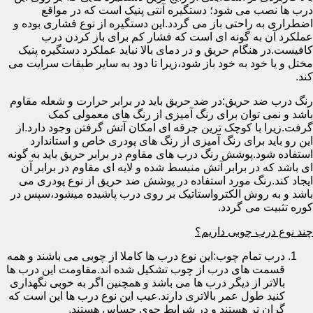
درب ها نصب می شود؛ دستگیره آنتی پنیک است که در مواقع
اضطراری به راحتی باز می گردد.این دستگیره از نوع فشاری بوده و
عملکرد آن به گونه ای است که فشار کم برای باز کردن درب
کافیست.در هنگام حریق و در دمای بالا نباید عملکرد دستگیره پنیک
مختل و یا خود به خود باز شود،زیرا تا دود به سایر طبقات سرایت می
کند.
رنگ درب ضد حریق:در ضد حریق باید در برابر حرارت و شعله مقاوم
باشد و نمی توان برای رنگ آمیزی از رنگ های معمولی کمک
گرفت.زیرا با کوچک ترین جرقه ای امکان آتش گرفتن وجود دارد.از
این رو باید برای رنگ آمیزی از رنگ های پودری خاص و استاندارد
استفاده شود.پوشش رنگ درب های مقاوم در برابر حریق باید به گونه
ای باشد که در برابر آتش منبسط شده و لایه ای مقاوم در برابر آن
ایجاد کند.رنگ مورد استفاده در پوشش ضد حریق از نوع پودری می
باشد و به روش الکترواستاتیک بر روی درب پاشیده میشود،سپس در
کوره تثبیت می گردد.
چند نوع درب چوبی داریم؟
درب تمام چوب:این نوع درب ها کاملا از چوبی می باشند و همه
قسمت های درب از چوب تشکیل شده اند.مقاومت این درب ها
بالاتر از دیگر درب ها می باشد و همچنین اگر به خوبی نگهداری
کنید طول عمر بالاتری دارند.عیب این نوع درب ها این است که
گران تر هستند و در شرایط جوی حساس هستند.