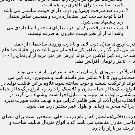
قیمت مناسب دارای ظاهری زیبا هم است.
درب ضد سرقت چینی:این درب دارای قیمت مناسبی می باشد
اما با توجه ساخت غیر استاندارد درب و همچنین ظاهر نچندان
زیبا پیشنهاد نمی شود.
درب ضد سرقت ترک:این درب دارای ساختار استانداردی می
باشد اما از از نظر قیمت مقرون به صرفه نیستند.
درب ورودی منزل
:درب لابی و یا درب ورودی ساختمان از جمله
عوامل تأثیر گذار در ظاهر کل ساختمان می باشد.طبق تحقیقات انجام
شده،درب لابی لوکس می تواند ارزش هر متر مربع از آپارتمان را ۱۰۰
تا ۵۰۰ هزار تومان افزایش دهد.
اصولاً درب ورودی آپارتمان با توجه به عرض و ارتفاع می تواند
ضخامتی بین ۵ تا ۷ سانتی متر داشته باشد و همچنین درب لابی می
تواند از ترکیب شیشه و چوب ساخته شود،علاوه بر این قابلیت تولید در
انواع سبک ها از جمله مدرن و کلاسیک را دارد و با انواع رنگ ها از جمله
پوششی،وایت واش،پتینه و …قابل اجرا است.پیشنهاد می گردد در
انتخاب یراق آلات از نظر ظاهر،کارایی،دوام نهایت دقت صورت پذیرد
چرا که منجر به زیبایی و طول عمر بیشتر درب می شود.
درب داخلی
:همانطور که از نام درب داخلی مشخص است،برای فضای
داخلی منازل مناسب می باشد که با انواع متریال قابلیت ساخت و
عرضه در بازار را دارد.