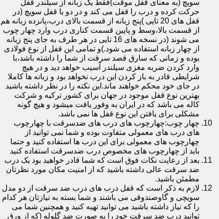
سویچ (به معنای قفل موقت)فقط یک زبانه از سیلندر قفل
حرکت کرده و درب را قفل می کند و در دو با قفل سویچ (در
قفل های 20 تایی )پنج زبانه از قسمت بالای درب،پانزده زبانه هم
از قسمت بالا،وسط و پایین قسمت کناری درب وارد چهار چوب
می شوند (در نسخه های 16 تایی در هر طرف به جای پنج زبانه
از چهار زبانه استفاده می شود.)و تمامی این قفل از نوع فولادی
بوده و زمانی که سارق قصد سرقت از شما را داشته باشد،با
وارد کردن ضربه مغزی سیلندر آسیب خواهد دید و در هیچ
شرایطی قادر به باز کردن این درب نخواهد بود و زبانه ها کاملا
در جای خود محکم خواهند ماند.این نکته را در نظر داشته باشید
بهترین نوع قفل موجود در جهان برای کشور ترکیه و شرکت
کاله می باشد که در ایران به وفور یافت میشود و هیچ گونه
مشکلی برای یافتن این نوع قفل ها نمی باشد.
چهار چوب:چهارچوب های درب های ضدسرقت با چهارچوب
های درب های معمولی متفاوت بوده و شما نمی توانید از
چهارچوب های معمولی برای این درب ها استفاده کنید و حتما
باید از چهارچوب های مخصوص درب ضدسرقت استفاده کنید
بعد از رعایت نکات فوق است که شما قادر خواهید بود یک درب
ضد سرقت عالی داشته باشید که از امنیت مکان مورد نظرتان
مطمئن باشید.
لازم به ذکر است که قفل درب های درب ضد سرقت از دو مدل
سویچی و گاوصندوقی می باشند و شما بسته به نیازتان هر کدام
را که نیاز داشته باشید می توانید تهیه کنید و همچنین شما می
توانید درب ضد سرقت خود را به صورت ضد گلوله (که از ورق