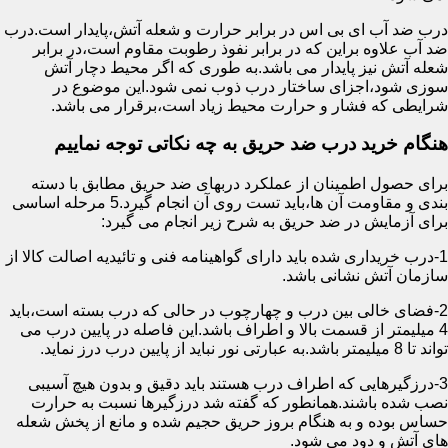
درب ضد آب ای بی اس در برابر حرارت و شعله آتش،پایدار است.درب
ضد آب علاوه براین که در برابر نفوذ رطوبت مقاوم است،در برابر
شعله آتش نیز پایدار می باشد.به طوری که اگر محیط دچار آتش
سوزی شود،اجزای ساختار درب ذوب نمی شود.این موضوع در
شرایطی که فشار و حرارت محیط زیاد است،برقرار می باشد.
هنگام خرید درب ضد حریق به چه نکاتی توجه نماییم
برای حصول اطمینان از عملکرد دربهای ضد حریق مطابق با دسته
بندی و مقاومت آن ها،باید تست روی آن انجام گیرد.5 مرحله اساسی
برای آزمایش در ضد حریق به شرح زیر انجام می گیرد:
1-درب خریداری شده باید دارای گواهینامه فنی و تائیدیه اصالت کالا از
سازمان آتش نشانی باشد.
2-فضای خالی بین درب و چهارچوب در حالی که درب بسته است،باید
4 میلیمتر از قسمت بالا و اطراف باشد.این فاصله در پایین درب می
تواند تا 8 میلیمتر باشد.به عبارتی نور نباید از پایین درب درز نماید.
3-درزگیرهایی که اطراف درب هستند باید دقیق و بدون هیچ آسیبی
نصب شده باشند.همانطور که گفته شد درزگیرها نسبت به حرارت
حساس بوده و به هنگام بروز حریق حجیم شده و مانع از پخش شعله
های آتش و دود می شود.