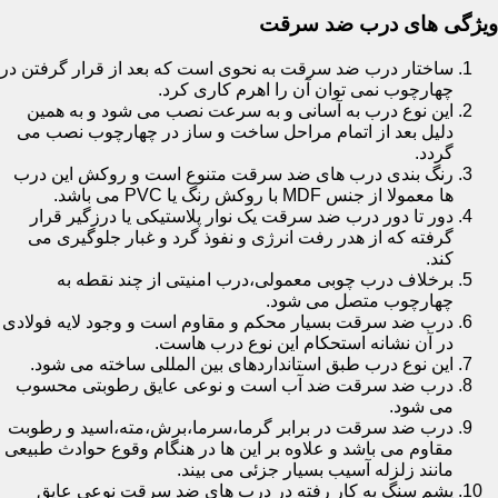
ویژگی های درب ضد سرقت
ساختار درب ضد سرقت به نحوی است که بعد از قرار گرفتن در
چهارچوب نمی توان آن را اهرم کاری کرد.
این نوع درب به آسانی و به سرعت نصب می شود و به همین
دلیل بعد از اتمام مراحل ساخت و ساز در چهارچوب نصب می
گردد.
رنگ بندی درب های ضد سرقت متنوع است و روکش این درب
ها معمولا از جنس MDF با روکش رنگ یا PVC می باشد.
دور تا دور درب ضد سرقت یک نوار پلاستیکی یا درزگیر قرار
گرفته که از هدر رفت انرژی و نفوذ گرد و غبار جلوگیری می
کند.
برخلاف درب چوبی معمولی،درب امنیتی از چند نقطه به
چهارچوب متصل می شود.
درب ضد سرقت بسیار محکم و مقاوم است و وجود لایه فولادی
در آن نشانه استحکام این نوع درب هاست.
این نوع درب طبق استانداردهای بین المللی ساخته می شود.
درب ضد سرقت ضد آب است و نوعی عایق رطوبتی محسوب
می شود.
درب ضد سرقت در برابر گرما،سرما،برش،مته،اسید و رطوبت
مقاوم می باشد و علاوه بر این ها در هنگام وقوع حوادث طبیعی
مانند زلزله آسیب بسیار جزئی می بیند.
پشم سنگ به کار رفته در درب های ضد سرقت نوعی عایق