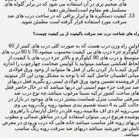
های ضخیم تری در آن استفاده می شود که در برابر گلوله های
مسلسل هم مقاوم است)سفارش دهید!
کیفیت دستگیره ها و ابزار یراقی که در ساخت درب های ضد
سرقت مورد استفاده قرار گرفته است مطمئن شوید.
راه های شناخت درب ضد سرقت باکیفیت از بی کیفیت چیست؟
اولین راه وزن درب هست که به صورت کلی درب های کمتر از 60
کیلوگرم جزء درب های بی کیفیت محسوب میشود،70 تا 90 درب های
متوسط و درب های 90 کیلوگرم و بالاتر جزء درب های با کیفیت از
لحاظ آهنکشی میباشد.میتوانید با کولیس ضخامت چهارچوب را اندازه
گیری کنید.با باز کردن یکی از قفل ها میتوانید از وجود ورق فولادی
میانی اطمینان حاصل کنید که با توجه به مشکل بودن این کار میتونید
از فروشنده تضمین وجود ورق فولادی ایمنی رو بگیرید.قفل دربهای
ضد سرقت جزء مهم امنیتی این دربها میباشد که در حال حاضر قفل
های ساخت کشور ترکیه نسبتا مرغوب میباشد.چه نوع درب ضد
سرقتی مناسب منزل شماست.بیشتر درب های موجود در بازار در
حالت کلی به 4 دسته تقسیم بندی میشود.رویه رنگ،رویه پی وی
سی،رویه ام دی اف ملامینه،رویه فلز،در داخل آپارتمان با راهروی
پوشیده هرنوع دربی میتوان استفاده کرد.در مناطق شمالی و مطوب
دربهای رویه فلز مناسب میباشد.خانه هایی که درب ورودی در معرض
تابش نور خورشید میباشد دربهای ضد سرقت رویه رنگ مناسب
میباشد.