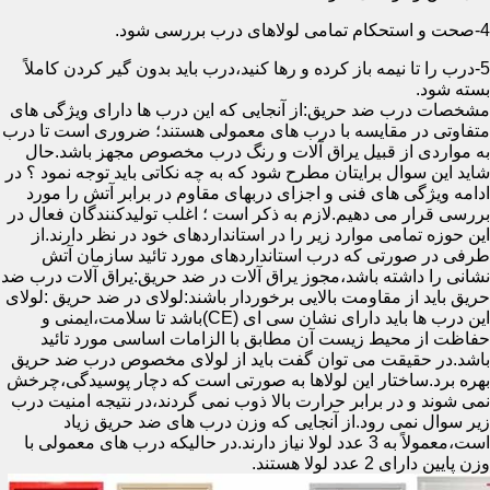
4-صحت و استحکام تمامی لولاهای درب بررسی شود.
5-درب را تا نیمه باز کرده و رها کنید،درب باید بدون گیر کردن کاملاً
بسته شود.
مشخصات درب ضد حریق:از آنجایی که این درب ها دارای ویژگی های
متفاوتی در مقایسه با درب های معمولی هستند؛ ضروری است تا درب
به مواردی از قبیل یراق آلات و رنگ درب مخصوص مجهز باشد.حال
شاید این سوال برایتان مطرح شود که به چه نکاتی باید توجه نمود ؟ در
ادامه ویژگی های فنی و اجزای دربهای مقاوم در برابر آتش را مورد
بررسی قرار می دهیم.لازم به ذکر است ؛ اغلب تولیدکنندگان فعال در
این حوزه تمامی موارد زیر را در استانداردهای خود در نظر دارند.از
طرفی در صورتی که درب استانداردهای مورد تائید سازمان آتش
نشانی را داشته باشد،مجوز یراق آلات در ضد حریق:یراق آلات درب ضد
حریق باید از مقاومت بالایی برخوردار باشند:لولای در ضد حریق :لولای
این درب ها باید دارای نشان سی ای (CE)باشد تا سلامت،ایمنی و
حفاظت از محیط زیست آن مطابق با الزامات اساسی مورد تائید
باشد.در حقیقت می توان گفت باید از لولای مخصوص درب ضد حریق
بهره برد.ساختار این لولاها به صورتی است که دچار پوسیدگی،چرخش
نمی شوند و در برابر حرارت بالا ذوب نمی گردند،در نتیجه امنیت درب
زیر سوال نمی رود.از آنجایی که وزن درب های ضد حریق زیاد
است،معمولاً به 3 عدد لولا نیاز دارند.در حالیکه درب های معمولی با
وزن پایین دارای 2 عدد لولا هستند.