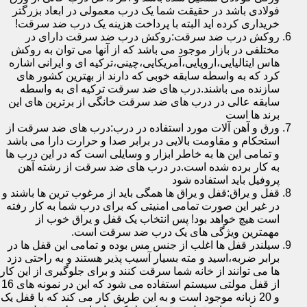
فولادی باشد در حقیقت شما یک درب معمولی در ابعاد بزرگتر
خریداری کرده اید البته با پرداخت هزینه یک درب ضد سرقت!
روکش درب ضد سرقت:روکش درب ضد سرقت دارای در
مختلفی در بازار موجود می باشد که از آنها می توان به روکش
هاس ایتالیایی،اروپایی،آمریکایی،چینی،ترکیه ای و ایرانی اشاره
کرد که به واسطه سابقه خوبی که دارند از بهترین کشور های
سازنده می باشند.درب های ضد سرقت ترکیه ای به واسطه
سابقه عالی در درب های ضد سرقت خانگی از برترین های این
برند ها است
ورق و آهن آلات مورد استفاده در درب:درب های ضد سرقت از
استحکام و مقاومت بالایی در برابر صدا و حرارت دارا می باشد
و تمامی این ها به خاطر ابزار و وسایلی است که در این درب ها
به کار برده شده است.در درب های ضد سرقت از رشته آهن
پروفیل باید استفاده شود
قفل و یراق:قفل و یراق ها همگی باید از مرغوب ترین ها باشند و
در غیر این صورت تمامی امنیتی که برای درب شما به کار رفته
است هیچ خواهد بود! پس انتخاب یک قفل و یراق خوب از
مهمترین ویژگی های یک درب ضد سرقت است.
سیلندر قفل ها اغلب از جنس مس بوده و تمامی این قفل ها در
برابر ضربه،اسید و مته بسیار آسیب پذیر هستند و به راحتی دزد
ها می توانند از خانه شما سرقت کنند و برای جلوگیری از این کار
از قفل مولتی سیستم استفاده می شود که این در نمونه های 16
و 20 زبانه موجود است و به این طریق کار می کند که با قفل یک