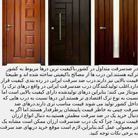
در ضدسرقت متداول در کشور،باکیفیت ترین درها مربوط به کشور
ترکیه هستند.این درب ها از مصالح باکیفیتی ساخته شده اند و طبیعتا
قیمت بالایی نیز دارند.درب ضد سرقت ایرانی در رده بندی کیفیت قرار
دارد.اغلب تولیدکنندگان درب ضدسرقت ایرانی در واقع درهای ترک را
مونتاژ می کنند؛ بنابراین درهای تولیدشده دارای کیفیت بالایی است اما
نسبت به نوع ترک اقتصادی تر هستند.این درها نسبت به درب هایی که
داخل کشور تولید می شوند قیمت مناسب تری دارند.درهای ضد
سرقت چینی به خاطر قیمت پایینشان پرطرفدار هستند.اما اگر به
دنبال خرید یک در ضد سرقت مطمئن هستید،به دنبال انواع ارزان
قیمت نروید؛ چرا که یک درب ضدسرقت ارزان ممکن است مشابه یک
در معمولی عمل کند.بنابراین،لازم است موقع خرید دربهای ضد سرقت
به برخی نکات توجه کنید.