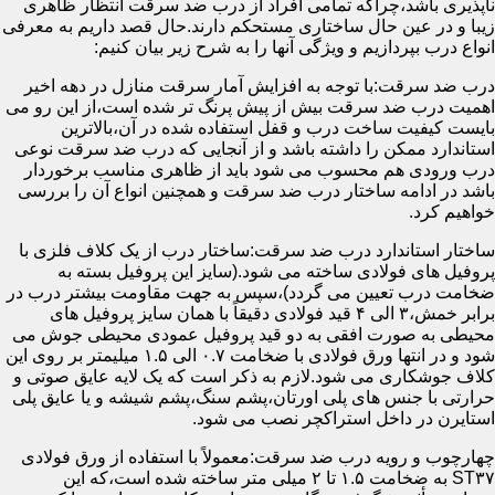
ناپذیری باشد،چراکه تمامی افراد از درب ضد سرقت انتظار ظاهری
زیبا و در عین حال ساختاری مستحکم دارند.حال قصد داریم به معرفی
انواع درب بپردازیم و ویژگی آنها را به شرح زیر بیان کنیم:
درب ضد سرقت:با توجه به افزایش آمار سرقت منازل در دهه اخیر
اهمیت درب ضد سرقت بیش از پیش پرنگ تر شده است،از این رو می
بایست کیفیت ساخت درب و قفل استفاده شده در آن،بالاترین
استاندارد ممکن را داشته باشد و از آنجایی که درب ضد سرقت نوعی
درب ورودی هم محسوب می شود باید از ظاهری مناسب برخوردار
باشد در ادامه ساختار درب ضد سرقت و همچنین انواع آن را بررسی
خواهیم کرد.
ساختار استاندارد درب ضد سرقت:ساختار درب از یک کلاف فلزی با
پروفیل های فولادی ساخته می شود.(سایز این پروفیل بسته به
ضخامت درب تعیین می گردد)،سپس به جهت مقاومت بیشتر درب در
برابر خمش،۳ الی ۴ قید فولادی دقیقاً با همان سایز پروفیل های
محیطی به صورت افقی به دو قید پروفیل عمودی محیطی جوش می
شود و در انتها ورق فولادی با ضخامت ۰.۷ الی ۱.۵ میلیمتر بر روی این
کلاف جوشکاری می شود.لازم به ذکر است که یک لایه عایق صوتی و
حرارتی با جنس های پلی اورتان،پشم سنگ،پشم شیشه و یا عایق پلی
استایرن در داخل استراکچر نصب می شود.
چهارچوب و رویه درب ضد سرقت:معمولاً با استفاده از ورق فولادی
ST۳۷ به ضخامت ۱.۵ تا ۲ میلی متر ساخته شده است،که این