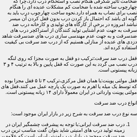
ضخامت تأثیر شگرفی هنگام نصب و استحکام درب دارد،چرا که
چهارچوب ساخته شده با ضخامت کم مشکلات عدیده ای را هنگام
نصب برای نصاب به همراه دارد.نحوه ساخت چهارچوب درب باید به
گونه ای باشد که احتمال باز کردن درب بدون قفل کردن آن میسر
نباشد امروزه در برخی از کارگاه های تولیدی و کارخانه درب ضد
سرقت به جهت عدم آشنایی تولید کنندگان از استراکچر درب های
ضدسرقت و به جهت عدم مهندسی سازی درب های ضدسرقت شاهد
دزدی های عدیده از منازلی هستیم که از درب ضد سرقت بی کیفیت
استفاده کرده اند.
قفل درب ضد سرقت:ترکیب دو قفل به صورت مجزا که روی لنگه
درب نصب می گردد به این صورت که قفل پایین و بالا به ترتیب ۴ و ۳
زبانه پیستونی است.
قفل مولتی پوینت:یا همان قفل مرکزی،ترکیب ۳ تا ۵ قفل مجزا بوده
که توسط یک میله یا اهرم به صورت یک پارچه عمل می کنند،قفل های
مولتی پوینت وارداتی در ایران معمولاً دارای ۱۴ زبانه پیستونی است.
انواع درب ضد سرقت
سه نوع درب ضد سرقت به شرح زیر در بازار ایران موجود است:
درب ضد سرقت ایرانی:با توجه به پیشرفت چشمگیر ایران در
زمینه تولید درب های امنیتی شاید بتوان گفت مناسب ترین درب
ضد سرقت موجود در بازار درب امنیتی ایرانی است که علاوه بر