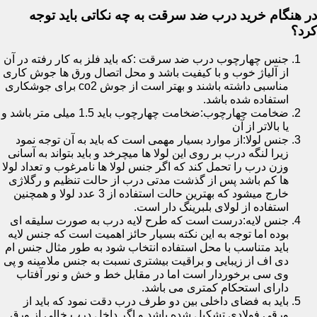
در هنگام خرید درب ضد سرقت به چه نکاتی باید توجه
کرد؟
جنس چهارچوب درب ضد سرقت :که باید فلز به کار رفته در آن
از آلیاژ خوب و با کیفیت باشد و محل اتصال ورق ها جوش کاری
مناسبی داشته باشند و بهتر است از جوش co2 برای جوشکاری
استفاده شده باشد.
ضخامت چهارچوب:ضخامت چهارچوب باید 1.5 میلی متر باشد و
یا بالاتر از آن
جنس لولا:از موارد بسیار مهمی است که باید به آن توجه نمود
زیرا لنگه درب بر روی این لولا ها میچرخد و باید بتواند به آسانی
وزن درب را تحمل کند که اگر جنس لولا ها نامرغوب و تعداد لولا
ها کم باشد پس از گذشت مدتی درب از حالت تنظیم و رگلاژی
خارج میشود که بهترین حالت استفاده از 3 عدد لولا و همچنین
استفاده از لولای بلبرینگ دار است.
جنس لایه:درست است که طرح لایه درب به صورت سلیقه ای
بوده اما توجه به این نکته بسیار حائز اهمیت است که جنس لایه
باید متناسب با محل استفاده انتخاب شود به طور مثال جنس ام
دی اف از زیبایی و براقیت بیشتری نسبت به جنس ملامینه و پی
وی سی برخوردار است اما در مقابل خط و خش و نور آفتاب
دارای استحکام کمتری می باشد.
باید به فضای داخلی بین دو طرف درب دقت نمود که باید از
ورقی فولادی تشکیل شده باشد و اگر داخل درب خالی از ورق