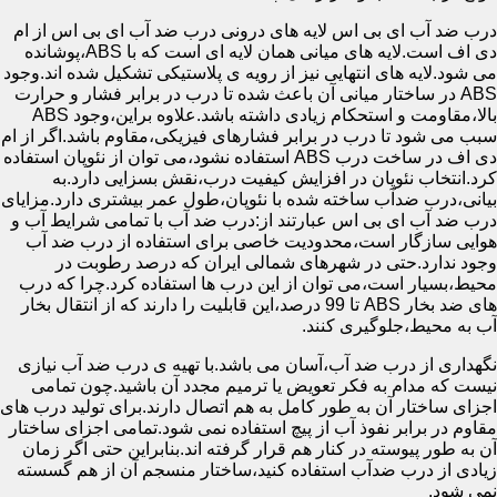
درب ضد آب ای بی اس لایه های درونی درب ضد آب ای بی اس از ام
دی اف است.لایه های میانی همان لایه ای است که با ABS،پوشانده
می شود.لایه های انتهایی نیز از رویه ی پلاستیکی تشکیل شده اند.وجود
ABS در ساختار میانی آن باعث شده تا درب در برابر فشار و حرارت
بالا،مقاومت و استحکام زیادی داشته باشد.علاوه براین،وجود ABS
سبب می شود تا درب در برابر فشارهای فیزیکی،مقاوم باشد.اگر از ام
دی اف در ساخت درب ABS استفاده نشود،می توان از نئوپان استفاده
کرد.انتخاب نئوپان در افزایش کیفیت درب،نقش بسزایی دارد.به
بیانی،درب ضدآب ساخته شده با نئوپان،طول عمر بیشتری دارد.مزایای
درب ضد آب ای بی اس عبارتند از:درب ضد آب با تمامی شرایط آب و
هوایی سازگار است،محدودیت خاصی برای استفاده از درب ضد آب
وجود ندارد.حتی در شهرهای شمالی ایران که درصد رطوبت در
محیط،بسیار است،می توان از این درب ها استفاده کرد.چرا که درب
های ضد بخار ABS تا 99 درصد،این قابلیت را دارند که از انتقال بخار
آب به محیط،جلوگیری کنند.
نگهداری از درب ضد آب،آسان می باشد.با تهیه ی درب ضد آب نیازی
نیست که مدام به فکر تعویض یا ترمیم مجدد آن باشید.چون تمامی
اجزای ساختار آن به طور کامل به هم اتصال دارند.برای تولید درب های
مقاوم در برابر نفوذ آب از پیچ استفاده نمی شود.تمامی اجزای ساختار
آن به طور پیوسته در کنار هم قرار گرفته اند.بنابراین حتی اگر زمان
زیادی از درب ضدآب استفاده کنید،ساختار منسجم آن از هم گسسته
نمی شود.