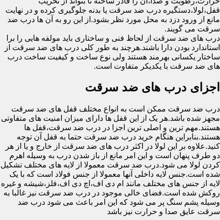
حرارت،رطوبت و صدا،آن را قادر ساخته تا بتواند از تخریب
قفل،لولا،دستگیره درب ضد سرقت یا بدنه جلوگیری کرده و در نهایت
مانع از ورود دزد به محل مورد نظر بشود.از این رو به آن ها درب ضد
سرقت می گویند.
درب های ضد سرقت از لحاظ فنی و ساختاری باید مولفه هایی را برا
استاندارد بودن دارا باشند.هرچند به طور کلی درب های ضد سرقت از
ساختار یکسانی بهرمند هستند ولی نوع ساخت و کیفیت ساخت درب
های ضد سرقت با یکدیکر متفاوت است.
اجزای درب های ضد سرقت
درب ضد سرقت ممکن است به انواع مختلف قفل های ضد سرقت
مجهز شده باشد.هر یک از این قفل ها دارای میزان امنیت های متفاوتی
هستند.مهم ترین و اصلی ترین اجزا در درب ضد سرقت،قفل ها
هستند.بنابراین هنگام خرید درب ضد سرقت حتما به قفل آن توجه
کنید.علاوه بر این لولا در اکثر درب های ضد سرقت از خارج و یا از هر
دو طرف پنهان است و این امر مانع از باز شدن درب به وسیله اهرم
کردن لولا می شود.درب ضد سرقت معمولا از لایه های مختلف تشکیل
شده است.جنس لایه داخلی آنها معمولا از جنس فولاد است که با یک
لایه از جنس های مختلف مانند ام دی اف،اچ دی اف،فلز،شیشه و غیره
روکش شده است.فضای خالی موجود در درب ضد سرقت نیز غالبا به
وسیله پشم سنگ پر می شود که این امر باعث می شود درب ضد
سرقت عایق صدا و حرارت نیز باشد