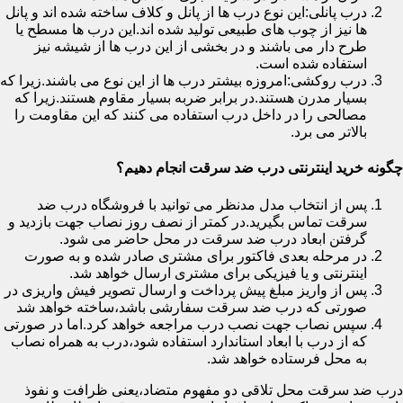
درب پانلی:این نوع درب ها از پانل و کلاف ساخته شده اند و پانل
ها نیز از چوب های طبیعی تولید شده اند.این درب ها مسطح یا
طرح دار می باشند و در بخشی از این درب ها از شیشه نیز
استفاده شده است.
درب روکشی:امروزه بیشتر درب ها از این نوع می باشند.زیرا که
بسیار مدرن هستند.در برابر ضربه بسیار مقاوم هستند.زیرا که
مصالحی را در داخل درب استفاده می کنند که این مقاومت را
بالاتر می برد.
چگونه خرید اینترنتی درب ضد سرقت انجام دهیم؟
پس از انتخاب مدل مدنظر می توانید با فروشگاه درب ضد
سرقت تماس بگیرید.در کمتر از نصف روز نصاب جهت بازدید و
گرفتن ابعاد درب ضد سرقت در محل حاضر می شود.
در مرحله بعدی فاکتور برای مشتری صادر شده و به صورت
اینترنتی و یا فیزیکی برای مشتری ارسال خواهد شد.
پس از واریز مبلغ پیش پرداخت و ارسال تصویر فیش واریزی در
صورتی که درب ضد سرقت سفارشی باشد،ساخته خواهد شد
سپس نصاب جهت نصب درب مراجعه خواهد کرد.اما در صورتی
که از درب با ابعاد استاندارد استفاده شود،درب به همراه نصاب
به محل فرستاده خواهد شد.
درب ضد سرقت محل تلاقی دو مفهوم متضاد،یعنی ظرافت و نفوذ