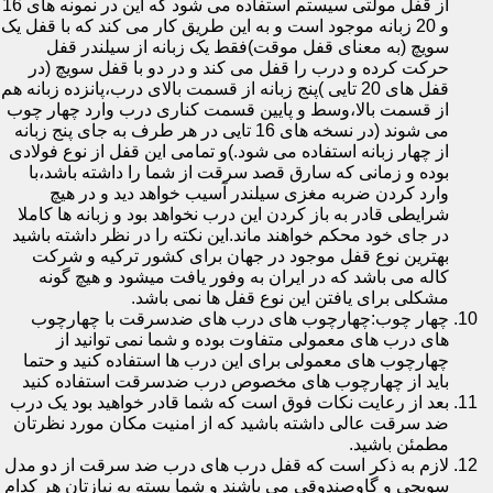
از قفل مولتی سیستم استفاده می شود که این در نمونه های 16
و 20 زبانه موجود است و به این طریق کار می کند که با قفل یک
سویچ (به معنای قفل موقت)فقط یک زبانه از سیلندر قفل
حرکت کرده و درب را قفل می کند و در دو با قفل سویچ (در
قفل های 20 تایی )پنج زبانه از قسمت بالای درب،پانزده زبانه هم
از قسمت بالا،وسط و پایین قسمت کناری درب وارد چهار چوب
می شوند (در نسخه های 16 تایی در هر طرف به جای پنج زبانه
از چهار زبانه استفاده می شود.)و تمامی این قفل از نوع فولادی
بوده و زمانی که سارق قصد سرقت از شما را داشته باشد،با
وارد کردن ضربه مغزی سیلندر آسیب خواهد دید و در هیچ
شرایطی قادر به باز کردن این درب نخواهد بود و زبانه ها کاملا
در جای خود محکم خواهند ماند.این نکته را در نظر داشته باشید
بهترین نوع قفل موجود در جهان برای کشور ترکیه و شرکت
کاله می باشد که در ایران به وفور یافت میشود و هیچ گونه
مشکلی برای یافتن این نوع قفل ها نمی باشد.
چهار چوب:چهارچوب های درب های ضدسرقت با چهارچوب
های درب های معمولی متفاوت بوده و شما نمی توانید از
چهارچوب های معمولی برای این درب ها استفاده کنید و حتما
باید از چهارچوب های مخصوص درب ضدسرقت استفاده کنید
بعد از رعایت نکات فوق است که شما قادر خواهید بود یک درب
ضد سرقت عالی داشته باشید که از امنیت مکان مورد نظرتان
مطمئن باشید.
لازم به ذکر است که قفل درب های درب ضد سرقت از دو مدل
سویچی و گاوصندوقی می باشند و شما بسته به نیازتان هر کدام