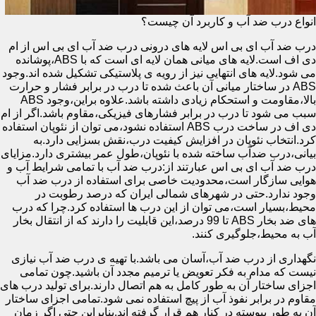
انواع درب ضد آب و کاربرد آن چیست؟
درب ضد آب ای بی اس لایه های درونی درب ضد آب ای بی اس از ام
دی اف است.لایه های میانی همان لایه ای است که با ABS،پوشانده
می شود.لایه های انتهایی نیز از رویه ی پلاستیکی تشکیل شده اند.وجود
ABS در ساختار میانی آن باعث شده تا درب در برابر فشار و حرارت
بالا،مقاومت و استحکام زیادی داشته باشد.علاوه براین،وجود ABS
سبب می شود تا درب در برابر فشارهای فیزیکی،مقاوم باشد.اگر از ام
دی اف در ساخت درب ABS استفاده نشود،می توان از نئوپان استفاده
کرد.انتخاب نئوپان در افزایش کیفیت درب،نقش بسزایی دارد.به
بیانی،درب ضدآب ساخته شده با نئوپان،طول عمر بیشتری دارد.مزایای
درب ضد آب ای بی اس عبارتند از:درب ضد آب با تمامی شرایط آب و
هوایی سازگار است،محدودیت خاصی برای استفاده از درب ضد آب
وجود ندارد.حتی در شهرهای شمالی ایران که درصد رطوبت در
محیط،بسیار است،می توان از این درب ها استفاده کرد.چرا که درب
های ضد بخار ABS تا 99 درصد،این قابلیت را دارند که از انتقال بخار
آب به محیط،جلوگیری کنند.
نگهداری از درب ضد آب،آسان می باشد.با تهیه ی درب ضد آب نیازی
نیست که مدام به فکر تعویض یا ترمیم مجدد آن باشید.چون تمامی
اجزای ساختار آن به طور کامل به هم اتصال دارند.برای تولید درب های
مقاوم در برابر نفوذ آب از پیچ استفاده نمی شود.تمامی اجزای ساختار
آن به طور پیوسته در کنار هم قرار گرفته اند.بنابراین حتی اگر زمان