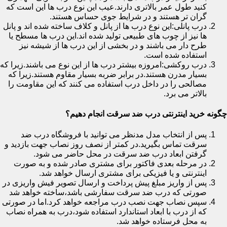
کنید طول عمر بالاتری دارند.عیب این نوع درب ها این است که
گران تر هستند و در شرایط جوی حساس هستند.
درب پانلی:این نوع درب ها از پانل و کلاف ساخته شده اند و پانل
ها نیز از چوب های طبیعی تولید شده اند.این درب ها مسطح یا
طرح دار می باشند و در بخشی از این درب ها از شیشه نیز
استفاده شده است.
درب روکشی:امروزه بیشتر درب ها از این نوع می باشند.زیرا که
بسیار مدرن هستند.در برابر ضربه بسیار مقاوم هستند.زیرا که
مصالحی را در داخل درب استفاده می کنند که این مقاومت را
بالاتر می برد.
چگونه خرید اینترنتی درب ضد سرقت انجام دهیم؟
پس از انتخاب مدل مدنظر می توانید با فروشگاه درب ضد
سرقت تماس بگیرید.در کمتر از نصف روز نصاب جهت بازدید و
گرفتن ابعاد درب ضد سرقت در محل حاضر می شود.
در مرحله بعدی فاکتور برای مشتری صادر شده و به صورت
اینترنتی و یا فیزیکی برای مشتری ارسال خواهد شد.
پس از واریز مبلغ پیش پرداخت و ارسال تصویر فیش واریزی در
صورتی که درب ضد سرقت سفارشی باشد،ساخته خواهد شد
سپس نصاب جهت نصب درب مراجعه خواهد کرد.اما در صورتی
که از درب با ابعاد استاندارد استفاده شود،درب به همراه نصاب
به محل فرستاده خواهد شد.