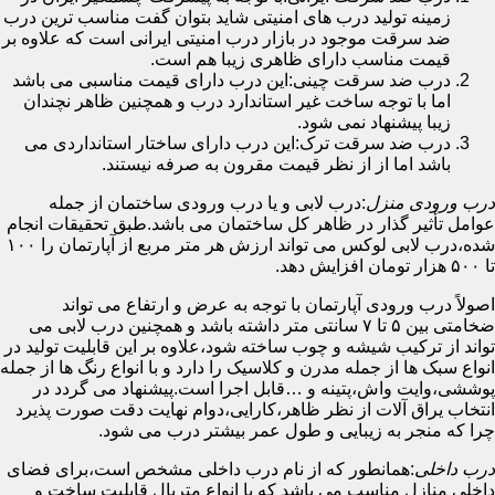
زمینه تولید درب های امنیتی شاید بتوان گفت مناسب ترین درب
ضد سرقت موجود در بازار درب امنیتی ایرانی است که علاوه بر
قیمت مناسب دارای ظاهری زیبا هم است.
درب ضد سرقت چینی:این درب دارای قیمت مناسبی می باشد
اما با توجه ساخت غیر استاندارد درب و همچنین ظاهر نچندان
زیبا پیشنهاد نمی شود.
درب ضد سرقت ترک:این درب دارای ساختار استانداردی می
باشد اما از از نظر قیمت مقرون به صرفه نیستند.
درب ورودی منزل
:درب لابی و یا درب ورودی ساختمان از جمله
عوامل تأثیر گذار در ظاهر کل ساختمان می باشد.طبق تحقیقات انجام
شده،درب لابی لوکس می تواند ارزش هر متر مربع از آپارتمان را ۱۰۰
تا ۵۰۰ هزار تومان افزایش دهد.
اصولاً درب ورودی آپارتمان با توجه به عرض و ارتفاع می تواند
ضخامتی بین ۵ تا ۷ سانتی متر داشته باشد و همچنین درب لابی می
تواند از ترکیب شیشه و چوب ساخته شود،علاوه بر این قابلیت تولید در
انواع سبک ها از جمله مدرن و کلاسیک را دارد و با انواع رنگ ها از جمله
پوششی،وایت واش،پتینه و …قابل اجرا است.پیشنهاد می گردد در
انتخاب یراق آلات از نظر ظاهر،کارایی،دوام نهایت دقت صورت پذیرد
چرا که منجر به زیبایی و طول عمر بیشتر درب می شود.
درب داخلی
:همانطور که از نام درب داخلی مشخص است،برای فضای
داخلی منازل مناسب می باشد که با انواع متریال قابلیت ساخت و