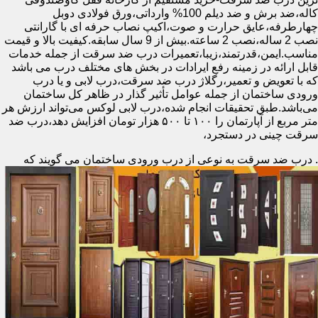
کاله،ضد برش و ضد دیلم 100% وارداتی،ورق فولادی دوبل
چهارطرفه،عایق حرارت و صوت،اکیپ نصاب حرفه ای با گارانتی
نصب 2 ساله،نصب 2 ساعته.بیش از 9 سال سابقه.کیفیت بالا و قیمت
مناسب.ایمن،قدرتمند،زیبا،تعمیرات درب ضد سرقت از جمله خدمات
قابل ارائه در زمینه رفع ایرادات در بخش های مختلف درب می باشد
که با تعویض و تعمیر،رگلاژ درب ضد سرقت،درب لابی و یا درب
ورودی ساختمان از جمله عوامل تأثیر گذار در ظاهر کل ساختمان
می‌باشد.طبق تحقیقات انجام شده،درب لابی لوکس می‌تواند ارزش هر
متر مربع از آپارتمان را ۱۰۰ تا ۵۰۰ هزار تومان افزایش دهد،درب ضد
سرقت چینی در دستجرد،
.
درب ضد سرقت به نوعی از درب ورودی ساختمان می گویند که