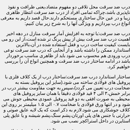
درب ضد سرقت محل تلاقی دو مفهوم متضاد،یعنی ظرافت و نفوذ
ناپذیری باشد،چراکه تمامی افراد از درب ضد سرقت انتظار ظاهری
زیبا و در عین حال ساختاری مستحکم دارند.حال قصد داریم به معرفی
انواع درب بپردازیم و ویژگی آنها را به شرح زیر بیان کنیم:
درب ضد سرقت:با توجه به افزایش آمار سرقت منازل در دهه اخیر
اهمیت درب ضد سرقت بیش از پیش پرنگ تر شده است،از این رو می
بایست کیفیت ساخت درب و قفل استفاده شده در آن،بالاترین
استاندارد ممکن را داشته باشد و از آنجایی که درب ضد سرقت نوعی
درب ورودی هم محسوب می شود باید از ظاهری مناسب برخوردار
باشد در ادامه ساختار درب ضد سرقت و همچنین انواع آن را بررسی
خواهیم کرد.
ساختار استاندارد درب ضد سرقت:ساختار درب از یک کلاف فلزی با
پروفیل های فولادی ساخته می شود.(سایز این پروفیل بسته به
ضخامت درب تعیین می گردد)،سپس به جهت مقاومت بیشتر درب در
برابر خمش،۳ الی ۴ قید فولادی دقیقاً با همان سایز پروفیل های
محیطی به صورت افقی به دو قید پروفیل عمودی محیطی جوش می
شود و در انتها ورق فولادی با ضخامت ۰.۷ الی ۱.۵ میلیمتر بر روی این
کلاف جوشکاری می شود.لازم به ذکر است که یک لایه عایق صوتی و
حرارتی با جنس های پلی اورتان،پشم سنگ،پشم شیشه و یا عایق پلی
استایرن در داخل استراکچر نصب می شود.