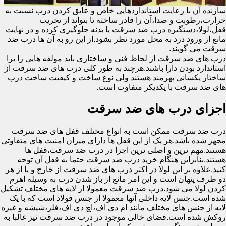
سازنده آن با رعایت استانداردهایی خاص و عایق کردن درب نسبت به
حرارت،رطوبت و صدا،آن را قادر ساخته تا بتواند از تخریب
قفل،لولا،دستگیره درب ضد سرقت یا بدنه جلوگیری کرده و در نهایت
مانع از ورود دزد به محل مورد نظر بشود.از این رو به آن ها درب ضد
سرقت می گویند.
درب های ضد سرقت از لحاظ فنی و ساختاری باید مولفه هایی را برا
استاندارد بودن دارا باشند.هرچند به طور کلی درب های ضد سرقت از
ساختار یکسانی بهرمند هستند ولی نوع ساخت و کیفیت ساخت درب
های ضد سرقت با یکدیکر متفاوت است.
اجزای درب های ضد سرقت
درب ضد سرقت ممکن است به انواع مختلف قفل های ضد سرقت
مجهز شده باشد.هر یک از این قفل ها دارای میزان امنیت های متفاوتی
هستند.مهم ترین و اصلی ترین اجزا در درب ضد سرقت،قفل ها
هستند.بنابراین هنگام خرید درب ضد سرقت حتما به قفل آن توجه
کنید.علاوه بر این لولا در اکثر درب های ضد سرقت از خارج و یا از هر
دو طرف پنهان است و این امر مانع از باز شدن درب به وسیله اهرم
کردن لولا می شود.درب ضد سرقت معمولا از لایه های مختلف تشکیل
شده است.جنس لایه داخلی آنها معمولا از جنس فولاد است که با یک
لایه از جنس های مختلف مانند ام دی اف،اچ دی اف،فلز،شیشه و غیره
روکش شده است.فضای خالی موجود در درب ضد سرقت نیز غالبا به