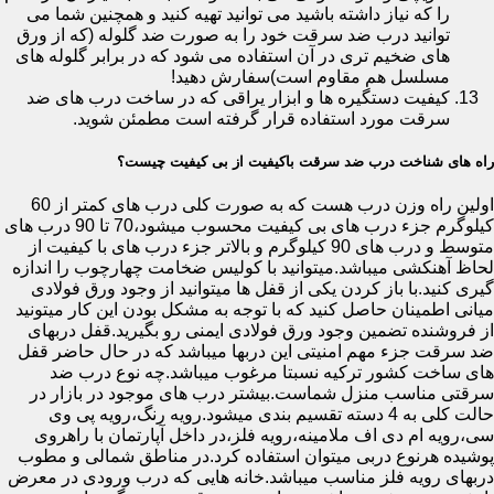
را که نیاز داشته باشید می توانید تهیه کنید و همچنین شما می
توانید درب ضد سرقت خود را به صورت ضد گلوله (که از ورق
های ضخیم تری در آن استفاده می شود که در برابر گلوله های
مسلسل هم مقاوم است)سفارش دهید!
کیفیت دستگیره ها و ابزار یراقی که در ساخت درب های ضد
سرقت مورد استفاده قرار گرفته است مطمئن شوید.
راه های شناخت درب ضد سرقت باکیفیت از بی کیفیت چیست؟
اولین راه وزن درب هست که به صورت کلی درب های کمتر از 60
کیلوگرم جزء درب های بی کیفیت محسوب میشود،70 تا 90 درب های
متوسط و درب های 90 کیلوگرم و بالاتر جزء درب های با کیفیت از
لحاظ آهنکشی میباشد.میتوانید با کولیس ضخامت چهارچوب را اندازه
گیری کنید.با باز کردن یکی از قفل ها میتوانید از وجود ورق فولادی
میانی اطمینان حاصل کنید که با توجه به مشکل بودن این کار میتونید
از فروشنده تضمین وجود ورق فولادی ایمنی رو بگیرید.قفل دربهای
ضد سرقت جزء مهم امنیتی این دربها میباشد که در حال حاضر قفل
های ساخت کشور ترکیه نسبتا مرغوب میباشد.چه نوع درب ضد
سرقتی مناسب منزل شماست.بیشتر درب های موجود در بازار در
حالت کلی به 4 دسته تقسیم بندی میشود.رویه رنگ،رویه پی وی
سی،رویه ام دی اف ملامینه،رویه فلز،در داخل آپارتمان با راهروی
پوشیده هرنوع دربی میتوان استفاده کرد.در مناطق شمالی و مطوب
دربهای رویه فلز مناسب میباشد.خانه هایی که درب ورودی در معرض