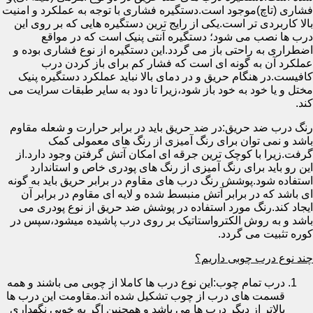
فشاری (تاچ)موجود است.دستگیره فشاری با توجه به عملکرد و امنیت
بالا کاربردی تر است.یکی از رایج ترین دستگیره هایی که بر روی این
درب ها نصب می شود؛ دستگیره آنتی پنیک است که در مواقع
اضطراری به راحتی باز می گردد.این دستگیره از نوع فشاری بوده و
عملکرد آن به گونه ای است که فشار کم برای باز کردن درب
کافیست.در هنگام حریق و در دمای بالا نباید عملکرد دستگیره پنیک
مختل و یا خود به خود باز شود،زیرا تا دود به سایر طبقات سرایت می
کند.
رنگ درب ضد حریق:در ضد حریق باید در برابر حرارت و شعله مقاوم
باشد و نمی توان برای رنگ آمیزی از رنگ های معمولی کمک
گرفت.زیرا با کوچک ترین جرقه ای امکان آتش گرفتن وجود دارد.از
این رو باید برای رنگ آمیزی از رنگ های پودری خاص و استاندارد
استفاده شود.پوشش رنگ درب های مقاوم در برابر حریق باید به گونه
ای باشد که در برابر آتش منبسط شده و لایه ای مقاوم در برابر آن
ایجاد کند.رنگ مورد استفاده در پوشش ضد حریق از نوع پودری می
باشد و به روش الکترواستاتیک بر روی درب پاشیده میشود،سپس در
کوره تثبیت می گردد.
چند نوع درب چوبی داریم؟
درب تمام چوب:این نوع درب ها کاملا از چوبی می باشند و همه
قسمت های درب از چوب تشکیل شده اند.مقاومت این درب ها
بالاتر از دیگر درب ها می باشد و همچنین اگر به خوبی نگهداری