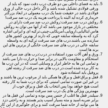
باید به فضای داخلی بین دو طرف درب دقت نمود که باید از
ورقی فولادی تشکیل شده باشد و اگر داخل درب خالی از ورق
فولادی باشد در حقیقت شما یک درب معمولی در ابعاد بزرگتر
خریداری کرده اید البته با پرداخت هزینه یک درب ضد سرقت!
روکش درب ضد سرقت:روکش درب ضد سرقت دارای در
مختلفی در بازار موجود می باشد که از آنها می توان به روکش
هاس ایتالیایی،اروپایی،آمریکایی،چینی،ترکیه ای و ایرانی اشاره
کرد که به واسطه سابقه خوبی که دارند از بهترین کشور های
سازنده می باشند.درب های ضد سرقت ترکیه ای به واسطه
سابقه عالی در درب های ضد سرقت خانگی از برترین های این
برند ها است
ورق و آهن آلات مورد استفاده در درب:درب های ضد سرقت از
استحکام و مقاومت بالایی در برابر صدا و حرارت دارا می باشد
و تمامی این ها به خاطر ابزار و وسایلی است که در این درب ها
به کار برده شده است.در درب های ضد سرقت از رشته آهن
پروفیل باید استفاده شود
قفل و یراق:قفل و یراق ها همگی باید از مرغوب ترین ها باشند و
در غیر این صورت تمامی امنیتی که برای درب شما به کار رفته
است هیچ خواهد بود! پس انتخاب یک قفل و یراق خوب از
مهمترین ویژگی های یک درب ضد سرقت است.
سیلندر قفل ها اغلب از جنس مس بوده و تمامی این قفل ها در
برابر ضربه،اسید و مته بسیار آسیب پذیر هستند و به راحتی دزد
ها می توانند از خانه شما سرقت کنند و برای جلوگیری از این کار