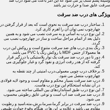
وسیله پشم سنگ پر می شود که این امر باعث می شود درب ضد
سرقت عایق صدا و حرارت نیز باشد
ویژگی های درب ضد سرقت
ساختار درب ضد سرقت به نحوی است که بعد از قرار گرفتن در
چهارچوب نمی توان آن را اهرم کاری کرد.
این نوع درب به آسانی و به سرعت نصب می شود و به همین
دلیل بعد از اتمام مراحل ساخت و ساز در چهارچوب نصب می
گردد.
رنگ بندی درب های ضد سرقت متنوع است و روکش این درب
ها معمولا از جنس MDF با روکش رنگ یا PVC می باشد.
دور تا دور درب ضد سرقت یک نوار پلاستیکی یا درزگیر قرار
گرفته که از هدر رفت انرژی و نفوذ گرد و غبار جلوگیری می
کند.
برخلاف درب چوبی معمولی،درب امنیتی از چند نقطه به
چهارچوب متصل می شود.
درب ضد سرقت بسیار محکم و مقاوم است و وجود لایه فولادی
در آن نشانه استحکام این نوع درب هاست.
این نوع درب طبق استانداردهای بین المللی ساخته می شود.
درب ضد سرقت ضد آب است و نوعی عایق رطوبتی محسوب
می شود.
درب ضد سرقت در برابر گرما،سرما،برش،مته،اسید و رطوبت
مقاوم می باشد و علاوه بر این ها در هنگام وقوع حوادث طبیعی