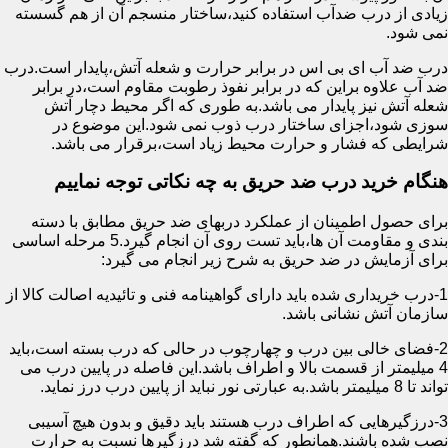
زیادی از درب ضدآب استفاده کنید،ساختار منسجم آن از هم گسسته
نمی شود.
درب ضد آب ای بی اس در برابر حرارت و شعله آتش،پایدار است.درب
ضد آب علاوه براین که در برابر نفوذ رطوبت مقاوم است،در برابر
شعله آتش نیز پایدار می باشد.به طوری که اگر محیط دچار آتش
سوزی شود،اجزای ساختار درب ذوب نمی شود.این موضوع در
شرایطی که فشار و حرارت محیط زیاد است،برقرار می باشد.
هنگام خرید درب ضد حریق به چه نکاتی توجه نماییم
برای حصول اطمینان از عملکرد دربهای ضد حریق مطابق با دسته
بندی و مقاومت آن ها،باید تست روی آن انجام گیرد.5 مرحله اساسی
برای آزمایش در ضد حریق به شرح زیر انجام می گیرد:
1-درب خریداری شده باید دارای گواهینامه فنی و تائیدیه اصالت کالا از
سازمان آتش نشانی باشد.
2-فضای خالی بین درب و چهارچوب در حالی که درب بسته است،باید
4 میلیمتر از قسمت بالا و اطراف باشد.این فاصله در پایین درب می
تواند تا 8 میلیمتر باشد.به عبارتی نور نباید از پایین درب درز نماید.
3-درزگیرهایی که اطراف درب هستند باید دقیق و بدون هیچ آسیبی
نصب شده باشند.همانطور که گفته شد درزگیرها نسبت به حرارت