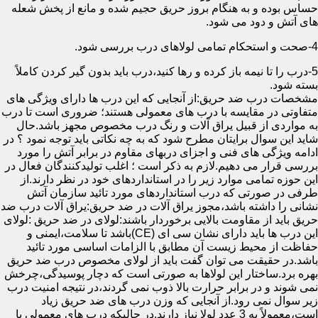
حساس بوده و به هنگام بروز حریق حجیم شده و مانع از پخش شعله
های آتش و دود می شود.
4-صحت و استحکام تمامی لولاهای درب بررسی شود.
5-درب را تا نیمه باز کرده و رها کنید،درب باید بدون گیر کردن کاملاً
بسته شود.
مشخصات درب ضد حریق:از آنجایی که این درب ها دارای ویژگی های
متفاوتی در مقایسه با درب های معمولی هستند؛ ضروری است تا درب
به مواردی از قبیل یراق آلات و رنگ درب مخصوص مجهز باشد.حال
شاید این سوال برایتان مطرح شود که به چه نکاتی باید توجه نمود ؟ در
ادامه ویژگی های فنی و اجزای دربهای مقاوم در برابر آتش را مورد
بررسی قرار می دهیم.لازم به ذکر است ؛ اغلب تولیدکنندگان فعال در
این حوزه تمامی موارد زیر را در استانداردهای خود در نظر دارند.از
طرفی در صورتی که درب استانداردهای مورد تائید سازمان آتش
نشانی را داشته باشد،مجوز یراق آلات در ضد حریق:یراق آلات درب ضد
حریق باید از مقاومت بالایی برخوردار باشند:لولای در ضد حریق :لولای
این درب ها باید دارای نشان سی ای (CE)باشد تا سلامت،ایمنی و
حفاظت از محیط زیست آن مطابق با الزامات اساسی مورد تائید
باشد.در حقیقت می توان گفت باید از لولای مخصوص درب ضد حریق
بهره برد.ساختار این لولاها به صورتی است که دچار پوسیدگی،چرخش
نمی شوند و در برابر حرارت بالا ذوب نمی گردند،در نتیجه امنیت درب
زیر سوال نمی رود.از آنجایی که وزن درب های ضد حریق زیاد
است،معمولاً به 3 عدد لولا نیاز دارند.در حالیکه درب های معمولی با