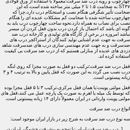
چهارچوب و رویه درب ضد سرقت:معمولاً با استفاده از ورق فولادی
ST۳۷ به ضخامت ۱.۵ تا ۲ میلی متر ساخته شده است،که این
ضخامت تأثیر شگرفی هنگام نصب و استحکام درب دارد،چرا که
چهارچوب ساخته شده با ضخامت کم مشکلات عدیده ای را هنگام
نصب برای نصاب به همراه دارد.نحوه ساخت چهارچوب درب باید به
گونه ای باشد که احتمال باز کردن درب بدون قفل کردن آن میسر
نباشد امروزه در برخی از کارگاه های تولیدی و کارخانه درب ضد
سرقت به جهت عدم آشنایی تولید کنندگان از استراکچر درب های
ضدسرقت و به جهت عدم مهندسی سازی درب های ضدسرقت شاهد
دزدی های عدیده از منازلی هستیم که از درب ضد سرقت بی کیفیت
استفاده کرده اند.
قفل درب ضد سرقت:ترکیب دو قفل به صورت مجزا که روی لنگه
درب نصب می گردد به این صورت که قفل پایین و بالا به ترتیب ۴ و ۳
زبانه پیستونی است.
قفل مولتی پوینت:یا همان قفل مرکزی،ترکیب ۳ تا ۵ قفل مجزا بوده
که توسط یک میله یا اهرم به صورت یک پارچه عمل می کنند،قفل های
مولتی پوینت وارداتی در ایران معمولاً دارای ۱۴ زبانه پیستونی است.
انواع درب ضد سرقت
سه نوع درب ضد سرقت به شرح زیر در بازار ایران موجود است:
درب ضد سرقت ایرانی:با توجه به پیشرفت چشمگیر ایران در