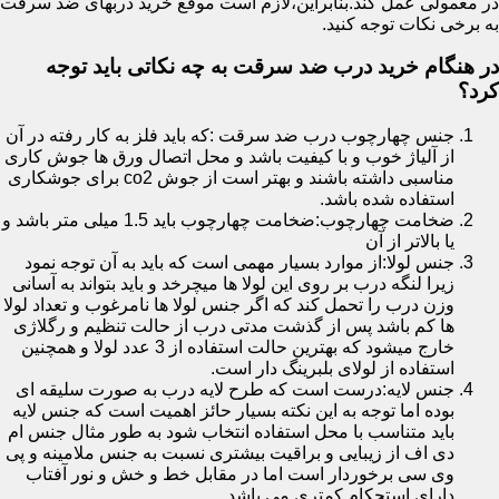
در معمولی عمل کند.بنابراین،لازم است موقع خرید دربهای ضد سرقت
به برخی نکات توجه کنید.
در هنگام خرید درب ضد سرقت به چه نکاتی باید توجه
کرد؟
جنس چهارچوب درب ضد سرقت :که باید فلز به کار رفته در آن
از آلیاژ خوب و با کیفیت باشد و محل اتصال ورق ها جوش کاری
مناسبی داشته باشند و بهتر است از جوش co2 برای جوشکاری
استفاده شده باشد.
ضخامت چهارچوب:ضخامت چهارچوب باید 1.5 میلی متر باشد و
یا بالاتر از آن
جنس لولا:از موارد بسیار مهمی است که باید به آن توجه نمود
زیرا لنگه درب بر روی این لولا ها میچرخد و باید بتواند به آسانی
وزن درب را تحمل کند که اگر جنس لولا ها نامرغوب و تعداد لولا
ها کم باشد پس از گذشت مدتی درب از حالت تنظیم و رگلاژی
خارج میشود که بهترین حالت استفاده از 3 عدد لولا و همچنین
استفاده از لولای بلبرینگ دار است.
جنس لایه:درست است که طرح لایه درب به صورت سلیقه ای
بوده اما توجه به این نکته بسیار حائز اهمیت است که جنس لایه
باید متناسب با محل استفاده انتخاب شود به طور مثال جنس ام
دی اف از زیبایی و براقیت بیشتری نسبت به جنس ملامینه و پی
وی سی برخوردار است اما در مقابل خط و خش و نور آفتاب
دارای استحکام کمتری می باشد.