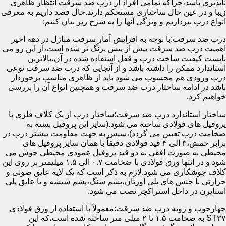
ناپذیری باشد،چراکه تمامی افراد از درب ضد سرقت انتظار ظاهری
زیبا و در عین حال ساختاری مستحکم دارند.حال قصد داریم به معرفی
انواع درب بپردازیم و ویژگی آنها را به شرح زیر بیان کنیم:
درب ضد سرقت:با توجه به افزایش آمار سرقت منازل در دهه اخیر
اهمیت درب ضد سرقت بیش از پیش پرنگ تر شده است،از این رو می
بایست کیفیت ساخت درب و قفل استفاده شده در آن،بالاترین
استاندارد ممکن را داشته باشد و از آنجایی که درب ضد سرقت نوعی
درب ورودی هم محسوب می شود باید از ظاهری مناسب برخوردار
باشد در ادامه ساختار درب ضد سرقت و همچنین انواع آن را بررسی
خواهیم کرد.
ساختار استاندارد درب ضد سرقت:ساختار درب از یک کلاف فلزی با
پروفیل های فولادی ساخته می شود.(سایز این پروفیل بسته به
ضخامت درب تعیین می گردد)،سپس به جهت مقاومت بیشتر درب در
برابر خمش،۳ الی ۴ قید فولادی دقیقاً با همان سایز پروفیل های
محیطی به صورت افقی به دو قید پروفیل عمودی محیطی جوش می
شود و در انتها ورق فولادی با ضخامت ۰.۷ الی ۱.۵ میلیمتر بر روی این
کلاف جوشکاری می شود.لازم به ذکر است که یک لایه عایق صوتی و
حرارتی با جنس های پلی اورتان،پشم سنگ،پشم شیشه و یا عایق پلی
استایرن در داخل استراکچر نصب می شود.
چهارچوب و رویه درب ضد سرقت:معمولاً با استفاده از ورق فولادی
ST۳۷ به ضخامت ۱.۵ تا ۲ میلی متر ساخته شده است،که این