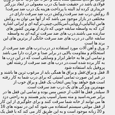
فولادی باشد در حقیقت شما یک درب معمولی در ابعاد بزرگتر
خریداری کرده اید البته با پرداخت هزینه یک درب ضد سرقت!
روکش درب ضد سرقت:روکش درب ضد سرقت دارای در
مختلفی در بازار موجود می باشد که از آنها می توان به روکش
هاس ایتالیایی،اروپایی،آمریکایی،چینی،ترکیه ای و ایرانی اشاره
کرد که به واسطه سابقه خوبی که دارند از بهترین کشور های
سازنده می باشند.درب های ضد سرقت ترکیه ای به واسطه
سابقه عالی در درب های ضد سرقت خانگی از برترین های این
برند ها است
ورق و آهن آلات مورد استفاده در درب:درب های ضد سرقت از
استحکام و مقاومت بالایی در برابر صدا و حرارت دارا می باشد
و تمامی این ها به خاطر ابزار و وسایلی است که در این درب ها
به کار برده شده است.در درب های ضد سرقت از رشته آهن
پروفیل باید استفاده شود
قفل و یراق:قفل و یراق ها همگی باید از مرغوب ترین ها باشند و
در غیر این صورت تمامی امنیتی که برای درب شما به کار رفته
است هیچ خواهد بود! پس انتخاب یک قفل و یراق خوب از
مهمترین ویژگی های یک درب ضد سرقت است.
سیلندر قفل ها اغلب از جنس مس بوده و تمامی این قفل ها در
برابر ضربه،اسید و مته بسیار آسیب پذیر هستند و به راحتی دزد
ها می توانند از خانه شما سرقت کنند و برای جلوگیری از این کار
از قفل مولتی سیستم استفاده می شود که این در نمونه های 16
و 20 زبانه موجود است و به این طریق کار می کند که با قفل یک