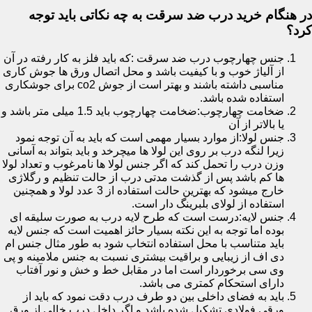
در هنگام خرید درب ضد سرقت به چه نکاتی باید توجه
کرد؟
جنس چهارچوب درب ضد سرقت :که باید فلز به کار رفته در آن
از آلیاژ خوب و با کیفیت باشد و محل اتصال ورق ها جوش کاری
مناسبی داشته باشند و بهتر است از جوش co2 برای جوشکاری
استفاده شده باشد.
ضخامت چهارچوب:ضخامت چهارچوب باید 1.5 میلی متر باشد و
یا بالاتر از آن
جنس لولا:از موارد بسیار مهمی است که باید به آن توجه نمود
زیرا لنگه درب بر روی این لولا ها میچرخد و باید بتواند به آسانی
وزن درب را تحمل کند که اگر جنس لولا ها نامرغوب و تعداد لولا
ها کم باشد پس از گذشت مدتی درب از حالت تنظیم و رگلاژی
خارج میشود که بهترین حالت استفاده از 3 عدد لولا و همچنین
استفاده از لولای بلبرینگ دار است.
جنس لایه:درست است که طرح لایه درب به صورت سلیقه ای
بوده اما توجه به این نکته بسیار حائز اهمیت است که جنس لایه
باید متناسب با محل استفاده انتخاب شود به طور مثال جنس ام
دی اف از زیبایی و براقیت بیشتری نسبت به جنس ملامینه و پی
وی سی برخوردار است اما در مقابل خط و خش و نور آفتاب
دارای استحکام کمتری می باشد.
باید به فضای داخلی بین دو طرف درب دقت نمود که باید از
ورقی فولادی تشکیل شده باشد و اگر داخل درب خالی از ورق