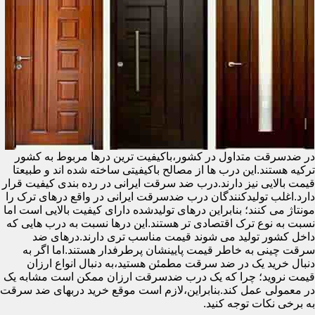
در ضدسرقت متداول در کشور،باکیفیت ترین درها مربوط به کشور
ترکیه هستند.این درب ها از مصالح باکیفیتی ساخته شده اند و طبیعتا
قیمت بالایی نیز دارند.درب ضد سرقت ایرانی در رده بندی کیفیت قرار
دارد.اغلب تولیدکنندگان درب ضدسرقت ایرانی در واقع درهای ترک را
مونتاژ می کنند؛ بنابراین درهای تولیدشده دارای کیفیت بالایی است اما
نسبت به نوع ترک اقتصادی تر هستند.این درها نسبت به درب هایی که
داخل کشور تولید می شوند قیمت مناسب تری دارند.درهای ضد
سرقت چینی به خاطر قیمت پایینشان پرطرفدار هستند.اما اگر به
دنبال خرید یک در ضد سرقت مطمئن هستید،به دنبال انواع ارزان
قیمت نروید؛ چرا که یک درب ضدسرقت ارزان ممکن است مشابه یک
در معمولی عمل کند.بنابراین،لازم است موقع خرید دربهای ضد سرقت
به برخی نکات توجه کنید.