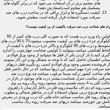
های ضخیم تری در آن استفاده می شود که در برابر گلوله های
مسلسل هم مقاوم است)سفارش دهید!
کیفیت دستگیره ها و ابزار یراقی که در ساخت درب های ضد
سرقت مورد استفاده قرار گرفته است مطمئن شوید.
راه های شناخت درب ضد سرقت باکیفیت از بی کیفیت چیست؟
اولین راه وزن درب هست که به صورت کلی درب های کمتر از 60
کیلوگرم جزء درب های بی کیفیت محسوب میشود،70 تا 90 درب های
متوسط و درب های 90 کیلوگرم و بالاتر جزء درب های با کیفیت از
لحاظ آهنکشی میباشد.میتوانید با کولیس ضخامت چهارچوب را اندازه
گیری کنید.با باز کردن یکی از قفل ها میتوانید از وجود ورق فولادی
میانی اطمینان حاصل کنید که با توجه به مشکل بودن این کار میتونید
از فروشنده تضمین وجود ورق فولادی ایمنی رو بگیرید.قفل دربهای
ضد سرقت جزء مهم امنیتی این دربها میباشد که در حال حاضر قفل
های ساخت کشور ترکیه نسبتا مرغوب میباشد.چه نوع درب ضد
سرقتی مناسب منزل شماست.بیشتر درب های موجود در بازار در
حالت کلی به 4 دسته تقسیم بندی میشود.رویه رنگ،رویه پی وی
سی،رویه ام دی اف ملامینه،رویه فلز،در داخل آپارتمان با راهروی
پوشیده هرنوع دربی میتوان استفاده کرد.در مناطق شمالی و مطوب
دربهای رویه فلز مناسب میباشد.خانه هایی که درب ورودی در معرض
تابش نور خورشید میباشد دربهای ضد سرقت رویه رنگ مناسب
میباشد.