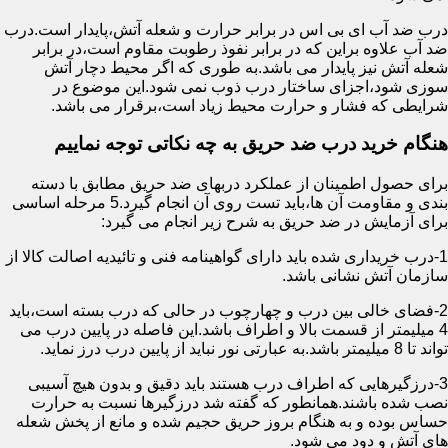
درب ضد آب ای بی اس در برابر حرارت و شعله آتش،پایدار است.درب
ضد آب علاوه براین که در برابر نفوذ رطوبت مقاوم است،در برابر
شعله آتش نیز پایدار می باشد.به طوری که اگر محیط دچار آتش
سوزی شود،اجزای ساختار درب ذوب نمی شود.این موضوع در
شرایطی که فشار و حرارت محیط زیاد است،برقرار می باشد.
هنگام خرید درب ضد حریق به چه نکاتی توجه نماییم
برای حصول اطمینان از عملکرد دربهای ضد حریق مطابق با دسته
بندی و مقاومت آن ها،باید تست روی آن انجام گیرد.5 مرحله اساسی
برای آزمایش در ضد حریق به شرح زیر انجام می گیرد:
1-درب خریداری شده باید دارای گواهینامه فنی و تائیدیه اصالت کالا از
سازمان آتش نشانی باشد.
2-فضای خالی بین درب و چهارچوب در حالی که درب بسته است،باید
4 میلیمتر از قسمت بالا و اطراف باشد.این فاصله در پایین درب می
تواند تا 8 میلیمتر باشد.به عبارتی نور نباید از پایین درب درز نماید.
3-درزگیرهایی که اطراف درب هستند باید دقیق و بدون هیچ آسیبی
نصب شده باشند.همانطور که گفته شد درزگیرها نسبت به حرارت
حساس بوده و به هنگام بروز حریق حجیم شده و مانع از پخش شعله
های آتش و دود می شود.