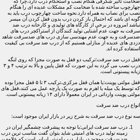
ضخامت تأثیر شگرفی هنگام نصب و استحکام درب دارد،چرا که
چهارچوب ساخته شده با ضخامت کم مشکلات عدیده ای را هنگام
نصب برای نصاب به همراه دارد.نحوه ساخت چهارچوب درب باید به
گونه ای باشد که احتمال باز کردن درب بدون قفل کردن آن میسر
نباشد امروزه در برخی از کارگاه های تولیدی و کارخانه درب ضد
سرقت به جهت عدم آشنایی تولید کنندگان از استراکچر درب های
ضدسرقت و به جهت عدم مهندسی سازی درب های ضدسرقت شاهد
دزدی های عدیده از منازلی هستیم که از درب ضد سرقت بی کیفیت
استفاده کرده اند.
قفل درب ضد سرقت:ترکیب دو قفل به صورت مجزا که روی لنگه
درب نصب می گردد به این صورت که قفل پایین و بالا به ترتیب ۴ و ۳
زبانه پیستونی است.
قفل مولتی پوینت:یا همان قفل مرکزی،ترکیب ۳ تا ۵ قفل مجزا بوده
که توسط یک میله یا اهرم به صورت یک پارچه عمل می کنند،قفل های
مولتی پوینت وارداتی در ایران معمولاً دارای ۱۴ زبانه پیستونی است.
انواع درب ضد سرقت
سه نوع درب ضد سرقت به شرح زیر در بازار ایران موجود است:
درب ضد سرقت ایرانی:با توجه به پیشرفت چشمگیر ایران در
زمینه تولید درب های امنیتی شاید بتوان گفت مناسب ترین درب
ضد سرقت موجود در بازار درب امنیتی ایرانی است که علاوه بر