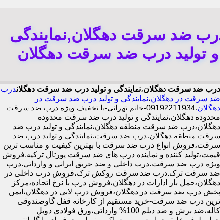
رب ضد سرقت دهگلان,نمایندگی
و تولید درب ضد سرقت دهگلان
درب ضد سرقت دهگلان
،
نمایندگی و تولید درب ضد سرقت دهگلان
درب
ضد سرقت در دهگلان
،
نمایندگی و تولید درب ضد سرقت در
دهگلان
،09192211934-خانم تهرانی-با تخفیف ویژه درب ضد سرقت
محدوده دهگلان،نمایندگی و تولید درب ضد سرقت محدوده
دهگلان،درب ضد سرقت منطقه دهگلان،نمایندگی و تولید درب ضد
سرقت منطقه دهگلان،درب ضد سرقت،نمایندگی و تولید درب ضد
سرقت،فروش انواع درب ضد سرقت با بهترین کیفیت و مناسب ترین
قیمت،تولید کننده و نماینده درب های ضد سرقت پورتال ترکیه.فروش
ویژه درب ضد سرقت،درب داخلی و ضد حریق ایرانی و وارداتی.درب
ضد سرقت ترک.درب ضد سرقت روکش ترک،فروش درب داخلی در
دهگلان،حمل بار ادارات در دهگلان،فروش درب با نرخ اتحاده،مرکز
پخش درب ضد سرقت در دهگلان،فروش درب لابی در دهگلان،ایمن
ترین درب ضد سرقت-خرید مستقیم از کارخانه قفل گاوصندوقی
کاله،ضد برش و ضد دیلم 100% وارداتی،ورق فولادی دوبل
چهارطرفه،عایق حرارت و صوت،اکیپ نصاب حرفه ای با گارانتی