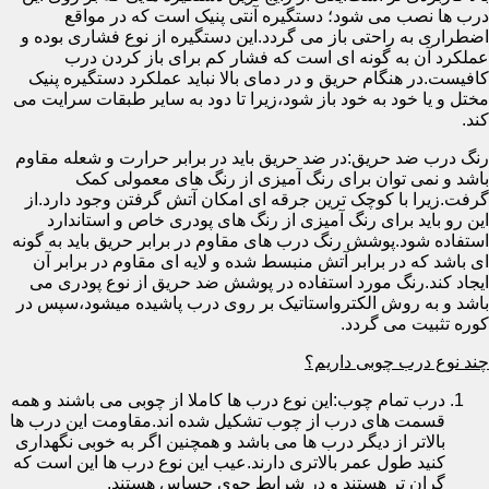
درب ها نصب می شود؛ دستگیره آنتی پنیک است که در مواقع
اضطراری به راحتی باز می گردد.این دستگیره از نوع فشاری بوده و
عملکرد آن به گونه ای است که فشار کم برای باز کردن درب
کافیست.در هنگام حریق و در دمای بالا نباید عملکرد دستگیره پنیک
مختل و یا خود به خود باز شود،زیرا تا دود به سایر طبقات سرایت می
کند.
رنگ درب ضد حریق:در ضد حریق باید در برابر حرارت و شعله مقاوم
باشد و نمی توان برای رنگ آمیزی از رنگ های معمولی کمک
گرفت.زیرا با کوچک ترین جرقه ای امکان آتش گرفتن وجود دارد.از
این رو باید برای رنگ آمیزی از رنگ های پودری خاص و استاندارد
استفاده شود.پوشش رنگ درب های مقاوم در برابر حریق باید به گونه
ای باشد که در برابر آتش منبسط شده و لایه ای مقاوم در برابر آن
ایجاد کند.رنگ مورد استفاده در پوشش ضد حریق از نوع پودری می
باشد و به روش الکترواستاتیک بر روی درب پاشیده میشود،سپس در
کوره تثبیت می گردد.
چند نوع درب چوبی داریم؟
درب تمام چوب:این نوع درب ها کاملا از چوبی می باشند و همه
قسمت های درب از چوب تشکیل شده اند.مقاومت این درب ها
بالاتر از دیگر درب ها می باشد و همچنین اگر به خوبی نگهداری
کنید طول عمر بالاتری دارند.عیب این نوع درب ها این است که
گران تر هستند و در شرایط جوی حساس هستند.