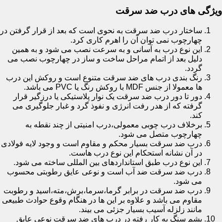
ویژگی های درب ضد سرقت
ساختار درب ضد سرقت به نحوی است که بعد از قرار گرفتن در
چهارچوب نمی توان آن را اهرم کاری کرد.
این نوع درب به آسانی و به سرعت نصب می شود و به همین
دلیل بعد از اتمام مراحل ساخت و ساز در چهارچوب نصب می
گردد.
رنگ بندی درب های ضد سرقت متنوع است و روکش این درب
ها معمولا از جنس MDF با روکش رنگ یا PVC می باشد.
دور تا دور درب ضد سرقت یک نوار پلاستیکی یا درزگیر قرار
گرفته که از هدر رفت انرژی و نفوذ گرد و غبار جلوگیری می
کند.
برخلاف درب چوبی معمولی،درب امنیتی از چند نقطه به
چهارچوب متصل می شود.
درب ضد سرقت بسیار محکم و مقاوم است و وجود لایه فولادی
در آن نشانه استحکام این نوع درب هاست.
این نوع درب طبق استانداردهای بین المللی ساخته می شود.
درب ضد سرقت ضد آب است و نوعی عایق رطوبتی محسوب
می شود.
درب ضد سرقت در برابر گرما،سرما،برش،مته،اسید و رطوبت
مقاوم می باشد و علاوه بر این ها در هنگام وقوع حوادث طبیعی
مانند زلزله آسیب بسیار جزئی می بیند.
پشم سنگ به کار رفته در درب های ضد سرقت نوعی عایق