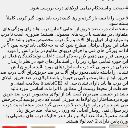
4-صحت و استحکام تمامی لولاهای درب بررسی شود.
5-درب را تا نیمه باز کرده و رها کنید،درب باید بدون گیر کردن کاملاً
بسته شود.
مشخصات درب ضد حریق:از آنجایی که این درب ها دارای ویژگی های
متفاوتی در مقایسه با درب های معمولی هستند؛ ضروری است تا درب
به مواردی از قبیل یراق آلات و رنگ درب مخصوص مجهز باشد.حال
شاید این سوال برایتان مطرح شود که به چه نکاتی باید توجه نمود ؟ در
ادامه ویژگی های فنی و اجزای دربهای مقاوم در برابر آتش را مورد
بررسی قرار می دهیم.لازم به ذکر است ؛ اغلب تولیدکنندگان فعال در
این حوزه تمامی موارد زیر را در استانداردهای خود در نظر دارند.از
طرفی در صورتی که درب استانداردهای مورد تائید سازمان آتش
نشانی را داشته باشد،مجوز یراق آلات در ضد حریق:یراق آلات درب ضد
حریق باید از مقاومت بالایی برخوردار باشند:لولای در ضد حریق :لولای
این درب ها باید دارای نشان سی ای (CE)باشد تا سلامت،ایمنی و
حفاظت از محیط زیست آن مطابق با الزامات اساسی مورد تائید
باشد.در حقیقت می توان گفت باید از لولای مخصوص درب ضد حریق
بهره برد.ساختار این لولاها به صورتی است که دچار پوسیدگی،چرخش
نمی شوند و در برابر حرارت بالا ذوب نمی گردند،در نتیجه امنیت درب
زیر سوال نمی رود.از آنجایی که وزن درب های ضد حریق زیاد
است،معمولاً به 3 عدد لولا نیاز دارند.در حالیکه درب های معمولی با
وزن پایین دارای 2 عدد لولا هستند.