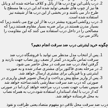
درب پانلی:این نوع درب ها از پانل و کلاف ساخته شده اند و پانل
ها نیز از چوب های طبیعی تولید شده اند.این درب ها مسطح یا
طرح دار می باشند و در بخشی از این درب ها از شیشه نیز
استفاده شده است.
درب روکشی:امروزه بیشتر درب ها از این نوع می باشند.زیرا که
بسیار مدرن هستند.در برابر ضربه بسیار مقاوم هستند.زیرا که
مصالحی را در داخل درب استفاده می کنند که این مقاومت را
بالاتر می برد.
چگونه خرید اینترنتی درب ضد سرقت انجام دهیم؟
پس از انتخاب مدل مدنظر می توانید با فروشگاه درب ضد
سرقت تماس بگیرید.در کمتر از نصف روز نصاب جهت بازدید و
گرفتن ابعاد درب ضد سرقت در محل حاضر می شود.
در مرحله بعدی فاکتور برای مشتری صادر شده و به صورت
اینترنتی و یا فیزیکی برای مشتری ارسال خواهد شد.
پس از واریز مبلغ پیش پرداخت و ارسال تصویر فیش واریزی در
صورتی که درب ضد سرقت سفارشی باشد،ساخته خواهد شد
سپس نصاب جهت نصب درب مراجعه خواهد کرد.اما در صورتی
که از درب با ابعاد استاندارد استفاده شود،درب به همراه نصاب
به محل فرستاده خواهد شد.
درب ضد سرقت محل تلاقی دو مفهوم متضاد،یعنی ظرافت و نفوذ