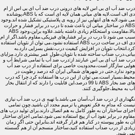
درب ضد آب ای بی اس لایه های درونی درب ضد آب ای بی اس از ام
دی اف است.لایه های میانی همان لایه ای است که با ABS،پوشانده
می شود.لایه های انتهایی نیز از رویه ی پلاستیکی تشکیل شده اند.وجود
ABS در ساختار میانی آن باعث شده تا درب در برابر فشار و حرارت
بالا،مقاومت و استحکام زیادی داشته باشد.علاوه براین،وجود ABS
سبب می شود تا درب در برابر فشارهای فیزیکی،مقاوم باشد.اگر از ام
دی اف در ساخت درب ABS استفاده نشود،می توان از نئوپان استفاده
کرد.انتخاب نئوپان در افزایش کیفیت درب،نقش بسزایی دارد.به
بیانی،درب ضدآب ساخته شده با نئوپان،طول عمر بیشتری دارد.مزایای
درب ضد آب ای بی اس عبارتند از:درب ضد آب با تمامی شرایط آب و
هوایی سازگار است،محدودیت خاصی برای استفاده از درب ضد آب
وجود ندارد.حتی در شهرهای شمالی ایران که درصد رطوبت در
محیط،بسیار است،می توان از این درب ها استفاده کرد.چرا که درب
های ضد بخار ABS تا 99 درصد،این قابلیت را دارند که از انتقال بخار
آب به محیط،جلوگیری کنند.
نگهداری از درب ضد آب،آسان می باشد.با تهیه ی درب ضد آب نیازی
نیست که مدام به فکر تعویض یا ترمیم مجدد آن باشید.چون تمامی
اجزای ساختار آن به طور کامل به هم اتصال دارند.برای تولید درب های
مقاوم در برابر نفوذ آب از پیچ استفاده نمی شود.تمامی اجزای ساختار
آن به طور پیوسته در کنار هم قرار گرفته اند.بنابراین حتی اگر زمان
زیادی از درب ضدآب استفاده کنید،ساختار منسجم آن از هم گسسته
نمی شود.