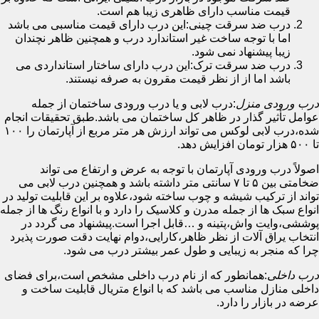
قیمت مناسب دارای ظاهری زیبا هم است.
درب ضد سرقت چینی:این درب دارای قیمت مناسبی می باشد
اما با توجه ساخت غیر استاندارد درب و همچنین ظاهر نچندان
زیبا پیشنهاد نمی شود.
درب ضد سرقت ترک:این درب دارای ساختار استانداردی می
باشد اما از از نظر قیمت مقرون به صرفه نیستند.
درب ورودی منزل
:درب لابی و یا درب ورودی ساختمان از جمله
عوامل تأثیر گذار در ظاهر کل ساختمان می باشد.طبق تحقیقات انجام
شده،درب لابی لوکس می تواند ارزش هر متر مربع از آپارتمان را ۱۰۰
تا ۵۰۰ هزار تومان افزایش دهد.
اصولاً درب ورودی آپارتمان با توجه به عرض و ارتفاع می تواند
ضخامتی بین ۵ تا ۷ سانتی متر داشته باشد و همچنین درب لابی می
تواند از ترکیب شیشه و چوب ساخته شود،علاوه بر این قابلیت تولید در
انواع سبک ها از جمله مدرن و کلاسیک را دارد و با انواع رنگ ها از جمله
پوششی،وایت واش،پتینه و …قابل اجرا است.پیشنهاد می گردد در
انتخاب یراق آلات از نظر ظاهر،کارایی،دوام نهایت دقت صورت پذیرد
چرا که منجر به زیبایی و طول عمر بیشتر درب می شود.
درب داخلی
:همانطور که از نام درب داخلی مشخص است،برای فضای
داخلی منازل مناسب می باشد که با انواع متریال قابلیت ساخت و
عرضه در بازار را دارد.