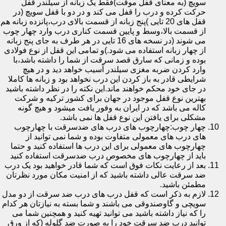
سویچ (به معنای قفل موقت)فقط یک زبانه از سیلندر قفل
حرکت کرده و درب را قفل می کند و در دو با قفل سویچ (در
قفل های 20 تایی )پنج زبانه از قسمت بالای درب،پانزده زبانه هم
از قسمت بالا،وسط و پایین قسمت کناری درب وارد چهار چوب
می شوند (در نسخه های 16 تایی در هر طرف به جای پنج زبانه
از چهار زبانه استفاده می شود.)و تمامی این قفل از نوع فولادی
بوده و زمانی که سارق قصد سرقت از شما را داشته باشد،با
وارد کردن ضربه مغزی سیلندر آسیب خواهد دید و در هیچ
شرایطی قادر به باز کردن این درب نخواهد بود و زبانه ها کاملا
در جای خود محکم خواهند ماند.این نکته را در نظر داشته باشید
بهترین نوع قفل موجود در جهان برای کشور ترکیه و شرکت
کاله می باشد که در ایران به وفور یافت میشود و هیچ گونه
مشکلی برای یافتن این نوع قفل ها نمی باشد.
چهار چوب:چهارچوب های درب های ضدسرقت با چهارچوب
های درب های معمولی متفاوت بوده و شما نمی توانید از
چهارچوب های معمولی برای این درب ها استفاده کنید و حتما
باید از چهارچوب های مخصوص درب ضدسرقت استفاده کنید
بعد از رعایت نکات فوق است که شما قادر خواهید بود یک درب
ضد سرقت عالی داشته باشید که از امنیت مکان مورد نظرتان
مطمئن باشید.
لازم به ذکر است که قفل درب های درب ضد سرقت از دو مدل
سویچی و گاوصندوقی می باشند و شما بسته به نیازتان هر کدام
را که نیاز داشته باشید می توانید تهیه کنید و همچنین شما می
توانید درب ضد سرقت خود را به صورت ضد گلوله (که از ورق