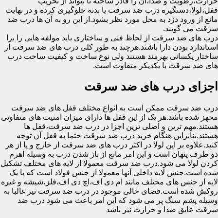
حرارت،رطوبت و صدا،آن را قادر ساخته تا بتواند از تخریب
قفل،لولا،دستگیره درب ضد سرقت یا بدنه جلوگیری کرده و در نهایت
مانع از ورود دزد به محل مورد نظر بشود.از این رو به آن ها درب ضد
سرقت می گویند.
درب های ضد سرقت از لحاظ فنی و ساختاری باید مولفه هایی را برا
استاندارد بودن دارا باشند.هرچند به طور کلی درب های ضد سرقت از
ساختار یکسانی بهرمند هستند ولی نوع ساخت و کیفیت ساخت درب
های ضد سرقت با یکدیکر متفاوت است.
اجزای درب های ضد سرقت
درب ضد سرقت ممکن است به انواع مختلف قفل های ضد سرقت
مجهز شده باشد.هر یک از این قفل ها دارای میزان امنیت های متفاوتی
هستند.مهم ترین و اصلی ترین اجزا در درب ضد سرقت،قفل ها
هستند.بنابراین هنگام خرید درب ضد سرقت حتما به قفل آن توجه
کنید.علاوه بر این لولا در اکثر درب های ضد سرقت از خارج و یا از هر
دو طرف پنهان است و این امر مانع از باز شدن درب به وسیله اهرم
کردن لولا می شود.درب ضد سرقت معمولا از لایه های مختلف تشکیل
شده است.جنس لایه داخلی آنها معمولا از جنس فولاد است که با یک
لایه از جنس های مختلف مانند ام دی اف،اچ دی اف،فلز،شیشه و غیره
روکش شده است.فضای خالی موجود در درب ضد سرقت نیز غالبا به
وسیله پشم سنگ پر می شود که این امر باعث می شود درب ضد
سرقت عایق صدا و حرارت نیز باشد