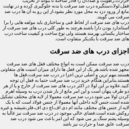
حرارت،رطوبت و صدا،آن را قادر ساخته تا بتواند از تخریب
قفل،لولا،دستگیره درب ضد سرقت یا بدنه جلوگیری کرده و در نهایت
مانع از ورود دزد به محل مورد نظر بشود.از این رو به آن ها درب ضد
سرقت می گویند.
درب های ضد سرقت از لحاظ فنی و ساختاری باید مولفه هایی را برا
استاندارد بودن دارا باشند.هرچند به طور کلی درب های ضد سرقت از
ساختار یکسانی بهرمند هستند ولی نوع ساخت و کیفیت ساخت درب
های ضد سرقت با یکدیکر متفاوت است.
اجزای درب های ضد سرقت
درب ضد سرقت ممکن است به انواع مختلف قفل های ضد سرقت
مجهز شده باشد.هر یک از این قفل ها دارای میزان امنیت های متفاوتی
هستند.مهم ترین و اصلی ترین اجزا در درب ضد سرقت،قفل ها
هستند.بنابراین هنگام خرید درب ضد سرقت حتما به قفل آن توجه
کنید.علاوه بر این لولا در اکثر درب های ضد سرقت از خارج و یا از هر
دو طرف پنهان است و این امر مانع از باز شدن درب به وسیله اهرم
کردن لولا می شود.درب ضد سرقت معمولا از لایه های مختلف تشکیل
شده است.جنس لایه داخلی آنها معمولا از جنس فولاد است که با یک
لایه از جنس های مختلف مانند ام دی اف،اچ دی اف،فلز،شیشه و غیره
روکش شده است.فضای خالی موجود در درب ضد سرقت نیز غالبا به
وسیله پشم سنگ پر می شود که این امر باعث می شود درب ضد
سرقت عایق صدا و حرارت نیز باشد