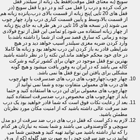
سویچ (به معنای قفل موقت)فقط یک زبانه از سیلندر قفل
حرکت کرده و درب را قفل می کند و در دو با قفل سویچ (در
قفل های 20 تایی )پنج زبانه از قسمت بالای درب،پانزده زبانه هم
از قسمت بالا،وسط و پایین قسمت کناری درب وارد چهار چوب
می شوند (در نسخه های 16 تایی در هر طرف به جای پنج زبانه
از چهار زبانه استفاده می شود.)و تمامی این قفل از نوع فولادی
بوده و زمانی که سارق قصد سرقت از شما را داشته باشد،با
وارد کردن ضربه مغزی سیلندر آسیب خواهد دید و در هیچ
شرایطی قادر به باز کردن این درب نخواهد بود و زبانه ها کاملا
در جای خود محکم خواهند ماند.این نکته را در نظر داشته باشید
بهترین نوع قفل موجود در جهان برای کشور ترکیه و شرکت
کاله می باشد که در ایران به وفور یافت میشود و هیچ گونه
مشکلی برای یافتن این نوع قفل ها نمی باشد.
چهار چوب:چهارچوب های درب های ضدسرقت با چهارچوب
های درب های معمولی متفاوت بوده و شما نمی توانید از
چهارچوب های معمولی برای این درب ها استفاده کنید و حتما
باید از چهارچوب های مخصوص درب ضدسرقت استفاده کنید
بعد از رعایت نکات فوق است که شما قادر خواهید بود یک درب
ضد سرقت عالی داشته باشید که از امنیت مکان مورد نظرتان
مطمئن باشید.
لازم به ذکر است که قفل درب های درب ضد سرقت از دو مدل
سویچی و گاوصندوقی می باشند و شما بسته به نیازتان هر کدام
را که نیاز داشته باشید می توانید تهیه کنید و همچنین شما می
توانید درب ضد سرقت خود را به صورت ضد گلوله (که از ورق