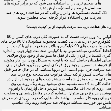
های ضخیم تری در آن استفاده می شود که در برابر گلوله های
مسلسل هم مقاوم است)سفارش دهید!
کیفیت دستگیره ها و ابزار یراقی که در ساخت درب های ضد
سرقت مورد استفاده قرار گرفته است مطمئن شوید.
راه های شناخت درب ضد سرقت باکیفیت از بی کیفیت چیست؟
اولین راه وزن درب هست که به صورت کلی درب های کمتر از 60
کیلوگرم جزء درب های بی کیفیت محسوب میشود،70 تا 90 درب های
متوسط و درب های 90 کیلوگرم و بالاتر جزء درب های با کیفیت از
لحاظ آهنکشی میباشد.میتوانید با کولیس ضخامت چهارچوب را اندازه
گیری کنید.با باز کردن یکی از قفل ها میتوانید از وجود ورق فولادی
میانی اطمینان حاصل کنید که با توجه به مشکل بودن این کار میتونید
از فروشنده تضمین وجود ورق فولادی ایمنی رو بگیرید.قفل دربهای
ضد سرقت جزء مهم امنیتی این دربها میباشد که در حال حاضر قفل
های ساخت کشور ترکیه نسبتا مرغوب میباشد.چه نوع درب ضد
سرقتی مناسب منزل شماست.بیشتر درب های موجود در بازار در
حالت کلی به 4 دسته تقسیم بندی میشود.رویه رنگ،رویه پی وی
سی،رویه ام دی اف ملامینه،رویه فلز،در داخل آپارتمان با راهروی
پوشیده هرنوع دربی میتوان استفاده کرد.در مناطق شمالی و مطوب
دربهای رویه فلز مناسب میباشد.خانه هایی که درب ورودی در معرض
تابش نور خورشید میباشد دربهای ضد سرقت رویه رنگ مناسب
میباشد.