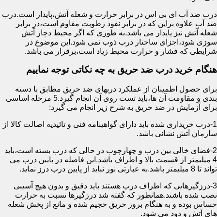
درب ضد آب ای بی اس در برابر حرارت و شعله آتش،پایدار است.درب
ضد آب علاوه براین که در برابر نفوذ رطوبت مقاوم است،در برابر
شعله آتش نیز پایدار می باشد.به طوری که اگر محیط دچار آتش
سوزی شود،اجزای ساختار درب ذوب نمی شود.این موضوع در
شرایطی که فشار و حرارت محیط زیاد است،برقرار می باشد.
هنگام خرید درب ضد حریق به چه نکاتی توجه نماییم
برای حصول اطمینان از عملکرد دربهای ضد حریق مطابق با دسته
بندی و مقاومت آن ها،باید تست روی آن انجام گیرد.5 مرحله اساسی
برای آزمایش در ضد حریق به شرح زیر انجام می گیرد:
1-درب خریداری شده باید دارای گواهینامه فنی و تائیدیه اصالت کالا از
سازمان آتش نشانی باشد.
2-فضای خالی بین درب و چهارچوب در حالی که درب بسته است،باید
4 میلیمتر از قسمت بالا و اطراف باشد.این فاصله در پایین درب می
تواند تا 8 میلیمتر باشد.به عبارتی نور نباید از پایین درب درز نماید.
3-درزگیرهایی که اطراف درب هستند باید دقیق و بدون هیچ آسیبی
نصب شده باشند.همانطور که گفته شد درزگیرها نسبت به حرارت
حساس بوده و به هنگام بروز حریق حجیم شده و مانع از پخش شعله
های آتش و دود می شود.