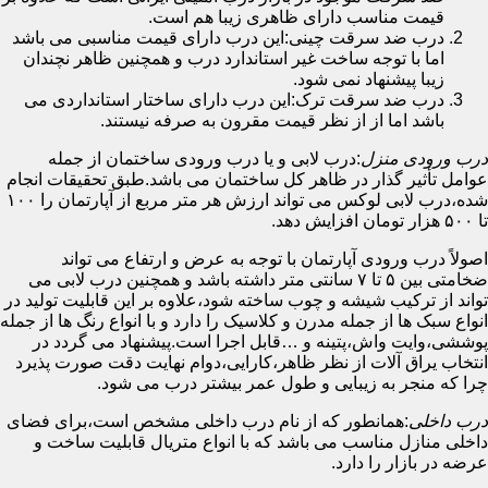
قیمت مناسب دارای ظاهری زیبا هم است.
درب ضد سرقت چینی:این درب دارای قیمت مناسبی می باشد
اما با توجه ساخت غیر استاندارد درب و همچنین ظاهر نچندان
زیبا پیشنهاد نمی شود.
درب ضد سرقت ترک:این درب دارای ساختار استانداردی می
باشد اما از از نظر قیمت مقرون به صرفه نیستند.
درب ورودی منزل
:درب لابی و یا درب ورودی ساختمان از جمله
عوامل تأثیر گذار در ظاهر کل ساختمان می باشد.طبق تحقیقات انجام
شده،درب لابی لوکس می تواند ارزش هر متر مربع از آپارتمان را ۱۰۰
تا ۵۰۰ هزار تومان افزایش دهد.
اصولاً درب ورودی آپارتمان با توجه به عرض و ارتفاع می تواند
ضخامتی بین ۵ تا ۷ سانتی متر داشته باشد و همچنین درب لابی می
تواند از ترکیب شیشه و چوب ساخته شود،علاوه بر این قابلیت تولید در
انواع سبک ها از جمله مدرن و کلاسیک را دارد و با انواع رنگ ها از جمله
پوششی،وایت واش،پتینه و …قابل اجرا است.پیشنهاد می گردد در
انتخاب یراق آلات از نظر ظاهر،کارایی،دوام نهایت دقت صورت پذیرد
چرا که منجر به زیبایی و طول عمر بیشتر درب می شود.
درب داخلی
:همانطور که از نام درب داخلی مشخص است،برای فضای
داخلی منازل مناسب می باشد که با انواع متریال قابلیت ساخت و
عرضه در بازار را دارد.