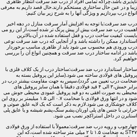
ناپذیری باشد،چراکه تمامی افراد از درب ضد سرقت انتظار ظاهری
زیبا و در عین حال ساختاری مستحکم دارند.حال قصد داریم به معرفی
انواع درب بپردازیم و ویژگی آنها را به شرح زیر بیان کنیم:
درب ضد سرقت:با توجه به افزایش آمار سرقت منازل در دهه اخیر
اهمیت درب ضد سرقت بیش از پیش پرنگ تر شده است،از این رو می
بایست کیفیت ساخت درب و قفل استفاده شده در آن،بالاترین
استاندارد ممکن را داشته باشد و از آنجایی که درب ضد سرقت نوعی
درب ورودی هم محسوب می شود باید از ظاهری مناسب برخوردار
باشد در ادامه ساختار درب ضد سرقت و همچنین انواع آن را بررسی
خواهیم کرد.
ساختار استاندارد درب ضد سرقت:ساختار درب از یک کلاف فلزی با
پروفیل های فولادی ساخته می شود.(سایز این پروفیل بسته به
ضخامت درب تعیین می گردد)،سپس به جهت مقاومت بیشتر درب در
برابر خمش،۳ الی ۴ قید فولادی دقیقاً با همان سایز پروفیل های
محیطی به صورت افقی به دو قید پروفیل عمودی محیطی جوش می
شود و در انتها ورق فولادی با ضخامت ۰.۷ الی ۱.۵ میلیمتر بر روی این
کلاف جوشکاری می شود.لازم به ذکر است که یک لایه عایق صوتی و
حرارتی با جنس های پلی اورتان،پشم سنگ،پشم شیشه و یا عایق پلی
استایرن در داخل استراکچر نصب می شود.
چهارچوب و رویه درب ضد سرقت:معمولاً با استفاده از ورق فولادی
ST۳۷ به ضخامت ۱.۵ تا ۲ میلی متر ساخته شده است،که این