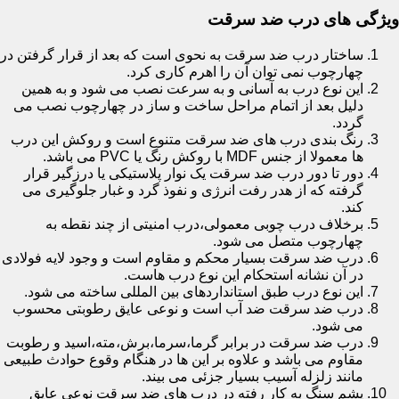
ویژگی های درب ضد سرقت
ساختار درب ضد سرقت به نحوی است که بعد از قرار گرفتن در
چهارچوب نمی توان آن را اهرم کاری کرد.
این نوع درب به آسانی و به سرعت نصب می شود و به همین
دلیل بعد از اتمام مراحل ساخت و ساز در چهارچوب نصب می
گردد.
رنگ بندی درب های ضد سرقت متنوع است و روکش این درب
ها معمولا از جنس MDF با روکش رنگ یا PVC می باشد.
دور تا دور درب ضد سرقت یک نوار پلاستیکی یا درزگیر قرار
گرفته که از هدر رفت انرژی و نفوذ گرد و غبار جلوگیری می
کند.
برخلاف درب چوبی معمولی،درب امنیتی از چند نقطه به
چهارچوب متصل می شود.
درب ضد سرقت بسیار محکم و مقاوم است و وجود لایه فولادی
در آن نشانه استحکام این نوع درب هاست.
این نوع درب طبق استانداردهای بین المللی ساخته می شود.
درب ضد سرقت ضد آب است و نوعی عایق رطوبتی محسوب
می شود.
درب ضد سرقت در برابر گرما،سرما،برش،مته،اسید و رطوبت
مقاوم می باشد و علاوه بر این ها در هنگام وقوع حوادث طبیعی
مانند زلزله آسیب بسیار جزئی می بیند.
پشم سنگ به کار رفته در درب های ضد سرقت نوعی عایق