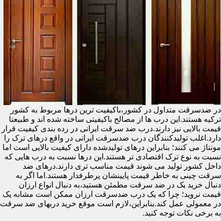
در ضدسرقت متداول در کشور،باکیفیت ترین درها مربوط به کشور
ترکیه هستند.این درب ها از مصالح باکیفیتی ساخته شده اند و طبیعتا
قیمت بالایی نیز دارند.درب ضد سرقت ایرانی در رده بندی کیفیت قرار
دارد.اغلب تولیدکنندگان درب ضدسرقت ایرانی در واقع درهای ترک را
مونتاژ می کنند؛ بنابراین درهای تولیدشده دارای کیفیت بالایی است اما
نسبت به نوع ترک اقتصادی تر هستند.این درها نسبت به درب هایی که
داخل کشور تولید می شوند قیمت مناسب تری دارند.درهای ضد
سرقت چینی به خاطر قیمت پایینشان پرطرفدار هستند.اما اگر به
دنبال خرید یک در ضد سرقت مطمئن هستید،به دنبال انواع ارزان
قیمت نروید؛ چرا که یک درب ضدسرقت ارزان ممکن است مشابه یک
در معمولی عمل کند.بنابراین،لازم است موقع خرید دربهای ضد سرقت
به برخی نکات توجه کنید.