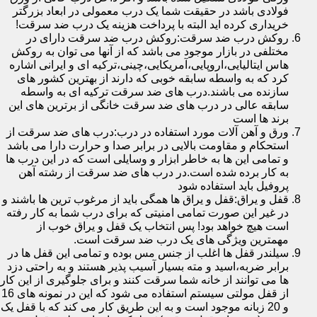
فولادی باشد در حقیقت شما یک درب معمولی در ابعاد بزرگتر
خریداری کرده اید البته با پرداخت هزینه یک درب ضد سرقت!
روکش درب ضد سرقت:روکش درب ضد سرقت دارای در
مختلفی در بازار موجود می باشد که از آنها می توان به روکش
هاس ایتالیایی،اروپایی،آمریکایی،چینی،ترکیه ای و ایرانی اشاره
کرد که به واسطه سابقه خوبی که دارند از بهترین کشور های
سازنده می باشند.درب های ضد سرقت ترکیه ای به واسطه
سابقه عالی در درب های ضد سرقت خانگی از برترین های این
برند ها است
ورق و آهن آلات مورد استفاده در درب:درب های ضد سرقت از
استحکام و مقاومت بالایی در برابر صدا و حرارت دارا می باشد
و تمامی این ها به خاطر ابزار و وسایلی است که در این درب ها
به کار برده شده است.در درب های ضد سرقت از رشته آهن
پروفیل باید استفاده شود
قفل و یراق:قفل و یراق ها همگی باید از مرغوب ترین ها باشند و
در غیر این صورت تمامی امنیتی که برای درب شما به کار رفته
است هیچ خواهد بود! پس انتخاب یک قفل و یراق خوب از
مهمترین ویژگی های یک درب ضد سرقت است.
سیلندر قفل ها اغلب از جنس مس بوده و تمامی این قفل ها در
برابر ضربه،اسید و مته بسیار آسیب پذیر هستند و به راحتی دزد
ها می توانند از خانه شما سرقت کنند و برای جلوگیری از این کار
از قفل مولتی سیستم استفاده می شود که این در نمونه های 16
و 20 زبانه موجود است و به این طریق کار می کند که با قفل یک