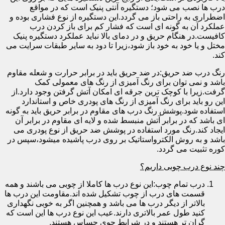
درب ها نصب می شود؛ دستگیره آنتی پنیک است که در مواقع
اضطراری به راحتی باز می گردد.این دستگیره از نوع فشاری بوده و
عملکرد آن به گونه ای است که فشار کم برای باز کردن درب
کافیست.در هنگام حریق و در دمای بالا نباید عملکرد دستگیره پنیک
مختل و یا خود به خود باز شود،زیرا تا دود به سایر طبقات سرایت می
کند.
رنگ درب ضد حریق:در ضد حریق باید در برابر حرارت و شعله مقاوم
باشد و نمی توان برای رنگ آمیزی از رنگ های معمولی کمک
گرفت.زیرا با کوچک ترین جرقه ای امکان آتش گرفتن وجود دارد.از
این رو باید برای رنگ آمیزی از رنگ های پودری خاص و استاندارد
استفاده شود.پوشش رنگ درب های مقاوم در برابر حریق باید به گونه
ای باشد که در برابر آتش منبسط شده و لایه ای مقاوم در برابر آن
ایجاد کند.رنگ مورد استفاده در پوشش ضد حریق از نوع پودری می
باشد و به روش الکترواستاتیک بر روی درب پاشیده میشود،سپس در
کوره تثبیت می گردد.
چند نوع درب چوبی داریم؟
درب تمام چوب:این نوع درب ها کاملا از چوبی می باشند و همه
قسمت های درب از چوب تشکیل شده اند.مقاومت این درب ها
بالاتر از دیگر درب ها می باشد و همچنین اگر به خوبی نگهداری
کنید طول عمر بالاتری دارند.عیب این نوع درب ها این است که
گران تر هستند و در شرایط جوی حساس هستند.