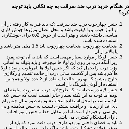
در هنگام خرید درب ضد سرقت به چه نکاتی باید توجه
کرد؟
جنس چهارچوب درب ضد سرقت :که باید فلز به کار رفته در آن
از آلیاژ خوب و با کیفیت باشد و محل اتصال ورق ها جوش کاری
مناسبی داشته باشند و بهتر است از جوش co2 برای جوشکاری
استفاده شده باشد.
ضخامت چهارچوب:ضخامت چهارچوب باید 1.5 میلی متر باشد و
یا بالاتر از آن
جنس لولا:از موارد بسیار مهمی است که باید به آن توجه نمود
زیرا لنگه درب بر روی این لولا ها میچرخد و باید بتواند به آسانی
وزن درب را تحمل کند که اگر جنس لولا ها نامرغوب و تعداد لولا
ها کم باشد پس از گذشت مدتی درب از حالت تنظیم و رگلاژی
خارج میشود که بهترین حالت استفاده از 3 عدد لولا و همچنین
استفاده از لولای بلبرینگ دار است.
جنس لایه:درست است که طرح لایه درب به صورت سلیقه ای
بوده اما توجه به این نکته بسیار حائز اهمیت است که جنس لایه
باید متناسب با محل استفاده انتخاب شود به طور مثال جنس ام
دی اف از زیبایی و براقیت بیشتری نسبت به جنس ملامینه و پی
وی سی برخوردار است اما در مقابل خط و خش و نور آفتاب
دارای استحکام کمتری می باشد.
باید به فضای داخلی بین دو طرف درب دقت نمود که باید از
ورقی فولادی تشکیل شده باشد و اگر داخل درب خالی از ورق