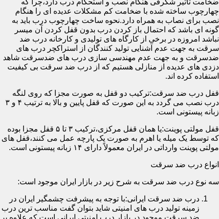
ضخامت تأثیر شگرفی هنگام نصب و استحکام درب دارد،چرا که
چهارچوب ساخته شده با ضخامت کم مشکلات عدیده ای را هنگام
نصب برای نصاب به همراه دارد.نحوه ساخت چهارچوب درب باید به
گونه ای باشد که احتمال باز کردن درب بدون قفل کردن آن میسر
نباشد امروزه در برخی از کارگاه های تولیدی و کارخانه درب ضد
سرقت به جهت عدم آشنایی تولید کنندگان از استراکچر درب های
ضدسرقت و به جهت عدم مهندسی سازی درب های ضدسرقت شاهد
دزدی های عدیده از منازلی هستیم که از درب ضد سرقت بی کیفیت
استفاده کرده اند.
قفل درب ضد سرقت:ترکیب دو قفل به صورت مجزا که روی لنگه
درب نصب می گردد به این صورت که قفل پایین و بالا به ترتیب ۴ و ۳
زبانه پیستونی است.
قفل مولتی پوینت:یا همان قفل مرکزی،ترکیب ۳ تا ۵ قفل مجزا بوده
که توسط یک میله یا اهرم به صورت یک پارچه عمل می کنند،قفل های
مولتی پوینت وارداتی در ایران معمولاً دارای ۱۴ زبانه پیستونی است.
انواع درب ضد سرقت
سه نوع درب ضد سرقت به شرح زیر در بازار ایران موجود است:
درب ضد سرقت ایرانی:با توجه به پیشرفت چشمگیر ایران در
زمینه تولید درب های امنیتی شاید بتوان گفت مناسب ترین درب
ضد سرقت موجود در بازار درب امنیتی ایرانی است که علاوه بر