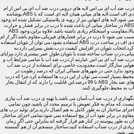
درب ضد آب ای بی اس لایه های درونی درب ضد آب ای بی اس از ام
دی اف است.لایه های میانی همان لایه ای است که با ABS،پوشانده
می شود.لایه های انتهایی نیز از رویه ی پلاستیکی تشکیل شده اند.وجود
ABS در ساختار میانی آن باعث شده تا درب در برابر فشار و حرارت
بالا،مقاومت و استحکام زیادی داشته باشد.علاوه براین،وجود ABS
سبب می شود تا درب در برابر فشارهای فیزیکی،مقاوم باشد.اگر از ام
دی اف در ساخت درب ABS استفاده نشود،می توان از نئوپان استفاده
کرد.انتخاب نئوپان در افزایش کیفیت درب،نقش بسزایی دارد.به
بیانی،درب ضدآب ساخته شده با نئوپان،طول عمر بیشتری دارد.مزایای
درب ضد آب ای بی اس عبارتند از:درب ضد آب با تمامی شرایط آب و
هوایی سازگار است،محدودیت خاصی برای استفاده از درب ضد آب
وجود ندارد.حتی در شهرهای شمالی ایران که درصد رطوبت در
محیط،بسیار است،می توان از این درب ها استفاده کرد.چرا که درب
های ضد بخار ABS تا 99 درصد،این قابلیت را دارند که از انتقال بخار
آب به محیط،جلوگیری کنند.
نگهداری از درب ضد آب،آسان می باشد.با تهیه ی درب ضد آب نیازی
نیست که مدام به فکر تعویض یا ترمیم مجدد آن باشید.چون تمامی
اجزای ساختار آن به طور کامل به هم اتصال دارند.برای تولید درب های
مقاوم در برابر نفوذ آب از پیچ استفاده نمی شود.تمامی اجزای ساختار
آن به طور پیوسته در کنار هم قرار گرفته اند.بنابراین حتی اگر زمان
زیادی از درب ضدآب استفاده کنید،ساختار منسجم آن از هم گسسته
نمی شود.