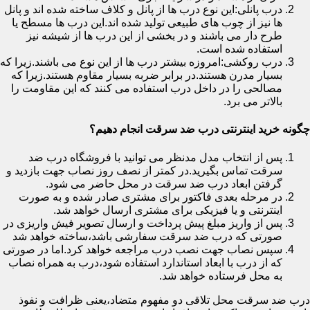
درب پانلی:این نوع درب ها از پانل و کلاف ساخته شده اند و پانل
ها نیز از چوب های طبیعی تولید شده اند.این درب ها مسطح یا
طرح دار می باشند و در بخشی از این درب ها از شیشه نیز
استفاده شده است.
درب روکشی:امروزه بیشتر درب ها از این نوع می باشند.زیرا که
بسیار مدرن هستند.در برابر ضربه بسیار مقاوم هستند.زیرا که
مصالحی را در داخل درب استفاده می کنند که این مقاومت را
بالاتر می برد.
چگونه خرید اینترنتی درب ضد سرقت انجام دهیم؟
پس از انتخاب مدل مدنظر می توانید با فروشگاه درب ضد
سرقت تماس بگیرید.در کمتر از نصف روز نصاب جهت بازدید و
گرفتن ابعاد درب ضد سرقت در محل حاضر می شود.
در مرحله بعدی فاکتور برای مشتری صادر شده و به صورت
اینترنتی و یا فیزیکی برای مشتری ارسال خواهد شد.
پس از واریز مبلغ پیش پرداخت و ارسال تصویر فیش واریزی در
صورتی که درب ضد سرقت سفارشی باشد،ساخته خواهد شد
سپس نصاب جهت نصب درب مراجعه خواهد کرد.اما در صورتی
که از درب با ابعاد استاندارد استفاده شود،درب به همراه نصاب
به محل فرستاده خواهد شد.
درب ضد سرقت محل تلاقی دو مفهوم متضاد،یعنی ظرافت و نفوذ