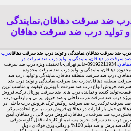
رب ضد سرقت دهاقان,نمایندگی
و تولید درب ضد سرقت دهاقان
درب ضد سرقت دهاقان
،
نمایندگی و تولید درب ضد سرقت دهاقان
درب
ضد سرقت در دهاقان
،
نمایندگی و تولید درب ضد سرقت در
دهاقان
،09192211934-خانم تهرانی-با تخفیف ویژه درب ضد سرقت
محدوده دهاقان،نمایندگی و تولید درب ضد سرقت محدوده
دهاقان،درب ضد سرقت منطقه دهاقان،نمایندگی و تولید درب ضد
سرقت منطقه دهاقان،درب ضد سرقت،نمایندگی و تولید درب ضد
سرقت،فروش انواع درب ضد سرقت با بهترین کیفیت و مناسب ترین
قیمت،تولید کننده و نماینده درب های ضد سرقت پورتال ترکیه.فروش
ویژه درب ضد سرقت،درب داخلی و ضد حریق ایرانی و وارداتی.درب
ضد سرقت ترک.درب ضد سرقت روکش ترک،فروش درب داخلی در
دهاقان،حمل بار ادارات در دهاقان،فروش درب با نرخ اتحاده،مرکز
پخش درب ضد سرقت در دهاقان،فروش درب لابی در دهاقان،ایمن
ترین درب ضد سرقت-خرید مستقیم از کارخانه قفل گاوصندوقی
کاله،ضد برش و ضد دیلم 100% وارداتی،ورق فولادی دوبل
چهارطرفه،عایق حرارت و صوت،اکیپ نصاب حرفه ای با گارانتی