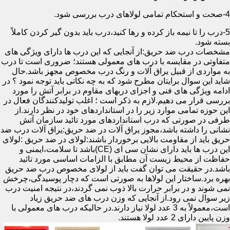
4-صحت و استحکام تمامی لولاهای درب بررسی شود.
5-درب را تا نیمه باز کرده و رها کنید،درب باید بدون گیر کردن کاملاً
بسته شود.
مشخصات درب ضد حریق:از آنجایی که این درب ها دارای ویژگی های
متفاوتی در مقایسه با درب های معمولی هستند؛ ضروری است تا درب
به مواردی از قبیل یراق آلات و رنگ درب مخصوص مجهز باشد.حال
شاید این سوال برایتان مطرح شود که به چه نکاتی باید توجه نمود ؟ در
ادامه ویژگی های فنی و اجزای دربهای مقاوم در برابر آتش را مورد
بررسی قرار می دهیم.لازم به ذکر است ؛ اغلب تولیدکنندگان فعال در
این حوزه تمامی موارد زیر را در استانداردهای خود در نظر دارند.از
طرفی در صورتی که درب استانداردهای مورد تائید سازمان آتش
نشانی را داشته باشد،مجوز یراق آلات در ضد حریق:یراق آلات درب ضد
حریق باید از مقاومت بالایی برخوردار باشند:لولای در ضد حریق :لولای
این درب ها باید دارای نشان سی ای (CE)باشد تا سلامت،ایمنی و
حفاظت از محیط زیست آن مطابق با الزامات اساسی مورد تائید
باشد.در حقیقت می توان گفت باید از لولای مخصوص درب ضد حریق
بهره برد.ساختار این لولاها به صورتی است که دچار پوسیدگی،چرخش
نمی شوند و در برابر حرارت بالا ذوب نمی گردند،در نتیجه امنیت درب
زیر سوال نمی رود.از آنجایی که وزن درب های ضد حریق زیاد
است،معمولاً به 3 عدد لولا نیاز دارند.در حالیکه درب های معمولی با
وزن پایین دارای 2 عدد لولا هستند.