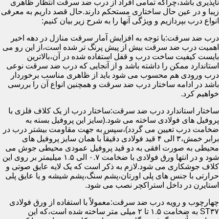
ناپذیری باشد،چراکه تمامی افراد از درب ضد سرقت انتظار ظاهری
زیبا و در عین حال ساختاری مستحکم دارند.حال قصد داریم به معرفی
انواع درب بپردازیم و ویژگی آنها را به شرح زیر بیان کنیم:
درب ضد سرقت:با توجه به افزایش آمار سرقت منازل در دهه اخیر
اهمیت درب ضد سرقت بیش از پیش پرنگ تر شده است،از این رو می
بایست کیفیت ساخت درب و قفل استفاده شده در آن،بالاترین
استاندارد ممکن را داشته باشد و از آنجایی که درب ضد سرقت نوعی
درب ورودی هم محسوب می شود باید از ظاهری مناسب برخوردار
باشد در ادامه ساختار درب ضد سرقت و همچنین انواع آن را بررسی
خواهیم کرد.
ساختار استاندارد درب ضد سرقت:ساختار درب از یک کلاف فلزی با
پروفیل های فولادی ساخته می شود.(سایز این پروفیل بسته به
ضخامت درب تعیین می گردد)،سپس به جهت مقاومت بیشتر درب در
برابر خمش،۳ الی ۴ قید فولادی دقیقاً با همان سایز پروفیل های
محیطی به صورت افقی به دو قید پروفیل عمودی محیطی جوش می
شود و در انتها ورق فولادی با ضخامت ۰.۷ الی ۱.۵ میلیمتر بر روی این
کلاف جوشکاری می شود.لازم به ذکر است که یک لایه عایق صوتی و
حرارتی با جنس های پلی اورتان،پشم سنگ،پشم شیشه و یا عایق پلی
استایرن در داخل استراکچر نصب می شود.
چهارچوب و رویه درب ضد سرقت:معمولاً با استفاده از ورق فولادی
ST۳۷ به ضخامت ۱.۵ تا ۲ میلی متر ساخته شده است،که این