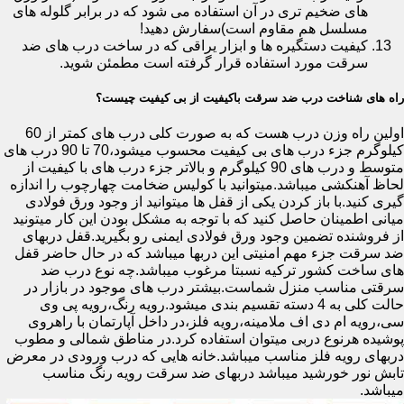
های ضخیم تری در آن استفاده می شود که در برابر گلوله های
مسلسل هم مقاوم است)سفارش دهید!
کیفیت دستگیره ها و ابزار یراقی که در ساخت درب های ضد
سرقت مورد استفاده قرار گرفته است مطمئن شوید.
راه های شناخت درب ضد سرقت باکیفیت از بی کیفیت چیست؟
اولین راه وزن درب هست که به صورت کلی درب های کمتر از 60
کیلوگرم جزء درب های بی کیفیت محسوب میشود،70 تا 90 درب های
متوسط و درب های 90 کیلوگرم و بالاتر جزء درب های با کیفیت از
لحاظ آهنکشی میباشد.میتوانید با کولیس ضخامت چهارچوب را اندازه
گیری کنید.با باز کردن یکی از قفل ها میتوانید از وجود ورق فولادی
میانی اطمینان حاصل کنید که با توجه به مشکل بودن این کار میتونید
از فروشنده تضمین وجود ورق فولادی ایمنی رو بگیرید.قفل دربهای
ضد سرقت جزء مهم امنیتی این دربها میباشد که در حال حاضر قفل
های ساخت کشور ترکیه نسبتا مرغوب میباشد.چه نوع درب ضد
سرقتی مناسب منزل شماست.بیشتر درب های موجود در بازار در
حالت کلی به 4 دسته تقسیم بندی میشود.رویه رنگ،رویه پی وی
سی،رویه ام دی اف ملامینه،رویه فلز،در داخل آپارتمان با راهروی
پوشیده هرنوع دربی میتوان استفاده کرد.در مناطق شمالی و مطوب
دربهای رویه فلز مناسب میباشد.خانه هایی که درب ورودی در معرض
تابش نور خورشید میباشد دربهای ضد سرقت رویه رنگ مناسب
میباشد.