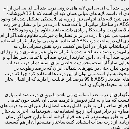
درب ضد آب ای بی اس لایه های درونی درب ضد آب ای بی اس از ام
دی اف است.لایه های میانی همان لایه ای است که با ABS،پوشانده
می شود.لایه های انتهایی نیز از رویه ی پلاستیکی تشکیل شده اند.وجود
ABS در ساختار میانی آن باعث شده تا درب در برابر فشار و حرارت
بالا،مقاومت و استحکام زیادی داشته باشد.علاوه براین،وجود ABS
سبب می شود تا درب در برابر فشارهای فیزیکی،مقاوم باشد.اگر از ام
دی اف در ساخت درب ABS استفاده نشود،می توان از نئوپان استفاده
کرد.انتخاب نئوپان در افزایش کیفیت درب،نقش بسزایی دارد.به
بیانی،درب ضدآب ساخته شده با نئوپان،طول عمر بیشتری دارد.مزایای
درب ضد آب ای بی اس عبارتند از:درب ضد آب با تمامی شرایط آب و
هوایی سازگار است،محدودیت خاصی برای استفاده از درب ضد آب
وجود ندارد.حتی در شهرهای شمالی ایران که درصد رطوبت در
محیط،بسیار است،می توان از این درب ها استفاده کرد.چرا که درب
های ضد بخار ABS تا 99 درصد،این قابلیت را دارند که از انتقال بخار
آب به محیط،جلوگیری کنند.
نگهداری از درب ضد آب،آسان می باشد.با تهیه ی درب ضد آب نیازی
نیست که مدام به فکر تعویض یا ترمیم مجدد آن باشید.چون تمامی
اجزای ساختار آن به طور کامل به هم اتصال دارند.برای تولید درب های
مقاوم در برابر نفوذ آب از پیچ استفاده نمی شود.تمامی اجزای ساختار
آن به طور پیوسته در کنار هم قرار گرفته اند.بنابراین حتی اگر زمان
زیادی از درب ضدآب استفاده کنید،ساختار منسجم آن از هم گسسته
نمی شود.