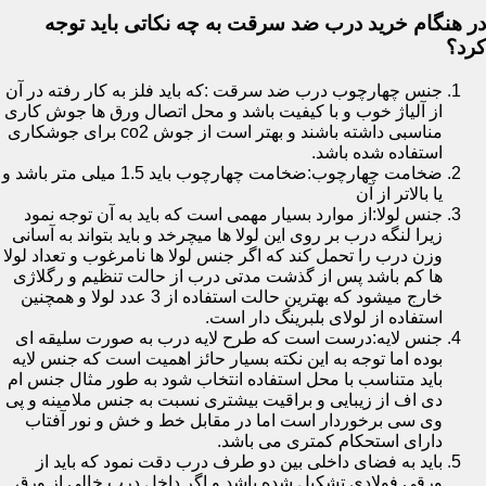
در هنگام خرید درب ضد سرقت به چه نکاتی باید توجه
کرد؟
جنس چهارچوب درب ضد سرقت :که باید فلز به کار رفته در آن
از آلیاژ خوب و با کیفیت باشد و محل اتصال ورق ها جوش کاری
مناسبی داشته باشند و بهتر است از جوش co2 برای جوشکاری
استفاده شده باشد.
ضخامت چهارچوب:ضخامت چهارچوب باید 1.5 میلی متر باشد و
یا بالاتر از آن
جنس لولا:از موارد بسیار مهمی است که باید به آن توجه نمود
زیرا لنگه درب بر روی این لولا ها میچرخد و باید بتواند به آسانی
وزن درب را تحمل کند که اگر جنس لولا ها نامرغوب و تعداد لولا
ها کم باشد پس از گذشت مدتی درب از حالت تنظیم و رگلاژی
خارج میشود که بهترین حالت استفاده از 3 عدد لولا و همچنین
استفاده از لولای بلبرینگ دار است.
جنس لایه:درست است که طرح لایه درب به صورت سلیقه ای
بوده اما توجه به این نکته بسیار حائز اهمیت است که جنس لایه
باید متناسب با محل استفاده انتخاب شود به طور مثال جنس ام
دی اف از زیبایی و براقیت بیشتری نسبت به جنس ملامینه و پی
وی سی برخوردار است اما در مقابل خط و خش و نور آفتاب
دارای استحکام کمتری می باشد.
باید به فضای داخلی بین دو طرف درب دقت نمود که باید از
ورقی فولادی تشکیل شده باشد و اگر داخل درب خالی از ورق