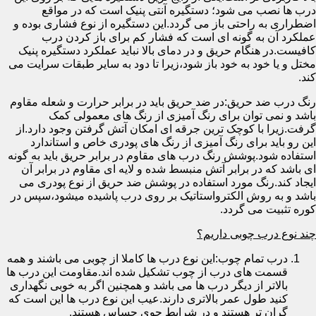
درب ها نصب می شود؛ دستگیره آنتی پنیک است که در مواقع
اضطراری به راحتی باز می گردد.این دستگیره از نوع فشاری بوده و
عملکرد آن به گونه ای است که فشار کم برای باز کردن درب
کافیست.در هنگام حریق و در دمای بالا نباید عملکرد دستگیره پنیک
مختل و یا خود به خود باز شود،زیرا تا دود به سایر طبقات سرایت می
کند.
رنگ درب ضد حریق:در ضد حریق باید در برابر حرارت و شعله مقاوم
باشد و نمی توان برای رنگ آمیزی از رنگ های معمولی کمک
گرفت.زیرا با کوچک ترین جرقه ای امکان آتش گرفتن وجود دارد.از
این رو باید برای رنگ آمیزی از رنگ های پودری خاص و استاندارد
استفاده شود.پوشش رنگ درب های مقاوم در برابر حریق باید به گونه
ای باشد که در برابر آتش منبسط شده و لایه ای مقاوم در برابر آن
ایجاد کند.رنگ مورد استفاده در پوشش ضد حریق از نوع پودری می
باشد و به روش الکترواستاتیک بر روی درب پاشیده میشود،سپس در
کوره تثبیت می گردد.
چند نوع درب چوبی داریم؟
درب تمام چوب:این نوع درب ها کاملا از چوبی می باشند و همه
قسمت های درب از چوب تشکیل شده اند.مقاومت این درب ها
بالاتر از دیگر درب ها می باشد و همچنین اگر به خوبی نگهداری
کنید طول عمر بالاتری دارند.عیب این نوع درب ها این است که
گران تر هستند و در شرایط جوی حساس هستند.