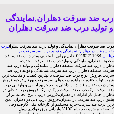
رب ضد سرقت دهلران,نمایندگی
و تولید درب ضد سرقت دهلران
درب ضد سرقت دهلران
،
نمایندگی و تولید درب ضد سرقت دهلران
درب
ضد سرقت در دهلران
،
نمایندگی و تولید درب ضد سرقت در
دهلران
،09192211934-خانم تهرانی-با تخفیف ویژه درب ضد سرقت
محدوده دهلران،نمایندگی و تولید درب ضد سرقت محدوده
دهلران،درب ضد سرقت منطقه دهلران،نمایندگی و تولید درب ضد
سرقت منطقه دهلران،درب ضد سرقت،نمایندگی و تولید درب ضد
سرقت،فروش انواع درب ضد سرقت با بهترین کیفیت و مناسب ترین
قیمت،تولید کننده و نماینده درب های ضد سرقت پورتال ترکیه.فروش
ویژه درب ضد سرقت،درب داخلی و ضد حریق ایرانی و وارداتی.درب
ضد سرقت ترک.درب ضد سرقت روکش ترک،فروش درب داخلی در
دهلران،حمل بار ادارات در دهلران،فروش درب با نرخ اتحاده،مرکز
پخش درب ضد سرقت در دهلران،فروش درب لابی در دهلران،ایمن
ترین درب ضد سرقت-خرید مستقیم از کارخانه قفل گاوصندوقی
کاله،ضد برش و ضد دیلم 100% وارداتی،ورق فولادی دوبل
چهارطرفه،عایق حرارت و صوت،اکیپ نصاب حرفه ای با گارانتی