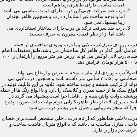
قیمت مناسب دارای ظاهری زیبا هم است.
درب ضد سرقت چینی:این درب دارای قیمت مناسبی می باشد
اما با توجه ساخت غیر استاندارد درب و همچنین ظاهر نچندان
زیبا پیشنهاد نمی شود.
درب ضد سرقت ترک:این درب دارای ساختار استانداردی می
باشد اما از از نظر قیمت مقرون به صرفه نیستند.
درب ورودی منزل
:درب لابی و یا درب ورودی ساختمان از جمله
عوامل تأثیر گذار در ظاهر کل ساختمان می باشد.طبق تحقیقات انجام
شده،درب لابی لوکس می تواند ارزش هر متر مربع از آپارتمان را ۱۰۰
تا ۵۰۰ هزار تومان افزایش دهد.
اصولاً درب ورودی آپارتمان با توجه به عرض و ارتفاع می تواند
ضخامتی بین ۵ تا ۷ سانتی متر داشته باشد و همچنین درب لابی می
تواند از ترکیب شیشه و چوب ساخته شود،علاوه بر این قابلیت تولید در
انواع سبک ها از جمله مدرن و کلاسیک را دارد و با انواع رنگ ها از جمله
پوششی،وایت واش،پتینه و …قابل اجرا است.پیشنهاد می گردد در
انتخاب یراق آلات از نظر ظاهر،کارایی،دوام نهایت دقت صورت پذیرد
چرا که منجر به زیبایی و طول عمر بیشتر درب می شود.
درب داخلی
:همانطور که از نام درب داخلی مشخص است،برای فضای
داخلی منازل مناسب می باشد که با انواع متریال قابلیت ساخت و
عرضه در بازار را دارد.