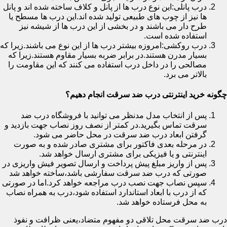
درب پانلی:این نوع درب ها از پانل و کلاف ساخته شده اند و پانل
ها نیز از چوب های طبیعی تولید شده اند.این درب ها مسطح یا
طرح دار می باشند و در بخشی از این درب ها از شیشه نیز
استفاده شده است.
درب روکشی:امروزه بیشتر درب ها از این نوع می باشند.زیرا که
بسیار مدرن هستند.در برابر ضربه بسیار مقاوم هستند.زیرا که
مصالحی را در داخل درب استفاده می کنند که این مقاومت را
بالاتر می برد.
چگونه خرید اینترنتی درب ضد سرقت انجام دهیم؟
پس از انتخاب مدل مدنظر می توانید با فروشگاه درب ضد
سرقت تماس بگیرید.در کمتر از نصف روز نصاب جهت بازدید و
گرفتن ابعاد درب ضد سرقت در محل حاضر می شود.
در مرحله بعدی فاکتور برای مشتری صادر شده و به صورت
اینترنتی و یا فیزیکی برای مشتری ارسال خواهد شد.
پس از واریز مبلغ پیش پرداخت و ارسال تصویر فیش واریزی در
صورتی که درب ضد سرقت سفارشی باشد،ساخته خواهد شد
سپس نصاب جهت نصب درب مراجعه خواهد کرد.اما در صورتی
که از درب با ابعاد استاندارد استفاده شود،درب به همراه نصاب
به محل فرستاده خواهد شد.
درب ضد سرقت محل تلاقی دو مفهوم متضاد،یعنی ظرافت و نفوذ