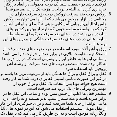
فولادی باشد در حقیقت شما یک درب معمولی در ابعاد بزرگتر
خریداری کرده اید البته با پرداخت هزینه یک درب ضد سرقت!
روکش درب ضد سرقت:روکش درب ضد سرقت دارای در
مختلفی در بازار موجود می باشد که از آنها می توان به روکش
هاس ایتالیایی،اروپایی،آمریکایی،چینی،ترکیه ای و ایرانی اشاره
کرد که به واسطه سابقه خوبی که دارند از بهترین کشور های
سازنده می باشند.درب های ضد سرقت ترکیه ای به واسطه
سابقه عالی در درب های ضد سرقت خانگی از برترین های این
برند ها است
ورق و آهن آلات مورد استفاده در درب:درب های ضد سرقت از
استحکام و مقاومت بالایی در برابر صدا و حرارت دارا می باشد
و تمامی این ها به خاطر ابزار و وسایلی است که در این درب ها
به کار برده شده است.در درب های ضد سرقت از رشته آهن
پروفیل باید استفاده شود
قفل و یراق:قفل و یراق ها همگی باید از مرغوب ترین ها باشند و
در غیر این صورت تمامی امنیتی که برای درب شما به کار رفته
است هیچ خواهد بود! پس انتخاب یک قفل و یراق خوب از
مهمترین ویژگی های یک درب ضد سرقت است.
سیلندر قفل ها اغلب از جنس مس بوده و تمامی این قفل ها در
برابر ضربه،اسید و مته بسیار آسیب پذیر هستند و به راحتی دزد
ها می توانند از خانه شما سرقت کنند و برای جلوگیری از این کار
از قفل مولتی سیستم استفاده می شود که این در نمونه های 16
و 20 زبانه موجود است و به این طریق کار می کند که با قفل یک