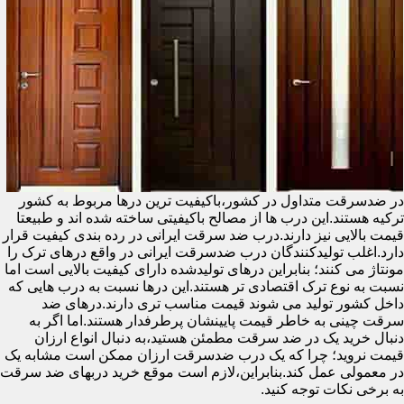
در ضدسرقت متداول در کشور،باکیفیت ترین درها مربوط به کشور
ترکیه هستند.این درب ها از مصالح باکیفیتی ساخته شده اند و طبیعتا
قیمت بالایی نیز دارند.درب ضد سرقت ایرانی در رده بندی کیفیت قرار
دارد.اغلب تولیدکنندگان درب ضدسرقت ایرانی در واقع درهای ترک را
مونتاژ می کنند؛ بنابراین درهای تولیدشده دارای کیفیت بالایی است اما
نسبت به نوع ترک اقتصادی تر هستند.این درها نسبت به درب هایی که
داخل کشور تولید می شوند قیمت مناسب تری دارند.درهای ضد
سرقت چینی به خاطر قیمت پایینشان پرطرفدار هستند.اما اگر به
دنبال خرید یک در ضد سرقت مطمئن هستید،به دنبال انواع ارزان
قیمت نروید؛ چرا که یک درب ضدسرقت ارزان ممکن است مشابه یک
در معمولی عمل کند.بنابراین،لازم است موقع خرید دربهای ضد سرقت
به برخی نکات توجه کنید.