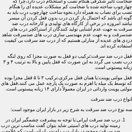
ضخامت تأثیر شگرفی هنگام نصب و استحکام درب دارد،چرا که
چهارچوب ساخته شده با ضخامت کم مشکلات عدیده ای را هنگام
نصب برای نصاب به همراه دارد.نحوه ساخت چهارچوب درب باید به
گونه ای باشد که احتمال باز کردن درب بدون قفل کردن آن میسر
نباشد امروزه در برخی از کارگاه های تولیدی و کارخانه درب ضد
سرقت به جهت عدم آشنایی تولید کنندگان از استراکچر درب های
ضدسرقت و به جهت عدم مهندسی سازی درب های ضدسرقت شاهد
دزدی های عدیده از منازلی هستیم که از درب ضد سرقت بی کیفیت
استفاده کرده اند.
قفل درب ضد سرقت:ترکیب دو قفل به صورت مجزا که روی لنگه
درب نصب می گردد به این صورت که قفل پایین و بالا به ترتیب ۴ و ۳
زبانه پیستونی است.
قفل مولتی پوینت:یا همان قفل مرکزی،ترکیب ۳ تا ۵ قفل مجزا بوده
که توسط یک میله یا اهرم به صورت یک پارچه عمل می کنند،قفل های
مولتی پوینت وارداتی در ایران معمولاً دارای ۱۴ زبانه پیستونی است.
انواع درب ضد سرقت
سه نوع درب ضد سرقت به شرح زیر در بازار ایران موجود است:
درب ضد سرقت ایرانی:با توجه به پیشرفت چشمگیر ایران در
زمینه تولید درب های امنیتی شاید بتوان گفت مناسب ترین درب
ضد سرقت موجود در بازار درب امنیتی ایرانی است که علاوه بر