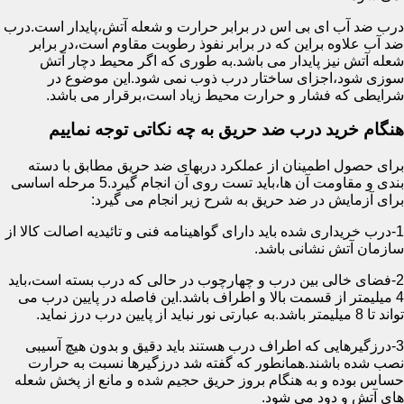
درب ضد آب ای بی اس در برابر حرارت و شعله آتش،پایدار است.درب
ضد آب علاوه براین که در برابر نفوذ رطوبت مقاوم است،در برابر
شعله آتش نیز پایدار می باشد.به طوری که اگر محیط دچار آتش
سوزی شود،اجزای ساختار درب ذوب نمی شود.این موضوع در
شرایطی که فشار و حرارت محیط زیاد است،برقرار می باشد.
هنگام خرید درب ضد حریق به چه نکاتی توجه نماییم
برای حصول اطمینان از عملکرد دربهای ضد حریق مطابق با دسته
بندی و مقاومت آن ها،باید تست روی آن انجام گیرد.5 مرحله اساسی
برای آزمایش در ضد حریق به شرح زیر انجام می گیرد:
1-درب خریداری شده باید دارای گواهینامه فنی و تائیدیه اصالت کالا از
سازمان آتش نشانی باشد.
2-فضای خالی بین درب و چهارچوب در حالی که درب بسته است،باید
4 میلیمتر از قسمت بالا و اطراف باشد.این فاصله در پایین درب می
تواند تا 8 میلیمتر باشد.به عبارتی نور نباید از پایین درب درز نماید.
3-درزگیرهایی که اطراف درب هستند باید دقیق و بدون هیچ آسیبی
نصب شده باشند.همانطور که گفته شد درزگیرها نسبت به حرارت
حساس بوده و به هنگام بروز حریق حجیم شده و مانع از پخش شعله
های آتش و دود می شود.