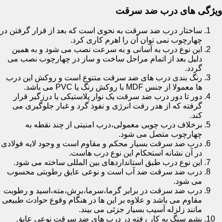
ویژگی های درب ضد سرقت
ساختار درب ضد سرقت به نحوی است که بعد از قرار گرفتن در
چهارچوب نمی توان آن را اهرم کاری کرد.
این نوع درب به آسانی و به سرعت نصب می شود و به همین
دلیل بعد از اتمام مراحل ساخت و ساز در چهارچوب نصب می
گردد.
رنگ بندی درب های ضد سرقت متنوع است و روکش این درب
ها معمولا از جنس MDF با روکش رنگ یا PVC می باشد.
دور تا دور درب ضد سرقت یک نوار پلاستیکی یا درزگیر قرار
گرفته که از هدر رفت انرژی و نفوذ گرد و غبار جلوگیری می
کند.
برخلاف درب چوبی معمولی،درب امنیتی از چند نقطه به
چهارچوب متصل می شود.
درب ضد سرقت بسیار محکم و مقاوم است و وجود لایه فولادی
در آن نشانه استحکام این نوع درب هاست.
این نوع درب طبق استانداردهای بین المللی ساخته می شود.
درب ضد سرقت ضد آب است و نوعی عایق رطوبتی محسوب
می شود.
درب ضد سرقت در برابر گرما،سرما،برش،مته،اسید و رطوبت
مقاوم می باشد و علاوه بر این ها در هنگام وقوع حوادث طبیعی
مانند زلزله آسیب بسیار جزئی می بیند.
پشم سنگ به کار رفته در درب های ضد سرقت نوعی عایق