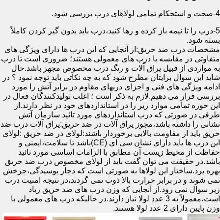
4-صحت و استحکام تمامی لولاهای درب بررسی شود.
5-درب را تا نیمه باز کرده و رها کنید،درب باید بدون گیر کردن کاملاً
بسته شود.
مشخصات درب ضد حریق:از آنجایی که این درب ها دارای ویژگی های
متفاوتی در مقایسه با درب های معمولی هستند؛ ضروری است تا درب
به مواردی از قبیل یراق آلات و رنگ درب مخصوص مجهز باشد.حال
شاید این سوال برایتان مطرح شود که به چه نکاتی باید توجه نمود ؟ در
ادامه ویژگی های فنی و اجزای دربهای مقاوم در برابر آتش را مورد
بررسی قرار می دهیم.لازم به ذکر است ؛ اغلب تولیدکنندگان فعال در
این حوزه تمامی موارد زیر را در استانداردهای خود در نظر دارند.از
طرفی در صورتی که درب استانداردهای مورد تائید سازمان آتش
نشانی را داشته باشد،مجوز یراق آلات در ضد حریق:یراق آلات درب ضد
حریق باید از مقاومت بالایی برخوردار باشند:لولای در ضد حریق :لولای
این درب ها باید دارای نشان سی ای (CE)باشد تا سلامت،ایمنی و
حفاظت از محیط زیست آن مطابق با الزامات اساسی مورد تائید
باشد.در حقیقت می توان گفت باید از لولای مخصوص درب ضد حریق
بهره برد.ساختار این لولاها به صورتی است که دچار پوسیدگی،چرخش
نمی شوند و در برابر حرارت بالا ذوب نمی گردند،در نتیجه امنیت درب
زیر سوال نمی رود.از آنجایی که وزن درب های ضد حریق زیاد
است،معمولاً به 3 عدد لولا نیاز دارند.در حالیکه درب های معمولی با
وزن پایین دارای 2 عدد لولا هستند.