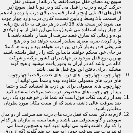
سویچ (به معنای قفل موقت)فقط یک زبانه از سیلندر قفل
حرکت کرده و درب را قفل می کند و در دو با قفل سویچ (در
قفل های 20 تایی )پنج زبانه از قسمت بالای درب،پانزده زبانه هم
از قسمت بالا،وسط و پایین قسمت کناری درب وارد چهار چوب
می شوند (در نسخه های 16 تایی در هر طرف به جای پنج زبانه
از چهار زبانه استفاده می شود.)و تمامی این قفل از نوع فولادی
بوده و زمانی که سارق قصد سرقت از شما را داشته باشد،با
وارد کردن ضربه مغزی سیلندر آسیب خواهد دید و در هیچ
شرایطی قادر به باز کردن این درب نخواهد بود و زبانه ها کاملا
در جای خود محکم خواهند ماند.این نکته را در نظر داشته باشید
بهترین نوع قفل موجود در جهان برای کشور ترکیه و شرکت
کاله می باشد که در ایران به وفور یافت میشود و هیچ گونه
مشکلی برای یافتن این نوع قفل ها نمی باشد.
چهار چوب:چهارچوب های درب های ضدسرقت با چهارچوب
های درب های معمولی متفاوت بوده و شما نمی توانید از
چهارچوب های معمولی برای این درب ها استفاده کنید و حتما
باید از چهارچوب های مخصوص درب ضدسرقت استفاده کنید
بعد از رعایت نکات فوق است که شما قادر خواهید بود یک درب
ضد سرقت عالی داشته باشید که از امنیت مکان مورد نظرتان
مطمئن باشید.
لازم به ذکر است که قفل درب های درب ضد سرقت از دو مدل
سویچی و گاوصندوقی می باشند و شما بسته به نیازتان هر کدام
را که نیاز داشته باشید می توانید تهیه کنید و همچنین شما می
توانید درب ضد سرقت خود را به صورت ضد گلوله (که از ورق