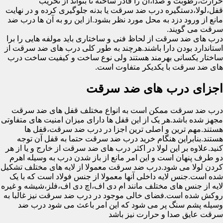
حرارت،رطوبت و صدا،آن را قادر ساخته تا بتواند از تخریب
قفل،لولا،دستگیره درب ضد سرقت یا بدنه جلوگیری کرده و در نهایت
مانع از ورود دزد به محل مورد نظر بشود.از این رو به آن ها درب ضد
سرقت می گویند.
درب های ضد سرقت از لحاظ فنی و ساختاری باید مولفه هایی را برا
استاندارد بودن دارا باشند.هرچند به طور کلی درب های ضد سرقت از
ساختار یکسانی بهرمند هستند ولی نوع ساخت و کیفیت ساخت درب
های ضد سرقت با یکدیکر متفاوت است.
اجزای درب های ضد سرقت
درب ضد سرقت ممکن است به انواع مختلف قفل های ضد سرقت
مجهز شده باشد.هر یک از این قفل ها دارای میزان امنیت های متفاوتی
هستند.مهم ترین و اصلی ترین اجزا در درب ضد سرقت،قفل ها
هستند.بنابراین هنگام خرید درب ضد سرقت حتما به قفل آن توجه
کنید.علاوه بر این لولا در اکثر درب های ضد سرقت از خارج و یا از هر
دو طرف پنهان است و این امر مانع از باز شدن درب به وسیله اهرم
کردن لولا می شود.درب ضد سرقت معمولا از لایه های مختلف تشکیل
شده است.جنس لایه داخلی آنها معمولا از جنس فولاد است که با یک
لایه از جنس های مختلف مانند ام دی اف،اچ دی اف،فلز،شیشه و غیره
روکش شده است.فضای خالی موجود در درب ضد سرقت نیز غالبا به
وسیله پشم سنگ پر می شود که این امر باعث می شود درب ضد
سرقت عایق صدا و حرارت نیز باشد