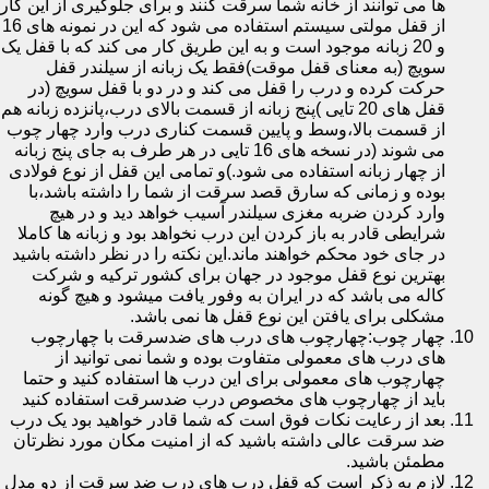
ها می توانند از خانه شما سرقت کنند و برای جلوگیری از این کار
از قفل مولتی سیستم استفاده می شود که این در نمونه های 16
و 20 زبانه موجود است و به این طریق کار می کند که با قفل یک
سویچ (به معنای قفل موقت)فقط یک زبانه از سیلندر قفل
حرکت کرده و درب را قفل می کند و در دو با قفل سویچ (در
قفل های 20 تایی )پنج زبانه از قسمت بالای درب،پانزده زبانه هم
از قسمت بالا،وسط و پایین قسمت کناری درب وارد چهار چوب
می شوند (در نسخه های 16 تایی در هر طرف به جای پنج زبانه
از چهار زبانه استفاده می شود.)و تمامی این قفل از نوع فولادی
بوده و زمانی که سارق قصد سرقت از شما را داشته باشد،با
وارد کردن ضربه مغزی سیلندر آسیب خواهد دید و در هیچ
شرایطی قادر به باز کردن این درب نخواهد بود و زبانه ها کاملا
در جای خود محکم خواهند ماند.این نکته را در نظر داشته باشید
بهترین نوع قفل موجود در جهان برای کشور ترکیه و شرکت
کاله می باشد که در ایران به وفور یافت میشود و هیچ گونه
مشکلی برای یافتن این نوع قفل ها نمی باشد.
چهار چوب:چهارچوب های درب های ضدسرقت با چهارچوب
های درب های معمولی متفاوت بوده و شما نمی توانید از
چهارچوب های معمولی برای این درب ها استفاده کنید و حتما
باید از چهارچوب های مخصوص درب ضدسرقت استفاده کنید
بعد از رعایت نکات فوق است که شما قادر خواهید بود یک درب
ضد سرقت عالی داشته باشید که از امنیت مکان مورد نظرتان
مطمئن باشید.
لازم به ذکر است که قفل درب های درب ضد سرقت از دو مدل