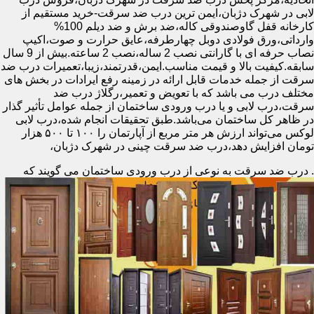
لابی در شهرک دژبان،ایمن ترین درب ضد سرقت-خرید مستقیم از
کارخانه قفل گاوصندوقی کاله،ضد برش و ضد دیلم 100%
وارداتی،ورق فولادی دوبل چهارطرفه،عایق حرارت و صوت،اکیپ
نصاب حرفه ای با گارانتی نصب 2 ساله،نصب 2 ساعته.بیش از 9 سال
سابقه.کیفیت بالا و قیمت مناسب.ایمن،قدرتمند،زیبا،تعمیرات درب ضد
سرقت از جمله خدمات قابل ارائه در زمینه رفع ایرادات در بخش های
مختلف درب می باشد که با تعویض و تعمیر،رگلاژ درب ضد
سرقت،درب لابی و یا درب ورودی ساختمان از جمله عوامل تأثیر گذار
در ظاهر کل ساختمان می‌باشد.طبق تحقیقات انجام شده،درب لابی
لوکس می‌تواند ارزش هر متر مربع از آپارتمان را ۱۰۰ تا ۵۰۰ هزار
تومان افزایش دهد،درب ضد سرقت چینی در شهرک دژبان،
.
درب ضد سرقت به نوعی از درب ورودی ساختمان می گویند که