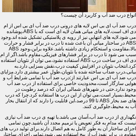
انواع درب ضد آب و کاربرد آن چیست؟
درب ضد آب ای بی اس لایه های درونی درب ضد آب ای بی اس از ام
دی اف است.لایه های میانی همان لایه ای است که با ABS،پوشانده
می شود.لایه های انتهایی نیز از رویه ی پلاستیکی تشکیل شده اند.وجود
ABS در ساختار میانی آن باعث شده تا درب در برابر فشار و حرارت
بالا،مقاومت و استحکام زیادی داشته باشد.علاوه براین،وجود ABS
سبب می شود تا درب در برابر فشارهای فیزیکی،مقاوم باشد.اگر از ام
دی اف در ساخت درب ABS استفاده نشود،می توان از نئوپان استفاده
کرد.انتخاب نئوپان در افزایش کیفیت درب،نقش بسزایی دارد.به
بیانی،درب ضدآب ساخته شده با نئوپان،طول عمر بیشتری دارد.مزایای
درب ضد آب ای بی اس عبارتند از:درب ضد آب با تمامی شرایط آب و
هوایی سازگار است،محدودیت خاصی برای استفاده از درب ضد آب
وجود ندارد.حتی در شهرهای شمالی ایران که درصد رطوبت در
محیط،بسیار است،می توان از این درب ها استفاده کرد.چرا که درب
های ضد بخار ABS تا 99 درصد،این قابلیت را دارند که از انتقال بخار
آب به محیط،جلوگیری کنند.
نگهداری از درب ضد آب،آسان می باشد.با تهیه ی درب ضد آب نیازی
نیست که مدام به فکر تعویض یا ترمیم مجدد آن باشید.چون تمامی
اجزای ساختار آن به طور کامل به هم اتصال دارند.برای تولید درب های
مقاوم در برابر نفوذ آب از پیچ استفاده نمی شود.تمامی اجزای ساختار