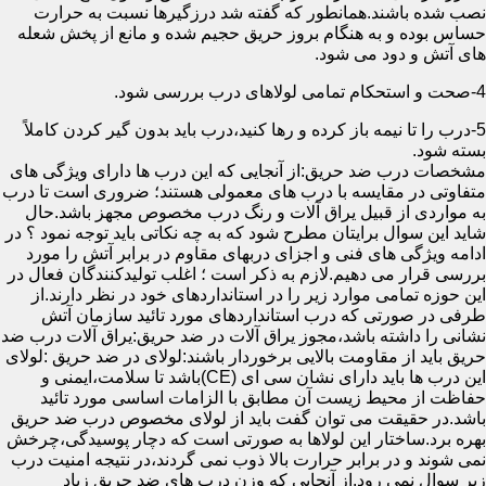
نصب شده باشند.همانطور که گفته شد درزگیرها نسبت به حرارت
حساس بوده و به هنگام بروز حریق حجیم شده و مانع از پخش شعله
های آتش و دود می شود.
4-صحت و استحکام تمامی لولاهای درب بررسی شود.
5-درب را تا نیمه باز کرده و رها کنید،درب باید بدون گیر کردن کاملاً
بسته شود.
مشخصات درب ضد حریق:از آنجایی که این درب ها دارای ویژگی های
متفاوتی در مقایسه با درب های معمولی هستند؛ ضروری است تا درب
به مواردی از قبیل یراق آلات و رنگ درب مخصوص مجهز باشد.حال
شاید این سوال برایتان مطرح شود که به چه نکاتی باید توجه نمود ؟ در
ادامه ویژگی های فنی و اجزای دربهای مقاوم در برابر آتش را مورد
بررسی قرار می دهیم.لازم به ذکر است ؛ اغلب تولیدکنندگان فعال در
این حوزه تمامی موارد زیر را در استانداردهای خود در نظر دارند.از
طرفی در صورتی که درب استانداردهای مورد تائید سازمان آتش
نشانی را داشته باشد،مجوز یراق آلات در ضد حریق:یراق آلات درب ضد
حریق باید از مقاومت بالایی برخوردار باشند:لولای در ضد حریق :لولای
این درب ها باید دارای نشان سی ای (CE)باشد تا سلامت،ایمنی و
حفاظت از محیط زیست آن مطابق با الزامات اساسی مورد تائید
باشد.در حقیقت می توان گفت باید از لولای مخصوص درب ضد حریق
بهره برد.ساختار این لولاها به صورتی است که دچار پوسیدگی،چرخش
نمی شوند و در برابر حرارت بالا ذوب نمی گردند،در نتیجه امنیت درب
زیر سوال نمی رود.از آنجایی که وزن درب های ضد حریق زیاد