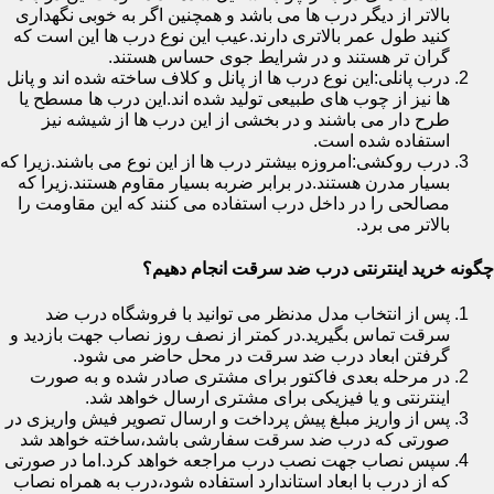
بالاتر از دیگر درب ها می باشد و همچنین اگر به خوبی نگهداری
کنید طول عمر بالاتری دارند.عیب این نوع درب ها این است که
گران تر هستند و در شرایط جوی حساس هستند.
درب پانلی:این نوع درب ها از پانل و کلاف ساخته شده اند و پانل
ها نیز از چوب های طبیعی تولید شده اند.این درب ها مسطح یا
طرح دار می باشند و در بخشی از این درب ها از شیشه نیز
استفاده شده است.
درب روکشی:امروزه بیشتر درب ها از این نوع می باشند.زیرا که
بسیار مدرن هستند.در برابر ضربه بسیار مقاوم هستند.زیرا که
مصالحی را در داخل درب استفاده می کنند که این مقاومت را
بالاتر می برد.
چگونه خرید اینترنتی درب ضد سرقت انجام دهیم؟
پس از انتخاب مدل مدنظر می توانید با فروشگاه درب ضد
سرقت تماس بگیرید.در کمتر از نصف روز نصاب جهت بازدید و
گرفتن ابعاد درب ضد سرقت در محل حاضر می شود.
در مرحله بعدی فاکتور برای مشتری صادر شده و به صورت
اینترنتی و یا فیزیکی برای مشتری ارسال خواهد شد.
پس از واریز مبلغ پیش پرداخت و ارسال تصویر فیش واریزی در
صورتی که درب ضد سرقت سفارشی باشد،ساخته خواهد شد
سپس نصاب جهت نصب درب مراجعه خواهد کرد.اما در صورتی
که از درب با ابعاد استاندارد استفاده شود،درب به همراه نصاب