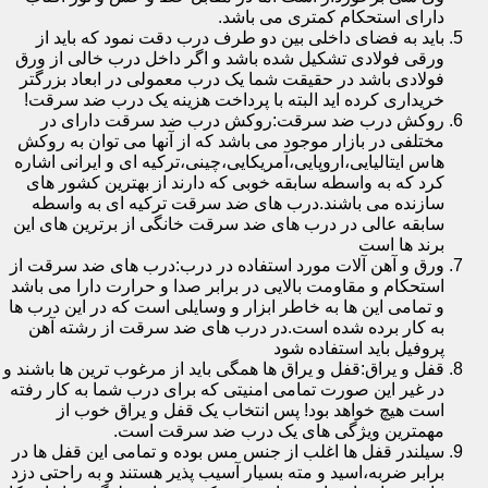
دارای استحکام کمتری می باشد.
باید به فضای داخلی بین دو طرف درب دقت نمود که باید از
ورقی فولادی تشکیل شده باشد و اگر داخل درب خالی از ورق
فولادی باشد در حقیقت شما یک درب معمولی در ابعاد بزرگتر
خریداری کرده اید البته با پرداخت هزینه یک درب ضد سرقت!
روکش درب ضد سرقت:روکش درب ضد سرقت دارای در
مختلفی در بازار موجود می باشد که از آنها می توان به روکش
هاس ایتالیایی،اروپایی،آمریکایی،چینی،ترکیه ای و ایرانی اشاره
کرد که به واسطه سابقه خوبی که دارند از بهترین کشور های
سازنده می باشند.درب های ضد سرقت ترکیه ای به واسطه
سابقه عالی در درب های ضد سرقت خانگی از برترین های این
برند ها است
ورق و آهن آلات مورد استفاده در درب:درب های ضد سرقت از
استحکام و مقاومت بالایی در برابر صدا و حرارت دارا می باشد
و تمامی این ها به خاطر ابزار و وسایلی است که در این درب ها
به کار برده شده است.در درب های ضد سرقت از رشته آهن
پروفیل باید استفاده شود
قفل و یراق:قفل و یراق ها همگی باید از مرغوب ترین ها باشند و
در غیر این صورت تمامی امنیتی که برای درب شما به کار رفته
است هیچ خواهد بود! پس انتخاب یک قفل و یراق خوب از
مهمترین ویژگی های یک درب ضد سرقت است.
سیلندر قفل ها اغلب از جنس مس بوده و تمامی این قفل ها در
برابر ضربه،اسید و مته بسیار آسیب پذیر هستند و به راحتی دزد