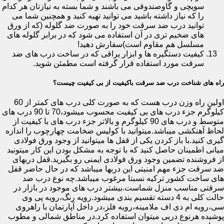
سویچی و گاوصندوقی می باشند و شما بسته به نیازتان هر کدام
را که نیاز داشته باشید می توانید تهیه کنید و همچنین شما می
توانید درب ضد سرقت خود را به صورت ضد گلوله (که از ورق
های ضخیم تری در آن استفاده می شود که در برابر گلوله های
مسلسل هم مقاوم است)سفارش دهید!
کیفیت دستگیره ها و ابزار یراقی که در ساخت درب های ضد
سرقت مورد استفاده قرار گرفته است مطمئن شوید.
راه های شناخت درب ضد سرقت باکیفیت از بی کیفیت چیست؟
اولین راه وزن درب هست که به صورت کلی درب های کمتر از 60
کیلوگرم جزء درب های بی کیفیت محسوب میشود،70 تا 90 درب های
متوسط و درب های 90 کیلوگرم و بالاتر جزء درب های با کیفیت از
لحاظ آهنکشی میباشد.میتوانید با کولیس ضخامت چهارچوب را اندازه
گیری کنید.با باز کردن یکی از قفل ها میتوانید از وجود ورق فولادی
میانی اطمینان حاصل کنید که با توجه به مشکل بودن این کار میتونید
از فروشنده تضمین وجود ورق فولادی ایمنی رو بگیرید.قفل دربهای
ضد سرقت جزء مهم امنیتی این دربها میباشد که در حال حاضر قفل
های ساخت کشور ترکیه نسبتا مرغوب میباشد.چه نوع درب ضد
سرقتی مناسب منزل شماست.بیشتر درب های موجود در بازار در
حالت کلی به 4 دسته تقسیم بندی میشود.رویه رنگ،رویه پی وی
سی،رویه ام دی اف ملامینه،رویه فلز،در داخل آپارتمان با راهروی
پوشیده هرنوع دربی میتوان استفاده کرد.در مناطق شمالی و مطوب