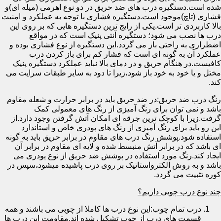
شده است.دستگیره درب های ضد حریق در دو نوع اهرمی (میله ای)و
فشاری (تاچ)موجود است.دستگیره فشاری با توجه به عملکرد و امنیت
بالا کاربردی تر است.یکی از رایج ترین دستگیره هایی که بر روی این
درب ها نصب می شود؛ دستگیره آنتی پنیک است که در مواقع
اضطراری به راحتی باز می گردد.این دستگیره از نوع فشاری بوده و
عملکرد آن به گونه ای است که فشار کم برای باز کردن درب
کافیست.در هنگام حریق و در دمای بالا نباید عملکرد دستگیره پنیک
مختل و یا خود به خود باز شود،زیرا تا دود به سایر طبقات سرایت می
کند.
رنگ درب ضد حریق:در ضد حریق باید در برابر حرارت و شعله مقاوم
باشد و نمی توان برای رنگ آمیزی از رنگ های معمولی کمک
گرفت.زیرا با کوچک ترین جرقه ای امکان آتش گرفتن وجود دارد.از
این رو باید برای رنگ آمیزی از رنگ های پودری خاص و استاندارد
استفاده شود.پوشش رنگ درب های مقاوم در برابر حریق باید به گونه
ای باشد که در برابر آتش منبسط شده و لایه ای مقاوم در برابر آن
ایجاد کند.رنگ مورد استفاده در پوشش ضد حریق از نوع پودری می
باشد و به روش الکترواستاتیک بر روی درب پاشیده میشود،سپس در
کوره تثبیت می گردد.
چند نوع درب چوبی داریم؟
درب تمام چوب:این نوع درب ها کاملا از چوبی می باشند و همه
قسمت های درب از چوب تشکیل شده اند.مقاومت این درب ها