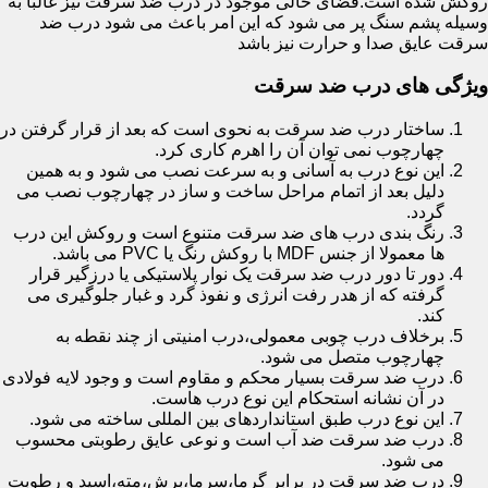
روکش شده است.فضای خالی موجود در درب ضد سرقت نیز غالبا به
وسیله پشم سنگ پر می شود که این امر باعث می شود درب ضد
سرقت عایق صدا و حرارت نیز باشد
ویژگی های درب ضد سرقت
ساختار درب ضد سرقت به نحوی است که بعد از قرار گرفتن در
چهارچوب نمی توان آن را اهرم کاری کرد.
این نوع درب به آسانی و به سرعت نصب می شود و به همین
دلیل بعد از اتمام مراحل ساخت و ساز در چهارچوب نصب می
گردد.
رنگ بندی درب های ضد سرقت متنوع است و روکش این درب
ها معمولا از جنس MDF با روکش رنگ یا PVC می باشد.
دور تا دور درب ضد سرقت یک نوار پلاستیکی یا درزگیر قرار
گرفته که از هدر رفت انرژی و نفوذ گرد و غبار جلوگیری می
کند.
برخلاف درب چوبی معمولی،درب امنیتی از چند نقطه به
چهارچوب متصل می شود.
درب ضد سرقت بسیار محکم و مقاوم است و وجود لایه فولادی
در آن نشانه استحکام این نوع درب هاست.
این نوع درب طبق استانداردهای بین المللی ساخته می شود.
درب ضد سرقت ضد آب است و نوعی عایق رطوبتی محسوب
می شود.
درب ضد سرقت در برابر گرما،سرما،برش،مته،اسید و رطوبت