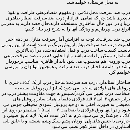
به محل فرستاده خواهد شد.
درب ضد سرقت محل تلاقی دو مفهوم متضاد،یعنی ظرافت و نفوذ
ناپذیری باشد،چراکه تمامی افراد از درب ضد سرقت انتظار ظاهری
زیبا و در عین حال ساختاری مستحکم دارند.حال قصد داریم به معرفی
انواع درب بپردازیم و ویژگی آنها را به شرح زیر بیان کنیم:
درب ضد سرقت:با توجه به افزایش آمار سرقت منازل در دهه اخیر
اهمیت درب ضد سرقت بیش از پیش پرنگ تر شده است،از این رو می
بایست کیفیت ساخت درب و قفل استفاده شده در آن،بالاترین
استاندارد ممکن را داشته باشد و از آنجایی که درب ضد سرقت نوعی
درب ورودی هم محسوب می شود باید از ظاهری مناسب برخوردار
باشد در ادامه ساختار درب ضد سرقت و همچنین انواع آن را بررسی
خواهیم کرد.
ساختار استاندارد درب ضد سرقت:ساختار درب از یک کلاف فلزی با
پروفیل های فولادی ساخته می شود.(سایز این پروفیل بسته به
ضخامت درب تعیین می گردد)،سپس به جهت مقاومت بیشتر درب در
برابر خمش،۳ الی ۴ قید فولادی دقیقاً با همان سایز پروفیل های
محیطی به صورت افقی به دو قید پروفیل عمودی محیطی جوش می
شود و در انتها ورق فولادی با ضخامت ۰.۷ الی ۱.۵ میلیمتر بر روی این
کلاف جوشکاری می شود.لازم به ذکر است که یک لایه عایق صوتی و
حرارتی با جنس های پلی اورتان،پشم سنگ،پشم شیشه و یا عایق پلی
استایرن در داخل استراکچر نصب می شود.