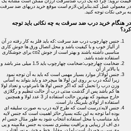
قیمت نروید؛ چرا که یک درب ضدسرقت ارزان ممکن است مشابه یک
در معمولی عمل کند.بنابراین،لازم است موقع خرید دربهای ضد سرقت
به برخی نکات توجه کنید.
در هنگام خرید درب ضد سرقت به چه نکاتی باید توجه
کرد؟
جنس چهارچوب درب ضد سرقت :که باید فلز به کار رفته در آن
از آلیاژ خوب و با کیفیت باشد و محل اتصال ورق ها جوش کاری
مناسبی داشته باشند و بهتر است از جوش co2 برای جوشکاری
استفاده شده باشد.
ضخامت چهارچوب:ضخامت چهارچوب باید 1.5 میلی متر باشد و
یا بالاتر از آن
جنس لولا:از موارد بسیار مهمی است که باید به آن توجه نمود
زیرا لنگه درب بر روی این لولا ها میچرخد و باید بتواند به آسانی
وزن درب را تحمل کند که اگر جنس لولا ها نامرغوب و تعداد لولا
ها کم باشد پس از گذشت مدتی درب از حالت تنظیم و رگلاژی
خارج میشود که بهترین حالت استفاده از 3 عدد لولا و همچنین
استفاده از لولای بلبرینگ دار است.
جنس لایه:درست است که طرح لایه درب به صورت سلیقه ای
بوده اما توجه به این نکته بسیار حائز اهمیت است که جنس لایه
باید متناسب با محل استفاده انتخاب شود به طور مثال جنس ام
دی اف از زیبایی و براقیت بیشتری نسبت به جنس ملامینه و پی
وی سی برخوردار است اما در مقابل خط و خش و نور آفتاب