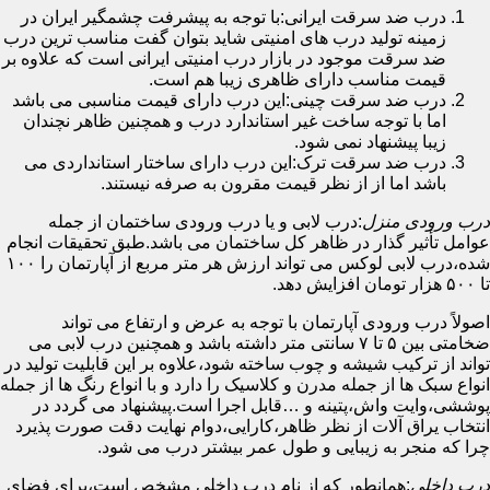
درب ضد سرقت ایرانی:با توجه به پیشرفت چشمگیر ایران در
زمینه تولید درب های امنیتی شاید بتوان گفت مناسب ترین درب
ضد سرقت موجود در بازار درب امنیتی ایرانی است که علاوه بر
قیمت مناسب دارای ظاهری زیبا هم است.
درب ضد سرقت چینی:این درب دارای قیمت مناسبی می باشد
اما با توجه ساخت غیر استاندارد درب و همچنین ظاهر نچندان
زیبا پیشنهاد نمی شود.
درب ضد سرقت ترک:این درب دارای ساختار استانداردی می
باشد اما از از نظر قیمت مقرون به صرفه نیستند.
درب ورودی منزل
:درب لابی و یا درب ورودی ساختمان از جمله
عوامل تأثیر گذار در ظاهر کل ساختمان می باشد.طبق تحقیقات انجام
شده،درب لابی لوکس می تواند ارزش هر متر مربع از آپارتمان را ۱۰۰
تا ۵۰۰ هزار تومان افزایش دهد.
اصولاً درب ورودی آپارتمان با توجه به عرض و ارتفاع می تواند
ضخامتی بین ۵ تا ۷ سانتی متر داشته باشد و همچنین درب لابی می
تواند از ترکیب شیشه و چوب ساخته شود،علاوه بر این قابلیت تولید در
انواع سبک ها از جمله مدرن و کلاسیک را دارد و با انواع رنگ ها از جمله
پوششی،وایت واش،پتینه و …قابل اجرا است.پیشنهاد می گردد در
انتخاب یراق آلات از نظر ظاهر،کارایی،دوام نهایت دقت صورت پذیرد
چرا که منجر به زیبایی و طول عمر بیشتر درب می شود.
درب داخلی
:همانطور که از نام درب داخلی مشخص است،برای فضای