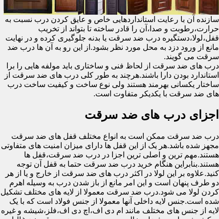
سازنده آن با رعایت استانداردهایی خاص و عایق کردن درب نسبت به
حرارت،رطوبت و صدا،آن را قادر ساخته تا بتواند از تخریب
قفل،لولا،دستگیره درب ضد سرقت یا بدنه جلوگیری کرده و در نهایت
مانع از ورود دزد به محل مورد نظر بشود.از این رو به آن ها درب ضد
سرقت می گویند.
درب های ضد سرقت از لحاظ فنی و ساختاری باید مولفه هایی را برا
استاندارد بودن دارا باشند.هرچند به طور کلی درب های ضد سرقت از
ساختار یکسانی بهرمند هستند ولی نوع ساخت و کیفیت ساخت درب
های ضد سرقت با یکدیکر متفاوت است.
اجزای درب های ضد سرقت
درب ضد سرقت ممکن است به انواع مختلف قفل های ضد سرقت
مجهز شده باشد.هر یک از این قفل ها دارای میزان امنیت های متفاوتی
هستند.مهم ترین و اصلی ترین اجزا در درب ضد سرقت،قفل ها
هستند.بنابراین هنگام خرید درب ضد سرقت حتما به قفل آن توجه
کنید.علاوه بر این لولا در اکثر درب های ضد سرقت از خارج و یا از هر
دو طرف پنهان است و این امر مانع از باز شدن درب به وسیله اهرم
کردن لولا می شود.درب ضد سرقت معمولا از لایه های مختلف تشکیل
شده است.جنس لایه داخلی آنها معمولا از جنس فولاد است که با یک
لایه از جنس های مختلف مانند ام دی اف،اچ دی اف،فلز،شیشه و غیره