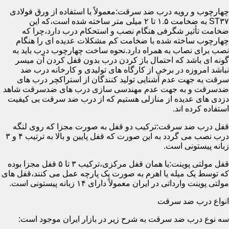
چهارچوب و رویه درب ضد سرقت:معمولاً با استفاده از ورق فولادی
ST۳۷ به ضخامت ۱.۵ تا ۲ میلی متر ساخته شده است،که این
ضخامت تأثیر شگرفی هنگام نصب و استحکام درب دارد،چرا که
چهارچوب ساخته شده با ضخامت کم مشکلات عدیده ای را هنگام
نصب برای نصاب به همراه دارد.نحوه ساخت چهارچوب درب باید به
گونه ای باشد که احتمال باز کردن درب بدون قفل کردن آن میسر
نباشد امروزه در برخی از کارگاه های تولیدی و کارخانه درب ضد
سرقت به جهت عدم آشنایی تولید کنندگان از استراکچر درب های
ضدسرقت و به جهت عدم مهندسی سازی درب های ضدسرقت شاهد
دزدی های عدیده از منازلی هستیم که از درب ضد سرقت بی کیفیت
استفاده کرده اند.
قفل درب ضد سرقت:ترکیب دو قفل به صورت مجزا که روی لنگه
درب نصب می گردد به این صورت که قفل پایین و بالا به ترتیب ۴ و ۳
زبانه پیستونی است.
قفل مولتی پوینت:یا همان قفل مرکزی،ترکیب ۳ تا ۵ قفل مجزا بوده
که توسط یک میله یا اهرم به صورت یک پارچه عمل می کنند،قفل های
مولتی پوینت وارداتی در ایران معمولاً دارای ۱۴ زبانه پیستونی است.
انواع درب ضد سرقت
سه نوع درب ضد سرقت به شرح زیر در بازار ایران موجود است: