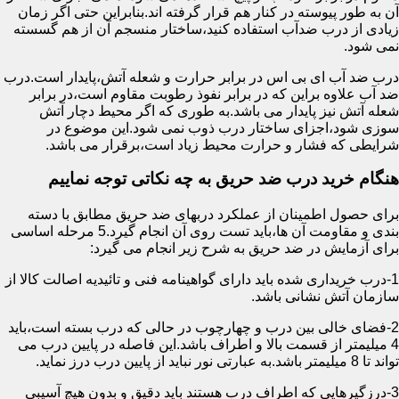
آن به طور پیوسته در کنار هم قرار گرفته اند.بنابراین حتی اگر زمان
زیادی از درب ضدآب استفاده کنید،ساختار منسجم آن از هم گسسته
نمی شود.
درب ضد آب ای بی اس در برابر حرارت و شعله آتش،پایدار است.درب
ضد آب علاوه براین که در برابر نفوذ رطوبت مقاوم است،در برابر
شعله آتش نیز پایدار می باشد.به طوری که اگر محیط دچار آتش
سوزی شود،اجزای ساختار درب ذوب نمی شود.این موضوع در
شرایطی که فشار و حرارت محیط زیاد است،برقرار می باشد.
هنگام خرید درب ضد حریق به چه نکاتی توجه نماییم
برای حصول اطمینان از عملکرد دربهای ضد حریق مطابق با دسته
بندی و مقاومت آن ها،باید تست روی آن انجام گیرد.5 مرحله اساسی
برای آزمایش در ضد حریق به شرح زیر انجام می گیرد:
1-درب خریداری شده باید دارای گواهینامه فنی و تائیدیه اصالت کالا از
سازمان آتش نشانی باشد.
2-فضای خالی بین درب و چهارچوب در حالی که درب بسته است،باید
4 میلیمتر از قسمت بالا و اطراف باشد.این فاصله در پایین درب می
تواند تا 8 میلیمتر باشد.به عبارتی نور نباید از پایین درب درز نماید.
3-درزگیرهایی که اطراف درب هستند باید دقیق و بدون هیچ آسیبی