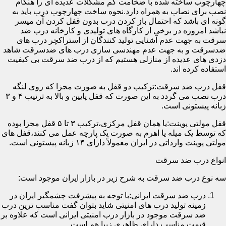
چهارچوب ساخته شده با ضخامت کم مشکلات عدیده ای را هنگام
نصب برای نصاب به همراه دارد.نحوه ساخت چهارچوب درب باید به
گونه ای باشد که احتمال باز کردن درب بدون قفل کردن آن میسر
نباشد امروزه در برخی از کارگاه های تولیدی و کارخانه درب ضد
سرقت به جهت عدم آشنایی تولید کنندگان از استراکچر درب های
ضدسرقت و به جهت عدم مهندسی سازی درب های ضدسرقت شاهد
دزدی های عدیده از منازلی هستیم که از درب ضد سرقت بی کیفیت
استفاده کرده اند.
قفل درب ضد سرقت:ترکیب دو قفل به صورت مجزا که روی لنگه
درب نصب می گردد به این صورت که قفل پایین و بالا به ترتیب ۴ و ۳
زبانه پیستونی است.
قفل مولتی پوینت:یا همان قفل مرکزی،ترکیب ۳ تا ۵ قفل مجزا بوده
که توسط یک میله یا اهرم به صورت یک پارچه عمل می کنند،قفل های
مولتی پوینت وارداتی در ایران معمولاً دارای ۱۴ زبانه پیستونی است.
انواع درب ضد سرقت
سه نوع درب ضد سرقت به شرح زیر در بازار ایران موجود است:
درب ضد سرقت ایرانی:با توجه به پیشرفت چشمگیر ایران در
زمینه تولید درب های امنیتی شاید بتوان گفت مناسب ترین درب
ضد سرقت موجود در بازار درب امنیتی ایرانی است که علاوه بر
قیمت مناسب دارای ظاهری زیبا هم است.