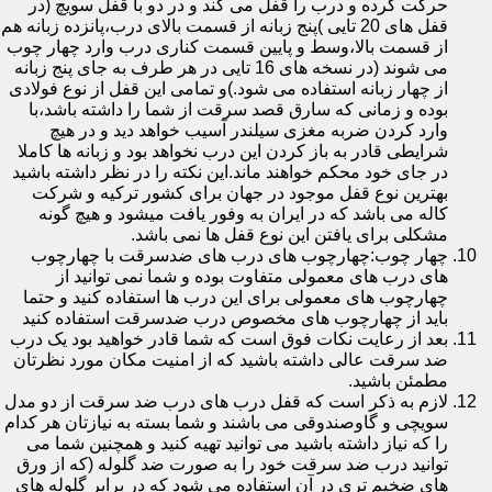
حرکت کرده و درب را قفل می کند و در دو با قفل سویچ (در
قفل های 20 تایی )پنج زبانه از قسمت بالای درب،پانزده زبانه هم
از قسمت بالا،وسط و پایین قسمت کناری درب وارد چهار چوب
می شوند (در نسخه های 16 تایی در هر طرف به جای پنج زبانه
از چهار زبانه استفاده می شود.)و تمامی این قفل از نوع فولادی
بوده و زمانی که سارق قصد سرقت از شما را داشته باشد،با
وارد کردن ضربه مغزی سیلندر آسیب خواهد دید و در هیچ
شرایطی قادر به باز کردن این درب نخواهد بود و زبانه ها کاملا
در جای خود محکم خواهند ماند.این نکته را در نظر داشته باشید
بهترین نوع قفل موجود در جهان برای کشور ترکیه و شرکت
کاله می باشد که در ایران به وفور یافت میشود و هیچ گونه
مشکلی برای یافتن این نوع قفل ها نمی باشد.
چهار چوب:چهارچوب های درب های ضدسرقت با چهارچوب
های درب های معمولی متفاوت بوده و شما نمی توانید از
چهارچوب های معمولی برای این درب ها استفاده کنید و حتما
باید از چهارچوب های مخصوص درب ضدسرقت استفاده کنید
بعد از رعایت نکات فوق است که شما قادر خواهید بود یک درب
ضد سرقت عالی داشته باشید که از امنیت مکان مورد نظرتان
مطمئن باشید.
لازم به ذکر است که قفل درب های درب ضد سرقت از دو مدل
سویچی و گاوصندوقی می باشند و شما بسته به نیازتان هر کدام
را که نیاز داشته باشید می توانید تهیه کنید و همچنین شما می
توانید درب ضد سرقت خود را به صورت ضد گلوله (که از ورق
های ضخیم تری در آن استفاده می شود که در برابر گلوله های