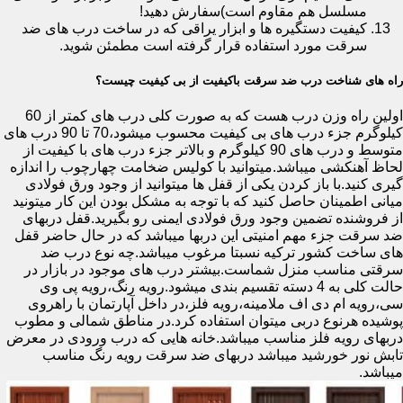
مسلسل هم مقاوم است)سفارش دهید!
کیفیت دستگیره ها و ابزار یراقی که در ساخت درب های ضد
سرقت مورد استفاده قرار گرفته است مطمئن شوید.
راه های شناخت درب ضد سرقت باکیفیت از بی کیفیت چیست؟
اولین راه وزن درب هست که به صورت کلی درب های کمتر از 60
کیلوگرم جزء درب های بی کیفیت محسوب میشود،70 تا 90 درب های
متوسط و درب های 90 کیلوگرم و بالاتر جزء درب های با کیفیت از
لحاظ آهنکشی میباشد.میتوانید با کولیس ضخامت چهارچوب را اندازه
گیری کنید.با باز کردن یکی از قفل ها میتوانید از وجود ورق فولادی
میانی اطمینان حاصل کنید که با توجه به مشکل بودن این کار میتونید
از فروشنده تضمین وجود ورق فولادی ایمنی رو بگیرید.قفل دربهای
ضد سرقت جزء مهم امنیتی این دربها میباشد که در حال حاضر قفل
های ساخت کشور ترکیه نسبتا مرغوب میباشد.چه نوع درب ضد
سرقتی مناسب منزل شماست.بیشتر درب های موجود در بازار در
حالت کلی به 4 دسته تقسیم بندی میشود.رویه رنگ،رویه پی وی
سی،رویه ام دی اف ملامینه،رویه فلز،در داخل آپارتمان با راهروی
پوشیده هرنوع دربی میتوان استفاده کرد.در مناطق شمالی و مطوب
دربهای رویه فلز مناسب میباشد.خانه هایی که درب ورودی در معرض
تابش نور خورشید میباشد دربهای ضد سرقت رویه رنگ مناسب
میباشد.