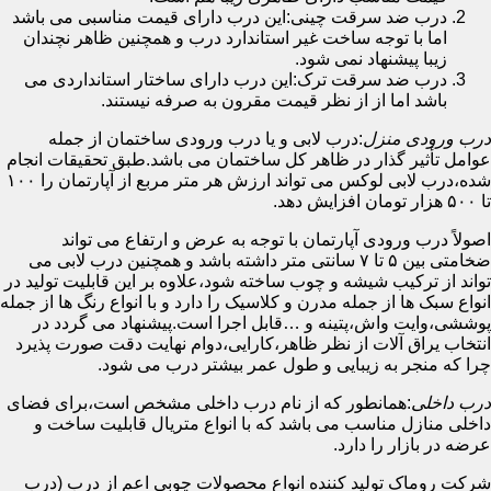
درب ضد سرقت چینی:این درب دارای قیمت مناسبی می باشد
اما با توجه ساخت غیر استاندارد درب و همچنین ظاهر نچندان
زیبا پیشنهاد نمی شود.
درب ضد سرقت ترک:این درب دارای ساختار استانداردی می
باشد اما از از نظر قیمت مقرون به صرفه نیستند.
درب ورودی منزل
:درب لابی و یا درب ورودی ساختمان از جمله
عوامل تأثیر گذار در ظاهر کل ساختمان می باشد.طبق تحقیقات انجام
شده،درب لابی لوکس می تواند ارزش هر متر مربع از آپارتمان را ۱۰۰
تا ۵۰۰ هزار تومان افزایش دهد.
اصولاً درب ورودی آپارتمان با توجه به عرض و ارتفاع می تواند
ضخامتی بین ۵ تا ۷ سانتی متر داشته باشد و همچنین درب لابی می
تواند از ترکیب شیشه و چوب ساخته شود،علاوه بر این قابلیت تولید در
انواع سبک ها از جمله مدرن و کلاسیک را دارد و با انواع رنگ ها از جمله
پوششی،وایت واش،پتینه و …قابل اجرا است.پیشنهاد می گردد در
انتخاب یراق آلات از نظر ظاهر،کارایی،دوام نهایت دقت صورت پذیرد
چرا که منجر به زیبایی و طول عمر بیشتر درب می شود.
درب داخلی
:همانطور که از نام درب داخلی مشخص است،برای فضای
داخلی منازل مناسب می باشد که با انواع متریال قابلیت ساخت و
عرضه در بازار را دارد.
شرکت روماک تولید کننده انواع محصولات چوبی اعم از درب (درب