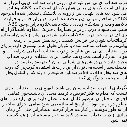
درب ضد آب ای بی اس لایه های درونی درب ضد آب ای بی اس از ام
دی اف است.لایه های میانی همان لایه ای است که با ABS،پوشانده
می شود.لایه های انتهایی نیز از رویه ی پلاستیکی تشکیل شده اند.وجود
ABS در ساختار میانی آن باعث شده تا درب در برابر فشار و حرارت
بالا،مقاومت و استحکام زیادی داشته باشد.علاوه براین،وجود ABS
سبب می شود تا درب در برابر فشارهای فیزیکی،مقاوم باشد.اگر از ام
دی اف در ساخت درب ABS استفاده نشود،می توان از نئوپان استفاده
کرد.انتخاب نئوپان در افزایش کیفیت درب،نقش بسزایی دارد.به
بیانی،درب ضدآب ساخته شده با نئوپان،طول عمر بیشتری دارد.مزایای
درب ضد آب ای بی اس عبارتند از:درب ضد آب با تمامی شرایط آب و
هوایی سازگار است،محدودیت خاصی برای استفاده از درب ضد آب
وجود ندارد.حتی در شهرهای شمالی ایران که درصد رطوبت در
محیط،بسیار است،می توان از این درب ها استفاده کرد.چرا که درب
های ضد بخار ABS تا 99 درصد،این قابلیت را دارند که از انتقال بخار
آب به محیط،جلوگیری کنند.
نگهداری از درب ضد آب،آسان می باشد.با تهیه ی درب ضد آب نیازی
نیست که مدام به فکر تعویض یا ترمیم مجدد آن باشید.چون تمامی
اجزای ساختار آن به طور کامل به هم اتصال دارند.برای تولید درب های
مقاوم در برابر نفوذ آب از پیچ استفاده نمی شود.تمامی اجزای ساختار
آن به طور پیوسته در کنار هم قرار گرفته اند.بنابراین حتی اگر زمان
زیادی از درب ضدآب استفاده کنید،ساختار منسجم آن از هم گسسته
نمی شود.