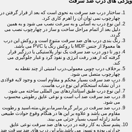
ویژگی های درب ضد سرقت
ساختار درب ضد سرقت به نحوی است که بعد از قرار گرفتن در
چهارچوب نمی توان آن را اهرم کاری کرد.
این نوع درب به آسانی و به سرعت نصب می شود و به همین
دلیل بعد از اتمام مراحل ساخت و ساز در چهارچوب نصب می
گردد.
رنگ بندی درب های ضد سرقت متنوع است و روکش این درب
ها معمولا از جنس MDF با روکش رنگ یا PVC می باشد.
دور تا دور درب ضد سرقت یک نوار پلاستیکی یا درزگیر قرار
گرفته که از هدر رفت انرژی و نفوذ گرد و غبار جلوگیری می
کند.
برخلاف درب چوبی معمولی،درب امنیتی از چند نقطه به
چهارچوب متصل می شود.
درب ضد سرقت بسیار محکم و مقاوم است و وجود لایه فولادی
در آن نشانه استحکام این نوع درب هاست.
این نوع درب طبق استانداردهای بین المللی ساخته می شود.
درب ضد سرقت ضد آب است و نوعی عایق رطوبتی محسوب
می شود.
درب ضد سرقت در برابر گرما،سرما،برش،مته،اسید و رطوبت
مقاوم می باشد و علاوه بر این ها در هنگام وقوع حوادث طبیعی
مانند زلزله آسیب بسیار جزئی می بیند.
پشم سنگ به کار رفته در درب های ضد سرقت نوعی عایق
حرارتی بوده و نسوز می باشد.بنابراین درب های ضد سرقت ضد