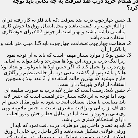
در هنگام خرید درب ضد سرقت به چه نکاتی باید توجه
کرد؟
جنس چهارچوب درب ضد سرقت :که باید فلز به کار رفته در آن
از آلیاژ خوب و با کیفیت باشد و محل اتصال ورق ها جوش کاری
مناسبی داشته باشند و بهتر است از جوش co2 برای جوشکاری
استفاده شده باشد.
ضخامت چهارچوب:ضخامت چهارچوب باید 1.5 میلی متر باشد و
یا بالاتر از آن
جنس لولا:از موارد بسیار مهمی است که باید به آن توجه نمود
زیرا لنگه درب بر روی این لولا ها میچرخد و باید بتواند به آسانی
وزن درب را تحمل کند که اگر جنس لولا ها نامرغوب و تعداد لولا
ها کم باشد پس از گذشت مدتی درب از حالت تنظیم و رگلاژی
خارج میشود که بهترین حالت استفاده از 3 عدد لولا و همچنین
استفاده از لولای بلبرینگ دار است.
جنس لایه:درست است که طرح لایه درب به صورت سلیقه ای
بوده اما توجه به این نکته بسیار حائز اهمیت است که جنس لایه
باید متناسب با محل استفاده انتخاب شود به طور مثال جنس ام
دی اف از زیبایی و براقیت بیشتری نسبت به جنس ملامینه و پی
وی سی برخوردار است اما در مقابل خط و خش و نور آفتاب
دارای استحکام کمتری می باشد.
باید به فضای داخلی بین دو طرف درب دقت نمود که باید از
ورقی فولادی تشکیل شده باشد و اگر داخل درب خالی از ورق
فولادی باشد در حقیقت شما یک درب معمولی در ابعاد بزرگتر