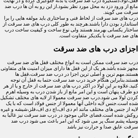
قفل،لولا،دستگیره درب ضد سرقت یا بدنه جلوگیری کرده و در نهایت
مانع از ورود دزد به محل مورد نظر بشود.از این رو به آن ها درب ضد
سرقت می گویند.
درب های ضد سرقت از لحاظ فنی و ساختاری باید مولفه هایی را برا
استاندارد بودن دارا باشند.هرچند به طور کلی درب های ضد سرقت از
ساختار یکسانی بهرمند هستند ولی نوع ساخت و کیفیت ساخت درب
های ضد سرقت با یکدیکر متفاوت است.
اجزای درب های ضد سرقت
درب ضد سرقت ممکن است به انواع مختلف قفل های ضد سرقت
مجهز شده باشد.هر یک از این قفل ها دارای میزان امنیت های متفاوتی
هستند.مهم ترین و اصلی ترین اجزا در درب ضد سرقت،قفل ها
هستند.بنابراین هنگام خرید درب ضد سرقت حتما به قفل آن توجه
کنید.علاوه بر این لولا در اکثر درب های ضد سرقت از خارج و یا از هر
دو طرف پنهان است و این امر مانع از باز شدن درب به وسیله اهرم
کردن لولا می شود.درب ضد سرقت معمولا از لایه های مختلف تشکیل
شده است.جنس لایه داخلی آنها معمولا از جنس فولاد است که با یک
لایه از جنس های مختلف مانند ام دی اف،اچ دی اف،فلز،شیشه و غیره
روکش شده است.فضای خالی موجود در درب ضد سرقت نیز غالبا به
وسیله پشم سنگ پر می شود که این امر باعث می شود درب ضد
سرقت عایق صدا و حرارت نیز باشد