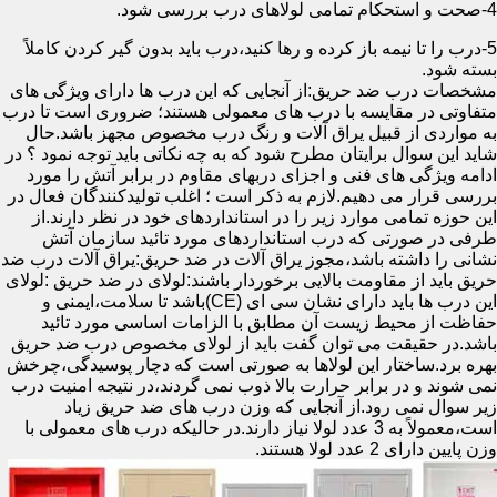
4-صحت و استحکام تمامی لولاهای درب بررسی شود.
5-درب را تا نیمه باز کرده و رها کنید،درب باید بدون گیر کردن کاملاً
بسته شود.
مشخصات درب ضد حریق:از آنجایی که این درب ها دارای ویژگی های
متفاوتی در مقایسه با درب های معمولی هستند؛ ضروری است تا درب
به مواردی از قبیل یراق آلات و رنگ درب مخصوص مجهز باشد.حال
شاید این سوال برایتان مطرح شود که به چه نکاتی باید توجه نمود ؟ در
ادامه ویژگی های فنی و اجزای دربهای مقاوم در برابر آتش را مورد
بررسی قرار می دهیم.لازم به ذکر است ؛ اغلب تولیدکنندگان فعال در
این حوزه تمامی موارد زیر را در استانداردهای خود در نظر دارند.از
طرفی در صورتی که درب استانداردهای مورد تائید سازمان آتش
نشانی را داشته باشد،مجوز یراق آلات در ضد حریق:یراق آلات درب ضد
حریق باید از مقاومت بالایی برخوردار باشند:لولای در ضد حریق :لولای
این درب ها باید دارای نشان سی ای (CE)باشد تا سلامت،ایمنی و
حفاظت از محیط زیست آن مطابق با الزامات اساسی مورد تائید
باشد.در حقیقت می توان گفت باید از لولای مخصوص درب ضد حریق
بهره برد.ساختار این لولاها به صورتی است که دچار پوسیدگی،چرخش
نمی شوند و در برابر حرارت بالا ذوب نمی گردند،در نتیجه امنیت درب
زیر سوال نمی رود.از آنجایی که وزن درب های ضد حریق زیاد
است،معمولاً به 3 عدد لولا نیاز دارند.در حالیکه درب های معمولی با
وزن پایین دارای 2 عدد لولا هستند.