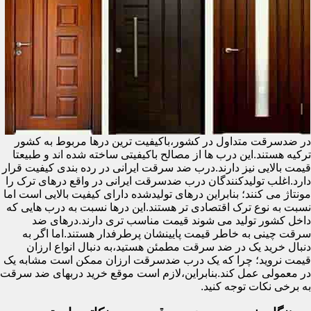
در ضدسرقت متداول در کشور،باکیفیت ترین درها مربوط به کشور
ترکیه هستند.این درب ها از مصالح باکیفیتی ساخته شده اند و طبیعتا
قیمت بالایی نیز دارند.درب ضد سرقت ایرانی در رده بندی کیفیت قرار
دارد.اغلب تولیدکنندگان درب ضدسرقت ایرانی در واقع درهای ترک را
مونتاژ می کنند؛ بنابراین درهای تولیدشده دارای کیفیت بالایی است اما
نسبت به نوع ترک اقتصادی تر هستند.این درها نسبت به درب هایی که
داخل کشور تولید می شوند قیمت مناسب تری دارند.درهای ضد
سرقت چینی به خاطر قیمت پایینشان پرطرفدار هستند.اما اگر به
دنبال خرید یک در ضد سرقت مطمئن هستید،به دنبال انواع ارزان
قیمت نروید؛ چرا که یک درب ضدسرقت ارزان ممکن است مشابه یک
در معمولی عمل کند.بنابراین،لازم است موقع خرید دربهای ضد سرقت
به برخی نکات توجه کنید.