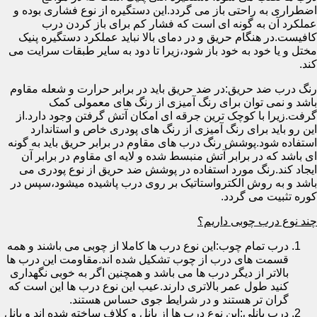
اضطراری به راحتی باز می گردد.این دستگیره از نوع فشاری بوده و
عملکرد آن به گونه ای است که فشار کم برای باز کردن درب
کافیست.در هنگام حریق و در دمای بالا نباید عملکرد دستگیره پنیک
مختل و یا خود به خود باز شود،زیرا تا دود به سایر طبقات سرایت می
کند.
رنگ درب ضد حریق:در ضد حریق باید در برابر حرارت و شعله مقاوم
باشد و نمی توان برای رنگ آمیزی از رنگ های معمولی کمک
گرفت.زیرا با کوچک ترین جرقه ای امکان آتش گرفتن وجود دارد.از
این رو باید برای رنگ آمیزی از رنگ های پودری خاص و استاندارد
استفاده شود.پوشش رنگ درب های مقاوم در برابر حریق باید به گونه
ای باشد که در برابر آتش منبسط شده و لایه ای مقاوم در برابر آن
ایجاد کند.رنگ مورد استفاده در پوشش ضد حریق از نوع پودری می
باشد و به روش الکترواستاتیک بر روی درب پاشیده میشود،سپس در
کوره تثبیت می گردد.
چند نوع درب چوبی داریم؟
درب تمام چوب:این نوع درب ها کاملا از چوبی می باشند و همه
قسمت های درب از چوب تشکیل شده اند.مقاومت این درب ها
بالاتر از دیگر درب ها می باشد و همچنین اگر به خوبی نگهداری
کنید طول عمر بالاتری دارند.عیب این نوع درب ها این است که
گران تر هستند و در شرایط جوی حساس هستند.
درب پانلی:این نوع درب ها از پانل و کلاف ساخته شده اند و پانل