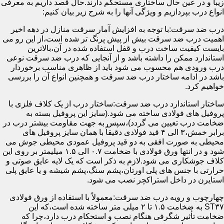
زیبا و در عین حال ساختاری مستحکم دارند.حال قصد داریم به معرفی
انواع درب بپردازیم و ویژگی آنها را به شرح زیر بیان کنیم:
درب ضد سرقت:با توجه به افزایش آمار سرقت منازل در دهه اخیر
اهمیت درب ضد سرقت بیش از پیش پرنگ تر شده است،از این رو می
بایست کیفیت ساخت درب و قفل استفاده شده در آن،بالاترین
استاندارد ممکن را داشته باشد و از آنجایی که درب ضد سرقت نوعی
درب ورودی هم محسوب می شود باید از ظاهری مناسب برخوردار
باشد در ادامه ساختار درب ضد سرقت و همچنین انواع آن را بررسی
خواهیم کرد.
ساختار استاندارد درب ضد سرقت:ساختار درب از یک کلاف فلزی با
پروفیل های فولادی ساخته می شود.(سایز این پروفیل بسته به
ضخامت درب تعیین می گردد)،سپس به جهت مقاومت بیشتر درب در
برابر خمش،۳ الی ۴ قید فولادی دقیقاً با همان سایز پروفیل های
محیطی به صورت افقی به دو قید پروفیل عمودی محیطی جوش می
شود و در انتها ورق فولادی با ضخامت ۰.۷ الی ۱.۵ میلیمتر بر روی این
کلاف جوشکاری می شود.لازم به ذکر است که یک لایه عایق صوتی و
حرارتی با جنس های پلی اورتان،پشم سنگ،پشم شیشه و یا عایق پلی
استایرن در داخل استراکچر نصب می شود.
چهارچوب و رویه درب ضد سرقت:معمولاً با استفاده از ورق فولادی
ST۳۷ به ضخامت ۱.۵ تا ۲ میلی متر ساخته شده است،که این
ضخامت تأثیر شگرفی هنگام نصب و استحکام درب دارد،چرا که