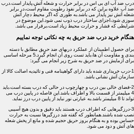
درب ضد آب ای بی اس در برابر حرارت و شعله آتش،پایدار است.درب
ضد آب علاوه براین که در برابر نفوذ رطوبت مقاوم است،در برابر
شعله آتش نیز پایدار می باشد.به طوری که اگر محیط دچار آتش
سوزی شود،اجزای ساختار درب ذوب نمی شود.این موضوع در
شرایطی که فشار و حرارت محیط زیاد است،برقرار می باشد.
هنگام خرید درب ضد حریق به چه نکاتی توجه نماییم
برای حصول اطمینان از عملکرد دربهای ضد حریق مطابق با دسته
بندی و مقاومت آن ها،باید تست روی آن انجام گیرد.5 مرحله اساسی
برای آزمایش در ضد حریق به شرح زیر انجام می گیرد:
1-درب خریداری شده باید دارای گواهینامه فنی و تائیدیه اصالت کالا از
سازمان آتش نشانی باشد.
2-فضای خالی بین درب و چهارچوب در حالی که درب بسته است،باید
4 میلیمتر از قسمت بالا و اطراف باشد.این فاصله در پایین درب می
تواند تا 8 میلیمتر باشد.به عبارتی نور نباید از پایین درب درز نماید.
3-درزگیرهایی که اطراف درب هستند باید دقیق و بدون هیچ آسیبی
نصب شده باشند.همانطور که گفته شد درزگیرها نسبت به حرارت
حساس بوده و به هنگام بروز حریق حجیم شده و مانع از پخش شعله
های آتش و دود می شود.