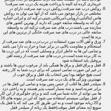
خریداری کرده اید البته با پرداخت هزینه یک درب ضد سرقت!
روکش درب ضد سرقت:روکش درب ضد سرقت دارای در
مختلفی در بازار موجود می باشد که از آنها می توان به روکش
هاس ایتالیایی،اروپایی،آمریکایی،چینی،ترکیه ای و ایرانی اشاره
کرد که به واسطه سابقه خوبی که دارند از بهترین کشور های
سازنده می باشند.درب های ضد سرقت ترکیه ای به واسطه
سابقه عالی در درب های ضد سرقت خانگی از برترین های این
برند ها است
ورق و آهن آلات مورد استفاده در درب:درب های ضد سرقت از
استحکام و مقاومت بالایی در برابر صدا و حرارت دارا می باشد
و تمامی این ها به خاطر ابزار و وسایلی است که در این درب ها
به کار برده شده است.در درب های ضد سرقت از رشته آهن
پروفیل باید استفاده شود
قفل و یراق:قفل و یراق ها همگی باید از مرغوب ترین ها باشند و
در غیر این صورت تمامی امنیتی که برای درب شما به کار رفته
است هیچ خواهد بود! پس انتخاب یک قفل و یراق خوب از
مهمترین ویژگی های یک درب ضد سرقت است.
سیلندر قفل ها اغلب از جنس مس بوده و تمامی این قفل ها در
برابر ضربه،اسید و مته بسیار آسیب پذیر هستند و به راحتی دزد
ها می توانند از خانه شما سرقت کنند و برای جلوگیری از این کار
از قفل مولتی سیستم استفاده می شود که این در نمونه های 16
و 20 زبانه موجود است و به این طریق کار می کند که با قفل یک
سویچ (به معنای قفل موقت)فقط یک زبانه از سیلندر قفل