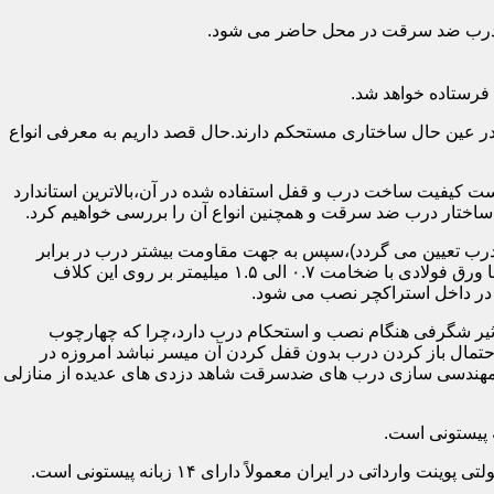
اد درب ضد سرقت در محل حاضر می شود.
فرستاده خواهد شد.
ر عین حال ساختاری مستحکم دارند.حال قصد داریم به معرفی انواع
 کیفیت ساخت درب و قفل استفاده شده در آن،بالاترین استاندارد
اختار درب ضد سرقت و همچنین انواع آن را بررسی خواهیم کرد.
درب تعیین می گردد)،سپس به جهت مقاومت بیشتر درب در برابر
خمش،۳ الی ۴ قید فولادی دقیقاً با همان سایز پروفیل های محیطی به صورت افقی به دو قید پروفیل عمودی محیطی جوش می شود و در انتها ورق فولادی با ضخامت ۰.۷ الی ۱.۵ میلیمتر بر روی این کلاف
 در داخل استراکچر نصب می شود.
۱.۵ تا ۲ میلی متر ساخته شده است،که این ضخامت تأثیر شگرفی هنگام نصب و استحکام درب دارد،چرا که چهارچوب
حتمال باز کردن درب بدون قفل کردن آن میسر نباشد امروزه در
م مهندسی سازی درب های ضدسرقت شاهد دزدی های عدیده از منازلی