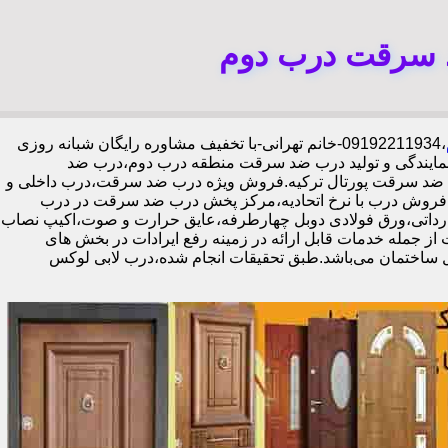
د سرقت درب دوم
،09192211934-خانم تهرانی-با تخفیف مشاوره رایگان شبانه روزی
مایندگی و تولید درب ضد سرقت منطقه درب دوم،درب ضد
ای ضد سرقت پورتال ترکیه.فروش ویژه درب ضد سرقت،درب داخلی و
فروش درب با نرخ اتحادیه،مرکز پخش درب ضد سرقت در درب
ب لابی در درب دوم،ایمن ترین درب ضد سرقت-خرید مستقیم از کارخانه قفل گاوصندوقی کاله،ضد برش و ضد دیلم 100% وارداتی،ورق فولادی دوبل چهارطرفه،عایق حرارت و صوت،اکیپ نصاب
،تعمیرات درب ضد سرقت از جمله خدمات قابل ارائه در زمینه رفع ایرادات در بخش های
ل ساختمان می‌باشد.طبق تحقیقات انجام شده،درب لابی لوکس