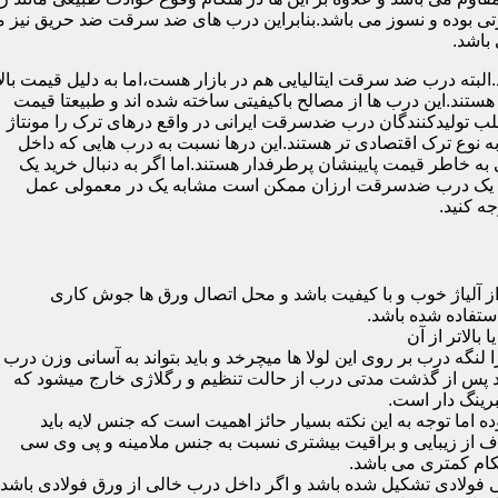
 بوده و نسوز می باشد.بنابراین درب های ضد سرقت ضد حریق نیز می
باشد.
لبته درب ضد سرقت ایتالیایی هم در بازار هست،اما به دلیل قیمت بال
تند.این درب ها از مصالح باکیفیتی ساخته شده اند و طبیعتا قیمت
اغلب تولیدکنندگان درب ضدسرقت ایرانی در واقع درهای ترک را مونتاژ
به نوع ترک اقتصادی تر هستند.این درها نسبت به درب هایی که داخل
خاطر قیمت پایینشان پرطرفدار هستند.اما اگر به دنبال خرید یک
 که یک درب ضدسرقت ارزان ممکن است مشابه یک در معمولی عمل
ه کنید.
ز آلیاژ خوب و با کیفیت باشد و محل اتصال ورق ها جوش کاری
 لنگه درب بر روی این لولا ها میچرخد و باید بتواند به آسانی وزن درب
باشد پس از گذشت مدتی درب از حالت تنظیم و رگلاژی خارج میشود که
ما توجه به این نکته بسیار حائز اهمیت است که جنس لایه باید
ف از زیبایی و براقیت بیشتری نسبت به جنس ملامینه و پی وی سی
کام کمتری می باشد.
ی فولادی تشکیل شده باشد و اگر داخل درب خالی از ورق فولادی باشد