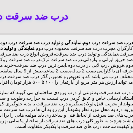
درب ضد سرقت درب
درب ضد سرقت درب دوم
،
نمایندگی و تولید درب ضد سرقت درب دوم
کارگران مجرب درب ضد سرقت محدوده درب دوم،
نمایندگی و تولید
سرقت،نمایندگی و تولید درب ضد سرقت،فروش انواع درب ضد سرقت با
ضد حریق ایرانی و وارداتی.درب ضد سرقت ترک.درب ضد سرقت روکش
حرفه ای با گاران
مختلف درب می باشد که با تعویض و تعمیر،رگلاژ درب ضد سرقت،درب ل
می‌تواند ارزش هر متر مربع از آپارتمان را ۱۰۰ تا ۵۰۰ هزار تومان افزایش دهد،درب ضد سرقت چینی در درب دوم،
.
درب ضد سرقت به نوعی از درب ورودی ساختمان می گویند که سازنده
استانداردهایی خاص و عایق کردن درب نسبت به حرارت،رطوبت و صدا،آ
بتواند از تخریب قفل،لولا،دستگیره درب ضد سرقت یا بدنه جلوگیری کرده
ورود دزد به محل مورد نظر بشود.از این رو به آن ها درب ضد سرقت می
درب های ضد سرقت از لحاظ فنی و ساختاری باید مولفه هایی را برا استا
باشند.هرچند به طور کلی درب های ضد سرقت از ساختار یکسانی بهرم
و کیفیت ساخت درب های ضد سرقت با یکدیکر متفاوت است.