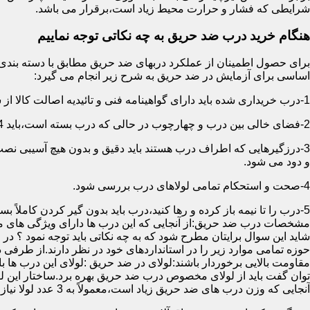
شرایطی که فشار و حرارت محیط زیاد است،برقرار می باشد.
هنگام خرید درب ضد حریق به چه نکاتی توجه نماییم
اساسی برای آزمایش در ضد حریق به شرح زیر انجام می گیرد:
1-درب خریداری شده باید دارای گواهینامه فنی و تائیدیه اصالت کالا از سازمان آتش نشانی باشد.
2-فضای خالی بین درب و چهارچوب در حالی که درب بسته است،باید 4 میلیمتر از قسمت بالا و اطراف باشد.این فاصله در پایین درب می تواند تا 8 میلیمتر باشد.به عبارتی نور نباید از پایین درب درز نماید.
3-درزگیرهایی که اطراف درب هستند باید دقیق و بدون هیچ آسیبی ن
و دود می شود.
4-صحت و استحکام تمامی لولاهای درب بررسی شود.
5-درب را تا نیمه باز کرده و رها کنید،درب باید بدون گیر کردن کاملاً بسته شود.
مشخصات درب ضد حریق:از آنجایی که این درب ها دارای ویژگی های م
شاید این سوال برایتان مطرح شود که به چه نکاتی باید توجه نمود ؟ در
حوزه تمامی موارد زیر را در استانداردهای خود در نظر دارند.از طرفی
توان گفت باید از لولای مخصوص درب ضد حریق بهره برد.ساختار این لو
آنجایی که وزن درب های ضد حریق زیاد است،معمولاً به 3 عدد لولا نیاز دارند.در حالیکه درب های معمولی با وزن پایین دارای 2 عدد لولا هستند.