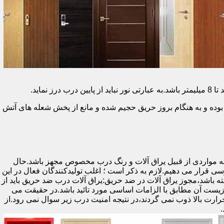
وده و به هنگام بروز حریق حجیم شده و مانع از پخش شعله های آتش
ه مواردی از قبیل یراق آلات و رنگ درب مخصوص مجهز باشد.حال
رسی قرار می دهیم.لازم به ذکر است ؛ اغلب تولیدکنندگان فعال در این
ته باشد،مجوز یراق آلات در ضد حریق:یراق آلات درب ضد حریق باید از
ای نشان سی ای (CE)باشد تا سلامت،ایمنی و حفاظت از محیط زیست آن مطابق با الزامات اساسی مورد تائید باشد.در حقیقت می
رت بالا ذوب نمی گردند،در نتیجه امنیت درب زیر سوال نمی رود.از