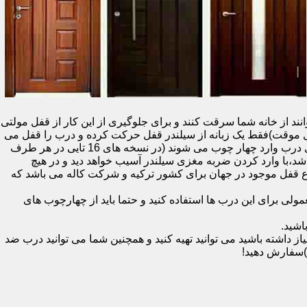
نند از خانه شما سرقت کنند و برای جلوگیری از این کار از قفل مولتی
قفل یک سویچ (به معنای قفل موقت)فقط یک زبانه از سیلندر قفل حرکت کرده و درب را قفل می
کند و در دو با قفل سویچ (در قفل های 20 تایی )پنج زبانه از قسمت بالای درب،پانزده زبانه هم از قسمت بالا،وسط و پایین قسمت کناری درب وارد چهار چوب می شوند (در نسخه های 16 تایی در هر طرف
اشد،با وارد کردن ضربه مغزی سیلندر آسیب خواهد دید و در هیچ
ن نوع قفل موجود در جهان برای کشور ترکیه و شرکت کاله می باشد که
 برای این درب ها استفاده کنید و حتما باید از چهارچوب های
اشید.
داشته باشید می توانید تهیه کنید و همچنین شما می توانید درب ضد
)سفارش دهید!