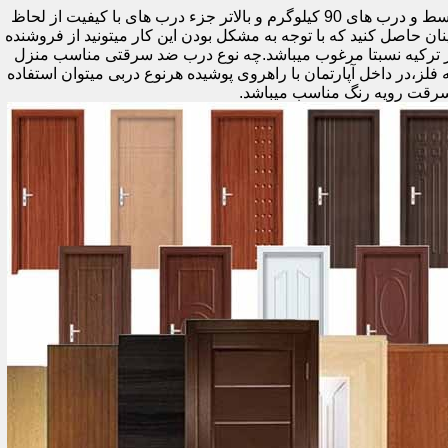
اولین راه وزن درب هست که به صورت کلی درب های کمتر از 60 کیلوگرم جزء درب های بی کیفیت محسوب میشود،70 تا 90 درب های متوسط و درب های 90 کیلوگرم و بالاتر جزء درب های با کیفیت از لحاظ
نان حاصل کنید که با توجه به مشکل بودن این کار میتونید از فروشنده
ر ترکیه نسبتا مرغوب میباشد.چه نوع درب ضد سرقتی مناسب منزل
ام دی اف ملامینه،رویه فلز،در داخل آپارتمان با راهروی پوشیده هرنوع دربی میتوان استفاده
سرقت رویه رنگ مناسب میباشد.