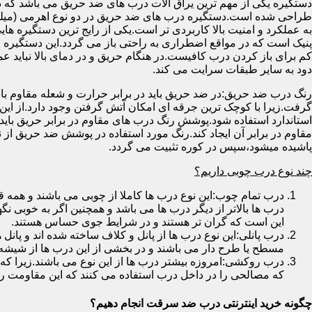
دستگیره یکی از مهم ترین یراق آلات درب های ضد حریق می باشد که دا
طراحی شده است.دستگیره درب های ضد حریق در دو نوع اهرمی (میله
به عملکرد و امنیت بالا کاربردی تر است.یکی از رایج ترین دستگیره ه
پنیک است که در مواقع اضطراری به راحتی باز می گردد.این دستگیره ا
کم برای باز کردن درب کافیست.در هنگام حریق و در دمای بالا نباید عمل
دود به سایر طبقات سرایت می کند.
رنگ درب ضد حریق:در ضد حریق باید در برابر حرارت و شعله مقاوم با
گرفت.زیرا با کوچک ترین جرقه ای امکان آتش گرفتن وجود دارد.از این 
استاندارد استفاده شود.پوشش رنگ درب های مقاوم در برابر حریق باید ب
مقاوم در برابر آن ایجاد کند.رنگ مورد استفاده در پوشش ضد حریق از
پاشیده میشود،سپس در کوره تثبیت می گردد.
چند نوع درب چوبی داریم؟
درب تمام چوب:این نوع درب ها کاملا از چوبی می باشند و هم
درب ها بالاتر از دیگر درب ها می باشد و همچنین اگر به خوبی نگ
این است که گران تر هستند و در شرایط جوی حساس هستند.
درب پانلی:این نوع درب ها از پانل و کلاف ساخته شده اند و پانل 
مسطح یا طرح دار می باشند و در بخشی از این درب ها از شیشه
درب روکشی:امروزه بیشتر درب ها از این نوع می باشند.زیرا که 
که مصالحی را در داخل درب استفاده می کنند که این مقاومت را ب
چگونه خرید اینترنتی درب ضد سرقت انجام دهیم؟