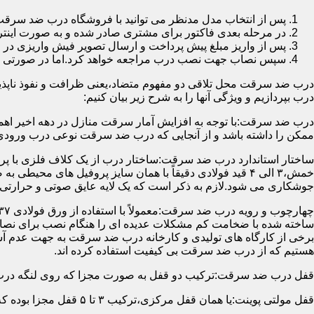
پس از انتخاب مدل مدنظر می توانید با فروشگاه درب ضد سرقت
در مرحله بعدی فاکتور برای مشتری صادر شده و به صورت اینتر
پس از واریز مبلغ پیش پرداخت و ارسال تصویر فیش واریزی 
سپس نصاب جهت نصب درب مراجعه خواهد کرد.اما در صورتی که از
درب ضد سرقت محل تلاقی دو مفهوم متضاد،یعنی ظرافت و نفوذ ناپذیر
درب بپردازیم و ویژگی آنها را به شرح زیر بیان کنیم:
درب ضد سرقت:با توجه به افزایش آمار سرقت منازل در دهه اخیر اهم
ممکن را داشته باشد و از آنجایی که درب ضد سرقت نوعی درب ورودی 
ساختار استاندارد درب ضد سرقت:ساختار درب از یک کلاف فلزی با پر
جوشکاری می شود.لازم به ذکر است که یک لایه عایق صوتی و حرارتی 
ساخته شده با ضخامت کم مشکلات عدیده ای را هنگام نصب برای نصاب 
برخی از کارگاه های تولیدی و کارخانه درب ضد سرقت به جهت عدم 
هستیم که از درب ضد سرقت بی کیفیت استفاده کرده اند.
قفل درب ضد سرقت:ترکیب دو قفل به صورت مجزا که روی لنگه درب نصب می گردد به 
قفل مولتی پوینت:یا همان قفل مرکزی،ترکیب ۳ تا ۵ قفل مجزا بوده که توسط یک میله یا اهرم به صورت یک پارچه عمل می کنند،قفل های مولتی پوینت وارداتی در ایران معمولاً دارای ۱۴ زبانه پیستونی است.