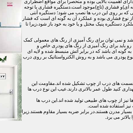
رای اهمییت بالایی بوده و منحصرا برای مواقع اضطراری
 ای)و فشاری (تاچ)موجود است.دستگیره فشاری با توجه
ایی که بر روی این درب ها نصب می شود؛ دستگیره آنتی
ز نوع فشاری بوده و عملکرد آن به گونه ای است که فشار
کرد دستگیره پنیک مختل و یا خود به خود باز شود،زیرا تا
شد و نمی توان برای رنگ آمیزی از رنگ های معمولی کمک
رو باید برای رنگ آمیزی از رنگ های پودری خاص و
ه گونه ای باشد که در برابر آتش منبسط شده و لایه ای
 نوع پودری می باشد و به روش الکترواستاتیک بر روی درب
ه قسمت های درب از چوب تشکیل شده اند.مقاومت این
هداری کنید طول عمر بالاتری دارند.عیب این نوع درب ها
ها نیز از چوب های طبیعی تولید شده اند.این درب ها
 نیز استفاده شده است.
بسیار مدرن هستند.در برابر ضربه بسیار مقاوم هستند.زیرا
الاتر می برد.