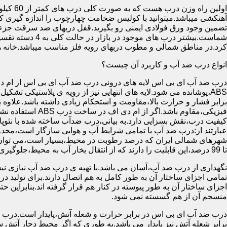
آهنکشی میباشد.میتوانید با کولیس ضخامت چهارچوب را اندازه گیری کنید
تضمین وجود ورق فولادی ایمنی رو بگیرید.قفل دربهای ضد سرقت جزء
شماست.بیشتر در
کرد.در مناطق شمالی و مطوب دربهای رویه فلز مناسب میباشد.خانه 
انواع درب ضد آب و کاربرد آن چیست؟
درب ضد آب ای بی اس لایه های درونی درب ضد آب ای بی اس از ام دی 
فیزیکی،مقاوم باشد.اگ
کیفیت درب،نقش بسزایی دارد.به بیانی،درب ضدآب ساخته شده با نئو
عبارتند از:درب ضد آب با تمامی شرایط آب و هوایی سازگار است،محدو
تا 99 درصد،این قابلیت را دارند که از انتقال بخار آب به محیط،جلوگیری کنند.
نگهداری از درب ضد آب،آسان می باشد.با تهیه ی درب ضد آب نیازی نی
تمامی اجزای ساختار آن به طور کامل به هم اتصال دارند.برای تولید در
اجزای ساختار آن به طور پیوسته در کنار هم قرار گرفته اند.بنابراین 
منسجم آن از هم گسسته نمی شود.
درب ضد آب ای بی اس در برابر حرارت و شعله آتش،پایدار است.درب ضد
برابر شعله آتش نیز پایدار می باشد.به طوری که اگر محیط دچار آت