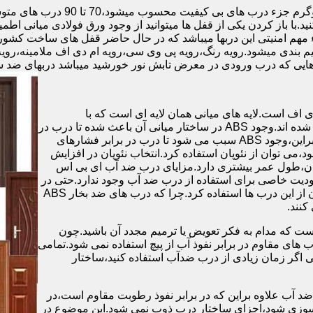
.با باز کردن یکی از قفل ها میتوانید از وجود ورق فولادی میانی اطمی
 مهم امنیتی این دربها میباشد که در حال حاضر قفل های ساخت کشو
ب های موجود در بازار در حالت کلی به 4 دسته تقسیم بندی میشود.رویه رنگ،رویه پی وی سی،رویه 
هایی که درب ورودی در معرض تابش نور خورشید میباشد دربهای ضد 
اف است.لایه های میانی همان لایه ای است که با
ABS،پوشانده می شود.لایه های انتهایی نیز از رویه ی پلاستیکی تشکیل شده اند.وجود ABS در ساختار میانی آن باعث شده تا درب در
برابر فشار و حرارت بالا،مقاومت و استحکام زیادی داشته باشد.علاوه براین،وجود ABS سبب می شود تا درب در برابر فشارهای
ر از ام دی اف در ساخت درب ABS استفاده نشود،می توان از نئوپان استفاده کرد.انتخاب نئوپان در افزایش
پان،طول عمر بیشتری دارد.مزایای درب ضد آب ای بی اس
دیت خاصی برای استفاده از درب ضد آب وجود ندارد.حتی در
شهرهای شمالی ایران که درصد رطوبت در محیط،بسیار است،می توان از این درب ها استفاده کرد.چرا که درب های ضد بخار ABS
ست که مدام به فکر تعویض یا ترمیم مجدد آن باشید.چون
ب های مقاوم در برابر نفوذ آب از پیچ استفاده نمی شود.تمامی
حتی اگر زمان زیادی از درب ضدآب استفاده کنید،ساختار
 آب علاوه براین که در برابر نفوذ رطوبت مقاوم است،در
ش سوزی شود،اجزای ساختار درب ذوب نمی شود.این موضوع در