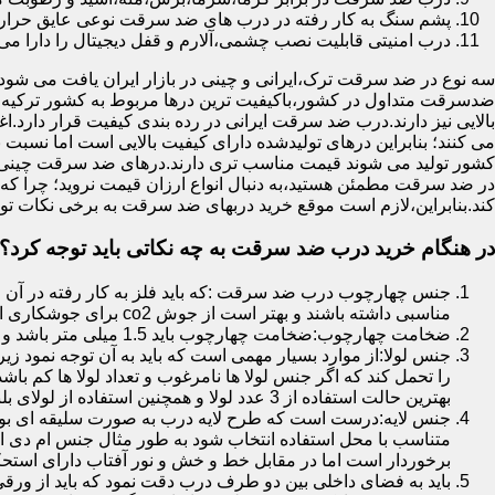
پشم سنگ به کار رفته در درب های ضد سرقت نوعی عایق حرارتی
درب امنیتی قابلیت نصب چشمی،آلارم و قفل دیجیتال را دارا می 
سه نوع در ضد سرقت ترک،ایرانی و چینی در بازار ایران یافت می شود.ا
ضدسرقت متداول در کشور،باکیفیت ترین درها مربوط به کشور ترکیه هس
بالایی نیز دارند.درب ضد سرقت ایرانی در رده بندی کیفیت قرار دارد.
می کنند؛ بنابراین درهای تولیدشده دارای کیفیت بالایی است اما نسبت 
کشور تولید می شوند قیمت مناسب تری دارند.درهای ضد سرقت چینی به 
در ضد سرقت مطمئن هستید،به دنبال انواع ارزان قیمت نروید؛ چرا
کند.بنابراین،لازم است موقع خرید دربهای ضد سرقت به برخی نکات توج
در هنگام خرید درب ضد سرقت به چه نکاتی باید توجه کرد؟
جنس چهارچوب درب ضد سرقت :که باید فلز به کار رفته در آن ا
مناسبی داشته باشند و بهتر است از جوش co2 برای جوشکاری استفاده شده باشد.
ضخامت چهارچوب:ضخامت چهارچوب باید 1.5 میلی متر باشد و یا بالاتر از آن
جنس لولا:از موارد بسیار مهمی است که باید به آن توجه نمود زیرا
را تحمل کند که اگر جنس لولا ها نامرغوب و تعداد لولا ها کم 
بهترین حالت استفاده از 3 عدد لولا و همچنین استفاده از لولای بلبرینگ دار است.
جنس لایه:درست است که طرح لایه درب به صورت سلیقه ای بوده ا
متناسب با محل استفاده انتخاب شود به طور مثال جنس ام دی ا
برخوردار است اما در مقابل خط و خش و نور آفتاب دارای استح
باید به فضای داخلی بین دو طرف درب دقت نمود که باید از ورق