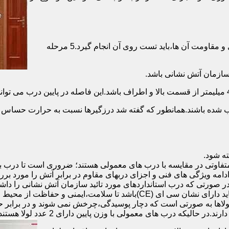
برای حصول اطمینان از عملکرد دربهای ضد حریق مطابق با دسته بندی و مقاومت آن ها،باید تست روی آن انجام گیرد.5 مرحله
صب شده باشند.همانطور که گفته شد درزگیرها نسبت به حرارت حساس ب
تفاوتی در مقایسه با درب های معمولی هستند؛ ضروری است تا درب ب
 ادامه ویژگی های فنی و اجزای دربهای مقاوم در برابر آتش را مورد بر
 در صورتی که درب استانداردهای مورد تائید سازمان آتش نشانی را داش
مقاومت بالایی برخوردار باشند:لولای در ضد حریق :لولای این درب ها باید دار
لاها به صورتی است که دچار پوسیدگی،چرخش نمی شوند و در برابر حرا