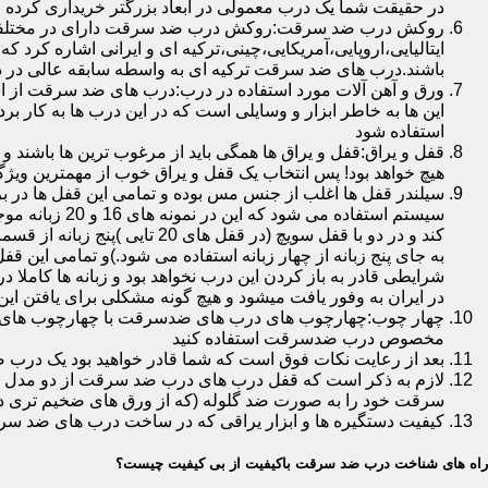
در حقیقت شما یک درب معمولی در ابعاد بزرگتر خریداری کرده ا
روکش درب ضد سرقت:روکش درب ضد سرقت دارای در مختلفی در 
ایتالیایی،اروپایی،آمریکایی،چینی،ترکیه ای و ایرانی اشاره کرد 
باشند.درب های ضد سرقت ترکیه ای به واسطه سابقه عالی در د
ورق و آهن آلات مورد استفاده در درب:درب های ضد سرقت از است
این ها به خاطر ابزار و وسایلی است که در این درب ها به کار 
استفاده شود
قفل و یراق:قفل و یراق ها همگی باید از مرغوب ترین ها باشند 
هیچ خواهد بود! پس انتخاب یک قفل و یراق خوب از مهمترین و
سیلندر قفل ها اغلب از جنس مس بوده و تمامی این قفل ها در برا
سیستم استفاد
به جای پنج زبانه از چهار زبانه استفاده می شود.)و تمامی این 
شرایطی قادر به باز کردن این درب نخواهد بود و زبانه ها کاملا
در ایران به وفور یافت میشود و هیچ گونه مشکلی برای یافتن این
چهار چوب:چهارچوب های درب های ضدسرقت با چهارچوب های درب ه
مخصوص درب ضدسرقت استفاده کنید
بعد از رعایت نکات فوق است که شما قادر خواهید بود یک درب 
لازم به ذکر است که قفل درب های درب ضد سرقت از دو مدل سویچی
سرقت خود را به صورت ضد گلوله (که از ورق های ضخیم تری در
کیفیت دستگیره ها و ابزار یراقی که در ساخت درب های ضد سر
راه های شناخت درب ضد سرقت باکیفیت از بی کیفیت چیست؟