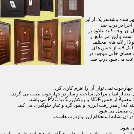
شده باشد.هر یک از این
 اجزا در درب ضد
آن توجه کنید.علاوه بر
است و این امر مانع از
 از لایه های مختلف
 یک لایه از جنس های
.فضای خالی موجود در
 باعث می شود درب ضد
هارچوب نمی توان آن را اهرم کاری کرد.
ل بعد از اتمام مراحل ساخت و ساز در چهارچوب نصب می گردد.
 رنگ یا PVC می باشد.
ه که از هدر رفت انرژی و نفوذ گرد و غبار جلوگیری می کند.
وب متصل می شود.
ر آن نشانه استحکام این نوع درب هاست.
 شود.
 می باشد و علاوه بر این ها در هنگام وقوع حوادث طبیعی مانند زل