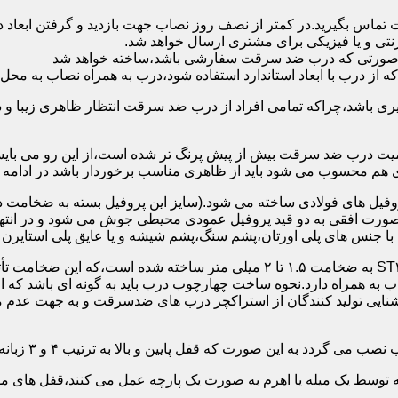
 تماس بگیرید.در کمتر از نصف روز نصاب جهت بازدید و گرفتن ابع
نتی و یا فیزیکی برای مشتری ارسال خواهد شد.
در صورتی که درب ضد سرقت سفارشی باشد،ساخته خواهد شد
 درب با ابعاد استاندارد استفاده شود،درب به همراه نصاب به محل 
ی باشد،چراکه تمامی افراد از درب ضد سرقت انتظار ظاهری زیبا و د
یت درب ضد سرقت بیش از پیش پرنگ تر شده است،از این رو می بایست
هم محسوب می شود باید از ظاهری مناسب برخوردار باشد در ادامه س
وفیل های فولادی ساخته می شود.(سایز این پروفیل بسته به ضخامت 
با جنس های پلی اورتان،پشم سنگ،پشم شیشه و یا عایق پلی استایرن
چهارچوب و رویه درب ضد سرقت:معمولاً با استفاده از ورق فولادی ST۳۷ به ضخامت 
به همراه دارد.نحوه ساخت چهارچوب درب باید به گونه ای باشد که ا
آشنایی تولید کنندگان از استراکچر درب های ضدسرقت و به جهت عد
این صورت که قفل پایین و بالا به ترتیب ۴ و ۳ زبانه پیستونی است.