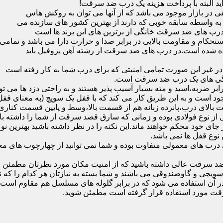
ید البته با پرداخت هزینه یک درب ضد سرقت!
بازار موجود می باشد که از آنها می توان به روکش هاس
که به واسطه سابقه خوبی که دارند از بهترین کشور های سازنده می
رب های ضد سرقت خانگی از برترین های این برند ها است
حکام و مقاومت بالایی در برابر صدا و حرارت دارا می باشد و تمامی
برده شده است.در درب های ضد سرقت از رشته آهن پروفیل باید
و در غیر این صورت تمامی امنیتی که برای درب شما به کار رفته است
یژگی های یک درب ضد سرقت است.
بر ضربه،اسید و مته بسیار آسیب پذیر هستند و به راحتی دزد ها می توا
ه می شود که این در نمونه های 16 و 20 زبانه موجود است و به این طریق کار می کند که با 
قفل از نوع فولادی بوده و زمانی که سارق قصد سرقت از شما را داشته ب
 در جای خود محکم خواهند ماند.این نکته را در نظر داشته باشید بهتری
 نوع قفل ها نمی باشد.
ای معمولی متفاوت بوده و شما نمی توانید از چهارچوب های معمولی
ضد سرقت عالی داشته باشید که از امنیت مکان مورد نظرتان مطمئن ب
 و گاوصندوقی می باشند و شما بسته به نیازتان هر کدام را که نیاز 
 آن استفاده می شود که در برابر گلوله های مسلسل هم مقاوم است
قت مورد استفاده قرار گرفته است مطمئن شوید.