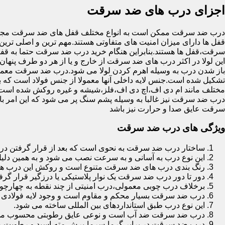
اجزای درب های ضد سرقت
درب ضد سرقت ممکن است به انواع مختلف قفل های ضد سرقت مجهز 
قفل ها دارای میزان امنیت های متفاوتی هستند.مهم ترین و اصلی ترین
سرقت،قفل ها هستند.بنابراین هنگام خرید درب ضد سرقت حتما به قفل 
این لولا در اکثر درب های ضد سرقت از خارج و یا از هر دو طرف پنهان 
باز شدن درب به وسیله اهرم کردن لولا می شود.درب ضد سرقت معمولا
تشکیل شده است.جنس لایه داخلی آنها معمولا از جنس فولاد است که با
مختلف مانند ام دی اف،اچ دی اف،فلز،شیشه و غیره روکش شده است
درب ضد سرقت نیز غالبا به وسیله پشم سنگ پر می شود که این امر
سرقت عایق صدا و حرارت نیز باشد
ویژگی های درب ضد سرقت
ساختار درب ضد سرقت به نحوی است که بعد از قرار گرفتن در چ
این نوع درب به آسانی و به سرعت نصب می شود و به همین دلی
رنگ بندی درب های ضد سرقت متنوع است و روکش این درب ها معمولا از جنس MDF با روکش
دور تا دور درب ضد سرقت یک نوار پلاستیکی یا درزگیر قرار گرفت
برخلاف درب چوبی معمولی،درب امنیتی از چند نقطه به چهارچ
درب ضد سرقت بسیار محکم و مقاوم است و وجود لایه فولادی د
این نوع درب طبق استانداردهای بین المللی ساخته می شود.
درب ضد سرقت ضد آب است و نوعی عایق رطوبتی محسوب می
درب ضد سرقت در برابر گرما،سرما،برش،مته،اسید و رطوبت مقاوم