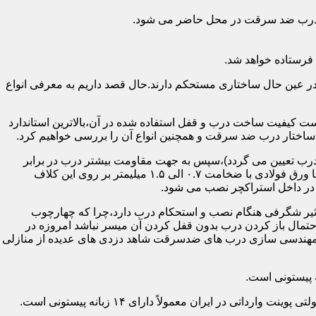
اد درب ضد سرقت در محل حاضر می شود.
فرستاده خواهد شد.
ر عین حال ساختاری مستحکم دارند.حال قصد داریم به معرفی انواع
 کیفیت ساخت درب و قفل استفاده شده در آن،بالاترین استاندارد
اختار درب ضد سرقت و همچنین انواع آن را بررسی خواهیم کرد.
درب تعیین می گردد)،سپس به جهت مقاومت بیشتر درب در برابر
خمش،۳ الی ۴ قید فولادی دقیقاً با همان سایز پروفیل های محیطی به صورت افقی به دو قید پروفیل عمودی محیطی جوش می شود و در انتها ورق فولادی با ضخامت ۰.۷ الی ۱.۵ میلیمتر بر روی این کلاف
 در داخل استراکچر نصب می شود.
۱.۵ تا ۲ میلی متر ساخته شده است،که این ضخامت تأثیر شگرفی هنگام نصب و استحکام درب دارد،چرا که چهارچوب
حتمال باز کردن درب بدون قفل کردن آن میسر نباشد امروزه در
م مهندسی سازی درب های ضدسرقت شاهد دزدی های عدیده از منازلی