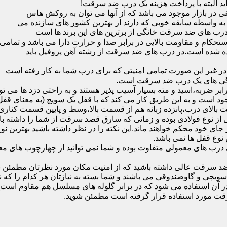
ید البته با پرداخت هزینه یک درب ضد سرقت!
بازار موجود می باشد که از آنها می توان به روکش هاس
که به واسطه سابقه خوبی که دارند از بهترین کشور های سازنده می
رب های ضد سرقت خانگی از برترین های این برند ها است
حکام و مقاومت بالایی در برابر صدا و حرارت دارا می باشد و تمامی
برده شده است.در درب های ضد سرقت از رشته آهن پروفیل باید
و در غیر این صورت تمامی امنیتی که برای درب شما به کار رفته است
یژگی های یک درب ضد سرقت است.
بر ضربه،اسید و مته بسیار آسیب پذیر هستند و به راحتی دزد ها می توا
ه می شود که این در نمونه های 16 و 20 زبانه موجود است و به این طریق کار می کند که با 
قفل از نوع فولادی بوده و زمانی که سارق قصد سرقت از شما را داشته ب
 در جای خود محکم خواهند ماند.این نکته را در نظر داشته باشید بهتری
 نوع قفل ها نمی باشد.
ای معمولی متفاوت بوده و شما نمی توانید از چهارچوب های معمولی
ضد سرقت عالی داشته باشید که از امنیت مکان مورد نظرتان مطمئن ب
 و گاوصندوقی می باشند و شما بسته به نیازتان هر کدام را که نیاز 
 آن استفاده می شود که در برابر گلوله های مسلسل هم مقاوم است
قت مورد استفاده قرار گرفته است مطمئن شوید.