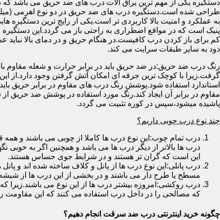
دستگیره یکی از مهم ترین یراق آلات درب های ضد حریق می باشد که دا
طراحی شده است.دستگیره درب های ضد حریق در دو نوع اهرمی (میله
به عملکرد و امنیت بالا کاربردی تر است.یکی از رایج ترین دستگیره ه
پنیک است که در مواقع اضطراری به راحتی باز می گردد.این دستگیره ا
کم برای باز کردن درب کافیست.در هنگام حریق و در دمای بالا نباید عمل
دود به سایر طبقات سرایت می کند.
رنگ درب ضد حریق:در ضد حریق باید در برابر حرارت و شعله مقاوم با
گرفت.زیرا با کوچک ترین جرقه ای امکان آتش گرفتن وجود دارد.از این 
استاندارد استفاده شود.پوشش رنگ درب های مقاوم در برابر حریق باید ب
مقاوم در برابر آن ایجاد کند.رنگ مورد استفاده در پوشش ضد حریق از
پاشیده میشود،سپس در کوره تثبیت می گردد.
چند نوع درب چوبی داریم؟
درب تمام چوب:این نوع درب ها کاملا از چوبی می باشند و هم
درب ها بالاتر از دیگر درب ها می باشد و همچنین اگر به خوبی نگ
این است که گران تر هستند و در شرایط جوی حساس هستند.
درب پانلی:این نوع درب ها از پانل و کلاف ساخته شده اند و پانل 
مسطح یا طرح دار می باشند و در بخشی از این درب ها از شیشه
درب روکشی:امروزه بیشتر درب ها از این نوع می باشند.زیرا که 
که مصالحی را در داخل درب استفاده می کنند که این مقاومت را ب
چگونه خرید اینترنتی درب ضد سرقت انجام دهیم؟