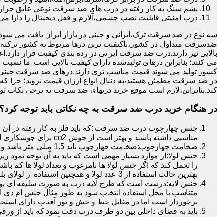
پشم سنگ به کار رفته در درب های ضد سرقت نوعی عایق حرارتی
درب امنیتی قابلیت نصب چشمی،آلارم و قفل دیجیتال را دارا می 
سه نوع در ضد سرقت ترک،ایرانی و چینی در بازار ایران یافت می شود.ا
ضدسرقت متداول در کشور،باکیفیت ترین درها مربوط به کشور ترکیه هس
بالایی نیز دارند.درب ضد سرقت ایرانی در رده بندی کیفیت قرار دارد.
می کنند؛ بنابراین درهای تولیدشده دارای کیفیت بالایی است اما نسبت 
کشور تولید می شوند قیمت مناسب تری دارند.درهای ضد سرقت چینی به 
در ضد سرقت مطمئن هستید،به دنبال انواع ارزان قیمت نروید؛ چرا
کند.بنابراین،لازم است موقع خرید دربهای ضد سرقت به برخی نکات توج
در هنگام خرید درب ضد سرقت به چه نکاتی باید توجه کرد؟
جنس چهارچوب درب ضد سرقت :که باید فلز به کار رفته در آن ا
مناسبی داشته باشند و بهتر است از جوش co2 برای جوشکاری استفاده شده باشد.
ضخامت چهارچوب:ضخامت چهارچوب باید 1.5 میلی متر باشد و یا بالاتر از آن
جنس لولا:از موارد بسیار مهمی است که باید به آن توجه نمود زیرا
را تحمل کند که اگر جنس لولا ها نامرغوب و تعداد لولا ها کم 
بهترین حالت استفاده از 3 عدد لولا و همچنین استفاده از لولای بلبرینگ دار است.
جنس لایه:درست است که طرح لایه درب به صورت سلیقه ای بوده ا
متناسب با محل استفاده انتخاب شود به طور مثال جنس ام دی ا
برخوردار است اما در مقابل خط و خش و نور آفتاب دارای استح
باید به فضای داخلی بین دو طرف درب دقت نمود که باید از ورق