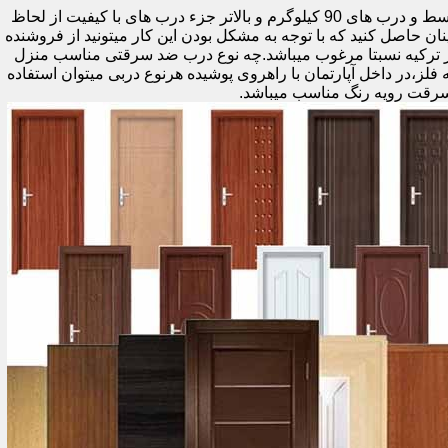
اولین راه وزن درب هست که به صورت کلی درب های کمتر از 60 کیلوگرم جزء درب های بی کیفیت محسوب میشود،70 تا 90 درب های متوسط و درب های 90 کیلوگرم و بالاتر جزء درب های با کیفیت از لحاظ
نان حاصل کنید که با توجه به مشکل بودن این کار میتونید از فروشنده
ر ترکیه نسبتا مرغوب میباشد.چه نوع درب ضد سرقتی مناسب منزل
ام دی اف ملامینه،رویه فلز،در داخل آپارتمان با راهروی پوشیده هرنوع دربی میتوان استفاده
سرقت رویه رنگ مناسب میباشد.