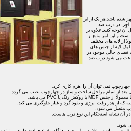
شده باشد.هر یک از این
 اجزا در درب ضد
آن توجه کنید.علاوه بر
است و این امر مانع از
 از لایه های مختلف
 یک لایه از جنس های
.فضای خالی موجود در
 باعث می شود درب ضد
هارچوب نمی توان آن را اهرم کاری کرد.
ل بعد از اتمام مراحل ساخت و ساز در چهارچوب نصب می گردد.
 رنگ یا PVC می باشد.
ه که از هدر رفت انرژی و نفوذ گرد و غبار جلوگیری می کند.
وب متصل می شود.
ر آن نشانه استحکام این نوع درب هاست.
 شود.
 می باشد و علاوه بر این ها در هنگام وقوع حوادث طبیعی مانند زل