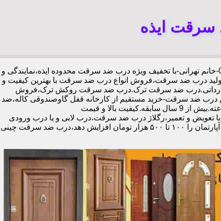
 سرقت ایذه
،09192211934-خانم تهرانی-با تخفیف ویژه درب ضد سرقت محدوده ایذه،نمایندگی و
ولید درب ضد سرقت،فروش انواع درب ضد سرقت با بهترین کیفیت و
ی و وارداتی.درب ضد سرقت ترک.درب ضد سرقت روکش ترک،فروش
رین درب ضد سرقت-خرید مستقیم از کارخانه قفل گاوصندوقی کاله،ضد
برش و ضد دیلم 100% وارداتی،ورق فولادی دوبل چهارطرفه،عایق حرارت و صوت،اکیپ نصاب حرفه ای با گارانتی نصب 2 ساله،نصب 2 ساعته.بیش از 9 سال سابقه.کیفیت بالا و قیمت
با تعویض و تعمیر،رگلاژ درب ضد سرقت،درب لابی و یا درب ورودی
ساختمان از جمله عوامل تأثیر گذار در ظاهر کل ساختمان می‌باشد.طبق تحقیقات انجام شده،درب لابی لوکس می‌تواند ارزش هر متر مربع از آپارتمان را ۱۰۰ تا ۵۰۰ هزار تومان افزایش دهد،درب ضد سرقت چینی