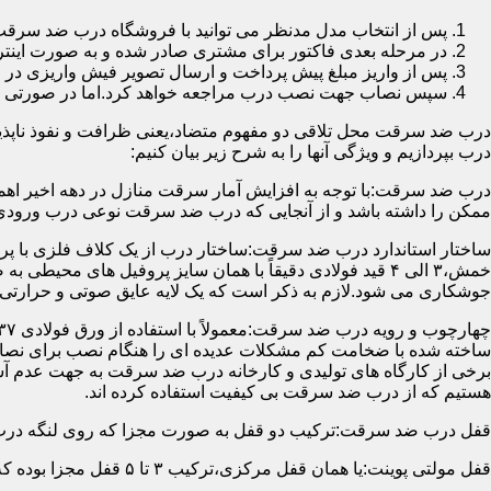
پس از انتخاب مدل مدنظر می توانید با فروشگاه درب ضد سرقت
در مرحله بعدی فاکتور برای مشتری صادر شده و به صورت اینتر
پس از واریز مبلغ پیش پرداخت و ارسال تصویر فیش واریزی 
سپس نصاب جهت نصب درب مراجعه خواهد کرد.اما در صورتی که از
درب ضد سرقت محل تلاقی دو مفهوم متضاد،یعنی ظرافت و نفوذ ناپذیر
درب بپردازیم و ویژگی آنها را به شرح زیر بیان کنیم:
درب ضد سرقت:با توجه به افزایش آمار سرقت منازل در دهه اخیر اهم
ممکن را داشته باشد و از آنجایی که درب ضد سرقت نوعی درب ورودی 
ساختار استاندارد درب ضد سرقت:ساختار درب از یک کلاف فلزی با پر
جوشکاری می شود.لازم به ذکر است که یک لایه عایق صوتی و حرارتی 
ساخته شده با ضخامت کم مشکلات عدیده ای را هنگام نصب برای نصاب 
برخی از کارگاه های تولیدی و کارخانه درب ضد سرقت به جهت عدم 
هستیم که از درب ضد سرقت بی کیفیت استفاده کرده اند.
قفل درب ضد سرقت:ترکیب دو قفل به صورت مجزا که روی لنگه درب نصب می گردد به 
قفل مولتی پوینت:یا همان قفل مرکزی،ترکیب ۳ تا ۵ قفل مجزا بوده که توسط یک میله یا اهرم به صورت یک پارچه عمل می کنند،قفل های مولتی پوینت وارداتی در ایران معمولاً دارای ۱۴ زبانه پیستونی است.