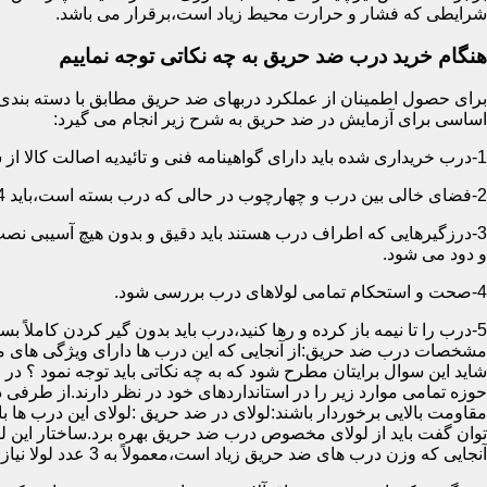
شرایطی که فشار و حرارت محیط زیاد است،برقرار می باشد.
هنگام خرید درب ضد حریق به چه نکاتی توجه نماییم
اساسی برای آزمایش در ضد حریق به شرح زیر انجام می گیرد:
1-درب خریداری شده باید دارای گواهینامه فنی و تائیدیه اصالت کالا از سازمان آتش نشانی باشد.
2-فضای خالی بین درب و چهارچوب در حالی که درب بسته است،باید 4 میلیمتر از قسمت بالا و اطراف باشد.این فاصله در پایین درب می تواند تا 8 میلیمتر باشد.به عبارتی نور نباید از پایین درب درز نماید.
3-درزگیرهایی که اطراف درب هستند باید دقیق و بدون هیچ آسیبی ن
و دود می شود.
4-صحت و استحکام تمامی لولاهای درب بررسی شود.
5-درب را تا نیمه باز کرده و رها کنید،درب باید بدون گیر کردن کاملاً بسته شود.
مشخصات درب ضد حریق:از آنجایی که این درب ها دارای ویژگی های م
شاید این سوال برایتان مطرح شود که به چه نکاتی باید توجه نمود ؟ در
حوزه تمامی موارد زیر را در استانداردهای خود در نظر دارند.از طرفی
توان گفت باید از لولای مخصوص درب ضد حریق بهره برد.ساختار این لو
آنجایی که وزن درب های ضد حریق زیاد است،معمولاً به 3 عدد لولا نیاز دارند.در حالیکه درب های معمولی با وزن پایین دارای 2 عدد لولا هستند.