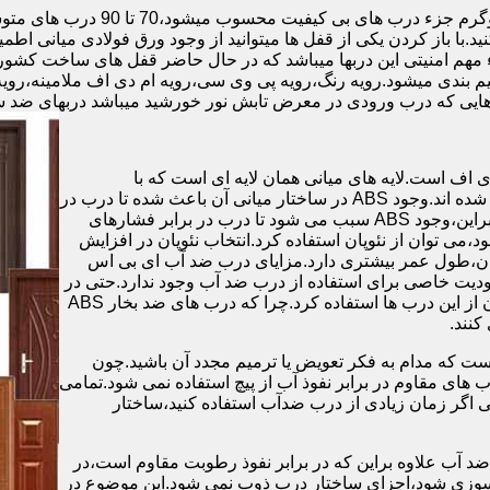
.با باز کردن یکی از قفل ها میتوانید از وجود ورق فولادی میانی اطمی
 مهم امنیتی این دربها میباشد که در حال حاضر قفل های ساخت کشو
ب های موجود در بازار در حالت کلی به 4 دسته تقسیم بندی میشود.رویه رنگ،رویه پی وی سی،رویه 
هایی که درب ورودی در معرض تابش نور خورشید میباشد دربهای ضد 
اف است.لایه های میانی همان لایه ای است که با
ABS،پوشانده می شود.لایه های انتهایی نیز از رویه ی پلاستیکی تشکیل شده اند.وجود ABS در ساختار میانی آن باعث شده تا درب در
برابر فشار و حرارت بالا،مقاومت و استحکام زیادی داشته باشد.علاوه براین،وجود ABS سبب می شود تا درب در برابر فشارهای
ر از ام دی اف در ساخت درب ABS استفاده نشود،می توان از نئوپان استفاده کرد.انتخاب نئوپان در افزایش
پان،طول عمر بیشتری دارد.مزایای درب ضد آب ای بی اس
دیت خاصی برای استفاده از درب ضد آب وجود ندارد.حتی در
شهرهای شمالی ایران که درصد رطوبت در محیط،بسیار است،می توان از این درب ها استفاده کرد.چرا که درب های ضد بخار ABS
ست که مدام به فکر تعویض یا ترمیم مجدد آن باشید.چون
ب های مقاوم در برابر نفوذ آب از پیچ استفاده نمی شود.تمامی
حتی اگر زمان زیادی از درب ضدآب استفاده کنید،ساختار
 آب علاوه براین که در برابر نفوذ رطوبت مقاوم است،در
ش سوزی شود،اجزای ساختار درب ذوب نمی شود.این موضوع در