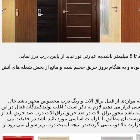
وده و به هنگام بروز حریق حجیم شده و مانع از پخش شعله های آتش
ه مواردی از قبیل یراق آلات و رنگ درب مخصوص مجهز باشد.حال
رسی قرار می دهیم.لازم به ذکر است ؛ اغلب تولیدکنندگان فعال در این
ته باشد،مجوز یراق آلات در ضد حریق:یراق آلات درب ضد حریق باید از
ای نشان سی ای (CE)باشد تا سلامت،ایمنی و حفاظت از محیط زیست آن مطابق با الزامات اساسی مورد تائید باشد.در حقیقت می
رت بالا ذوب نمی گردند،در نتیجه امنیت درب زیر سوال نمی رود.از