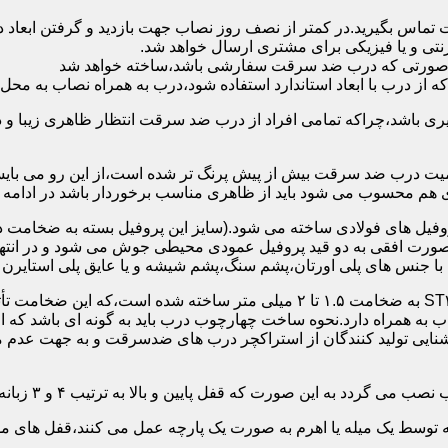
 تماس بگیرید.در کمتر از نصف روز نصاب جهت بازدید و گرفتن ابع
نتی و یا فیزیکی برای مشتری ارسال خواهد شد.
در صورتی که درب ضد سرقت سفارشی باشد،ساخته خواهد شد
 درب با ابعاد استاندارد استفاده شود،درب به همراه نصاب به محل 
ی باشد،چراکه تمامی افراد از درب ضد سرقت انتظار ظاهری زیبا و د
یت درب ضد سرقت بیش از پیش پرنگ تر شده است،از این رو می بایست
هم محسوب می شود باید از ظاهری مناسب برخوردار باشد در ادامه س
وفیل های فولادی ساخته می شود.(سایز این پروفیل بسته به ضخامت 
با جنس های پلی اورتان،پشم سنگ،پشم شیشه و یا عایق پلی استایرن
چهارچوب و رویه درب ضد سرقت:معمولاً با استفاده از ورق فولادی ST۳۷ به ضخامت 
به همراه دارد.نحوه ساخت چهارچوب درب باید به گونه ای باشد که ا
آشنایی تولید کنندگان از استراکچر درب های ضدسرقت و به جهت عد
این صورت که قفل پایین و بالا به ترتیب ۴ و ۳ زبانه پیستونی است.