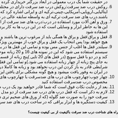
در حقیقت شما یک درب معمولی در ابعاد بزرگتر خریداری کرده ا
روکش درب ضد سرقت:روکش درب ضد سرقت دارای در مختلفی در 
ایتالیایی،اروپایی،آمریکایی،چینی،ترکیه ای و ایرانی اشاره کرد 
باشند.درب های ضد سرقت ترکیه ای به واسطه سابقه عالی در د
ورق و آهن آلات مورد استفاده در درب:درب های ضد سرقت از است
این ها به خاطر ابزار و وسایلی است که در این درب ها به کار 
استفاده شود
قفل و یراق:قفل و یراق ها همگی باید از مرغوب ترین ها باشند 
هیچ خواهد بود! پس انتخاب یک قفل و یراق خوب از مهمترین و
سیلندر قفل ها اغلب از جنس مس بوده و تمامی این قفل ها در برا
سیستم استفاد
به جای پنج زبانه از چهار زبانه استفاده می شود.)و تمامی این 
شرایطی قادر به باز کردن این درب نخواهد بود و زبانه ها کاملا
در ایران به وفور یافت میشود و هیچ گونه مشکلی برای یافتن این
چهار چوب:چهارچوب های درب های ضدسرقت با چهارچوب های درب ه
مخصوص درب ضدسرقت استفاده کنید
بعد از رعایت نکات فوق است که شما قادر خواهید بود یک درب 
لازم به ذکر است که قفل درب های درب ضد سرقت از دو مدل سویچی
سرقت خود را به صورت ضد گلوله (که از ورق های ضخیم تری در
کیفیت دستگیره ها و ابزار یراقی که در ساخت درب های ضد سر
راه های شناخت درب ضد سرقت باکیفیت از بی کیفیت چیست؟