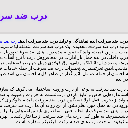
درب ضد سرقت
درب ضد سرقت ایذه
،
نمایندگی و تولید درب ضد سرقت ایذه
درب ضد سر
تولید درب ضد سرقت محدوده ایذه،درب ضد سرقت منطقه ایذه،نمایند
مناسب ترین قیمت،تولید کننده و نماینده درب های ضد سرقت پور
درب داخلی در ایذه،حمل بار ادارات در ایذه،فروش درب با نرخ اتحا
مناسب.ایمن،قدرتمند،زیبا،تعمیرات درب ضد سرقت از جمله خدمات قاب
در ایذه،
.
درب ضد سرقت به نوعی از درب ورودی ساختمان می گویند که سازنده
استانداردهایی خاص و عایق کردن درب نسبت به حرارت،رطوبت و صدا،آ
بتواند از تخریب قفل،لولا،دستگیره درب ضد سرقت یا بدنه جلوگیری کرده
ورود دزد به محل مورد نظر بشود.از این رو به آن ها درب ضد سرقت می
درب های ضد سرقت از لحاظ فنی و ساختاری باید مولفه هایی را برا استا
باشند.هرچند به طور کلی درب های ضد سرقت از ساختار یکسانی بهرم
و کیفیت ساخت درب های ضد سرقت با یکدیکر متفاوت است.