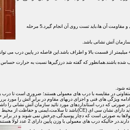
برای حصول اطمینان از عملکرد دربهای ضد حریق مطابق با دسته بندی و مقاومت آن ها،باید تست روی آن انجام گیرد.5 مرحله
صب شده باشند.همانطور که گفته شد درزگیرها نسبت به حرارت حساس ب
تفاوتی در مقایسه با درب های معمولی هستند؛ ضروری است تا درب ب
 ادامه ویژگی های فنی و اجزای دربهای مقاوم در برابر آتش را مورد بر
 در صورتی که درب استانداردهای مورد تائید سازمان آتش نشانی را داش
مقاومت بالایی برخوردار باشند:لولای در ضد حریق :لولای این درب ها باید دار
لاها به صورتی است که دچار پوسیدگی،چرخش نمی شوند و در برابر حرا