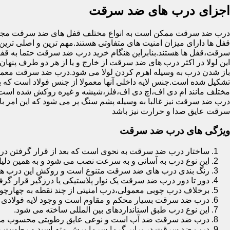
اجزای درب های ضد سرقت
درب ضد سرقت ممکن است به انواع مختلف قفل های ضد سرقت مجهز 
قفل ها دارای میزان امنیت های متفاوتی هستند.مهم ترین و اصلی ترین
سرقت،قفل ها هستند.بنابراین هنگام خرید درب ضد سرقت حتما به قفل 
این لولا در اکثر درب های ضد سرقت از خارج و یا از هر دو طرف پنهان 
باز شدن درب به وسیله اهرم کردن لولا می شود.درب ضد سرقت معمولا
تشکیل شده است.جنس لایه داخلی آنها معمولا از جنس فولاد است که با
مختلف مانند ام دی اف،اچ دی اف،فلز،شیشه و غیره روکش شده است
درب ضد سرقت نیز غالبا به وسیله پشم سنگ پر می شود که این امر
سرقت عایق صدا و حرارت نیز باشد
ویژگی های درب ضد سرقت
ساختار درب ضد سرقت به نحوی است که بعد از قرار گرفتن در چ
این نوع درب به آسانی و به سرعت نصب می شود و به همین دلی
رنگ بندی درب های ضد سرقت متنوع است و روکش این درب ها معمولا از جنس MDF با روکش
دور تا دور درب ضد سرقت یک نوار پلاستیکی یا درزگیر قرار گرفت
برخلاف درب چوبی معمولی،درب امنیتی از چند نقطه به چهارچ
درب ضد سرقت بسیار محکم و مقاوم است و وجود لایه فولادی د
این نوع درب طبق استانداردهای بین المللی ساخته می شود.
درب ضد سرقت ضد آب است و نوعی عایق رطوبتی محسوب می
درب ضد سرقت در برابر گرما،سرما،برش،مته،اسید و رطوبت مقاوم