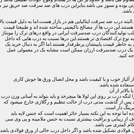
 بوده و نسوز می باشد.بنابراین درب های ضد سرقت ضد حریق نیز می
باشد.
لبته درب ضد سرقت ایتالیایی هم در بازار هست،اما به دلیل قیمت بال
تند.این درب ها از مصالح باکیفیتی ساخته شده اند و طبیعتا قیمت
اغلب تولیدکنندگان درب ضدسرقت ایرانی در واقع درهای ترک را مونتاژ
به نوع ترک اقتصادی تر هستند.این درها نسبت به درب هایی که داخل
خاطر قیمت پایینشان پرطرفدار هستند.اما اگر به دنبال خرید یک
 که یک درب ضدسرقت ارزان ممکن است مشابه یک در معمولی عمل
ه کنید.
ز آلیاژ خوب و با کیفیت باشد و محل اتصال ورق ها جوش کاری
 لنگه درب بر روی این لولا ها میچرخد و باید بتواند به آسانی وزن درب
باشد پس از گذشت مدتی درب از حالت تنظیم و رگلاژی خارج میشود که
ما توجه به این نکته بسیار حائز اهمیت است که جنس لایه باید
ف از زیبایی و براقیت بیشتری نسبت به جنس ملامینه و پی وی سی
کام کمتری می باشد.
ی فولادی تشکیل شده باشد و اگر داخل درب خالی از ورق فولادی باشد