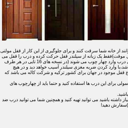
نند از خانه شما سرقت کنند و برای جلوگیری از این کار از قفل مولتی
قفل یک سویچ (به معنای قفل موقت)فقط یک زبانه از سیلندر قفل حرکت کرده و درب را قفل می
کند و در دو با قفل سویچ (در قفل های 20 تایی )پنج زبانه از قسمت بالای درب،پانزده زبانه هم از قسمت بالا،وسط و پایین قسمت کناری درب وارد چهار چوب می شوند (در نسخه های 16 تایی در هر طرف
اشد،با وارد کردن ضربه مغزی سیلندر آسیب خواهد دید و در هیچ
ن نوع قفل موجود در جهان برای کشور ترکیه و شرکت کاله می باشد که
 برای این درب ها استفاده کنید و حتما باید از چهارچوب های
اشید.
داشته باشید می توانید تهیه کنید و همچنین شما می توانید درب ضد
)سفارش دهید!