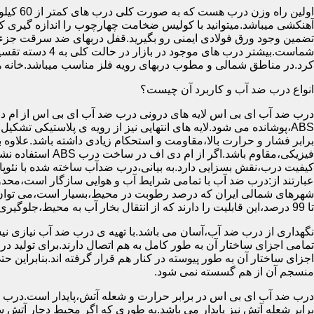
آهنکشی میباشد.میتوانید با کولیس ضخامت چهارچوب را اندازه گیری کنید
تضمین وجود ورق فولادی ایمنی رو بگیرید.قفل دربهای ضد سرقت جزء
شماست.بیشتر در
کرد.در مناطق شمالی و مطوب دربهای رویه فلز مناسب میباشد.خانه 
انواع درب ضد آب و کاربرد آن چیست؟
درب ضد آب ای بی اس لایه های درونی درب ضد آب ای بی اس از ام دی 
فیزیکی،مقاوم باشد.اگ
کیفیت درب،نقش بسزایی دارد.به بیانی،درب ضدآب ساخته شده با نئو
عبارتند از:درب ضد آب با تمامی شرایط آب و هوایی سازگار است،محدو
تا 99 درصد،این قابلیت را دارند که از انتقال بخار آب به محیط،جلوگیری کنند.
نگهداری از درب ضد آب،آسان می باشد.با تهیه ی درب ضد آب نیازی نی
تمامی اجزای ساختار آن به طور کامل به هم اتصال دارند.برای تولید در
اجزای ساختار آن به طور پیوسته در کنار هم قرار گرفته اند.بنابراین 
منسجم آن از هم گسسته نمی شود.
درب ضد آب ای بی اس در برابر حرارت و شعله آتش،پایدار است.درب ضد
برابر شعله آتش نیز پایدار می باشد.به طوری که اگر محیط دچار آت