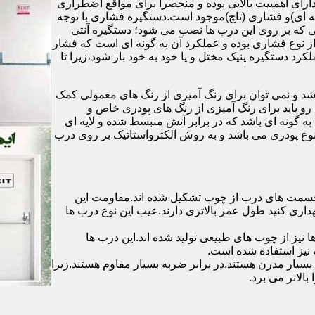
رای اهمییت بالایی بوده و منحصرا برای مواقع اضطراری
 ای)و فشاری (تاچ)موجود است.دستگیره فشاری با توجه
ایی که بر روی این درب ها نصب می شود؛ دستگیره آنتی
ز نوع فشاری بوده و عملکرد آن به گونه ای است که فشار
کرد دستگیره پنیک مختل و یا خود به خود باز شود،زیرا تا
شد و نمی توان برای رنگ آمیزی از رنگ های معمولی کمک
رو باید برای رنگ آمیزی از رنگ های پودری خاص و
ه گونه ای باشد که در برابر آتش منبسط شده و لایه ای
 نوع پودری می باشد و به روش الکترواستاتیک بر روی درب
ه قسمت های درب از چوب تشکیل شده اند.مقاومت این
هداری کنید طول عمر بالاتری دارند.عیب این نوع درب ها
ها نیز از چوب های طبیعی تولید شده اند.این درب ها
 نیز استفاده شده است.
بسیار مدرن هستند.در برابر ضربه بسیار مقاوم هستند.زیرا
الاتر می برد.