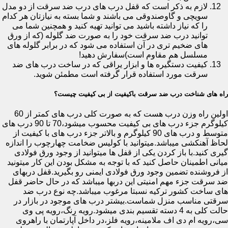
لازم به ذکر است که قفل درب های درب ضد سرقت از دو مدل
سویچی و گاوصندوقی می باشند و شما بسته به نیازتان هر کدام
را که نیاز داشته باشید می توانید تهیه کنید و همچنین شما می
توانید درب ضد سرقت خود را به صورت ضد گلوله (که از ورق
های ضخیم تری در آن استفاده می شود که در برابر گلوله های
مسلسل هم مقاوم است)سفارش دهید!
کیفیت دستگیره ها و ابزار یراقی که در ساخت درب های ضد
سرقت مورد استفاده قرار گرفته است مطمئن شوید.
راه های شناخت درب ضد سرقت باکیفیت از بی کیفیت چیست؟
اولین راه وزن درب هست که به صورت کلی درب های کمتر از 60
کیلوگرم جزء درب های بی کیفیت محسوب میشود،70 تا 90 درب های
متوسط و درب های 90 کیلوگرم و بالاتر جزء درب های با کیفیت از
لحاظ آهنکشی میباشد.میتوانید با کولیس ضخامت چهارچوب را اندازه
گیری کنید.با باز کردن یکی از قفل ها میتوانید از وجود ورق فولادی
میانی اطمینان حاصل کنید که با توجه به مشکل بودن این کار میتونید
از فروشنده تضمین وجود ورق فولادی ایمنی رو بگیرید.قفل دربهای
ضد سرقت جزء مهم امنیتی این دربها میباشد که در حال حاضر قفل
های ساخت کشور ترکیه نسبتا مرغوب میباشد.چه نوع درب ضد
سرقتی مناسب منزل شماست.بیشتر درب های موجود در بازار در
حالت کلی به 4 دسته تقسیم بندی میشود.رویه رنگ،رویه پی وی
سی،رویه ام دی اف ملامینه،رویه فلز،در داخل آپارتمان با راهروی