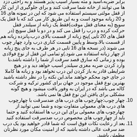
برابر ضربه،اسید و مته بسیار آسیب پذیر هستند و به راحتی دزد
ها می توانند از خانه شما سرقت کنند و برای جلوگیری از این کار
از قفل مولتی سیستم استفاده می شود که این در نمونه های 16
و 20 زبانه موجود است و به این طریق کار می کند که با قفل یک
سویچ (به معنای قفل موقت)فقط یک زبانه از سیلندر قفل
حرکت کرده و درب را قفل می کند و در دو با قفل سویچ (در
قفل های 20 تایی )پنج زبانه از قسمت بالای درب،پانزده زبانه هم
از قسمت بالا،وسط و پایین قسمت کناری درب وارد چهار چوب
می شوند (در نسخه های 16 تایی در هر طرف به جای پنج زبانه
از چهار زبانه استفاده می شود.)و تمامی این قفل از نوع فولادی
بوده و زمانی که سارق قصد سرقت از شما را داشته باشد،با
وارد کردن ضربه مغزی سیلندر آسیب خواهد دید و در هیچ
شرایطی قادر به باز کردن این درب نخواهد بود و زبانه ها کاملا
در جای خود محکم خواهند ماند.این نکته را در نظر داشته باشید
بهترین نوع قفل موجود در جهان برای کشور ترکیه و شرکت
کاله می باشد که در ایران به وفور یافت میشود و هیچ گونه
مشکلی برای یافتن این نوع قفل ها نمی باشد.
چهار چوب:چهارچوب های درب های ضدسرقت با چهارچوب
های درب های معمولی متفاوت بوده و شما نمی توانید از
چهارچوب های معمولی برای این درب ها استفاده کنید و حتما
باید از چهارچوب های مخصوص درب ضدسرقت استفاده کنید
بعد از رعایت نکات فوق است که شما قادر خواهید بود یک درب
ضد سرقت عالی داشته باشید که از امنیت مکان مورد نظرتان
مطمئن باشید.