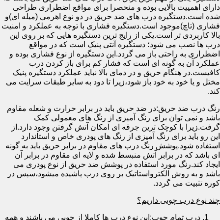
دارای اهمییت بالایی بوده و منحصرا برای مواقع اضطراری طراحی
شده است.دستگیره درب های ضد حریق در دو نوع اهرمی (میله ای)و
فشاری (تاچ)موجود است.دستگیره فشاری با توجه به عملکرد و امنیت
بالا کاربردی تر است.یکی از رایج ترین دستگیره هایی که بر روی این
درب ها نصب می شود؛ دستگیره آنتی پنیک است که در مواقع
اضطراری به راحتی باز می گردد.این دستگیره از نوع فشاری بوده و
عملکرد آن به گونه ای است که فشار کم برای باز کردن درب
کافیست.در هنگام حریق و در دمای بالا نباید عملکرد دستگیره پنیک
مختل و یا خود به خود باز شود،زیرا تا دود به سایر طبقات سرایت می
کند.
رنگ درب ضد حریق:در ضد حریق باید در برابر حرارت و شعله مقاوم
باشد و نمی توان برای رنگ آمیزی از رنگ های معمولی کمک
گرفت.زیرا با کوچک ترین جرقه ای امکان آتش گرفتن وجود دارد.از
این رو باید برای رنگ آمیزی از رنگ های پودری خاص و استاندارد
استفاده شود.پوشش رنگ درب های مقاوم در برابر حریق باید به گونه
ای باشد که در برابر آتش منبسط شده و لایه ای مقاوم در برابر آن
ایجاد کند.رنگ مورد استفاده در پوشش ضد حریق از نوع پودری می
باشد و به روش الکترواستاتیک بر روی درب پاشیده میشود،سپس در
کوره تثبیت می گردد.
چند نوع درب چوبی داریم؟
درب تمام چوب:این نوع درب ها کاملا از چوبی می باشند و همه