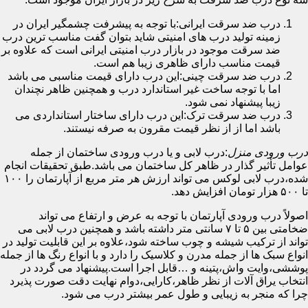
درب ضد سرقت ایرانی:با توجه به پیشرفت چشمگیر ایران در
زمینه تولید درب های امنیتی شاید بتوان گفت مناسب ترین درب
ضد سرقت موجود در بازار درب امنیتی ایرانی است که علاوه بر
قیمت مناسب دارای ظاهری زیبا هم است.
درب ضد سرقت چینی:این درب دارای قیمت مناسبی می باشد
اما با توجه ساخت غیر استاندارد درب و همچنین ظاهر نچندان
زیبا پیشنهاد نمی شود.
درب ضد سرقت ترک:این درب دارای ساختار استانداردی می
باشد اما از از نظر قیمت مقرون به صرفه نیستند.
درب ورودی منزل
:درب لابی و یا درب ورودی ساختمان از جمله
عوامل تأثیر گذار در ظاهر کل ساختمان می باشد.طبق تحقیقات انجام
شده،درب لابی لوکس می تواند ارزش هر متر مربع از آپارتمان را ۱۰۰
تا ۵۰۰ هزار تومان افزایش دهد.
اصولاً درب ورودی آپارتمان با توجه به عرض و ارتفاع می تواند
ضخامتی بین ۵ تا ۷ سانتی متر داشته باشد و همچنین درب لابی می
تواند از ترکیب شیشه و چوب ساخته شود،علاوه بر این قابلیت تولید در
انواع سبک ها از جمله مدرن و کلاسیک را دارد و با انواع رنگ ها از جمله
پوششی،وایت واش،پتینه و …قابل اجرا است.پیشنهاد می گردد در
انتخاب یراق آلات از نظر ظاهر،کارایی،دوام نهایت دقت صورت پذیرد
چرا که منجر به زیبایی و طول عمر بیشتر درب می شود.