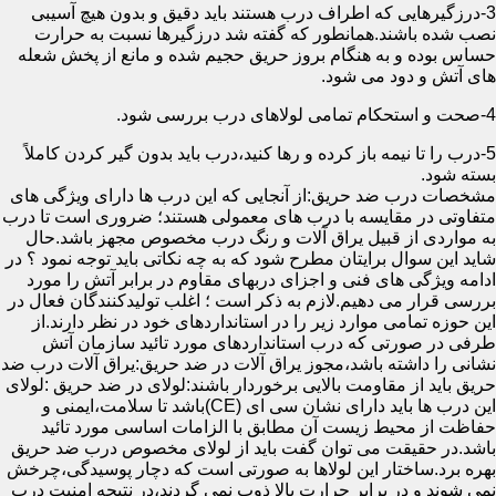
3-درزگیرهایی که اطراف درب هستند باید دقیق و بدون هیچ آسیبی
نصب شده باشند.همانطور که گفته شد درزگیرها نسبت به حرارت
حساس بوده و به هنگام بروز حریق حجیم شده و مانع از پخش شعله
های آتش و دود می شود.
4-صحت و استحکام تمامی لولاهای درب بررسی شود.
5-درب را تا نیمه باز کرده و رها کنید،درب باید بدون گیر کردن کاملاً
بسته شود.
مشخصات درب ضد حریق:از آنجایی که این درب ها دارای ویژگی های
متفاوتی در مقایسه با درب های معمولی هستند؛ ضروری است تا درب
به مواردی از قبیل یراق آلات و رنگ درب مخصوص مجهز باشد.حال
شاید این سوال برایتان مطرح شود که به چه نکاتی باید توجه نمود ؟ در
ادامه ویژگی های فنی و اجزای دربهای مقاوم در برابر آتش را مورد
بررسی قرار می دهیم.لازم به ذکر است ؛ اغلب تولیدکنندگان فعال در
این حوزه تمامی موارد زیر را در استانداردهای خود در نظر دارند.از
طرفی در صورتی که درب استانداردهای مورد تائید سازمان آتش
نشانی را داشته باشد،مجوز یراق آلات در ضد حریق:یراق آلات درب ضد
حریق باید از مقاومت بالایی برخوردار باشند:لولای در ضد حریق :لولای
این درب ها باید دارای نشان سی ای (CE)باشد تا سلامت،ایمنی و
حفاظت از محیط زیست آن مطابق با الزامات اساسی مورد تائید
باشد.در حقیقت می توان گفت باید از لولای مخصوص درب ضد حریق
بهره برد.ساختار این لولاها به صورتی است که دچار پوسیدگی،چرخش
نمی شوند و در برابر حرارت بالا ذوب نمی گردند،در نتیجه امنیت درب