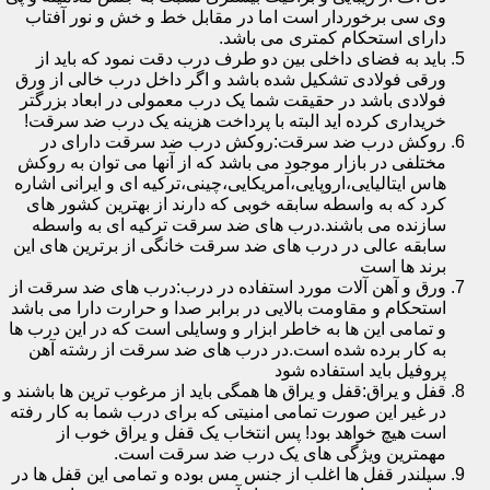
وی سی برخوردار است اما در مقابل خط و خش و نور آفتاب
دارای استحکام کمتری می باشد.
باید به فضای داخلی بین دو طرف درب دقت نمود که باید از
ورقی فولادی تشکیل شده باشد و اگر داخل درب خالی از ورق
فولادی باشد در حقیقت شما یک درب معمولی در ابعاد بزرگتر
خریداری کرده اید البته با پرداخت هزینه یک درب ضد سرقت!
روکش درب ضد سرقت:روکش درب ضد سرقت دارای در
مختلفی در بازار موجود می باشد که از آنها می توان به روکش
هاس ایتالیایی،اروپایی،آمریکایی،چینی،ترکیه ای و ایرانی اشاره
کرد که به واسطه سابقه خوبی که دارند از بهترین کشور های
سازنده می باشند.درب های ضد سرقت ترکیه ای به واسطه
سابقه عالی در درب های ضد سرقت خانگی از برترین های این
برند ها است
ورق و آهن آلات مورد استفاده در درب:درب های ضد سرقت از
استحکام و مقاومت بالایی در برابر صدا و حرارت دارا می باشد
و تمامی این ها به خاطر ابزار و وسایلی است که در این درب ها
به کار برده شده است.در درب های ضد سرقت از رشته آهن
پروفیل باید استفاده شود
قفل و یراق:قفل و یراق ها همگی باید از مرغوب ترین ها باشند و
در غیر این صورت تمامی امنیتی که برای درب شما به کار رفته
است هیچ خواهد بود! پس انتخاب یک قفل و یراق خوب از
مهمترین ویژگی های یک درب ضد سرقت است.
سیلندر قفل ها اغلب از جنس مس بوده و تمامی این قفل ها در