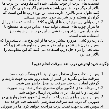
قسمت های درب از چوب تشکیل شده اند.مقاومت این درب ها
بالاتر از دیگر درب ها می باشد و همچنین اگر به خوبی نگهداری
کنید طول عمر بالاتری دارند.عیب این نوع درب ها این است که
گران تر هستند و در شرایط جوی حساس هستند.
درب پانلی:این نوع درب ها از پانل و کلاف ساخته شده اند و پانل
ها نیز از چوب های طبیعی تولید شده اند.این درب ها مسطح یا
طرح دار می باشند و در بخشی از این درب ها از شیشه نیز
استفاده شده است.
درب روکشی:امروزه بیشتر درب ها از این نوع می باشند.زیرا که
بسیار مدرن هستند.در برابر ضربه بسیار مقاوم هستند.زیرا که
مصالحی را در داخل درب استفاده می کنند که این مقاومت را
بالاتر می برد.
چگونه خرید اینترنتی درب ضد سرقت انجام دهیم؟
پس از انتخاب مدل مدنظر می توانید با فروشگاه درب ضد
سرقت تماس بگیرید.در کمتر از نصف روز نصاب جهت بازدید و
گرفتن ابعاد درب ضد سرقت در محل حاضر می شود.
در مرحله بعدی فاکتور برای مشتری صادر شده و به صورت
اینترنتی و یا فیزیکی برای مشتری ارسال خواهد شد.
پس از واریز مبلغ پیش پرداخت و ارسال تصویر فیش واریزی در
صورتی که درب ضد سرقت سفارشی باشد،ساخته خواهد شد
سپس نصاب جهت نصب درب مراجعه خواهد کرد.اما در صورتی