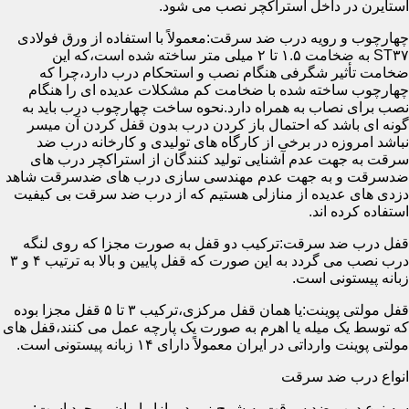
استایرن در داخل استراکچر نصب می شود.
چهارچوب و رویه درب ضد سرقت:معمولاً با استفاده از ورق فولادی
ST۳۷ به ضخامت ۱.۵ تا ۲ میلی متر ساخته شده است،که این
ضخامت تأثیر شگرفی هنگام نصب و استحکام درب دارد،چرا که
چهارچوب ساخته شده با ضخامت کم مشکلات عدیده ای را هنگام
نصب برای نصاب به همراه دارد.نحوه ساخت چهارچوب درب باید به
گونه ای باشد که احتمال باز کردن درب بدون قفل کردن آن میسر
نباشد امروزه در برخی از کارگاه های تولیدی و کارخانه درب ضد
سرقت به جهت عدم آشنایی تولید کنندگان از استراکچر درب های
ضدسرقت و به جهت عدم مهندسی سازی درب های ضدسرقت شاهد
دزدی های عدیده از منازلی هستیم که از درب ضد سرقت بی کیفیت
استفاده کرده اند.
قفل درب ضد سرقت:ترکیب دو قفل به صورت مجزا که روی لنگه
درب نصب می گردد به این صورت که قفل پایین و بالا به ترتیب ۴ و ۳
زبانه پیستونی است.
قفل مولتی پوینت:یا همان قفل مرکزی،ترکیب ۳ تا ۵ قفل مجزا بوده
که توسط یک میله یا اهرم به صورت یک پارچه عمل می کنند،قفل های
مولتی پوینت وارداتی در ایران معمولاً دارای ۱۴ زبانه پیستونی است.
انواع درب ضد سرقت
سه نوع درب ضد سرقت به شرح زیر در بازار ایران موجود است: