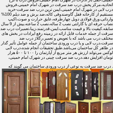
اتحادیه،مرکز پخش درب ضد سرقت در شهرک امام خمینی،فروش
درب لابی در شهرک امام خمینی،ایمن ترین درب ضد سرقت-خرید
مستقیم از کارخانه قفل گاوصندوقی کاله،ضد برش و ضد دیلم 100%
وارداتی،ورق فولادی دوبل چهارطرفه،عایق حرارت و صوت،اکیپ
نصاب حرفه ای با گارانتی نصب 2 ساله،نصب 2 ساعته.بیش از 9 سال
سابقه.کیفیت بالا و قیمت مناسب.ایمن،قدرتمند،زیبا،تعمیرات درب ضد
سرقت از جمله خدمات قابل ارائه در زمینه رفع ایرادات در بخش های
مختلف درب می باشد که با تعویض و تعمیر،رگلاژ درب ضد
سرقت،درب لابی و یا درب ورودی ساختمان از جمله عوامل تأثیر گذار
در ظاهر کل ساختمان می‌باشد.طبق تحقیقات انجام شده،درب لابی
لوکس می‌تواند ارزش هر متر مربع از آپارتمان را ۱۰۰ تا ۵۰۰ هزار
تومان افزایش دهد،درب ضد سرقت چینی در شهرک امام خمینی،
.
درب ضد سرقت به نوعی از درب ورودی ساختمان می گویند که