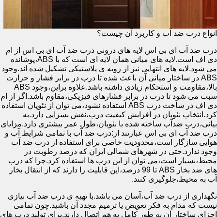
انواع درب ضد آب و کاربرد آن چیست؟
درب ضد آب ای بی اس لایه های درونی درب ضد آب ای بی اس از ام
دی اف است.لایه های میانی همان لایه ای است که با ABS،پوشانده
می شود.لایه های انتهایی نیز از رویه ی پلاستیکی تشکیل شده اند.وجود
ABS در ساختار میانی آن باعث شده تا درب در برابر فشار و حرارت
بالا،مقاومت و استحکام زیادی داشته باشد.علاوه براین،وجود ABS
سبب می شود تا درب در برابر فشارهای فیزیکی،مقاوم باشد.اگر از ام
دی اف در ساخت درب ABS استفاده نشود،می توان از نئوپان استفاده
کرد.انتخاب نئوپان در افزایش کیفیت درب،نقش بسزایی دارد.به
بیانی،درب ضدآب ساخته شده با نئوپان،طول عمر بیشتری دارد.مزایای
درب ضد آب ای بی اس عبارتند از:درب ضد آب با تمامی شرایط آب و
هوایی سازگار است،محدودیت خاصی برای استفاده از درب ضد آب
وجود ندارد.حتی در شهرهای شمالی ایران که درصد رطوبت در
محیط،بسیار است،می توان از این درب ها استفاده کرد.چرا که درب
های ضد بخار ABS تا 99 درصد،این قابلیت را دارند که از انتقال بخار
آب به محیط،جلوگیری کنند.
نگهداری از درب ضد آب،آسان می باشد.با تهیه ی درب ضد آب نیازی
نیست که مدام به فکر تعویض یا ترمیم مجدد آن باشید.چون تمامی
اجزای ساختار آن به طور کامل به هم اتصال دارند.برای تولید درب های