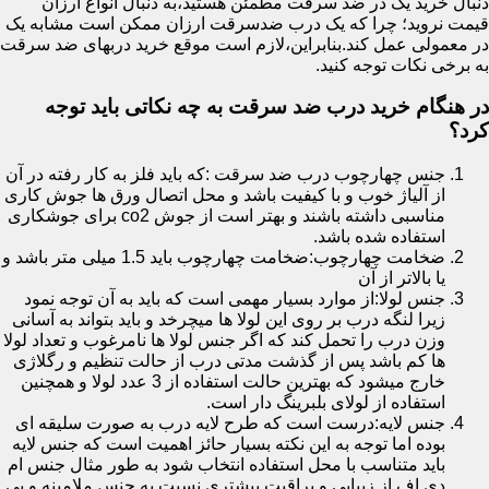
دنبال خرید یک در ضد سرقت مطمئن هستید،به دنبال انواع ارزان
قیمت نروید؛ چرا که یک درب ضدسرقت ارزان ممکن است مشابه یک
در معمولی عمل کند.بنابراین،لازم است موقع خرید دربهای ضد سرقت
به برخی نکات توجه کنید.
در هنگام خرید درب ضد سرقت به چه نکاتی باید توجه
کرد؟
جنس چهارچوب درب ضد سرقت :که باید فلز به کار رفته در آن
از آلیاژ خوب و با کیفیت باشد و محل اتصال ورق ها جوش کاری
مناسبی داشته باشند و بهتر است از جوش co2 برای جوشکاری
استفاده شده باشد.
ضخامت چهارچوب:ضخامت چهارچوب باید 1.5 میلی متر باشد و
یا بالاتر از آن
جنس لولا:از موارد بسیار مهمی است که باید به آن توجه نمود
زیرا لنگه درب بر روی این لولا ها میچرخد و باید بتواند به آسانی
وزن درب را تحمل کند که اگر جنس لولا ها نامرغوب و تعداد لولا
ها کم باشد پس از گذشت مدتی درب از حالت تنظیم و رگلاژی
خارج میشود که بهترین حالت استفاده از 3 عدد لولا و همچنین
استفاده از لولای بلبرینگ دار است.
جنس لایه:درست است که طرح لایه درب به صورت سلیقه ای
بوده اما توجه به این نکته بسیار حائز اهمیت است که جنس لایه
باید متناسب با محل استفاده انتخاب شود به طور مثال جنس ام
دی اف از زیبایی و براقیت بیشتری نسبت به جنس ملامینه و پی