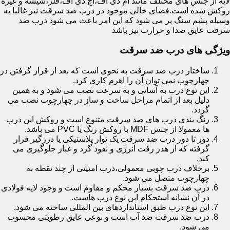
لایه از جنس های مختلف مانند ام دی اف،اچ دی اف،فلز،شیشه و غیره
روکش شده است.فضای خالی موجود در درب ضد سرقت نیز غالبا به
وسیله پشم سنگ پر می شود که این امر باعث می شود درب ضد
سرقت عایق صدا و حرارت نیز باشد
ویژگی های درب ضد سرقت
ساختار درب ضد سرقت به نحوی است که بعد از قرار گرفتن در
چهارچوب نمی توان آن را اهرم کاری کرد.
این نوع درب به آسانی و به سرعت نصب می شود و به همین
دلیل بعد از اتمام مراحل ساخت و ساز در چهارچوب نصب می
گردد.
رنگ بندی درب های ضد سرقت متنوع است و روکش این درب
ها معمولا از جنس MDF با روکش رنگ یا PVC می باشد.
دور تا دور درب ضد سرقت یک نوار پلاستیکی یا درزگیر قرار
گرفته که از هدر رفت انرژی و نفوذ گرد و غبار جلوگیری می
کند.
برخلاف درب چوبی معمولی،درب امنیتی از چند نقطه به
چهارچوب متصل می شود.
درب ضد سرقت بسیار محکم و مقاوم است و وجود لایه فولادی
در آن نشانه استحکام این نوع درب هاست.
این نوع درب طبق استانداردهای بین المللی ساخته می شود.
درب ضد سرقت ضد آب است و نوعی عایق رطوبتی محسوب
می شود.