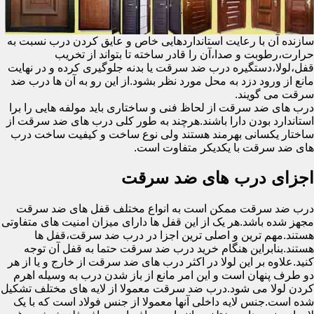
سازنده آن با رعایت استانداردهایی خاص و عایق کردن درب نسبت به
حرارت،رطوبت و صدا،آن را قادر ساخته تا بتواند از تخریب
قفل،لولا،دستگیره درب ضد سرقت یا بدنه جلوگیری کرده و در نهایت
مانع از ورود دزد به محل مورد نظر بشود.از این رو به آن ها درب ضد
سرقت می گویند.
درب های ضد سرقت از لحاظ فنی و ساختاری باید مولفه هایی را برا
استاندارد بودن دارا باشند.هرچند به طور کلی درب های ضد سرقت از
ساختار یکسانی بهرمند هستند ولی نوع ساخت و کیفیت ساخت درب
های ضد سرقت با یکدیکر متفاوت است.
اجزای درب های ضد سرقت
درب ضد سرقت ممکن است به انواع مختلف قفل های ضد سرقت
مجهز شده باشد.هر یک از این قفل ها دارای میزان امنیت های متفاوتی
هستند.مهم ترین و اصلی ترین اجزا در درب ضد سرقت،قفل ها
هستند.بنابراین هنگام خرید درب ضد سرقت حتما به قفل آن توجه
کنید.علاوه بر این لولا در اکثر درب های ضد سرقت از خارج و یا از هر
دو طرف پنهان است و این امر مانع از باز شدن درب به وسیله اهرم
کردن لولا می شود.درب ضد سرقت معمولا از لایه های مختلف تشکیل
شده است.جنس لایه داخلی آنها معمولا از جنس فولاد است که با یک