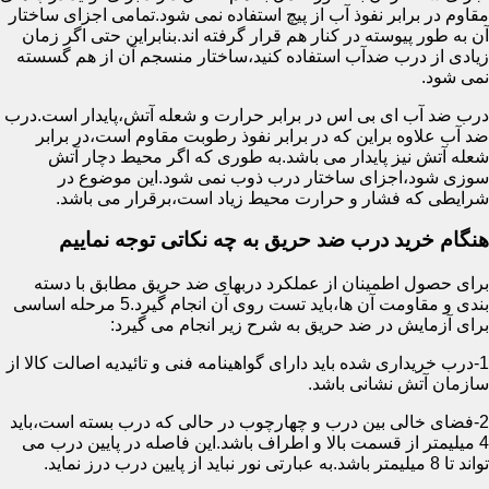
مقاوم در برابر نفوذ آب از پیچ استفاده نمی شود.تمامی اجزای ساختار
آن به طور پیوسته در کنار هم قرار گرفته اند.بنابراین حتی اگر زمان
زیادی از درب ضدآب استفاده کنید،ساختار منسجم آن از هم گسسته
نمی شود.
درب ضد آب ای بی اس در برابر حرارت و شعله آتش،پایدار است.درب
ضد آب علاوه براین که در برابر نفوذ رطوبت مقاوم است،در برابر
شعله آتش نیز پایدار می باشد.به طوری که اگر محیط دچار آتش
سوزی شود،اجزای ساختار درب ذوب نمی شود.این موضوع در
شرایطی که فشار و حرارت محیط زیاد است،برقرار می باشد.
هنگام خرید درب ضد حریق به چه نکاتی توجه نماییم
برای حصول اطمینان از عملکرد دربهای ضد حریق مطابق با دسته
بندی و مقاومت آن ها،باید تست روی آن انجام گیرد.5 مرحله اساسی
برای آزمایش در ضد حریق به شرح زیر انجام می گیرد:
1-درب خریداری شده باید دارای گواهینامه فنی و تائیدیه اصالت کالا از
سازمان آتش نشانی باشد.
2-فضای خالی بین درب و چهارچوب در حالی که درب بسته است،باید
4 میلیمتر از قسمت بالا و اطراف باشد.این فاصله در پایین درب می
تواند تا 8 میلیمتر باشد.به عبارتی نور نباید از پایین درب درز نماید.