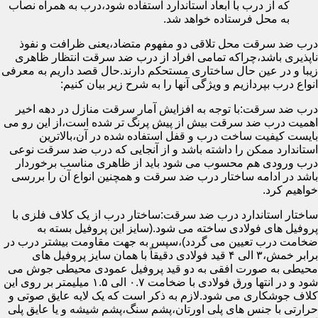
که از درب با ابعاد استاندارد استفاده شود،درب به همراه نصاب
به محل فرستاده خواهد شد.
درب ضد سرقت محل تلاقی دو مفهوم متضاد،یعنی ظرافت و نفوذ
ناپذیری باشد،چراکه تمامی افراد از درب ضد سرقت انتظار ظاهری
زیبا و در عین حال ساختاری مستحکم دارند.حال قصد داریم به معرفی
انواع درب بپردازیم و ویژگی آنها را به شرح زیر بیان کنیم:
درب ضد سرقت:با توجه به افزایش آمار سرقت منازل در دهه اخیر
اهمیت درب ضد سرقت بیش از پیش پرنگ تر شده است،از این رو می
بایست کیفیت ساخت درب و قفل استفاده شده در آن،بالاترین
استاندارد ممکن را داشته باشد و از آنجایی که درب ضد سرقت نوعی
درب ورودی هم محسوب می شود باید از ظاهری مناسب برخوردار
باشد در ادامه ساختار درب ضد سرقت و همچنین انواع آن را بررسی
خواهیم کرد.
ساختار استاندارد درب ضد سرقت:ساختار درب از یک کلاف فلزی با
پروفیل های فولادی ساخته می شود.(سایز این پروفیل بسته به
ضخامت درب تعیین می گردد)،سپس به جهت مقاومت بیشتر درب در
برابر خمش،۳ الی ۴ قید فولادی دقیقاً با همان سایز پروفیل های
محیطی به صورت افقی به دو قید پروفیل عمودی محیطی جوش می
شود و در انتها ورق فولادی با ضخامت ۰.۷ الی ۱.۵ میلیمتر بر روی این
کلاف جوشکاری می شود.لازم به ذکر است که یک لایه عایق صوتی و
حرارتی با جنس های پلی اورتان،پشم سنگ،پشم شیشه و یا عایق پلی