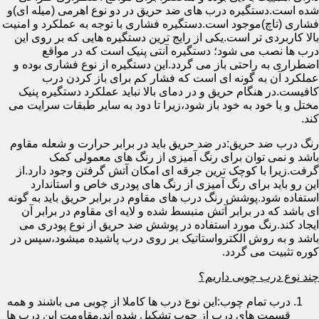
شده است.دستگیره درب های ضد حریق در دو نوع اهرمی (میله ای)و
فشاری (تاچ)موجود است.دستگیره فشاری با توجه به عملکرد و امنیت
بالا کاربردی تر است.یکی از رایج ترین دستگیره هایی که بر روی این
درب ها نصب می شود؛ دستگیره آنتی پنیک است که در مواقع
اضطراری به راحتی باز می گردد.این دستگیره از نوع فشاری بوده و
عملکرد آن به گونه ای است که فشار کم برای باز کردن درب
کافیست.در هنگام حریق و در دمای بالا نباید عملکرد دستگیره پنیک
مختل و یا خود به خود باز شود،زیرا تا دود به سایر طبقات سرایت می
کند.
رنگ درب ضد حریق:در ضد حریق باید در برابر حرارت و شعله مقاوم
باشد و نمی توان برای رنگ آمیزی از رنگ های معمولی کمک
گرفت.زیرا با کوچک ترین جرقه ای امکان آتش گرفتن وجود دارد.از
این رو باید برای رنگ آمیزی از رنگ های پودری خاص و استاندارد
استفاده شود.پوشش رنگ درب های مقاوم در برابر حریق باید به گونه
ای باشد که در برابر آتش منبسط شده و لایه ای مقاوم در برابر آن
ایجاد کند.رنگ مورد استفاده در پوشش ضد حریق از نوع پودری می
باشد و به روش الکترواستاتیک بر روی درب پاشیده میشود،سپس در
کوره تثبیت می گردد.
چند نوع درب چوبی داریم؟
درب تمام چوب:این نوع درب ها کاملا از چوبی می باشند و همه
قسمت های درب از چوب تشکیل شده اند.مقاومت این درب ها