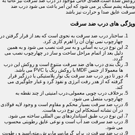
روکش شده است.فضای خالی موجود در درب ضد سرقت نیز غالبا به
وسیله پشم سنگ پر می شود که این امر باعث می شود درب ضد
سرقت عایق صدا و حرارت نیز باشد
ویژگی های درب ضد سرقت
ساختار درب ضد سرقت به نحوی است که بعد از قرار گرفتن در
چهارچوب نمی توان آن را اهرم کاری کرد.
این نوع درب به آسانی و به سرعت نصب می شود و به همین
دلیل بعد از اتمام مراحل ساخت و ساز در چهارچوب نصب می
گردد.
رنگ بندی درب های ضد سرقت متنوع است و روکش این درب
ها معمولا از جنس MDF با روکش رنگ یا PVC می باشد.
دور تا دور درب ضد سرقت یک نوار پلاستیکی یا درزگیر قرار
گرفته که از هدر رفت انرژی و نفوذ گرد و غبار جلوگیری می
کند.
برخلاف درب چوبی معمولی،درب امنیتی از چند نقطه به
چهارچوب متصل می شود.
درب ضد سرقت بسیار محکم و مقاوم است و وجود لایه فولادی
در آن نشانه استحکام این نوع درب هاست.
این نوع درب طبق استانداردهای بین المللی ساخته می شود.
درب ضد سرقت ضد آب است و نوعی عایق رطوبتی محسوب
می شود.
درب ضد سرقت در برابر گرما،سرما،برش،مته،اسید و رطوبت