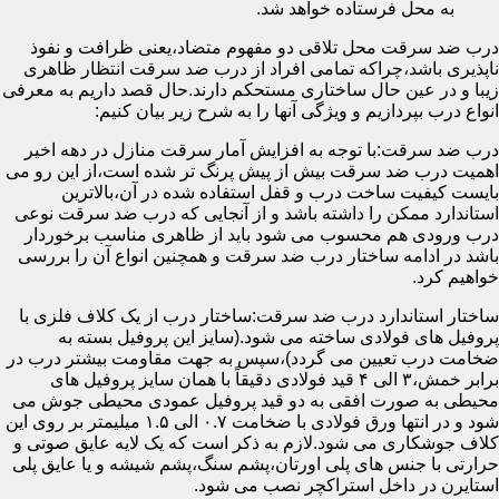
به محل فرستاده خواهد شد.
درب ضد سرقت محل تلاقی دو مفهوم متضاد،یعنی ظرافت و نفوذ
ناپذیری باشد،چراکه تمامی افراد از درب ضد سرقت انتظار ظاهری
زیبا و در عین حال ساختاری مستحکم دارند.حال قصد داریم به معرفی
انواع درب بپردازیم و ویژگی آنها را به شرح زیر بیان کنیم:
درب ضد سرقت:با توجه به افزایش آمار سرقت منازل در دهه اخیر
اهمیت درب ضد سرقت بیش از پیش پرنگ تر شده است،از این رو می
بایست کیفیت ساخت درب و قفل استفاده شده در آن،بالاترین
استاندارد ممکن را داشته باشد و از آنجایی که درب ضد سرقت نوعی
درب ورودی هم محسوب می شود باید از ظاهری مناسب برخوردار
باشد در ادامه ساختار درب ضد سرقت و همچنین انواع آن را بررسی
خواهیم کرد.
ساختار استاندارد درب ضد سرقت:ساختار درب از یک کلاف فلزی با
پروفیل های فولادی ساخته می شود.(سایز این پروفیل بسته به
ضخامت درب تعیین می گردد)،سپس به جهت مقاومت بیشتر درب در
برابر خمش،۳ الی ۴ قید فولادی دقیقاً با همان سایز پروفیل های
محیطی به صورت افقی به دو قید پروفیل عمودی محیطی جوش می
شود و در انتها ورق فولادی با ضخامت ۰.۷ الی ۱.۵ میلیمتر بر روی این
کلاف جوشکاری می شود.لازم به ذکر است که یک لایه عایق صوتی و
حرارتی با جنس های پلی اورتان،پشم سنگ،پشم شیشه و یا عایق پلی
استایرن در داخل استراکچر نصب می شود.