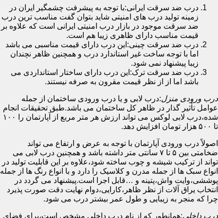
درب ضد سرقت ایرانی:با توجه به پیشرفت چشمگیر ایران در
زمینه تولید درب های امنیتی شاید بتوان گفت مناسب ترین درب
ضد سرقت موجود در بازار درب امنیتی ایرانی است که علاوه بر
قیمت مناسب دارای ظاهری زیبا هم است.
درب ضد سرقت چینی:این درب دارای قیمت مناسبی می باشد
اما با توجه ساخت غیر استاندارد درب و همچنین ظاهر نچندان
زیبا پیشنهاد نمی شود.
درب ضد سرقت ترک:این درب دارای ساختار استانداردی می
باشد اما از از نظر قیمت مقرون به صرفه نیستند.
درب ورودی منزل
:درب لابی و یا درب ورودی ساختمان از جمله
عوامل تأثیر گذار در ظاهر کل ساختمان می باشد.طبق تحقیقات انجام
شده،درب لابی لوکس می تواند ارزش هر متر مربع از آپارتمان را ۱۰۰
تا ۵۰۰ هزار تومان افزایش دهد.
اصولاً درب ورودی آپارتمان با توجه به عرض و ارتفاع می تواند
ضخامتی بین ۵ تا ۷ سانتی متر داشته باشد و همچنین درب لابی می
تواند از ترکیب شیشه و چوب ساخته شود،علاوه بر این قابلیت تولید در
انواع سبک ها از جمله مدرن و کلاسیک را دارد و با انواع رنگ ها از جمله
پوششی،وایت واش،پتینه و …قابل اجرا است.پیشنهاد می گردد در
انتخاب یراق آلات از نظر ظاهر،کارایی،دوام نهایت دقت صورت پذیرد
چرا که منجر به زیبایی و طول عمر بیشتر درب می شود.
درب داخلی
:همانطور که از نام درب داخلی مشخص است،برای فضای