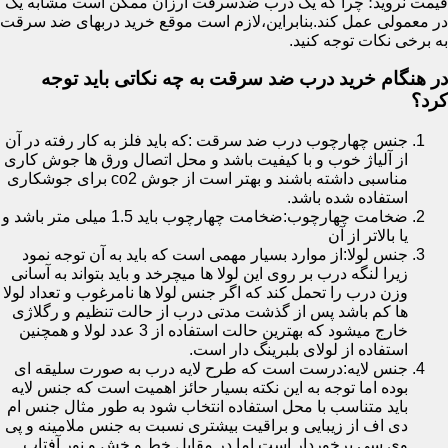
قیمت نروید؛ چرا که یک درب ضدسرقت ارزان ممکن است مشابه یک
در معمولی عمل کند.بنابراین،لازم است موقع خرید دربهای ضد سرقت
به برخی نکات توجه کنید.
در هنگام خرید درب ضد سرقت به چه نکاتی باید توجه
کرد؟
جنس چهارچوب درب ضد سرقت :که باید فلز به کار رفته در آن
از آلیاژ خوب و با کیفیت باشد و محل اتصال ورق ها جوش کاری
مناسبی داشته باشند و بهتر است از جوش co2 برای جوشکاری
استفاده شده باشد.
ضخامت چهارچوب:ضخامت چهارچوب باید 1.5 میلی متر باشد و
یا بالاتر از آن
جنس لولا:از موارد بسیار مهمی است که باید به آن توجه نمود
زیرا لنگه درب بر روی این لولا ها میچرخد و باید بتواند به آسانی
وزن درب را تحمل کند که اگر جنس لولا ها نامرغوب و تعداد لولا
ها کم باشد پس از گذشت مدتی درب از حالت تنظیم و رگلاژی
خارج میشود که بهترین حالت استفاده از 3 عدد لولا و همچنین
استفاده از لولای بلبرینگ دار است.
جنس لایه:درست است که طرح لایه درب به صورت سلیقه ای
بوده اما توجه به این نکته بسیار حائز اهمیت است که جنس لایه
باید متناسب با محل استفاده انتخاب شود به طور مثال جنس ام
دی اف از زیبایی و براقیت بیشتری نسبت به جنس ملامینه و پی
وی سی برخوردار است اما در مقابل خط و خش و نور آفتاب