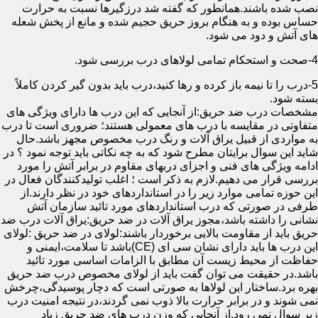
نصب شده باشند.همانطور که گفته شد درزگیرها نسبت به حرارت
حساس بوده و به هنگام بروز حریق حجیم شده و مانع از پخش شعله
های آتش و دود می شود.
4-صحت و استحکام تمامی لولاهای درب بررسی شود.
5-درب را تا نیمه باز کرده و رها کنید،درب باید بدون گیر کردن کاملاً
بسته شود.
مشخصات درب ضد حریق:از آنجایی که این درب ها دارای ویژگی های
متفاوتی در مقایسه با درب های معمولی هستند؛ ضروری است تا درب
به مواردی از قبیل یراق آلات و رنگ درب مخصوص مجهز باشد.حال
شاید این سوال برایتان مطرح شود که به چه نکاتی باید توجه نمود ؟ در
ادامه ویژگی های فنی و اجزای دربهای مقاوم در برابر آتش را مورد
بررسی قرار می دهیم.لازم به ذکر است ؛ اغلب تولیدکنندگان فعال در
این حوزه تمامی موارد زیر را در استانداردهای خود در نظر دارند.از
طرفی در صورتی که درب استانداردهای مورد تائید سازمان آتش
نشانی را داشته باشد،مجوز یراق آلات در ضد حریق:یراق آلات درب ضد
حریق باید از مقاومت بالایی برخوردار باشند:لولای در ضد حریق :لولای
این درب ها باید دارای نشان سی ای (CE)باشد تا سلامت،ایمنی و
حفاظت از محیط زیست آن مطابق با الزامات اساسی مورد تائید
باشد.در حقیقت می توان گفت باید از لولای مخصوص درب ضد حریق
بهره برد.ساختار این لولاها به صورتی است که دچار پوسیدگی،چرخش
نمی شوند و در برابر حرارت بالا ذوب نمی گردند،در نتیجه امنیت درب
زیر سوال نمی رود.از آنجایی که وزن درب های ضد حریق زیاد