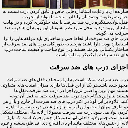
سازنده آن با رعایت استانداردهایی خاص و عایق کردن درب نسبت به
حرارت،رطوبت و صدا،آن را قادر ساخته تا بتواند از تخریب
قفل،لولا،دستگیره درب ضد سرقت یا بدنه جلوگیری کرده و در نهایت
مانع از ورود دزد به محل مورد نظر بشود.از این رو به آن ها درب ضد
سرقت می گویند.
درب های ضد سرقت از لحاظ فنی و ساختاری باید مولفه هایی را برا
استاندارد بودن دارا باشند.هرچند به طور کلی درب های ضد سرقت از
ساختار یکسانی بهرمند هستند ولی نوع ساخت و کیفیت ساخت درب
های ضد سرقت با یکدیکر متفاوت است.
اجزای درب های ضد سرقت
درب ضد سرقت ممکن است به انواع مختلف قفل های ضد سرقت
مجهز شده باشد.هر یک از این قفل ها دارای میزان امنیت های متفاوتی
هستند.مهم ترین و اصلی ترین اجزا در درب ضد سرقت،قفل ها
هستند.بنابراین هنگام خرید درب ضد سرقت حتما به قفل آن توجه
کنید.علاوه بر این لولا در اکثر درب های ضد سرقت از خارج و یا از هر
دو طرف پنهان است و این امر مانع از باز شدن درب به وسیله اهرم
کردن لولا می شود.درب ضد سرقت معمولا از لایه های مختلف تشکیل
شده است.جنس لایه داخلی آنها معمولا از جنس فولاد است که با یک
لایه از جنس های مختلف مانند ام دی اف،اچ دی اف،فلز،شیشه و غیره