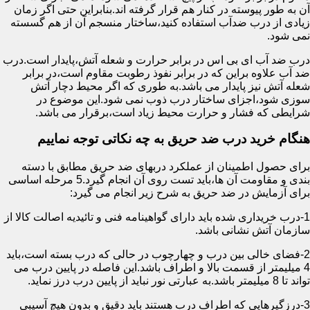
آن به طور پیوسته در کنار هم قرار گرفته اند.بنابراین حتی اگر زمان
زیادی از درب ضدآب استفاده کنید،ساختار منسجم آن از هم گسسته
نمی شود.
درب ضد آب ای بی اس در برابر حرارت و شعله آتش،پایدار است.درب
ضد آب علاوه براین که در برابر نفوذ رطوبت مقاوم است،در برابر
شعله آتش نیز پایدار می باشد.به طوری که اگر محیط دچار آتش
سوزی شود،اجزای ساختار درب ذوب نمی شود.این موضوع در
شرایطی که فشار و حرارت محیط زیاد است،برقرار می باشد.
هنگام خرید درب ضد حریق به چه نکاتی توجه نماییم
برای حصول اطمینان از عملکرد دربهای ضد حریق مطابق با دسته
بندی و مقاومت آن ها،باید تست روی آن انجام گیرد.5 مرحله اساسی
برای آزمایش در ضد حریق به شرح زیر انجام می گیرد:
1-درب خریداری شده باید دارای گواهینامه فنی و تائیدیه اصالت کالا از
سازمان آتش نشانی باشد.
2-فضای خالی بین درب و چهارچوب در حالی که درب بسته است،باید
4 میلیمتر از قسمت بالا و اطراف باشد.این فاصله در پایین درب می
تواند تا 8 میلیمتر باشد.به عبارتی نور نباید از پایین درب درز نماید.
3-درزگیرهایی که اطراف درب هستند باید دقیق و بدون هیچ آسیبی