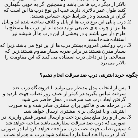
بالاتر از دیگر درب ها می باشد و همچنین اگر به خوبی نگهداری
کنید طول عمر بالاتری دارند.عیب این نوع درب ها این است که
گران تر هستند و در شرایط جوی حساس هستند.
درب پانلی:این نوع درب ها از پانل و کلاف ساخته شده اند و پانل
ها نیز از چوب های طبیعی تولید شده اند.این درب ها مسطح یا
طرح دار می باشند و در بخشی از این درب ها از شیشه نیز
استفاده شده است.
درب روکشی:امروزه بیشتر درب ها از این نوع می باشند.زیرا که
بسیار مدرن هستند.در برابر ضربه بسیار مقاوم هستند.زیرا که
مصالحی را در داخل درب استفاده می کنند که این مقاومت را
بالاتر می برد.
چگونه خرید اینترنتی درب ضد سرقت انجام دهیم؟
پس از انتخاب مدل مدنظر می توانید با فروشگاه درب ضد
سرقت تماس بگیرید.در کمتر از نصف روز نصاب جهت بازدید و
گرفتن ابعاد درب ضد سرقت در محل حاضر می شود.
در مرحله بعدی فاکتور برای مشتری صادر شده و به صورت
اینترنتی و یا فیزیکی برای مشتری ارسال خواهد شد.
پس از واریز مبلغ پیش پرداخت و ارسال تصویر فیش واریزی در
صورتی که درب ضد سرقت سفارشی باشد،ساخته خواهد شد
سپس نصاب جهت نصب درب مراجعه خواهد کرد.اما در صورتی
که از درب با ابعاد استاندارد استفاده شود،درب به همراه نصاب