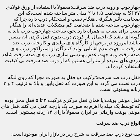
چهارچوب و رویه درب ضد سرقت:معمولاً با استفاده از ورق فولادی
ST۳۷ به ضخامت ۱.۵ تا ۲ میلی متر ساخته شده است،که این
ضخامت تأثیر شگرفی هنگام نصب و استحکام درب دارد،چرا که
چهارچوب ساخته شده با ضخامت کم مشکلات عدیده ای را هنگام
نصب برای نصاب به همراه دارد.نحوه ساخت چهارچوب درب باید به
گونه ای باشد که احتمال باز کردن درب بدون قفل کردن آن میسر
نباشد امروزه در برخی از کارگاه های تولیدی و کارخانه درب ضد
سرقت به جهت عدم آشنایی تولید کنندگان از استراکچر درب های
ضدسرقت و به جهت عدم مهندسی سازی درب های ضدسرقت شاهد
دزدی های عدیده از منازلی هستیم که از درب ضد سرقت بی کیفیت
استفاده کرده اند.
قفل درب ضد سرقت:ترکیب دو قفل به صورت مجزا که روی لنگه
درب نصب می گردد به این صورت که قفل پایین و بالا به ترتیب ۴ و ۳
زبانه پیستونی است.
قفل مولتی پوینت:یا همان قفل مرکزی،ترکیب ۳ تا ۵ قفل مجزا بوده
که توسط یک میله یا اهرم به صورت یک پارچه عمل می کنند،قفل های
مولتی پوینت وارداتی در ایران معمولاً دارای ۱۴ زبانه پیستونی است.
انواع درب ضد سرقت
سه نوع درب ضد سرقت به شرح زیر در بازار ایران موجود است: