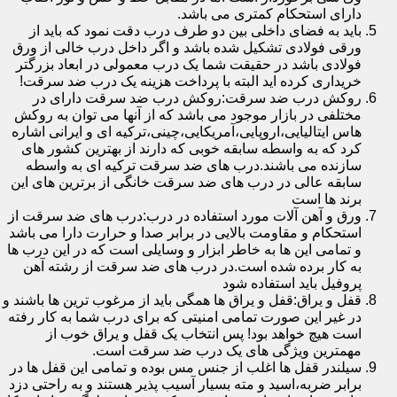
دارای استحکام کمتری می باشد.
باید به فضای داخلی بین دو طرف درب دقت نمود که باید از
ورقی فولادی تشکیل شده باشد و اگر داخل درب خالی از ورق
فولادی باشد در حقیقت شما یک درب معمولی در ابعاد بزرگتر
خریداری کرده اید البته با پرداخت هزینه یک درب ضد سرقت!
روکش درب ضد سرقت:روکش درب ضد سرقت دارای در
مختلفی در بازار موجود می باشد که از آنها می توان به روکش
هاس ایتالیایی،اروپایی،آمریکایی،چینی،ترکیه ای و ایرانی اشاره
کرد که به واسطه سابقه خوبی که دارند از بهترین کشور های
سازنده می باشند.درب های ضد سرقت ترکیه ای به واسطه
سابقه عالی در درب های ضد سرقت خانگی از برترین های این
برند ها است
ورق و آهن آلات مورد استفاده در درب:درب های ضد سرقت از
استحکام و مقاومت بالایی در برابر صدا و حرارت دارا می باشد
و تمامی این ها به خاطر ابزار و وسایلی است که در این درب ها
به کار برده شده است.در درب های ضد سرقت از رشته آهن
پروفیل باید استفاده شود
قفل و یراق:قفل و یراق ها همگی باید از مرغوب ترین ها باشند و
در غیر این صورت تمامی امنیتی که برای درب شما به کار رفته
است هیچ خواهد بود! پس انتخاب یک قفل و یراق خوب از
مهمترین ویژگی های یک درب ضد سرقت است.
سیلندر قفل ها اغلب از جنس مس بوده و تمامی این قفل ها در
برابر ضربه،اسید و مته بسیار آسیب پذیر هستند و به راحتی دزد