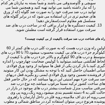
سویچی و گاوصندوقی می باشند و شما بسته به نیازتان هر کدام
را که نیاز داشته باشید می توانید تهیه کنید و همچنین شما می
توانید درب ضد سرقت خود را به صورت ضد گلوله (که از ورق
های ضخیم تری در آن استفاده می شود که در برابر گلوله های
مسلسل هم مقاوم است)سفارش دهید!
کیفیت دستگیره ها و ابزار یراقی که در ساخت درب های ضد
سرقت مورد استفاده قرار گرفته است مطمئن شوید.
راه های شناخت درب ضد سرقت باکیفیت از بی کیفیت چیست؟
اولین راه وزن درب هست که به صورت کلی درب های کمتر از 60
کیلوگرم جزء درب های بی کیفیت محسوب میشود،70 تا 90 درب های
متوسط و درب های 90 کیلوگرم و بالاتر جزء درب های با کیفیت از
لحاظ آهنکشی میباشد.میتوانید با کولیس ضخامت چهارچوب را اندازه
گیری کنید.با باز کردن یکی از قفل ها میتوانید از وجود ورق فولادی
میانی اطمینان حاصل کنید که با توجه به مشکل بودن این کار میتونید
از فروشنده تضمین وجود ورق فولادی ایمنی رو بگیرید.قفل دربهای
ضد سرقت جزء مهم امنیتی این دربها میباشد که در حال حاضر قفل
های ساخت کشور ترکیه نسبتا مرغوب میباشد.چه نوع درب ضد
سرقتی مناسب منزل شماست.بیشتر درب های موجود در بازار در
حالت کلی به 4 دسته تقسیم بندی میشود.رویه رنگ،رویه پی وی
سی،رویه ام دی اف ملامینه،رویه فلز،در داخل آپارتمان با راهروی
پوشیده هرنوع دربی میتوان استفاده کرد.در مناطق شمالی و مطوب