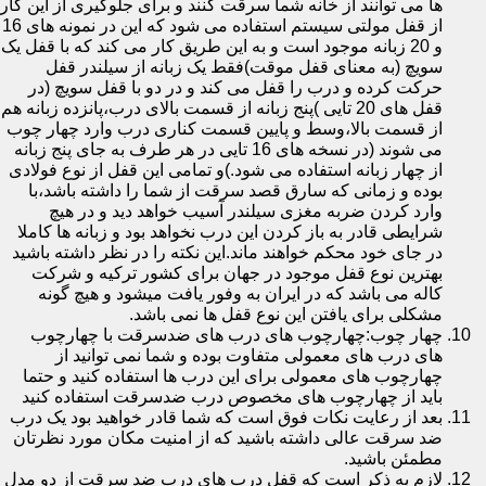
ها می توانند از خانه شما سرقت کنند و برای جلوگیری از این کار
از قفل مولتی سیستم استفاده می شود که این در نمونه های 16
و 20 زبانه موجود است و به این طریق کار می کند که با قفل یک
سویچ (به معنای قفل موقت)فقط یک زبانه از سیلندر قفل
حرکت کرده و درب را قفل می کند و در دو با قفل سویچ (در
قفل های 20 تایی )پنج زبانه از قسمت بالای درب،پانزده زبانه هم
از قسمت بالا،وسط و پایین قسمت کناری درب وارد چهار چوب
می شوند (در نسخه های 16 تایی در هر طرف به جای پنج زبانه
از چهار زبانه استفاده می شود.)و تمامی این قفل از نوع فولادی
بوده و زمانی که سارق قصد سرقت از شما را داشته باشد،با
وارد کردن ضربه مغزی سیلندر آسیب خواهد دید و در هیچ
شرایطی قادر به باز کردن این درب نخواهد بود و زبانه ها کاملا
در جای خود محکم خواهند ماند.این نکته را در نظر داشته باشید
بهترین نوع قفل موجود در جهان برای کشور ترکیه و شرکت
کاله می باشد که در ایران به وفور یافت میشود و هیچ گونه
مشکلی برای یافتن این نوع قفل ها نمی باشد.
چهار چوب:چهارچوب های درب های ضدسرقت با چهارچوب
های درب های معمولی متفاوت بوده و شما نمی توانید از
چهارچوب های معمولی برای این درب ها استفاده کنید و حتما
باید از چهارچوب های مخصوص درب ضدسرقت استفاده کنید
بعد از رعایت نکات فوق است که شما قادر خواهید بود یک درب
ضد سرقت عالی داشته باشید که از امنیت مکان مورد نظرتان
مطمئن باشید.
لازم به ذکر است که قفل درب های درب ضد سرقت از دو مدل