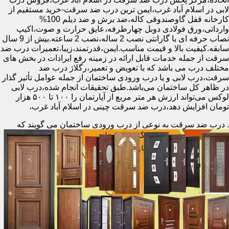
لابی در اسلام آباد غرب،ایمن ترین درب ضد سرقت-خرید مستقیم از
کارخانه قفل گاوصندوقی کاله،ضد برش و ضد دیلم 100%
وارداتی،ورق فولادی دوبل چهارطرفه،عایق حرارت و صوت،اکیپ
نصاب حرفه ای با گارانتی نصب 2 ساله،نصب 2 ساعته.بیش از 9 سال
سابقه.کیفیت بالا و قیمت مناسب.ایمن،قدرتمند،زیبا،تعمیرات درب ضد
سرقت از جمله خدمات قابل ارائه در زمینه رفع ایرادات در بخش های
مختلف درب می باشد که با تعویض و تعمیر،رگلاژ درب ضد
سرقت،درب لابی و یا درب ورودی ساختمان از جمله عوامل تأثیر گذار
در ظاهر کل ساختمان می‌باشد.طبق تحقیقات انجام شده،درب لابی
لوکس می‌تواند ارزش هر متر مربع از آپارتمان را ۱۰۰ تا ۵۰۰ هزار
تومان افزایش دهد،درب ضد سرقت چینی در اسلام آباد غرب،
.
درب ضد سرقت به نوعی از درب ورودی ساختمان می گویند که