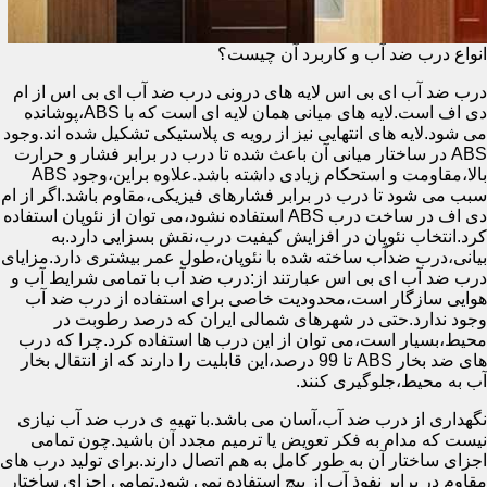
انواع درب ضد آب و کاربرد آن چیست؟
درب ضد آب ای بی اس لایه های درونی درب ضد آب ای بی اس از ام
دی اف است.لایه های میانی همان لایه ای است که با ABS،پوشانده
می شود.لایه های انتهایی نیز از رویه ی پلاستیکی تشکیل شده اند.وجود
ABS در ساختار میانی آن باعث شده تا درب در برابر فشار و حرارت
بالا،مقاومت و استحکام زیادی داشته باشد.علاوه براین،وجود ABS
سبب می شود تا درب در برابر فشارهای فیزیکی،مقاوم باشد.اگر از ام
دی اف در ساخت درب ABS استفاده نشود،می توان از نئوپان استفاده
کرد.انتخاب نئوپان در افزایش کیفیت درب،نقش بسزایی دارد.به
بیانی،درب ضدآب ساخته شده با نئوپان،طول عمر بیشتری دارد.مزایای
درب ضد آب ای بی اس عبارتند از:درب ضد آب با تمامی شرایط آب و
هوایی سازگار است،محدودیت خاصی برای استفاده از درب ضد آب
وجود ندارد.حتی در شهرهای شمالی ایران که درصد رطوبت در
محیط،بسیار است،می توان از این درب ها استفاده کرد.چرا که درب
های ضد بخار ABS تا 99 درصد،این قابلیت را دارند که از انتقال بخار
آب به محیط،جلوگیری کنند.
نگهداری از درب ضد آب،آسان می باشد.با تهیه ی درب ضد آب نیازی
نیست که مدام به فکر تعویض یا ترمیم مجدد آن باشید.چون تمامی
اجزای ساختار آن به طور کامل به هم اتصال دارند.برای تولید درب های
مقاوم در برابر نفوذ آب از پیچ استفاده نمی شود.تمامی اجزای ساختار