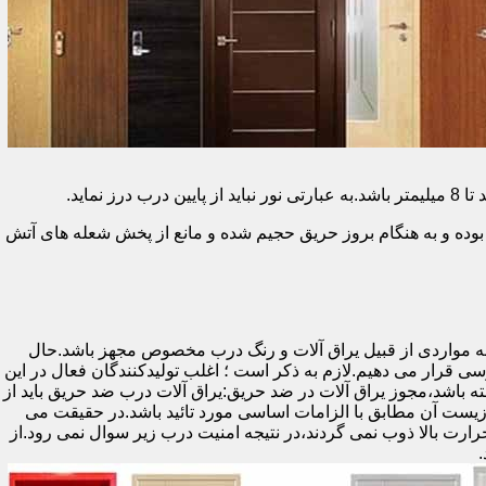
وده و به هنگام بروز حریق حجیم شده و مانع از پخش شعله های آتش
ه مواردی از قبیل یراق آلات و رنگ درب مخصوص مجهز باشد.حال
رسی قرار می دهیم.لازم به ذکر است ؛ اغلب تولیدکنندگان فعال در این
ته باشد،مجوز یراق آلات در ضد حریق:یراق آلات درب ضد حریق باید از
ای نشان سی ای (CE)باشد تا سلامت،ایمنی و حفاظت از محیط زیست آن مطابق با الزامات اساسی مورد تائید باشد.در حقیقت می
رت بالا ذوب نمی گردند،در نتیجه امنیت درب زیر سوال نمی رود.از