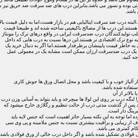
 بوده و نسوز می باشد.بنابراین درب های ضد سرقت ضد حریق نیز می
باشد.
لبته درب ضد سرقت ایتالیایی هم در بازار هست،اما به دلیل قیمت بال
تند.این درب ها از مصالح باکیفیتی ساخته شده اند و طبیعتا قیمت
اغلب تولیدکنندگان درب ضدسرقت ایرانی در واقع درهای ترک را مونتاژ
به نوع ترک اقتصادی تر هستند.این درها نسبت به درب هایی که داخل
خاطر قیمت پایینشان پرطرفدار هستند.اما اگر به دنبال خرید یک
 که یک درب ضدسرقت ارزان ممکن است مشابه یک در معمولی عمل
ه کنید.
ز آلیاژ خوب و با کیفیت باشد و محل اتصال ورق ها جوش کاری
 لنگه درب بر روی این لولا ها میچرخد و باید بتواند به آسانی وزن درب
باشد پس از گذشت مدتی درب از حالت تنظیم و رگلاژی خارج میشود که
ما توجه به این نکته بسیار حائز اهمیت است که جنس لایه باید
ف از زیبایی و براقیت بیشتری نسبت به جنس ملامینه و پی وی سی
کام کمتری می باشد.
ی فولادی تشکیل شده باشد و اگر داخل درب خالی از ورق فولادی باشد