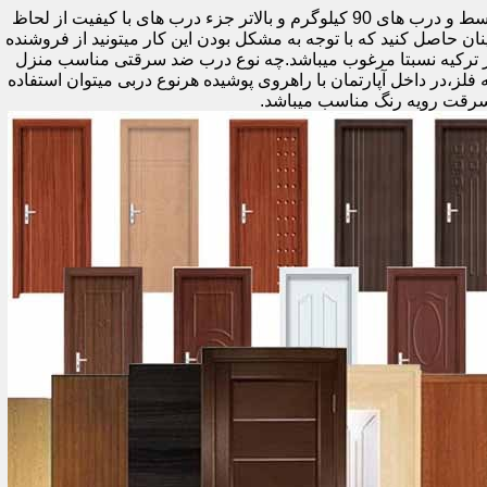
اولین راه وزن درب هست که به صورت کلی درب های کمتر از 60 کیلوگرم جزء درب های بی کیفیت محسوب میشود،70 تا 90 درب های متوسط و درب های 90 کیلوگرم و بالاتر جزء درب های با کیفیت از لحاظ
نان حاصل کنید که با توجه به مشکل بودن این کار میتونید از فروشنده
ر ترکیه نسبتا مرغوب میباشد.چه نوع درب ضد سرقتی مناسب منزل
ام دی اف ملامینه،رویه فلز،در داخل آپارتمان با راهروی پوشیده هرنوع دربی میتوان استفاده
سرقت رویه رنگ مناسب میباشد.