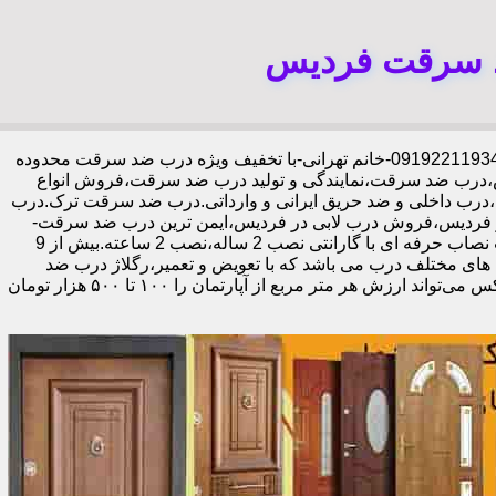
د سرقت فردیس
،09192211934-خانم تهرانی-با تخفیف ویژه درب ضد سرقت محدوده
درب ضد سرقت،نمایندگی و تولید درب ضد سرقت،فروش انواع
،درب داخلی و ضد حریق ایرانی و وارداتی.درب ضد سرقت ترک.درب
فردیس،فروش درب لابی در فردیس،ایمن ترین درب ضد سرقت-
خرید مستقیم از کارخانه قفل گاوصندوقی کاله،ضد برش و ضد دیلم 100% وارداتی،ورق فولادی دوبل چهارطرفه،عایق حرارت و صوت،اکیپ نصاب حرفه ای با گارانتی نصب 2 ساله،نصب 2 ساعته.بیش از 9
 های مختلف درب می باشد که با تعویض و تعمیر،رگلاژ درب ضد
سرقت،درب لابی و یا درب ورودی ساختمان از جمله عوامل تأثیر گذار در ظاهر کل ساختمان می‌باشد.طبق تحقیقات انجام شده،درب لابی لوکس می‌تواند ارزش هر متر مربع از آپارتمان را ۱۰۰ تا ۵۰۰ هزار تومان