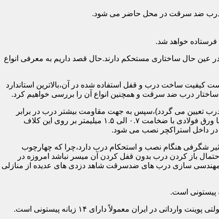
اد درب ضد سرقت در محل حاضر می شود.
فرستاده خواهد شد.
ر عین حال ساختاری مستحکم دارند.حال قصد داریم به معرفی انواع
 کیفیت ساخت درب و قفل استفاده شده در آن،بالاترین استاندارد
اختار درب ضد سرقت و همچنین انواع آن را بررسی خواهیم کرد.
درب تعیین می گردد)،سپس به جهت مقاومت بیشتر درب در برابر
خمش،۳ الی ۴ قید فولادی دقیقاً با همان سایز پروفیل های محیطی به صورت افقی به دو قید پروفیل عمودی محیطی جوش می شود و در انتها ورق فولادی با ضخامت ۰.۷ الی ۱.۵ میلیمتر بر روی این کلاف
 در داخل استراکچر نصب می شود.
۱.۵ تا ۲ میلی متر ساخته شده است،که این ضخامت تأثیر شگرفی هنگام نصب و استحکام درب دارد،چرا که چهارچوب
حتمال باز کردن درب بدون قفل کردن آن میسر نباشد امروزه در
م مهندسی سازی درب های ضدسرقت شاهد دزدی های عدیده از منازلی