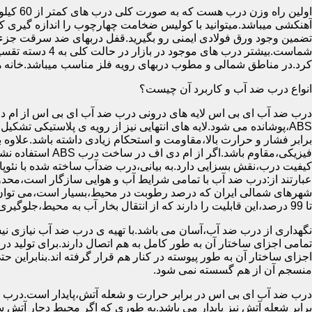
آهنکشی میباشد.میتوانید با کولیس ضخامت چهارچوب را اندازه گیری کنید
تضمین وجود ورق فولادی ایمنی رو بگیرید.قفل دربهای ضد سرقت جزء
شماست.بیشتر در
کرد.در مناطق شمالی و مطوب دربهای رویه فلز مناسب میباشد.خانه 
انواع درب ضد آب و کاربرد آن چیست؟
درب ضد آب ای بی اس لایه های درونی درب ضد آب ای بی اس از ام دی 
فیزیکی،مقاوم باشد.اگ
کیفیت درب،نقش بسزایی دارد.به بیانی،درب ضدآب ساخته شده با نئو
عبارتند از:درب ضد آب با تمامی شرایط آب و هوایی سازگار است،محدو
تا 99 درصد،این قابلیت را دارند که از انتقال بخار آب به محیط،جلوگیری کنند.
نگهداری از درب ضد آب،آسان می باشد.با تهیه ی درب ضد آب نیازی نی
تمامی اجزای ساختار آن به طور کامل به هم اتصال دارند.برای تولید در
اجزای ساختار آن به طور پیوسته در کنار هم قرار گرفته اند.بنابراین 
منسجم آن از هم گسسته نمی شود.
درب ضد آب ای بی اس در برابر حرارت و شعله آتش،پایدار است.درب ضد
برابر شعله آتش نیز پایدار می باشد.به طوری که اگر محیط دچار آت