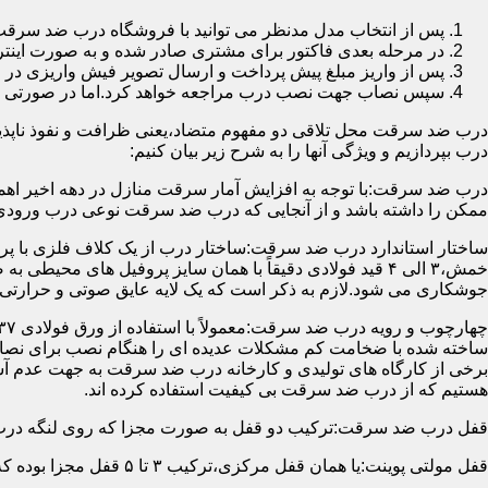
پس از انتخاب مدل مدنظر می توانید با فروشگاه درب ضد سرقت
در مرحله بعدی فاکتور برای مشتری صادر شده و به صورت اینتر
پس از واریز مبلغ پیش پرداخت و ارسال تصویر فیش واریزی 
سپس نصاب جهت نصب درب مراجعه خواهد کرد.اما در صورتی که از
درب ضد سرقت محل تلاقی دو مفهوم متضاد،یعنی ظرافت و نفوذ ناپذیر
درب بپردازیم و ویژگی آنها را به شرح زیر بیان کنیم:
درب ضد سرقت:با توجه به افزایش آمار سرقت منازل در دهه اخیر اهم
ممکن را داشته باشد و از آنجایی که درب ضد سرقت نوعی درب ورودی 
ساختار استاندارد درب ضد سرقت:ساختار درب از یک کلاف فلزی با پر
جوشکاری می شود.لازم به ذکر است که یک لایه عایق صوتی و حرارتی 
ساخته شده با ضخامت کم مشکلات عدیده ای را هنگام نصب برای نصاب 
برخی از کارگاه های تولیدی و کارخانه درب ضد سرقت به جهت عدم 
هستیم که از درب ضد سرقت بی کیفیت استفاده کرده اند.
قفل درب ضد سرقت:ترکیب دو قفل به صورت مجزا که روی لنگه درب نصب می گردد به 
قفل مولتی پوینت:یا همان قفل مرکزی،ترکیب ۳ تا ۵ قفل مجزا بوده که توسط یک میله یا اهرم به صورت یک پارچه عمل می کنند،قفل های مولتی پوینت وارداتی در ایران معمولاً دارای ۱۴ زبانه پیستونی است.