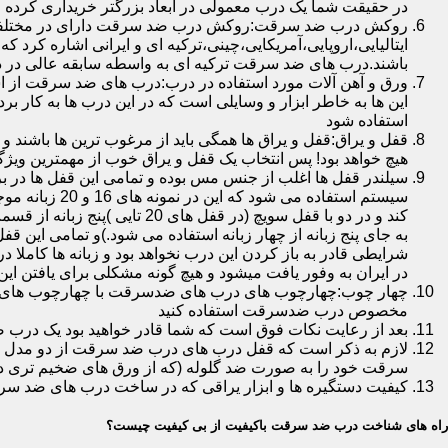
در حقیقت شما یک درب معمولی در ابعاد بزرگتر خریداری کرده ا
روکش درب ضد سرقت:روکش درب ضد سرقت دارای در مختلفی در 
ایتالیایی،اروپایی،آمریکایی،چینی،ترکیه ای و ایرانی اشاره کرد 
باشند.درب های ضد سرقت ترکیه ای به واسطه سابقه عالی در د
ورق و آهن آلات مورد استفاده در درب:درب های ضد سرقت از است
این ها به خاطر ابزار و وسایلی است که در این درب ها به کار 
استفاده شود
قفل و یراق:قفل و یراق ها همگی باید از مرغوب ترین ها باشند 
هیچ خواهد بود! پس انتخاب یک قفل و یراق خوب از مهمترین و
سیلندر قفل ها اغلب از جنس مس بوده و تمامی این قفل ها در برا
سیستم استفاد
به جای پنج زبانه از چهار زبانه استفاده می شود.)و تمامی این 
شرایطی قادر به باز کردن این درب نخواهد بود و زبانه ها کاملا
در ایران به وفور یافت میشود و هیچ گونه مشکلی برای یافتن این
چهار چوب:چهارچوب های درب های ضدسرقت با چهارچوب های درب ه
مخصوص درب ضدسرقت استفاده کنید
بعد از رعایت نکات فوق است که شما قادر خواهید بود یک درب 
لازم به ذکر است که قفل درب های درب ضد سرقت از دو مدل سویچی
سرقت خود را به صورت ضد گلوله (که از ورق های ضخیم تری در
کیفیت دستگیره ها و ابزار یراقی که در ساخت درب های ضد سر
راه های شناخت درب ضد سرقت باکیفیت از بی کیفیت چیست؟