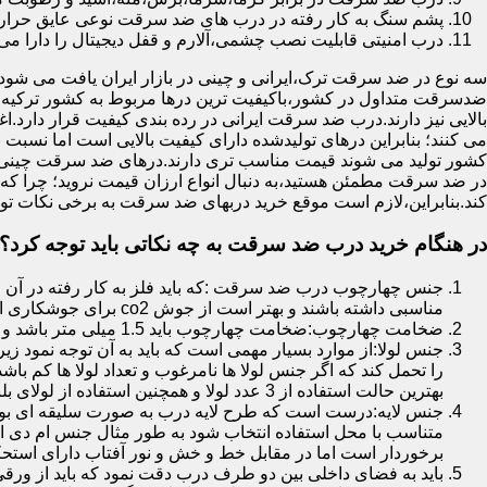
پشم سنگ به کار رفته در درب های ضد سرقت نوعی عایق حرارتی
درب امنیتی قابلیت نصب چشمی،آلارم و قفل دیجیتال را دارا می 
سه نوع در ضد سرقت ترک،ایرانی و چینی در بازار ایران یافت می شود.ا
ضدسرقت متداول در کشور،باکیفیت ترین درها مربوط به کشور ترکیه هس
بالایی نیز دارند.درب ضد سرقت ایرانی در رده بندی کیفیت قرار دارد.
می کنند؛ بنابراین درهای تولیدشده دارای کیفیت بالایی است اما نسبت 
کشور تولید می شوند قیمت مناسب تری دارند.درهای ضد سرقت چینی به 
در ضد سرقت مطمئن هستید،به دنبال انواع ارزان قیمت نروید؛ چرا
کند.بنابراین،لازم است موقع خرید دربهای ضد سرقت به برخی نکات توج
در هنگام خرید درب ضد سرقت به چه نکاتی باید توجه کرد؟
جنس چهارچوب درب ضد سرقت :که باید فلز به کار رفته در آن ا
مناسبی داشته باشند و بهتر است از جوش co2 برای جوشکاری استفاده شده باشد.
ضخامت چهارچوب:ضخامت چهارچوب باید 1.5 میلی متر باشد و یا بالاتر از آن
جنس لولا:از موارد بسیار مهمی است که باید به آن توجه نمود زیرا
را تحمل کند که اگر جنس لولا ها نامرغوب و تعداد لولا ها کم 
بهترین حالت استفاده از 3 عدد لولا و همچنین استفاده از لولای بلبرینگ دار است.
جنس لایه:درست است که طرح لایه درب به صورت سلیقه ای بوده ا
متناسب با محل استفاده انتخاب شود به طور مثال جنس ام دی ا
برخوردار است اما در مقابل خط و خش و نور آفتاب دارای استح
باید به فضای داخلی بین دو طرف درب دقت نمود که باید از ورق