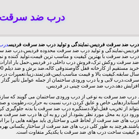
درب ضد سرقت ف
درب ضد سرقت فردیس
،
نمایندگی و تولید درب ضد سرقت فردیس
درب 
فردیس،نمایندگی و تولید درب ضد سرقت محدوده فردیس،درب ضد سر
درب ضد سرقت با بهترین کیفیت و مناسب ترین قیمت،تولید کننده و
ضد سرقت روکش ترک،فروش درب داخلی در فردیس،حمل بار ادارات 
سال سابقه.کیفیت بالا و قیمت مناسب.ایمن،قدرتمند،زیبا،تعمیرات در
افزایش دهد،درب ضد سرقت چینی در فردیس،
.
درب ضد سرقت به نوعی از درب ورودی ساختمان می گویند که سازنده
استانداردهایی خاص و عایق کردن درب نسبت به حرارت،رطوبت و صدا،آ
بتواند از تخریب قفل،لولا،دستگیره درب ضد سرقت یا بدنه جلوگیری کرده
ورود دزد به محل مورد نظر بشود.از این رو به آن ها درب ضد سرقت می
درب های ضد سرقت از لحاظ فنی و ساختاری باید مولفه هایی را برا استا
باشند.هرچند به طور کلی درب های ضد سرقت از ساختار یکسانی بهرم
و کیفیت ساخت درب های ضد سرقت با یکدیکر متفاوت است.