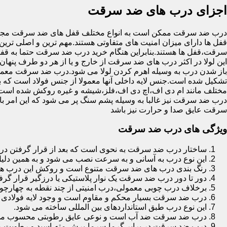
اجزای درب های ضد سرقت
درب ضد سرقت ممکن است به انواع مختلف قفل های ضد سرقت مجهز 
قفل ها دارای میزان امنیت های متفاوتی هستند.مهم ترین و اصلی ترین
سرقت،قفل ها هستند.بنابراین هنگام خرید درب ضد سرقت حتما به قفل 
این لولا در اکثر درب های ضد سرقت از خارج و یا از هر دو طرف پنهان 
باز شدن درب به وسیله اهرم کردن لولا می شود.درب ضد سرقت معمولا
تشکیل شده است.جنس لایه داخلی آنها معمولا از جنس فولاد است که با
مختلف مانند ام دی اف،اچ دی اف،فلز،شیشه و غیره روکش شده است
درب ضد سرقت نیز غالبا به وسیله پشم سنگ پر می شود که این امر
سرقت عایق صدا و حرارت نیز باشد
ویژگی های درب ضد سرقت
ساختار درب ضد سرقت به نحوی است که بعد از قرار گرفتن در چ
این نوع درب به آسانی و به سرعت نصب می شود و به همین دلی
رنگ بندی درب های ضد سرقت متنوع است و روکش این درب ها معمولا از جنس MDF با روکش
دور تا دور درب ضد سرقت یک نوار پلاستیکی یا درزگیر قرار گرفت
برخلاف درب چوبی معمولی،درب امنیتی از چند نقطه به چهارچ
درب ضد سرقت بسیار محکم و مقاوم است و وجود لایه فولادی د
این نوع درب طبق استانداردهای بین المللی ساخته می شود.
درب ضد سرقت ضد آب است و نوعی عایق رطوبتی محسوب می
درب ضد سرقت در برابر گرما،سرما،برش،مته،اسید و رطوبت مقاوم