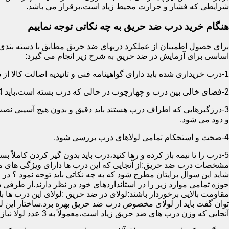
شرایطی که فشار و حرارت محیط زیاد است،برقرار می باشد.
هنگام خرید درب ضد حریق به چه نکاتی توجه نماییم
اساسی برای آزمایش در ضد حریق به شرح زیر انجام می گیرد:
1-درب خریداری شده باید دارای گواهینامه فنی و تائیدیه اصالت کالا از سازمان آتش نشانی باشد.
2-فضای خالی بین درب و چهارچوب در حالی که درب بسته است،باید 4 میلیمتر از قسمت بالا و اطراف باشد.این فاصله در پایین درب می تواند تا 8 میلیمتر باشد.به عبارتی نور نباید از پایین درب درز نماید.
3-درزگیرهایی که اطراف درب هستند باید دقیق و بدون هیچ آسیبی ن
و دود می شود.
4-صحت و استحکام تمامی لولاهای درب بررسی شود.
5-درب را تا نیمه باز کرده و رها کنید،درب باید بدون گیر کردن کاملاً بسته شود.
مشخصات درب ضد حریق:از آنجایی که این درب ها دارای ویژگی های م
شاید این سوال برایتان مطرح شود که به چه نکاتی باید توجه نمود ؟ در
حوزه تمامی موارد زیر را در استانداردهای خود در نظر دارند.از طرفی
توان گفت باید از لولای مخصوص درب ضد حریق بهره برد.ساختار این لو
آنجایی که وزن درب های ضد حریق زیاد است،معمولاً به 3 عدد لولا نیاز دارند.در حالیکه درب های معمولی با وزن پایین دارای 2 عدد لولا هستند.