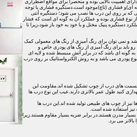
رای اهمییت بالایی بوده و منحصرا برای مواقع اضطراری
 ای)و فشاری (تاچ)موجود است.دستگیره فشاری با توجه
ایی که بر روی این درب ها نصب می شود؛ دستگیره آنتی
ز نوع فشاری بوده و عملکرد آن به گونه ای است که فشار
کرد دستگیره پنیک مختل و یا خود به خود باز شود،زیرا تا
شد و نمی توان برای رنگ آمیزی از رنگ های معمولی کمک
رو باید برای رنگ آمیزی از رنگ های پودری خاص و
ه گونه ای باشد که در برابر آتش منبسط شده و لایه ای
 نوع پودری می باشد و به روش الکترواستاتیک بر روی درب
ه قسمت های درب از چوب تشکیل شده اند.مقاومت این
هداری کنید طول عمر بالاتری دارند.عیب این نوع درب ها
ها نیز از چوب های طبیعی تولید شده اند.این درب ها
 نیز استفاده شده است.
بسیار مدرن هستند.در برابر ضربه بسیار مقاوم هستند.زیرا
الاتر می برد.