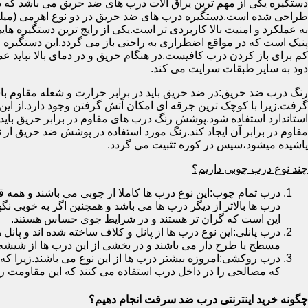
دستگیره یکی از مهم ترین یراق آلات درب های ضد حریق می باشد که دا
طراحی شده است.دستگیره درب های ضد حریق در دو نوع اهرمی (میله
به عملکرد و امنیت بالا کاربردی تر است.یکی از رایج ترین دستگیره ه
پنیک است که در مواقع اضطراری به راحتی باز می گردد.این دستگیره ا
کم برای باز کردن درب کافیست.در هنگام حریق و در دمای بالا نباید عمل
دود به سایر طبقات سرایت می کند.
رنگ درب ضد حریق:در ضد حریق باید در برابر حرارت و شعله مقاوم با
گرفت.زیرا با کوچک ترین جرقه ای امکان آتش گرفتن وجود دارد.از این 
استاندارد استفاده شود.پوشش رنگ درب های مقاوم در برابر حریق باید ب
مقاوم در برابر آن ایجاد کند.رنگ مورد استفاده در پوشش ضد حریق از
پاشیده میشود،سپس در کوره تثبیت می گردد.
چند نوع درب چوبی داریم؟
درب تمام چوب:این نوع درب ها کاملا از چوبی می باشند و هم
درب ها بالاتر از دیگر درب ها می باشد و همچنین اگر به خوبی نگ
این است که گران تر هستند و در شرایط جوی حساس هستند.
درب پانلی:این نوع درب ها از پانل و کلاف ساخته شده اند و پانل 
مسطح یا طرح دار می باشند و در بخشی از این درب ها از شیشه
درب روکشی:امروزه بیشتر درب ها از این نوع می باشند.زیرا که 
که مصالحی را در داخل درب استفاده می کنند که این مقاومت را ب
چگونه خرید اینترنتی درب ضد سرقت انجام دهیم؟