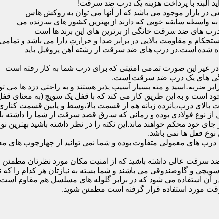
ید البته با پرداخت هزینه یک درب ضد سرقت!
بازار موجود می باشد که از آنها می توان به روکش هاس
که به واسطه سابقه خوبی که دارند از بهترین کشور های سازنده می
رب های ضد سرقت خانگی از برترین های این برند ها است
حکام و مقاومت بالایی در برابر صدا و حرارت دارا می باشد و تمامی
برده شده است.در درب های ضد سرقت از رشته آهن پروفیل باید
و در غیر این صورت تمامی امنیتی که برای درب شما به کار رفته است
یژگی های یک درب ضد سرقت است.
بر ضربه،اسید و مته بسیار آسیب پذیر هستند و به راحتی دزد ها می توا
ه می شود که این در نمونه های 16 و 20 زبانه موجود است و به این طریق کار می کند که با 
قفل از نوع فولادی بوده و زمانی که سارق قصد سرقت از شما را داشته ب
 در جای خود محکم خواهند ماند.این نکته را در نظر داشته باشید بهتری
 نوع قفل ها نمی باشد.
ای معمولی متفاوت بوده و شما نمی توانید از چهارچوب های معمولی
ضد سرقت عالی داشته باشید که از امنیت مکان مورد نظرتان مطمئن ب
 و گاوصندوقی می باشند و شما بسته به نیازتان هر کدام را که نیاز 
 آن استفاده می شود که در برابر گلوله های مسلسل هم مقاوم است
قت مورد استفاده قرار گرفته است مطمئن شوید.