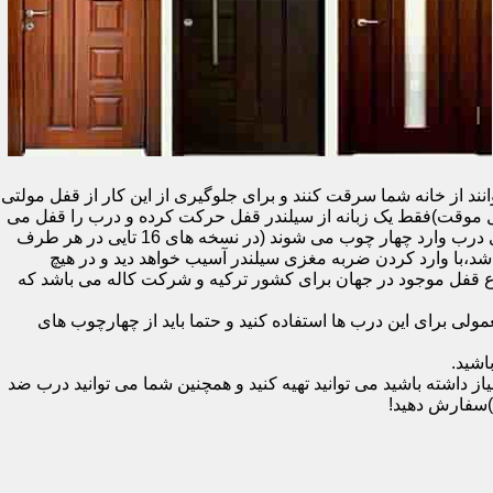
نند از خانه شما سرقت کنند و برای جلوگیری از این کار از قفل مولتی
قفل یک سویچ (به معنای قفل موقت)فقط یک زبانه از سیلندر قفل حرکت کرده و درب را قفل می
کند و در دو با قفل سویچ (در قفل های 20 تایی )پنج زبانه از قسمت بالای درب،پانزده زبانه هم از قسمت بالا،وسط و پایین قسمت کناری درب وارد چهار چوب می شوند (در نسخه های 16 تایی در هر طرف
اشد،با وارد کردن ضربه مغزی سیلندر آسیب خواهد دید و در هیچ
ن نوع قفل موجود در جهان برای کشور ترکیه و شرکت کاله می باشد که
 برای این درب ها استفاده کنید و حتما باید از چهارچوب های
اشید.
داشته باشید می توانید تهیه کنید و همچنین شما می توانید درب ضد
)سفارش دهید!