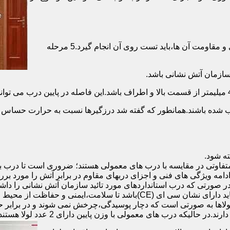
برای حصول اطمینان از عملکرد دربهای ضد حریق مطابق با دسته بندی و مقاومت آن ها،باید تست روی آن انجام گیرد.5 مرحله
صب شده باشند.همانطور که گفته شد درزگیرها نسبت به حرارت حساس ب
تفاوتی در مقایسه با درب های معمولی هستند؛ ضروری است تا درب ب
 ادامه ویژگی های فنی و اجزای دربهای مقاوم در برابر آتش را مورد بر
 در صورتی که درب استانداردهای مورد تائید سازمان آتش نشانی را داش
مقاومت بالایی برخوردار باشند:لولای در ضد حریق :لولای این درب ها باید دار
لاها به صورتی است که دچار پوسیدگی،چرخش نمی شوند و در برابر حرا