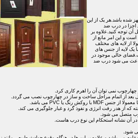
شده باشد.هر یک از این
 اجزا در درب ضد
آن توجه کنید.علاوه بر
است و این امر مانع از
 از لایه های مختلف
 یک لایه از جنس های
.فضای خالی موجود در
 باعث می شود درب ضد
هارچوب نمی توان آن را اهرم کاری کرد.
ل بعد از اتمام مراحل ساخت و ساز در چهارچوب نصب می گردد.
 رنگ یا PVC می باشد.
ه که از هدر رفت انرژی و نفوذ گرد و غبار جلوگیری می کند.
وب متصل می شود.
ر آن نشانه استحکام این نوع درب هاست.
 شود.
 می باشد و علاوه بر این ها در هنگام وقوع حوادث طبیعی مانند زل