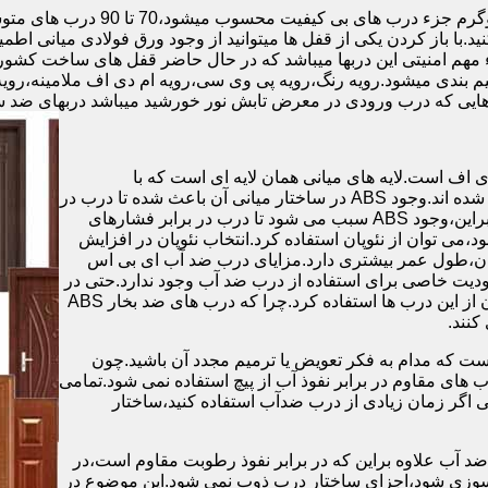
.با باز کردن یکی از قفل ها میتوانید از وجود ورق فولادی میانی اطمی
 مهم امنیتی این دربها میباشد که در حال حاضر قفل های ساخت کشو
ب های موجود در بازار در حالت کلی به 4 دسته تقسیم بندی میشود.رویه رنگ،رویه پی وی سی،رویه 
هایی که درب ورودی در معرض تابش نور خورشید میباشد دربهای ضد 
اف است.لایه های میانی همان لایه ای است که با
ABS،پوشانده می شود.لایه های انتهایی نیز از رویه ی پلاستیکی تشکیل شده اند.وجود ABS در ساختار میانی آن باعث شده تا درب در
برابر فشار و حرارت بالا،مقاومت و استحکام زیادی داشته باشد.علاوه براین،وجود ABS سبب می شود تا درب در برابر فشارهای
ر از ام دی اف در ساخت درب ABS استفاده نشود،می توان از نئوپان استفاده کرد.انتخاب نئوپان در افزایش
پان،طول عمر بیشتری دارد.مزایای درب ضد آب ای بی اس
دیت خاصی برای استفاده از درب ضد آب وجود ندارد.حتی در
شهرهای شمالی ایران که درصد رطوبت در محیط،بسیار است،می توان از این درب ها استفاده کرد.چرا که درب های ضد بخار ABS
ست که مدام به فکر تعویض یا ترمیم مجدد آن باشید.چون
ب های مقاوم در برابر نفوذ آب از پیچ استفاده نمی شود.تمامی
حتی اگر زمان زیادی از درب ضدآب استفاده کنید،ساختار
 آب علاوه براین که در برابر نفوذ رطوبت مقاوم است،در
ش سوزی شود،اجزای ساختار درب ذوب نمی شود.این موضوع در