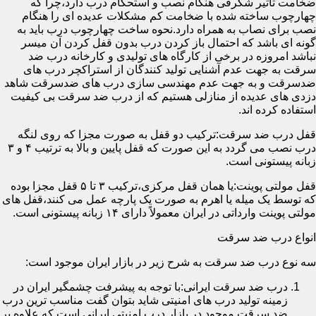
ضخامت تأثیر شگرفی هنگام نصب و استحکام درب دارد،چرا که
چهارچوب ساخته شده با ضخامت کم مشکلات عدیده ای را هنگام
نصب برای نصاب به همراه دارد.نحوه ساخت چهارچوب درب باید به
گونه ای باشد که احتمال باز کردن درب بدون قفل کردن آن میسر
نباشد امروزه در برخی از کارگاه های تولیدی و کارخانه درب ضد
سرقت به جهت عدم آشنایی تولید کنندگان از استراکچر درب های
ضدسرقت و به جهت عدم مهندسی سازی درب های ضدسرقت شاهد
دزدی های عدیده از منازلی هستیم که از درب ضد سرقت بی کیفیت
استفاده کرده اند.
قفل درب ضد سرقت:ترکیب دو قفل به صورت مجزا که روی لنگه
درب نصب می گردد به این صورت که قفل پایین و بالا به ترتیب ۴ و ۳
زبانه پیستونی است.
قفل مولتی پوینت:یا همان قفل مرکزی،ترکیب ۳ تا ۵ قفل مجزا بوده
که توسط یک میله یا اهرم به صورت یک پارچه عمل می کنند،قفل های
مولتی پوینت وارداتی در ایران معمولاً دارای ۱۴ زبانه پیستونی است.
انواع درب ضد سرقت
سه نوع درب ضد سرقت به شرح زیر در بازار ایران موجود است:
درب ضد سرقت ایرانی:با توجه به پیشرفت چشمگیر ایران در
زمینه تولید درب های امنیتی شاید بتوان گفت مناسب ترین درب
ضد سرقت موجود در بازار درب امنیتی ایرانی است که علاوه بر