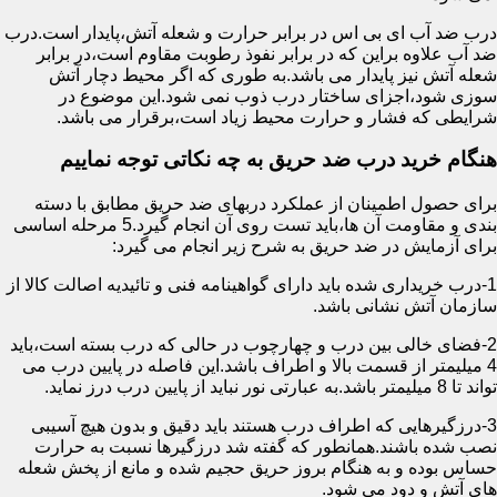
درب ضد آب ای بی اس در برابر حرارت و شعله آتش،پایدار است.درب
ضد آب علاوه براین که در برابر نفوذ رطوبت مقاوم است،در برابر
شعله آتش نیز پایدار می باشد.به طوری که اگر محیط دچار آتش
سوزی شود،اجزای ساختار درب ذوب نمی شود.این موضوع در
شرایطی که فشار و حرارت محیط زیاد است،برقرار می باشد.
هنگام خرید درب ضد حریق به چه نکاتی توجه نماییم
برای حصول اطمینان از عملکرد دربهای ضد حریق مطابق با دسته
بندی و مقاومت آن ها،باید تست روی آن انجام گیرد.5 مرحله اساسی
برای آزمایش در ضد حریق به شرح زیر انجام می گیرد:
1-درب خریداری شده باید دارای گواهینامه فنی و تائیدیه اصالت کالا از
سازمان آتش نشانی باشد.
2-فضای خالی بین درب و چهارچوب در حالی که درب بسته است،باید
4 میلیمتر از قسمت بالا و اطراف باشد.این فاصله در پایین درب می
تواند تا 8 میلیمتر باشد.به عبارتی نور نباید از پایین درب درز نماید.
3-درزگیرهایی که اطراف درب هستند باید دقیق و بدون هیچ آسیبی
نصب شده باشند.همانطور که گفته شد درزگیرها نسبت به حرارت
حساس بوده و به هنگام بروز حریق حجیم شده و مانع از پخش شعله
های آتش و دود می شود.