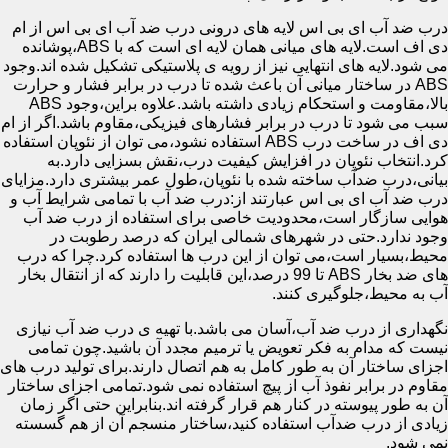
درب ضد آب ای بی اس لایه های درونی درب ضد آب ای بی اس از ام
دی اف است.لایه های میانی همان لایه ای است که با ABS،پوشانده
می شود.لایه های انتهایی نیز از رویه ی پلاستیکی تشکیل شده اند.وجود
ABS در ساختار میانی آن باعث شده تا درب در برابر فشار و حرارت
بالا،مقاومت و استحکام زیادی داشته باشد.علاوه براین،وجود ABS
سبب می شود تا درب در برابر فشارهای فیزیکی،مقاوم باشد.اگر از ام
دی اف در ساخت درب ABS استفاده نشود،می توان از نئوپان استفاده
کرد.انتخاب نئوپان در افزایش کیفیت درب،نقش بسزایی دارد.به
بیانی،درب ضدآب ساخته شده با نئوپان،طول عمر بیشتری دارد.مزایای
درب ضد آب ای بی اس عبارتند از:درب ضد آب با تمامی شرایط آب و
هوایی سازگار است،محدودیت خاصی برای استفاده از درب ضد آب
وجود ندارد.حتی در شهرهای شمالی ایران که درصد رطوبت در
محیط،بسیار است،می توان از این درب ها استفاده کرد.چرا که درب
های ضد بخار ABS تا 99 درصد،این قابلیت را دارند که از انتقال بخار
آب به محیط،جلوگیری کنند.
نگهداری از درب ضد آب،آسان می باشد.با تهیه ی درب ضد آب نیازی
نیست که مدام به فکر تعویض یا ترمیم مجدد آن باشید.چون تمامی
اجزای ساختار آن به طور کامل به هم اتصال دارند.برای تولید درب های
مقاوم در برابر نفوذ آب از پیچ استفاده نمی شود.تمامی اجزای ساختار
آن به طور پیوسته در کنار هم قرار گرفته اند.بنابراین حتی اگر زمان
زیادی از درب ضدآب استفاده کنید،ساختار منسجم آن از هم گسسته
نمی شود.