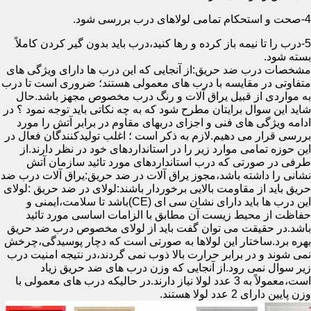
4-صحت و استحکام تمامی لولاهای درب بررسی شود.
5-درب را تا نیمه باز کرده و رها کنید،درب باید بدون گیر کردن کاملاً
بسته شود.
مشخصات درب ضد حریق:از آنجایی که این درب ها دارای ویژگی های
متفاوتی در مقایسه با درب های معمولی هستند؛ ضروری است تا درب
به مواردی از قبیل یراق آلات و رنگ درب مخصوص مجهز باشد.حال
شاید این سوال برایتان مطرح شود که به چه نکاتی باید توجه نمود ؟ در
ادامه ویژگی های فنی و اجزای دربهای مقاوم در برابر آتش را مورد
بررسی قرار می دهیم.لازم به ذکر است ؛ اغلب تولیدکنندگان فعال در
این حوزه تمامی موارد زیر را در استانداردهای خود در نظر دارند.از
طرفی در صورتی که درب استانداردهای مورد تائید سازمان آتش
نشانی را داشته باشد،مجوز یراق آلات در ضد حریق:یراق آلات درب ضد
حریق باید از مقاومت بالایی برخوردار باشند:لولای در ضد حریق :لولای
این درب ها باید دارای نشان سی ای (CE)باشد تا سلامت،ایمنی و
حفاظت از محیط زیست آن مطابق با الزامات اساسی مورد تائید
باشد.در حقیقت می توان گفت باید از لولای مخصوص درب ضد حریق
بهره برد.ساختار این لولاها به صورتی است که دچار پوسیدگی،چرخش
نمی شوند و در برابر حرارت بالا ذوب نمی گردند،در نتیجه امنیت درب
زیر سوال نمی رود.از آنجایی که وزن درب های ضد حریق زیاد
است،معمولاً به 3 عدد لولا نیاز دارند.در حالیکه درب های معمولی با
وزن پایین دارای 2 عدد لولا هستند.