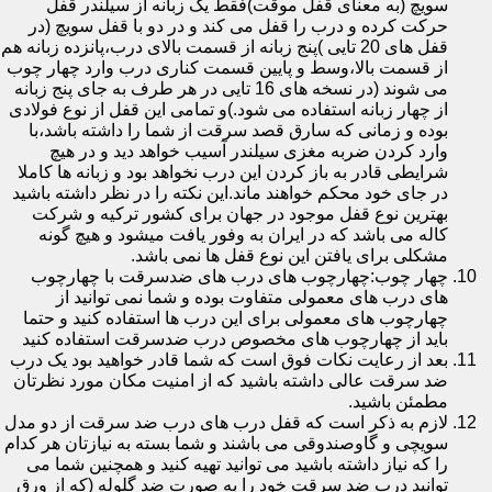
سویچ (به معنای قفل موقت)فقط یک زبانه از سیلندر قفل
حرکت کرده و درب را قفل می کند و در دو با قفل سویچ (در
قفل های 20 تایی )پنج زبانه از قسمت بالای درب،پانزده زبانه هم
از قسمت بالا،وسط و پایین قسمت کناری درب وارد چهار چوب
می شوند (در نسخه های 16 تایی در هر طرف به جای پنج زبانه
از چهار زبانه استفاده می شود.)و تمامی این قفل از نوع فولادی
بوده و زمانی که سارق قصد سرقت از شما را داشته باشد،با
وارد کردن ضربه مغزی سیلندر آسیب خواهد دید و در هیچ
شرایطی قادر به باز کردن این درب نخواهد بود و زبانه ها کاملا
در جای خود محکم خواهند ماند.این نکته را در نظر داشته باشید
بهترین نوع قفل موجود در جهان برای کشور ترکیه و شرکت
کاله می باشد که در ایران به وفور یافت میشود و هیچ گونه
مشکلی برای یافتن این نوع قفل ها نمی باشد.
چهار چوب:چهارچوب های درب های ضدسرقت با چهارچوب
های درب های معمولی متفاوت بوده و شما نمی توانید از
چهارچوب های معمولی برای این درب ها استفاده کنید و حتما
باید از چهارچوب های مخصوص درب ضدسرقت استفاده کنید
بعد از رعایت نکات فوق است که شما قادر خواهید بود یک درب
ضد سرقت عالی داشته باشید که از امنیت مکان مورد نظرتان
مطمئن باشید.
لازم به ذکر است که قفل درب های درب ضد سرقت از دو مدل
سویچی و گاوصندوقی می باشند و شما بسته به نیازتان هر کدام
را که نیاز داشته باشید می توانید تهیه کنید و همچنین شما می
توانید درب ضد سرقت خود را به صورت ضد گلوله (که از ورق