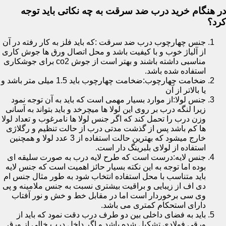
در هنگام خرید درب ضد سرقت به چه نکاتی باید توجه
کرد؟
جنس چهارچوب درب ضد سرقت :که باید فلز به کار رفته در آن
از آلیاژ خوب و با کیفیت باشد و محل اتصال ورق ها جوش کاری
مناسبی داشته باشند و بهتر است از جوش co2 برای جوشکاری
استفاده شده باشد.
ضخامت چهارچوب:ضخامت چهارچوب باید 1.5 میلی متر باشد و
یا بالاتر از آن
جنس لولا:از موارد بسیار مهمی است که باید به آن توجه نمود
زیرا لنگه درب بر روی این لولا ها میچرخد و باید بتواند به آسانی
وزن درب را تحمل کند که اگر جنس لولا ها نامرغوب و تعداد لولا
ها کم باشد پس از گذشت مدتی درب از حالت تنظیم و رگلاژی
خارج میشود که بهترین حالت استفاده از 3 عدد لولا و همچنین
استفاده از لولای بلبرینگ دار است.
جنس لایه:درست است که طرح لایه درب به صورت سلیقه ای
بوده اما توجه به این نکته بسیار حائز اهمیت است که جنس لایه
باید متناسب با محل استفاده انتخاب شود به طور مثال جنس ام
دی اف از زیبایی و براقیت بیشتری نسبت به جنس ملامینه و پی
وی سی برخوردار است اما در مقابل خط و خش و نور آفتاب
دارای استحکام کمتری می باشد.
باید به فضای داخلی بین دو طرف درب دقت نمود که باید از
ورقی فولادی تشکیل شده باشد و اگر داخل درب خالی از ورق