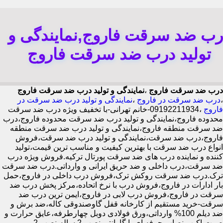
رب ضد سرقت فاروج,نمایندگی و
تولید درب ضد سرقت فاروج
درب ضد سرقت فاروج
،
نمایندگی و تولید درب ضد سرقت فاروج
،
درب ضد سرقت در فاروج
،
نمایندگی و تولید درب ضد سرقت در
فاروج
،09192211934-خانم تهرانی-با تخفیف ویژه درب ضد سرقت
محدوده فاروج،نمایندگی و تولید درب ضد سرقت محدوده فاروج،درب
ضد سرقت منطقه فاروج،نمایندگی و تولید درب ضد سرقت منطقه
فاروج،درب ضد سرقت،نمایندگی و تولید درب ضد سرقت،فروش
انواع درب ضد سرقت با بهترین کیفیت و مناسب ترین قیمت،تولید
کننده و نماینده درب های ضد سرقت پورتال ترکیه.فروش ویژه درب
ضد سرقت،درب داخلی و ضد حریق ایرانی و وارداتی.درب ضد سرقت
ترک.درب ضد سرقت روکش ترک،فروش درب داخلی در فاروج،حمل
بار ادارات در فاروج،فروش درب با نرخ اتحاده،مرکز پخش درب ضد
سرقت در فاروج،فروش درب لابی در فاروج،ایمن ترین درب ضد
سرقت-خرید مستقیم از کارخانه قفل گاوصندوقی کاله،ضد برش و
ضد دیلم 100% وارداتی،ورق فولادی دوبل چهارطرفه،عایق حرارت و
صوت،اکیپ نصاب حرفه ای با گارانتی نصب 2 ساله،نصب 2