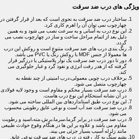
ویژگی های درب ضد سرقت
ساختار درب ضد سرقت به نحوی است که بعد از قرار گرفتن در
چهارچوب نمی توان آن را اهرم کاری کرد.
این نوع درب به آسانی و به سرعت نصب می شود و به همین
دلیل بعد از اتمام مراحل ساخت و ساز در چهارچوب نصب می
گردد.
رنگ بندی درب های ضد سرقت متنوع است و روکش این درب
ها معمولا از جنس MDF با روکش رنگ یا PVC می باشد.
دور تا دور درب ضد سرقت یک نوار پلاستیکی یا درزگیر قرار
گرفته که از هدر رفت انرژی و نفوذ گرد و غبار جلوگیری می
کند.
برخلاف درب چوبی معمولی،درب امنیتی از چند نقطه به
چهارچوب متصل می شود.
درب ضد سرقت بسیار محکم و مقاوم است و وجود لایه فولادی
در آن نشانه استحکام این نوع درب هاست.
این نوع درب طبق استانداردهای بین المللی ساخته می شود.
درب ضد سرقت ضد آب است و نوعی عایق رطوبتی محسوب
می شود.
درب ضد سرقت در برابر گرما،سرما،برش،مته،اسید و رطوبت
مقاوم می باشد و علاوه بر این ها در هنگام وقوع حوادث طبیعی
مانند زلزله آسیب بسیار جزئی می بیند.
پشم سنگ به کار رفته در درب های ضد سرقت نوعی عایق