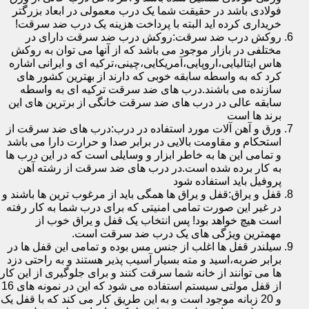
فولادی باشد در حقیقت شما یک درب معمولی در ابعاد بزرگتر
خریداری کرده اید البته با پرداخت هزینه یک درب ضد سرقت!
روکش درب ضد سرقت:روکش درب ضد سرقت دارای در
مختلفی در بازار موجود می باشد که از آنها می توان به روکش
هاس ایتالیایی،اروپایی،آمریکایی،چینی،ترکیه ای و ایرانی اشاره
کرد که به واسطه سابقه خوبی که دارند از بهترین کشور های
سازنده می باشند.درب های ضد سرقت ترکیه ای به واسطه
سابقه عالی در درب های ضد سرقت خانگی از برترین های این
برند ها است
ورق و آهن آلات مورد استفاده در درب:درب های ضد سرقت از
استحکام و مقاومت بالایی در برابر صدا و حرارت دارا می باشد
و تمامی این ها به خاطر ابزار و وسایلی است که در این درب ها
به کار برده شده است.در درب های ضد سرقت از رشته آهن
پروفیل باید استفاده شود
قفل و یراق:قفل و یراق ها همگی باید از مرغوب ترین ها باشند و
در غیر این صورت تمامی امنیتی که برای درب شما به کار رفته
است هیچ خواهد بود! پس انتخاب یک قفل و یراق خوب از
مهمترین ویژگی های یک درب ضد سرقت است.
سیلندر قفل ها اغلب از جنس مس بوده و تمامی این قفل ها در
برابر ضربه،اسید و مته بسیار آسیب پذیر هستند و به راحتی دزد
ها می توانند از خانه شما سرقت کنند و برای جلوگیری از این کار
از قفل مولتی سیستم استفاده می شود که این در نمونه های 16
و 20 زبانه موجود است و به این طریق کار می کند که با قفل یک