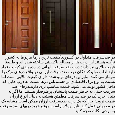
در ضدسرقت متداول در کشور،باکیفیت ترین درها مربوط به کشور
ترکیه هستند.این درب ها از مصالح باکیفیتی ساخته شده اند و طبیعتا
قیمت بالایی نیز دارند.درب ضد سرقت ایرانی در رده بندی کیفیت قرار
دارد.اغلب تولیدکنندگان درب ضدسرقت ایرانی در واقع درهای ترک را
مونتاژ می کنند؛ بنابراین درهای تولیدشده دارای کیفیت بالایی است اما
نسبت به نوع ترک اقتصادی تر هستند.این درها نسبت به درب هایی که
داخل کشور تولید می شوند قیمت مناسب تری دارند.درهای ضد
سرقت چینی به خاطر قیمت پایینشان پرطرفدار هستند.اما اگر به
دنبال خرید یک در ضد سرقت مطمئن هستید،به دنبال انواع ارزان
قیمت نروید؛ چرا که یک درب ضدسرقت ارزان ممکن است مشابه یک
در معمولی عمل کند.بنابراین،لازم است موقع خرید دربهای ضد سرقت
به برخی نکات توجه کنید.