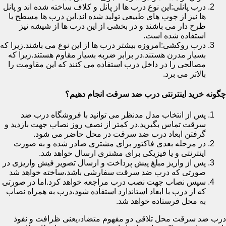
درب پانلی:این نوع درب ها از پانل و کلاف ساخته شده اند و پانل
ها نیز از چوب های طبیعی تولید شده اند.این درب ها مسطح یا
طرح دار می باشند و در بخشی از این درب ها از شیشه نیز
استفاده شده است.
درب روکشی:امروزه بیشتر درب ها از این نوع می باشند.زیرا که
بسیار مدرن هستند.در برابر ضربه بسیار مقاوم هستند.زیرا که
مصالحی را در داخل درب استفاده می کنند که این مقاومت را
بالاتر می برد.
چگونه خرید اینترنتی درب ضد سرقت انجام دهیم؟
پس از انتخاب مدل مدنظر می توانید با فروشگاه درب ضد
سرقت تماس بگیرید.در کمتر از نصف روز نصاب جهت بازدید و
گرفتن ابعاد درب ضد سرقت در محل حاضر می شود.
در مرحله بعدی فاکتور برای مشتری صادر شده و به صورت
اینترنتی و یا فیزیکی برای مشتری ارسال خواهد شد.
پس از واریز مبلغ پیش پرداخت و ارسال تصویر فیش واریزی در
صورتی که درب ضد سرقت سفارشی باشد،ساخته خواهد شد
سپس نصاب جهت نصب درب مراجعه خواهد کرد.اما در صورتی
که از درب با ابعاد استاندارد استفاده شود،درب به همراه نصاب
به محل فرستاده خواهد شد.
درب ضد سرقت محل تلاقی دو مفهوم متضاد،یعنی ظرافت و نفوذ