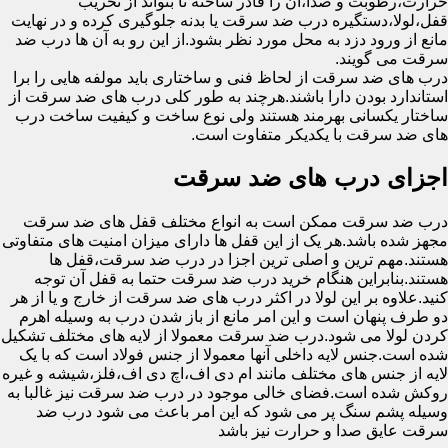
حرارت،رطوبت و صدا،آن را قادر ساخته تا بتواند از تخریب
قفل،لولا،دستگیره درب ضد سرقت یا بدنه جلوگیری کرده و در نهایت
مانع از ورود دزد به محل مورد نظر بشود.از این رو به آن ها درب ضد
سرقت می گویند.
درب های ضد سرقت از لحاظ فنی و ساختاری باید مولفه هایی را برا
استاندارد بودن دارا باشند.هرچند به طور کلی درب های ضد سرقت از
ساختار یکسانی بهرمند هستند ولی نوع ساخت و کیفیت ساخت درب
های ضد سرقت با یکدیکر متفاوت است.
اجزای درب های ضد سرقت
درب ضد سرقت ممکن است به انواع مختلف قفل های ضد سرقت
مجهز شده باشد.هر یک از این قفل ها دارای میزان امنیت های متفاوتی
هستند.مهم ترین و اصلی ترین اجزا در درب ضد سرقت،قفل ها
هستند.بنابراین هنگام خرید درب ضد سرقت حتما به قفل آن توجه
کنید.علاوه بر این لولا در اکثر درب های ضد سرقت از خارج و یا از هر
دو طرف پنهان است و این امر مانع از باز شدن درب به وسیله اهرم
کردن لولا می شود.درب ضد سرقت معمولا از لایه های مختلف تشکیل
شده است.جنس لایه داخلی آنها معمولا از جنس فولاد است که با یک
لایه از جنس های مختلف مانند ام دی اف،اچ دی اف،فلز،شیشه و غیره
روکش شده است.فضای خالی موجود در درب ضد سرقت نیز غالبا به
وسیله پشم سنگ پر می شود که این امر باعث می شود درب ضد
سرقت عایق صدا و حرارت نیز باشد