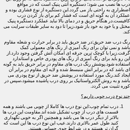
درب ها نصب می شود؛ دستگیره آنتی پنیک است که در مواقع
اضطراری به راحتی باز می گردد.این دستگیره از نوع فشاری بوده و
عملکرد آن به گونه ای است که فشار کم برای باز کردن درب
کافیست.در هنگام حریق و در دمای بالا نباید عملکرد دستگیره پنیک
مختل و یا خود به خود باز شود،زیرا تا دود به سایر طبقات سرایت می
کند.
رنگ درب ضد حریق:در ضد حریق باید در برابر حرارت و شعله مقاوم
باشد و نمی توان برای رنگ آمیزی از رنگ های معمولی کمک
گرفت.زیرا با کوچک ترین جرقه ای امکان آتش گرفتن وجود دارد.از
این رو باید برای رنگ آمیزی از رنگ های پودری خاص و استاندارد
استفاده شود.پوشش رنگ درب های مقاوم در برابر حریق باید به گونه
ای باشد که در برابر آتش منبسط شده و لایه ای مقاوم در برابر آن
ایجاد کند.رنگ مورد استفاده در پوشش ضد حریق از نوع پودری می
باشد و به روش الکترواستاتیک بر روی درب پاشیده میشود،سپس در
کوره تثبیت می گردد.
چند نوع درب چوبی داریم؟
درب تمام چوب:این نوع درب ها کاملا از چوبی می باشند و همه
قسمت های درب از چوب تشکیل شده اند.مقاومت این درب ها
بالاتر از دیگر درب ها می باشد و همچنین اگر به خوبی نگهداری
کنید طول عمر بالاتری دارند.عیب این نوع درب ها این است که
گران تر هستند و در شرایط جوی حساس هستند.