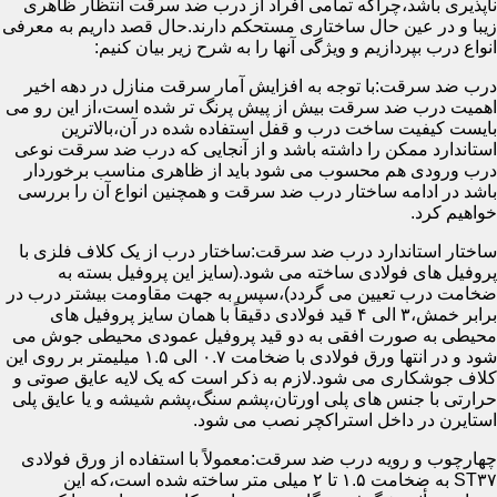
ناپذیری باشد،چراکه تمامی افراد از درب ضد سرقت انتظار ظاهری
زیبا و در عین حال ساختاری مستحکم دارند.حال قصد داریم به معرفی
انواع درب بپردازیم و ویژگی آنها را به شرح زیر بیان کنیم:
درب ضد سرقت:با توجه به افزایش آمار سرقت منازل در دهه اخیر
اهمیت درب ضد سرقت بیش از پیش پرنگ تر شده است،از این رو می
بایست کیفیت ساخت درب و قفل استفاده شده در آن،بالاترین
استاندارد ممکن را داشته باشد و از آنجایی که درب ضد سرقت نوعی
درب ورودی هم محسوب می شود باید از ظاهری مناسب برخوردار
باشد در ادامه ساختار درب ضد سرقت و همچنین انواع آن را بررسی
خواهیم کرد.
ساختار استاندارد درب ضد سرقت:ساختار درب از یک کلاف فلزی با
پروفیل های فولادی ساخته می شود.(سایز این پروفیل بسته به
ضخامت درب تعیین می گردد)،سپس به جهت مقاومت بیشتر درب در
برابر خمش،۳ الی ۴ قید فولادی دقیقاً با همان سایز پروفیل های
محیطی به صورت افقی به دو قید پروفیل عمودی محیطی جوش می
شود و در انتها ورق فولادی با ضخامت ۰.۷ الی ۱.۵ میلیمتر بر روی این
کلاف جوشکاری می شود.لازم به ذکر است که یک لایه عایق صوتی و
حرارتی با جنس های پلی اورتان،پشم سنگ،پشم شیشه و یا عایق پلی
استایرن در داخل استراکچر نصب می شود.
چهارچوب و رویه درب ضد سرقت:معمولاً با استفاده از ورق فولادی
ST۳۷ به ضخامت ۱.۵ تا ۲ میلی متر ساخته شده است،که این