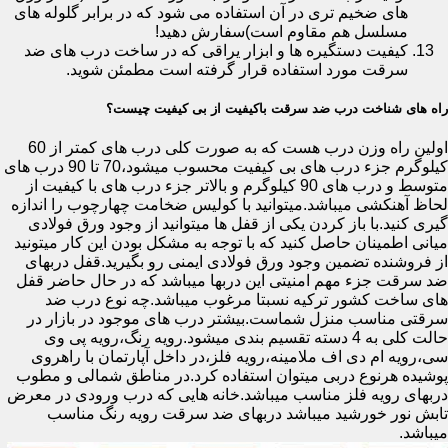
های ضخیم تری در آن استفاده می شود که در برابر گلوله های
مسلسل هم مقاوم است)سفارش دهید!
کیفیت دستگیره ها و ابزار یراقی که در ساخت درب های ضد
سرقت مورد استفاده قرار گرفته است مطمئن شوید.
راه های شناخت درب ضد سرقت باکیفیت از بی کیفیت چیست؟
اولین راه وزن درب هست که به صورت کلی درب های کمتر از 60
کیلوگرم جزء درب های بی کیفیت محسوب میشود،70 تا 90 درب های
متوسط و درب های 90 کیلوگرم و بالاتر جزء درب های با کیفیت از
لحاظ آهنکشی میباشد.میتوانید با کولیس ضخامت چهارچوب را اندازه
گیری کنید.با باز کردن یکی از قفل ها میتوانید از وجود ورق فولادی
میانی اطمینان حاصل کنید که با توجه به مشکل بودن این کار میتونید
از فروشنده تضمین وجود ورق فولادی ایمنی رو بگیرید.قفل دربهای
ضد سرقت جزء مهم امنیتی این دربها میباشد که در حال حاضر قفل
های ساخت کشور ترکیه نسبتا مرغوب میباشد.چه نوع درب ضد
سرقتی مناسب منزل شماست.بیشتر درب های موجود در بازار در
حالت کلی به 4 دسته تقسیم بندی میشود.رویه رنگ،رویه پی وی
سی،رویه ام دی اف ملامینه،رویه فلز،در داخل آپارتمان با راهروی
پوشیده هرنوع دربی میتوان استفاده کرد.در مناطق شمالی و مطوب
دربهای رویه فلز مناسب میباشد.خانه هایی که درب ورودی در معرض
تابش نور خورشید میباشد دربهای ضد سرقت رویه رنگ مناسب
میباشد.