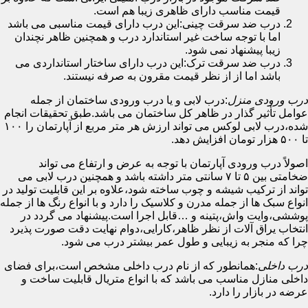
قیمت مناسب دارای ظاهری زیبا هم است.
درب ضد سرقت چینی:این درب دارای قیمت مناسبی می باشد
اما با توجه ساخت غیر استاندارد درب و همچنین ظاهر نچندان
زیبا پیشنهاد نمی شود.
درب ضد سرقت ترک:این درب دارای ساختار استانداردی می
باشد اما از از نظر قیمت مقرون به صرفه نیستند.
درب ورودی منزل
:درب لابی و یا درب ورودی ساختمان از جمله
عوامل تأثیر گذار در ظاهر کل ساختمان می باشد.طبق تحقیقات انجام
شده،درب لابی لوکس می تواند ارزش هر متر مربع از آپارتمان را ۱۰۰
تا ۵۰۰ هزار تومان افزایش دهد.
اصولاً درب ورودی آپارتمان با توجه به عرض و ارتفاع می تواند
ضخامتی بین ۵ تا ۷ سانتی متر داشته باشد و همچنین درب لابی می
تواند از ترکیب شیشه و چوب ساخته شود،علاوه بر این قابلیت تولید در
انواع سبک ها از جمله مدرن و کلاسیک را دارد و با انواع رنگ ها از جمله
پوششی،وایت واش،پتینه و …قابل اجرا است.پیشنهاد می گردد در
انتخاب یراق آلات از نظر ظاهر،کارایی،دوام نهایت دقت صورت پذیرد
چرا که منجر به زیبایی و طول عمر بیشتر درب می شود.
درب داخلی
:همانطور که از نام درب داخلی مشخص است،برای فضای
داخلی منازل مناسب می باشد که با انواع متریال قابلیت ساخت و
عرضه در بازار را دارد.