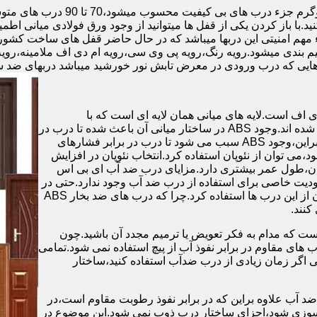
.با باز کردن یکی از قفل ها میتوانید از وجود ورق فولادی میانی اطمی
 مهم امنیتی این دربها میباشد که در حال حاضر قفل های ساخت کشو
ب های موجود در بازار در حالت کلی به 4 دسته تقسیم بندی میشود.رویه رنگ،رویه پی وی سی،رویه 
هایی که درب ورودی در معرض تابش نور خورشید میباشد دربهای ضد 
اف است.لایه های میانی همان لایه ای است که با
ABS،پوشانده می شود.لایه های انتهایی نیز از رویه ی پلاستیکی تشکیل شده اند.وجود ABS در ساختار میانی آن باعث شده تا درب در
برابر فشار و حرارت بالا،مقاومت و استحکام زیادی داشته باشد.علاوه براین،وجود ABS سبب می شود تا درب در برابر فشارهای
ر از ام دی اف در ساخت درب ABS استفاده نشود،می توان از نئوپان استفاده کرد.انتخاب نئوپان در افزایش
پان،طول عمر بیشتری دارد.مزایای درب ضد آب ای بی اس
دیت خاصی برای استفاده از درب ضد آب وجود ندارد.حتی در
شهرهای شمالی ایران که درصد رطوبت در محیط،بسیار است،می توان از این درب ها استفاده کرد.چرا که درب های ضد بخار ABS
ست که مدام به فکر تعویض یا ترمیم مجدد آن باشید.چون
ب های مقاوم در برابر نفوذ آب از پیچ استفاده نمی شود.تمامی
حتی اگر زمان زیادی از درب ضدآب استفاده کنید،ساختار
 آب علاوه براین که در برابر نفوذ رطوبت مقاوم است،در
ش سوزی شود،اجزای ساختار درب ذوب نمی شود.این موضوع در