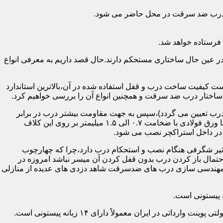
اد درب ضد سرقت در محل حاضر می شود.
فرستاده خواهد شد.
ر عین حال ساختاری مستحکم دارند.حال قصد داریم به معرفی انواع
 کیفیت ساخت درب و قفل استفاده شده در آن،بالاترین استاندارد
اختار درب ضد سرقت و همچنین انواع آن را بررسی خواهیم کرد.
درب تعیین می گردد)،سپس به جهت مقاومت بیشتر درب در برابر
خمش،۳ الی ۴ قید فولادی دقیقاً با همان سایز پروفیل های محیطی به صورت افقی به دو قید پروفیل عمودی محیطی جوش می شود و در انتها ورق فولادی با ضخامت ۰.۷ الی ۱.۵ میلیمتر بر روی این کلاف
 در داخل استراکچر نصب می شود.
۱.۵ تا ۲ میلی متر ساخته شده است،که این ضخامت تأثیر شگرفی هنگام نصب و استحکام درب دارد،چرا که چهارچوب
حتمال باز کردن درب بدون قفل کردن آن میسر نباشد امروزه در
م مهندسی سازی درب های ضدسرقت شاهد دزدی های عدیده از منازلی