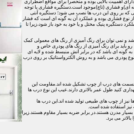
رای اهمییت بالایی بوده و منحصرا برای مواقع اضطراری
 ای)و فشاری (تاچ)موجود است.دستگیره فشاری با توجه
ایی که بر روی این درب ها نصب می شود؛ دستگیره آنتی
ز نوع فشاری بوده و عملکرد آن به گونه ای است که فشار
کرد دستگیره پنیک مختل و یا خود به خود باز شود،زیرا تا
شد و نمی توان برای رنگ آمیزی از رنگ های معمولی کمک
رو باید برای رنگ آمیزی از رنگ های پودری خاص و
ه گونه ای باشد که در برابر آتش منبسط شده و لایه ای
 نوع پودری می باشد و به روش الکترواستاتیک بر روی درب
ه قسمت های درب از چوب تشکیل شده اند.مقاومت این
هداری کنید طول عمر بالاتری دارند.عیب این نوع درب ها
ها نیز از چوب های طبیعی تولید شده اند.این درب ها
 نیز استفاده شده است.
بسیار مدرن هستند.در برابر ضربه بسیار مقاوم هستند.زیرا
الاتر می برد.