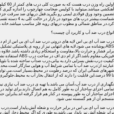
آهنکشی میباشد.میتوانید با کولیس ضخامت چهارچوب را اندازه گیری کنید
تضمین وجود ورق فولادی ایمنی رو بگیرید.قفل دربهای ضد سرقت جزء
شماست.بیشتر در
کرد.در مناطق شمالی و مطوب دربهای رویه فلز مناسب میباشد.خانه 
انواع درب ضد آب و کاربرد آن چیست؟
درب ضد آب ای بی اس لایه های درونی درب ضد آب ای بی اس از ام دی 
فیزیکی،مقاوم باشد.اگ
کیفیت درب،نقش بسزایی دارد.به بیانی،درب ضدآب ساخته شده با نئو
عبارتند از:درب ضد آب با تمامی شرایط آب و هوایی سازگار است،محدو
تا 99 درصد،این قابلیت را دارند که از انتقال بخار آب به محیط،جلوگیری کنند.
نگهداری از درب ضد آب،آسان می باشد.با تهیه ی درب ضد آب نیازی نی
تمامی اجزای ساختار آن به طور کامل به هم اتصال دارند.برای تولید در
اجزای ساختار آن به طور پیوسته در کنار هم قرار گرفته اند.بنابراین 
منسجم آن از هم گسسته نمی شود.
درب ضد آب ای بی اس در برابر حرارت و شعله آتش،پایدار است.درب ضد
برابر شعله آتش نیز پایدار می باشد.به طوری که اگر محیط دچار آت