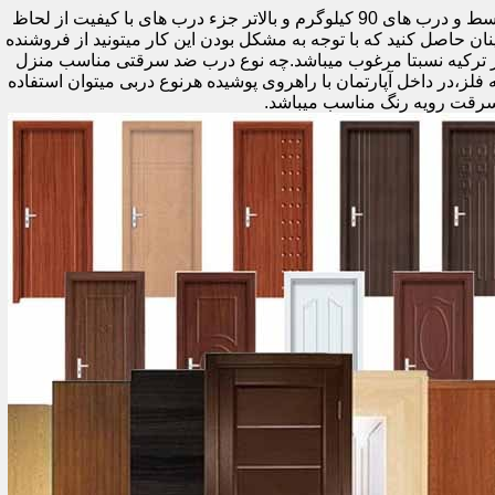
اولین راه وزن درب هست که به صورت کلی درب های کمتر از 60 کیلوگرم جزء درب های بی کیفیت محسوب میشود،70 تا 90 درب های متوسط و درب های 90 کیلوگرم و بالاتر جزء درب های با کیفیت از لحاظ
نان حاصل کنید که با توجه به مشکل بودن این کار میتونید از فروشنده
ر ترکیه نسبتا مرغوب میباشد.چه نوع درب ضد سرقتی مناسب منزل
ام دی اف ملامینه،رویه فلز،در داخل آپارتمان با راهروی پوشیده هرنوع دربی میتوان استفاده
سرقت رویه رنگ مناسب میباشد.