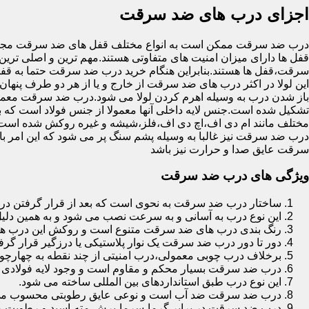
اجزای درب های ضد سرقت
درب ضد سرقت ممکن است به انواع مختلف قفل های ضد سرقت مجهز 
قفل ها دارای میزان امنیت های متفاوتی هستند.مهم ترین و اصلی ترین
سرقت،قفل ها هستند.بنابراین هنگام خرید درب ضد سرقت حتما به قفل 
این لولا در اکثر درب های ضد سرقت از خارج و یا از هر دو طرف پنهان 
باز شدن درب به وسیله اهرم کردن لولا می شود.درب ضد سرقت معمولا
تشکیل شده است.جنس لایه داخلی آنها معمولا از جنس فولاد است که با
مختلف مانند ام دی اف،اچ دی اف،فلز،شیشه و غیره روکش شده است
درب ضد سرقت نیز غالبا به وسیله پشم سنگ پر می شود که این امر
سرقت عایق صدا و حرارت نیز باشد
ویژگی های درب ضد سرقت
ساختار درب ضد سرقت به نحوی است که بعد از قرار گرفتن در چ
این نوع درب به آسانی و به سرعت نصب می شود و به همین دلی
رنگ بندی درب های ضد سرقت متنوع است و روکش این درب ها معمولا از جنس MDF با روکش
دور تا دور درب ضد سرقت یک نوار پلاستیکی یا درزگیر قرار گرفت
برخلاف درب چوبی معمولی،درب امنیتی از چند نقطه به چهارچ
درب ضد سرقت بسیار محکم و مقاوم است و وجود لایه فولادی د
این نوع درب طبق استانداردهای بین المللی ساخته می شود.
درب ضد سرقت ضد آب است و نوعی عایق رطوبتی محسوب می
درب ضد سرقت در برابر گرما،سرما،برش،مته،اسید و رطوبت مقاوم