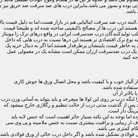
 بوده و نسوز می باشد.بنابراین درب های ضد سرقت ضد حریق نیز می
باشد.
لبته درب ضد سرقت ایتالیایی هم در بازار هست،اما به دلیل قیمت بال
تند.این درب ها از مصالح باکیفیتی ساخته شده اند و طبیعتا قیمت
اغلب تولیدکنندگان درب ضدسرقت ایرانی در واقع درهای ترک را مونتاژ
به نوع ترک اقتصادی تر هستند.این درها نسبت به درب هایی که داخل
خاطر قیمت پایینشان پرطرفدار هستند.اما اگر به دنبال خرید یک
 که یک درب ضدسرقت ارزان ممکن است مشابه یک در معمولی عمل
ه کنید.
ز آلیاژ خوب و با کیفیت باشد و محل اتصال ورق ها جوش کاری
 لنگه درب بر روی این لولا ها میچرخد و باید بتواند به آسانی وزن درب
باشد پس از گذشت مدتی درب از حالت تنظیم و رگلاژی خارج میشود که
ما توجه به این نکته بسیار حائز اهمیت است که جنس لایه باید
ف از زیبایی و براقیت بیشتری نسبت به جنس ملامینه و پی وی سی
کام کمتری می باشد.
ی فولادی تشکیل شده باشد و اگر داخل درب خالی از ورق فولادی باشد