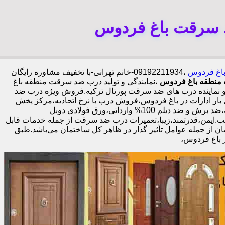
د سرقت باغ فردوس
 باغ فردوس
،09192211934-خانم تهرانی-با تخفیف مشاوره رایگان
منطقه باغ فردوس
،نمایندگی و تولید درب ضد سرقت منطقه باغ
 نماینده درب های ضد سرقت پورتال ترکیه.فروش ویژه درب ضد
 ادارات در باغ فردوس،فروش درب با نرخ اتحادیه،مرکز پخش
درب ضد سرقت در باغ فردوس،فروش درب لابی در باغ فردوس،ایمن ترین درب ضد سرقت-خرید مستقیم از کارخانه قفل گاوصندوقی کاله،ضد برش و ضد دیلم 100% وارداتی،ورق فولادی دوبل
اله،نصب 2 ساعته.بیش از 9 سال سابقه.کیفیت بالا و قیمت مناسب.ایمن،قدرتمند،زیبا،تعمیرات درب ضد سرقت از جمله خدمات قابل
ن از جمله عوامل تأثیر گذار در ظاهر کل ساختمان می‌باشد.طبق