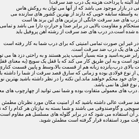
ید البته با پرداخت هزینه یک درب ضد سرقت!
بازار موجود می باشد که از آنها می توان به روکش هاس
که به واسطه سابقه خوبی که دارند از بهترین کشور های سازنده می
رب های ضد سرقت خانگی از برترین های این برند ها است
حکام و مقاومت بالایی در برابر صدا و حرارت دارا می باشد و تمامی
برده شده است.در درب های ضد سرقت از رشته آهن پروفیل باید
و در غیر این صورت تمامی امنیتی که برای درب شما به کار رفته است
یژگی های یک درب ضد سرقت است.
بر ضربه،اسید و مته بسیار آسیب پذیر هستند و به راحتی دزد ها می توا
ه می شود که این در نمونه های 16 و 20 زبانه موجود است و به این طریق کار می کند که با 
قفل از نوع فولادی بوده و زمانی که سارق قصد سرقت از شما را داشته ب
 در جای خود محکم خواهند ماند.این نکته را در نظر داشته باشید بهتری
 نوع قفل ها نمی باشد.
ای معمولی متفاوت بوده و شما نمی توانید از چهارچوب های معمولی
ضد سرقت عالی داشته باشید که از امنیت مکان مورد نظرتان مطمئن ب
 و گاوصندوقی می باشند و شما بسته به نیازتان هر کدام را که نیاز 
 آن استفاده می شود که در برابر گلوله های مسلسل هم مقاوم است
قت مورد استفاده قرار گرفته است مطمئن شوید.