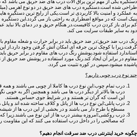
دستگیره یکی از مهم ترین یراق آلات درب های ضد حریق می باشد که دا
طراحی شده است.دستگیره درب های ضد حریق در دو نوع اهرمی (میله
به عملکرد و امنیت بالا کاربردی تر است.یکی از رایج ترین دستگیره ه
پنیک است که در مواقع اضطراری به راحتی باز می گردد.این دستگیره ا
کم برای باز کردن درب کافیست.در هنگام حریق و در دمای بالا نباید عمل
دود به سایر طبقات سرایت می کند.
رنگ درب ضد حریق:در ضد حریق باید در برابر حرارت و شعله مقاوم با
گرفت.زیرا با کوچک ترین جرقه ای امکان آتش گرفتن وجود دارد.از این 
استاندارد استفاده شود.پوشش رنگ درب های مقاوم در برابر حریق باید ب
مقاوم در برابر آن ایجاد کند.رنگ مورد استفاده در پوشش ضد حریق از
پاشیده میشود،سپس در کوره تثبیت می گردد.
چند نوع درب چوبی داریم؟
درب تمام چوب:این نوع درب ها کاملا از چوبی می باشند و هم
درب ها بالاتر از دیگر درب ها می باشد و همچنین اگر به خوبی نگ
این است که گران تر هستند و در شرایط جوی حساس هستند.
درب پانلی:این نوع درب ها از پانل و کلاف ساخته شده اند و پانل 
مسطح یا طرح دار می باشند و در بخشی از این درب ها از شیشه
درب روکشی:امروزه بیشتر درب ها از این نوع می باشند.زیرا که 
که مصالحی را در داخل درب استفاده می کنند که این مقاومت را ب
چگونه خرید اینترنتی درب ضد سرقت انجام دهیم؟