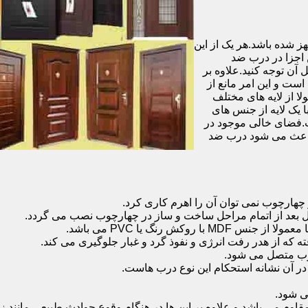
شده باشد.هر یک از این
 اجزا در درب ضد
آن توجه کنید.علاوه بر
است و این امر مانع از
 از لایه های مختلف
 یک لایه از جنس های
.فضای خالی موجود در
 باعث می شود درب ضد
هارچوب نمی توان آن را اهرم کاری کرد.
ل بعد از اتمام مراحل ساخت و ساز در چهارچوب نصب می گردد.
 رنگ یا PVC می باشد.
ه که از هدر رفت انرژی و نفوذ گرد و غبار جلوگیری می کند.
وب متصل می شود.
ر آن نشانه استحکام این نوع درب هاست.
 شود.
 می باشد و علاوه بر این ها در هنگام وقوع حوادث طبیعی مانند زل