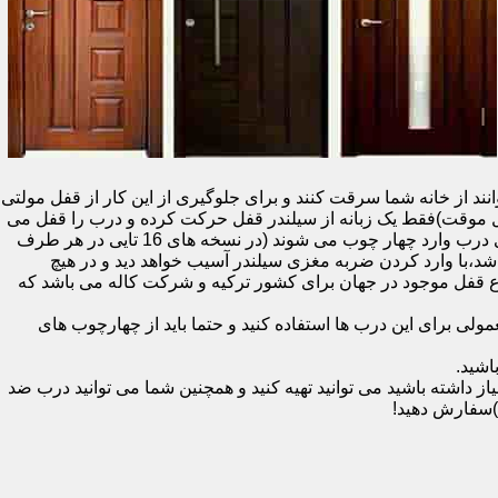
نند از خانه شما سرقت کنند و برای جلوگیری از این کار از قفل مولتی
قفل یک سویچ (به معنای قفل موقت)فقط یک زبانه از سیلندر قفل حرکت کرده و درب را قفل می
کند و در دو با قفل سویچ (در قفل های 20 تایی )پنج زبانه از قسمت بالای درب،پانزده زبانه هم از قسمت بالا،وسط و پایین قسمت کناری درب وارد چهار چوب می شوند (در نسخه های 16 تایی در هر طرف
اشد،با وارد کردن ضربه مغزی سیلندر آسیب خواهد دید و در هیچ
ن نوع قفل موجود در جهان برای کشور ترکیه و شرکت کاله می باشد که
 برای این درب ها استفاده کنید و حتما باید از چهارچوب های
اشید.
داشته باشید می توانید تهیه کنید و همچنین شما می توانید درب ضد
)سفارش دهید!