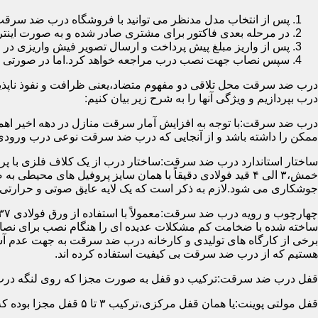
پس از انتخاب مدل مدنظر می توانید با فروشگاه درب ضد سرقت
در مرحله بعدی فاکتور برای مشتری صادر شده و به صورت اینتر
پس از واریز مبلغ پیش پرداخت و ارسال تصویر فیش واریزی 
سپس نصاب جهت نصب درب مراجعه خواهد کرد.اما در صورتی که از
درب ضد سرقت محل تلاقی دو مفهوم متضاد،یعنی ظرافت و نفوذ ناپذیر
درب بپردازیم و ویژگی آنها را به شرح زیر بیان کنیم:
درب ضد سرقت:با توجه به افزایش آمار سرقت منازل در دهه اخیر اهم
ممکن را داشته باشد و از آنجایی که درب ضد سرقت نوعی درب ورودی 
ساختار استاندارد درب ضد سرقت:ساختار درب از یک کلاف فلزی با پر
جوشکاری می شود.لازم به ذکر است که یک لایه عایق صوتی و حرارتی 
ساخته شده با ضخامت کم مشکلات عدیده ای را هنگام نصب برای نصاب 
برخی از کارگاه های تولیدی و کارخانه درب ضد سرقت به جهت عدم 
هستیم که از درب ضد سرقت بی کیفیت استفاده کرده اند.
قفل درب ضد سرقت:ترکیب دو قفل به صورت مجزا که روی لنگه درب نصب می گردد به 
قفل مولتی پوینت:یا همان قفل مرکزی،ترکیب ۳ تا ۵ قفل مجزا بوده که توسط یک میله یا اهرم به صورت یک پارچه عمل می کنند،قفل های مولتی پوینت وارداتی در ایران معمولاً دارای ۱۴ زبانه پیستونی است.