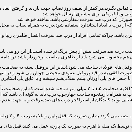
 تماس بگیرید.در کمتر از نصف روز نصاب جهت بازدید و گرفتن ابع
نتی و یا فیزیکی برای مشتری ارسال خواهد شد.
در صورتی که درب ضد سرقت سفارشی باشد،ساخته خواهد شد
 درب با ابعاد استاندارد استفاده شود،درب به همراه نصاب به محل 
ی باشد،چراکه تمامی افراد از درب ضد سرقت انتظار ظاهری زیبا و د
یت درب ضد سرقت بیش از پیش پرنگ تر شده است،از این رو می بایست
هم محسوب می شود باید از ظاهری مناسب برخوردار باشد در ادامه س
وفیل های فولادی ساخته می شود.(سایز این پروفیل بسته به ضخامت 
با جنس های پلی اورتان،پشم سنگ،پشم شیشه و یا عایق پلی استایرن
چهارچوب و رویه درب ضد سرقت:معمولاً با استفاده از ورق فولادی ST۳۷ به ضخامت 
به همراه دارد.نحوه ساخت چهارچوب درب باید به گونه ای باشد که ا
آشنایی تولید کنندگان از استراکچر درب های ضدسرقت و به جهت عد
این صورت که قفل پایین و بالا به ترتیب ۴ و ۳ زبانه پیستونی است.