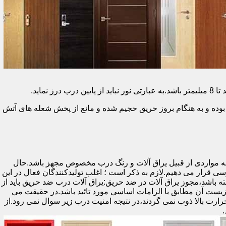
وده و به هنگام بروز حریق حجیم شده و مانع از پخش شعله های آتش
ه مواردی از قبیل یراق آلات و رنگ درب مخصوص مجهز باشد.حال
رسی قرار می دهیم.لازم به ذکر است ؛ اغلب تولیدکنندگان فعال در این
ته باشد،مجوز یراق آلات در ضد حریق:یراق آلات درب ضد حریق باید از
ای نشان سی ای (CE)باشد تا سلامت،ایمنی و حفاظت از محیط زیست آن مطابق با الزامات اساسی مورد تائید باشد.در حقیقت می
رت بالا ذوب نمی گردند،در نتیجه امنیت درب زیر سوال نمی رود.از