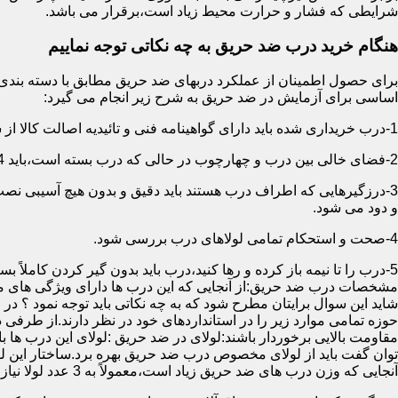
شرایطی که فشار و حرارت محیط زیاد است،برقرار می باشد.
هنگام خرید درب ضد حریق به چه نکاتی توجه نماییم
اساسی برای آزمایش در ضد حریق به شرح زیر انجام می گیرد:
1-درب خریداری شده باید دارای گواهینامه فنی و تائیدیه اصالت کالا از سازمان آتش نشانی باشد.
2-فضای خالی بین درب و چهارچوب در حالی که درب بسته است،باید 4 میلیمتر از قسمت بالا و اطراف باشد.این فاصله در پایین درب می تواند تا 8 میلیمتر باشد.به عبارتی نور نباید از پایین درب درز نماید.
3-درزگیرهایی که اطراف درب هستند باید دقیق و بدون هیچ آسیبی ن
و دود می شود.
4-صحت و استحکام تمامی لولاهای درب بررسی شود.
5-درب را تا نیمه باز کرده و رها کنید،درب باید بدون گیر کردن کاملاً بسته شود.
مشخصات درب ضد حریق:از آنجایی که این درب ها دارای ویژگی های م
شاید این سوال برایتان مطرح شود که به چه نکاتی باید توجه نمود ؟ در
حوزه تمامی موارد زیر را در استانداردهای خود در نظر دارند.از طرفی
توان گفت باید از لولای مخصوص درب ضد حریق بهره برد.ساختار این لو
آنجایی که وزن درب های ضد حریق زیاد است،معمولاً به 3 عدد لولا نیاز دارند.در حالیکه درب های معمولی با وزن پایین دارای 2 عدد لولا هستند.