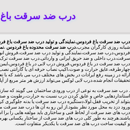
درب ضد سرقت باغ ف
درب ضد سرقت باغ فردوس
،
نمایندگی و تولید درب ضد سرقت باغ ف
شبانه روزی کارگران مجرب،
درب ضد سرقت محدوده باغ فردوس
،
نم
فردوس،درب ضد سرقت،نمایندگی و تولید درب ضد سرقت،فروش انواع د
سرقت،درب داخلی و ضد حریق ایرانی و وارداتی.درب ضد سرقت ترک
ارائه در زمینه رفع ایرادات در بخش های مختلف درب می باشد که با 
تحقیقات انجام شده،درب لابی لوکس می‌تواند ارزش هر متر مربع از آپارتمان را ۱۰۰ تا ۵۰۰ هزار تومان افزایش دهد،درب ضد سرقت چین
.
درب ضد سرقت به نوعی از درب ورودی ساختمان می گویند که سازنده
استانداردهایی خاص و عایق کردن درب نسبت به حرارت،رطوبت و صدا،آ
بتواند از تخریب قفل،لولا،دستگیره درب ضد سرقت یا بدنه جلوگیری کرده
ورود دزد به محل مورد نظر بشود.از این رو به آن ها درب ضد سرقت می
درب های ضد سرقت از لحاظ فنی و ساختاری باید مولفه هایی را برا استا
باشند.هرچند به طور کلی درب های ضد سرقت از ساختار یکسانی بهرم
و کیفیت ساخت درب های ضد سرقت با یکدیکر متفاوت است.