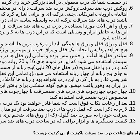
در حقیقت شما یک درب معمولی در ابعاد بزرگتر خریداری کرده ا
روکش درب ضد سرقت:روکش درب ضد سرقت دارای در مختلفی در 
ایتالیایی،اروپایی،آمریکایی،چینی،ترکیه ای و ایرانی اشاره کرد 
باشند.درب های ضد سرقت ترکیه ای به واسطه سابقه عالی در د
ورق و آهن آلات مورد استفاده در درب:درب های ضد سرقت از است
این ها به خاطر ابزار و وسایلی است که در این درب ها به کار 
استفاده شود
قفل و یراق:قفل و یراق ها همگی باید از مرغوب ترین ها باشند 
هیچ خواهد بود! پس انتخاب یک قفل و یراق خوب از مهمترین و
سیلندر قفل ها اغلب از جنس مس بوده و تمامی این قفل ها در برا
سیستم استفاد
به جای پنج زبانه از چهار زبانه استفاده می شود.)و تمامی این 
شرایطی قادر به باز کردن این درب نخواهد بود و زبانه ها کاملا
در ایران به وفور یافت میشود و هیچ گونه مشکلی برای یافتن این
چهار چوب:چهارچوب های درب های ضدسرقت با چهارچوب های درب ه
مخصوص درب ضدسرقت استفاده کنید
بعد از رعایت نکات فوق است که شما قادر خواهید بود یک درب 
لازم به ذکر است که قفل درب های درب ضد سرقت از دو مدل سویچی
سرقت خود را به صورت ضد گلوله (که از ورق های ضخیم تری در
کیفیت دستگیره ها و ابزار یراقی که در ساخت درب های ضد سر
راه های شناخت درب ضد سرقت باکیفیت از بی کیفیت چیست؟