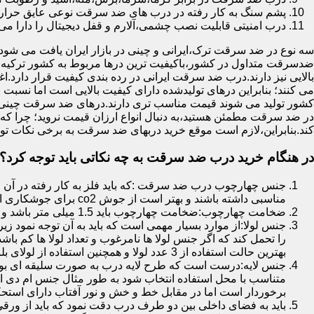
پشم سنگ به کار رفته در درب های ضد سرقت نوعی عایق حرارتی
درب امنیتی قابلیت نصب چشمی،آلارم و قفل دیجیتال را دارا می 
سه نوع در ضد سرقت ترک،ایرانی و چینی در بازار ایران یافت می شود.ا
ضدسرقت متداول در کشور،باکیفیت ترین درها مربوط به کشور ترکیه هس
بالایی نیز دارند.درب ضد سرقت ایرانی در رده بندی کیفیت قرار دارد.
می کنند؛ بنابراین درهای تولیدشده دارای کیفیت بالایی است اما نسبت 
کشور تولید می شوند قیمت مناسب تری دارند.درهای ضد سرقت چینی به 
در ضد سرقت مطمئن هستید،به دنبال انواع ارزان قیمت نروید؛ چرا
کند.بنابراین،لازم است موقع خرید دربهای ضد سرقت به برخی نکات توج
در هنگام خرید درب ضد سرقت به چه نکاتی باید توجه کرد؟
جنس چهارچوب درب ضد سرقت :که باید فلز به کار رفته در آن ا
مناسبی داشته باشند و بهتر است از جوش co2 برای جوشکاری استفاده شده باشد.
ضخامت چهارچوب:ضخامت چهارچوب باید 1.5 میلی متر باشد و یا بالاتر از آن
جنس لولا:از موارد بسیار مهمی است که باید به آن توجه نمود زیرا
را تحمل کند که اگر جنس لولا ها نامرغوب و تعداد لولا ها کم 
بهترین حالت استفاده از 3 عدد لولا و همچنین استفاده از لولای بلبرینگ دار است.
جنس لایه:درست است که طرح لایه درب به صورت سلیقه ای بوده ا
متناسب با محل استفاده انتخاب شود به طور مثال جنس ام دی ا
برخوردار است اما در مقابل خط و خش و نور آفتاب دارای استح
باید به فضای داخلی بین دو طرف درب دقت نمود که باید از ورق