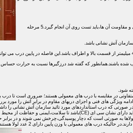
برای حصول اطمینان از عملکرد دربهای ضد حریق مطابق با دسته بندی و مقاومت آن ها،باید تست روی آن انجام گیرد.5 مرحله
صب شده باشند.همانطور که گفته شد درزگیرها نسبت به حرارت حساس ب
تفاوتی در مقایسه با درب های معمولی هستند؛ ضروری است تا درب ب
 ادامه ویژگی های فنی و اجزای دربهای مقاوم در برابر آتش را مورد بر
 در صورتی که درب استانداردهای مورد تائید سازمان آتش نشانی را داش
مقاومت بالایی برخوردار باشند:لولای در ضد حریق :لولای این درب ها باید دار
لاها به صورتی است که دچار پوسیدگی،چرخش نمی شوند و در برابر حرا