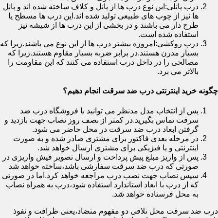
درب پانلی:این نوع درب ها از پانل و کلاف ساخته شده اند و پانل
ها نیز از چوب های طبیعی تولید شده اند.این درب ها مسطح یا
طرح دار می باشند و در بخشی از این درب ها از شیشه نیز
استفاده شده است.
درب روکشی:امروزه بیشتر درب ها از این نوع می باشند.زیرا که
بسیار مدرن هستند.در برابر ضربه بسیار مقاوم هستند.زیرا که
مصالحی را در داخل درب استفاده می کنند که این مقاومت را
بالاتر می برد.
چگونه خرید اینترنتی درب ضد سرقت انجام دهیم؟
پس از انتخاب مدل مدنظر می توانید با فروشگاه درب ضد
سرقت تماس بگیرید.در کمتر از نصف روز نصاب جهت بازدید و
گرفتن ابعاد درب ضد سرقت در محل حاضر می شود.
در مرحله بعدی فاکتور برای مشتری صادر شده و به صورت
اینترنتی و یا فیزیکی برای مشتری ارسال خواهد شد.
پس از واریز مبلغ پیش پرداخت و ارسال تصویر فیش واریزی در
صورتی که درب ضد سرقت سفارشی باشد،ساخته خواهد شد
سپس نصاب جهت نصب درب مراجعه خواهد کرد.اما در صورتی
که از درب با ابعاد استاندارد استفاده شود،درب به همراه نصاب
به محل فرستاده خواهد شد.
درب ضد سرقت محل تلاقی دو مفهوم متضاد،یعنی ظرافت و نفوذ