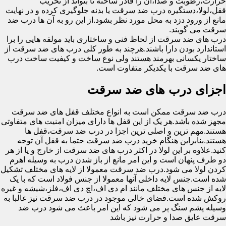
حرارت،رطوبت و صدا،آن را قادر ساخته تا بتواند از تخریب
قفل،لولا،دستگیره درب ضد سرقت یا بدنه جلوگیری کرده و در نهایت
مانع از ورود دزد به محل مورد نظر بشود.از این رو به آن ها درب ضد
سرقت می گویند.
درب های ضد سرقت از لحاظ فنی و ساختاری باید مولفه هایی را برا
استاندارد بودن دارا باشند.هرچند به طور کلی درب های ضد سرقت از
ساختار یکسانی بهرمند هستند ولی نوع ساخت و کیفیت ساخت درب
های ضد سرقت با یکدیکر متفاوت است.
اجزای درب های ضد سرقت
درب ضد سرقت ممکن است به انواع مختلف قفل های ضد سرقت
مجهز شده باشد.هر یک از این قفل ها دارای میزان امنیت های متفاوتی
هستند.مهم ترین و اصلی ترین اجزا در درب ضد سرقت،قفل ها
هستند.بنابراین هنگام خرید درب ضد سرقت حتما به قفل آن توجه
کنید.علاوه بر این لولا در اکثر درب های ضد سرقت از خارج و یا از هر
دو طرف پنهان است و این امر مانع از باز شدن درب به وسیله اهرم
کردن لولا می شود.درب ضد سرقت معمولا از لایه های مختلف تشکیل
شده است.جنس لایه داخلی آنها معمولا از جنس فولاد است که با یک
لایه از جنس های مختلف مانند ام دی اف،اچ دی اف،فلز،شیشه و غیره
روکش شده است.فضای خالی موجود در درب ضد سرقت نیز غالبا به
وسیله پشم سنگ پر می شود که این امر باعث می شود درب ضد
سرقت عایق صدا و حرارت نیز باشد