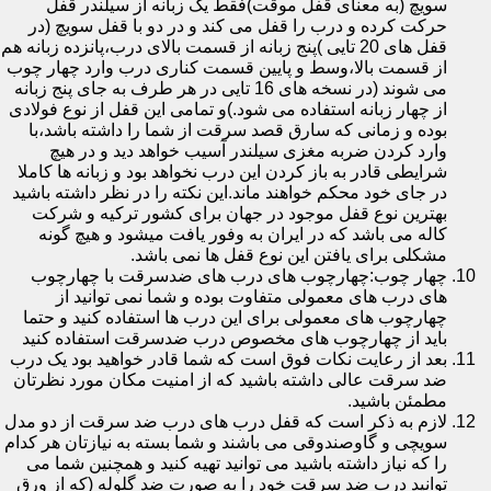
سویچ (به معنای قفل موقت)فقط یک زبانه از سیلندر قفل
حرکت کرده و درب را قفل می کند و در دو با قفل سویچ (در
قفل های 20 تایی )پنج زبانه از قسمت بالای درب،پانزده زبانه هم
از قسمت بالا،وسط و پایین قسمت کناری درب وارد چهار چوب
می شوند (در نسخه های 16 تایی در هر طرف به جای پنج زبانه
از چهار زبانه استفاده می شود.)و تمامی این قفل از نوع فولادی
بوده و زمانی که سارق قصد سرقت از شما را داشته باشد،با
وارد کردن ضربه مغزی سیلندر آسیب خواهد دید و در هیچ
شرایطی قادر به باز کردن این درب نخواهد بود و زبانه ها کاملا
در جای خود محکم خواهند ماند.این نکته را در نظر داشته باشید
بهترین نوع قفل موجود در جهان برای کشور ترکیه و شرکت
کاله می باشد که در ایران به وفور یافت میشود و هیچ گونه
مشکلی برای یافتن این نوع قفل ها نمی باشد.
چهار چوب:چهارچوب های درب های ضدسرقت با چهارچوب
های درب های معمولی متفاوت بوده و شما نمی توانید از
چهارچوب های معمولی برای این درب ها استفاده کنید و حتما
باید از چهارچوب های مخصوص درب ضدسرقت استفاده کنید
بعد از رعایت نکات فوق است که شما قادر خواهید بود یک درب
ضد سرقت عالی داشته باشید که از امنیت مکان مورد نظرتان
مطمئن باشید.
لازم به ذکر است که قفل درب های درب ضد سرقت از دو مدل
سویچی و گاوصندوقی می باشند و شما بسته به نیازتان هر کدام
را که نیاز داشته باشید می توانید تهیه کنید و همچنین شما می
توانید درب ضد سرقت خود را به صورت ضد گلوله (که از ورق