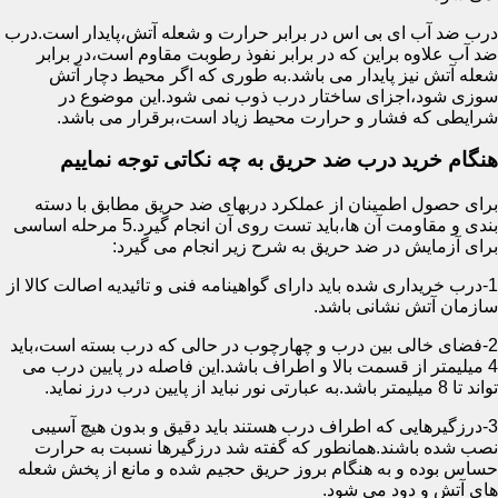
درب ضد آب ای بی اس در برابر حرارت و شعله آتش،پایدار است.درب
ضد آب علاوه براین که در برابر نفوذ رطوبت مقاوم است،در برابر
شعله آتش نیز پایدار می باشد.به طوری که اگر محیط دچار آتش
سوزی شود،اجزای ساختار درب ذوب نمی شود.این موضوع در
شرایطی که فشار و حرارت محیط زیاد است،برقرار می باشد.
هنگام خرید درب ضد حریق به چه نکاتی توجه نماییم
برای حصول اطمینان از عملکرد دربهای ضد حریق مطابق با دسته
بندی و مقاومت آن ها،باید تست روی آن انجام گیرد.5 مرحله اساسی
برای آزمایش در ضد حریق به شرح زیر انجام می گیرد:
1-درب خریداری شده باید دارای گواهینامه فنی و تائیدیه اصالت کالا از
سازمان آتش نشانی باشد.
2-فضای خالی بین درب و چهارچوب در حالی که درب بسته است،باید
4 میلیمتر از قسمت بالا و اطراف باشد.این فاصله در پایین درب می
تواند تا 8 میلیمتر باشد.به عبارتی نور نباید از پایین درب درز نماید.
3-درزگیرهایی که اطراف درب هستند باید دقیق و بدون هیچ آسیبی
نصب شده باشند.همانطور که گفته شد درزگیرها نسبت به حرارت
حساس بوده و به هنگام بروز حریق حجیم شده و مانع از پخش شعله
های آتش و دود می شود.