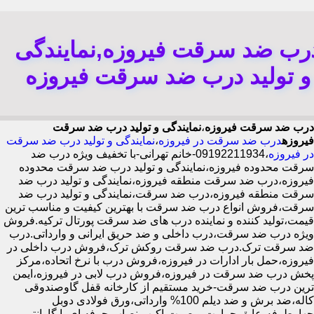
رب ضد سرقت فیروزه,نمایندگی
و تولید درب ضد سرقت فیروزه
درب ضد سرقت فیروزه
،
نمایندگی و تولید درب ضد سرقت
فیروزه
درب ضد سرقت در فیروزه
،
نمایندگی و تولید درب ضد سرقت
در فیروزه
،09192211934-خانم تهرانی-با تخفیف ویژه درب ضد
سرقت محدوده فیروزه،نمایندگی و تولید درب ضد سرقت محدوده
فیروزه،درب ضد سرقت منطقه فیروزه،نمایندگی و تولید درب ضد
سرقت منطقه فیروزه،درب ضد سرقت،نمایندگی و تولید درب ضد
سرقت،فروش انواع درب ضد سرقت با بهترین کیفیت و مناسب ترین
قیمت،تولید کننده و نماینده درب های ضد سرقت پورتال ترکیه.فروش
ویژه درب ضد سرقت،درب داخلی و ضد حریق ایرانی و وارداتی.درب
ضد سرقت ترک.درب ضد سرقت روکش ترک،فروش درب داخلی در
فیروزه،حمل بار ادارات در فیروزه،فروش درب با نرخ اتحاده،مرکز
پخش درب ضد سرقت در فیروزه،فروش درب لابی در فیروزه،ایمن
ترین درب ضد سرقت-خرید مستقیم از کارخانه قفل گاوصندوقی
کاله،ضد برش و ضد دیلم 100% وارداتی،ورق فولادی دوبل
چهارطرفه،عایق حرارت و صوت،اکیپ نصاب حرفه ای با گارانتی