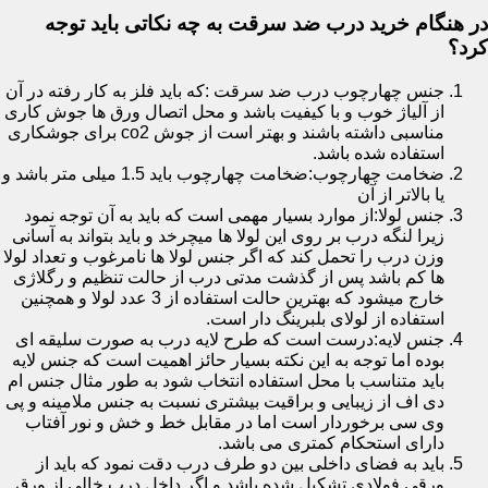
در هنگام خرید درب ضد سرقت به چه نکاتی باید توجه
کرد؟
جنس چهارچوب درب ضد سرقت :که باید فلز به کار رفته در آن
از آلیاژ خوب و با کیفیت باشد و محل اتصال ورق ها جوش کاری
مناسبی داشته باشند و بهتر است از جوش co2 برای جوشکاری
استفاده شده باشد.
ضخامت چهارچوب:ضخامت چهارچوب باید 1.5 میلی متر باشد و
یا بالاتر از آن
جنس لولا:از موارد بسیار مهمی است که باید به آن توجه نمود
زیرا لنگه درب بر روی این لولا ها میچرخد و باید بتواند به آسانی
وزن درب را تحمل کند که اگر جنس لولا ها نامرغوب و تعداد لولا
ها کم باشد پس از گذشت مدتی درب از حالت تنظیم و رگلاژی
خارج میشود که بهترین حالت استفاده از 3 عدد لولا و همچنین
استفاده از لولای بلبرینگ دار است.
جنس لایه:درست است که طرح لایه درب به صورت سلیقه ای
بوده اما توجه به این نکته بسیار حائز اهمیت است که جنس لایه
باید متناسب با محل استفاده انتخاب شود به طور مثال جنس ام
دی اف از زیبایی و براقیت بیشتری نسبت به جنس ملامینه و پی
وی سی برخوردار است اما در مقابل خط و خش و نور آفتاب
دارای استحکام کمتری می باشد.
باید به فضای داخلی بین دو طرف درب دقت نمود که باید از
ورقی فولادی تشکیل شده باشد و اگر داخل درب خالی از ورق