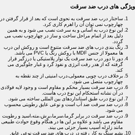
ویژگی های درب ضد سرقت
ساختار درب ضد سرقت به نحوی است که بعد از قرار گرفتن در
چهارچوب نمی توان آن را اهرم کاری کرد.
این نوع درب به آسانی و به سرعت نصب می شود و به همین
دلیل بعد از اتمام مراحل ساخت و ساز در چهارچوب نصب می
گردد.
رنگ بندی درب های ضد سرقت متنوع است و روکش این درب
ها معمولا از جنس MDF با روکش رنگ یا PVC می باشد.
دور تا دور درب ضد سرقت یک نوار پلاستیکی یا درزگیر قرار
گرفته که از هدر رفت انرژی و نفوذ گرد و غبار جلوگیری می
کند.
برخلاف درب چوبی معمولی،درب امنیتی از چند نقطه به
چهارچوب متصل می شود.
درب ضد سرقت بسیار محکم و مقاوم است و وجود لایه فولادی
در آن نشانه استحکام این نوع درب هاست.
این نوع درب طبق استانداردهای بین المللی ساخته می شود.
درب ضد سرقت ضد آب است و نوعی عایق رطوبتی محسوب
می شود.
درب ضد سرقت در برابر گرما،سرما،برش،مته،اسید و رطوبت
مقاوم می باشد و علاوه بر این ها در هنگام وقوع حوادث طبیعی
مانند زلزله آسیب بسیار جزئی می بیند.
پشم سنگ به کار رفته در درب های ضد سرقت نوعی عایق