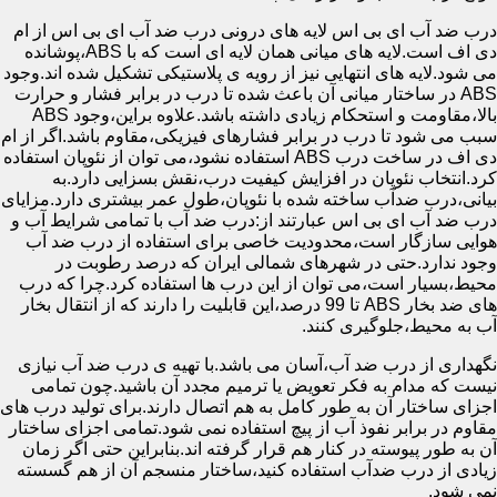
درب ضد آب ای بی اس لایه های درونی درب ضد آب ای بی اس از ام
دی اف است.لایه های میانی همان لایه ای است که با ABS،پوشانده
می شود.لایه های انتهایی نیز از رویه ی پلاستیکی تشکیل شده اند.وجود
ABS در ساختار میانی آن باعث شده تا درب در برابر فشار و حرارت
بالا،مقاومت و استحکام زیادی داشته باشد.علاوه براین،وجود ABS
سبب می شود تا درب در برابر فشارهای فیزیکی،مقاوم باشد.اگر از ام
دی اف در ساخت درب ABS استفاده نشود،می توان از نئوپان استفاده
کرد.انتخاب نئوپان در افزایش کیفیت درب،نقش بسزایی دارد.به
بیانی،درب ضدآب ساخته شده با نئوپان،طول عمر بیشتری دارد.مزایای
درب ضد آب ای بی اس عبارتند از:درب ضد آب با تمامی شرایط آب و
هوایی سازگار است،محدودیت خاصی برای استفاده از درب ضد آب
وجود ندارد.حتی در شهرهای شمالی ایران که درصد رطوبت در
محیط،بسیار است،می توان از این درب ها استفاده کرد.چرا که درب
های ضد بخار ABS تا 99 درصد،این قابلیت را دارند که از انتقال بخار
آب به محیط،جلوگیری کنند.
نگهداری از درب ضد آب،آسان می باشد.با تهیه ی درب ضد آب نیازی
نیست که مدام به فکر تعویض یا ترمیم مجدد آن باشید.چون تمامی
اجزای ساختار آن به طور کامل به هم اتصال دارند.برای تولید درب های
مقاوم در برابر نفوذ آب از پیچ استفاده نمی شود.تمامی اجزای ساختار
آن به طور پیوسته در کنار هم قرار گرفته اند.بنابراین حتی اگر زمان
زیادی از درب ضدآب استفاده کنید،ساختار منسجم آن از هم گسسته
نمی شود.