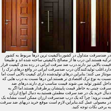
در ضدسرقت متداول در کشور،باکیفیت ترین درها مربوط به کشور
ترکیه هستند.این درب ها از مصالح باکیفیتی ساخته شده اند و طبیعتا
قیمت بالایی نیز دارند.درب ضد سرقت ایرانی در رده بندی کیفیت قرار
دارد.اغلب تولیدکنندگان درب ضدسرقت ایرانی در واقع درهای ترک را
مونتاژ می کنند؛ بنابراین درهای تولیدشده دارای کیفیت بالایی است اما
نسبت به نوع ترک اقتصادی تر هستند.این درها نسبت به درب هایی که
داخل کشور تولید می شوند قیمت مناسب تری دارند.درهای ضد
سرقت چینی به خاطر قیمت پایینشان پرطرفدار هستند.اما اگر به
دنبال خرید یک در ضد سرقت مطمئن هستید،به دنبال انواع ارزان
قیمت نروید؛ چرا که یک درب ضدسرقت ارزان ممکن است مشابه یک
در معمولی عمل کند.بنابراین،لازم است موقع خرید دربهای ضد سرقت
به برخی نکات توجه کنید.