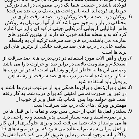
فولادی باشد در حقیقت شما یک درب معمولی در ابعاد بزرگتر
خریداری کرده اید البته با پرداخت هزینه یک درب ضد سرقت!
روکش درب ضد سرقت:روکش درب ضد سرقت دارای در
مختلفی در بازار موجود می باشد که از آنها می توان به روکش
هاس ایتالیایی،اروپایی،آمریکایی،چینی،ترکیه ای و ایرانی اشاره
کرد که به واسطه سابقه خوبی که دارند از بهترین کشور های
سازنده می باشند.درب های ضد سرقت ترکیه ای به واسطه
سابقه عالی در درب های ضد سرقت خانگی از برترین های این
برند ها است
ورق و آهن آلات مورد استفاده در درب:درب های ضد سرقت از
استحکام و مقاومت بالایی در برابر صدا و حرارت دارا می باشد
و تمامی این ها به خاطر ابزار و وسایلی است که در این درب ها
به کار برده شده است.در درب های ضد سرقت از رشته آهن
پروفیل باید استفاده شود
قفل و یراق:قفل و یراق ها همگی باید از مرغوب ترین ها باشند و
در غیر این صورت تمامی امنیتی که برای درب شما به کار رفته
است هیچ خواهد بود! پس انتخاب یک قفل و یراق خوب از
مهمترین ویژگی های یک درب ضد سرقت است.
سیلندر قفل ها اغلب از جنس مس بوده و تمامی این قفل ها در
برابر ضربه،اسید و مته بسیار آسیب پذیر هستند و به راحتی دزد
ها می توانند از خانه شما سرقت کنند و برای جلوگیری از این کار
از قفل مولتی سیستم استفاده می شود که این در نمونه های 16
و 20 زبانه موجود است و به این طریق کار می کند که با قفل یک