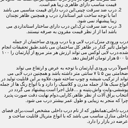
قیمت مناسب دارای ظاهری زیبا هم است.
درب ضد سرقت چینی:این درب دارای قیمت مناسبی می باشد
اما با توجه ساخت غیر استاندارد درب و همچنین ظاهر نچندان
زیبا پیشنهاد نمی شود.
درب ضد سرقت ترک:این درب دارای ساختار استانداردی می
باشد اما از از نظر قیمت مقرون به صرفه نیستند.
درب ورودی منزل
:درب لابی و یا درب ورودی ساختمان از جمله
عوامل تأثیر گذار در ظاهر کل ساختمان می باشد.طبق تحقیقات انجام
شده،درب لابی لوکس می تواند ارزش هر متر مربع از آپارتمان را ۱۰۰
تا ۵۰۰ هزار تومان افزایش دهد.
اصولاً درب ورودی آپارتمان با توجه به عرض و ارتفاع می تواند
ضخامتی بین ۵ تا ۷ سانتی متر داشته باشد و همچنین درب لابی می
تواند از ترکیب شیشه و چوب ساخته شود،علاوه بر این قابلیت تولید در
انواع سبک ها از جمله مدرن و کلاسیک را دارد و با انواع رنگ ها از جمله
پوششی،وایت واش،پتینه و …قابل اجرا است.پیشنهاد می گردد در
انتخاب یراق آلات از نظر ظاهر،کارایی،دوام نهایت دقت صورت پذیرد
چرا که منجر به زیبایی و طول عمر بیشتر درب می شود.
درب داخلی
:همانطور که از نام درب داخلی مشخص است،برای فضای
داخلی منازل مناسب می باشد که با انواع متریال قابلیت ساخت و
عرضه در بازار را دارد.