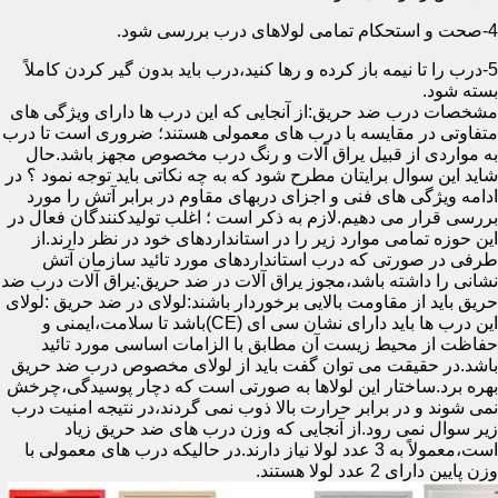
4-صحت و استحکام تمامی لولاهای درب بررسی شود.
5-درب را تا نیمه باز کرده و رها کنید،درب باید بدون گیر کردن کاملاً
بسته شود.
مشخصات درب ضد حریق:از آنجایی که این درب ها دارای ویژگی های
متفاوتی در مقایسه با درب های معمولی هستند؛ ضروری است تا درب
به مواردی از قبیل یراق آلات و رنگ درب مخصوص مجهز باشد.حال
شاید این سوال برایتان مطرح شود که به چه نکاتی باید توجه نمود ؟ در
ادامه ویژگی های فنی و اجزای دربهای مقاوم در برابر آتش را مورد
بررسی قرار می دهیم.لازم به ذکر است ؛ اغلب تولیدکنندگان فعال در
این حوزه تمامی موارد زیر را در استانداردهای خود در نظر دارند.از
طرفی در صورتی که درب استانداردهای مورد تائید سازمان آتش
نشانی را داشته باشد،مجوز یراق آلات در ضد حریق:یراق آلات درب ضد
حریق باید از مقاومت بالایی برخوردار باشند:لولای در ضد حریق :لولای
این درب ها باید دارای نشان سی ای (CE)باشد تا سلامت،ایمنی و
حفاظت از محیط زیست آن مطابق با الزامات اساسی مورد تائید
باشد.در حقیقت می توان گفت باید از لولای مخصوص درب ضد حریق
بهره برد.ساختار این لولاها به صورتی است که دچار پوسیدگی،چرخش
نمی شوند و در برابر حرارت بالا ذوب نمی گردند،در نتیجه امنیت درب
زیر سوال نمی رود.از آنجایی که وزن درب های ضد حریق زیاد
است،معمولاً به 3 عدد لولا نیاز دارند.در حالیکه درب های معمولی با
وزن پایین دارای 2 عدد لولا هستند.