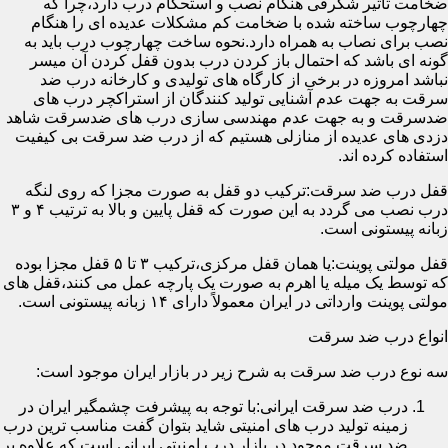
ضخامت تأثیر شگرفی هنگام نصب و استحکام درب دارد،چرا که
چهارچوب ساخته شده با ضخامت کم مشکلات عدیده ای را هنگام
نصب برای نصاب به همراه دارد.نحوه ساخت چهارچوب درب باید به
گونه ای باشد که احتمال باز کردن درب بدون قفل کردن آن میسر
نباشد امروزه در برخی از کارگاه های تولیدی و کارخانه درب ضد
سرقت به جهت عدم آشنایی تولید کنندگان از استراکچر درب های
ضدسرقت و به جهت عدم مهندسی سازی درب های ضدسرقت شاهد
دزدی های عدیده از منازلی هستیم که از درب ضد سرقت بی کیفیت
استفاده کرده اند.
قفل درب ضد سرقت:ترکیب دو قفل به صورت مجزا که روی لنگه
درب نصب می گردد به این صورت که قفل پایین و بالا به ترتیب ۴ و ۳
زبانه پیستونی است.
قفل مولتی پوینت:یا همان قفل مرکزی،ترکیب ۳ تا ۵ قفل مجزا بوده
که توسط یک میله یا اهرم به صورت یک پارچه عمل می کنند،قفل های
مولتی پوینت وارداتی در ایران معمولاً دارای ۱۴ زبانه پیستونی است.
انواع درب ضد سرقت
سه نوع درب ضد سرقت به شرح زیر در بازار ایران موجود است:
درب ضد سرقت ایرانی:با توجه به پیشرفت چشمگیر ایران در
زمینه تولید درب های امنیتی شاید بتوان گفت مناسب ترین درب
ضد سرقت موجود در بازار درب امنیتی ایرانی است که علاوه بر