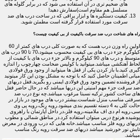
های ضخیم تری در آن استفاده می شود که در برابر گلوله های
مسلسل هم مقاوم است)سفارش دهید!
کیفیت دستگیره ها و ابزار یراقی که در ساخت درب های ضد
سرقت مورد استفاده قرار گرفته است مطمئن شوید.
راه های شناخت درب ضد سرقت باکیفیت از بی کیفیت چیست؟
اولین راه وزن درب هست که به صورت کلی درب های کمتر از 60
کیلوگرم جزء درب های بی کیفیت محسوب میشود،70 تا 90 درب های
متوسط و درب های 90 کیلوگرم و بالاتر جزء درب های با کیفیت از
لحاظ آهنکشی میباشد.میتوانید با کولیس ضخامت چهارچوب را اندازه
گیری کنید.با باز کردن یکی از قفل ها میتوانید از وجود ورق فولادی
میانی اطمینان حاصل کنید که با توجه به مشکل بودن این کار میتونید
از فروشنده تضمین وجود ورق فولادی ایمنی رو بگیرید.قفل دربهای
ضد سرقت جزء مهم امنیتی این دربها میباشد که در حال حاضر قفل
های ساخت کشور ترکیه نسبتا مرغوب میباشد.چه نوع درب ضد
سرقتی مناسب منزل شماست.بیشتر درب های موجود در بازار در
حالت کلی به 4 دسته تقسیم بندی میشود.رویه رنگ،رویه پی وی
سی،رویه ام دی اف ملامینه،رویه فلز،در داخل آپارتمان با راهروی
پوشیده هرنوع دربی میتوان استفاده کرد.در مناطق شمالی و مطوب
دربهای رویه فلز مناسب میباشد.خانه هایی که درب ورودی در معرض
تابش نور خورشید میباشد دربهای ضد سرقت رویه رنگ مناسب
میباشد.