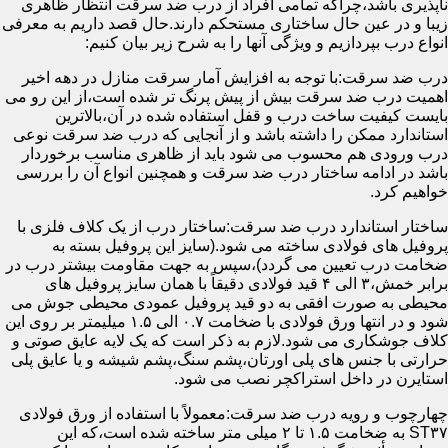
ناپذیری باشد،چراکه تمامی افراد از درب ضد سرقت انتظار ظاهری
زیبا و در عین حال ساختاری مستحکم دارند.حال قصد داریم به معرفی
انواع درب بپردازیم و ویژگی آنها را به شرح زیر بیان کنیم:
درب ضد سرقت:با توجه به افزایش آمار سرقت منازل در دهه اخیر
اهمیت درب ضد سرقت بیش از پیش پرنگ تر شده است،از این رو می
بایست کیفیت ساخت درب و قفل استفاده شده در آن،بالاترین
استاندارد ممکن را داشته باشد و از آنجایی که درب ضد سرقت نوعی
درب ورودی هم محسوب می شود باید از ظاهری مناسب برخوردار
باشد در ادامه ساختار درب ضد سرقت و همچنین انواع آن را بررسی
خواهیم کرد.
ساختار استاندارد درب ضد سرقت:ساختار درب از یک کلاف فلزی با
پروفیل های فولادی ساخته می شود.(سایز این پروفیل بسته به
ضخامت درب تعیین می گردد)،سپس به جهت مقاومت بیشتر درب در
برابر خمش،۳ الی ۴ قید فولادی دقیقاً با همان سایز پروفیل های
محیطی به صورت افقی به دو قید پروفیل عمودی محیطی جوش می
شود و در انتها ورق فولادی با ضخامت ۰.۷ الی ۱.۵ میلیمتر بر روی این
کلاف جوشکاری می شود.لازم به ذکر است که یک لایه عایق صوتی و
حرارتی با جنس های پلی اورتان،پشم سنگ،پشم شیشه و یا عایق پلی
استایرن در داخل استراکچر نصب می شود.
چهارچوب و رویه درب ضد سرقت:معمولاً با استفاده از ورق فولادی
ST۳۷ به ضخامت ۱.۵ تا ۲ میلی متر ساخته شده است،که این