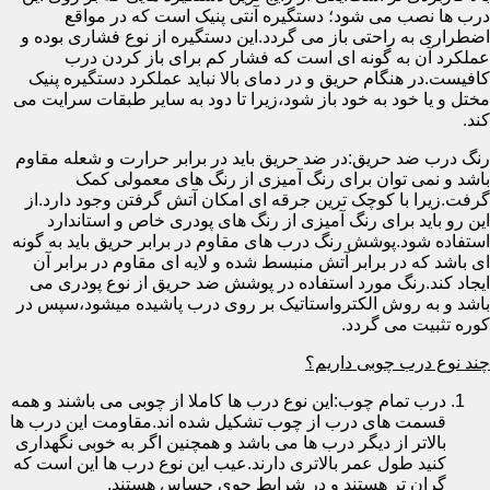
درب ها نصب می شود؛ دستگیره آنتی پنیک است که در مواقع
اضطراری به راحتی باز می گردد.این دستگیره از نوع فشاری بوده و
عملکرد آن به گونه ای است که فشار کم برای باز کردن درب
کافیست.در هنگام حریق و در دمای بالا نباید عملکرد دستگیره پنیک
مختل و یا خود به خود باز شود،زیرا تا دود به سایر طبقات سرایت می
کند.
رنگ درب ضد حریق:در ضد حریق باید در برابر حرارت و شعله مقاوم
باشد و نمی توان برای رنگ آمیزی از رنگ های معمولی کمک
گرفت.زیرا با کوچک ترین جرقه ای امکان آتش گرفتن وجود دارد.از
این رو باید برای رنگ آمیزی از رنگ های پودری خاص و استاندارد
استفاده شود.پوشش رنگ درب های مقاوم در برابر حریق باید به گونه
ای باشد که در برابر آتش منبسط شده و لایه ای مقاوم در برابر آن
ایجاد کند.رنگ مورد استفاده در پوشش ضد حریق از نوع پودری می
باشد و به روش الکترواستاتیک بر روی درب پاشیده میشود،سپس در
کوره تثبیت می گردد.
چند نوع درب چوبی داریم؟
درب تمام چوب:این نوع درب ها کاملا از چوبی می باشند و همه
قسمت های درب از چوب تشکیل شده اند.مقاومت این درب ها
بالاتر از دیگر درب ها می باشد و همچنین اگر به خوبی نگهداری
کنید طول عمر بالاتری دارند.عیب این نوع درب ها این است که
گران تر هستند و در شرایط جوی حساس هستند.