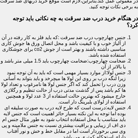
در معمولی عمل کند.بنابراین،لازم است موقع خرید دربهای ضد سرقت
به برخی نکات توجه کنید.
در هنگام خرید درب ضد سرقت به چه نکاتی باید توجه
کرد؟
جنس چهارچوب درب ضد سرقت :که باید فلز به کار رفته در آن
از آلیاژ خوب و با کیفیت باشد و محل اتصال ورق ها جوش کاری
مناسبی داشته باشند و بهتر است از جوش co2 برای جوشکاری
استفاده شده باشد.
ضخامت چهارچوب:ضخامت چهارچوب باید 1.5 میلی متر باشد و
یا بالاتر از آن
جنس لولا:از موارد بسیار مهمی است که باید به آن توجه نمود
زیرا لنگه درب بر روی این لولا ها میچرخد و باید بتواند به آسانی
وزن درب را تحمل کند که اگر جنس لولا ها نامرغوب و تعداد لولا
ها کم باشد پس از گذشت مدتی درب از حالت تنظیم و رگلاژی
خارج میشود که بهترین حالت استفاده از 3 عدد لولا و همچنین
استفاده از لولای بلبرینگ دار است.
جنس لایه:درست است که طرح لایه درب به صورت سلیقه ای
بوده اما توجه به این نکته بسیار حائز اهمیت است که جنس لایه
باید متناسب با محل استفاده انتخاب شود به طور مثال جنس ام
دی اف از زیبایی و براقیت بیشتری نسبت به جنس ملامینه و پی
وی سی برخوردار است اما در مقابل خط و خش و نور آفتاب
دارای استحکام کمتری می باشد.