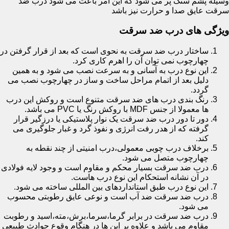
وسیله پشم سنگ پر می شود که این امر باعث می شود درب ضد
سرقت عایق صدا و حرارت نیز باشد
ویژگی های درب ضد سرقت
ساختار درب ضد سرقت به نحوی است که بعد از قرار گرفتن در
چهارچوب نمی توان آن را اهرم کاری کرد.
این نوع درب به آسانی و به سرعت نصب می شود و به همین
دلیل بعد از اتمام مراحل ساخت و ساز در چهارچوب نصب می
گردد.
رنگ بندی درب های ضد سرقت متنوع است و روکش این درب
ها معمولا از جنس MDF با روکش رنگ یا PVC می باشد.
دور تا دور درب ضد سرقت یک نوار پلاستیکی یا درزگیر قرار
گرفته که از هدر رفت انرژی و نفوذ گرد و غبار جلوگیری می
کند.
برخلاف درب چوبی معمولی،درب امنیتی از چند نقطه به
چهارچوب متصل می شود.
درب ضد سرقت بسیار محکم و مقاوم است و وجود لایه فولادی
در آن نشانه استحکام این نوع درب هاست.
این نوع درب طبق استانداردهای بین المللی ساخته می شود.
درب ضد سرقت ضد آب است و نوعی عایق رطوبتی محسوب
می شود.
درب ضد سرقت در برابر گرما،سرما،برش،مته،اسید و رطوبت
مقاوم می باشد و علاوه بر این ها در هنگام وقوع حوادث طبیعی