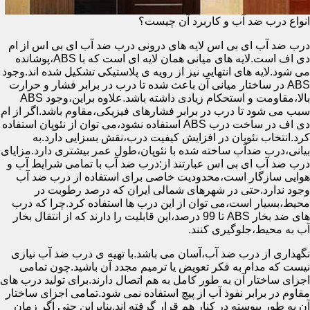
انواع درب ضد آب و کاربرد آن چیست؟
درب ضد آب ای بی اس لایه های درونی درب ضد آب ای بی اس از ام
دی اف است.لایه های میانی همان لایه ای است که با ABS،پوشانده
می شود.لایه های انتهایی نیز از رویه ی پلاستیکی تشکیل شده اند.وجود
ABS در ساختار میانی آن باعث شده تا درب در برابر فشار و حرارت
بالا،مقاومت و استحکام زیادی داشته باشد.علاوه براین،وجود ABS
سبب می شود تا درب در برابر فشارهای فیزیکی،مقاوم باشد.اگر از ام
دی اف در ساخت درب ABS استفاده نشود،می توان از نئوپان استفاده
کرد.انتخاب نئوپان در افزایش کیفیت درب،نقش بسزایی دارد.به
بیانی،درب ضدآب ساخته شده با نئوپان،طول عمر بیشتری دارد.مزایای
درب ضد آب ای بی اس عبارتند از:درب ضد آب با تمامی شرایط آب و
هوایی سازگار است،محدودیت خاصی برای استفاده از درب ضد آب
وجود ندارد.حتی در شهرهای شمالی ایران که درصد رطوبت در
محیط،بسیار است،می توان از این درب ها استفاده کرد.چرا که درب
های ضد بخار ABS تا 99 درصد،این قابلیت را دارند که از انتقال بخار
آب به محیط،جلوگیری کنند.
نگهداری از درب ضد آب،آسان می باشد.با تهیه ی درب ضد آب نیازی
نیست که مدام به فکر تعویض یا ترمیم مجدد آن باشید.چون تمامی
اجزای ساختار آن به طور کامل به هم اتصال دارند.برای تولید درب های
مقاوم در برابر نفوذ آب از پیچ استفاده نمی شود.تمامی اجزای ساختار
آن به طور پیوسته در کنار هم قرار گرفته اند.بنابراین حتی اگر زمان