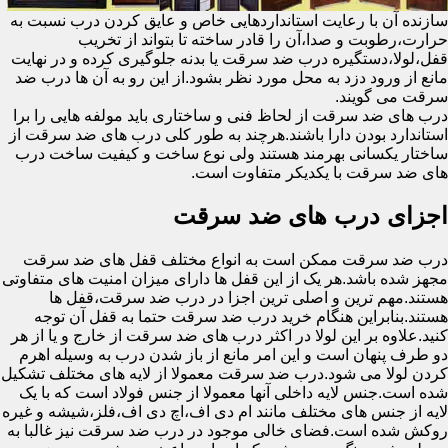
سازنده آن با رعایت استانداردهایی خاص و عایق کردن درب نسبت به
حرارت،رطوبت و صدا،آن را قادر ساخته تا بتواند از تخریب
قفل،لولا،دستگیره درب ضد سرقت یا بدنه جلوگیری کرده و در نهایت
مانع از ورود دزد به محل مورد نظر بشود.از این رو به آن ها درب ضد
سرقت می گویند.
درب های ضد سرقت از لحاظ فنی و ساختاری باید مولفه هایی را برا
استاندارد بودن دارا باشند.هرچند به طور کلی درب های ضد سرقت از
ساختار یکسانی بهرمند هستند ولی نوع ساخت و کیفیت ساخت درب
های ضد سرقت با یکدیکر متفاوت است.
اجزای درب های ضد سرقت
درب ضد سرقت ممکن است به انواع مختلف قفل های ضد سرقت
مجهز شده باشد.هر یک از این قفل ها دارای میزان امنیت های متفاوتی
هستند.مهم ترین و اصلی ترین اجزا در درب ضد سرقت،قفل ها
هستند.بنابراین هنگام خرید درب ضد سرقت حتما به قفل آن توجه
کنید.علاوه بر این لولا در اکثر درب های ضد سرقت از خارج و یا از هر
دو طرف پنهان است و این امر مانع از باز شدن درب به وسیله اهرم
کردن لولا می شود.درب ضد سرقت معمولا از لایه های مختلف تشکیل
شده است.جنس لایه داخلی آنها معمولا از جنس فولاد است که با یک
لایه از جنس های مختلف مانند ام دی اف،اچ دی اف،فلز،شیشه و غیره
روکش شده است.فضای خالی موجود در درب ضد سرقت نیز غالبا به