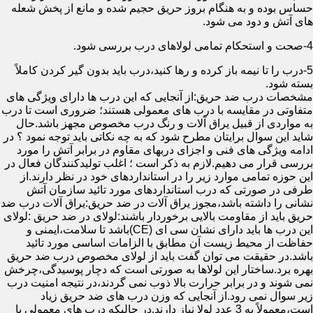
حساس بوده و به هنگام بروز حریق حجیم شده و مانع از پخش شعله
های آتش و دود می شود.
4-صحت و استحکام تمامی لولاهای درب بررسی شود.
5-درب را تا نیمه باز کرده و رها کنید،درب باید بدون گیر کردن کاملاً
بسته شود.
مشخصات درب ضد حریق:از آنجایی که این درب ها دارای ویژگی های
متفاوتی در مقایسه با درب های معمولی هستند؛ ضروری است تا درب
به مواردی از قبیل یراق آلات و رنگ درب مخصوص مجهز باشد.حال
شاید این سوال برایتان مطرح شود که به چه نکاتی باید توجه نمود ؟ در
ادامه ویژگی های فنی و اجزای دربهای مقاوم در برابر آتش را مورد
بررسی قرار می دهیم.لازم به ذکر است ؛ اغلب تولیدکنندگان فعال در
این حوزه تمامی موارد زیر را در استانداردهای خود در نظر دارند.از
طرفی در صورتی که درب استانداردهای مورد تائید سازمان آتش
نشانی را داشته باشد،مجوز یراق آلات در ضد حریق:یراق آلات درب ضد
حریق باید از مقاومت بالایی برخوردار باشند:لولای در ضد حریق :لولای
این درب ها باید دارای نشان سی ای (CE)باشد تا سلامت،ایمنی و
حفاظت از محیط زیست آن مطابق با الزامات اساسی مورد تائید
باشد.در حقیقت می توان گفت باید از لولای مخصوص درب ضد حریق
بهره برد.ساختار این لولاها به صورتی است که دچار پوسیدگی،چرخش
نمی شوند و در برابر حرارت بالا ذوب نمی گردند،در نتیجه امنیت درب
زیر سوال نمی رود.از آنجایی که وزن درب های ضد حریق زیاد
است،معمولاً به 3 عدد لولا نیاز دارند.در حالیکه درب های معمولی با