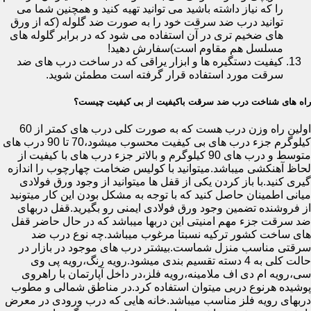
را که نیاز داشته باشید می توانید تهیه کنید و همچنین شما می
توانید درب ضد سرقت خود را به صورت ضد گلوله (که از ورق
های ضخیم تری در آن استفاده می شود که در برابر گلوله های
مسلسل هم مقاوم است)سفارش دهید!
کیفیت دستگیره ها و ابزار یراقی که در ساخت درب های ضد
سرقت مورد استفاده قرار گرفته است مطمئن شوید.
راه های شناخت درب ضد سرقت باکیفیت از بی کیفیت چیست؟
اولین راه وزن درب هست که به صورت کلی درب های کمتر از 60
کیلوگرم جزء درب های بی کیفیت محسوب میشود،70 تا 90 درب های
متوسط و درب های 90 کیلوگرم و بالاتر جزء درب های با کیفیت از
لحاظ آهنکشی میباشد.میتوانید با کولیس ضخامت چهارچوب را اندازه
گیری کنید.با باز کردن یکی از قفل ها میتوانید از وجود ورق فولادی
میانی اطمینان حاصل کنید که با توجه به مشکل بودن این کار میتونید
از فروشنده تضمین وجود ورق فولادی ایمنی رو بگیرید.قفل دربهای
ضد سرقت جزء مهم امنیتی این دربها میباشد که در حال حاضر قفل
های ساخت کشور ترکیه نسبتا مرغوب میباشد.چه نوع درب ضد
سرقتی مناسب منزل شماست.بیشتر درب های موجود در بازار در
حالت کلی به 4 دسته تقسیم بندی میشود.رویه رنگ،رویه پی وی
سی،رویه ام دی اف ملامینه،رویه فلز،در داخل آپارتمان با راهروی
پوشیده هرنوع دربی میتوان استفاده کرد.در مناطق شمالی و مطوب
دربهای رویه فلز مناسب میباشد.خانه هایی که درب ورودی در معرض