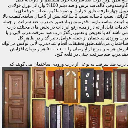
گاوصندوقی کاله،ضد برش و ضد دیلم 100% وارداتی،ورق فولادی
دوبل چهارطرفه،عایق حرارت و صوت،اکیپ نصاب حرفه ای با
گارانتی نصب 2 ساله،نصب 2 ساعته.بیش از 9 سال سابقه.کیفیت بالا
و قیمت مناسب.ایمن،قدرتمند،زیبا،تعمیرات درب ضد سرقت از جمله
خدمات قابل ارائه در زمینه رفع ایرادات در بخش های مختلف درب
می باشد که با تعویض و تعمیر،رگلاژ درب ضد سرقت،درب لابی و یا
درب ورودی ساختمان از جمله عوامل تأثیر گذار در ظاهر کل
ساختمان می‌باشد.طبق تحقیقات انجام شده،درب لابی لوکس می‌تواند
ارزش هر متر مربع از آپارتمان را ۱۰۰ تا ۵۰۰ هزار تومان افزایش
دهد،درب ضد سرقت چینی در قلعه گنج،
.
درب ضد سرقت به نوعی از درب ورودی ساختمان می گویند که