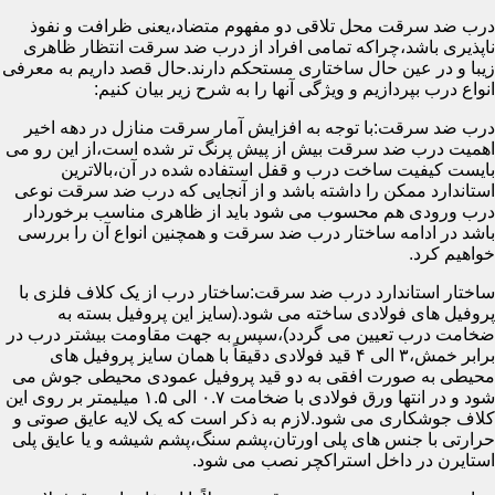
درب ضد سرقت محل تلاقی دو مفهوم متضاد،یعنی ظرافت و نفوذ
ناپذیری باشد،چراکه تمامی افراد از درب ضد سرقت انتظار ظاهری
زیبا و در عین حال ساختاری مستحکم دارند.حال قصد داریم به معرفی
انواع درب بپردازیم و ویژگی آنها را به شرح زیر بیان کنیم:
درب ضد سرقت:با توجه به افزایش آمار سرقت منازل در دهه اخیر
اهمیت درب ضد سرقت بیش از پیش پرنگ تر شده است،از این رو می
بایست کیفیت ساخت درب و قفل استفاده شده در آن،بالاترین
استاندارد ممکن را داشته باشد و از آنجایی که درب ضد سرقت نوعی
درب ورودی هم محسوب می شود باید از ظاهری مناسب برخوردار
باشد در ادامه ساختار درب ضد سرقت و همچنین انواع آن را بررسی
خواهیم کرد.
ساختار استاندارد درب ضد سرقت:ساختار درب از یک کلاف فلزی با
پروفیل های فولادی ساخته می شود.(سایز این پروفیل بسته به
ضخامت درب تعیین می گردد)،سپس به جهت مقاومت بیشتر درب در
برابر خمش،۳ الی ۴ قید فولادی دقیقاً با همان سایز پروفیل های
محیطی به صورت افقی به دو قید پروفیل عمودی محیطی جوش می
شود و در انتها ورق فولادی با ضخامت ۰.۷ الی ۱.۵ میلیمتر بر روی این
کلاف جوشکاری می شود.لازم به ذکر است که یک لایه عایق صوتی و
حرارتی با جنس های پلی اورتان،پشم سنگ،پشم شیشه و یا عایق پلی
استایرن در داخل استراکچر نصب می شود.