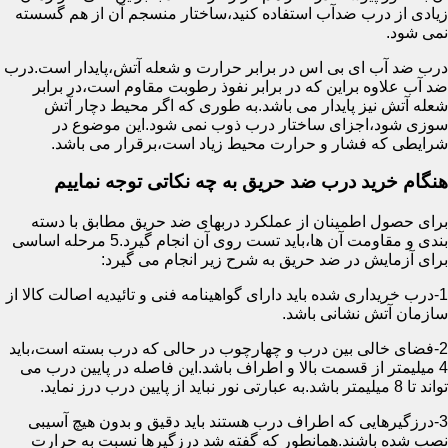
زیادی از درب ضدآب استفاده کنید،ساختار منسجم آن از هم گسسته
نمی شود.
درب ضد آب ای بی اس در برابر حرارت و شعله آتش،پایدار است.درب
ضد آب علاوه براین که در برابر نفوذ رطوبت مقاوم است،در برابر
شعله آتش نیز پایدار می باشد.به طوری که اگر محیط دچار آتش
سوزی شود،اجزای ساختار درب ذوب نمی شود.این موضوع در
شرایطی که فشار و حرارت محیط زیاد است،برقرار می باشد.
هنگام خرید درب ضد حریق به چه نکاتی توجه نماییم
برای حصول اطمینان از عملکرد دربهای ضد حریق مطابق با دسته
بندی و مقاومت آن ها،باید تست روی آن انجام گیرد.5 مرحله اساسی
برای آزمایش در ضد حریق به شرح زیر انجام می گیرد:
1-درب خریداری شده باید دارای گواهینامه فنی و تائیدیه اصالت کالا از
سازمان آتش نشانی باشد.
2-فضای خالی بین درب و چهارچوب در حالی که درب بسته است،باید
4 میلیمتر از قسمت بالا و اطراف باشد.این فاصله در پایین درب می
تواند تا 8 میلیمتر باشد.به عبارتی نور نباید از پایین درب درز نماید.
3-درزگیرهایی که اطراف درب هستند باید دقیق و بدون هیچ آسیبی
نصب شده باشند.همانطور که گفته شد درزگیرها نسبت به حرارت