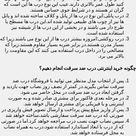
کنید طول عمر بالاتری دارند.عیب این نوع درب ها این است که
گران تر هستند و در شرایط جوی حساس هستند.
درب پانلی:این نوع درب ها از پانل و کلاف ساخته شده اند و پانل
ها نیز از چوب های طبیعی تولید شده اند.این درب ها مسطح یا
طرح دار می باشند و در بخشی از این درب ها از شیشه نیز
استفاده شده است.
درب روکشی:امروزه بیشتر درب ها از این نوع می باشند.زیرا که
بسیار مدرن هستند.در برابر ضربه بسیار مقاوم هستند.زیرا که
مصالحی را در داخل درب استفاده می کنند که این مقاومت را
بالاتر می برد.
چگونه خرید اینترنتی درب ضد سرقت انجام دهیم؟
پس از انتخاب مدل مدنظر می توانید با فروشگاه درب ضد
سرقت تماس بگیرید.در کمتر از نصف روز نصاب جهت بازدید و
گرفتن ابعاد درب ضد سرقت در محل حاضر می شود.
در مرحله بعدی فاکتور برای مشتری صادر شده و به صورت
اینترنتی و یا فیزیکی برای مشتری ارسال خواهد شد.
پس از واریز مبلغ پیش پرداخت و ارسال تصویر فیش واریزی در
صورتی که درب ضد سرقت سفارشی باشد،ساخته خواهد شد
سپس نصاب جهت نصب درب مراجعه خواهد کرد.اما در صورتی
که از درب با ابعاد استاندارد استفاده شود،درب به همراه نصاب
به محل فرستاده خواهد شد.