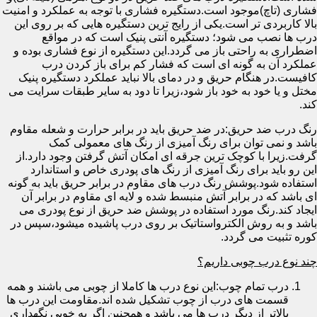
فشاری (تاچ)موجود است.دستگیره فشاری با توجه به عملکرد و امنیت
بالا کاربردی تر است.یکی از رایج ترین دستگیره هایی که بر روی این
درب ها نصب می شود؛ دستگیره آنتی پنیک است که در مواقع
اضطراری به راحتی باز می گردد.این دستگیره از نوع فشاری بوده و
عملکرد آن به گونه ای است که فشار کم برای باز کردن درب
کافیست.در هنگام حریق و در دمای بالا نباید عملکرد دستگیره پنیک
مختل و یا خود به خود باز شود،زیرا تا دود به سایر طبقات سرایت می
کند.
رنگ درب ضد حریق:در ضد حریق باید در برابر حرارت و شعله مقاوم
باشد و نمی توان برای رنگ آمیزی از رنگ های معمولی کمک
گرفت.زیرا با کوچک ترین جرقه ای امکان آتش گرفتن وجود دارد.از
این رو باید برای رنگ آمیزی از رنگ های پودری خاص و استاندارد
استفاده شود.پوشش رنگ درب های مقاوم در برابر حریق باید به گونه
ای باشد که در برابر آتش منبسط شده و لایه ای مقاوم در برابر آن
ایجاد کند.رنگ مورد استفاده در پوشش ضد حریق از نوع پودری می
باشد و به روش الکترواستاتیک بر روی درب پاشیده میشود،سپس در
کوره تثبیت می گردد.
چند نوع درب چوبی داریم؟
درب تمام چوب:این نوع درب ها کاملا از چوبی می باشند و همه
قسمت های درب از چوب تشکیل شده اند.مقاومت این درب ها
بالاتر از دیگر درب ها می باشد و همچنین اگر به خوبی نگهداری