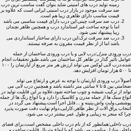
زمینه تولید درب های امنیتی شاید بتوان گفت مناسب ترین درب
ضد سرقت موجود در بازار درب امنیتی ایرانی است که علاوه بر
قیمت مناسب دارای ظاهری زیبا هم است.
درب ضد سرقت چینی:این درب دارای قیمت مناسبی می باشد
اما با توجه ساخت غیر استاندارد درب و همچنین ظاهر نچندان
زیبا پیشنهاد نمی شود.
درب ضد سرقت ترک:این درب دارای ساختار استانداردی می
باشد اما از از نظر قیمت مقرون به صرفه نیستند.
درب ورودی منزل
:درب لابی و یا درب ورودی ساختمان از جمله
عوامل تأثیر گذار در ظاهر کل ساختمان می باشد.طبق تحقیقات انجام
شده،درب لابی لوکس می تواند ارزش هر متر مربع از آپارتمان را ۱۰۰
تا ۵۰۰ هزار تومان افزایش دهد.
اصولاً درب ورودی آپارتمان با توجه به عرض و ارتفاع می تواند
ضخامتی بین ۵ تا ۷ سانتی متر داشته باشد و همچنین درب لابی می
تواند از ترکیب شیشه و چوب ساخته شود،علاوه بر این قابلیت تولید در
انواع سبک ها از جمله مدرن و کلاسیک را دارد و با انواع رنگ ها از جمله
پوششی،وایت واش،پتینه و …قابل اجرا است.پیشنهاد می گردد در
انتخاب یراق آلات از نظر ظاهر،کارایی،دوام نهایت دقت صورت پذیرد
چرا که منجر به زیبایی و طول عمر بیشتر درب می شود.
درب داخلی
:همانطور که از نام درب داخلی مشخص است،برای فضای
داخلی منازل مناسب می باشد که با انواع متریال قابلیت ساخت و