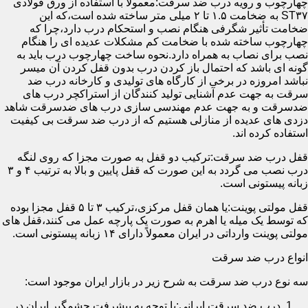
چهارچوب و رویه درب ضد سرقت:معمولاً با استفاده از ورق فولادی
ST۳۷ به ضخامت ۱.۵ تا ۲ میلی متر ساخته شده است،که این
ضخامت تأثیر شگرفی هنگام نصب و استحکام درب دارد،چرا که
چهارچوب ساخته شده با ضخامت کم مشکلات عدیده ای را هنگام
نصب برای نصاب به همراه دارد.نحوه ساخت چهارچوب درب باید به
گونه ای باشد که احتمال باز کردن درب بدون قفل کردن آن میسر
نباشد امروزه در برخی از کارگاه های تولیدی و کارخانه درب ضد
سرقت به جهت عدم آشنایی تولید کنندگان از استراکچر درب های
ضدسرقت و به جهت عدم مهندسی سازی درب های ضدسرقت شاهد
دزدی های عدیده از منازلی هستیم که از درب ضد سرقت بی کیفیت
استفاده کرده اند.
قفل درب ضد سرقت:ترکیب دو قفل به صورت مجزا که روی لنگه
درب نصب می گردد به این صورت که قفل پایین و بالا به ترتیب ۴ و ۳
زبانه پیستونی است.
قفل مولتی پوینت:یا همان قفل مرکزی،ترکیب ۳ تا ۵ قفل مجزا بوده
که توسط یک میله یا اهرم به صورت یک پارچه عمل می کنند،قفل های
مولتی پوینت وارداتی در ایران معمولاً دارای ۱۴ زبانه پیستونی است.
انواع درب ضد سرقت
سه نوع درب ضد سرقت به شرح زیر در بازار ایران موجود است:
درب ضد سرقت ایرانی:با توجه به پیشرفت چشمگیر ایران در