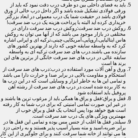
باید به فضای داخلی بین دو طرف درب دقت نمود که باید از
ورقی فولادی تشکیل شده باشد و اگر داخل درب خالی از ورق
فولادی باشد در حقیقت شما یک درب معمولی در ابعاد بزرگتر
خریداری کرده اید البته با پرداخت هزینه یک درب ضد سرقت!
روکش درب ضد سرقت:روکش درب ضد سرقت دارای در
مختلفی در بازار موجود می باشد که از آنها می توان به روکش
هاس ایتالیایی،اروپایی،آمریکایی،چینی،ترکیه ای و ایرانی اشاره
کرد که به واسطه سابقه خوبی که دارند از بهترین کشور های
سازنده می باشند.درب های ضد سرقت ترکیه ای به واسطه
سابقه عالی در درب های ضد سرقت خانگی از برترین های این
برند ها است
ورق و آهن آلات مورد استفاده در درب:درب های ضد سرقت از
استحکام و مقاومت بالایی در برابر صدا و حرارت دارا می باشد
و تمامی این ها به خاطر ابزار و وسایلی است که در این درب ها
به کار برده شده است.در درب های ضد سرقت از رشته آهن
پروفیل باید استفاده شود
قفل و یراق:قفل و یراق ها همگی باید از مرغوب ترین ها باشند و
در غیر این صورت تمامی امنیتی که برای درب شما به کار رفته
است هیچ خواهد بود! پس انتخاب یک قفل و یراق خوب از
مهمترین ویژگی های یک درب ضد سرقت است.
سیلندر قفل ها اغلب از جنس مس بوده و تمامی این قفل ها در
برابر ضربه،اسید و مته بسیار آسیب پذیر هستند و به راحتی دزد
ها می توانند از خانه شما سرقت کنند و برای جلوگیری از این کار