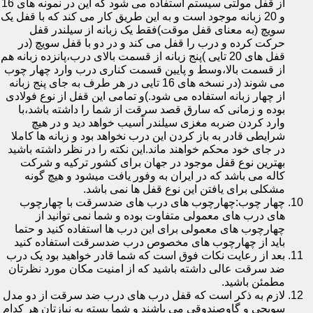
از قفل مولتی سیستم استفاده می شود که این در نمونه های 16
و 20 زبانه موجود است و به این طریق کار می کند که با قفل یک
سویچ (به معنای قفل موقت)فقط یک زبانه از سیلندر قفل
حرکت کرده و درب را قفل می کند و در دو با قفل سویچ (در
قفل های 20 تایی )پنج زبانه از قسمت بالای درب،پانزده زبانه هم
از قسمت بالا،وسط و پایین قسمت کناری درب وارد چهار چوب
می شوند (در نسخه های 16 تایی در هر طرف به جای پنج زبانه
از چهار زبانه استفاده می شود.)و تمامی این قفل از نوع فولادی
بوده و زمانی که سارق قصد سرقت از شما را داشته باشد،با
وارد کردن ضربه مغزی سیلندر آسیب خواهد دید و در هیچ
شرایطی قادر به باز کردن این درب نخواهد بود و زبانه ها کاملا
در جای خود محکم خواهند ماند.این نکته را در نظر داشته باشید
بهترین نوع قفل موجود در جهان برای کشور ترکیه و شرکت
کاله می باشد که در ایران به وفور یافت میشود و هیچ گونه
مشکلی برای یافتن این نوع قفل ها نمی باشد.
چهار چوب:چهارچوب های درب های ضدسرقت با چهارچوب
های درب های معمولی متفاوت بوده و شما نمی توانید از
چهارچوب های معمولی برای این درب ها استفاده کنید و حتما
باید از چهارچوب های مخصوص درب ضدسرقت استفاده کنید
بعد از رعایت نکات فوق است که شما قادر خواهید بود یک درب
ضد سرقت عالی داشته باشید که از امنیت مکان مورد نظرتان
مطمئن باشید.
لازم به ذکر است که قفل درب های درب ضد سرقت از دو مدل
سویچی و گاوصندوقی می باشند و شما بسته به نیازتان هر کدام