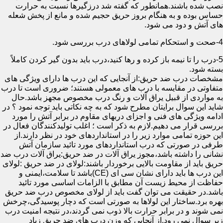
نصب شده باشند.همانطور که گفته شد درزگیرها نسبت به حرارت
حساس بوده و به هنگام بروز حریق حجیم شده و مانع از پخش شعله
های آتش و دود می شود.
4-صحت و استحکام تمامی لولاهای درب بررسی شود.
5-درب را تا نیمه باز کرده و رها کنید،درب باید بدون گیر کردن کاملاً
بسته شود.
مشخصات درب ضد حریق:از آنجایی که این درب ها دارای ویژگی های
متفاوتی در مقایسه با درب های معمولی هستند؛ ضروری است تا درب
به مواردی از قبیل یراق آلات و رنگ درب مخصوص مجهز باشد.حال
شاید این سوال برایتان مطرح شود که به چه نکاتی باید توجه نمود ؟ در
ادامه ویژگی های فنی و اجزای دربهای مقاوم در برابر آتش را مورد
بررسی قرار می دهیم.لازم به ذکر است ؛ اغلب تولیدکنندگان فعال در
این حوزه تمامی موارد زیر را در استانداردهای خود در نظر دارند.از
طرفی در صورتی که درب استانداردهای مورد تائید سازمان آتش
نشانی را داشته باشد،مجوز یراق آلات در ضد حریق:یراق آلات درب ضد
حریق باید از مقاومت بالایی برخوردار باشند:لولای در ضد حریق :لولای
این درب ها باید دارای نشان سی ای (CE)باشد تا سلامت،ایمنی و
حفاظت از محیط زیست آن مطابق با الزامات اساسی مورد تائید
باشد.در حقیقت می توان گفت باید از لولای مخصوص درب ضد حریق
بهره برد.ساختار این لولاها به صورتی است که دچار پوسیدگی،چرخش
نمی شوند و در برابر حرارت بالا ذوب نمی گردند،در نتیجه امنیت درب
زیر سوال نمی رود.از آنجایی که وزن درب های ضد حریق زیاد