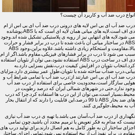
انواع درب ضد آب و کاربرد آن چیست؟
درب ضد آب ای بی اس لایه های درونی درب ضد آب ای بی اس از ام
دی اف است.لایه های میانی همان لایه ای است که با ABS،پوشانده
می شود.لایه های انتهایی نیز از رویه ی پلاستیکی تشکیل شده اند.وجود
ABS در ساختار میانی آن باعث شده تا درب در برابر فشار و حرارت
بالا،مقاومت و استحکام زیادی داشته باشد.علاوه براین،وجود ABS
سبب می شود تا درب در برابر فشارهای فیزیکی،مقاوم باشد.اگر از ام
دی اف در ساخت درب ABS استفاده نشود،می توان از نئوپان استفاده
کرد.انتخاب نئوپان در افزایش کیفیت درب،نقش بسزایی دارد.به
بیانی،درب ضدآب ساخته شده با نئوپان،طول عمر بیشتری دارد.مزایای
درب ضد آب ای بی اس عبارتند از:درب ضد آب با تمامی شرایط آب و
هوایی سازگار است،محدودیت خاصی برای استفاده از درب ضد آب
وجود ندارد.حتی در شهرهای شمالی ایران که درصد رطوبت در
محیط،بسیار است،می توان از این درب ها استفاده کرد.چرا که درب
های ضد بخار ABS تا 99 درصد،این قابلیت را دارند که از انتقال بخار
آب به محیط،جلوگیری کنند.
نگهداری از درب ضد آب،آسان می باشد.با تهیه ی درب ضد آب نیازی
نیست که مدام به فکر تعویض یا ترمیم مجدد آن باشید.چون تمامی
اجزای ساختار آن به طور کامل به هم اتصال دارند.برای تولید درب های
مقاوم در برابر نفوذ آب از پیچ استفاده نمی شود.تمامی اجزای ساختار