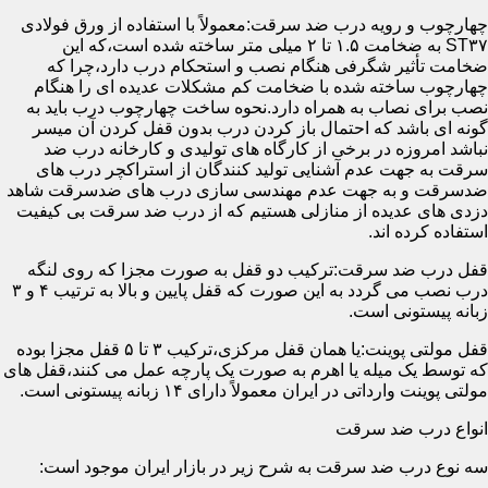
چهارچوب و رویه درب ضد سرقت:معمولاً با استفاده از ورق فولادی
ST۳۷ به ضخامت ۱.۵ تا ۲ میلی متر ساخته شده است،که این
ضخامت تأثیر شگرفی هنگام نصب و استحکام درب دارد،چرا که
چهارچوب ساخته شده با ضخامت کم مشکلات عدیده ای را هنگام
نصب برای نصاب به همراه دارد.نحوه ساخت چهارچوب درب باید به
گونه ای باشد که احتمال باز کردن درب بدون قفل کردن آن میسر
نباشد امروزه در برخی از کارگاه های تولیدی و کارخانه درب ضد
سرقت به جهت عدم آشنایی تولید کنندگان از استراکچر درب های
ضدسرقت و به جهت عدم مهندسی سازی درب های ضدسرقت شاهد
دزدی های عدیده از منازلی هستیم که از درب ضد سرقت بی کیفیت
استفاده کرده اند.
قفل درب ضد سرقت:ترکیب دو قفل به صورت مجزا که روی لنگه
درب نصب می گردد به این صورت که قفل پایین و بالا به ترتیب ۴ و ۳
زبانه پیستونی است.
قفل مولتی پوینت:یا همان قفل مرکزی،ترکیب ۳ تا ۵ قفل مجزا بوده
که توسط یک میله یا اهرم به صورت یک پارچه عمل می کنند،قفل های
مولتی پوینت وارداتی در ایران معمولاً دارای ۱۴ زبانه پیستونی است.
انواع درب ضد سرقت
سه نوع درب ضد سرقت به شرح زیر در بازار ایران موجود است: