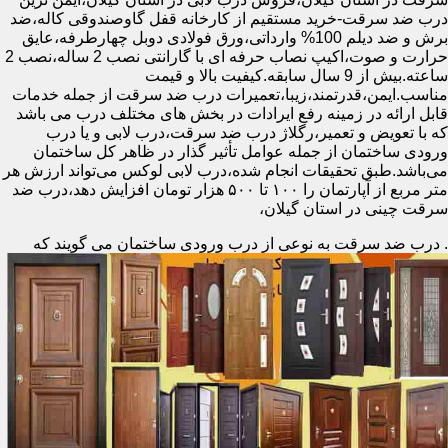
درب ضد سرقت-خرید مستقیم از کارخانه قفل گاوصندوقی کاله،ضد
برش و ضد دیلم 100% وارداتی،ورق فولادی دوبل چهارطرفه،عایق
حرارت و صوت،اکیپ نصاب حرفه ای با گارانتی نصب 2 ساله،نصب 2
ساعته.بیش از 9 سال سابقه.کیفیت بالا و قیمت
مناسب.ایمن،قدرتمند،زیبا،تعمیرات درب ضد سرقت از جمله خدمات
قابل ارائه در زمینه رفع ایرادات در بخش های مختلف درب می باشد
که با تعویض و تعمیر،رگلاژ درب ضد سرقت،درب لابی و یا درب
ورودی ساختمان از جمله عوامل تأثیر گذار در ظاهر کل ساختمان
می‌باشد.طبق تحقیقات انجام شده،درب لابی لوکس می‌تواند ارزش هر
متر مربع از آپارتمان را ۱۰۰ تا ۵۰۰ هزار تومان افزایش دهد،درب ضد
سرقت چینی در استان گیلان،
.
درب ضد سرقت به نوعی از درب ورودی ساختمان می گویند که