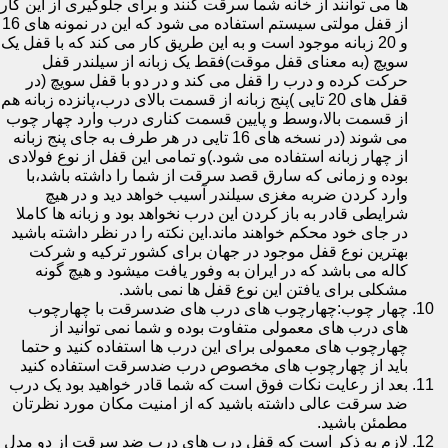
ها می توانند از خانه شما سرقت کنند و برای جلوگیری از این کار
از قفل مولتی سیستم استفاده می شود که این در نمونه های 16
و 20 زبانه موجود است و به این طریق کار می کند که با قفل یک
سویچ (به معنای قفل موقت)فقط یک زبانه از سیلندر قفل
حرکت کرده و درب را قفل می کند و در دو با قفل سویچ (در
قفل های 20 تایی )پنج زبانه از قسمت بالای درب،پانزده زبانه هم
از قسمت بالا،وسط و پایین قسمت کناری درب وارد چهار چوب
می شوند (در نسخه های 16 تایی در هر طرف به جای پنج زبانه
از چهار زبانه استفاده می شود.)و تمامی این قفل از نوع فولادی
بوده و زمانی که سارق قصد سرقت از شما را داشته باشد،با
وارد کردن ضربه مغزی سیلندر آسیب خواهد دید و در هیچ
شرایطی قادر به باز کردن این درب نخواهد بود و زبانه ها کاملا
در جای خود محکم خواهند ماند.این نکته را در نظر داشته باشید
بهترین نوع قفل موجود در جهان برای کشور ترکیه و شرکت
کاله می باشد که در ایران به وفور یافت میشود و هیچ گونه
مشکلی برای یافتن این نوع قفل ها نمی باشد.
چهار چوب:چهارچوب های درب های ضدسرقت با چهارچوب
های درب های معمولی متفاوت بوده و شما نمی توانید از
چهارچوب های معمولی برای این درب ها استفاده کنید و حتما
باید از چهارچوب های مخصوص درب ضدسرقت استفاده کنید
بعد از رعایت نکات فوق است که شما قادر خواهید بود یک درب
ضد سرقت عالی داشته باشید که از امنیت مکان مورد نظرتان
مطمئن باشید.
لازم به ذکر است که قفل درب های درب ضد سرقت از دو مدل