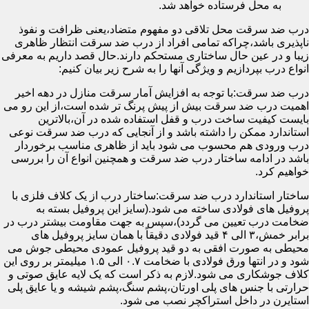
به محل فرستاده خواهد شد.
درب ضد سرقت محل تلاقی دو مفهوم متضاد،یعنی ظرافت و نفوذ
ناپذیری باشد،چراکه تمامی افراد از درب ضد سرقت انتظار ظاهری
زیبا و در عین حال ساختاری مستحکم دارند.حال قصد داریم به معرفی
انواع درب بپردازیم و ویژگی آنها را به شرح زیر بیان کنیم:
درب ضد سرقت:با توجه به افزایش آمار سرقت منازل در دهه اخیر
اهمیت درب ضد سرقت بیش از پیش پرنگ تر شده است،از این رو می
بایست کیفیت ساخت درب و قفل استفاده شده در آن،بالاترین
استاندارد ممکن را داشته باشد و از آنجایی که درب ضد سرقت نوعی
درب ورودی هم محسوب می شود باید از ظاهری مناسب برخوردار
باشد در ادامه ساختار درب ضد سرقت و همچنین انواع آن را بررسی
خواهیم کرد.
ساختار استاندارد درب ضد سرقت:ساختار درب از یک کلاف فلزی با
پروفیل های فولادی ساخته می شود.(سایز این پروفیل بسته به
ضخامت درب تعیین می گردد)،سپس به جهت مقاومت بیشتر درب در
برابر خمش،۳ الی ۴ قید فولادی دقیقاً با همان سایز پروفیل های
محیطی به صورت افقی به دو قید پروفیل عمودی محیطی جوش می
شود و در انتها ورق فولادی با ضخامت ۰.۷ الی ۱.۵ میلیمتر بر روی این
کلاف جوشکاری می شود.لازم به ذکر است که یک لایه عایق صوتی و
حرارتی با جنس های پلی اورتان،پشم سنگ،پشم شیشه و یا عایق پلی
استایرن در داخل استراکچر نصب می شود.