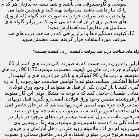
سویچی و گاوصندوقی می باشند و شما بسته به نیازتان هر کدام
را که نیاز داشته باشید می توانید تهیه کنید و همچنین شما می
توانید درب ضد سرقت خود را به صورت ضد گلوله (که از ورق
های ضخیم تری در آن استفاده می شود که در برابر گلوله های
مسلسل هم مقاوم است)سفارش دهید!
کیفیت دستگیره ها و ابزار یراقی که در ساخت درب های ضد
سرقت مورد استفاده قرار گرفته است مطمئن شوید.
راه های شناخت درب ضد سرقت باکیفیت از بی کیفیت چیست؟
اولین راه وزن درب هست که به صورت کلی درب های کمتر از 60
کیلوگرم جزء درب های بی کیفیت محسوب میشود،70 تا 90 درب های
متوسط و درب های 90 کیلوگرم و بالاتر جزء درب های با کیفیت از
لحاظ آهنکشی میباشد.میتوانید با کولیس ضخامت چهارچوب را اندازه
گیری کنید.با باز کردن یکی از قفل ها میتوانید از وجود ورق فولادی
میانی اطمینان حاصل کنید که با توجه به مشکل بودن این کار میتونید
از فروشنده تضمین وجود ورق فولادی ایمنی رو بگیرید.قفل دربهای
ضد سرقت جزء مهم امنیتی این دربها میباشد که در حال حاضر قفل
های ساخت کشور ترکیه نسبتا مرغوب میباشد.چه نوع درب ضد
سرقتی مناسب منزل شماست.بیشتر درب های موجود در بازار در
حالت کلی به 4 دسته تقسیم بندی میشود.رویه رنگ،رویه پی وی
سی،رویه ام دی اف ملامینه،رویه فلز،در داخل آپارتمان با راهروی
پوشیده هرنوع دربی میتوان استفاده کرد.در مناطق شمالی و مطوب