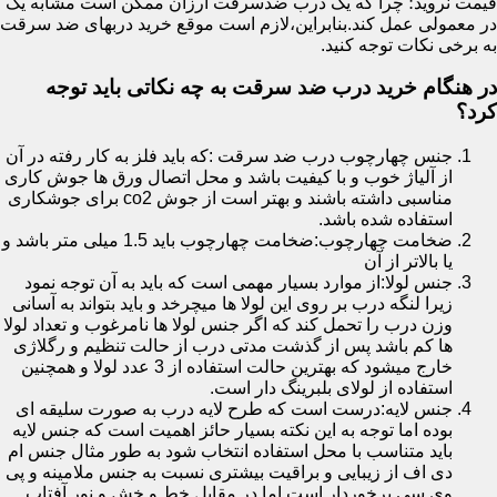
قیمت نروید؛ چرا که یک درب ضدسرقت ارزان ممکن است مشابه یک
در معمولی عمل کند.بنابراین،لازم است موقع خرید دربهای ضد سرقت
به برخی نکات توجه کنید.
در هنگام خرید درب ضد سرقت به چه نکاتی باید توجه
کرد؟
جنس چهارچوب درب ضد سرقت :که باید فلز به کار رفته در آن
از آلیاژ خوب و با کیفیت باشد و محل اتصال ورق ها جوش کاری
مناسبی داشته باشند و بهتر است از جوش co2 برای جوشکاری
استفاده شده باشد.
ضخامت چهارچوب:ضخامت چهارچوب باید 1.5 میلی متر باشد و
یا بالاتر از آن
جنس لولا:از موارد بسیار مهمی است که باید به آن توجه نمود
زیرا لنگه درب بر روی این لولا ها میچرخد و باید بتواند به آسانی
وزن درب را تحمل کند که اگر جنس لولا ها نامرغوب و تعداد لولا
ها کم باشد پس از گذشت مدتی درب از حالت تنظیم و رگلاژی
خارج میشود که بهترین حالت استفاده از 3 عدد لولا و همچنین
استفاده از لولای بلبرینگ دار است.
جنس لایه:درست است که طرح لایه درب به صورت سلیقه ای
بوده اما توجه به این نکته بسیار حائز اهمیت است که جنس لایه
باید متناسب با محل استفاده انتخاب شود به طور مثال جنس ام
دی اف از زیبایی و براقیت بیشتری نسبت به جنس ملامینه و پی
وی سی برخوردار است اما در مقابل خط و خش و نور آفتاب