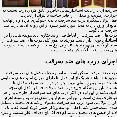
سازنده آن با رعایت استانداردهایی خاص و عایق کردن درب نسبت به
حرارت،رطوبت و صدا،آن را قادر ساخته تا بتواند از تخریب
قفل،لولا،دستگیره درب ضد سرقت یا بدنه جلوگیری کرده و در نهایت
مانع از ورود دزد به محل مورد نظر بشود.از این رو به آن ها درب ضد
سرقت می گویند.
درب های ضد سرقت از لحاظ فنی و ساختاری باید مولفه هایی را برا
استاندارد بودن دارا باشند.هرچند به طور کلی درب های ضد سرقت از
ساختار یکسانی بهرمند هستند ولی نوع ساخت و کیفیت ساخت درب
های ضد سرقت با یکدیکر متفاوت است.
اجزای درب های ضد سرقت
درب ضد سرقت ممکن است به انواع مختلف قفل های ضد سرقت
مجهز شده باشد.هر یک از این قفل ها دارای میزان امنیت های متفاوتی
هستند.مهم ترین و اصلی ترین اجزا در درب ضد سرقت،قفل ها
هستند.بنابراین هنگام خرید درب ضد سرقت حتما به قفل آن توجه
کنید.علاوه بر این لولا در اکثر درب های ضد سرقت از خارج و یا از هر
دو طرف پنهان است و این امر مانع از باز شدن درب به وسیله اهرم
کردن لولا می شود.درب ضد سرقت معمولا از لایه های مختلف تشکیل
شده است.جنس لایه داخلی آنها معمولا از جنس فولاد است که با یک
لایه از جنس های مختلف مانند ام دی اف،اچ دی اف،فلز،شیشه و غیره