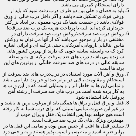
دارای استحکام کمتری می باشد.
باید به فضای داخلی بین دو طرف درب دقت نمود که باید از
ورقی فولادی تشکیل شده باشد و اگر داخل درب خالی از ورق
فولادی باشد در حقیقت شما یک درب معمولی در ابعاد بزرگتر
خریداری کرده اید البته با پرداخت هزینه یک درب ضد سرقت!
روکش درب ضد سرقت:روکش درب ضد سرقت دارای در
مختلفی در بازار موجود می باشد که از آنها می توان به روکش
هاس ایتالیایی،اروپایی،آمریکایی،چینی،ترکیه ای و ایرانی اشاره
کرد که به واسطه سابقه خوبی که دارند از بهترین کشور های
سازنده می باشند.درب های ضد سرقت ترکیه ای به واسطه
سابقه عالی در درب های ضد سرقت خانگی از برترین های این
برند ها است
ورق و آهن آلات مورد استفاده در درب:درب های ضد سرقت از
استحکام و مقاومت بالایی در برابر صدا و حرارت دارا می باشد
و تمامی این ها به خاطر ابزار و وسایلی است که در این درب ها
به کار برده شده است.در درب های ضد سرقت از رشته آهن
پروفیل باید استفاده شود
قفل و یراق:قفل و یراق ها همگی باید از مرغوب ترین ها باشند و
در غیر این صورت تمامی امنیتی که برای درب شما به کار رفته
است هیچ خواهد بود! پس انتخاب یک قفل و یراق خوب از
مهمترین ویژگی های یک درب ضد سرقت است.
سیلندر قفل ها اغلب از جنس مس بوده و تمامی این قفل ها در
برابر ضربه،اسید و مته بسیار آسیب پذیر هستند و به راحتی دزد