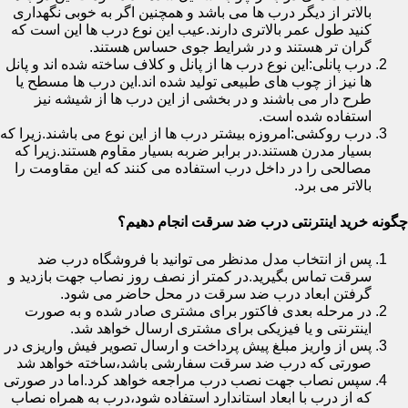
بالاتر از دیگر درب ها می باشد و همچنین اگر به خوبی نگهداری
کنید طول عمر بالاتری دارند.عیب این نوع درب ها این است که
گران تر هستند و در شرایط جوی حساس هستند.
درب پانلی:این نوع درب ها از پانل و کلاف ساخته شده اند و پانل
ها نیز از چوب های طبیعی تولید شده اند.این درب ها مسطح یا
طرح دار می باشند و در بخشی از این درب ها از شیشه نیز
استفاده شده است.
درب روکشی:امروزه بیشتر درب ها از این نوع می باشند.زیرا که
بسیار مدرن هستند.در برابر ضربه بسیار مقاوم هستند.زیرا که
مصالحی را در داخل درب استفاده می کنند که این مقاومت را
بالاتر می برد.
چگونه خرید اینترنتی درب ضد سرقت انجام دهیم؟
پس از انتخاب مدل مدنظر می توانید با فروشگاه درب ضد
سرقت تماس بگیرید.در کمتر از نصف روز نصاب جهت بازدید و
گرفتن ابعاد درب ضد سرقت در محل حاضر می شود.
در مرحله بعدی فاکتور برای مشتری صادر شده و به صورت
اینترنتی و یا فیزیکی برای مشتری ارسال خواهد شد.
پس از واریز مبلغ پیش پرداخت و ارسال تصویر فیش واریزی در
صورتی که درب ضد سرقت سفارشی باشد،ساخته خواهد شد
سپس نصاب جهت نصب درب مراجعه خواهد کرد.اما در صورتی
که از درب با ابعاد استاندارد استفاده شود،درب به همراه نصاب