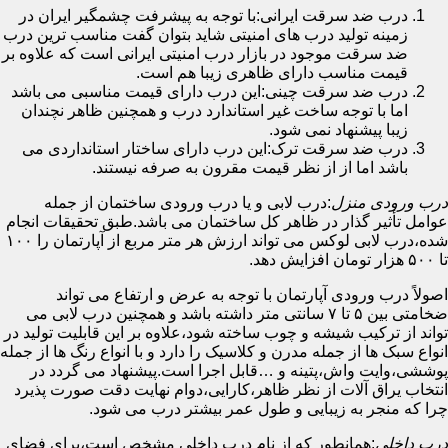
درب ضد سرقت ایرانی:با توجه به پیشرفت چشمگیر ایران در
زمینه تولید درب های امنیتی شاید بتوان گفت مناسب ترین درب
ضد سرقت موجود در بازار درب امنیتی ایرانی است که علاوه بر
قیمت مناسب دارای ظاهری زیبا هم است.
درب ضد سرقت چینی:این درب دارای قیمت مناسبی می باشد
اما با توجه ساخت غیر استاندارد درب و همچنین ظاهر نچندان
زیبا پیشنهاد نمی شود.
درب ضد سرقت ترک:این درب دارای ساختار استانداردی می
باشد اما از از نظر قیمت مقرون به صرفه نیستند.
درب ورودی منزل
:درب لابی و یا درب ورودی ساختمان از جمله
عوامل تأثیر گذار در ظاهر کل ساختمان می باشد.طبق تحقیقات انجام
شده،درب لابی لوکس می تواند ارزش هر متر مربع از آپارتمان را ۱۰۰
تا ۵۰۰ هزار تومان افزایش دهد.
اصولاً درب ورودی آپارتمان با توجه به عرض و ارتفاع می تواند
ضخامتی بین ۵ تا ۷ سانتی متر داشته باشد و همچنین درب لابی می
تواند از ترکیب شیشه و چوب ساخته شود،علاوه بر این قابلیت تولید در
انواع سبک ها از جمله مدرن و کلاسیک را دارد و با انواع رنگ ها از جمله
پوششی،وایت واش،پتینه و …قابل اجرا است.پیشنهاد می گردد در
انتخاب یراق آلات از نظر ظاهر،کارایی،دوام نهایت دقت صورت پذیرد
چرا که منجر به زیبایی و طول عمر بیشتر درب می شود.
درب داخلی
:همانطور که از نام درب داخلی مشخص است،برای فضای