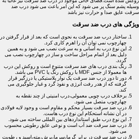
روکش شده است.فضای خالی موجود در درب ضد سرقت نیز غالبا به
وسیله پشم سنگ پر می شود که این امر باعث می شود درب ضد
سرقت عایق صدا و حرارت نیز باشد
ویژگی های درب ضد سرقت
ساختار درب ضد سرقت به نحوی است که بعد از قرار گرفتن در
چهارچوب نمی توان آن را اهرم کاری کرد.
این نوع درب به آسانی و به سرعت نصب می شود و به همین
دلیل بعد از اتمام مراحل ساخت و ساز در چهارچوب نصب می
گردد.
رنگ بندی درب های ضد سرقت متنوع است و روکش این درب
ها معمولا از جنس MDF با روکش رنگ یا PVC می باشد.
دور تا دور درب ضد سرقت یک نوار پلاستیکی یا درزگیر قرار
گرفته که از هدر رفت انرژی و نفوذ گرد و غبار جلوگیری می
کند.
برخلاف درب چوبی معمولی،درب امنیتی از چند نقطه به
چهارچوب متصل می شود.
درب ضد سرقت بسیار محکم و مقاوم است و وجود لایه فولادی
در آن نشانه استحکام این نوع درب هاست.
این نوع درب طبق استانداردهای بین المللی ساخته می شود.
درب ضد سرقت ضد آب است و نوعی عایق رطوبتی محسوب
می شود.
درب ضد سرقت در برابر گرما،سرما،برش،مته،اسید و رطوبت