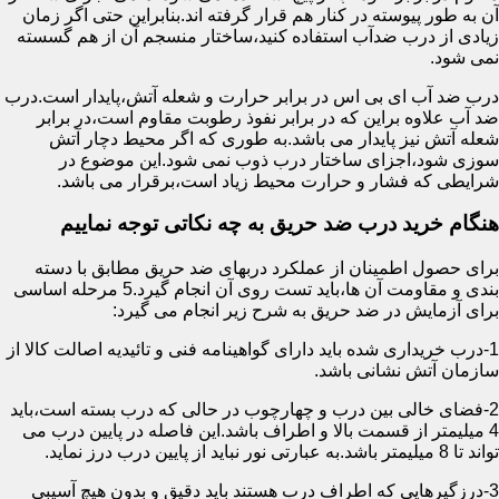
آن به طور پیوسته در کنار هم قرار گرفته اند.بنابراین حتی اگر زمان
زیادی از درب ضدآب استفاده کنید،ساختار منسجم آن از هم گسسته
نمی شود.
درب ضد آب ای بی اس در برابر حرارت و شعله آتش،پایدار است.درب
ضد آب علاوه براین که در برابر نفوذ رطوبت مقاوم است،در برابر
شعله آتش نیز پایدار می باشد.به طوری که اگر محیط دچار آتش
سوزی شود،اجزای ساختار درب ذوب نمی شود.این موضوع در
شرایطی که فشار و حرارت محیط زیاد است،برقرار می باشد.
هنگام خرید درب ضد حریق به چه نکاتی توجه نماییم
برای حصول اطمینان از عملکرد دربهای ضد حریق مطابق با دسته
بندی و مقاومت آن ها،باید تست روی آن انجام گیرد.5 مرحله اساسی
برای آزمایش در ضد حریق به شرح زیر انجام می گیرد:
1-درب خریداری شده باید دارای گواهینامه فنی و تائیدیه اصالت کالا از
سازمان آتش نشانی باشد.
2-فضای خالی بین درب و چهارچوب در حالی که درب بسته است،باید
4 میلیمتر از قسمت بالا و اطراف باشد.این فاصله در پایین درب می
تواند تا 8 میلیمتر باشد.به عبارتی نور نباید از پایین درب درز نماید.
3-درزگیرهایی که اطراف درب هستند باید دقیق و بدون هیچ آسیبی