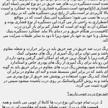
شده است.دستگیره درب های ضد حریق در دو نوع اهرمی (میله ای)و
فشاری (تاچ)موجود است.دستگیره فشاری با توجه به عملکرد و امنیت
بالا کاربردی تر است.یکی از رایج ترین دستگیره هایی که بر روی این
درب ها نصب می شود؛ دستگیره آنتی پنیک است که در مواقع
اضطراری به راحتی باز می گردد.این دستگیره از نوع فشاری بوده و
عملکرد آن به گونه ای است که فشار کم برای باز کردن درب
کافیست.در هنگام حریق و در دمای بالا نباید عملکرد دستگیره پنیک
مختل و یا خود به خود باز شود،زیرا تا دود به سایر طبقات سرایت می
کند.
رنگ درب ضد حریق:در ضد حریق باید در برابر حرارت و شعله مقاوم
باشد و نمی توان برای رنگ آمیزی از رنگ های معمولی کمک
گرفت.زیرا با کوچک ترین جرقه ای امکان آتش گرفتن وجود دارد.از
این رو باید برای رنگ آمیزی از رنگ های پودری خاص و استاندارد
استفاده شود.پوشش رنگ درب های مقاوم در برابر حریق باید به گونه
ای باشد که در برابر آتش منبسط شده و لایه ای مقاوم در برابر آن
ایجاد کند.رنگ مورد استفاده در پوشش ضد حریق از نوع پودری می
باشد و به روش الکترواستاتیک بر روی درب پاشیده میشود،سپس در
کوره تثبیت می گردد.
چند نوع درب چوبی داریم؟
درب تمام چوب:این نوع درب ها کاملا از چوبی می باشند و همه
قسمت های درب از چوب تشکیل شده اند.مقاومت این درب ها