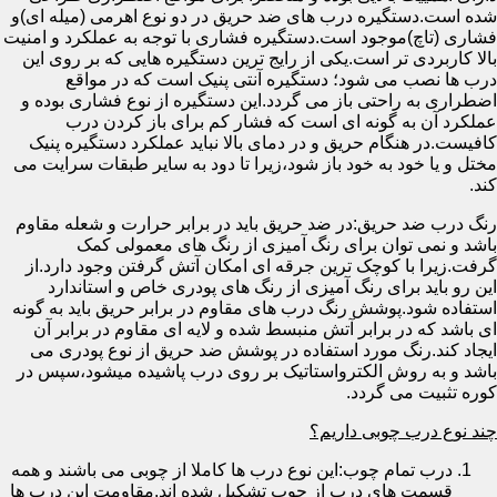
شده است.دستگیره درب های ضد حریق در دو نوع اهرمی (میله ای)و
فشاری (تاچ)موجود است.دستگیره فشاری با توجه به عملکرد و امنیت
بالا کاربردی تر است.یکی از رایج ترین دستگیره هایی که بر روی این
درب ها نصب می شود؛ دستگیره آنتی پنیک است که در مواقع
اضطراری به راحتی باز می گردد.این دستگیره از نوع فشاری بوده و
عملکرد آن به گونه ای است که فشار کم برای باز کردن درب
کافیست.در هنگام حریق و در دمای بالا نباید عملکرد دستگیره پنیک
مختل و یا خود به خود باز شود،زیرا تا دود به سایر طبقات سرایت می
کند.
رنگ درب ضد حریق:در ضد حریق باید در برابر حرارت و شعله مقاوم
باشد و نمی توان برای رنگ آمیزی از رنگ های معمولی کمک
گرفت.زیرا با کوچک ترین جرقه ای امکان آتش گرفتن وجود دارد.از
این رو باید برای رنگ آمیزی از رنگ های پودری خاص و استاندارد
استفاده شود.پوشش رنگ درب های مقاوم در برابر حریق باید به گونه
ای باشد که در برابر آتش منبسط شده و لایه ای مقاوم در برابر آن
ایجاد کند.رنگ مورد استفاده در پوشش ضد حریق از نوع پودری می
باشد و به روش الکترواستاتیک بر روی درب پاشیده میشود،سپس در
کوره تثبیت می گردد.
چند نوع درب چوبی داریم؟
درب تمام چوب:این نوع درب ها کاملا از چوبی می باشند و همه
قسمت های درب از چوب تشکیل شده اند.مقاومت این درب ها