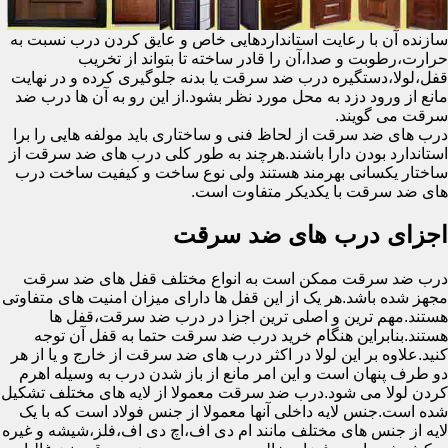
سازنده آن با رعایت استانداردهایی خاص و عایق کردن درب نسبت به
حرارت،رطوبت و صدا،آن را قادر ساخته تا بتواند از تخریب
قفل،لولا،دستگیره درب ضد سرقت یا بدنه جلوگیری کرده و در نهایت
مانع از ورود دزد به محل مورد نظر بشود.از این رو به آن ها درب ضد
سرقت می گویند.
درب های ضد سرقت از لحاظ فنی و ساختاری باید مولفه هایی را برا
استاندارد بودن دارا باشند.هرچند به طور کلی درب های ضد سرقت از
ساختار یکسانی بهرمند هستند ولی نوع ساخت و کیفیت ساخت درب
های ضد سرقت با یکدیکر متفاوت است.
اجزای درب های ضد سرقت
درب ضد سرقت ممکن است به انواع مختلف قفل های ضد سرقت
مجهز شده باشد.هر یک از این قفل ها دارای میزان امنیت های متفاوتی
هستند.مهم ترین و اصلی ترین اجزا در درب ضد سرقت،قفل ها
هستند.بنابراین هنگام خرید درب ضد سرقت حتما به قفل آن توجه
کنید.علاوه بر این لولا در اکثر درب های ضد سرقت از خارج و یا از هر
دو طرف پنهان است و این امر مانع از باز شدن درب به وسیله اهرم
کردن لولا می شود.درب ضد سرقت معمولا از لایه های مختلف تشکیل
شده است.جنس لایه داخلی آنها معمولا از جنس فولاد است که با یک
لایه از جنس های مختلف مانند ام دی اف،اچ دی اف،فلز،شیشه و غیره