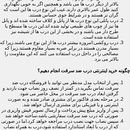
بالاتر از دیگر درب ها می باشد و همچنین اگر به خوبی نگهداری
کنید طول عمر بالاتری دارند.عیب این نوع درب ها این است که
گران تر هستند و در شرایط جوی حساس هستند.
درب پانلی:این نوع درب ها از پانل و کلاف ساخته شده اند و پانل
ها نیز از چوب های طبیعی تولید شده اند.این درب ها مسطح یا
طرح دار می باشند و در بخشی از این درب ها از شیشه نیز
استفاده شده است.
درب روکشی:امروزه بیشتر درب ها از این نوع می باشند.زیرا که
بسیار مدرن هستند.در برابر ضربه بسیار مقاوم هستند.زیرا که
مصالحی را در داخل درب استفاده می کنند که این مقاومت را
بالاتر می برد.
چگونه خرید اینترنتی درب ضد سرقت انجام دهیم؟
پس از انتخاب مدل مدنظر می توانید با فروشگاه درب ضد
سرقت تماس بگیرید.در کمتر از نصف روز نصاب جهت بازدید و
گرفتن ابعاد درب ضد سرقت در محل حاضر می شود.
در مرحله بعدی فاکتور برای مشتری صادر شده و به صورت
اینترنتی و یا فیزیکی برای مشتری ارسال خواهد شد.
پس از واریز مبلغ پیش پرداخت و ارسال تصویر فیش واریزی در
صورتی که درب ضد سرقت سفارشی باشد،ساخته خواهد شد
سپس نصاب جهت نصب درب مراجعه خواهد کرد.اما در صورتی
که از درب با ابعاد استاندارد استفاده شود،درب به همراه نصاب