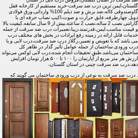
گلستان،ایمن ترین درب ضد سرقت-خرید مستقیم از کارخانه قفل
گاوصندوقی کاله،ضد برش و ضد دیلم 100% وارداتی،ورق فولادی
دوبل چهارطرفه،عایق حرارت و صوت،اکیپ نصاب حرفه ای با
گارانتی نصب 2 ساله،نصب 2 ساعته.بیش از 9 سال سابقه.کیفیت بالا
و قیمت مناسب.ایمن،قدرتمند،زیبا،تعمیرات درب ضد سرقت از جمله
خدمات قابل ارائه در زمینه رفع ایرادات در بخش های مختلف درب
می باشد که با تعویض و تعمیر،رگلاژ درب ضد سرقت،درب لابی و یا
درب ورودی ساختمان از جمله عوامل تأثیر گذار در ظاهر کل
ساختمان می‌باشد.طبق تحقیقات انجام شده،درب لابی لوکس می‌تواند
ارزش هر متر مربع از آپارتمان را ۱۰۰ تا ۵۰۰ هزار تومان افزایش
دهد،درب ضد سرقت چینی در استان گلستان،
.
درب ضد سرقت به نوعی از درب ورودی ساختمان می گویند که