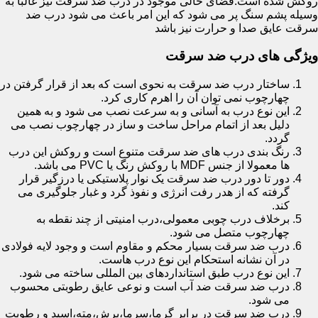
روکش شده است.فضای خالی موجود در درب ضد سرقت نیز غالبا به
وسیله پشم سنگ پر می شود که این امر باعث می شود درب ضد
سرقت عایق صدا و حرارت نیز باشد
ویژگی های درب ضد سرقت
ساختار درب ضد سرقت به نحوی است که بعد از قرار گرفتن در
چهارچوب نمی توان آن را اهرم کاری کرد.
این نوع درب به آسانی و به سرعت نصب می شود و به همین
دلیل بعد از اتمام مراحل ساخت و ساز در چهارچوب نصب می
گردد.
رنگ بندی درب های ضد سرقت متنوع است و روکش این درب
ها معمولا از جنس MDF با روکش رنگ یا PVC می باشد.
دور تا دور درب ضد سرقت یک نوار پلاستیکی یا درزگیر قرار
گرفته که از هدر رفت انرژی و نفوذ گرد و غبار جلوگیری می
کند.
برخلاف درب چوبی معمولی،درب امنیتی از چند نقطه به
چهارچوب متصل می شود.
درب ضد سرقت بسیار محکم و مقاوم است و وجود لایه فولادی
در آن نشانه استحکام این نوع درب هاست.
این نوع درب طبق استانداردهای بین المللی ساخته می شود.
درب ضد سرقت ضد آب است و نوعی عایق رطوبتی محسوب
می شود.
درب ضد سرقت در برابر گرما،سرما،برش،مته،اسید و رطوبت