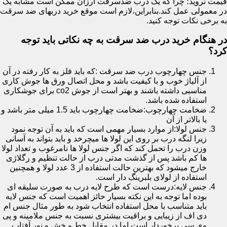
قیمت نروید؛ چرا که یک درب ضدسرقت ارزان ممکن است مشابه یک
در معمولی عمل کند.بنابراین،لازم است موقع خرید دربهای ضد سرقت
به برخی نکات توجه کنید.
در هنگام خرید درب ضد سرقت به چه نکاتی باید توجه
کرد؟
جنس چهارچوب درب ضد سرقت :که باید فلز به کار رفته در آن
از آلیاژ خوب و با کیفیت باشد و محل اتصال ورق ها جوش کاری
مناسبی داشته باشند و بهتر است از جوش co2 برای جوشکاری
استفاده شده باشد.
ضخامت چهارچوب:ضخامت چهارچوب باید 1.5 میلی متر باشد و
یا بالاتر از آن
جنس لولا:از موارد بسیار مهمی است که باید به آن توجه نمود
زیرا لنگه درب بر روی این لولا ها میچرخد و باید بتواند به آسانی
وزن درب را تحمل کند که اگر جنس لولا ها نامرغوب و تعداد لولا
ها کم باشد پس از گذشت مدتی درب از حالت تنظیم و رگلاژی
خارج میشود که بهترین حالت استفاده از 3 عدد لولا و همچنین
استفاده از لولای بلبرینگ دار است.
جنس لایه:درست است که طرح لایه درب به صورت سلیقه ای
بوده اما توجه به این نکته بسیار حائز اهمیت است که جنس لایه
باید متناسب با محل استفاده انتخاب شود به طور مثال جنس ام
دی اف از زیبایی و براقیت بیشتری نسبت به جنس ملامینه و پی
وی سی برخوردار است اما در مقابل خط و خش و نور آفتاب