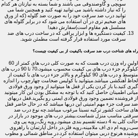
سویچی و گاوصندوقی می باشند و شما بسته به نیازتان هر کدام
را که نیاز داشته باشید می توانید تهیه کنید و همچنین شما می
توانید درب ضد سرقت خود را به صورت ضد گلوله (که از ورق
های ضخیم تری در آن استفاده می شود که در برابر گلوله های
مسلسل هم مقاوم است)سفارش دهید!
کیفیت دستگیره ها و ابزار یراقی که در ساخت درب های ضد
سرقت مورد استفاده قرار گرفته است مطمئن شوید.
راه های شناخت درب ضد سرقت باکیفیت از بی کیفیت چیست؟
اولین راه وزن درب هست که به صورت کلی درب های کمتر از 60
کیلوگرم جزء درب های بی کیفیت محسوب میشود،70 تا 90 درب های
متوسط و درب های 90 کیلوگرم و بالاتر جزء درب های با کیفیت از
لحاظ آهنکشی میباشد.میتوانید با کولیس ضخامت چهارچوب را اندازه
گیری کنید.با باز کردن یکی از قفل ها میتوانید از وجود ورق فولادی
میانی اطمینان حاصل کنید که با توجه به مشکل بودن این کار میتونید
از فروشنده تضمین وجود ورق فولادی ایمنی رو بگیرید.قفل دربهای
ضد سرقت جزء مهم امنیتی این دربها میباشد که در حال حاضر قفل
های ساخت کشور ترکیه نسبتا مرغوب میباشد.چه نوع درب ضد
سرقتی مناسب منزل شماست.بیشتر درب های موجود در بازار در
حالت کلی به 4 دسته تقسیم بندی میشود.رویه رنگ،رویه پی وی
سی،رویه ام دی اف ملامینه،رویه فلز،در داخل آپارتمان با راهروی
پوشیده هرنوع دربی میتوان استفاده کرد.در مناطق شمالی و مطوب