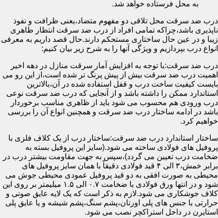
به محل فرستاده خواهد شد.
درب ضد سرقت محل تلاقی دو مفهوم متضاد،یعنی ظرافت و نفوذ
ناپذیری باشد،چراکه تمامی افراد از درب ضد سرقت انتظار ظاهری
زیبا و در عین حال ساختاری مستحکم دارند.حال قصد داریم به معرفی
انواع درب بپردازیم و ویژگی آنها را به شرح زیر بیان کنیم:
درب ضد سرقت:با توجه به افزایش آمار سرقت منازل در دهه اخیر
اهمیت درب ضد سرقت بیش از پیش پرنگ تر شده است،از این رو می
بایست کیفیت ساخت درب و قفل استفاده شده در آن،بالاترین
استاندارد ممکن را داشته باشد و از آنجایی که درب ضد سرقت نوعی
درب ورودی هم محسوب می شود باید از ظاهری مناسب برخوردار
باشد در ادامه ساختار درب ضد سرقت و همچنین انواع آن را بررسی
خواهیم کرد.
ساختار استاندارد درب ضد سرقت:ساختار درب از یک کلاف فلزی با
پروفیل های فولادی ساخته می شود.(سایز این پروفیل بسته به
ضخامت درب تعیین می گردد)،سپس به جهت مقاومت بیشتر درب در
برابر خمش،۳ الی ۴ قید فولادی دقیقاً با همان سایز پروفیل های
محیطی به صورت افقی به دو قید پروفیل عمودی محیطی جوش می
شود و در انتها ورق فولادی با ضخامت ۰.۷ الی ۱.۵ میلیمتر بر روی این
کلاف جوشکاری می شود.لازم به ذکر است که یک لایه عایق صوتی و
حرارتی با جنس های پلی اورتان،پشم سنگ،پشم شیشه و یا عایق پلی
استایرن در داخل استراکچر نصب می شود.