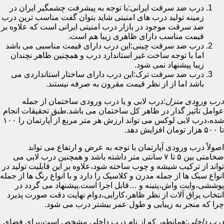
درب ضد سرقت ایرانی:با توجه به پیشرفت چشمگیر ایران در
زمینه تولید درب های امنیتی شاید بتوان گفت مناسب ترین درب
ضد سرقت موجود در بازار درب امنیتی ایرانی است که علاوه بر
قیمت مناسب دارای ظاهری زیبا هم است.
درب ضد سرقت چینی:این درب دارای قیمت مناسبی می باشد
اما با توجه ساخت غیر استاندارد درب و همچنین ظاهر نچندان
زیبا پیشنهاد نمی شود.
درب ضد سرقت ترک:این درب دارای ساختار استانداردی می
باشد اما از از نظر قیمت مقرون به صرفه نیستند.
درب ورودی منزل
:درب لابی و یا درب ورودی ساختمان از جمله
عوامل تأثیر گذار در ظاهر کل ساختمان می باشد.طبق تحقیقات انجام
شده،درب لابی لوکس می تواند ارزش هر متر مربع از آپارتمان را ۱۰۰
تا ۵۰۰ هزار تومان افزایش دهد.
اصولاً درب ورودی آپارتمان با توجه به عرض و ارتفاع می تواند
ضخامتی بین ۵ تا ۷ سانتی متر داشته باشد و همچنین درب لابی می
تواند از ترکیب شیشه و چوب ساخته شود،علاوه بر این قابلیت تولید در
انواع سبک ها از جمله مدرن و کلاسیک را دارد و با انواع رنگ ها از جمله
پوششی،وایت واش،پتینه و …قابل اجرا است.پیشنهاد می گردد در
انتخاب یراق آلات از نظر ظاهر،کارایی،دوام نهایت دقت صورت پذیرد
چرا که منجر به زیبایی و طول عمر بیشتر درب می شود.
درب داخلی
:همانطور که از نام درب داخلی مشخص است،برای فضای