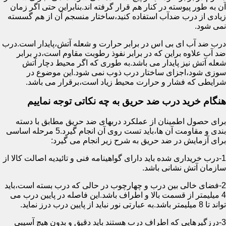
آن به طور پیوسته در کنار هم قرار گرفته اند.بنابراین حتی اگر زمان
زیادی از درب ضدآب استفاده کنید،ساختار منسجم آن از هم گسسته
نمی شود.
درب ضد آب ای بی اس در برابر حرارت و شعله آتش،پایدار است.درب
ضد آب علاوه براین که در برابر نفوذ رطوبت مقاوم است،در برابر
شعله آتش نیز پایدار می باشد.به طوری که اگر محیط دچار آتش
سوزی شود،اجزای ساختار درب ذوب نمی شود.این موضوع در
شرایطی که فشار و حرارت محیط زیاد است،برقرار می باشد.
هنگام خرید درب ضد حریق به چه نکاتی توجه نماییم
برای حصول اطمینان از عملکرد دربهای ضد حریق مطابق با دسته
بندی و مقاومت آن ها،باید تست روی آن انجام گیرد.5 مرحله اساسی
برای آزمایش در ضد حریق به شرح زیر انجام می گیرد:
1-درب خریداری شده باید دارای گواهینامه فنی و تائیدیه اصالت کالا از
سازمان آتش نشانی باشد.
2-فضای خالی بین درب و چهارچوب در حالی که درب بسته است،باید
4 میلیمتر از قسمت بالا و اطراف باشد.این فاصله در پایین درب می
تواند تا 8 میلیمتر باشد.به عبارتی نور نباید از پایین درب درز نماید.
3-درزگیرهایی که اطراف درب هستند باید دقیق و بدون هیچ آسیبی