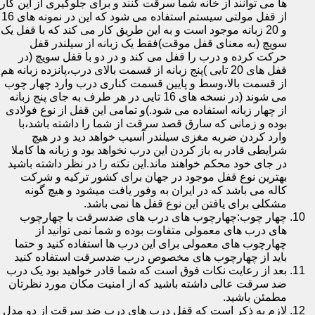
ها می توانند از خانه شما سرقت کنند و برای جلوگیری از این کار
از قفل مولتی سیستم استفاده می شود که این در نمونه های 16
و 20 زبانه موجود است و به این طریق کار می کند که با قفل یک
سویچ (به معنای قفل موقت)فقط یک زبانه از سیلندر قفل
حرکت کرده و درب را قفل می کند و در دو با قفل سویچ (در
قفل های 20 تایی )پنج زبانه از قسمت بالای درب،پانزده زبانه هم
از قسمت بالا،وسط و پایین قسمت کناری درب وارد چهار چوب
می شوند (در نسخه های 16 تایی در هر طرف به جای پنج زبانه
از چهار زبانه استفاده می شود.)و تمامی این قفل از نوع فولادی
بوده و زمانی که سارق قصد سرقت از شما را داشته باشد،با
وارد کردن ضربه مغزی سیلندر آسیب خواهد دید و در هیچ
شرایطی قادر به باز کردن این درب نخواهد بود و زبانه ها کاملا
در جای خود محکم خواهند ماند.این نکته را در نظر داشته باشید
بهترین نوع قفل موجود در جهان برای کشور ترکیه و شرکت
کاله می باشد که در ایران به وفور یافت میشود و هیچ گونه
مشکلی برای یافتن این نوع قفل ها نمی باشد.
چهار چوب:چهارچوب های درب های ضدسرقت با چهارچوب
های درب های معمولی متفاوت بوده و شما نمی توانید از
چهارچوب های معمولی برای این درب ها استفاده کنید و حتما
باید از چهارچوب های مخصوص درب ضدسرقت استفاده کنید
بعد از رعایت نکات فوق است که شما قادر خواهید بود یک درب
ضد سرقت عالی داشته باشید که از امنیت مکان مورد نظرتان
مطمئن باشید.
لازم به ذکر است که قفل درب های درب ضد سرقت از دو مدل