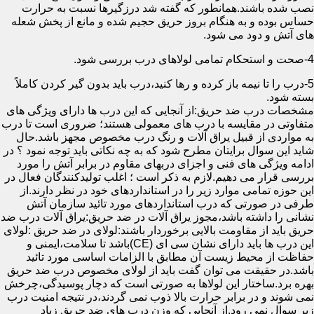
نصب شده باشند.همانطور که گفته شد درزگیرها نسبت به حرارت
حساس بوده و به هنگام بروز حریق حجیم شده و مانع از پخش شعله
های آتش و دود می شود.
4-صحت و استحکام تمامی لولاهای درب بررسی شود.
5-درب را تا نیمه باز کرده و رها کنید،درب باید بدون گیر کردن کاملاً
بسته شود.
مشخصات درب ضد حریق:از آنجایی که این درب ها دارای ویژگی های
متفاوتی در مقایسه با درب های معمولی هستند؛ ضروری است تا درب
به مواردی از قبیل یراق آلات و رنگ درب مخصوص مجهز باشد.حال
شاید این سوال برایتان مطرح شود که به چه نکاتی باید توجه نمود ؟ در
ادامه ویژگی های فنی و اجزای دربهای مقاوم در برابر آتش را مورد
بررسی قرار می دهیم.لازم به ذکر است ؛ اغلب تولیدکنندگان فعال در
این حوزه تمامی موارد زیر را در استانداردهای خود در نظر دارند.از
طرفی در صورتی که درب استانداردهای مورد تائید سازمان آتش
نشانی را داشته باشد،مجوز یراق آلات در ضد حریق:یراق آلات درب ضد
حریق باید از مقاومت بالایی برخوردار باشند:لولای در ضد حریق :لولای
این درب ها باید دارای نشان سی ای (CE)باشد تا سلامت،ایمنی و
حفاظت از محیط زیست آن مطابق با الزامات اساسی مورد تائید
باشد.در حقیقت می توان گفت باید از لولای مخصوص درب ضد حریق
بهره برد.ساختار این لولاها به صورتی است که دچار پوسیدگی،چرخش
نمی شوند و در برابر حرارت بالا ذوب نمی گردند،در نتیجه امنیت درب
زیر سوال نمی رود.از آنجایی که وزن درب های ضد حریق زیاد