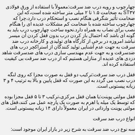
چهارچوب و رویه درب ضد سرقت:معمولاً با استفاده از ورق فولادی
ST۳۷ به ضخامت ۱.۵ تا ۲ میلی متر ساخته شده است،که این
ضخامت تأثیر شگرفی هنگام نصب و استحکام درب دارد،چرا که
چهارچوب ساخته شده با ضخامت کم مشکلات عدیده ای را هنگام
نصب برای نصاب به همراه دارد.نحوه ساخت چهارچوب درب باید به
گونه ای باشد که احتمال باز کردن درب بدون قفل کردن آن میسر
نباشد امروزه در برخی از کارگاه های تولیدی و کارخانه درب ضد
سرقت به جهت عدم آشنایی تولید کنندگان از استراکچر درب های
ضدسرقت و به جهت عدم مهندسی سازی درب های ضدسرقت شاهد
دزدی های عدیده از منازلی هستیم که از درب ضد سرقت بی کیفیت
استفاده کرده اند.
قفل درب ضد سرقت:ترکیب دو قفل به صورت مجزا که روی لنگه
درب نصب می گردد به این صورت که قفل پایین و بالا به ترتیب ۴ و ۳
زبانه پیستونی است.
قفل مولتی پوینت:یا همان قفل مرکزی،ترکیب ۳ تا ۵ قفل مجزا بوده
که توسط یک میله یا اهرم به صورت یک پارچه عمل می کنند،قفل های
مولتی پوینت وارداتی در ایران معمولاً دارای ۱۴ زبانه پیستونی است.
انواع درب ضد سرقت
سه نوع درب ضد سرقت به شرح زیر در بازار ایران موجود است: