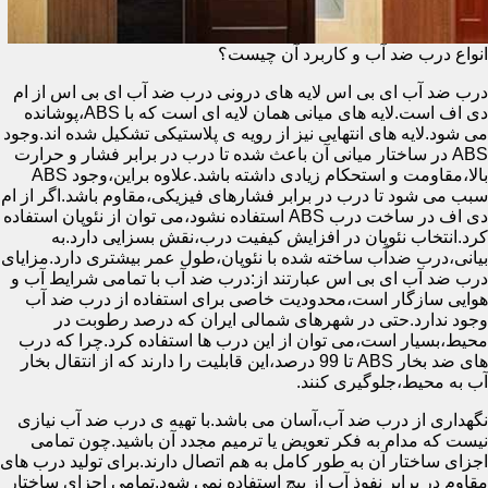
انواع درب ضد آب و کاربرد آن چیست؟
درب ضد آب ای بی اس لایه های درونی درب ضد آب ای بی اس از ام
دی اف است.لایه های میانی همان لایه ای است که با ABS،پوشانده
می شود.لایه های انتهایی نیز از رویه ی پلاستیکی تشکیل شده اند.وجود
ABS در ساختار میانی آن باعث شده تا درب در برابر فشار و حرارت
بالا،مقاومت و استحکام زیادی داشته باشد.علاوه براین،وجود ABS
سبب می شود تا درب در برابر فشارهای فیزیکی،مقاوم باشد.اگر از ام
دی اف در ساخت درب ABS استفاده نشود،می توان از نئوپان استفاده
کرد.انتخاب نئوپان در افزایش کیفیت درب،نقش بسزایی دارد.به
بیانی،درب ضدآب ساخته شده با نئوپان،طول عمر بیشتری دارد.مزایای
درب ضد آب ای بی اس عبارتند از:درب ضد آب با تمامی شرایط آب و
هوایی سازگار است،محدودیت خاصی برای استفاده از درب ضد آب
وجود ندارد.حتی در شهرهای شمالی ایران که درصد رطوبت در
محیط،بسیار است،می توان از این درب ها استفاده کرد.چرا که درب
های ضد بخار ABS تا 99 درصد،این قابلیت را دارند که از انتقال بخار
آب به محیط،جلوگیری کنند.
نگهداری از درب ضد آب،آسان می باشد.با تهیه ی درب ضد آب نیازی
نیست که مدام به فکر تعویض یا ترمیم مجدد آن باشید.چون تمامی
اجزای ساختار آن به طور کامل به هم اتصال دارند.برای تولید درب های
مقاوم در برابر نفوذ آب از پیچ استفاده نمی شود.تمامی اجزای ساختار