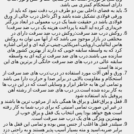
دارای استحکام کمتری می باشد.
باید به فضای داخلی بین دو طرف درب دقت نمود که باید از
ورقی فولادی تشکیل شده باشد و اگر داخل درب خالی از ورق
فولادی باشد در حقیقت شما یک درب معمولی در ابعاد بزرگتر
خریداری کرده اید البته با پرداخت هزینه یک درب ضد سرقت!
روکش درب ضد سرقت:روکش درب ضد سرقت دارای در
مختلفی در بازار موجود می باشد که از آنها می توان به روکش
هاس ایتالیایی،اروپایی،آمریکایی،چینی،ترکیه ای و ایرانی اشاره
کرد که به واسطه سابقه خوبی که دارند از بهترین کشور های
سازنده می باشند.درب های ضد سرقت ترکیه ای به واسطه
سابقه عالی در درب های ضد سرقت خانگی از برترین های این
برند ها است
ورق و آهن آلات مورد استفاده در درب:درب های ضد سرقت از
استحکام و مقاومت بالایی در برابر صدا و حرارت دارا می باشد
و تمامی این ها به خاطر ابزار و وسایلی است که در این درب ها
به کار برده شده است.در درب های ضد سرقت از رشته آهن
پروفیل باید استفاده شود
قفل و یراق:قفل و یراق ها همگی باید از مرغوب ترین ها باشند و
در غیر این صورت تمامی امنیتی که برای درب شما به کار رفته
است هیچ خواهد بود! پس انتخاب یک قفل و یراق خوب از
مهمترین ویژگی های یک درب ضد سرقت است.
سیلندر قفل ها اغلب از جنس مس بوده و تمامی این قفل ها در
برابر ضربه،اسید و مته بسیار آسیب پذیر هستند و به راحتی دزد