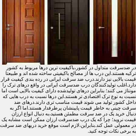
در ضدسرقت متداول در کشور،باکیفیت ترین درها مربوط به کشور
ترکیه هستند.این درب ها از مصالح باکیفیتی ساخته شده اند و طبیعتا
قیمت بالایی نیز دارند.درب ضد سرقت ایرانی در رده بندی کیفیت قرار
دارد.اغلب تولیدکنندگان درب ضدسرقت ایرانی در واقع درهای ترک را
مونتاژ می کنند؛ بنابراین درهای تولیدشده دارای کیفیت بالایی است اما
نسبت به نوع ترک اقتصادی تر هستند.این درها نسبت به درب هایی که
داخل کشور تولید می شوند قیمت مناسب تری دارند.درهای ضد
سرقت چینی به خاطر قیمت پایینشان پرطرفدار هستند.اما اگر به
دنبال خرید یک در ضد سرقت مطمئن هستید،به دنبال انواع ارزان
قیمت نروید؛ چرا که یک درب ضدسرقت ارزان ممکن است مشابه یک
در معمولی عمل کند.بنابراین،لازم است موقع خرید دربهای ضد سرقت
به برخی نکات توجه کنید.