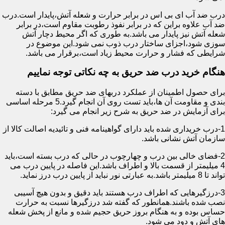
درب ضد آب ای بی اس در برابر حرارت و شعله آتش،پایدار است.درب
ضد آب علاوه براین که در برابر نفوذ رطوبت مقاوم است،در برابر
شعله آتش نیز پایدار می باشد.به طوری که اگر محیط دچار آتش
سوزی شود،اجزای ساختار درب ذوب نمی شود.این موضوع در
شرایطی که فشار و حرارت محیط زیاد است،برقرار می باشد.
هنگام خرید درب ضد حریق به چه نکاتی توجه نماییم
برای حصول اطمینان از عملکرد دربهای ضد حریق مطابق با دسته
بندی و مقاومت آن ها،باید تست روی آن انجام گیرد.5 مرحله اساسی
برای آزمایش در ضد حریق به شرح زیر انجام می گیرد:
1-درب خریداری شده باید دارای گواهینامه فنی و تائیدیه اصالت کالا از
سازمان آتش نشانی باشد.
2-فضای خالی بین درب و چهارچوب در حالی که درب بسته است،باید
4 میلیمتر از قسمت بالا و اطراف باشد.این فاصله در پایین درب می
تواند تا 8 میلیمتر باشد.به عبارتی نور نباید از پایین درب درز نماید.
3-درزگیرهایی که اطراف درب هستند باید دقیق و بدون هیچ آسیبی
نصب شده باشند.همانطور که گفته شد درزگیرها نسبت به حرارت
حساس بوده و به هنگام بروز حریق حجیم شده و مانع از پخش شعله
های آتش و دود می شود.