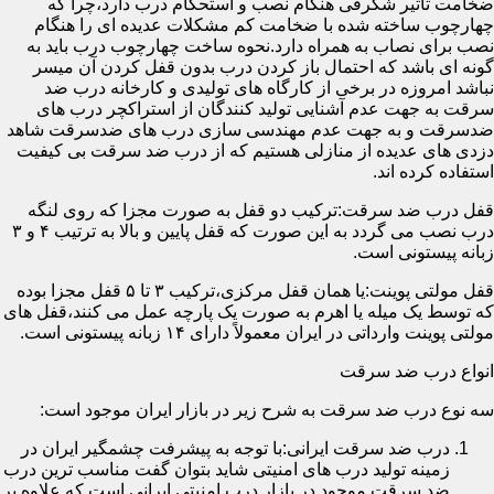
ضخامت تأثیر شگرفی هنگام نصب و استحکام درب دارد،چرا که
چهارچوب ساخته شده با ضخامت کم مشکلات عدیده ای را هنگام
نصب برای نصاب به همراه دارد.نحوه ساخت چهارچوب درب باید به
گونه ای باشد که احتمال باز کردن درب بدون قفل کردن آن میسر
نباشد امروزه در برخی از کارگاه های تولیدی و کارخانه درب ضد
سرقت به جهت عدم آشنایی تولید کنندگان از استراکچر درب های
ضدسرقت و به جهت عدم مهندسی سازی درب های ضدسرقت شاهد
دزدی های عدیده از منازلی هستیم که از درب ضد سرقت بی کیفیت
استفاده کرده اند.
قفل درب ضد سرقت:ترکیب دو قفل به صورت مجزا که روی لنگه
درب نصب می گردد به این صورت که قفل پایین و بالا به ترتیب ۴ و ۳
زبانه پیستونی است.
قفل مولتی پوینت:یا همان قفل مرکزی،ترکیب ۳ تا ۵ قفل مجزا بوده
که توسط یک میله یا اهرم به صورت یک پارچه عمل می کنند،قفل های
مولتی پوینت وارداتی در ایران معمولاً دارای ۱۴ زبانه پیستونی است.
انواع درب ضد سرقت
سه نوع درب ضد سرقت به شرح زیر در بازار ایران موجود است:
درب ضد سرقت ایرانی:با توجه به پیشرفت چشمگیر ایران در
زمینه تولید درب های امنیتی شاید بتوان گفت مناسب ترین درب
ضد سرقت موجود در بازار درب امنیتی ایرانی است که علاوه بر