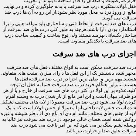
حرارت،رطوبت و صدا،آن را قادر ساخته تا بتواند از تخریب
قفل،لولا،دستگیره درب ضد سرقت یا بدنه جلوگیری کرده و در نهایت
مانع از ورود دزد به محل مورد نظر بشود.از این رو به آن ها درب ضد
سرقت می گویند.
درب های ضد سرقت از لحاظ فنی و ساختاری باید مولفه هایی را برا
استاندارد بودن دارا باشند.هرچند به طور کلی درب های ضد سرقت از
ساختار یکسانی بهرمند هستند ولی نوع ساخت و کیفیت ساخت درب
های ضد سرقت با یکدیکر متفاوت است.
اجزای درب های ضد سرقت
درب ضد سرقت ممکن است به انواع مختلف قفل های ضد سرقت
مجهز شده باشد.هر یک از این قفل ها دارای میزان امنیت های متفاوتی
هستند.مهم ترین و اصلی ترین اجزا در درب ضد سرقت،قفل ها
هستند.بنابراین هنگام خرید درب ضد سرقت حتما به قفل آن توجه
کنید.علاوه بر این لولا در اکثر درب های ضد سرقت از خارج و یا از هر
دو طرف پنهان است و این امر مانع از باز شدن درب به وسیله اهرم
کردن لولا می شود.درب ضد سرقت معمولا از لایه های مختلف تشکیل
شده است.جنس لایه داخلی آنها معمولا از جنس فولاد است که با یک
لایه از جنس های مختلف مانند ام دی اف،اچ دی اف،فلز،شیشه و غیره
روکش شده است.فضای خالی موجود در درب ضد سرقت نیز غالبا به
وسیله پشم سنگ پر می شود که این امر باعث می شود درب ضد
سرقت عایق صدا و حرارت نیز باشد