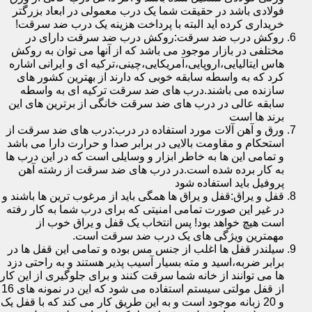
فولادی باشد در حقیقت شما یک درب معمولی در ابعاد بزرگتر
خریداری کرده اید البته با پرداخت هزینه یک درب ضد سرقت!
روکش درب ضد سرقت:روکش درب ضد سرقت دارای در
مختلفی در بازار موجود می باشد که از آنها می توان به روکش
هاس ایتالیایی،اروپایی،آمریکایی،چینی،ترکیه ای و ایرانی اشاره
کرد که به واسطه سابقه خوبی که دارند از بهترین کشور های
سازنده می باشند.درب های ضد سرقت ترکیه ای به واسطه
سابقه عالی در درب های ضد سرقت خانگی از برترین های این
برند ها است
ورق و آهن آلات مورد استفاده در درب:درب های ضد سرقت از
استحکام و مقاومت بالایی در برابر صدا و حرارت دارا می باشد
و تمامی این ها به خاطر ابزار و وسایلی است که در این درب ها
به کار برده شده است.در درب های ضد سرقت از رشته آهن
پروفیل باید استفاده شود
قفل و یراق:قفل و یراق ها همگی باید از مرغوب ترین ها باشند و
در غیر این صورت تمامی امنیتی که برای درب شما به کار رفته
است هیچ خواهد بود! پس انتخاب یک قفل و یراق خوب از
مهمترین ویژگی های یک درب ضد سرقت است.
سیلندر قفل ها اغلب از جنس مس بوده و تمامی این قفل ها در
برابر ضربه،اسید و مته بسیار آسیب پذیر هستند و به راحتی دزد
ها می توانند از خانه شما سرقت کنند و برای جلوگیری از این کار
از قفل مولتی سیستم استفاده می شود که این در نمونه های 16
و 20 زبانه موجود است و به این طریق کار می کند که با قفل یک