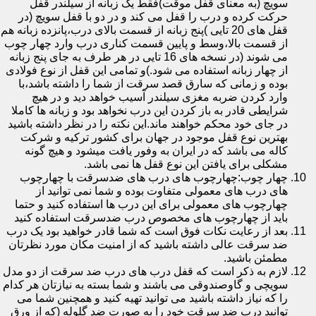
سویچ (به معنای قفل موقت)فقط یک زبانه از سیلندر قفل
حرکت کرده و درب را قفل می کند و در دو با قفل سویچ (در
قفل های 20 تایی )پنج زبانه از قسمت بالای درب،پانزده زبانه هم
از قسمت بالا،وسط و پایین قسمت کناری درب وارد چهار چوب
می شوند (در نسخه های 16 تایی در هر طرف به جای پنج زبانه
از چهار زبانه استفاده می شود.)و تمامی این قفل از نوع فولادی
بوده و زمانی که سارق قصد سرقت از شما را داشته باشد،با
وارد کردن ضربه مغزی سیلندر آسیب خواهد دید و در هیچ
شرایطی قادر به باز کردن این درب نخواهد بود و زبانه ها کاملا
در جای خود محکم خواهند ماند.این نکته را در نظر داشته باشید
بهترین نوع قفل موجود در جهان برای کشور ترکیه و شرکت
کاله می باشد که در ایران به وفور یافت میشود و هیچ گونه
مشکلی برای یافتن این نوع قفل ها نمی باشد.
چهار چوب:چهارچوب های درب های ضدسرقت با چهارچوب
های درب های معمولی متفاوت بوده و شما نمی توانید از
چهارچوب های معمولی برای این درب ها استفاده کنید و حتما
باید از چهارچوب های مخصوص درب ضدسرقت استفاده کنید
بعد از رعایت نکات فوق است که شما قادر خواهید بود یک درب
ضد سرقت عالی داشته باشید که از امنیت مکان مورد نظرتان
مطمئن باشید.
لازم به ذکر است که قفل درب های درب ضد سرقت از دو مدل
سویچی و گاوصندوقی می باشند و شما بسته به نیازتان هر کدام
را که نیاز داشته باشید می توانید تهیه کنید و همچنین شما می
توانید درب ضد سرقت خود را به صورت ضد گلوله (که از ورق