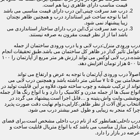
قیمت مناسب دارای ظاهری زیبا هم است.
درب ضد سرقت چینی:این درب دارای قیمت مناسبی می باشد
اما با توجه ساخت غیر استاندارد درب و همچنین ظاهر نچندان
زیبا پیشنهاد نمی شود.
درب ضد سرقت ترک:این درب دارای ساختار استانداردی می
باشد اما از از نظر قیمت مقرون به صرفه نیستند.
درب ورودی منزل
:درب لابی و یا درب ورودی ساختمان از جمله
عوامل تأثیر گذار در ظاهر کل ساختمان می باشد.طبق تحقیقات انجام
شده،درب لابی لوکس می تواند ارزش هر متر مربع از آپارتمان را ۱۰۰
تا ۵۰۰ هزار تومان افزایش دهد.
اصولاً درب ورودی آپارتمان با توجه به عرض و ارتفاع می تواند
ضخامتی بین ۵ تا ۷ سانتی متر داشته باشد و همچنین درب لابی می
تواند از ترکیب شیشه و چوب ساخته شود،علاوه بر این قابلیت تولید در
انواع سبک ها از جمله مدرن و کلاسیک را دارد و با انواع رنگ ها از جمله
پوششی،وایت واش،پتینه و …قابل اجرا است.پیشنهاد می گردد در
انتخاب یراق آلات از نظر ظاهر،کارایی،دوام نهایت دقت صورت پذیرد
چرا که منجر به زیبایی و طول عمر بیشتر درب می شود.
درب داخلی
:همانطور که از نام درب داخلی مشخص است،برای فضای
داخلی منازل مناسب می باشد که با انواع متریال قابلیت ساخت و
عرضه در بازار را دارد.