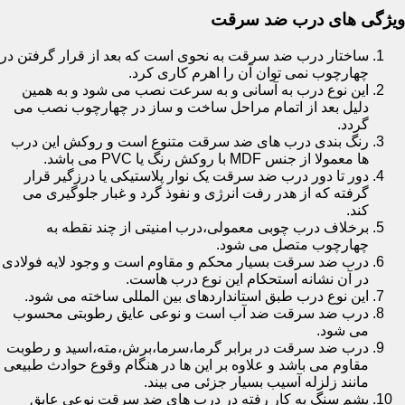
ویژگی های درب ضد سرقت
ساختار درب ضد سرقت به نحوی است که بعد از قرار گرفتن در
چهارچوب نمی توان آن را اهرم کاری کرد.
این نوع درب به آسانی و به سرعت نصب می شود و به همین
دلیل بعد از اتمام مراحل ساخت و ساز در چهارچوب نصب می
گردد.
رنگ بندی درب های ضد سرقت متنوع است و روکش این درب
ها معمولا از جنس MDF با روکش رنگ یا PVC می باشد.
دور تا دور درب ضد سرقت یک نوار پلاستیکی یا درزگیر قرار
گرفته که از هدر رفت انرژی و نفوذ گرد و غبار جلوگیری می
کند.
برخلاف درب چوبی معمولی،درب امنیتی از چند نقطه به
چهارچوب متصل می شود.
درب ضد سرقت بسیار محکم و مقاوم است و وجود لایه فولادی
در آن نشانه استحکام این نوع درب هاست.
این نوع درب طبق استانداردهای بین المللی ساخته می شود.
درب ضد سرقت ضد آب است و نوعی عایق رطوبتی محسوب
می شود.
درب ضد سرقت در برابر گرما،سرما،برش،مته،اسید و رطوبت
مقاوم می باشد و علاوه بر این ها در هنگام وقوع حوادث طبیعی
مانند زلزله آسیب بسیار جزئی می بیند.
پشم سنگ به کار رفته در درب های ضد سرقت نوعی عایق