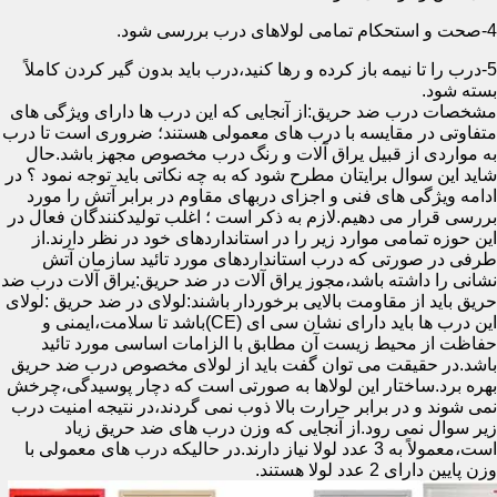
4-صحت و استحکام تمامی لولاهای درب بررسی شود.
5-درب را تا نیمه باز کرده و رها کنید،درب باید بدون گیر کردن کاملاً
بسته شود.
مشخصات درب ضد حریق:از آنجایی که این درب ها دارای ویژگی های
متفاوتی در مقایسه با درب های معمولی هستند؛ ضروری است تا درب
به مواردی از قبیل یراق آلات و رنگ درب مخصوص مجهز باشد.حال
شاید این سوال برایتان مطرح شود که به چه نکاتی باید توجه نمود ؟ در
ادامه ویژگی های فنی و اجزای دربهای مقاوم در برابر آتش را مورد
بررسی قرار می دهیم.لازم به ذکر است ؛ اغلب تولیدکنندگان فعال در
این حوزه تمامی موارد زیر را در استانداردهای خود در نظر دارند.از
طرفی در صورتی که درب استانداردهای مورد تائید سازمان آتش
نشانی را داشته باشد،مجوز یراق آلات در ضد حریق:یراق آلات درب ضد
حریق باید از مقاومت بالایی برخوردار باشند:لولای در ضد حریق :لولای
این درب ها باید دارای نشان سی ای (CE)باشد تا سلامت،ایمنی و
حفاظت از محیط زیست آن مطابق با الزامات اساسی مورد تائید
باشد.در حقیقت می توان گفت باید از لولای مخصوص درب ضد حریق
بهره برد.ساختار این لولاها به صورتی است که دچار پوسیدگی،چرخش
نمی شوند و در برابر حرارت بالا ذوب نمی گردند،در نتیجه امنیت درب
زیر سوال نمی رود.از آنجایی که وزن درب های ضد حریق زیاد
است،معمولاً به 3 عدد لولا نیاز دارند.در حالیکه درب های معمولی با
وزن پایین دارای 2 عدد لولا هستند.