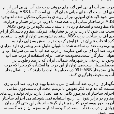
درب ضد آب ای بی اس لایه های درونی درب ضد آب ای بی اس از ام
دی اف است.لایه های میانی همان لایه ای است که با ABS،پوشانده
می شود.لایه های انتهایی نیز از رویه ی پلاستیکی تشکیل شده اند.وجود
ABS در ساختار میانی آن باعث شده تا درب در برابر فشار و حرارت
بالا،مقاومت و استحکام زیادی داشته باشد.علاوه براین،وجود ABS
سبب می شود تا درب در برابر فشارهای فیزیکی،مقاوم باشد.اگر از ام
دی اف در ساخت درب ABS استفاده نشود،می توان از نئوپان استفاده
کرد.انتخاب نئوپان در افزایش کیفیت درب،نقش بسزایی دارد.به
بیانی،درب ضدآب ساخته شده با نئوپان،طول عمر بیشتری دارد.مزایای
درب ضد آب ای بی اس عبارتند از:درب ضد آب با تمامی شرایط آب و
هوایی سازگار است،محدودیت خاصی برای استفاده از درب ضد آب
وجود ندارد.حتی در شهرهای شمالی ایران که درصد رطوبت در
محیط،بسیار است،می توان از این درب ها استفاده کرد.چرا که درب
های ضد بخار ABS تا 99 درصد،این قابلیت را دارند که از انتقال بخار
آب به محیط،جلوگیری کنند.
نگهداری از درب ضد آب،آسان می باشد.با تهیه ی درب ضد آب نیازی
نیست که مدام به فکر تعویض یا ترمیم مجدد آن باشید.چون تمامی
اجزای ساختار آن به طور کامل به هم اتصال دارند.برای تولید درب های
مقاوم در برابر نفوذ آب از پیچ استفاده نمی شود.تمامی اجزای ساختار
آن به طور پیوسته در کنار هم قرار گرفته اند.بنابراین حتی اگر زمان
زیادی از درب ضدآب استفاده کنید،ساختار منسجم آن از هم گسسته
نمی شود.