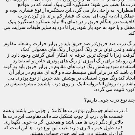
درب ها نصب می شود؛ دستگیره آنتی پنیک است که در مواقع
اضطراری به راحتی باز می گردد.این دستگیره از نوع فشاری بوده و
عملکرد آن به گونه ای است که فشار کم برای باز کردن درب
کافیست.در هنگام حریق و در دمای بالا نباید عملکرد دستگیره پنیک
مختل و یا خود به خود باز شود،زیرا تا دود به سایر طبقات سرایت می
کند.
رنگ درب ضد حریق:در ضد حریق باید در برابر حرارت و شعله مقاوم
باشد و نمی توان برای رنگ آمیزی از رنگ های معمولی کمک
گرفت.زیرا با کوچک ترین جرقه ای امکان آتش گرفتن وجود دارد.از
این رو باید برای رنگ آمیزی از رنگ های پودری خاص و استاندارد
استفاده شود.پوشش رنگ درب های مقاوم در برابر حریق باید به گونه
ای باشد که در برابر آتش منبسط شده و لایه ای مقاوم در برابر آن
ایجاد کند.رنگ مورد استفاده در پوشش ضد حریق از نوع پودری می
باشد و به روش الکترواستاتیک بر روی درب پاشیده میشود،سپس در
کوره تثبیت می گردد.
چند نوع درب چوبی داریم؟
درب تمام چوب:این نوع درب ها کاملا از چوبی می باشند و همه
قسمت های درب از چوب تشکیل شده اند.مقاومت این درب ها
بالاتر از دیگر درب ها می باشد و همچنین اگر به خوبی نگهداری
کنید طول عمر بالاتری دارند.عیب این نوع درب ها این است که
گران تر هستند و در شرایط جوی حساس هستند.