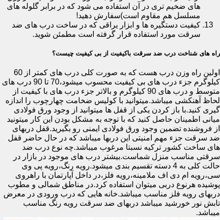
های ضخیم تری در آن استفاده می شود که در برابر گلوله های
مسلسل هم مقاوم است)سفارش دهید!
کیفیت دستگیره ها و ابزار یراقی که در ساخت درب های ضد
سرقت مورد استفاده قرار گرفته است مطمئن شوید.
راه های شناخت درب ضد سرقت باکیفیت از بی کیفیت چیست؟
اولین راه وزن درب هست که به صورت کلی درب های کمتر از 60
کیلوگرم جزء درب های بی کیفیت محسوب میشود،70 تا 90 درب های
متوسط و درب های 90 کیلوگرم و بالاتر جزء درب های با کیفیت از
لحاظ آهنکشی میباشد.میتوانید با کولیس ضخامت چهارچوب را اندازه
گیری کنید.با باز کردن یکی از قفل ها میتوانید از وجود ورق فولادی
میانی اطمینان حاصل کنید که با توجه به مشکل بودن این کار میتونید
از فروشنده تضمین وجود ورق فولادی ایمنی رو بگیرید.قفل دربهای
ضد سرقت جزء مهم امنیتی این دربها میباشد که در حال حاضر قفل
های ساخت کشور ترکیه نسبتا مرغوب میباشد.چه نوع درب ضد
سرقتی مناسب منزل شماست.بیشتر درب های موجود در بازار در
حالت کلی به 4 دسته تقسیم بندی میشود.رویه رنگ،رویه پی وی
سی،رویه ام دی اف ملامینه،رویه فلز،در داخل آپارتمان با راهروی
پوشیده هرنوع دربی میتوان استفاده کرد.در مناطق شمالی و مطوب
دربهای رویه فلز مناسب میباشد.خانه هایی که درب ورودی در معرض
تابش نور خورشید میباشد دربهای ضد سرقت رویه رنگ مناسب
میباشد.