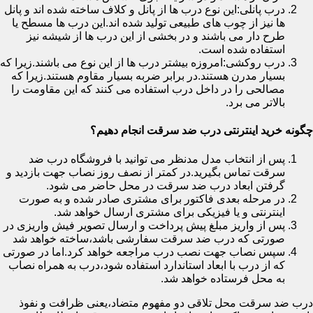
درب پانلی:این نوع درب ها از پانل و کلاف ساخته شده اند و پانل
ها نیز از چوب های طبیعی تولید شده اند.این درب ها مسطح یا
طرح دار می باشند و در بخشی از این درب ها از شیشه نیز
استفاده شده است.
درب روکشی:امروزه بیشتر درب ها از این نوع می باشند.زیرا که
بسیار مدرن هستند.در برابر ضربه بسیار مقاوم هستند.زیرا که
مصالحی را در داخل درب استفاده می کنند که این مقاومت را
بالاتر می برد.
چگونه خرید اینترنتی درب ضد سرقت انجام دهیم؟
پس از انتخاب مدل مدنظر می توانید با فروشگاه درب ضد
سرقت تماس بگیرید.در کمتر از نصف روز نصاب جهت بازدید و
گرفتن ابعاد درب ضد سرقت در محل حاضر می شود.
در مرحله بعدی فاکتور برای مشتری صادر شده و به صورت
اینترنتی و یا فیزیکی برای مشتری ارسال خواهد شد.
پس از واریز مبلغ پیش پرداخت و ارسال تصویر فیش واریزی در
صورتی که درب ضد سرقت سفارشی باشد،ساخته خواهد شد
سپس نصاب جهت نصب درب مراجعه خواهد کرد.اما در صورتی
که از درب با ابعاد استاندارد استفاده شود،درب به همراه نصاب
به محل فرستاده خواهد شد.
درب ضد سرقت محل تلاقی دو مفهوم متضاد،یعنی ظرافت و نفوذ