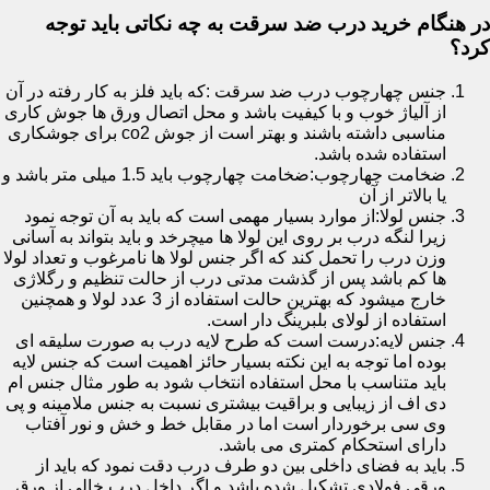
در هنگام خرید درب ضد سرقت به چه نکاتی باید توجه
کرد؟
جنس چهارچوب درب ضد سرقت :که باید فلز به کار رفته در آن
از آلیاژ خوب و با کیفیت باشد و محل اتصال ورق ها جوش کاری
مناسبی داشته باشند و بهتر است از جوش co2 برای جوشکاری
استفاده شده باشد.
ضخامت چهارچوب:ضخامت چهارچوب باید 1.5 میلی متر باشد و
یا بالاتر از آن
جنس لولا:از موارد بسیار مهمی است که باید به آن توجه نمود
زیرا لنگه درب بر روی این لولا ها میچرخد و باید بتواند به آسانی
وزن درب را تحمل کند که اگر جنس لولا ها نامرغوب و تعداد لولا
ها کم باشد پس از گذشت مدتی درب از حالت تنظیم و رگلاژی
خارج میشود که بهترین حالت استفاده از 3 عدد لولا و همچنین
استفاده از لولای بلبرینگ دار است.
جنس لایه:درست است که طرح لایه درب به صورت سلیقه ای
بوده اما توجه به این نکته بسیار حائز اهمیت است که جنس لایه
باید متناسب با محل استفاده انتخاب شود به طور مثال جنس ام
دی اف از زیبایی و براقیت بیشتری نسبت به جنس ملامینه و پی
وی سی برخوردار است اما در مقابل خط و خش و نور آفتاب
دارای استحکام کمتری می باشد.
باید به فضای داخلی بین دو طرف درب دقت نمود که باید از
ورقی فولادی تشکیل شده باشد و اگر داخل درب خالی از ورق