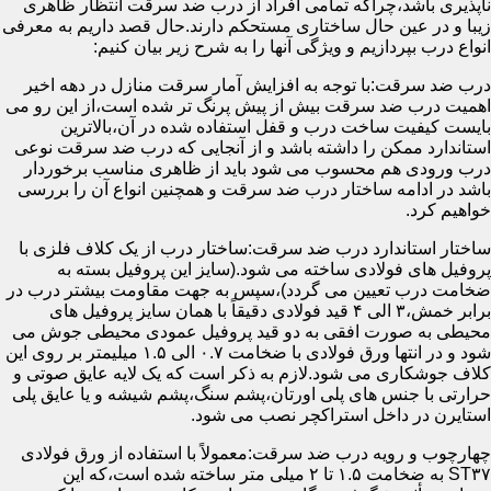
ناپذیری باشد،چراکه تمامی افراد از درب ضد سرقت انتظار ظاهری
زیبا و در عین حال ساختاری مستحکم دارند.حال قصد داریم به معرفی
انواع درب بپردازیم و ویژگی آنها را به شرح زیر بیان کنیم:
درب ضد سرقت:با توجه به افزایش آمار سرقت منازل در دهه اخیر
اهمیت درب ضد سرقت بیش از پیش پرنگ تر شده است،از این رو می
بایست کیفیت ساخت درب و قفل استفاده شده در آن،بالاترین
استاندارد ممکن را داشته باشد و از آنجایی که درب ضد سرقت نوعی
درب ورودی هم محسوب می شود باید از ظاهری مناسب برخوردار
باشد در ادامه ساختار درب ضد سرقت و همچنین انواع آن را بررسی
خواهیم کرد.
ساختار استاندارد درب ضد سرقت:ساختار درب از یک کلاف فلزی با
پروفیل های فولادی ساخته می شود.(سایز این پروفیل بسته به
ضخامت درب تعیین می گردد)،سپس به جهت مقاومت بیشتر درب در
برابر خمش،۳ الی ۴ قید فولادی دقیقاً با همان سایز پروفیل های
محیطی به صورت افقی به دو قید پروفیل عمودی محیطی جوش می
شود و در انتها ورق فولادی با ضخامت ۰.۷ الی ۱.۵ میلیمتر بر روی این
کلاف جوشکاری می شود.لازم به ذکر است که یک لایه عایق صوتی و
حرارتی با جنس های پلی اورتان،پشم سنگ،پشم شیشه و یا عایق پلی
استایرن در داخل استراکچر نصب می شود.
چهارچوب و رویه درب ضد سرقت:معمولاً با استفاده از ورق فولادی
ST۳۷ به ضخامت ۱.۵ تا ۲ میلی متر ساخته شده است،که این