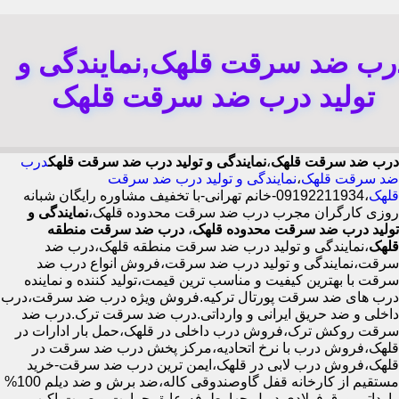
رب ضد سرقت قلهک,نمایندگی و
تولید درب ضد سرقت قلهک
درب ضد سرقت قلهک
،
نمایندگی و تولید درب ضد سرقت قلهک
درب
ضد سرقت قلهک
،
نمایندگی و تولید درب ضد سرقت
قلهک
،09192211934-خانم تهرانی-با تخفیف مشاوره رایگان شبانه
روزی کارگران مجرب درب ضد سرقت محدوده قلهک،
نمایندگی و
تولید درب ضد سرقت محدوده قلهک
،
درب ضد سرقت منطقه
قلهک
،نمایندگی و تولید درب ضد سرقت منطقه قلهک،درب ضد
سرقت،نمایندگی و تولید درب ضد سرقت،فروش انواع درب ضد
سرقت با بهترین کیفیت و مناسب ترین قیمت،تولید کننده و نماینده
درب های ضد سرقت پورتال ترکیه.فروش ویژه درب ضد سرقت،درب
داخلی و ضد حریق ایرانی و وارداتی.درب ضد سرقت ترک.درب ضد
سرقت روکش ترک،فروش درب داخلی در قلهک،حمل بار ادارات در
قلهک،فروش درب با نرخ اتحادیه،مرکز پخش درب ضد سرقت در
قلهک،فروش درب لابی در قلهک،ایمن ترین درب ضد سرقت-خرید
مستقیم از کارخانه قفل گاوصندوقی کاله،ضد برش و ضد دیلم 100%
وارداتی،ورق فولادی دوبل چهارطرفه،عایق حرارت و صوت،اکیپ