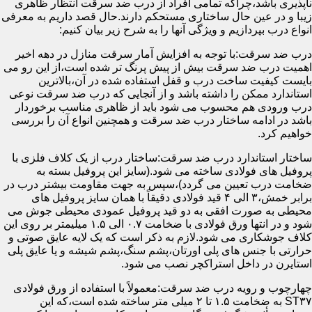
ناپذیری باشد،چراکه تمامی افراد از درب ضد سرقت انتظار ظاهری
زیبا و در عین حال ساختاری مستحکم دارند.حال قصد داریم به معرفی
انواع درب بپردازیم و ویژگی آنها را به شرح زیر بیان کنیم:
درب ضد سرقت:با توجه به افزایش آمار سرقت منازل در دهه اخیر
اهمیت درب ضد سرقت بیش از پیش پرنگ تر شده است،از این رو می
بایست کیفیت ساخت درب و قفل استفاده شده در آن،بالاترین
استاندارد ممکن را داشته باشد و از آنجایی که درب ضد سرقت نوعی
درب ورودی هم محسوب می شود باید از ظاهری مناسب برخوردار
باشد در ادامه ساختار درب ضد سرقت و همچنین انواع آن را بررسی
خواهیم کرد.
ساختار استاندارد درب ضد سرقت:ساختار درب از یک کلاف فلزی با
پروفیل های فولادی ساخته می شود.(سایز این پروفیل بسته به
ضخامت درب تعیین می گردد)،سپس به جهت مقاومت بیشتر درب در
برابر خمش،۳ الی ۴ قید فولادی دقیقاً با همان سایز پروفیل های
محیطی به صورت افقی به دو قید پروفیل عمودی محیطی جوش می
شود و در انتها ورق فولادی با ضخامت ۰.۷ الی ۱.۵ میلیمتر بر روی این
کلاف جوشکاری می شود.لازم به ذکر است که یک لایه عایق صوتی و
حرارتی با جنس های پلی اورتان،پشم سنگ،پشم شیشه و یا عایق پلی
استایرن در داخل استراکچر نصب می شود.
چهارچوب و رویه درب ضد سرقت:معمولاً با استفاده از ورق فولادی
ST۳۷ به ضخامت ۱.۵ تا ۲ میلی متر ساخته شده است،که این