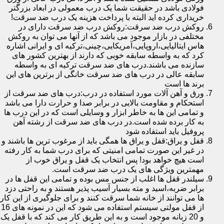
فولادی باشد در حقیقت شما یک درب معمولی در ابعاد بزرگتر
خریداری کرده اید البته با پرداخت هزینه یک درب ضد سرقت!
روکش درب ضد سرقت:روکش درب ضد سرقت دارای در
مختلفی در بازار موجود می باشد که از آنها می توان به روکش
هاس ایتالیایی،اروپایی،آمریکایی،چینی،ترکیه ای و ایرانی اشاره
کرد که به واسطه سابقه خوبی که دارند از بهترین کشور های
سازنده می باشند.درب های ضد سرقت ترکیه ای به واسطه
سابقه عالی در درب های ضد سرقت خانگی از برترین های این
برند ها است
ورق و آهن آلات مورد استفاده در درب:درب های ضد سرقت از
استحکام و مقاومت بالایی در برابر صدا و حرارت دارا می باشد
و تمامی این ها به خاطر ابزار و وسایلی است که در این درب ها
به کار برده شده است.در درب های ضد سرقت از رشته آهن
پروفیل باید استفاده شود
قفل و یراق:قفل و یراق ها همگی باید از مرغوب ترین ها باشند و
در غیر این صورت تمامی امنیتی که برای درب شما به کار رفته
است هیچ خواهد بود! پس انتخاب یک قفل و یراق خوب از
مهمترین ویژگی های یک درب ضد سرقت است.
سیلندر قفل ها اغلب از جنس مس بوده و تمامی این قفل ها در
برابر ضربه،اسید و مته بسیار آسیب پذیر هستند و به راحتی دزد
ها می توانند از خانه شما سرقت کنند و برای جلوگیری از این کار
از قفل مولتی سیستم استفاده می شود که این در نمونه های 16
و 20 زبانه موجود است و به این طریق کار می کند که با قفل یک