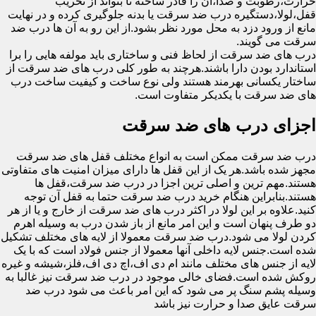
حرارت،رطوبت و صدا،آن را قادر ساخته تا بتواند از تخریب
قفل،لولا،دستگیره درب ضد سرقت یا بدنه جلوگیری کرده و در نهایت
مانع از ورود دزد به محل مورد نظر بشود.از این رو به آن ها درب ضد
سرقت می گویند.
درب های ضد سرقت از لحاظ فنی و ساختاری باید مولفه هایی را برا
استاندارد بودن دارا باشند.هرچند به طور کلی درب های ضد سرقت از
ساختار یکسانی بهرمند هستند ولی نوع ساخت و کیفیت ساخت درب
های ضد سرقت با یکدیکر متفاوت است.
اجزای درب های ضد سرقت
درب ضد سرقت ممکن است به انواع مختلف قفل های ضد سرقت
مجهز شده باشد.هر یک از این قفل ها دارای میزان امنیت های متفاوتی
هستند.مهم ترین و اصلی ترین اجزا در درب ضد سرقت،قفل ها
هستند.بنابراین هنگام خرید درب ضد سرقت حتما به قفل آن توجه
کنید.علاوه بر این لولا در اکثر درب های ضد سرقت از خارج و یا از هر
دو طرف پنهان است و این امر مانع از باز شدن درب به وسیله اهرم
کردن لولا می شود.درب ضد سرقت معمولا از لایه های مختلف تشکیل
شده است.جنس لایه داخلی آنها معمولا از جنس فولاد است که با یک
لایه از جنس های مختلف مانند ام دی اف،اچ دی اف،فلز،شیشه و غیره
روکش شده است.فضای خالی موجود در درب ضد سرقت نیز غالبا به
وسیله پشم سنگ پر می شود که این امر باعث می شود درب ضد
سرقت عایق صدا و حرارت نیز باشد