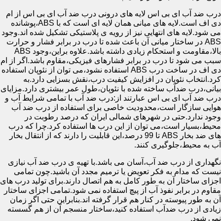
درب ضد آب ای بی اس لایه های درونی درب ضد آب ای بی اس از ام
دی اف است.لایه های میانی همان لایه ای است که با ABS،پوشانده
می شود.لایه های انتهایی نیز از رویه ی پلاستیکی تشکیل شده اند.وجود
ABS در ساختار میانی آن باعث شده تا درب در برابر فشار و حرارت
بالا،مقاومت و استحکام زیادی داشته باشد.علاوه براین،وجود ABS
سبب می شود تا درب در برابر فشارهای فیزیکی،مقاوم باشد.اگر از ام
دی اف در ساخت درب ABS استفاده نشود،می توان از نئوپان استفاده
کرد.انتخاب نئوپان در افزایش کیفیت درب،نقش بسزایی دارد.به
بیانی،درب ضدآب ساخته شده با نئوپان،طول عمر بیشتری دارد.مزایای
درب ضد آب ای بی اس عبارتند از:درب ضد آب با تمامی شرایط آب و
هوایی سازگار است،محدودیت خاصی برای استفاده از درب ضد آب
وجود ندارد.حتی در شهرهای شمالی ایران که درصد رطوبت در
محیط،بسیار است،می توان از این درب ها استفاده کرد.چرا که درب
های ضد بخار ABS تا 99 درصد،این قابلیت را دارند که از انتقال بخار
آب به محیط،جلوگیری کنند.
نگهداری از درب ضد آب،آسان می باشد.با تهیه ی درب ضد آب نیازی
نیست که مدام به فکر تعویض یا ترمیم مجدد آن باشید.چون تمامی
اجزای ساختار آن به طور کامل به هم اتصال دارند.برای تولید درب های
مقاوم در برابر نفوذ آب از پیچ استفاده نمی شود.تمامی اجزای ساختار
آن به طور پیوسته در کنار هم قرار گرفته اند.بنابراین حتی اگر زمان
زیادی از درب ضدآب استفاده کنید،ساختار منسجم آن از هم گسسته
نمی شود.