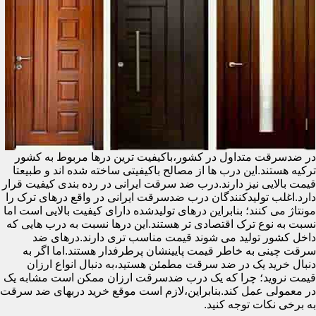
در ضدسرقت متداول در کشور،باکیفیت ترین درها مربوط به کشور
ترکیه هستند.این درب ها از مصالح باکیفیتی ساخته شده اند و طبیعتا
قیمت بالایی نیز دارند.درب ضد سرقت ایرانی در رده بندی کیفیت قرار
دارد.اغلب تولیدکنندگان درب ضدسرقت ایرانی در واقع درهای ترک را
مونتاژ می کنند؛ بنابراین درهای تولیدشده دارای کیفیت بالایی است اما
نسبت به نوع ترک اقتصادی تر هستند.این درها نسبت به درب هایی که
داخل کشور تولید می شوند قیمت مناسب تری دارند.درهای ضد
سرقت چینی به خاطر قیمت پایینشان پرطرفدار هستند.اما اگر به
دنبال خرید یک در ضد سرقت مطمئن هستید،به دنبال انواع ارزان
قیمت نروید؛ چرا که یک درب ضدسرقت ارزان ممکن است مشابه یک
در معمولی عمل کند.بنابراین،لازم است موقع خرید دربهای ضد سرقت
به برخی نکات توجه کنید.