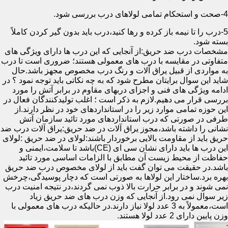
4-صحت و استحکام تمامی لولاهای درب بررسی شود.
5-درب را تا نیمه باز کرده و رها کنید،درب باید بدون گیر کردن کاملاً
بسته شود.
مشخصات درب ضد حریق:از آنجایی که این درب ها دارای ویژگی های
متفاوتی در مقایسه با درب های معمولی هستند؛ ضروری است تا درب
به مواردی از قبیل یراق آلات و رنگ درب مخصوص مجهز باشد.حال
شاید این سوال برایتان مطرح شود که به چه نکاتی باید توجه نمود ؟ در
ادامه ویژگی های فنی و اجزای دربهای مقاوم در برابر آتش را مورد
بررسی قرار می دهیم.لازم به ذکر است ؛ اغلب تولیدکنندگان فعال در
این حوزه تمامی موارد زیر را در استانداردهای خود در نظر دارند.از
طرفی در صورتی که درب استانداردهای مورد تائید سازمان آتش
نشانی را داشته باشد،مجوز یراق آلات در ضد حریق:یراق آلات درب ضد
حریق باید از مقاومت بالایی برخوردار باشند:لولای در ضد حریق :لولای
این درب ها باید دارای نشان سی ای (CE)باشد تا سلامت،ایمنی و
حفاظت از محیط زیست آن مطابق با الزامات اساسی مورد تائید
باشد.در حقیقت می توان گفت باید از لولای مخصوص درب ضد حریق
بهره برد.ساختار این لولاها به صورتی است که دچار پوسیدگی،چرخش
نمی شوند و در برابر حرارت بالا ذوب نمی گردند،در نتیجه امنیت درب
زیر سوال نمی رود.از آنجایی که وزن درب های ضد حریق زیاد
است،معمولاً به 3 عدد لولا نیاز دارند.در حالیکه درب های معمولی با
وزن پایین دارای 2 عدد لولا هستند.