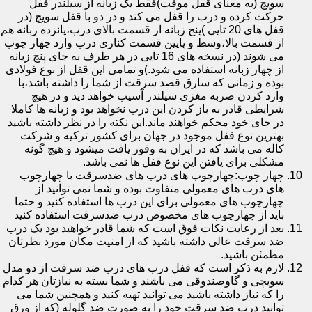
سویچ (به معنای قفل موقت)فقط یک زبانه از سیلندر قفل
حرکت کرده و درب را قفل می کند و در دو با قفل سویچ (در
قفل های 20 تایی )پنج زبانه از قسمت بالای درب،پانزده زبانه هم
از قسمت بالا،وسط و پایین قسمت کناری درب وارد چهار چوب
می شوند (در نسخه های 16 تایی در هر طرف به جای پنج زبانه
از چهار زبانه استفاده می شود.)و تمامی این قفل از نوع فولادی
بوده و زمانی که سارق قصد سرقت از شما را داشته باشد،با
وارد کردن ضربه مغزی سیلندر آسیب خواهد دید و در هیچ
شرایطی قادر به باز کردن این درب نخواهد بود و زبانه ها کاملا
در جای خود محکم خواهند ماند.این نکته را در نظر داشته باشید
بهترین نوع قفل موجود در جهان برای کشور ترکیه و شرکت
کاله می باشد که در ایران به وفور یافت میشود و هیچ گونه
مشکلی برای یافتن این نوع قفل ها نمی باشد.
چهار چوب:چهارچوب های درب های ضدسرقت با چهارچوب
های درب های معمولی متفاوت بوده و شما نمی توانید از
چهارچوب های معمولی برای این درب ها استفاده کنید و حتما
باید از چهارچوب های مخصوص درب ضدسرقت استفاده کنید
بعد از رعایت نکات فوق است که شما قادر خواهید بود یک درب
ضد سرقت عالی داشته باشید که از امنیت مکان مورد نظرتان
مطمئن باشید.
لازم به ذکر است که قفل درب های درب ضد سرقت از دو مدل
سویچی و گاوصندوقی می باشند و شما بسته به نیازتان هر کدام
را که نیاز داشته باشید می توانید تهیه کنید و همچنین شما می
توانید درب ضد سرقت خود را به صورت ضد گلوله (که از ورق