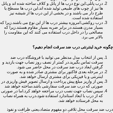
درب پانلی:این نوع درب ها از پانل و کلاف ساخته شده اند و پانل
ها نیز از چوب های طبیعی تولید شده اند.این درب ها مسطح یا
طرح دار می باشند و در بخشی از این درب ها از شیشه نیز
استفاده شده است.
درب روکشی:امروزه بیشتر درب ها از این نوع می باشند.زیرا که
بسیار مدرن هستند.در برابر ضربه بسیار مقاوم هستند.زیرا که
مصالحی را در داخل درب استفاده می کنند که این مقاومت را
بالاتر می برد.
چگونه خرید اینترنتی درب ضد سرقت انجام دهیم؟
پس از انتخاب مدل مدنظر می توانید با فروشگاه درب ضد
سرقت تماس بگیرید.در کمتر از نصف روز نصاب جهت بازدید و
گرفتن ابعاد درب ضد سرقت در محل حاضر می شود.
در مرحله بعدی فاکتور برای مشتری صادر شده و به صورت
اینترنتی و یا فیزیکی برای مشتری ارسال خواهد شد.
پس از واریز مبلغ پیش پرداخت و ارسال تصویر فیش واریزی در
صورتی که درب ضد سرقت سفارشی باشد،ساخته خواهد شد
سپس نصاب جهت نصب درب مراجعه خواهد کرد.اما در صورتی
که از درب با ابعاد استاندارد استفاده شود،درب به همراه نصاب
به محل فرستاده خواهد شد.
درب ضد سرقت محل تلاقی دو مفهوم متضاد،یعنی ظرافت و نفوذ