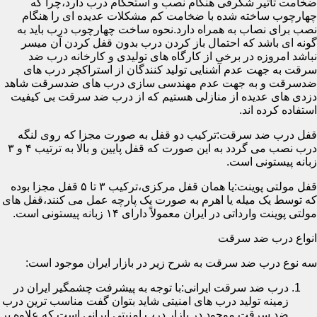
ضخامت تأثیر شگرفی هنگام نصب و استحکام درب دارد،چرا که
چهارچوب ساخته شده با ضخامت کم مشکلات عدیده ای را هنگام
نصب برای نصاب به همراه دارد.نحوه ساخت چهارچوب درب باید به
گونه ای باشد که احتمال باز کردن درب بدون قفل کردن آن میسر
نباشد امروزه در برخی از کارگاه های تولیدی و کارخانه درب ضد
سرقت به جهت عدم آشنایی تولید کنندگان از استراکچر درب های
ضدسرقت و به جهت عدم مهندسی سازی درب های ضدسرقت شاهد
دزدی های عدیده از منازلی هستیم که از درب ضد سرقت بی کیفیت
استفاده کرده اند.
قفل درب ضد سرقت:ترکیب دو قفل به صورت مجزا که روی لنگه
درب نصب می گردد به این صورت که قفل پایین و بالا به ترتیب ۴ و ۳
زبانه پیستونی است.
قفل مولتی پوینت:یا همان قفل مرکزی،ترکیب ۳ تا ۵ قفل مجزا بوده
که توسط یک میله یا اهرم به صورت یک پارچه عمل می کنند،قفل های
مولتی پوینت وارداتی در ایران معمولاً دارای ۱۴ زبانه پیستونی است.
انواع درب ضد سرقت
سه نوع درب ضد سرقت به شرح زیر در بازار ایران موجود است:
درب ضد سرقت ایرانی:با توجه به پیشرفت چشمگیر ایران در
زمینه تولید درب های امنیتی شاید بتوان گفت مناسب ترین درب
ضد سرقت موجود در بازار درب امنیتی ایرانی است که علاوه بر