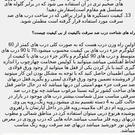
های ضخیم تری در آن استفاده می شود که در برابر گلوله های
مسلسل هم مقاوم است)سفارش دهید!
کیفیت دستگیره ها و ابزار یراقی که در ساخت درب های ضد
سرقت مورد استفاده قرار گرفته است مطمئن شوید.
راه های شناخت درب ضد سرقت باکیفیت از بی کیفیت چیست؟
اولین راه وزن درب هست که به صورت کلی درب های کمتر از 60
کیلوگرم جزء درب های بی کیفیت محسوب میشود،70 تا 90 درب های
متوسط و درب های 90 کیلوگرم و بالاتر جزء درب های با کیفیت از
لحاظ آهنکشی میباشد.میتوانید با کولیس ضخامت چهارچوب را اندازه
گیری کنید.با باز کردن یکی از قفل ها میتوانید از وجود ورق فولادی
میانی اطمینان حاصل کنید که با توجه به مشکل بودن این کار میتونید
از فروشنده تضمین وجود ورق فولادی ایمنی رو بگیرید.قفل دربهای
ضد سرقت جزء مهم امنیتی این دربها میباشد که در حال حاضر قفل
های ساخت کشور ترکیه نسبتا مرغوب میباشد.چه نوع درب ضد
سرقتی مناسب منزل شماست.بیشتر درب های موجود در بازار در
حالت کلی به 4 دسته تقسیم بندی میشود.رویه رنگ،رویه پی وی
سی،رویه ام دی اف ملامینه،رویه فلز،در داخل آپارتمان با راهروی
پوشیده هرنوع دربی میتوان استفاده کرد.در مناطق شمالی و مطوب
دربهای رویه فلز مناسب میباشد.خانه هایی که درب ورودی در معرض
تابش نور خورشید میباشد دربهای ضد سرقت رویه رنگ مناسب
میباشد.