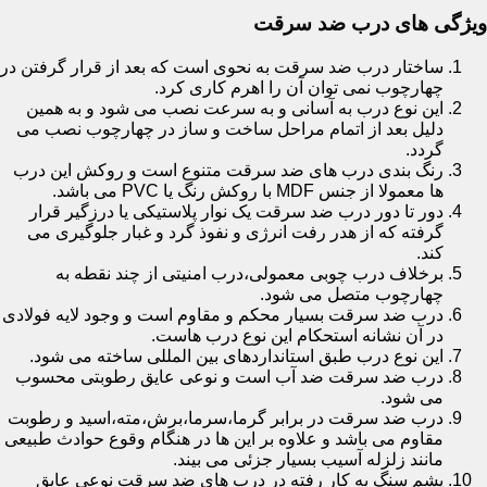
ویژگی های درب ضد سرقت
ساختار درب ضد سرقت به نحوی است که بعد از قرار گرفتن در
چهارچوب نمی توان آن را اهرم کاری کرد.
این نوع درب به آسانی و به سرعت نصب می شود و به همین
دلیل بعد از اتمام مراحل ساخت و ساز در چهارچوب نصب می
گردد.
رنگ بندی درب های ضد سرقت متنوع است و روکش این درب
ها معمولا از جنس MDF با روکش رنگ یا PVC می باشد.
دور تا دور درب ضد سرقت یک نوار پلاستیکی یا درزگیر قرار
گرفته که از هدر رفت انرژی و نفوذ گرد و غبار جلوگیری می
کند.
برخلاف درب چوبی معمولی،درب امنیتی از چند نقطه به
چهارچوب متصل می شود.
درب ضد سرقت بسیار محکم و مقاوم است و وجود لایه فولادی
در آن نشانه استحکام این نوع درب هاست.
این نوع درب طبق استانداردهای بین المللی ساخته می شود.
درب ضد سرقت ضد آب است و نوعی عایق رطوبتی محسوب
می شود.
درب ضد سرقت در برابر گرما،سرما،برش،مته،اسید و رطوبت
مقاوم می باشد و علاوه بر این ها در هنگام وقوع حوادث طبیعی
مانند زلزله آسیب بسیار جزئی می بیند.
پشم سنگ به کار رفته در درب های ضد سرقت نوعی عایق