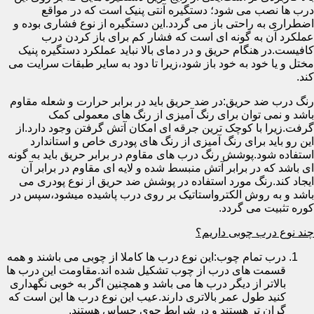
درب ها نصب می شود؛ دستگیره آنتی پنیک است که در مواقع
اضطراری به راحتی باز می گردد.این دستگیره از نوع فشاری بوده و
عملکرد آن به گونه ای است که فشار کم برای باز کردن درب
کافیست.در هنگام حریق و در دمای بالا نباید عملکرد دستگیره پنیک
مختل و یا خود به خود باز شود،زیرا تا دود به سایر طبقات سرایت می
کند.
رنگ درب ضد حریق:در ضد حریق باید در برابر حرارت و شعله مقاوم
باشد و نمی توان برای رنگ آمیزی از رنگ های معمولی کمک
گرفت.زیرا با کوچک ترین جرقه ای امکان آتش گرفتن وجود دارد.از
این رو باید برای رنگ آمیزی از رنگ های پودری خاص و استاندارد
استفاده شود.پوشش رنگ درب های مقاوم در برابر حریق باید به گونه
ای باشد که در برابر آتش منبسط شده و لایه ای مقاوم در برابر آن
ایجاد کند.رنگ مورد استفاده در پوشش ضد حریق از نوع پودری می
باشد و به روش الکترواستاتیک بر روی درب پاشیده میشود،سپس در
کوره تثبیت می گردد.
چند نوع درب چوبی داریم؟
درب تمام چوب:این نوع درب ها کاملا از چوبی می باشند و همه
قسمت های درب از چوب تشکیل شده اند.مقاومت این درب ها
بالاتر از دیگر درب ها می باشد و همچنین اگر به خوبی نگهداری
کنید طول عمر بالاتری دارند.عیب این نوع درب ها این است که
گران تر هستند و در شرایط جوی حساس هستند.