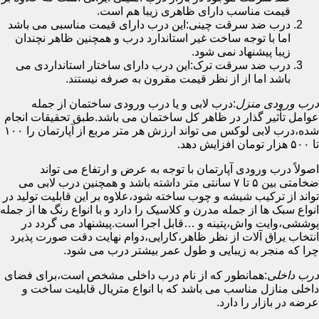
قیمت مناسب دارای ظاهری زیبا هم است.
درب ضد سرقت چینی:این درب دارای قیمت مناسبی می باشد
اما با توجه ساخت غیر استاندارد درب و همچنین ظاهر نچندان
زیبا پیشنهاد نمی شود.
درب ضد سرقت ترک:این درب دارای ساختار استانداردی می
باشد اما از از نظر قیمت مقرون به صرفه نیستند.
درب ورودی منزل
:درب لابی و یا درب ورودی ساختمان از جمله
عوامل تأثیر گذار در ظاهر کل ساختمان می باشد.طبق تحقیقات انجام
شده،درب لابی لوکس می تواند ارزش هر متر مربع از آپارتمان را ۱۰۰
تا ۵۰۰ هزار تومان افزایش دهد.
اصولاً درب ورودی آپارتمان با توجه به عرض و ارتفاع می تواند
ضخامتی بین ۵ تا ۷ سانتی متر داشته باشد و همچنین درب لابی می
تواند از ترکیب شیشه و چوب ساخته شود،علاوه بر این قابلیت تولید در
انواع سبک ها از جمله مدرن و کلاسیک را دارد و با انواع رنگ ها از جمله
پوششی،وایت واش،پتینه و …قابل اجرا است.پیشنهاد می گردد در
انتخاب یراق آلات از نظر ظاهر،کارایی،دوام نهایت دقت صورت پذیرد
چرا که منجر به زیبایی و طول عمر بیشتر درب می شود.
درب داخلی
:همانطور که از نام درب داخلی مشخص است،برای فضای
داخلی منازل مناسب می باشد که با انواع متریال قابلیت ساخت و
عرضه در بازار را دارد.