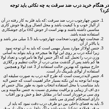
در هنگام خرید درب ضد سرقت به چه نکاتی باید توجه
کرد؟
جنس چهارچوب درب ضد سرقت :که باید فلز به کار رفته در آن
از آلیاژ خوب و با کیفیت باشد و محل اتصال ورق ها جوش کاری
مناسبی داشته باشند و بهتر است از جوش co2 برای جوشکاری
استفاده شده باشد.
ضخامت چهارچوب:ضخامت چهارچوب باید 1.5 میلی متر باشد و
یا بالاتر از آن
جنس لولا:از موارد بسیار مهمی است که باید به آن توجه نمود
زیرا لنگه درب بر روی این لولا ها میچرخد و باید بتواند به آسانی
وزن درب را تحمل کند که اگر جنس لولا ها نامرغوب و تعداد لولا
ها کم باشد پس از گذشت مدتی درب از حالت تنظیم و رگلاژی
خارج میشود که بهترین حالت استفاده از 3 عدد لولا و همچنین
استفاده از لولای بلبرینگ دار است.
جنس لایه:درست است که طرح لایه درب به صورت سلیقه ای
بوده اما توجه به این نکته بسیار حائز اهمیت است که جنس لایه
باید متناسب با محل استفاده انتخاب شود به طور مثال جنس ام
دی اف از زیبایی و براقیت بیشتری نسبت به جنس ملامینه و پی
وی سی برخوردار است اما در مقابل خط و خش و نور آفتاب
دارای استحکام کمتری می باشد.
باید به فضای داخلی بین دو طرف درب دقت نمود که باید از
ورقی فولادی تشکیل شده باشد و اگر داخل درب خالی از ورق