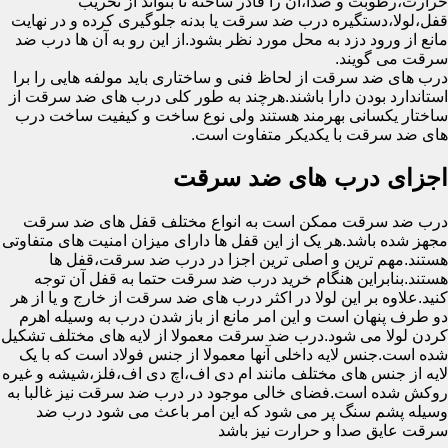
حرارت،رطوبت و صدا،آن را قادر ساخته تا بتواند از تخریب
قفل،لولا،دستگیره درب ضد سرقت یا بدنه جلوگیری کرده و در نهایت
مانع از ورود دزد به محل مورد نظر بشود.از این رو به آن ها درب ضد
سرقت می گویند.
درب های ضد سرقت از لحاظ فنی و ساختاری باید مولفه هایی را برا
استاندارد بودن دارا باشند.هرچند به طور کلی درب های ضد سرقت از
ساختار یکسانی بهرمند هستند ولی نوع ساخت و کیفیت ساخت درب
های ضد سرقت با یکدیکر متفاوت است.
اجزای درب های ضد سرقت
درب ضد سرقت ممکن است به انواع مختلف قفل های ضد سرقت
مجهز شده باشد.هر یک از این قفل ها دارای میزان امنیت های متفاوتی
هستند.مهم ترین و اصلی ترین اجزا در درب ضد سرقت،قفل ها
هستند.بنابراین هنگام خرید درب ضد سرقت حتما به قفل آن توجه
کنید.علاوه بر این لولا در اکثر درب های ضد سرقت از خارج و یا از هر
دو طرف پنهان است و این امر مانع از باز شدن درب به وسیله اهرم
کردن لولا می شود.درب ضد سرقت معمولا از لایه های مختلف تشکیل
شده است.جنس لایه داخلی آنها معمولا از جنس فولاد است که با یک
لایه از جنس های مختلف مانند ام دی اف،اچ دی اف،فلز،شیشه و غیره
روکش شده است.فضای خالی موجود در درب ضد سرقت نیز غالبا به
وسیله پشم سنگ پر می شود که این امر باعث می شود درب ضد
سرقت عایق صدا و حرارت نیز باشد