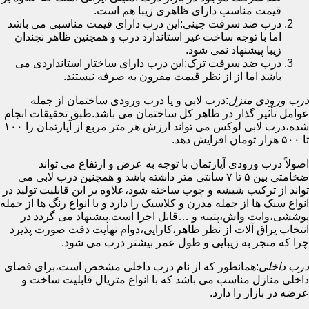
قیمت مناسب دارای ظاهری زیبا هم است.
درب ضد سرقت چینی:این درب دارای قیمت مناسبی می باشد
اما با توجه ساخت غیر استاندارد درب و همچنین ظاهر نچندان
زیبا پیشنهاد نمی شود.
درب ضد سرقت ترک:این درب دارای ساختار استانداردی می
باشد اما از از نظر قیمت مقرون به صرفه نیستند.
درب ورودی منزل
:درب لابی و یا درب ورودی ساختمان از جمله
عوامل تأثیر گذار در ظاهر کل ساختمان می باشد.طبق تحقیقات انجام
شده،درب لابی لوکس می تواند ارزش هر متر مربع از آپارتمان را ۱۰۰
تا ۵۰۰ هزار تومان افزایش دهد.
اصولاً درب ورودی آپارتمان با توجه به عرض و ارتفاع می تواند
ضخامتی بین ۵ تا ۷ سانتی متر داشته باشد و همچنین درب لابی می
تواند از ترکیب شیشه و چوب ساخته شود،علاوه بر این قابلیت تولید در
انواع سبک ها از جمله مدرن و کلاسیک را دارد و با انواع رنگ ها از جمله
پوششی،وایت واش،پتینه و …قابل اجرا است.پیشنهاد می گردد در
انتخاب یراق آلات از نظر ظاهر،کارایی،دوام نهایت دقت صورت پذیرد
چرا که منجر به زیبایی و طول عمر بیشتر درب می شود.
درب داخلی
:همانطور که از نام درب داخلی مشخص است،برای فضای
داخلی منازل مناسب می باشد که با انواع متریال قابلیت ساخت و
عرضه در بازار را دارد.