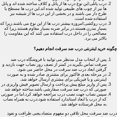
درب پانلی:این نوع درب ها از پانل و کلاف ساخته شده اند و پانل
ها نیز از چوب های طبیعی تولید شده اند.این درب ها مسطح یا
طرح دار می باشند و در بخشی از این درب ها از شیشه نیز
استفاده شده است.
درب روکشی:امروزه بیشتر درب ها از این نوع می باشند.زیرا که
بسیار مدرن هستند.در برابر ضربه بسیار مقاوم هستند.زیرا که
مصالحی را در داخل درب استفاده می کنند که این مقاومت را
بالاتر می برد.
چگونه خرید اینترنتی درب ضد سرقت انجام دهیم؟
پس از انتخاب مدل مدنظر می توانید با فروشگاه درب ضد
سرقت تماس بگیرید.در کمتر از نصف روز نصاب جهت بازدید و
گرفتن ابعاد درب ضد سرقت در محل حاضر می شود.
در مرحله بعدی فاکتور برای مشتری صادر شده و به صورت
اینترنتی و یا فیزیکی برای مشتری ارسال خواهد شد.
پس از واریز مبلغ پیش پرداخت و ارسال تصویر فیش واریزی در
صورتی که درب ضد سرقت سفارشی باشد،ساخته خواهد شد
سپس نصاب جهت نصب درب مراجعه خواهد کرد.اما در صورتی
که از درب با ابعاد استاندارد استفاده شود،درب به همراه نصاب
به محل فرستاده خواهد شد.
درب ضد سرقت محل تلاقی دو مفهوم متضاد،یعنی ظرافت و نفوذ