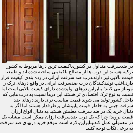
در ضدسرقت متداول در کشور،باکیفیت ترین درها مربوط به کشور
ترکیه هستند.این درب ها از مصالح باکیفیتی ساخته شده اند و طبیعتا
قیمت بالایی نیز دارند.درب ضد سرقت ایرانی در رده بندی کیفیت قرار
دارد.اغلب تولیدکنندگان درب ضدسرقت ایرانی در واقع درهای ترک را
مونتاژ می کنند؛ بنابراین درهای تولیدشده دارای کیفیت بالایی است اما
نسبت به نوع ترک اقتصادی تر هستند.این درها نسبت به درب هایی که
داخل کشور تولید می شوند قیمت مناسب تری دارند.درهای ضد
سرقت چینی به خاطر قیمت پایینشان پرطرفدار هستند.اما اگر به
دنبال خرید یک در ضد سرقت مطمئن هستید،به دنبال انواع ارزان
قیمت نروید؛ چرا که یک درب ضدسرقت ارزان ممکن است مشابه یک
در معمولی عمل کند.بنابراین،لازم است موقع خرید دربهای ضد سرقت
به برخی نکات توجه کنید.