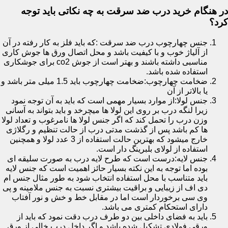
در هنگام خرید درب ضد سرقت به چه نکاتی باید توجه
کرد؟
جنس چهارچوب درب ضد سرقت :که باید فلز به کار رفته در آن
از آلیاژ خوب و با کیفیت باشد و محل اتصال ورق ها جوش کاری
مناسبی داشته باشند و بهتر است از جوش co2 برای جوشکاری
استفاده شده باشد.
ضخامت چهارچوب:ضخامت چهارچوب باید 1.5 میلی متر باشد و
یا بالاتر از آن
جنس لولا:از موارد بسیار مهمی است که باید به آن توجه نمود
زیرا لنگه درب بر روی این لولا ها میچرخد و باید بتواند به آسانی
وزن درب را تحمل کند که اگر جنس لولا ها نامرغوب و تعداد لولا
ها کم باشد پس از گذشت مدتی درب از حالت تنظیم و رگلاژی
خارج میشود که بهترین حالت استفاده از 3 عدد لولا و همچنین
استفاده از لولای بلبرینگ دار است.
جنس لایه:درست است که طرح لایه درب به صورت سلیقه ای
بوده اما توجه به این نکته بسیار حائز اهمیت است که جنس لایه
باید متناسب با محل استفاده انتخاب شود به طور مثال جنس ام
دی اف از زیبایی و براقیت بیشتری نسبت به جنس ملامینه و پی
وی سی برخوردار است اما در مقابل خط و خش و نور آفتاب
دارای استحکام کمتری می باشد.
باید به فضای داخلی بین دو طرف درب دقت نمود که باید از
ورقی فولادی تشکیل شده باشد و اگر داخل درب خالی از ورق