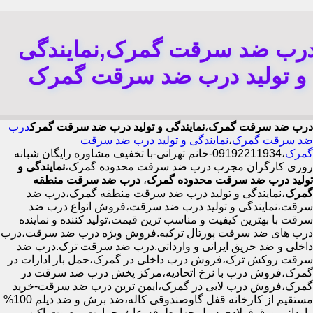
رب ضد سرقت گمرک,نمایندگی
و تولید درب ضد سرقت گمرک
درب ضد سرقت گمرک
،
نمایندگی و تولید درب ضد سرقت گمرک
درب
ضد سرقت گمرک
،
نمایندگی و تولید درب ضد سرقت
گمرک
،09192211934-خانم تهرانی-با تخفیف مشاوره رایگان شبانه
روزی کارگران مجرب درب ضد سرقت محدوده گمرک،
نمایندگی و
تولید درب ضد سرقت محدوده گمرک
،
درب ضد سرقت منطقه
گمرک
،نمایندگی و تولید درب ضد سرقت منطقه گمرک،درب ضد
سرقت،نمایندگی و تولید درب ضد سرقت،فروش انواع درب ضد
سرقت با بهترین کیفیت و مناسب ترین قیمت،تولید کننده و نماینده
درب های ضد سرقت پورتال ترکیه.فروش ویژه درب ضد سرقت،درب
داخلی و ضد حریق ایرانی و وارداتی.درب ضد سرقت ترک.درب ضد
سرقت روکش ترک،فروش درب داخلی در گمرک،حمل بار ادارات در
گمرک،فروش درب با نرخ اتحادیه،مرکز پخش درب ضد سرقت در
گمرک،فروش درب لابی در گمرک،ایمن ترین درب ضد سرقت-خرید
مستقیم از کارخانه قفل گاوصندوقی کاله،ضد برش و ضد دیلم 100%
وارداتی،ورق فولادی دوبل چهارطرفه،عایق حرارت و صوت،اکیپ