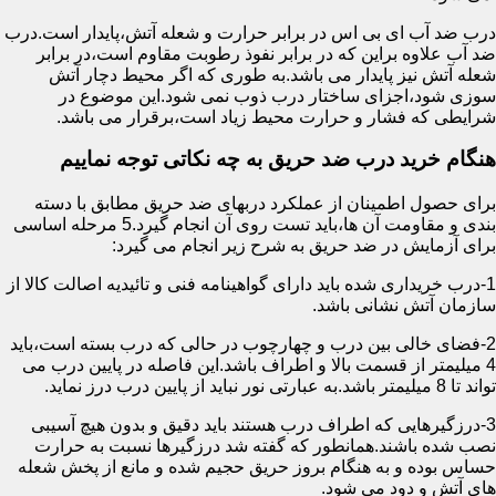
درب ضد آب ای بی اس در برابر حرارت و شعله آتش،پایدار است.درب
ضد آب علاوه براین که در برابر نفوذ رطوبت مقاوم است،در برابر
شعله آتش نیز پایدار می باشد.به طوری که اگر محیط دچار آتش
سوزی شود،اجزای ساختار درب ذوب نمی شود.این موضوع در
شرایطی که فشار و حرارت محیط زیاد است،برقرار می باشد.
هنگام خرید درب ضد حریق به چه نکاتی توجه نماییم
برای حصول اطمینان از عملکرد دربهای ضد حریق مطابق با دسته
بندی و مقاومت آن ها،باید تست روی آن انجام گیرد.5 مرحله اساسی
برای آزمایش در ضد حریق به شرح زیر انجام می گیرد:
1-درب خریداری شده باید دارای گواهینامه فنی و تائیدیه اصالت کالا از
سازمان آتش نشانی باشد.
2-فضای خالی بین درب و چهارچوب در حالی که درب بسته است،باید
4 میلیمتر از قسمت بالا و اطراف باشد.این فاصله در پایین درب می
تواند تا 8 میلیمتر باشد.به عبارتی نور نباید از پایین درب درز نماید.
3-درزگیرهایی که اطراف درب هستند باید دقیق و بدون هیچ آسیبی
نصب شده باشند.همانطور که گفته شد درزگیرها نسبت به حرارت
حساس بوده و به هنگام بروز حریق حجیم شده و مانع از پخش شعله
های آتش و دود می شود.