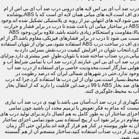
درب ضد آب ای بی اس لایه های درونی درب ضد آب ای بی اس از ام
دی اف است.لایه های میانی همان لایه ای است که با ABS،پوشانده
می شود.لایه های انتهایی نیز از رویه ی پلاستیکی تشکیل شده اند.وجود
ABS در ساختار میانی آن باعث شده تا درب در برابر فشار و حرارت
بالا،مقاومت و استحکام زیادی داشته باشد.علاوه براین،وجود ABS
سبب می شود تا درب در برابر فشارهای فیزیکی،مقاوم باشد.اگر از ام
دی اف در ساخت درب ABS استفاده نشود،می توان از نئوپان استفاده
کرد.انتخاب نئوپان در افزایش کیفیت درب،نقش بسزایی دارد.به
بیانی،درب ضدآب ساخته شده با نئوپان،طول عمر بیشتری دارد.مزایای
درب ضد آب ای بی اس عبارتند از:درب ضد آب با تمامی شرایط آب و
هوایی سازگار است،محدودیت خاصی برای استفاده از درب ضد آب
وجود ندارد.حتی در شهرهای شمالی ایران که درصد رطوبت در
محیط،بسیار است،می توان از این درب ها استفاده کرد.چرا که درب
های ضد بخار ABS تا 99 درصد،این قابلیت را دارند که از انتقال بخار
آب به محیط،جلوگیری کنند.
نگهداری از درب ضد آب،آسان می باشد.با تهیه ی درب ضد آب نیازی
نیست که مدام به فکر تعویض یا ترمیم مجدد آن باشید.چون تمامی
اجزای ساختار آن به طور کامل به هم اتصال دارند.برای تولید درب های
مقاوم در برابر نفوذ آب از پیچ استفاده نمی شود.تمامی اجزای ساختار
آن به طور پیوسته در کنار هم قرار گرفته اند.بنابراین حتی اگر زمان
زیادی از درب ضدآب استفاده کنید،ساختار منسجم آن از هم گسسته
نمی شود.