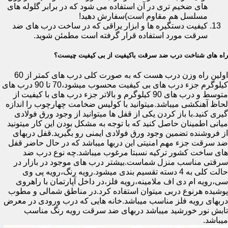
های ضخیم تری در آن استفاده می شود که در برابر گلوله های
مسلسل هم مقاوم است)سفارش دهید!
کیفیت دستگیره ها و ابزار یراقی که در ساخت درب های ضد
سرقت مورد استفاده قرار گرفته است مطمئن شوید.
راه های شناخت درب ضد سرقت باکیفیت از بی کیفیت چیست؟
اولین راه وزن درب هست که به صورت کلی درب های کمتر از 60
کیلوگرم جزء درب های بی کیفیت محسوب میشود،70 تا 90 درب های
متوسط و درب های 90 کیلوگرم و بالاتر جزء درب های با کیفیت از
لحاظ آهنکشی میباشد.میتوانید با کولیس ضخامت چهارچوب را اندازه
گیری کنید.با باز کردن یکی از قفل ها میتوانید از وجود ورق فولادی
میانی اطمینان حاصل کنید که با توجه به مشکل بودن این کار میتونید
از فروشنده تضمین وجود ورق فولادی ایمنی رو بگیرید.قفل دربهای
ضد سرقت جزء مهم امنیتی این دربها میباشد که در حال حاضر قفل
های ساخت کشور ترکیه نسبتا مرغوب میباشد.چه نوع درب ضد
سرقتی مناسب منزل شماست.بیشتر درب های موجود در بازار در
حالت کلی به 4 دسته تقسیم بندی میشود.رویه رنگ،رویه پی وی
سی،رویه ام دی اف ملامینه،رویه فلز،در داخل آپارتمان با راهروی
پوشیده هرنوع دربی میتوان استفاده کرد.در مناطق شمالی و مطوب
دربهای رویه فلز مناسب میباشد.خانه هایی که درب ورودی در معرض
تابش نور خورشید میباشد دربهای ضد سرقت رویه رنگ مناسب
میباشد.