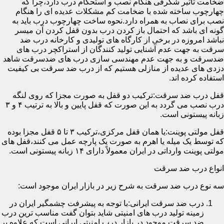
ضخامت تأثیر شگرفی هنگام نصب و استحکام درب دارد،چرا که
چهارچوب ساخته شده با ضخامت کم مشکلات عدیده ای را هنگام
نصب برای نصاب به همراه دارد.نحوه ساخت چهارچوب درب باید به
گونه ای باشد که احتمال باز کردن درب بدون قفل کردن آن میسر
نباشد امروزه در برخی از کارگاه های تولیدی و کارخانه درب ضد
سرقت به جهت عدم آشنایی تولید کنندگان از استراکچر درب های
ضدسرقت و به جهت عدم مهندسی سازی درب های ضدسرقت شاهد
دزدی های عدیده از منازلی هستیم که از درب ضد سرقت بی کیفیت
استفاده کرده اند.
قفل درب ضد سرقت:ترکیب دو قفل به صورت مجزا که روی لنگه
درب نصب می گردد به این صورت که قفل پایین و بالا به ترتیب ۴ و ۳
زبانه پیستونی است.
قفل مولتی پوینت:یا همان قفل مرکزی،ترکیب ۳ تا ۵ قفل مجزا بوده
که توسط یک میله یا اهرم به صورت یک پارچه عمل می کنند،قفل های
مولتی پوینت وارداتی در ایران معمولاً دارای ۱۴ زبانه پیستونی است.
انواع درب ضد سرقت
سه نوع درب ضد سرقت به شرح زیر در بازار ایران موجود است:
درب ضد سرقت ایرانی:با توجه به پیشرفت چشمگیر ایران در
زمینه تولید درب های امنیتی شاید بتوان گفت مناسب ترین درب
ضد سرقت موجود در بازار درب امنیتی ایرانی است که علاوه بر