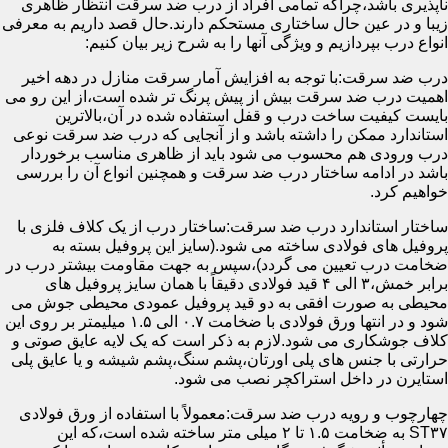
ناپذیری باشد،چراکه تمامی افراد از درب ضد سرقت انتظار ظاهری
زیبا و در عین حال ساختاری مستحکم دارند.حال قصد داریم به معرفی
انواع درب بپردازیم و ویژگی آنها را به شرح زیر بیان کنیم:
درب ضد سرقت:با توجه به افزایش آمار سرقت منازل در دهه اخیر
اهمیت درب ضد سرقت بیش از پیش پرنگ تر شده است،از این رو می
بایست کیفیت ساخت درب و قفل استفاده شده در آن،بالاترین
استاندارد ممکن را داشته باشد و از آنجایی که درب ضد سرقت نوعی
درب ورودی هم محسوب می شود باید از ظاهری مناسب برخوردار
باشد در ادامه ساختار درب ضد سرقت و همچنین انواع آن را بررسی
خواهیم کرد.
ساختار استاندارد درب ضد سرقت:ساختار درب از یک کلاف فلزی با
پروفیل های فولادی ساخته می شود.(سایز این پروفیل بسته به
ضخامت درب تعیین می گردد)،سپس به جهت مقاومت بیشتر درب در
برابر خمش،۳ الی ۴ قید فولادی دقیقاً با همان سایز پروفیل های
محیطی به صورت افقی به دو قید پروفیل عمودی محیطی جوش می
شود و در انتها ورق فولادی با ضخامت ۰.۷ الی ۱.۵ میلیمتر بر روی این
کلاف جوشکاری می شود.لازم به ذکر است که یک لایه عایق صوتی و
حرارتی با جنس های پلی اورتان،پشم سنگ،پشم شیشه و یا عایق پلی
استایرن در داخل استراکچر نصب می شود.
چهارچوب و رویه درب ضد سرقت:معمولاً با استفاده از ورق فولادی
ST۳۷ به ضخامت ۱.۵ تا ۲ میلی متر ساخته شده است،که این