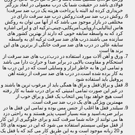
فولادی باشد در حقیقت شما یک درب معمولی در ابعاد بزرگتر
خریداری کرده اید البته با پرداخت هزینه یک درب ضد سرقت!
روکش درب ضد سرقت:روکش درب ضد سرقت دارای در
مختلفی در بازار موجود می باشد که از آنها می توان به روکش
هاس ایتالیایی،اروپایی،آمریکایی،چینی،ترکیه ای و ایرانی اشاره
کرد که به واسطه سابقه خوبی که دارند از بهترین کشور های
سازنده می باشند.درب های ضد سرقت ترکیه ای به واسطه
سابقه عالی در درب های ضد سرقت خانگی از برترین های این
برند ها است
ورق و آهن آلات مورد استفاده در درب:درب های ضد سرقت از
استحکام و مقاومت بالایی در برابر صدا و حرارت دارا می باشد
و تمامی این ها به خاطر ابزار و وسایلی است که در این درب ها
به کار برده شده است.در درب های ضد سرقت از رشته آهن
پروفیل باید استفاده شود
قفل و یراق:قفل و یراق ها همگی باید از مرغوب ترین ها باشند و
در غیر این صورت تمامی امنیتی که برای درب شما به کار رفته
است هیچ خواهد بود! پس انتخاب یک قفل و یراق خوب از
مهمترین ویژگی های یک درب ضد سرقت است.
سیلندر قفل ها اغلب از جنس مس بوده و تمامی این قفل ها در
برابر ضربه،اسید و مته بسیار آسیب پذیر هستند و به راحتی دزد
ها می توانند از خانه شما سرقت کنند و برای جلوگیری از این کار
از قفل مولتی سیستم استفاده می شود که این در نمونه های 16
و 20 زبانه موجود است و به این طریق کار می کند که با قفل یک