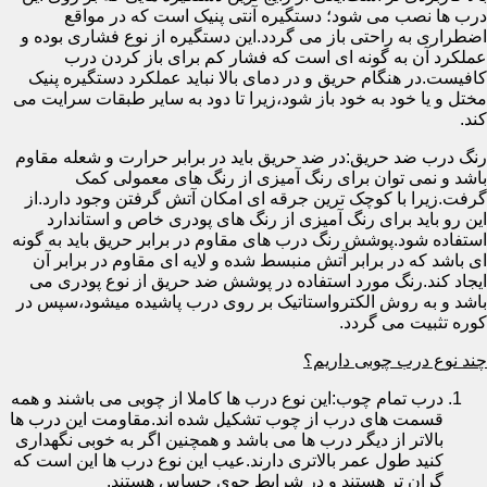
درب ها نصب می شود؛ دستگیره آنتی پنیک است که در مواقع
اضطراری به راحتی باز می گردد.این دستگیره از نوع فشاری بوده و
عملکرد آن به گونه ای است که فشار کم برای باز کردن درب
کافیست.در هنگام حریق و در دمای بالا نباید عملکرد دستگیره پنیک
مختل و یا خود به خود باز شود،زیرا تا دود به سایر طبقات سرایت می
کند.
رنگ درب ضد حریق:در ضد حریق باید در برابر حرارت و شعله مقاوم
باشد و نمی توان برای رنگ آمیزی از رنگ های معمولی کمک
گرفت.زیرا با کوچک ترین جرقه ای امکان آتش گرفتن وجود دارد.از
این رو باید برای رنگ آمیزی از رنگ های پودری خاص و استاندارد
استفاده شود.پوشش رنگ درب های مقاوم در برابر حریق باید به گونه
ای باشد که در برابر آتش منبسط شده و لایه ای مقاوم در برابر آن
ایجاد کند.رنگ مورد استفاده در پوشش ضد حریق از نوع پودری می
باشد و به روش الکترواستاتیک بر روی درب پاشیده میشود،سپس در
کوره تثبیت می گردد.
چند نوع درب چوبی داریم؟
درب تمام چوب:این نوع درب ها کاملا از چوبی می باشند و همه
قسمت های درب از چوب تشکیل شده اند.مقاومت این درب ها
بالاتر از دیگر درب ها می باشد و همچنین اگر به خوبی نگهداری
کنید طول عمر بالاتری دارند.عیب این نوع درب ها این است که
گران تر هستند و در شرایط جوی حساس هستند.