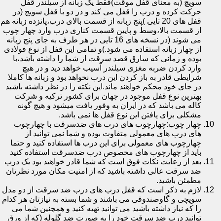
سویچ (به معنای قفل موقت)فقط یک زبانه از سیلندر قفل
حرکت کرده و درب را قفل می کند و در دو با قفل سویچ (در
قفل های 20 تایی )پنج زبانه از قسمت بالای درب،پانزده زبانه هم
از قسمت بالا،وسط و پایین قسمت کناری درب وارد چهار چوب
می شوند (در نسخه های 16 تایی در هر طرف به جای پنج زبانه
از چهار زبانه استفاده می شود.)و تمامی این قفل از نوع فولادی
بوده و زمانی که سارق قصد سرقت از شما را داشته باشد،با
وارد کردن ضربه مغزی سیلندر آسیب خواهد دید و در هیچ
شرایطی قادر به باز کردن این درب نخواهد بود و زبانه ها کاملا
در جای خود محکم خواهند ماند.این نکته را در نظر داشته باشید
بهترین نوع قفل موجود در جهان برای کشور ترکیه و شرکت
کاله می باشد که در ایران به وفور یافت میشود و هیچ گونه
مشکلی برای یافتن این نوع قفل ها نمی باشد.
چهار چوب:چهارچوب های درب های ضدسرقت با چهارچوب
های درب های معمولی متفاوت بوده و شما نمی توانید از
چهارچوب های معمولی برای این درب ها استفاده کنید و حتما
باید از چهارچوب های مخصوص درب ضدسرقت استفاده کنید
بعد از رعایت نکات فوق است که شما قادر خواهید بود یک درب
ضد سرقت عالی داشته باشید که از امنیت مکان مورد نظرتان
مطمئن باشید.
لازم به ذکر است که قفل درب های درب ضد سرقت از دو مدل
سویچی و گاوصندوقی می باشند و شما بسته به نیازتان هر کدام
را که نیاز داشته باشید می توانید تهیه کنید و همچنین شما می
توانید درب ضد سرقت خود را به صورت ضد گلوله (که از ورق