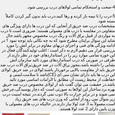
4-صحت و استحکام تمامی لولاهای درب بررسی شود.
5-درب را تا نیمه باز کرده و رها کنید،درب باید بدون گیر کردن کاملاً
بسته شود.
مشخصات درب ضد حریق:از آنجایی که این درب ها دارای ویژگی های
متفاوتی در مقایسه با درب های معمولی هستند؛ ضروری است تا درب
به مواردی از قبیل یراق آلات و رنگ درب مخصوص مجهز باشد.حال
شاید این سوال برایتان مطرح شود که به چه نکاتی باید توجه نمود ؟ در
ادامه ویژگی های فنی و اجزای دربهای مقاوم در برابر آتش را مورد
بررسی قرار می دهیم.لازم به ذکر است ؛ اغلب تولیدکنندگان فعال در
این حوزه تمامی موارد زیر را در استانداردهای خود در نظر دارند.از
طرفی در صورتی که درب استانداردهای مورد تائید سازمان آتش
نشانی را داشته باشد،مجوز یراق آلات در ضد حریق:یراق آلات درب ضد
حریق باید از مقاومت بالایی برخوردار باشند:لولای در ضد حریق :لولای
این درب ها باید دارای نشان سی ای (CE)باشد تا سلامت،ایمنی و
حفاظت از محیط زیست آن مطابق با الزامات اساسی مورد تائید
باشد.در حقیقت می توان گفت باید از لولای مخصوص درب ضد حریق
بهره برد.ساختار این لولاها به صورتی است که دچار پوسیدگی،چرخش
نمی شوند و در برابر حرارت بالا ذوب نمی گردند،در نتیجه امنیت درب
زیر سوال نمی رود.از آنجایی که وزن درب های ضد حریق زیاد
است،معمولاً به 3 عدد لولا نیاز دارند.در حالیکه درب های معمولی با
وزن پایین دارای 2 عدد لولا هستند.