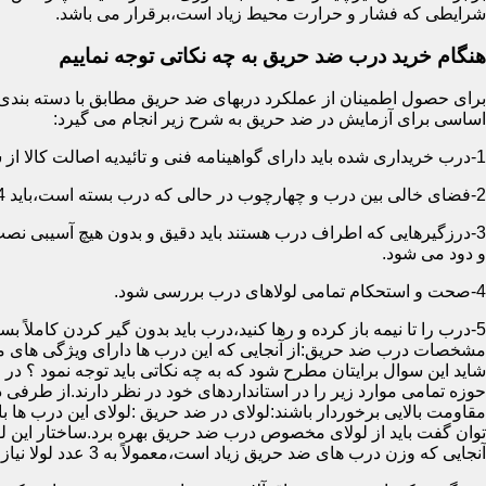
شرایطی که فشار و حرارت محیط زیاد است،برقرار می باشد.
هنگام خرید درب ضد حریق به چه نکاتی توجه نماییم
اساسی برای آزمایش در ضد حریق به شرح زیر انجام می گیرد:
1-درب خریداری شده باید دارای گواهینامه فنی و تائیدیه اصالت کالا از سازمان آتش نشانی باشد.
2-فضای خالی بین درب و چهارچوب در حالی که درب بسته است،باید 4 میلیمتر از قسمت بالا و اطراف باشد.این فاصله در پایین درب می تواند تا 8 میلیمتر باشد.به عبارتی نور نباید از پایین درب درز نماید.
3-درزگیرهایی که اطراف درب هستند باید دقیق و بدون هیچ آسیبی ن
و دود می شود.
4-صحت و استحکام تمامی لولاهای درب بررسی شود.
5-درب را تا نیمه باز کرده و رها کنید،درب باید بدون گیر کردن کاملاً بسته شود.
مشخصات درب ضد حریق:از آنجایی که این درب ها دارای ویژگی های م
شاید این سوال برایتان مطرح شود که به چه نکاتی باید توجه نمود ؟ در
حوزه تمامی موارد زیر را در استانداردهای خود در نظر دارند.از طرفی
توان گفت باید از لولای مخصوص درب ضد حریق بهره برد.ساختار این لو
آنجایی که وزن درب های ضد حریق زیاد است،معمولاً به 3 عدد لولا نیاز دارند.در حالیکه درب های معمولی با وزن پایین دارای 2 عدد لولا هستند.