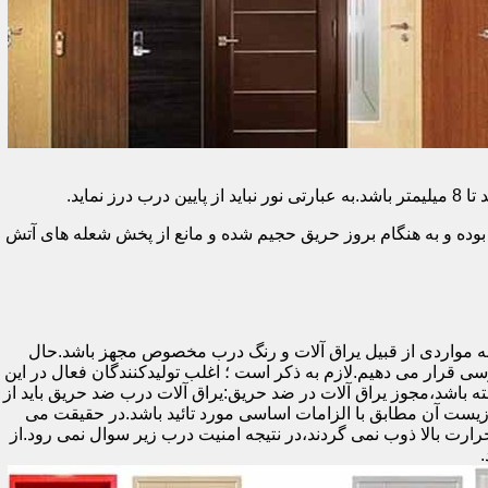
وده و به هنگام بروز حریق حجیم شده و مانع از پخش شعله های آتش
ه مواردی از قبیل یراق آلات و رنگ درب مخصوص مجهز باشد.حال
رسی قرار می دهیم.لازم به ذکر است ؛ اغلب تولیدکنندگان فعال در این
ته باشد،مجوز یراق آلات در ضد حریق:یراق آلات درب ضد حریق باید از
ای نشان سی ای (CE)باشد تا سلامت،ایمنی و حفاظت از محیط زیست آن مطابق با الزامات اساسی مورد تائید باشد.در حقیقت می
رت بالا ذوب نمی گردند،در نتیجه امنیت درب زیر سوال نمی رود.از