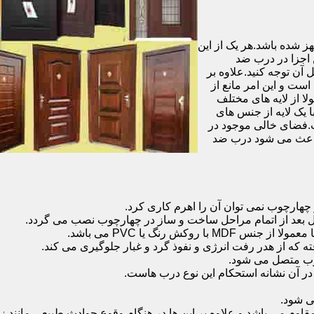
شده باشد.هر یک از این
 اجزا در درب ضد
آن توجه کنید.علاوه بر
است و این امر مانع از
 از لایه های مختلف
 یک لایه از جنس های
.فضای خالی موجود در
 باعث می شود درب ضد
هارچوب نمی توان آن را اهرم کاری کرد.
ل بعد از اتمام مراحل ساخت و ساز در چهارچوب نصب می گردد.
 رنگ یا PVC می باشد.
ه که از هدر رفت انرژی و نفوذ گرد و غبار جلوگیری می کند.
وب متصل می شود.
ر آن نشانه استحکام این نوع درب هاست.
 شود.
 می باشد و علاوه بر این ها در هنگام وقوع حوادث طبیعی مانند زل