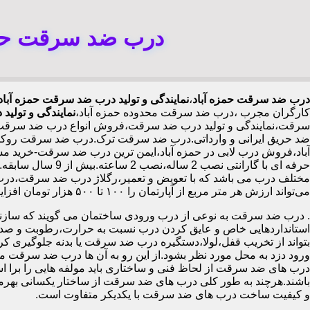
درب ضد سرقت حمزه
درب ضد سرقت حمزه آباد
،
نمایندگی و تولید درب ضد سرقت حمزه آباد
کارگران مجرب
،درب ضد سرقت محدوده حمزه آباد،
نمایندگی و تولی
سرقت،نمایندگی و تولید درب ضد سرقت،فروش انواع درب ضد سرقت با
ضد حریق ایرانی و وارداتی.درب ضد سرقت ترک.درب ضد سرقت روکش ت
حرفه ای با گاران
مختلف درب می باشد که با تعویض و تعمیر،رگلاژ درب ضد سرقت،درب ل
می‌تواند ارزش هر متر مربع از آپارتمان را ۱۰۰ تا ۵۰۰ هزار تومان افزایش دهد،درب ضد سرقت چینی در حمزه آباد،
.
درب ضد سرقت به نوعی از درب ورودی ساختمان می گویند که سازنده
استانداردهایی خاص و عایق کردن درب نسبت به حرارت،رطوبت و صدا،آ
بتواند از تخریب قفل،لولا،دستگیره درب ضد سرقت یا بدنه جلوگیری کرده
ورود دزد به محل مورد نظر بشود.از این رو به آن ها درب ضد سرقت می
درب های ضد سرقت از لحاظ فنی و ساختاری باید مولفه هایی را برا استا
باشند.هرچند به طور کلی درب های ضد سرقت از ساختار یکسانی بهرم
و کیفیت ساخت درب های ضد سرقت با یکدیکر متفاوت است.