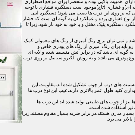
رای اهمییت بالایی بوده و منحصرا برای مواقع اضطراری
 ای)و فشاری (تاچ)موجود است.دستگیره فشاری با توجه
ایی که بر روی این درب ها نصب می شود؛ دستگیره آنتی
ز نوع فشاری بوده و عملکرد آن به گونه ای است که فشار
کرد دستگیره پنیک مختل و یا خود به خود باز شود،زیرا تا
شد و نمی توان برای رنگ آمیزی از رنگ های معمولی کمک
رو باید برای رنگ آمیزی از رنگ های پودری خاص و
ه گونه ای باشد که در برابر آتش منبسط شده و لایه ای
 نوع پودری می باشد و به روش الکترواستاتیک بر روی درب
ه قسمت های درب از چوب تشکیل شده اند.مقاومت این
هداری کنید طول عمر بالاتری دارند.عیب این نوع درب ها
ها نیز از چوب های طبیعی تولید شده اند.این درب ها
 نیز استفاده شده است.
بسیار مدرن هستند.در برابر ضربه بسیار مقاوم هستند.زیرا
الاتر می برد.