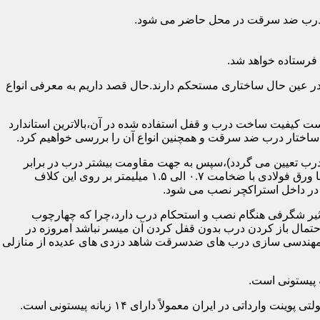
اد درب ضد سرقت در محل حاضر می شود.
فرستاده خواهد شد.
ر عین حال ساختاری مستحکم دارند.حال قصد داریم به معرفی انواع
 کیفیت ساخت درب و قفل استفاده شده در آن،بالاترین استاندارد
اختار درب ضد سرقت و همچنین انواع آن را بررسی خواهیم کرد.
درب تعیین می گردد)،سپس به جهت مقاومت بیشتر درب در برابر
خمش،۳ الی ۴ قید فولادی دقیقاً با همان سایز پروفیل های محیطی به صورت افقی به دو قید پروفیل عمودی محیطی جوش می شود و در انتها ورق فولادی با ضخامت ۰.۷ الی ۱.۵ میلیمتر بر روی این کلاف
 در داخل استراکچر نصب می شود.
۱.۵ تا ۲ میلی متر ساخته شده است،که این ضخامت تأثیر شگرفی هنگام نصب و استحکام درب دارد،چرا که چهارچوب
حتمال باز کردن درب بدون قفل کردن آن میسر نباشد امروزه در
م مهندسی سازی درب های ضدسرقت شاهد دزدی های عدیده از منازلی