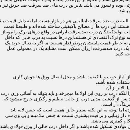
 بوده و نسوز می باشد.بنابراین درب های ضد سرقت ضد حریق نیز می
باشد.
لبته درب ضد سرقت ایتالیایی هم در بازار هست،اما به دلیل قیمت بال
تند.این درب ها از مصالح باکیفیتی ساخته شده اند و طبیعتا قیمت
اغلب تولیدکنندگان درب ضدسرقت ایرانی در واقع درهای ترک را مونتاژ
به نوع ترک اقتصادی تر هستند.این درها نسبت به درب هایی که داخل
خاطر قیمت پایینشان پرطرفدار هستند.اما اگر به دنبال خرید یک
 که یک درب ضدسرقت ارزان ممکن است مشابه یک در معمولی عمل
ه کنید.
ز آلیاژ خوب و با کیفیت باشد و محل اتصال ورق ها جوش کاری
 لنگه درب بر روی این لولا ها میچرخد و باید بتواند به آسانی وزن درب
باشد پس از گذشت مدتی درب از حالت تنظیم و رگلاژی خارج میشود که
ما توجه به این نکته بسیار حائز اهمیت است که جنس لایه باید
ف از زیبایی و براقیت بیشتری نسبت به جنس ملامینه و پی وی سی
کام کمتری می باشد.
ی فولادی تشکیل شده باشد و اگر داخل درب خالی از ورق فولادی باشد