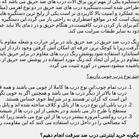
دستگیره یکی از مهم ترین یراق آلات درب های ضد حریق می باشد که دا
طراحی شده است.دستگیره درب های ضد حریق در دو نوع اهرمی (میله
به عملکرد و امنیت بالا کاربردی تر است.یکی از رایج ترین دستگیره ه
پنیک است که در مواقع اضطراری به راحتی باز می گردد.این دستگیره ا
کم برای باز کردن درب کافیست.در هنگام حریق و در دمای بالا نباید عمل
دود به سایر طبقات سرایت می کند.
رنگ درب ضد حریق:در ضد حریق باید در برابر حرارت و شعله مقاوم با
گرفت.زیرا با کوچک ترین جرقه ای امکان آتش گرفتن وجود دارد.از این 
استاندارد استفاده شود.پوشش رنگ درب های مقاوم در برابر حریق باید ب
مقاوم در برابر آن ایجاد کند.رنگ مورد استفاده در پوشش ضد حریق از
پاشیده میشود،سپس در کوره تثبیت می گردد.
چند نوع درب چوبی داریم؟
درب تمام چوب:این نوع درب ها کاملا از چوبی می باشند و هم
درب ها بالاتر از دیگر درب ها می باشد و همچنین اگر به خوبی نگ
این است که گران تر هستند و در شرایط جوی حساس هستند.
درب پانلی:این نوع درب ها از پانل و کلاف ساخته شده اند و پانل 
مسطح یا طرح دار می باشند و در بخشی از این درب ها از شیشه
درب روکشی:امروزه بیشتر درب ها از این نوع می باشند.زیرا که 
که مصالحی را در داخل درب استفاده می کنند که این مقاومت را ب
چگونه خرید اینترنتی درب ضد سرقت انجام دهیم؟