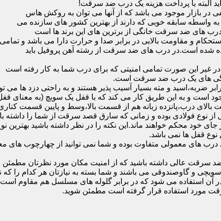
ید البته با پرداخت هزینه یک درب ضد سرقت!
بازار موجود می باشد که از آنها می توان به روکش هاس
که به واسطه سابقه خوبی که دارند از بهترین کشور های سازنده می
رب های ضد سرقت خانگی از برترین های این برند ها است
حکام و مقاومت بالایی در برابر صدا و حرارت دارا می باشد و تمامی
برده شده است.در درب های ضد سرقت از رشته آهن پروفیل باید
و در غیر این صورت تمامی امنیتی که برای درب شما به کار رفته است
یژگی های یک درب ضد سرقت است.
بر ضربه،اسید و مته بسیار آسیب پذیر هستند و به راحتی دزد ها می توا
ه می شود که این در نمونه های 16 و 20 زبانه موجود است و به این طریق کار می کند که با 
قفل از نوع فولادی بوده و زمانی که سارق قصد سرقت از شما را داشته ب
 در جای خود محکم خواهند ماند.این نکته را در نظر داشته باشید بهتری
 نوع قفل ها نمی باشد.
ای معمولی متفاوت بوده و شما نمی توانید از چهارچوب های معمولی
ضد سرقت عالی داشته باشید که از امنیت مکان مورد نظرتان مطمئن ب
 و گاوصندوقی می باشند و شما بسته به نیازتان هر کدام را که نیاز 
 آن استفاده می شود که در برابر گلوله های مسلسل هم مقاوم است
قت مورد استفاده قرار گرفته است مطمئن شوید.