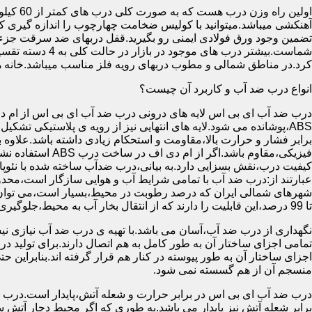
آهنکشی میباشد.میتوانید با کولیس ضخامت چهارچوب را اندازه گیری کنید
تضمین وجود ورق فولادی ایمنی رو بگیرید.قفل دربهای ضد سرقت جزء
شماست.بیشتر در
کرد.در مناطق شمالی و مطوب دربهای رویه فلز مناسب میباشد.خانه 
انواع درب ضد آب و کاربرد آن چیست؟
درب ضد آب ای بی اس لایه های درونی درب ضد آب ای بی اس از ام دی 
فیزیکی،مقاوم باشد.اگ
کیفیت درب،نقش بسزایی دارد.به بیانی،درب ضدآب ساخته شده با نئو
عبارتند از:درب ضد آب با تمامی شرایط آب و هوایی سازگار است،محدو
تا 99 درصد،این قابلیت را دارند که از انتقال بخار آب به محیط،جلوگیری کنند.
نگهداری از درب ضد آب،آسان می باشد.با تهیه ی درب ضد آب نیازی نی
تمامی اجزای ساختار آن به طور کامل به هم اتصال دارند.برای تولید در
اجزای ساختار آن به طور پیوسته در کنار هم قرار گرفته اند.بنابراین 
منسجم آن از هم گسسته نمی شود.
درب ضد آب ای بی اس در برابر حرارت و شعله آتش،پایدار است.درب ضد
برابر شعله آتش نیز پایدار می باشد.به طوری که اگر محیط دچار آت