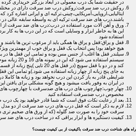
در حقیقت شما یک درب معمولی در ابعاد بزرگتر خریداری کرده ا
روکش درب ضد سرقت:روکش درب ضد سرقت دارای در مختلفی در 
ایتالیایی،اروپایی،آمریکایی،چینی،ترکیه ای و ایرانی اشاره کرد 
باشند.درب های ضد سرقت ترکیه ای به واسطه سابقه عالی در د
ورق و آهن آلات مورد استفاده در درب:درب های ضد سرقت از است
این ها به خاطر ابزار و وسایلی است که در این درب ها به کار 
استفاده شود
قفل و یراق:قفل و یراق ها همگی باید از مرغوب ترین ها باشند 
هیچ خواهد بود! پس انتخاب یک قفل و یراق خوب از مهمترین و
سیلندر قفل ها اغلب از جنس مس بوده و تمامی این قفل ها در برا
سیستم استفاد
به جای پنج زبانه از چهار زبانه استفاده می شود.)و تمامی این 
شرایطی قادر به باز کردن این درب نخواهد بود و زبانه ها کاملا
در ایران به وفور یافت میشود و هیچ گونه مشکلی برای یافتن این
چهار چوب:چهارچوب های درب های ضدسرقت با چهارچوب های درب ه
مخصوص درب ضدسرقت استفاده کنید
بعد از رعایت نکات فوق است که شما قادر خواهید بود یک درب 
لازم به ذکر است که قفل درب های درب ضد سرقت از دو مدل سویچی
سرقت خود را به صورت ضد گلوله (که از ورق های ضخیم تری در
کیفیت دستگیره ها و ابزار یراقی که در ساخت درب های ضد سر
راه های شناخت درب ضد سرقت باکیفیت از بی کیفیت چیست؟