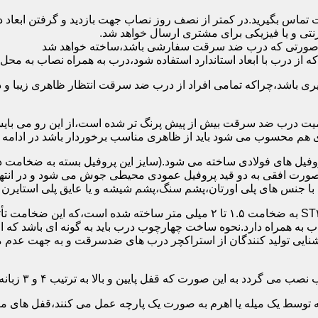
 تماس بگیرید.در کمتر از نصف روز نصاب جهت بازدید و گرفتن ابع
نتی و یا فیزیکی برای مشتری ارسال خواهد شد.
در صورتی که درب ضد سرقت سفارشی باشد،ساخته خواهد شد
 درب با ابعاد استاندارد استفاده شود،درب به همراه نصاب به محل 
ی باشد،چراکه تمامی افراد از درب ضد سرقت انتظار ظاهری زیبا و د
یت درب ضد سرقت بیش از پیش پرنگ تر شده است،از این رو می بایست
هم محسوب می شود باید از ظاهری مناسب برخوردار باشد در ادامه س
وفیل های فولادی ساخته می شود.(سایز این پروفیل بسته به ضخامت 
با جنس های پلی اورتان،پشم سنگ،پشم شیشه و یا عایق پلی استایرن
چهارچوب و رویه درب ضد سرقت:معمولاً با استفاده از ورق فولادی ST۳۷ به ضخامت 
به همراه دارد.نحوه ساخت چهارچوب درب باید به گونه ای باشد که ا
آشنایی تولید کنندگان از استراکچر درب های ضدسرقت و به جهت عد
این صورت که قفل پایین و بالا به ترتیب ۴ و ۳ زبانه پیستونی است.