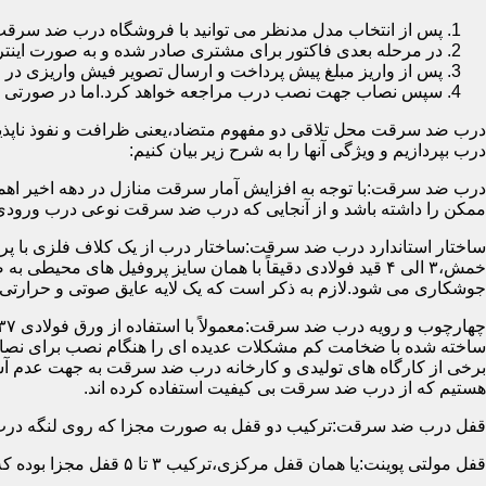
پس از انتخاب مدل مدنظر می توانید با فروشگاه درب ضد سرقت
در مرحله بعدی فاکتور برای مشتری صادر شده و به صورت اینتر
پس از واریز مبلغ پیش پرداخت و ارسال تصویر فیش واریزی 
سپس نصاب جهت نصب درب مراجعه خواهد کرد.اما در صورتی که از
درب ضد سرقت محل تلاقی دو مفهوم متضاد،یعنی ظرافت و نفوذ ناپذیر
درب بپردازیم و ویژگی آنها را به شرح زیر بیان کنیم:
درب ضد سرقت:با توجه به افزایش آمار سرقت منازل در دهه اخیر اهم
ممکن را داشته باشد و از آنجایی که درب ضد سرقت نوعی درب ورودی 
ساختار استاندارد درب ضد سرقت:ساختار درب از یک کلاف فلزی با پر
جوشکاری می شود.لازم به ذکر است که یک لایه عایق صوتی و حرارتی 
ساخته شده با ضخامت کم مشکلات عدیده ای را هنگام نصب برای نصاب 
برخی از کارگاه های تولیدی و کارخانه درب ضد سرقت به جهت عدم 
هستیم که از درب ضد سرقت بی کیفیت استفاده کرده اند.
قفل درب ضد سرقت:ترکیب دو قفل به صورت مجزا که روی لنگه درب نصب می گردد به 
قفل مولتی پوینت:یا همان قفل مرکزی،ترکیب ۳ تا ۵ قفل مجزا بوده که توسط یک میله یا اهرم به صورت یک پارچه عمل می کنند،قفل های مولتی پوینت وارداتی در ایران معمولاً دارای ۱۴ زبانه پیستونی است.