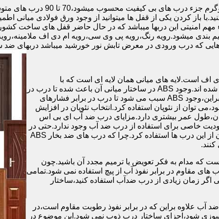
.با باز کردن یکی از قفل ها میتوانید از وجود ورق فولادی میانی اطمی
 مهم امنیتی این دربها میباشد که در حال حاضر قفل های ساخت کشو
ب های موجود در بازار در حالت کلی به 4 دسته تقسیم بندی میشود.رویه رنگ،رویه پی وی سی،رویه 
هایی که درب ورودی در معرض تابش نور خورشید میباشد دربهای ضد 
اف است.لایه های میانی همان لایه ای است که با
ABS،پوشانده می شود.لایه های انتهایی نیز از رویه ی پلاستیکی تشکیل شده اند.وجود ABS در ساختار میانی آن باعث شده تا درب در
برابر فشار و حرارت بالا،مقاومت و استحکام زیادی داشته باشد.علاوه براین،وجود ABS سبب می شود تا درب در برابر فشارهای
ر از ام دی اف در ساخت درب ABS استفاده نشود،می توان از نئوپان استفاده کرد.انتخاب نئوپان در افزایش
پان،طول عمر بیشتری دارد.مزایای درب ضد آب ای بی اس
دیت خاصی برای استفاده از درب ضد آب وجود ندارد.حتی در
شهرهای شمالی ایران که درصد رطوبت در محیط،بسیار است،می توان از این درب ها استفاده کرد.چرا که درب های ضد بخار ABS
ست که مدام به فکر تعویض یا ترمیم مجدد آن باشید.چون
ب های مقاوم در برابر نفوذ آب از پیچ استفاده نمی شود.تمامی
حتی اگر زمان زیادی از درب ضدآب استفاده کنید،ساختار
 آب علاوه براین که در برابر نفوذ رطوبت مقاوم است،در
ش سوزی شود،اجزای ساختار درب ذوب نمی شود.این موضوع در