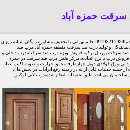
 سرقت حمزه آباد
،با
09192211934-خانم تهرانی-با تخفیف مشاوره رایگان شبانه روزی
،نمایندگی و تولید درب ضد سرقت منطقه حمزه آباد،درب ضد
ای ضد سرقت پورتال ترکیه.فروش ویژه درب ضد سرقت،درب داخلی و
،فروش درب با نرخ اتحادیه،مرکز پخش درب ضد سرقت در حمزه
 لابی در حمزه آباد،ایمن ترین درب ضد سرقت-خرید مستقیم از کارخانه قفل گاوصندوقی کاله،ضد برش و ضد دیلم 100% وارداتی،ورق فولادی دوبل چهارطرفه،عایق حرارت و صوت،اکیپ نصاب
،تعمیرات درب ضد سرقت از جمله خدمات قابل ارائه در زمینه رفع ایرادات در بخش های
ل ساختمان می‌باشد.طبق تحقیقات انجام شده،درب لابی لوکس