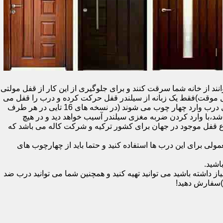
نند از خانه شما سرقت کنند و برای جلوگیری از این کار از قفل مولتی
قفل یک سویچ (به معنای قفل موقت)فقط یک زبانه از سیلندر قفل حرکت کرده و درب را قفل می
کند و در دو با قفل سویچ (در قفل های 20 تایی )پنج زبانه از قسمت بالای درب،پانزده زبانه هم از قسمت بالا،وسط و پایین قسمت کناری درب وارد چهار چوب می شوند (در نسخه های 16 تایی در هر طرف
اشد،با وارد کردن ضربه مغزی سیلندر آسیب خواهد دید و در هیچ
ن نوع قفل موجود در جهان برای کشور ترکیه و شرکت کاله می باشد که
 برای این درب ها استفاده کنید و حتما باید از چهارچوب های
اشید.
داشته باشید می توانید تهیه کنید و همچنین شما می توانید درب ضد
)سفارش دهید!