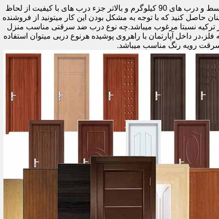
اولین راه وزن درب هست که به صورت کلی درب های کمتر از 60 کیلوگرم جزء درب های بی کیفیت محسوب میشود،70 تا 90 درب های متوسط و درب های 90 کیلوگرم و بالاتر جزء درب های با کیفیت از لحاظ
نان حاصل کنید که با توجه به مشکل بودن این کار میتونید از فروشنده
ر ترکیه نسبتا مرغوب میباشد.چه نوع درب ضد سرقتی مناسب منزل
ام دی اف ملامینه،رویه فلز،در داخل آپارتمان با راهروی پوشیده هرنوع دربی میتوان استفاده
سرقت رویه رنگ مناسب میباشد.