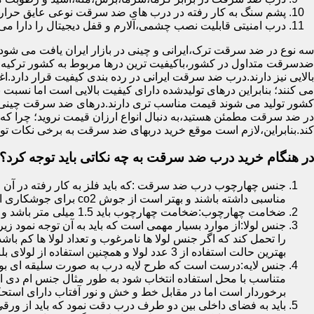
پشم سنگ به کار رفته در درب های ضد سرقت نوعی عایق حرارتی
درب امنیتی قابلیت نصب چشمی،آلارم و قفل دیجیتال را دارا می 
سه نوع در ضد سرقت ترک،ایرانی و چینی در بازار ایران یافت می شود.ا
ضدسرقت متداول در کشور،باکیفیت ترین درها مربوط به کشور ترکیه هس
بالایی نیز دارند.درب ضد سرقت ایرانی در رده بندی کیفیت قرار دارد.
می کنند؛ بنابراین درهای تولیدشده دارای کیفیت بالایی است اما نسبت 
کشور تولید می شوند قیمت مناسب تری دارند.درهای ضد سرقت چینی به 
در ضد سرقت مطمئن هستید،به دنبال انواع ارزان قیمت نروید؛ چرا
کند.بنابراین،لازم است موقع خرید دربهای ضد سرقت به برخی نکات توج
در هنگام خرید درب ضد سرقت به چه نکاتی باید توجه کرد؟
جنس چهارچوب درب ضد سرقت :که باید فلز به کار رفته در آن ا
مناسبی داشته باشند و بهتر است از جوش co2 برای جوشکاری استفاده شده باشد.
ضخامت چهارچوب:ضخامت چهارچوب باید 1.5 میلی متر باشد و یا بالاتر از آن
جنس لولا:از موارد بسیار مهمی است که باید به آن توجه نمود زیرا
را تحمل کند که اگر جنس لولا ها نامرغوب و تعداد لولا ها کم 
بهترین حالت استفاده از 3 عدد لولا و همچنین استفاده از لولای بلبرینگ دار است.
جنس لایه:درست است که طرح لایه درب به صورت سلیقه ای بوده ا
متناسب با محل استفاده انتخاب شود به طور مثال جنس ام دی ا
برخوردار است اما در مقابل خط و خش و نور آفتاب دارای استح
باید به فضای داخلی بین دو طرف درب دقت نمود که باید از ورق