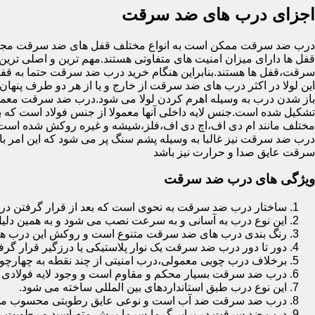
اجزای درب های ضد سرقت
درب ضد سرقت ممکن است به انواع مختلف قفل های ضد سرقت مجهز 
قفل ها دارای میزان امنیت های متفاوتی هستند.مهم ترین و اصلی ترین
سرقت،قفل ها هستند.بنابراین هنگام خرید درب ضد سرقت حتما به قفل 
این لولا در اکثر درب های ضد سرقت از خارج و یا از هر دو طرف پنهان 
باز شدن درب به وسیله اهرم کردن لولا می شود.درب ضد سرقت معمولا
تشکیل شده است.جنس لایه داخلی آنها معمولا از جنس فولاد است که با
مختلف مانند ام دی اف،اچ دی اف،فلز،شیشه و غیره روکش شده است
درب ضد سرقت نیز غالبا به وسیله پشم سنگ پر می شود که این امر
سرقت عایق صدا و حرارت نیز باشد
ویژگی های درب ضد سرقت
ساختار درب ضد سرقت به نحوی است که بعد از قرار گرفتن در چ
این نوع درب به آسانی و به سرعت نصب می شود و به همین دلی
رنگ بندی درب های ضد سرقت متنوع است و روکش این درب ها معمولا از جنس MDF با روکش
دور تا دور درب ضد سرقت یک نوار پلاستیکی یا درزگیر قرار گرفت
برخلاف درب چوبی معمولی،درب امنیتی از چند نقطه به چهارچ
درب ضد سرقت بسیار محکم و مقاوم است و وجود لایه فولادی د
این نوع درب طبق استانداردهای بین المللی ساخته می شود.
درب ضد سرقت ضد آب است و نوعی عایق رطوبتی محسوب می
درب ضد سرقت در برابر گرما،سرما،برش،مته،اسید و رطوبت مقاوم