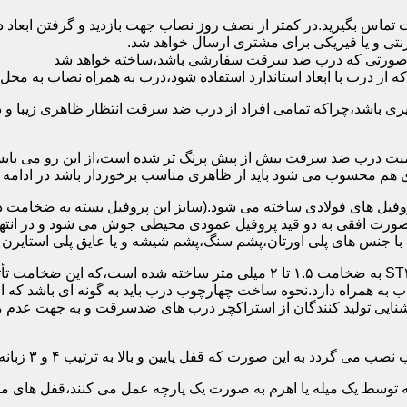
 تماس بگیرید.در کمتر از نصف روز نصاب جهت بازدید و گرفتن ابع
نتی و یا فیزیکی برای مشتری ارسال خواهد شد.
در صورتی که درب ضد سرقت سفارشی باشد،ساخته خواهد شد
 درب با ابعاد استاندارد استفاده شود،درب به همراه نصاب به محل 
ی باشد،چراکه تمامی افراد از درب ضد سرقت انتظار ظاهری زیبا و د
یت درب ضد سرقت بیش از پیش پرنگ تر شده است،از این رو می بایست
هم محسوب می شود باید از ظاهری مناسب برخوردار باشد در ادامه س
وفیل های فولادی ساخته می شود.(سایز این پروفیل بسته به ضخامت 
با جنس های پلی اورتان،پشم سنگ،پشم شیشه و یا عایق پلی استایرن
چهارچوب و رویه درب ضد سرقت:معمولاً با استفاده از ورق فولادی ST۳۷ به ضخامت 
به همراه دارد.نحوه ساخت چهارچوب درب باید به گونه ای باشد که ا
آشنایی تولید کنندگان از استراکچر درب های ضدسرقت و به جهت عد
این صورت که قفل پایین و بالا به ترتیب ۴ و ۳ زبانه پیستونی است.