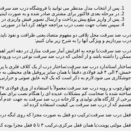
پس از انتخاب مدل مدنظر می توانید با فروشگاه درب ضد سرقت
در مرحله بعدی فاکتور برای مشتری صادر شده و به صورت اینتر
پس از واریز مبلغ پیش پرداخت و ارسال تصویر فیش واریزی 
سپس نصاب جهت نصب درب مراجعه خواهد کرد.اما در صورتی که از
درب ضد سرقت محل تلاقی دو مفهوم متضاد،یعنی ظرافت و نفوذ ناپذیر
درب بپردازیم و ویژگی آنها را به شرح زیر بیان کنیم:
درب ضد سرقت:با توجه به افزایش آمار سرقت منازل در دهه اخیر اهم
ممکن را داشته باشد و از آنجایی که درب ضد سرقت نوعی درب ورودی 
ساختار استاندارد درب ضد سرقت:ساختار درب از یک کلاف فلزی با پر
جوشکاری می شود.لازم به ذکر است که یک لایه عایق صوتی و حرارتی 
ساخته شده با ضخامت کم مشکلات عدیده ای را هنگام نصب برای نصاب 
برخی از کارگاه های تولیدی و کارخانه درب ضد سرقت به جهت عدم 
هستیم که از درب ضد سرقت بی کیفیت استفاده کرده اند.
قفل درب ضد سرقت:ترکیب دو قفل به صورت مجزا که روی لنگه درب نصب می گردد به 
قفل مولتی پوینت:یا همان قفل مرکزی،ترکیب ۳ تا ۵ قفل مجزا بوده که توسط یک میله یا اهرم به صورت یک پارچه عمل می کنند،قفل های مولتی پوینت وارداتی در ایران معمولاً دارای ۱۴ زبانه پیستونی است.