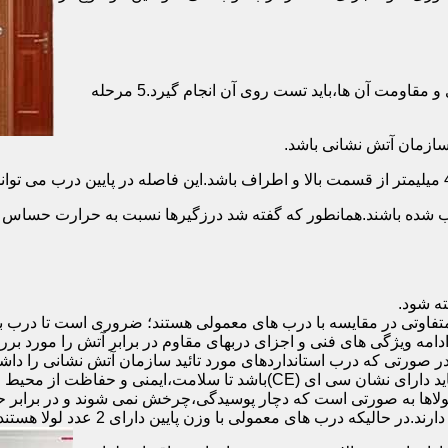
برای حصول اطمینان از عملکرد دربهای ضد حریق مطابق با دسته بندی و مقاومت آن ها،باید تست روی آن انجام گیرد.5 مرحله
صب شده باشند.همانطور که گفته شد درزگیرها نسبت به حرارت حساس ب
تفاوتی در مقایسه با درب های معمولی هستند؛ ضروری است تا درب ب
 ادامه ویژگی های فنی و اجزای دربهای مقاوم در برابر آتش را مورد بر
 در صورتی که درب استانداردهای مورد تائید سازمان آتش نشانی را داش
مقاومت بالایی برخوردار باشند:لولای در ضد حریق :لولای این درب ها باید دار
لاها به صورتی است که دچار پوسیدگی،چرخش نمی شوند و در برابر حرا