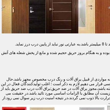
وده و به هنگام بروز حریق حجیم شده و مانع از پخش شعله های آتش
ه مواردی از قبیل یراق آلات و رنگ درب مخصوص مجهز باشد.حال
رسی قرار می دهیم.لازم به ذکر است ؛ اغلب تولیدکنندگان فعال در این
ته باشد،مجوز یراق آلات در ضد حریق:یراق آلات درب ضد حریق باید از
ای نشان سی ای (CE)باشد تا سلامت،ایمنی و حفاظت از محیط زیست آن مطابق با الزامات اساسی مورد تائید باشد.در حقیقت می
رت بالا ذوب نمی گردند،در نتیجه امنیت درب زیر سوال نمی رود.از