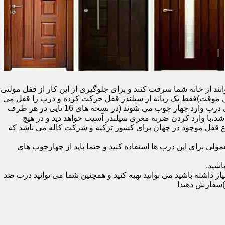
نند از خانه شما سرقت کنند و برای جلوگیری از این کار از قفل مولتی
قفل یک سویچ (به معنای قفل موقت)فقط یک زبانه از سیلندر قفل حرکت کرده و درب را قفل می
کند و در دو با قفل سویچ (در قفل های 20 تایی )پنج زبانه از قسمت بالای درب،پانزده زبانه هم از قسمت بالا،وسط و پایین قسمت کناری درب وارد چهار چوب می شوند (در نسخه های 16 تایی در هر طرف
اشد،با وارد کردن ضربه مغزی سیلندر آسیب خواهد دید و در هیچ
ن نوع قفل موجود در جهان برای کشور ترکیه و شرکت کاله می باشد که
 برای این درب ها استفاده کنید و حتما باید از چهارچوب های
اشید.
داشته باشید می توانید تهیه کنید و همچنین شما می توانید درب ضد
)سفارش دهید!