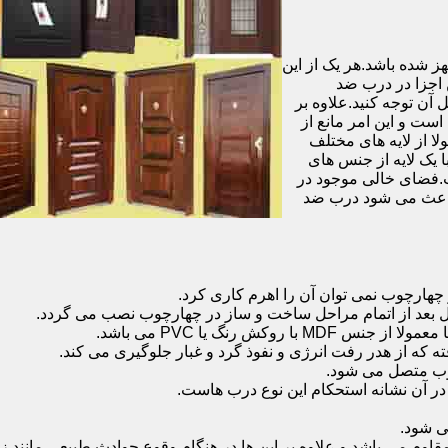
شده باشد.هر یک از این
 اجزا در درب ضد
آن توجه کنید.علاوه بر
است و این امر مانع از
 از لایه های مختلف
 یک لایه از جنس های
.فضای خالی موجود در
 باعث می شود درب ضد
هارچوب نمی توان آن را اهرم کاری کرد.
ل بعد از اتمام مراحل ساخت و ساز در چهارچوب نصب می گردد.
 رنگ یا PVC می باشد.
ه که از هدر رفت انرژی و نفوذ گرد و غبار جلوگیری می کند.
وب متصل می شود.
ر آن نشانه استحکام این نوع درب هاست.
 شود.
 می باشد و علاوه بر این ها در هنگام وقوع حوادث طبیعی مانند زل