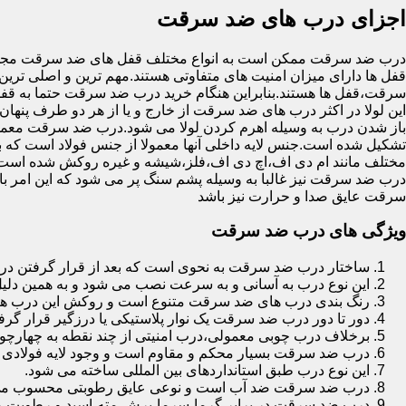
اجزای درب های ضد سرقت
درب ضد سرقت ممکن است به انواع مختلف قفل های ضد سرقت مجهز 
قفل ها دارای میزان امنیت های متفاوتی هستند.مهم ترین و اصلی ترین
سرقت،قفل ها هستند.بنابراین هنگام خرید درب ضد سرقت حتما به قفل 
این لولا در اکثر درب های ضد سرقت از خارج و یا از هر دو طرف پنهان 
باز شدن درب به وسیله اهرم کردن لولا می شود.درب ضد سرقت معمولا
تشکیل شده است.جنس لایه داخلی آنها معمولا از جنس فولاد است که با
مختلف مانند ام دی اف،اچ دی اف،فلز،شیشه و غیره روکش شده است
درب ضد سرقت نیز غالبا به وسیله پشم سنگ پر می شود که این امر
سرقت عایق صدا و حرارت نیز باشد
ویژگی های درب ضد سرقت
ساختار درب ضد سرقت به نحوی است که بعد از قرار گرفتن در چ
این نوع درب به آسانی و به سرعت نصب می شود و به همین دلی
رنگ بندی درب های ضد سرقت متنوع است و روکش این درب ها معمولا از جنس MDF با روکش
دور تا دور درب ضد سرقت یک نوار پلاستیکی یا درزگیر قرار گرفت
برخلاف درب چوبی معمولی،درب امنیتی از چند نقطه به چهارچ
درب ضد سرقت بسیار محکم و مقاوم است و وجود لایه فولادی د
این نوع درب طبق استانداردهای بین المللی ساخته می شود.
درب ضد سرقت ضد آب است و نوعی عایق رطوبتی محسوب می
درب ضد سرقت در برابر گرما،سرما،برش،مته،اسید و رطوبت مقاوم