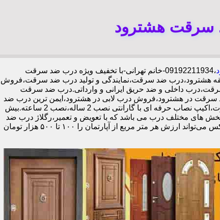
د سرقت هشترود
د
،09192211934-خانم تهرانی-با تخفیف ویژه درب ضد سرقت
طقه هشترود،درب ضد سرقت،نمایندگی و تولید درب ضد سرقت،فروش
 سرقت،درب داخلی و ضد حریق ایرانی و وارداتی.درب ضد سرقت
سرقت در هشترود،فروش درب لابی در هشترود،ایمن ترین درب ضد
سرقت-خرید مستقیم از کارخانه قفل گاوصندوقی کاله،ضد برش و ضد دیلم 100% وارداتی،ورق فولادی دوبل چهارطرفه،عایق حرارت و صوت،اکیپ نصاب حرفه ای با گارانتی نصب 2 ساله،نصب 2 ساعته.بیش
در بخش های مختلف درب می باشد که با تعویض و تعمیر،رگلاژ درب ضد
سرقت،درب لابی و یا درب ورودی ساختمان از جمله عوامل تأثیر گذار در ظاهر کل ساختمان می‌باشد.طبق تحقیقات انجام شده،درب لابی لوکس می‌تواند ارزش هر متر مربع از آپارتمان را ۱۰۰ تا ۵۰۰ هزار تومان