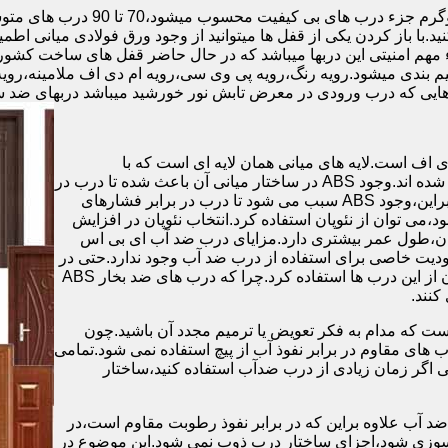
.با باز کردن یکی از قفل ها میتوانید از وجود ورق فولادی میانی اطمی
 مهم امنیتی این دربها میباشد که در حال حاضر قفل های ساخت کشو
ب های موجود در بازار در حالت کلی به 4 دسته تقسیم بندی میشود.رویه رنگ،رویه پی وی سی،رویه 
هایی که درب ورودی در معرض تابش نور خورشید میباشد دربهای ضد 
اف است.لایه های میانی همان لایه ای است که با
ABS،پوشانده می شود.لایه های انتهایی نیز از رویه ی پلاستیکی تشکیل شده اند.وجود ABS در ساختار میانی آن باعث شده تا درب در
برابر فشار و حرارت بالا،مقاومت و استحکام زیادی داشته باشد.علاوه براین،وجود ABS سبب می شود تا درب در برابر فشارهای
ر از ام دی اف در ساخت درب ABS استفاده نشود،می توان از نئوپان استفاده کرد.انتخاب نئوپان در افزایش
پان،طول عمر بیشتری دارد.مزایای درب ضد آب ای بی اس
دیت خاصی برای استفاده از درب ضد آب وجود ندارد.حتی در
شهرهای شمالی ایران که درصد رطوبت در محیط،بسیار است،می توان از این درب ها استفاده کرد.چرا که درب های ضد بخار ABS
ست که مدام به فکر تعویض یا ترمیم مجدد آن باشید.چون
ب های مقاوم در برابر نفوذ آب از پیچ استفاده نمی شود.تمامی
حتی اگر زمان زیادی از درب ضدآب استفاده کنید،ساختار
 آب علاوه براین که در برابر نفوذ رطوبت مقاوم است،در
ش سوزی شود،اجزای ساختار درب ذوب نمی شود.این موضوع در