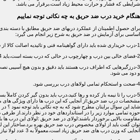
شرایطی که فشار و حرارت محیط زیاد است،برقرار می باشد.
هنگام خرید درب ضد حریق به چه نکاتی توجه نماییم
اساسی برای آزمایش در ضد حریق به شرح زیر انجام می گیرد:
1-درب خریداری شده باید دارای گواهینامه فنی و تائیدیه اصالت کالا از سازمان آتش نشانی باشد.
2-فضای خالی بین درب و چهارچوب در حالی که درب بسته است،باید 4 میلیمتر از قسمت بالا و اطراف باشد.این فاصله در پایین درب می تواند تا 8 میلیمتر باشد.به عبارتی نور نباید از پایین درب درز نماید.
3-درزگیرهایی که اطراف درب هستند باید دقیق و بدون هیچ آسیبی ن
و دود می شود.
4-صحت و استحکام تمامی لولاهای درب بررسی شود.
5-درب را تا نیمه باز کرده و رها کنید،درب باید بدون گیر کردن کاملاً بسته شود.
مشخصات درب ضد حریق:از آنجایی که این درب ها دارای ویژگی های م
شاید این سوال برایتان مطرح شود که به چه نکاتی باید توجه نمود ؟ در
حوزه تمامی موارد زیر را در استانداردهای خود در نظر دارند.از طرفی
توان گفت باید از لولای مخصوص درب ضد حریق بهره برد.ساختار این لو
آنجایی که وزن درب های ضد حریق زیاد است،معمولاً به 3 عدد لولا نیاز دارند.در حالیکه درب های معمولی با وزن پایین دارای 2 عدد لولا هستند.