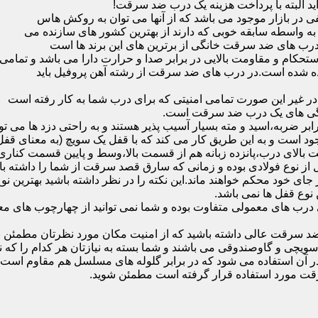
ید البته با پرداخت هزینه یک درب ضد سرقت!
بازار موجود می باشد که از آنها می توان به روکش هاس
که به واسطه سابقه خوبی که دارند از بهترین کشور های سازنده می
رب های ضد سرقت خانگی از برترین های این برند ها است
حکام و مقاومت بالایی در برابر صدا و حرارت دارا می باشد و تمامی
برده شده است.در درب های ضد سرقت از رشته آهن پروفیل باید
و در غیر این صورت تمامی امنیتی که برای درب شما به کار رفته است
یژگی های یک درب ضد سرقت است.
بر ضربه،اسید و مته بسیار آسیب پذیر هستند و به راحتی دزد ها می توا
ه می شود که این در نمونه های 16 و 20 زبانه موجود است و به این طریق کار می کند که با 
قفل از نوع فولادی بوده و زمانی که سارق قصد سرقت از شما را داشته ب
 در جای خود محکم خواهند ماند.این نکته را در نظر داشته باشید بهتری
 نوع قفل ها نمی باشد.
ای معمولی متفاوت بوده و شما نمی توانید از چهارچوب های معمولی
ضد سرقت عالی داشته باشید که از امنیت مکان مورد نظرتان مطمئن ب
 و گاوصندوقی می باشند و شما بسته به نیازتان هر کدام را که نیاز 
 آن استفاده می شود که در برابر گلوله های مسلسل هم مقاوم است
قت مورد استفاده قرار گرفته است مطمئن شوید.