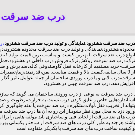
درب ضد سرقت هش
درب ضد سرقت هشترود
،
نمایندگی و تولید درب ضد سرقت هشترود
در
محدوده هشترود،نمایندگی و تولید درب ضد سرقت محدوده هشترود،
انواع درب ضد سرقت با بهترین کیفیت و مناسب ترین قیمت،تولید کن
ترک.درب ضد سرقت روکش ترک،فروش درب داخلی در هشترود،حمل بار
از 9 سال سابقه.کیفیت بالا و قیمت مناسب.ایمن،قدرتمند،زیبا،تعم
افزایش دهد،درب ضد سرقت چینی در هشترود،
.
درب ضد سرقت به نوعی از درب ورودی ساختمان می گویند که سازنده
استانداردهایی خاص و عایق کردن درب نسبت به حرارت،رطوبت و صدا،آ
بتواند از تخریب قفل،لولا،دستگیره درب ضد سرقت یا بدنه جلوگیری کرده
ورود دزد به محل مورد نظر بشود.از این رو به آن ها درب ضد سرقت می
درب های ضد سرقت از لحاظ فنی و ساختاری باید مولفه هایی را برا استا
باشند.هرچند به طور کلی درب های ضد سرقت از ساختار یکسانی بهرم
و کیفیت ساخت درب های ضد سرقت با یکدیکر متفاوت است.