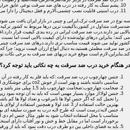
پشم سنگ به کار رفته در درب های ضد سرقت نوعی عایق حرارتی
درب امنیتی قابلیت نصب چشمی،آلارم و قفل دیجیتال را دارا می 
سه نوع در ضد سرقت ترک،ایرانی و چینی در بازار ایران یافت می شود.ا
ضدسرقت متداول در کشور،باکیفیت ترین درها مربوط به کشور ترکیه هس
بالایی نیز دارند.درب ضد سرقت ایرانی در رده بندی کیفیت قرار دارد.
می کنند؛ بنابراین درهای تولیدشده دارای کیفیت بالایی است اما نسبت 
کشور تولید می شوند قیمت مناسب تری دارند.درهای ضد سرقت چینی به 
در ضد سرقت مطمئن هستید،به دنبال انواع ارزان قیمت نروید؛ چرا
کند.بنابراین،لازم است موقع خرید دربهای ضد سرقت به برخی نکات توج
در هنگام خرید درب ضد سرقت به چه نکاتی باید توجه کرد؟
جنس چهارچوب درب ضد سرقت :که باید فلز به کار رفته در آن ا
مناسبی داشته باشند و بهتر است از جوش co2 برای جوشکاری استفاده شده باشد.
ضخامت چهارچوب:ضخامت چهارچوب باید 1.5 میلی متر باشد و یا بالاتر از آن
جنس لولا:از موارد بسیار مهمی است که باید به آن توجه نمود زیرا
را تحمل کند که اگر جنس لولا ها نامرغوب و تعداد لولا ها کم 
بهترین حالت استفاده از 3 عدد لولا و همچنین استفاده از لولای بلبرینگ دار است.
جنس لایه:درست است که طرح لایه درب به صورت سلیقه ای بوده ا
متناسب با محل استفاده انتخاب شود به طور مثال جنس ام دی ا
برخوردار است اما در مقابل خط و خش و نور آفتاب دارای استح
باید به فضای داخلی بین دو طرف درب دقت نمود که باید از ورق