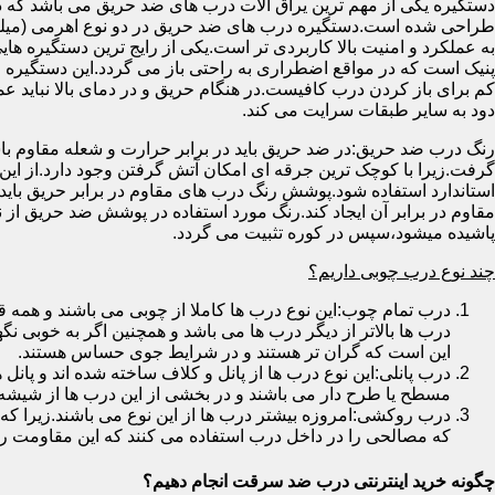
دستگیره یکی از مهم ترین یراق آلات درب های ضد حریق می باشد که دا
طراحی شده است.دستگیره درب های ضد حریق در دو نوع اهرمی (میله
به عملکرد و امنیت بالا کاربردی تر است.یکی از رایج ترین دستگیره ه
پنیک است که در مواقع اضطراری به راحتی باز می گردد.این دستگیره ا
کم برای باز کردن درب کافیست.در هنگام حریق و در دمای بالا نباید عمل
دود به سایر طبقات سرایت می کند.
رنگ درب ضد حریق:در ضد حریق باید در برابر حرارت و شعله مقاوم با
گرفت.زیرا با کوچک ترین جرقه ای امکان آتش گرفتن وجود دارد.از این 
استاندارد استفاده شود.پوشش رنگ درب های مقاوم در برابر حریق باید ب
مقاوم در برابر آن ایجاد کند.رنگ مورد استفاده در پوشش ضد حریق از
پاشیده میشود،سپس در کوره تثبیت می گردد.
چند نوع درب چوبی داریم؟
درب تمام چوب:این نوع درب ها کاملا از چوبی می باشند و هم
درب ها بالاتر از دیگر درب ها می باشد و همچنین اگر به خوبی نگ
این است که گران تر هستند و در شرایط جوی حساس هستند.
درب پانلی:این نوع درب ها از پانل و کلاف ساخته شده اند و پانل 
مسطح یا طرح دار می باشند و در بخشی از این درب ها از شیشه
درب روکشی:امروزه بیشتر درب ها از این نوع می باشند.زیرا که 
که مصالحی را در داخل درب استفاده می کنند که این مقاومت را ب
چگونه خرید اینترنتی درب ضد سرقت انجام دهیم؟