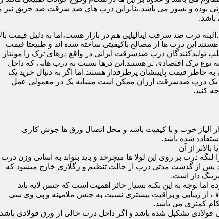
 بوده و نسوز می باشد.بنابراین درب های ضد سرقت ضد حریق نیز می
باشد.
لبته درب ضد سرقت ایتالیایی هم در بازار هست،اما به دلیل قیمت بال
تند.این درب ها از مصالح باکیفیتی ساخته شده اند و طبیعتا قیمت
اغلب تولیدکنندگان درب ضدسرقت ایرانی در واقع درهای ترک را مونتاژ
به نوع ترک اقتصادی تر هستند.این درها نسبت به درب هایی که داخل
خاطر قیمت پایینشان پرطرفدار هستند.اما اگر به دنبال خرید یک
 که یک درب ضدسرقت ارزان ممکن است مشابه یک در معمولی عمل
ه کنید.
ز آلیاژ خوب و با کیفیت باشد و محل اتصال ورق ها جوش کاری
 لنگه درب بر روی این لولا ها میچرخد و باید بتواند به آسانی وزن درب
باشد پس از گذشت مدتی درب از حالت تنظیم و رگلاژی خارج میشود که
ما توجه به این نکته بسیار حائز اهمیت است که جنس لایه باید
ف از زیبایی و براقیت بیشتری نسبت به جنس ملامینه و پی وی سی
کام کمتری می باشد.
ی فولادی تشکیل شده باشد و اگر داخل درب خالی از ورق فولادی باشد