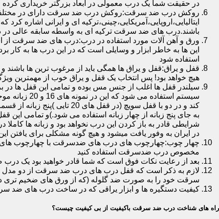
در حقیقت شما یک درب معمولی در ابعاد بزرگتر خریداری کرده ا
روکش درب ضد سرقت:روکش درب ضد سرقت دارای در مختلفی در 
ایتالیایی،اروپایی،آمریکایی،چینی،ترکیه ای و ایرانی اشاره کرد 
باشند.درب های ضد سرقت ترکیه ای به واسطه سابقه عالی در د
ورق و آهن آلات مورد استفاده در درب:درب های ضد سرقت از است
این ها به خاطر ابزار و وسایلی است که در این درب ها به کار 
استفاده شود
قفل و یراق:قفل و یراق ها همگی باید از مرغوب ترین ها باشند 
هیچ خواهد بود! پس انتخاب یک قفل و یراق خوب از مهمترین و
سیلندر قفل ها اغلب از جنس مس بوده و تمامی این قفل ها در برا
سیستم استفاد
به جای پنج زبانه از چهار زبانه استفاده می شود.)و تمامی این 
شرایطی قادر به باز کردن این درب نخواهد بود و زبانه ها کاملا
در ایران به وفور یافت میشود و هیچ گونه مشکلی برای یافتن این
چهار چوب:چهارچوب های درب های ضدسرقت با چهارچوب های درب ه
مخصوص درب ضدسرقت استفاده کنید
بعد از رعایت نکات فوق است که شما قادر خواهید بود یک درب 
لازم به ذکر است که قفل درب های درب ضد سرقت از دو مدل سویچی
سرقت خود را به صورت ضد گلوله (که از ورق های ضخیم تری در
کیفیت دستگیره ها و ابزار یراقی که در ساخت درب های ضد سر
راه های شناخت درب ضد سرقت باکیفیت از بی کیفیت چیست؟