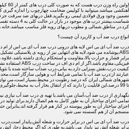
آهنکشی میباشد.میتوانید با کولیس ضخامت چهارچوب را اندازه گیری کنید
تضمین وجود ورق فولادی ایمنی رو بگیرید.قفل دربهای ضد سرقت جزء
شماست.بیشتر در
کرد.در مناطق شمالی و مطوب دربهای رویه فلز مناسب میباشد.خانه 
انواع درب ضد آب و کاربرد آن چیست؟
درب ضد آب ای بی اس لایه های درونی درب ضد آب ای بی اس از ام دی 
فیزیکی،مقاوم باشد.اگ
کیفیت درب،نقش بسزایی دارد.به بیانی،درب ضدآب ساخته شده با نئو
عبارتند از:درب ضد آب با تمامی شرایط آب و هوایی سازگار است،محدو
تا 99 درصد،این قابلیت را دارند که از انتقال بخار آب به محیط،جلوگیری کنند.
نگهداری از درب ضد آب،آسان می باشد.با تهیه ی درب ضد آب نیازی نی
تمامی اجزای ساختار آن به طور کامل به هم اتصال دارند.برای تولید در
اجزای ساختار آن به طور پیوسته در کنار هم قرار گرفته اند.بنابراین 
منسجم آن از هم گسسته نمی شود.
درب ضد آب ای بی اس در برابر حرارت و شعله آتش،پایدار است.درب ضد
برابر شعله آتش نیز پایدار می باشد.به طوری که اگر محیط دچار آت