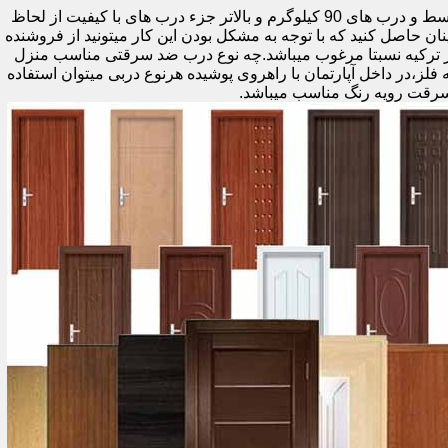
اولین راه وزن درب هست که به صورت کلی درب های کمتر از 60 کیلوگرم جزء درب های بی کیفیت محسوب میشود،70 تا 90 درب های متوسط و درب های 90 کیلوگرم و بالاتر جزء درب های با کیفیت از لحاظ
نان حاصل کنید که با توجه به مشکل بودن این کار میتونید از فروشنده
ر ترکیه نسبتا مرغوب میباشد.چه نوع درب ضد سرقتی مناسب منزل
ام دی اف ملامینه،رویه فلز،در داخل آپارتمان با راهروی پوشیده هرنوع دربی میتوان استفاده
سرقت رویه رنگ مناسب میباشد.