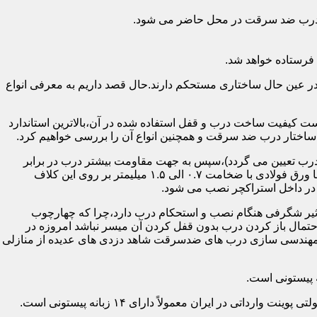
اد درب ضد سرقت در محل حاضر می شود.
فرستاده خواهد شد.
ر عین حال ساختاری مستحکم دارند.حال قصد داریم به معرفی انواع
 کیفیت ساخت درب و قفل استفاده شده در آن،بالاترین استاندارد
اختار درب ضد سرقت و همچنین انواع آن را بررسی خواهیم کرد.
درب تعیین می گردد)،سپس به جهت مقاومت بیشتر درب در برابر
خمش،۳ الی ۴ قید فولادی دقیقاً با همان سایز پروفیل های محیطی به صورت افقی به دو قید پروفیل عمودی محیطی جوش می شود و در انتها ورق فولادی با ضخامت ۰.۷ الی ۱.۵ میلیمتر بر روی این کلاف
 در داخل استراکچر نصب می شود.
۱.۵ تا ۲ میلی متر ساخته شده است،که این ضخامت تأثیر شگرفی هنگام نصب و استحکام درب دارد،چرا که چهارچوب
حتمال باز کردن درب بدون قفل کردن آن میسر نباشد امروزه در
م مهندسی سازی درب های ضدسرقت شاهد دزدی های عدیده از منازلی