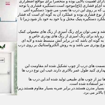
رای اهمییت بالایی بوده و منحصرا برای مواقع اضطراری
 ای)و فشاری (تاچ)موجود است.دستگیره فشاری با توجه
ایی که بر روی این درب ها نصب می شود؛ دستگیره آنتی
ز نوع فشاری بوده و عملکرد آن به گونه ای است که فشار
کرد دستگیره پنیک مختل و یا خود به خود باز شود،زیرا تا
شد و نمی توان برای رنگ آمیزی از رنگ های معمولی کمک
رو باید برای رنگ آمیزی از رنگ های پودری خاص و
ه گونه ای باشد که در برابر آتش منبسط شده و لایه ای
 نوع پودری می باشد و به روش الکترواستاتیک بر روی درب
ه قسمت های درب از چوب تشکیل شده اند.مقاومت این
هداری کنید طول عمر بالاتری دارند.عیب این نوع درب ها
ها نیز از چوب های طبیعی تولید شده اند.این درب ها
 نیز استفاده شده است.
بسیار مدرن هستند.در برابر ضربه بسیار مقاوم هستند.زیرا
الاتر می برد.