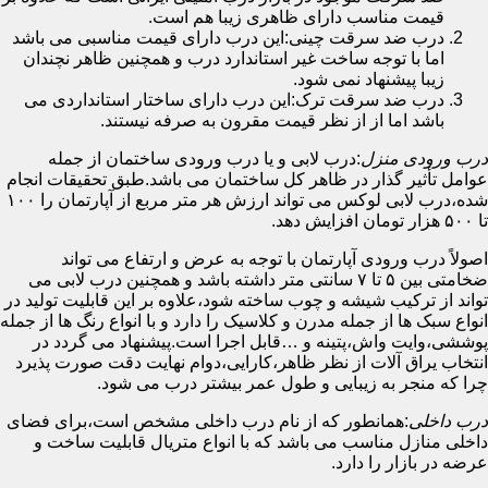
قیمت مناسب دارای ظاهری زیبا هم است.
درب ضد سرقت چینی:این درب دارای قیمت مناسبی می باشد
اما با توجه ساخت غیر استاندارد درب و همچنین ظاهر نچندان
زیبا پیشنهاد نمی شود.
درب ضد سرقت ترک:این درب دارای ساختار استانداردی می
باشد اما از از نظر قیمت مقرون به صرفه نیستند.
درب ورودی منزل
:درب لابی و یا درب ورودی ساختمان از جمله
عوامل تأثیر گذار در ظاهر کل ساختمان می باشد.طبق تحقیقات انجام
شده،درب لابی لوکس می تواند ارزش هر متر مربع از آپارتمان را ۱۰۰
تا ۵۰۰ هزار تومان افزایش دهد.
اصولاً درب ورودی آپارتمان با توجه به عرض و ارتفاع می تواند
ضخامتی بین ۵ تا ۷ سانتی متر داشته باشد و همچنین درب لابی می
تواند از ترکیب شیشه و چوب ساخته شود،علاوه بر این قابلیت تولید در
انواع سبک ها از جمله مدرن و کلاسیک را دارد و با انواع رنگ ها از جمله
پوششی،وایت واش،پتینه و …قابل اجرا است.پیشنهاد می گردد در
انتخاب یراق آلات از نظر ظاهر،کارایی،دوام نهایت دقت صورت پذیرد
چرا که منجر به زیبایی و طول عمر بیشتر درب می شود.
درب داخلی
:همانطور که از نام درب داخلی مشخص است،برای فضای
داخلی منازل مناسب می باشد که با انواع متریال قابلیت ساخت و
عرضه در بازار را دارد.