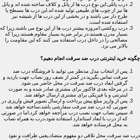
درب پانلی:این نوع درب ها از پانل و کلاف ساخته شده اند و پانل
ها نیز از چوب های طبیعی تولید شده اند.این درب ها مسطح یا
طرح دار می باشند و در بخشی از این درب ها از شیشه نیز
استفاده شده است.
درب روکشی:امروزه بیشتر درب ها از این نوع می باشند.زیرا که
بسیار مدرن هستند.در برابر ضربه بسیار مقاوم هستند.زیرا که
مصالحی را در داخل درب استفاده می کنند که این مقاومت را
بالاتر می برد.
چگونه خرید اینترنتی درب ضد سرقت انجام دهیم؟
پس از انتخاب مدل مدنظر می توانید با فروشگاه درب ضد
سرقت تماس بگیرید.در کمتر از نصف روز نصاب جهت بازدید و
گرفتن ابعاد درب ضد سرقت در محل حاضر می شود.
در مرحله بعدی فاکتور برای مشتری صادر شده و به صورت
اینترنتی و یا فیزیکی برای مشتری ارسال خواهد شد.
پس از واریز مبلغ پیش پرداخت و ارسال تصویر فیش واریزی در
صورتی که درب ضد سرقت سفارشی باشد،ساخته خواهد شد
سپس نصاب جهت نصب درب مراجعه خواهد کرد.اما در صورتی
که از درب با ابعاد استاندارد استفاده شود،درب به همراه نصاب
به محل فرستاده خواهد شد.
درب ضد سرقت محل تلاقی دو مفهوم متضاد،یعنی ظرافت و نفوذ