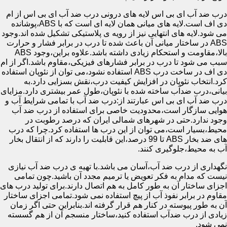
درب ضد آب ای بی اس لایه های درونی درب ضد آب ای بی اس از ام
دی اف است.لایه های میانی همان لایه ای است که با ABS،پوشانده
می شود.لایه های انتهایی نیز از رویه ی پلاستیکی تشکیل شده اند.وجود
ABS در ساختار میانی آن باعث شده تا درب در برابر فشار و حرارت
بالا،مقاومت و استحکام زیادی داشته باشد.علاوه براین،وجود ABS
سبب می شود تا درب در برابر فشارهای فیزیکی،مقاوم باشد.اگر از ام
دی اف در ساخت درب ABS استفاده نشود،می توان از نئوپان استفاده
کرد.انتخاب نئوپان در افزایش کیفیت درب،نقش بسزایی دارد.به
بیانی،درب ضدآب ساخته شده با نئوپان،طول عمر بیشتری دارد.مزایای
درب ضد آب ای بی اس عبارتند از:درب ضد آب با تمامی شرایط آب و
هوایی سازگار است،محدودیت خاصی برای استفاده از درب ضد آب
وجود ندارد.حتی در شهرهای شمالی ایران که درصد رطوبت در
محیط،بسیار است،می توان از این درب ها استفاده کرد.چرا که درب
های ضد بخار ABS تا 99 درصد،این قابلیت را دارند که از انتقال بخار
آب به محیط،جلوگیری کنند.
نگهداری از درب ضد آب،آسان می باشد.با تهیه ی درب ضد آب نیازی
نیست که مدام به فکر تعویض یا ترمیم مجدد آن باشید.چون تمامی
اجزای ساختار آن به طور کامل به هم اتصال دارند.برای تولید درب های
مقاوم در برابر نفوذ آب از پیچ استفاده نمی شود.تمامی اجزای ساختار
آن به طور پیوسته در کنار هم قرار گرفته اند.بنابراین حتی اگر زمان
زیادی از درب ضدآب استفاده کنید،ساختار منسجم آن از هم گسسته
نمی شود.