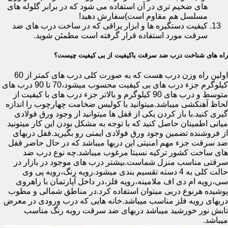
های ضخیم تری در آن استفاده می شود که در برابر گلوله های
مسلسل هم مقاوم است)سفارش دهید!
کیفیت دستگیره ها و ابزار یراقی که در ساخت درب های ضد
سرقت مورد استفاده قرار گرفته است مطمئن شوید.
راه های شناخت درب ضد سرقت باکیفیت از بی کیفیت چیست؟
اولین راه وزن درب هست که به صورت کلی درب های کمتر از 60
کیلوگرم جزء درب های بی کیفیت محسوب میشود،70 تا 90 درب های
متوسط و درب های 90 کیلوگرم و بالاتر جزء درب های با کیفیت از
لحاظ آهنکشی میباشد.میتوانید با کولیس ضخامت چهارچوب را اندازه
گیری کنید.با باز کردن یکی از قفل ها میتوانید از وجود ورق فولادی
میانی اطمینان حاصل کنید که با توجه به مشکل بودن این کار میتونید
از فروشنده تضمین وجود ورق فولادی ایمنی رو بگیرید.قفل دربهای
ضد سرقت جزء مهم امنیتی این دربها میباشد که در حال حاضر قفل
های ساخت کشور ترکیه نسبتا مرغوب میباشد.چه نوع درب ضد
سرقتی مناسب منزل شماست.بیشتر درب های موجود در بازار در
حالت کلی به 4 دسته تقسیم بندی میشود.رویه رنگ،رویه پی وی
سی،رویه ام دی اف ملامینه،رویه فلز،در داخل آپارتمان با راهروی
پوشیده هرنوع دربی میتوان استفاده کرد.در مناطق شمالی و مطوب
دربهای رویه فلز مناسب میباشد.خانه هایی که درب ورودی در معرض
تابش نور خورشید میباشد دربهای ضد سرقت رویه رنگ مناسب
میباشد.