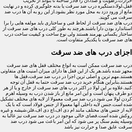
حرارت،رطوبت و صدا،آن را قادر ساخته تا بتواند از تخریب
قفل،لولا،دستگیره درب ضد سرقت یا بدنه جلوگیری کرده و در نهایت
مانع از ورود دزد به محل مورد نظر بشود.از این رو به آن ها درب ضد
سرقت می گویند.
درب های ضد سرقت از لحاظ فنی و ساختاری باید مولفه هایی را برا
استاندارد بودن دارا باشند.هرچند به طور کلی درب های ضد سرقت از
ساختار یکسانی بهرمند هستند ولی نوع ساخت و کیفیت ساخت درب
های ضد سرقت با یکدیکر متفاوت است.
اجزای درب های ضد سرقت
درب ضد سرقت ممکن است به انواع مختلف قفل های ضد سرقت
مجهز شده باشد.هر یک از این قفل ها دارای میزان امنیت های متفاوتی
هستند.مهم ترین و اصلی ترین اجزا در درب ضد سرقت،قفل ها
هستند.بنابراین هنگام خرید درب ضد سرقت حتما به قفل آن توجه
کنید.علاوه بر این لولا در اکثر درب های ضد سرقت از خارج و یا از هر
دو طرف پنهان است و این امر مانع از باز شدن درب به وسیله اهرم
کردن لولا می شود.درب ضد سرقت معمولا از لایه های مختلف تشکیل
شده است.جنس لایه داخلی آنها معمولا از جنس فولاد است که با یک
لایه از جنس های مختلف مانند ام دی اف،اچ دی اف،فلز،شیشه و غیره
روکش شده است.فضای خالی موجود در درب ضد سرقت نیز غالبا به
وسیله پشم سنگ پر می شود که این امر باعث می شود درب ضد
سرقت عایق صدا و حرارت نیز باشد