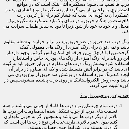
درب ها نصب می شود؛ دستگیره آنتی پنیک است که در مواقع
اضطراری به راحتی باز می گردد.این دستگیره از نوع فشاری بوده و
عملکرد آن به گونه ای است که فشار کم برای باز کردن درب
کافیست.در هنگام حریق و در دمای بالا نباید عملکرد دستگیره پنیک
مختل و یا خود به خود باز شود،زیرا تا دود به سایر طبقات سرایت می
کند.
رنگ درب ضد حریق:در ضد حریق باید در برابر حرارت و شعله مقاوم
باشد و نمی توان برای رنگ آمیزی از رنگ های معمولی کمک
گرفت.زیرا با کوچک ترین جرقه ای امکان آتش گرفتن وجود دارد.از
این رو باید برای رنگ آمیزی از رنگ های پودری خاص و استاندارد
استفاده شود.پوشش رنگ درب های مقاوم در برابر حریق باید به گونه
ای باشد که در برابر آتش منبسط شده و لایه ای مقاوم در برابر آن
ایجاد کند.رنگ مورد استفاده در پوشش ضد حریق از نوع پودری می
باشد و به روش الکترواستاتیک بر روی درب پاشیده میشود،سپس در
کوره تثبیت می گردد.
چند نوع درب چوبی داریم؟
درب تمام چوب:این نوع درب ها کاملا از چوبی می باشند و همه
قسمت های درب از چوب تشکیل شده اند.مقاومت این درب ها
بالاتر از دیگر درب ها می باشد و همچنین اگر به خوبی نگهداری
کنید طول عمر بالاتری دارند.عیب این نوع درب ها این است که
گران تر هستند و در شرایط جوی حساس هستند.