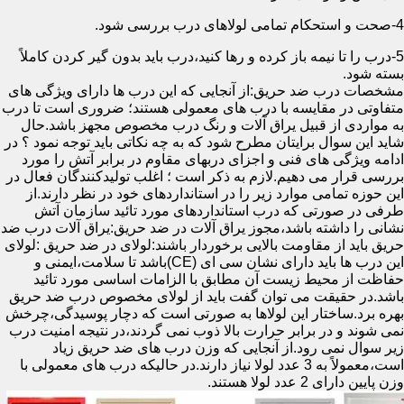
4-صحت و استحکام تمامی لولاهای درب بررسی شود.
5-درب را تا نیمه باز کرده و رها کنید،درب باید بدون گیر کردن کاملاً
بسته شود.
مشخصات درب ضد حریق:از آنجایی که این درب ها دارای ویژگی های
متفاوتی در مقایسه با درب های معمولی هستند؛ ضروری است تا درب
به مواردی از قبیل یراق آلات و رنگ درب مخصوص مجهز باشد.حال
شاید این سوال برایتان مطرح شود که به چه نکاتی باید توجه نمود ؟ در
ادامه ویژگی های فنی و اجزای دربهای مقاوم در برابر آتش را مورد
بررسی قرار می دهیم.لازم به ذکر است ؛ اغلب تولیدکنندگان فعال در
این حوزه تمامی موارد زیر را در استانداردهای خود در نظر دارند.از
طرفی در صورتی که درب استانداردهای مورد تائید سازمان آتش
نشانی را داشته باشد،مجوز یراق آلات در ضد حریق:یراق آلات درب ضد
حریق باید از مقاومت بالایی برخوردار باشند:لولای در ضد حریق :لولای
این درب ها باید دارای نشان سی ای (CE)باشد تا سلامت،ایمنی و
حفاظت از محیط زیست آن مطابق با الزامات اساسی مورد تائید
باشد.در حقیقت می توان گفت باید از لولای مخصوص درب ضد حریق
بهره برد.ساختار این لولاها به صورتی است که دچار پوسیدگی،چرخش
نمی شوند و در برابر حرارت بالا ذوب نمی گردند،در نتیجه امنیت درب
زیر سوال نمی رود.از آنجایی که وزن درب های ضد حریق زیاد
است،معمولاً به 3 عدد لولا نیاز دارند.در حالیکه درب های معمولی با
وزن پایین دارای 2 عدد لولا هستند.