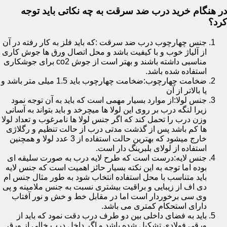
در هنگام خرید درب ضد سرقت به چه نکاتی باید توجه
کرد؟
جنس چهارچوب درب ضد سرقت :که باید فلز به کار رفته در آن
از آلیاژ خوب و با کیفیت باشد و محل اتصال ورق ها جوش کاری
مناسبی داشته باشند و بهتر است از جوش co2 برای جوشکاری
استفاده شده باشد.
ضخامت چهارچوب:ضخامت چهارچوب باید 1.5 میلی متر باشد و
یا بالاتر از آن
جنس لولا:از موارد بسیار مهمی است که باید به آن توجه نمود
زیرا لنگه درب بر روی این لولا ها میچرخد و باید بتواند به آسانی
وزن درب را تحمل کند که اگر جنس لولا ها نامرغوب و تعداد لولا
ها کم باشد پس از گذشت مدتی درب از حالت تنظیم و رگلاژی
خارج میشود که بهترین حالت استفاده از 3 عدد لولا و همچنین
استفاده از لولای بلبرینگ دار است.
جنس لایه:درست است که طرح لایه درب به صورت سلیقه ای
بوده اما توجه به این نکته بسیار حائز اهمیت است که جنس لایه
باید متناسب با محل استفاده انتخاب شود به طور مثال جنس ام
دی اف از زیبایی و براقیت بیشتری نسبت به جنس ملامینه و پی
وی سی برخوردار است اما در مقابل خط و خش و نور آفتاب
دارای استحکام کمتری می باشد.
باید به فضای داخلی بین دو طرف درب دقت نمود که باید از
ورقی فولادی تشکیل شده باشد و اگر داخل درب خالی از ورق