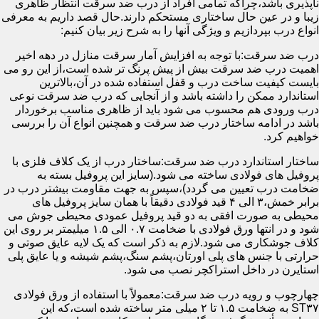
ناپذیری باشد،چراکه تمامی افراد از درب ضد سرقت انتظار ظاهری
زیبا و در عین حال ساختاری مستحکم دارند.حال قصد داریم به معرفی
انواع درب بپردازیم و ویژگی آنها را به شرح زیر بیان کنیم:
درب ضد سرقت:با توجه به افزایش آمار سرقت منازل در دهه اخیر
اهمیت درب ضد سرقت بیش از پیش پرنگ تر شده است،از این رو می
بایست کیفیت ساخت درب و قفل استفاده شده در آن،بالاترین
استاندارد ممکن را داشته باشد و از آنجایی که درب ضد سرقت نوعی
درب ورودی هم محسوب می شود باید از ظاهری مناسب برخوردار
باشد در ادامه ساختار درب ضد سرقت و همچنین انواع آن را بررسی
خواهیم کرد.
ساختار استاندارد درب ضد سرقت:ساختار درب از یک کلاف فلزی با
پروفیل های فولادی ساخته می شود.(سایز این پروفیل بسته به
ضخامت درب تعیین می گردد)،سپس به جهت مقاومت بیشتر درب در
برابر خمش،۳ الی ۴ قید فولادی دقیقاً با همان سایز پروفیل های
محیطی به صورت افقی به دو قید پروفیل عمودی محیطی جوش می
شود و در انتها ورق فولادی با ضخامت ۰.۷ الی ۱.۵ میلیمتر بر روی این
کلاف جوشکاری می شود.لازم به ذکر است که یک لایه عایق صوتی و
حرارتی با جنس های پلی اورتان،پشم سنگ،پشم شیشه و یا عایق پلی
استایرن در داخل استراکچر نصب می شود.
چهارچوب و رویه درب ضد سرقت:معمولاً با استفاده از ورق فولادی
ST۳۷ به ضخامت ۱.۵ تا ۲ میلی متر ساخته شده است،که این