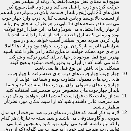
سویچ (به معنای قفل موقت)فقط یک زبانه از سیلندر قفل
حرکت کرده و درب را قفل می کند و در دو با قفل سویچ (در
قفل های 20 تایی )پنج زبانه از قسمت بالای درب،پانزده زبانه هم
از قسمت بالا،وسط و پایین قسمت کناری درب وارد چهار چوب
می شوند (در نسخه های 16 تایی در هر طرف به جای پنج زبانه
از چهار زبانه استفاده می شود.)و تمامی این قفل از نوع فولادی
بوده و زمانی که سارق قصد سرقت از شما را داشته باشد،با
وارد کردن ضربه مغزی سیلندر آسیب خواهد دید و در هیچ
شرایطی قادر به باز کردن این درب نخواهد بود و زبانه ها کاملا
در جای خود محکم خواهند ماند.این نکته را در نظر داشته باشید
بهترین نوع قفل موجود در جهان برای کشور ترکیه و شرکت
کاله می باشد که در ایران به وفور یافت میشود و هیچ گونه
مشکلی برای یافتن این نوع قفل ها نمی باشد.
چهار چوب:چهارچوب های درب های ضدسرقت با چهارچوب
های درب های معمولی متفاوت بوده و شما نمی توانید از
چهارچوب های معمولی برای این درب ها استفاده کنید و حتما
باید از چهارچوب های مخصوص درب ضدسرقت استفاده کنید
بعد از رعایت نکات فوق است که شما قادر خواهید بود یک درب
ضد سرقت عالی داشته باشید که از امنیت مکان مورد نظرتان
مطمئن باشید.
لازم به ذکر است که قفل درب های درب ضد سرقت از دو مدل
سویچی و گاوصندوقی می باشند و شما بسته به نیازتان هر کدام
را که نیاز داشته باشید می توانید تهیه کنید و همچنین شما می
توانید درب ضد سرقت خود را به صورت ضد گلوله (که از ورق