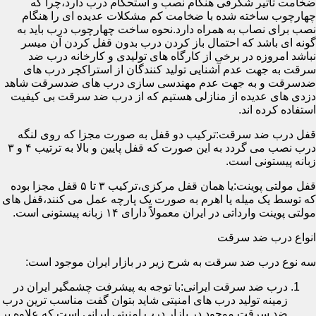
ضخامت تأثیر شگرفی هنگام نصب و استحکام درب دارد،چرا که
چهارچوب ساخته شده با ضخامت کم مشکلات عدیده ای را هنگام
نصب برای نصاب به همراه دارد.نحوه ساخت چهارچوب درب باید به
گونه ای باشد که احتمال باز کردن درب بدون قفل کردن آن میسر
نباشد امروزه در برخی از کارگاه های تولیدی و کارخانه درب ضد
سرقت به جهت عدم آشنایی تولید کنندگان از استراکچر درب های
ضدسرقت و به جهت عدم مهندسی سازی درب های ضدسرقت شاهد
دزدی های عدیده از منازلی هستیم که از درب ضد سرقت بی کیفیت
استفاده کرده اند.
قفل درب ضد سرقت:ترکیب دو قفل به صورت مجزا که روی لنگه
درب نصب می گردد به این صورت که قفل پایین و بالا به ترتیب ۴ و ۳
زبانه پیستونی است.
قفل مولتی پوینت:یا همان قفل مرکزی،ترکیب ۳ تا ۵ قفل مجزا بوده
که توسط یک میله یا اهرم به صورت یک پارچه عمل می کنند،قفل های
مولتی پوینت وارداتی در ایران معمولاً دارای ۱۴ زبانه پیستونی است.
انواع درب ضد سرقت
سه نوع درب ضد سرقت به شرح زیر در بازار ایران موجود است:
درب ضد سرقت ایرانی:با توجه به پیشرفت چشمگیر ایران در
زمینه تولید درب های امنیتی شاید بتوان گفت مناسب ترین درب
ضد سرقت موجود در بازار درب امنیتی ایرانی است که علاوه بر