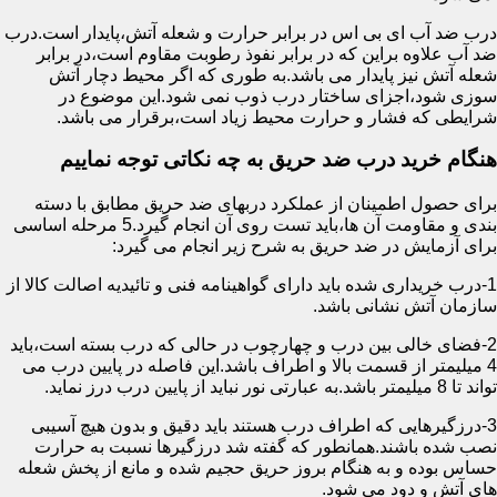
درب ضد آب ای بی اس در برابر حرارت و شعله آتش،پایدار است.درب
ضد آب علاوه براین که در برابر نفوذ رطوبت مقاوم است،در برابر
شعله آتش نیز پایدار می باشد.به طوری که اگر محیط دچار آتش
سوزی شود،اجزای ساختار درب ذوب نمی شود.این موضوع در
شرایطی که فشار و حرارت محیط زیاد است،برقرار می باشد.
هنگام خرید درب ضد حریق به چه نکاتی توجه نماییم
برای حصول اطمینان از عملکرد دربهای ضد حریق مطابق با دسته
بندی و مقاومت آن ها،باید تست روی آن انجام گیرد.5 مرحله اساسی
برای آزمایش در ضد حریق به شرح زیر انجام می گیرد:
1-درب خریداری شده باید دارای گواهینامه فنی و تائیدیه اصالت کالا از
سازمان آتش نشانی باشد.
2-فضای خالی بین درب و چهارچوب در حالی که درب بسته است،باید
4 میلیمتر از قسمت بالا و اطراف باشد.این فاصله در پایین درب می
تواند تا 8 میلیمتر باشد.به عبارتی نور نباید از پایین درب درز نماید.
3-درزگیرهایی که اطراف درب هستند باید دقیق و بدون هیچ آسیبی
نصب شده باشند.همانطور که گفته شد درزگیرها نسبت به حرارت
حساس بوده و به هنگام بروز حریق حجیم شده و مانع از پخش شعله
های آتش و دود می شود.