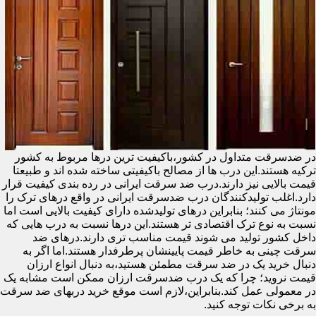
در ضدسرقت متداول در کشور،باکیفیت ترین درها مربوط به کشور
ترکیه هستند.این درب ها از مصالح باکیفیتی ساخته شده اند و طبیعتا
قیمت بالایی نیز دارند.درب ضد سرقت ایرانی در رده بندی کیفیت قرار
دارد.اغلب تولیدکنندگان درب ضدسرقت ایرانی در واقع درهای ترک را
مونتاژ می کنند؛ بنابراین درهای تولیدشده دارای کیفیت بالایی است اما
نسبت به نوع ترک اقتصادی تر هستند.این درها نسبت به درب هایی که
داخل کشور تولید می شوند قیمت مناسب تری دارند.درهای ضد
سرقت چینی به خاطر قیمت پایینشان پرطرفدار هستند.اما اگر به
دنبال خرید یک در ضد سرقت مطمئن هستید،به دنبال انواع ارزان
قیمت نروید؛ چرا که یک درب ضدسرقت ارزان ممکن است مشابه یک
در معمولی عمل کند.بنابراین،لازم است موقع خرید دربهای ضد سرقت
به برخی نکات توجه کنید.