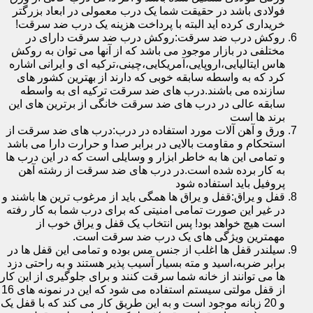
فولادی باشد در حقیقت شما یک درب معمولی در ابعاد بزرگتر
خریداری کرده اید البته با پرداخت هزینه یک درب ضد سرقت!
روکش درب ضد سرقت:روکش درب ضد سرقت دارای در
مختلفی در بازار موجود می باشد که از آنها می توان به روکش
هاس ایتالیایی،اروپایی،آمریکایی،چینی،ترکیه ای و ایرانی اشاره
کرد که به واسطه سابقه خوبی که دارند از بهترین کشور های
سازنده می باشند.درب های ضد سرقت ترکیه ای به واسطه
سابقه عالی در درب های ضد سرقت خانگی از برترین های این
برند ها است
ورق و آهن آلات مورد استفاده در درب:درب های ضد سرقت از
استحکام و مقاومت بالایی در برابر صدا و حرارت دارا می باشد
و تمامی این ها به خاطر ابزار و وسایلی است که در این درب ها
به کار برده شده است.در درب های ضد سرقت از رشته آهن
پروفیل باید استفاده شود
قفل و یراق:قفل و یراق ها همگی باید از مرغوب ترین ها باشند و
در غیر این صورت تمامی امنیتی که برای درب شما به کار رفته
است هیچ خواهد بود! پس انتخاب یک قفل و یراق خوب از
مهمترین ویژگی های یک درب ضد سرقت است.
سیلندر قفل ها اغلب از جنس مس بوده و تمامی این قفل ها در
برابر ضربه،اسید و مته بسیار آسیب پذیر هستند و به راحتی دزد
ها می توانند از خانه شما سرقت کنند و برای جلوگیری از این کار
از قفل مولتی سیستم استفاده می شود که این در نمونه های 16
و 20 زبانه موجود است و به این طریق کار می کند که با قفل یک