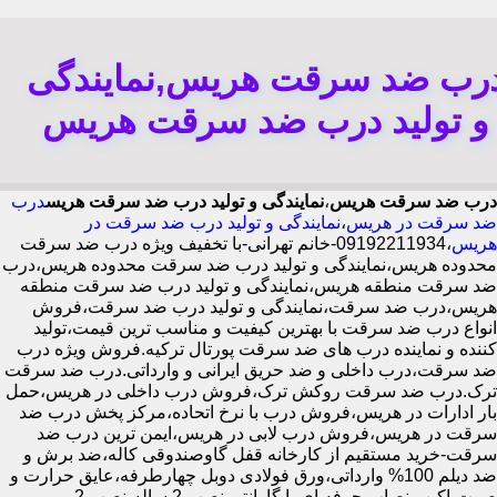
رب ضد سرقت هریس,نمایندگی
و تولید درب ضد سرقت هریس
درب ضد سرقت هریس
،
نمایندگی و تولید درب ضد سرقت هریس
درب
ضد سرقت در هریس
،
نمایندگی و تولید درب ضد سرقت در
هریس
،09192211934-خانم تهرانی-با تخفیف ویژه درب ضد سرقت
محدوده هریس،نمایندگی و تولید درب ضد سرقت محدوده هریس،درب
ضد سرقت منطقه هریس،نمایندگی و تولید درب ضد سرقت منطقه
هریس،درب ضد سرقت،نمایندگی و تولید درب ضد سرقت،فروش
انواع درب ضد سرقت با بهترین کیفیت و مناسب ترین قیمت،تولید
کننده و نماینده درب های ضد سرقت پورتال ترکیه.فروش ویژه درب
ضد سرقت،درب داخلی و ضد حریق ایرانی و وارداتی.درب ضد سرقت
ترک.درب ضد سرقت روکش ترک،فروش درب داخلی در هریس،حمل
بار ادارات در هریس،فروش درب با نرخ اتحاده،مرکز پخش درب ضد
سرقت در هریس،فروش درب لابی در هریس،ایمن ترین درب ضد
سرقت-خرید مستقیم از کارخانه قفل گاوصندوقی کاله،ضد برش و
ضد دیلم 100% وارداتی،ورق فولادی دوبل چهارطرفه،عایق حرارت و
صوت،اکیپ نصاب حرفه ای با گارانتی نصب 2 ساله،نصب 2