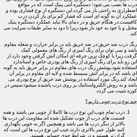
درب ها نصب می شود؛ دستگیره آنتی پنیک است که در مواقع
اضطراری به راحتی باز می گردد.این دستگیره از نوع فشاری بوده و
عملکرد آن به گونه ای است که فشار کم برای باز کردن درب
کافیست.در هنگام حریق و در دمای بالا نباید عملکرد دستگیره پنیک
مختل و یا خود به خود باز شود،زیرا تا دود به سایر طبقات سرایت می
کند.
رنگ درب ضد حریق:در ضد حریق باید در برابر حرارت و شعله مقاوم
باشد و نمی توان برای رنگ آمیزی از رنگ های معمولی کمک
گرفت.زیرا با کوچک ترین جرقه ای امکان آتش گرفتن وجود دارد.از
این رو باید برای رنگ آمیزی از رنگ های پودری خاص و استاندارد
استفاده شود.پوشش رنگ درب های مقاوم در برابر حریق باید به گونه
ای باشد که در برابر آتش منبسط شده و لایه ای مقاوم در برابر آن
ایجاد کند.رنگ مورد استفاده در پوشش ضد حریق از نوع پودری می
باشد و به روش الکترواستاتیک بر روی درب پاشیده میشود،سپس در
کوره تثبیت می گردد.
چند نوع درب چوبی داریم؟
درب تمام چوب:این نوع درب ها کاملا از چوبی می باشند و همه
قسمت های درب از چوب تشکیل شده اند.مقاومت این درب ها
بالاتر از دیگر درب ها می باشد و همچنین اگر به خوبی نگهداری
کنید طول عمر بالاتری دارند.عیب این نوع درب ها این است که
گران تر هستند و در شرایط جوی حساس هستند.