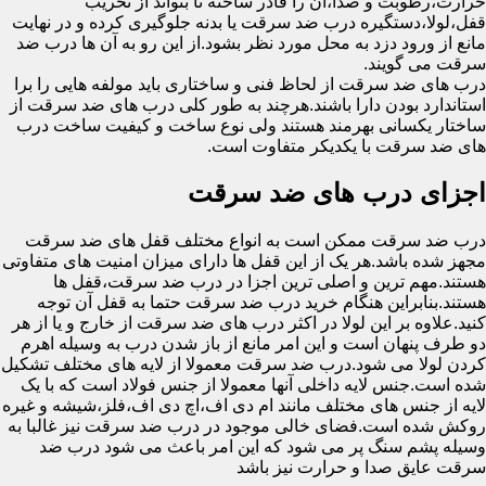
حرارت،رطوبت و صدا،آن را قادر ساخته تا بتواند از تخریب
قفل،لولا،دستگیره درب ضد سرقت یا بدنه جلوگیری کرده و در نهایت
مانع از ورود دزد به محل مورد نظر بشود.از این رو به آن ها درب ضد
سرقت می گویند.
درب های ضد سرقت از لحاظ فنی و ساختاری باید مولفه هایی را برا
استاندارد بودن دارا باشند.هرچند به طور کلی درب های ضد سرقت از
ساختار یکسانی بهرمند هستند ولی نوع ساخت و کیفیت ساخت درب
های ضد سرقت با یکدیکر متفاوت است.
اجزای درب های ضد سرقت
درب ضد سرقت ممکن است به انواع مختلف قفل های ضد سرقت
مجهز شده باشد.هر یک از این قفل ها دارای میزان امنیت های متفاوتی
هستند.مهم ترین و اصلی ترین اجزا در درب ضد سرقت،قفل ها
هستند.بنابراین هنگام خرید درب ضد سرقت حتما به قفل آن توجه
کنید.علاوه بر این لولا در اکثر درب های ضد سرقت از خارج و یا از هر
دو طرف پنهان است و این امر مانع از باز شدن درب به وسیله اهرم
کردن لولا می شود.درب ضد سرقت معمولا از لایه های مختلف تشکیل
شده است.جنس لایه داخلی آنها معمولا از جنس فولاد است که با یک
لایه از جنس های مختلف مانند ام دی اف،اچ دی اف،فلز،شیشه و غیره
روکش شده است.فضای خالی موجود در درب ضد سرقت نیز غالبا به
وسیله پشم سنگ پر می شود که این امر باعث می شود درب ضد
سرقت عایق صدا و حرارت نیز باشد