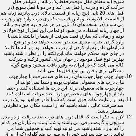
سویچ (به معنای قفل موقت)فقط یک زبانه از سیلندر قفل
حرکت کرده و درب را قفل می کند و در دو با قفل سویچ (در
قفل های 20 تایی )پنج زبانه از قسمت بالای درب،پانزده زبانه هم
از قسمت بالا،وسط و پایین قسمت کناری درب وارد چهار چوب
می شوند (در نسخه های 16 تایی در هر طرف به جای پنج زبانه
از چهار زبانه استفاده می شود.)و تمامی این قفل از نوع فولادی
بوده و زمانی که سارق قصد سرقت از شما را داشته باشد،با
وارد کردن ضربه مغزی سیلندر آسیب خواهد دید و در هیچ
شرایطی قادر به باز کردن این درب نخواهد بود و زبانه ها کاملا
در جای خود محکم خواهند ماند.این نکته را در نظر داشته باشید
بهترین نوع قفل موجود در جهان برای کشور ترکیه و شرکت
کاله می باشد که در ایران به وفور یافت میشود و هیچ گونه
مشکلی برای یافتن این نوع قفل ها نمی باشد.
چهار چوب:چهارچوب های درب های ضدسرقت با چهارچوب
های درب های معمولی متفاوت بوده و شما نمی توانید از
چهارچوب های معمولی برای این درب ها استفاده کنید و حتما
باید از چهارچوب های مخصوص درب ضدسرقت استفاده کنید
بعد از رعایت نکات فوق است که شما قادر خواهید بود یک درب
ضد سرقت عالی داشته باشید که از امنیت مکان مورد نظرتان
مطمئن باشید.
لازم به ذکر است که قفل درب های درب ضد سرقت از دو مدل
سویچی و گاوصندوقی می باشند و شما بسته به نیازتان هر کدام
را که نیاز داشته باشید می توانید تهیه کنید و همچنین شما می
توانید درب ضد سرقت خود را به صورت ضد گلوله (که از ورق