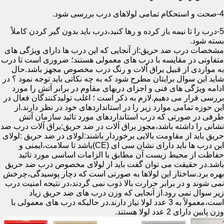
4-صحت و استحکام تمامی لولاهای درب بررسی شود.
5-درب را تا نیمه باز کرده و رها کنید،درب باید بدون گیر کردن کاملاً
بسته شود.
مشخصات درب ضد حریق:از آنجایی که این درب ها دارای ویژگی های
متفاوتی در مقایسه با درب های معمولی هستند؛ ضروری است تا درب
به مواردی از قبیل یراق آلات و رنگ درب مخصوص مجهز باشد.حال
شاید این سوال برایتان مطرح شود که به چه نکاتی باید توجه نمود ؟ در
ادامه ویژگی های فنی و اجزای دربهای مقاوم در برابر آتش را مورد
بررسی قرار می دهیم.لازم به ذکر است ؛ اغلب تولیدکنندگان فعال در
این حوزه تمامی موارد زیر را در استانداردهای خود در نظر دارند.از
طرفی در صورتی که درب استانداردهای مورد تائید سازمان آتش
نشانی را داشته باشد،مجوز یراق آلات در ضد حریق:یراق آلات درب ضد
حریق باید از مقاومت بالایی برخوردار باشند:لولای در ضد حریق :لولای
این درب ها باید دارای نشان سی ای (CE)باشد تا سلامت،ایمنی و
حفاظت از محیط زیست آن مطابق با الزامات اساسی مورد تائید
باشد.در حقیقت می توان گفت باید از لولای مخصوص درب ضد حریق
بهره برد.ساختار این لولاها به صورتی است که دچار پوسیدگی،چرخش
نمی شوند و در برابر حرارت بالا ذوب نمی گردند،در نتیجه امنیت درب
زیر سوال نمی رود.از آنجایی که وزن درب های ضد حریق زیاد
است،معمولاً به 3 عدد لولا نیاز دارند.در حالیکه درب های معمولی با
وزن پایین دارای 2 عدد لولا هستند.