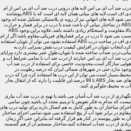
درب ضد آب ای بی اس لایه های درونی درب ضد آب ای بی اس از ام
دی اف است.لایه های میانی همان لایه ای است که با ABS،پوشانده
می شود.لایه های انتهایی نیز از رویه ی پلاستیکی تشکیل شده اند.وجود
ABS در ساختار میانی آن باعث شده تا درب در برابر فشار و حرارت
بالا،مقاومت و استحکام زیادی داشته باشد.علاوه براین،وجود ABS
سبب می شود تا درب در برابر فشارهای فیزیکی،مقاوم باشد.اگر از ام
دی اف در ساخت درب ABS استفاده نشود،می توان از نئوپان استفاده
کرد.انتخاب نئوپان در افزایش کیفیت درب،نقش بسزایی دارد.به
بیانی،درب ضدآب ساخته شده با نئوپان،طول عمر بیشتری دارد.مزایای
درب ضد آب ای بی اس عبارتند از:درب ضد آب با تمامی شرایط آب و
هوایی سازگار است،محدودیت خاصی برای استفاده از درب ضد آب
وجود ندارد.حتی در شهرهای شمالی ایران که درصد رطوبت در
محیط،بسیار است،می توان از این درب ها استفاده کرد.چرا که درب
های ضد بخار ABS تا 99 درصد،این قابلیت را دارند که از انتقال بخار
آب به محیط،جلوگیری کنند.
نگهداری از درب ضد آب،آسان می باشد.با تهیه ی درب ضد آب نیازی
نیست که مدام به فکر تعویض یا ترمیم مجدد آن باشید.چون تمامی
اجزای ساختار آن به طور کامل به هم اتصال دارند.برای تولید درب های
مقاوم در برابر نفوذ آب از پیچ استفاده نمی شود.تمامی اجزای ساختار
آن به طور پیوسته در کنار هم قرار گرفته اند.بنابراین حتی اگر زمان
زیادی از درب ضدآب استفاده کنید،ساختار منسجم آن از هم گسسته
نمی شود.