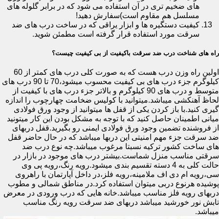
های ضخیم تری در آن استفاده می شود که در برابر گلوله های
مسلسل هم مقاوم است)سفارش دهید!
کیفیت دستگیره ها و ابزار یراقی که در ساخت درب های ضد
سرقت مورد استفاده قرار گرفته است مطمئن شوید.
راه های شناخت درب ضد سرقت باکیفیت از بی کیفیت چیست؟
اولین راه وزن درب هست که به صورت کلی درب های کمتر از 60
کیلوگرم جزء درب های بی کیفیت محسوب میشود،70 تا 90 درب های
متوسط و درب های 90 کیلوگرم و بالاتر جزء درب های با کیفیت از
لحاظ آهنکشی میباشد.میتوانید با کولیس ضخامت چهارچوب را اندازه
گیری کنید.با باز کردن یکی از قفل ها میتوانید از وجود ورق فولادی
میانی اطمینان حاصل کنید که با توجه به مشکل بودن این کار میتونید
از فروشنده تضمین وجود ورق فولادی ایمنی رو بگیرید.قفل دربهای
ضد سرقت جزء مهم امنیتی این دربها میباشد که در حال حاضر قفل
های ساخت کشور ترکیه نسبتا مرغوب میباشد.چه نوع درب ضد
سرقتی مناسب منزل شماست.بیشتر درب های موجود در بازار در
حالت کلی به 4 دسته تقسیم بندی میشود.رویه رنگ،رویه پی وی
سی،رویه ام دی اف ملامینه،رویه فلز،در داخل آپارتمان با راهروی
پوشیده هرنوع دربی میتوان استفاده کرد.در مناطق شمالی و مطوب
دربهای رویه فلز مناسب میباشد.خانه هایی که درب ورودی در معرض
تابش نور خورشید میباشد دربهای ضد سرقت رویه رنگ مناسب
میباشد.