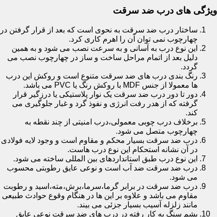
ویژگی های درب ضد سرقت
ساختار درب ضد سرقت به نحوی است که بعد از قرار گرفتن در
چهارچوب نمی توان آن را اهرم کاری کرد.
این نوع درب به آسانی و به سرعت نصب می شود و به همین
دلیل بعد از اتمام مراحل ساخت و ساز در چهارچوب نصب می
گردد.
رنگ بندی درب های ضد سرقت متنوع است و روکش این درب
ها معمولا از جنس MDF با روکش رنگ یا PVC می باشد.
دور تا دور درب ضد سرقت یک نوار پلاستیکی یا درزگیر قرار
گرفته که از هدر رفت انرژی و نفوذ گرد و غبار جلوگیری می
کند.
برخلاف درب چوبی معمولی،درب امنیتی از چند نقطه به
چهارچوب متصل می شود.
درب ضد سرقت بسیار محکم و مقاوم است و وجود لایه فولادی
در آن نشانه استحکام این نوع درب هاست.
این نوع درب طبق استانداردهای بین المللی ساخته می شود.
درب ضد سرقت ضد آب است و نوعی عایق رطوبتی محسوب
می شود.
درب ضد سرقت در برابر گرما،سرما،برش،مته،اسید و رطوبت
مقاوم می باشد و علاوه بر این ها در هنگام وقوع حوادث طبیعی
مانند زلزله آسیب بسیار جزئی می بیند.
پشم سنگ به کار رفته در درب های ضد سرقت نوعی عایق