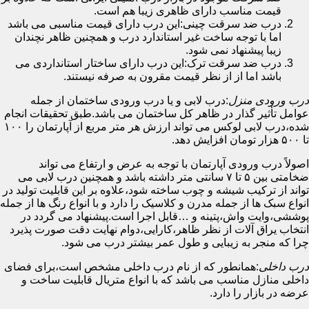
قیمت مناسب دارای ظاهری زیبا هم است.
درب ضد سرقت چینی:این درب دارای قیمت مناسبی می باشد
اما با توجه ساخت غیر استاندارد درب و همچنین ظاهر نچندان
زیبا پیشنهاد نمی شود.
درب ضد سرقت ترک:این درب دارای ساختار استانداردی می
باشد اما از از نظر قیمت مقرون به صرفه نیستند.
درب ورودی منزل
:درب لابی و یا درب ورودی ساختمان از جمله
عوامل تأثیر گذار در ظاهر کل ساختمان می باشد.طبق تحقیقات انجام
شده،درب لابی لوکس می تواند ارزش هر متر مربع از آپارتمان را ۱۰۰
تا ۵۰۰ هزار تومان افزایش دهد.
اصولاً درب ورودی آپارتمان با توجه به عرض و ارتفاع می تواند
ضخامتی بین ۵ تا ۷ سانتی متر داشته باشد و همچنین درب لابی می
تواند از ترکیب شیشه و چوب ساخته شود،علاوه بر این قابلیت تولید در
انواع سبک ها از جمله مدرن و کلاسیک را دارد و با انواع رنگ ها از جمله
پوششی،وایت واش،پتینه و …قابل اجرا است.پیشنهاد می گردد در
انتخاب یراق آلات از نظر ظاهر،کارایی،دوام نهایت دقت صورت پذیرد
چرا که منجر به زیبایی و طول عمر بیشتر درب می شود.
درب داخلی
:همانطور که از نام درب داخلی مشخص است،برای فضای
داخلی منازل مناسب می باشد که با انواع متریال قابلیت ساخت و
عرضه در بازار را دارد.