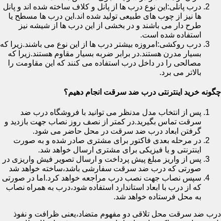
درب پانلی:این نوع درب ها از پانل و کلاف ساخته شده اند و پانل
ها نیز از چوب های طبیعی تولید شده اند.این درب ها مسطح یا
طرح دار می باشند و در بخشی از این درب ها از شیشه نیز
استفاده شده است.
درب روکشی:امروزه بیشتر درب ها از این نوع می باشند.زیرا که
بسیار مدرن هستند.در برابر ضربه بسیار مقاوم هستند.زیرا که
مصالحی را در داخل درب استفاده می کنند که این مقاومت را
بالاتر می برد.
چگونه خرید اینترنتی درب ضد سرقت انجام دهیم؟
پس از انتخاب مدل مدنظر می توانید با فروشگاه درب ضد
سرقت تماس بگیرید.در کمتر از نصف روز نصاب جهت بازدید و
گرفتن ابعاد درب ضد سرقت در محل حاضر می شود.
در مرحله بعدی فاکتور برای مشتری صادر شده و به صورت
اینترنتی و یا فیزیکی برای مشتری ارسال خواهد شد.
پس از واریز مبلغ پیش پرداخت و ارسال تصویر فیش واریزی در
صورتی که درب ضد سرقت سفارشی باشد،ساخته خواهد شد
سپس نصاب جهت نصب درب مراجعه خواهد کرد.اما در صورتی
که از درب با ابعاد استاندارد استفاده شود،درب به همراه نصاب
به محل فرستاده خواهد شد.
درب ضد سرقت محل تلاقی دو مفهوم متضاد،یعنی ظرافت و نفوذ