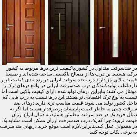
در ضدسرقت متداول در کشور،باکیفیت ترین درها مربوط به کشور
ترکیه هستند.این درب ها از مصالح باکیفیتی ساخته شده اند و طبیعتا
قیمت بالایی نیز دارند.درب ضد سرقت ایرانی در رده بندی کیفیت قرار
دارد.اغلب تولیدکنندگان درب ضدسرقت ایرانی در واقع درهای ترک را
مونتاژ می کنند؛ بنابراین درهای تولیدشده دارای کیفیت بالایی است اما
نسبت به نوع ترک اقتصادی تر هستند.این درها نسبت به درب هایی که
داخل کشور تولید می شوند قیمت مناسب تری دارند.درهای ضد
سرقت چینی به خاطر قیمت پایینشان پرطرفدار هستند.اما اگر به
دنبال خرید یک در ضد سرقت مطمئن هستید،به دنبال انواع ارزان
قیمت نروید؛ چرا که یک درب ضدسرقت ارزان ممکن است مشابه یک
در معمولی عمل کند.بنابراین،لازم است موقع خرید دربهای ضد سرقت
به برخی نکات توجه کنید.