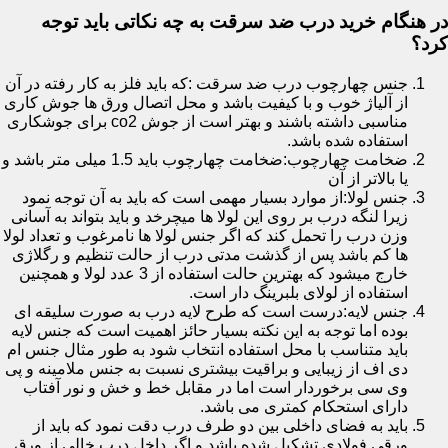
در هنگام خرید درب ضد سرقت به چه نکاتی باید توجه
کرد؟
جنس چهارچوب درب ضد سرقت :که باید فلز به کار رفته در آن
از آلیاژ خوب و با کیفیت باشد و محل اتصال ورق ها جوش کاری
مناسبی داشته باشند و بهتر است از جوش co2 برای جوشکاری
استفاده شده باشد.
ضخامت چهارچوب:ضخامت چهارچوب باید 1.5 میلی متر باشد و
یا بالاتر از آن
جنس لولا:از موارد بسیار مهمی است که باید به آن توجه نمود
زیرا لنگه درب بر روی این لولا ها میچرخد و باید بتواند به آسانی
وزن درب را تحمل کند که اگر جنس لولا ها نامرغوب و تعداد لولا
ها کم باشد پس از گذشت مدتی درب از حالت تنظیم و رگلاژی
خارج میشود که بهترین حالت استفاده از 3 عدد لولا و همچنین
استفاده از لولای بلبرینگ دار است.
جنس لایه:درست است که طرح لایه درب به صورت سلیقه ای
بوده اما توجه به این نکته بسیار حائز اهمیت است که جنس لایه
باید متناسب با محل استفاده انتخاب شود به طور مثال جنس ام
دی اف از زیبایی و براقیت بیشتری نسبت به جنس ملامینه و پی
وی سی برخوردار است اما در مقابل خط و خش و نور آفتاب
دارای استحکام کمتری می باشد.
باید به فضای داخلی بین دو طرف درب دقت نمود که باید از
ورقی فولادی تشکیل شده باشد و اگر داخل درب خالی از ورق