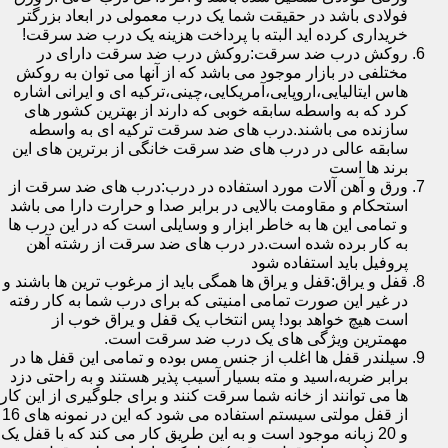
فولادی باشد در حقیقت شما یک درب معمولی در ابعاد بزرگتر
خریداری کرده اید البته با پرداخت هزینه یک درب ضد سرقت!
روکش درب ضد سرقت:روکش درب ضد سرقت دارای در
مختلفی در بازار موجود می باشد که از آنها می توان به روکش
هاس ایتالیایی،اروپایی،آمریکایی،چینی،ترکیه ای و ایرانی اشاره
کرد که به واسطه سابقه خوبی که دارند از بهترین کشور های
سازنده می باشند.درب های ضد سرقت ترکیه ای به واسطه
سابقه عالی در درب های ضد سرقت خانگی از برترین های این
برند ها است
ورق و آهن آلات مورد استفاده در درب:درب های ضد سرقت از
استحکام و مقاومت بالایی در برابر صدا و حرارت دارا می باشد
و تمامی این ها به خاطر ابزار و وسایلی است که در این درب ها
به کار برده شده است.در درب های ضد سرقت از رشته آهن
پروفیل باید استفاده شود
قفل و یراق:قفل و یراق ها همگی باید از مرغوب ترین ها باشند و
در غیر این صورت تمامی امنیتی که برای درب شما به کار رفته
است هیچ خواهد بود! پس انتخاب یک قفل و یراق خوب از
مهمترین ویژگی های یک درب ضد سرقت است.
سیلندر قفل ها اغلب از جنس مس بوده و تمامی این قفل ها در
برابر ضربه،اسید و مته بسیار آسیب پذیر هستند و به راحتی دزد
ها می توانند از خانه شما سرقت کنند و برای جلوگیری از این کار
از قفل مولتی سیستم استفاده می شود که این در نمونه های 16
و 20 زبانه موجود است و به این طریق کار می کند که با قفل یک