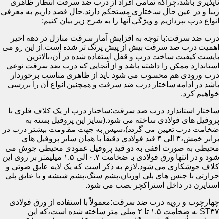
ناپذیری باشد،چراکه تمامی افراد از درب ضد سرقت انتظار ظاهری
زیبا و در عین حال ساختاری مستحکم دارند.حال قصد داریم به معرفی
انواع درب بپردازیم و ویژگی آنها را به شرح زیر بیان کنیم:
درب ضد سرقت:با توجه به افزایش آمار سرقت منازل در دهه اخیر
اهمیت درب ضد سرقت بیش از پیش پرنگ تر شده است،از این رو می
بایست کیفیت ساخت درب و قفل استفاده شده در آن،بالاترین
استاندارد ممکن را داشته باشد و از آنجایی که درب ضد سرقت نوعی
درب ورودی هم محسوب می شود باید از ظاهری مناسب برخوردار
باشد در ادامه ساختار درب ضد سرقت و همچنین انواع آن را بررسی
خواهیم کرد.
ساختار استاندارد درب ضد سرقت:ساختار درب از یک کلاف فلزی با
پروفیل های فولادی ساخته می شود.(سایز این پروفیل بسته به
ضخامت درب تعیین می گردد)،سپس به جهت مقاومت بیشتر درب در
برابر خمش،۳ الی ۴ قید فولادی دقیقاً با همان سایز پروفیل های
محیطی به صورت افقی به دو قید پروفیل عمودی محیطی جوش می
شود و در انتها ورق فولادی با ضخامت ۰.۷ الی ۱.۵ میلیمتر بر روی این
کلاف جوشکاری می شود.لازم به ذکر است که یک لایه عایق صوتی و
حرارتی با جنس های پلی اورتان،پشم سنگ،پشم شیشه و یا عایق پلی
استایرن در داخل استراکچر نصب می شود.
چهارچوب و رویه درب ضد سرقت:معمولاً با استفاده از ورق فولادی
ST۳۷ به ضخامت ۱.۵ تا ۲ میلی متر ساخته شده است،که این