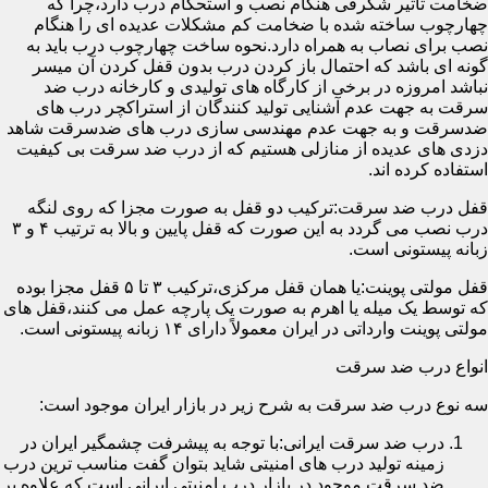
ضخامت تأثیر شگرفی هنگام نصب و استحکام درب دارد،چرا که
چهارچوب ساخته شده با ضخامت کم مشکلات عدیده ای را هنگام
نصب برای نصاب به همراه دارد.نحوه ساخت چهارچوب درب باید به
گونه ای باشد که احتمال باز کردن درب بدون قفل کردن آن میسر
نباشد امروزه در برخی از کارگاه های تولیدی و کارخانه درب ضد
سرقت به جهت عدم آشنایی تولید کنندگان از استراکچر درب های
ضدسرقت و به جهت عدم مهندسی سازی درب های ضدسرقت شاهد
دزدی های عدیده از منازلی هستیم که از درب ضد سرقت بی کیفیت
استفاده کرده اند.
قفل درب ضد سرقت:ترکیب دو قفل به صورت مجزا که روی لنگه
درب نصب می گردد به این صورت که قفل پایین و بالا به ترتیب ۴ و ۳
زبانه پیستونی است.
قفل مولتی پوینت:یا همان قفل مرکزی،ترکیب ۳ تا ۵ قفل مجزا بوده
که توسط یک میله یا اهرم به صورت یک پارچه عمل می کنند،قفل های
مولتی پوینت وارداتی در ایران معمولاً دارای ۱۴ زبانه پیستونی است.
انواع درب ضد سرقت
سه نوع درب ضد سرقت به شرح زیر در بازار ایران موجود است:
درب ضد سرقت ایرانی:با توجه به پیشرفت چشمگیر ایران در
زمینه تولید درب های امنیتی شاید بتوان گفت مناسب ترین درب
ضد سرقت موجود در بازار درب امنیتی ایرانی است که علاوه بر