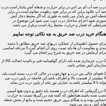
درب ضد آب ای بی اس در برابر حرارت و شعله آتش،پایدار است.درب
ضد آب علاوه براین که در برابر نفوذ رطوبت مقاوم است،در برابر
شعله آتش نیز پایدار می باشد.به طوری که اگر محیط دچار آتش
سوزی شود،اجزای ساختار درب ذوب نمی شود.این موضوع در
شرایطی که فشار و حرارت محیط زیاد است،برقرار می باشد.
هنگام خرید درب ضد حریق به چه نکاتی توجه نماییم
برای حصول اطمینان از عملکرد دربهای ضد حریق مطابق با دسته
بندی و مقاومت آن ها،باید تست روی آن انجام گیرد.5 مرحله اساسی
برای آزمایش در ضد حریق به شرح زیر انجام می گیرد:
1-درب خریداری شده باید دارای گواهینامه فنی و تائیدیه اصالت کالا از
سازمان آتش نشانی باشد.
2-فضای خالی بین درب و چهارچوب در حالی که درب بسته است،باید
4 میلیمتر از قسمت بالا و اطراف باشد.این فاصله در پایین درب می
تواند تا 8 میلیمتر باشد.به عبارتی نور نباید از پایین درب درز نماید.
3-درزگیرهایی که اطراف درب هستند باید دقیق و بدون هیچ آسیبی
نصب شده باشند.همانطور که گفته شد درزگیرها نسبت به حرارت
حساس بوده و به هنگام بروز حریق حجیم شده و مانع از پخش شعله
های آتش و دود می شود.