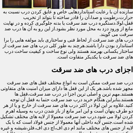
سازنده آن با رعایت استانداردهایی خاص و عایق کردن درب نسبت به
حرارت،رطوبت و صدا،آن را قادر ساخته تا بتواند از تخریب
قفل،لولا،دستگیره درب ضد سرقت یا بدنه جلوگیری کرده و در نهایت
مانع از ورود دزد به محل مورد نظر بشود.از این رو به آن ها درب ضد
سرقت می گویند.
درب های ضد سرقت از لحاظ فنی و ساختاری باید مولفه هایی را برا
استاندارد بودن دارا باشند.هرچند به طور کلی درب های ضد سرقت از
ساختار یکسانی بهرمند هستند ولی نوع ساخت و کیفیت ساخت درب
های ضد سرقت با یکدیکر متفاوت است.
اجزای درب های ضد سرقت
درب ضد سرقت ممکن است به انواع مختلف قفل های ضد سرقت
مجهز شده باشد.هر یک از این قفل ها دارای میزان امنیت های متفاوتی
هستند.مهم ترین و اصلی ترین اجزا در درب ضد سرقت،قفل ها
هستند.بنابراین هنگام خرید درب ضد سرقت حتما به قفل آن توجه
کنید.علاوه بر این لولا در اکثر درب های ضد سرقت از خارج و یا از هر
دو طرف پنهان است و این امر مانع از باز شدن درب به وسیله اهرم
کردن لولا می شود.درب ضد سرقت معمولا از لایه های مختلف تشکیل
شده است.جنس لایه داخلی آنها معمولا از جنس فولاد است که با یک
لایه از جنس های مختلف مانند ام دی اف،اچ دی اف،فلز،شیشه و غیره