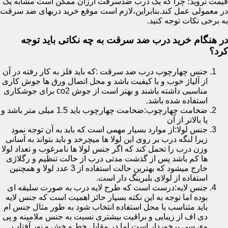
قیمت نروید؛ چرا که یک درب ضدسرقت ارزان ممکن است مشابه یک
در معمولی عمل کند.بنابراین،لازم است موقع خرید دربهای ضد سرقت
به برخی نکات توجه کنید.
در هنگام خرید درب ضد سرقت به چه نکاتی باید توجه
کرد؟
جنس چهارچوب درب ضد سرقت :که باید فلز به کار رفته در آن
از آلیاژ خوب و با کیفیت باشد و محل اتصال ورق ها جوش کاری
مناسبی داشته باشند و بهتر است از جوش co2 برای جوشکاری
استفاده شده باشد.
ضخامت چهارچوب:ضخامت چهارچوب باید 1.5 میلی متر باشد و
یا بالاتر از آن
جنس لولا:از موارد بسیار مهمی است که باید به آن توجه نمود
زیرا لنگه درب بر روی این لولا ها میچرخد و باید بتواند به آسانی
وزن درب را تحمل کند که اگر جنس لولا ها نامرغوب و تعداد لولا
ها کم باشد پس از گذشت مدتی درب از حالت تنظیم و رگلاژی
خارج میشود که بهترین حالت استفاده از 3 عدد لولا و همچنین
استفاده از لولای بلبرینگ دار است.
جنس لایه:درست است که طرح لایه درب به صورت سلیقه ای
بوده اما توجه به این نکته بسیار حائز اهمیت است که جنس لایه
باید متناسب با محل استفاده انتخاب شود به طور مثال جنس ام
دی اف از زیبایی و براقیت بیشتری نسبت به جنس ملامینه و پی
وی سی برخوردار است اما در مقابل خط و خش و نور آفتاب