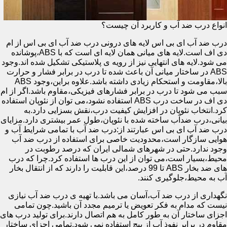
انواع درب ضد آب و کاربرد آن چیست؟
درب ضد آب ای بی اس لایه های درونی درب ضد آب ای بی اس از ام
دی اف است.لایه های میانی همان لایه ای است که با ABS،پوشانده
می شود.لایه های انتهایی نیز از رویه ی پلاستیکی تشکیل شده اند.وجود
ABS در ساختار میانی آن باعث شده تا درب در برابر فشار و حرارت
بالا،مقاومت و استحکام زیادی داشته باشد.علاوه براین،وجود ABS
سبب می شود تا درب در برابر فشارهای فیزیکی،مقاوم باشد.اگر از ام
دی اف در ساخت درب ABS استفاده نشود،می توان از نئوپان استفاده
کرد.انتخاب نئوپان در افزایش کیفیت درب،نقش بسزایی دارد.به
بیانی،درب ضدآب ساخته شده با نئوپان،طول عمر بیشتری دارد.مزایای
درب ضد آب ای بی اس عبارتند از:درب ضد آب با تمامی شرایط آب و
هوایی سازگار است،محدودیت خاصی برای استفاده از درب ضد آب
وجود ندارد.حتی در شهرهای شمالی ایران که درصد رطوبت در
محیط،بسیار است،می توان از این درب ها استفاده کرد.چرا که درب
های ضد بخار ABS تا 99 درصد،این قابلیت را دارند که از انتقال بخار
آب به محیط،جلوگیری کنند.
نگهداری از درب ضد آب،آسان می باشد.با تهیه ی درب ضد آب نیازی
نیست که مدام به فکر تعویض یا ترمیم مجدد آن باشید.چون تمامی
اجزای ساختار آن به طور کامل به هم اتصال دارند.برای تولید درب های
مقاوم در برابر نفوذ آب از پیچ استفاده نمی شود.تمامی اجزای ساختار