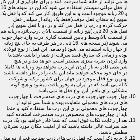
ها می توانند از خانه شما سرقت کنند و برای جلوگیری از این کار
از قفل مولتی سیستم استفاده می شود که این در نمونه های 16
و 20 زبانه موجود است و به این طریق کار می کند که با قفل یک
سویچ (به معنای قفل موقت)فقط یک زبانه از سیلندر قفل
حرکت کرده و درب را قفل می کند و در دو با قفل سویچ (در
قفل های 20 تایی )پنج زبانه از قسمت بالای درب،پانزده زبانه هم
از قسمت بالا،وسط و پایین قسمت کناری درب وارد چهار چوب
می شوند (در نسخه های 16 تایی در هر طرف به جای پنج زبانه
از چهار زبانه استفاده می شود.)و تمامی این قفل از نوع فولادی
بوده و زمانی که سارق قصد سرقت از شما را داشته باشد،با
وارد کردن ضربه مغزی سیلندر آسیب خواهد دید و در هیچ
شرایطی قادر به باز کردن این درب نخواهد بود و زبانه ها کاملا
در جای خود محکم خواهند ماند.این نکته را در نظر داشته باشید
بهترین نوع قفل موجود در جهان برای کشور ترکیه و شرکت
کاله می باشد که در ایران به وفور یافت میشود و هیچ گونه
مشکلی برای یافتن این نوع قفل ها نمی باشد.
چهار چوب:چهارچوب های درب های ضدسرقت با چهارچوب
های درب های معمولی متفاوت بوده و شما نمی توانید از
چهارچوب های معمولی برای این درب ها استفاده کنید و حتما
باید از چهارچوب های مخصوص درب ضدسرقت استفاده کنید
بعد از رعایت نکات فوق است که شما قادر خواهید بود یک درب
ضد سرقت عالی داشته باشید که از امنیت مکان مورد نظرتان
مطمئن باشید.
لازم به ذکر است که قفل درب های درب ضد سرقت از دو مدل