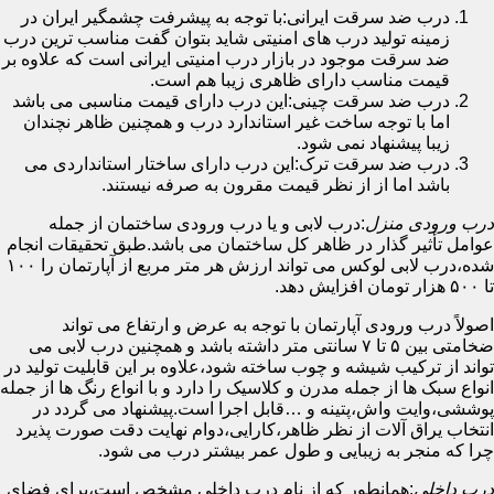
درب ضد سرقت ایرانی:با توجه به پیشرفت چشمگیر ایران در
زمینه تولید درب های امنیتی شاید بتوان گفت مناسب ترین درب
ضد سرقت موجود در بازار درب امنیتی ایرانی است که علاوه بر
قیمت مناسب دارای ظاهری زیبا هم است.
درب ضد سرقت چینی:این درب دارای قیمت مناسبی می باشد
اما با توجه ساخت غیر استاندارد درب و همچنین ظاهر نچندان
زیبا پیشنهاد نمی شود.
درب ضد سرقت ترک:این درب دارای ساختار استانداردی می
باشد اما از از نظر قیمت مقرون به صرفه نیستند.
درب ورودی منزل
:درب لابی و یا درب ورودی ساختمان از جمله
عوامل تأثیر گذار در ظاهر کل ساختمان می باشد.طبق تحقیقات انجام
شده،درب لابی لوکس می تواند ارزش هر متر مربع از آپارتمان را ۱۰۰
تا ۵۰۰ هزار تومان افزایش دهد.
اصولاً درب ورودی آپارتمان با توجه به عرض و ارتفاع می تواند
ضخامتی بین ۵ تا ۷ سانتی متر داشته باشد و همچنین درب لابی می
تواند از ترکیب شیشه و چوب ساخته شود،علاوه بر این قابلیت تولید در
انواع سبک ها از جمله مدرن و کلاسیک را دارد و با انواع رنگ ها از جمله
پوششی،وایت واش،پتینه و …قابل اجرا است.پیشنهاد می گردد در
انتخاب یراق آلات از نظر ظاهر،کارایی،دوام نهایت دقت صورت پذیرد
چرا که منجر به زیبایی و طول عمر بیشتر درب می شود.
درب داخلی
:همانطور که از نام درب داخلی مشخص است،برای فضای