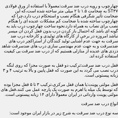
چهارچوب و رویه درب ضد سرقت:معمولاً با استفاده از ورق فولادی
ST۳۷ به ضخامت ۱.۵ تا ۲ میلی متر ساخته شده است،که این
ضخامت تأثیر شگرفی هنگام نصب و استحکام درب دارد،چرا که
چهارچوب ساخته شده با ضخامت کم مشکلات عدیده ای را هنگام
نصب برای نصاب به همراه دارد.نحوه ساخت چهارچوب درب باید به
گونه ای باشد که احتمال باز کردن درب بدون قفل کردن آن میسر
نباشد امروزه در برخی از کارگاه های تولیدی و کارخانه درب ضد
سرقت به جهت عدم آشنایی تولید کنندگان از استراکچر درب های
ضدسرقت و به جهت عدم مهندسی سازی درب های ضدسرقت شاهد
دزدی های عدیده از منازلی هستیم که از درب ضد سرقت بی کیفیت
استفاده کرده اند.
قفل درب ضد سرقت:ترکیب دو قفل به صورت مجزا که روی لنگه
درب نصب می گردد به این صورت که قفل پایین و بالا به ترتیب ۴ و ۳
زبانه پیستونی است.
قفل مولتی پوینت:یا همان قفل مرکزی،ترکیب ۳ تا ۵ قفل مجزا بوده
که توسط یک میله یا اهرم به صورت یک پارچه عمل می کنند،قفل های
مولتی پوینت وارداتی در ایران معمولاً دارای ۱۴ زبانه پیستونی است.
انواع درب ضد سرقت
سه نوع درب ضد سرقت به شرح زیر در بازار ایران موجود است: