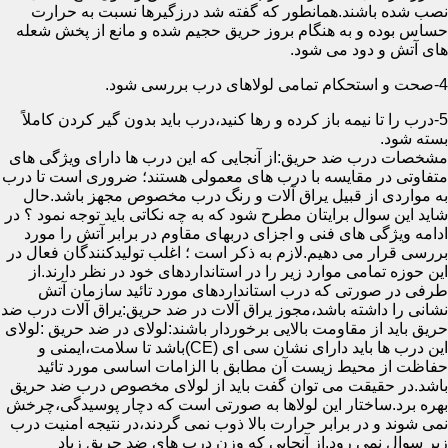
نصب شده باشند.همانطور که گفته شد درزگیرها نسبت به حرارت
حساس بوده و به هنگام بروز حریق حجیم شده و مانع از پخش شعله
های آتش و دود می شود.
4-صحت و استحکام تمامی لولاهای درب بررسی شود.
5-درب را تا نیمه باز کرده و رها کنید،درب باید بدون گیر کردن کاملاً
بسته شود.
مشخصات درب ضد حریق:از آنجایی که این درب ها دارای ویژگی های
متفاوتی در مقایسه با درب های معمولی هستند؛ ضروری است تا درب
به مواردی از قبیل یراق آلات و رنگ درب مخصوص مجهز باشد.حال
شاید این سوال برایتان مطرح شود که به چه نکاتی باید توجه نمود ؟ در
ادامه ویژگی های فنی و اجزای دربهای مقاوم در برابر آتش را مورد
بررسی قرار می دهیم.لازم به ذکر است ؛ اغلب تولیدکنندگان فعال در
این حوزه تمامی موارد زیر را در استانداردهای خود در نظر دارند.از
طرفی در صورتی که درب استانداردهای مورد تائید سازمان آتش
نشانی را داشته باشد،مجوز یراق آلات در ضد حریق:یراق آلات درب ضد
حریق باید از مقاومت بالایی برخوردار باشند:لولای در ضد حریق :لولای
این درب ها باید دارای نشان سی ای (CE)باشد تا سلامت،ایمنی و
حفاظت از محیط زیست آن مطابق با الزامات اساسی مورد تائید
باشد.در حقیقت می توان گفت باید از لولای مخصوص درب ضد حریق
بهره برد.ساختار این لولاها به صورتی است که دچار پوسیدگی،چرخش
نمی شوند و در برابر حرارت بالا ذوب نمی گردند،در نتیجه امنیت درب
زیر سوال نمی رود.از آنجایی که وزن درب های ضد حریق زیاد