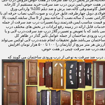
در هفت حوض،ایمن ترین درب ضد سرقت-خرید مستقیم از کارخانه
قفل گاوصندوقی کاله،ضد برش و ضد دیلم 100% وارداتی،ورق
فولادی دوبل چهارطرفه،عایق حرارت و صوت،اکیپ نصاب حرفه ای با
گارانتی نصب 2 ساله،نصب 2 ساعته.بیش از 9 سال سابقه.کیفیت بالا
و قیمت مناسب.ایمن،قدرتمند،زیبا،تعمیرات درب ضد سرقت از جمله
خدمات قابل ارائه در زمینه رفع ایرادات در بخش های مختلف درب
می باشد که با تعویض و تعمیر،رگلاژ درب ضد سرقت،درب لابی و یا
درب ورودی ساختمان از جمله عوامل تأثیر گذار در ظاهر کل
ساختمان می‌باشد.طبق تحقیقات انجام شده،درب لابی لوکس می‌تواند
ارزش هر متر مربع از آپارتمان را ۱۰۰ تا ۵۰۰ هزار تومان افزایش
دهد،درب ضد سرقت چینی در هفت حوض،
.
درب ضد سرقت به نوعی از درب ورودی ساختمان می گویند که