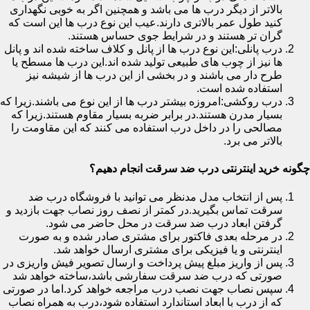
بالاتر از دیگر درب ها می باشد و همچنین اگر به خوبی نگهداری
کنید طول عمر بالاتری دارند.عیب این نوع درب ها این است که
گران تر هستند و در شرایط جوی حساس هستند.
درب پانلی:این نوع درب ها از پانل و کلاف ساخته شده اند و پانل
ها نیز از چوب های طبیعی تولید شده اند.این درب ها مسطح یا
طرح دار می باشند و در بخشی از این درب ها از شیشه نیز
استفاده شده است.
درب روکشی:امروزه بیشتر درب ها از این نوع می باشند.زیرا که
بسیار مدرن هستند.در برابر ضربه بسیار مقاوم هستند.زیرا که
مصالحی را در داخل درب استفاده می کنند که این مقاومت را
بالاتر می برد.
چگونه خرید اینترنتی درب ضد سرقت انجام دهیم؟
پس از انتخاب مدل مدنظر می توانید با فروشگاه درب ضد
سرقت تماس بگیرید.در کمتر از نصف روز نصاب جهت بازدید و
گرفتن ابعاد درب ضد سرقت در محل حاضر می شود.
در مرحله بعدی فاکتور برای مشتری صادر شده و به صورت
اینترنتی و یا فیزیکی برای مشتری ارسال خواهد شد.
پس از واریز مبلغ پیش پرداخت و ارسال تصویر فیش واریزی در
صورتی که درب ضد سرقت سفارشی باشد،ساخته خواهد شد
سپس نصاب جهت نصب درب مراجعه خواهد کرد.اما در صورتی
که از درب با ابعاد استاندارد استفاده شود،درب به همراه نصاب