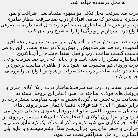
به محل فرستاده خواهد شد.
درب ضد سرقت محل تلاقی دو مفهوم متضاد،یعنی ظرافت و نفوذ
ناپذیری باشد،چراکه تمامی افراد از درب ضد سرقت انتظار ظاهری
زیبا و در عین حال ساختاری مستحکم دارند.حال قصد داریم به معرفی
انواع درب بپردازیم و ویژگی آنها را به شرح زیر بیان کنیم:
درب ضد سرقت:با توجه به افزایش آمار سرقت منازل در دهه اخیر
اهمیت درب ضد سرقت بیش از پیش پرنگ تر شده است،از این رو می
بایست کیفیت ساخت درب و قفل استفاده شده در آن،بالاترین
استاندارد ممکن را داشته باشد و از آنجایی که درب ضد سرقت نوعی
درب ورودی هم محسوب می شود باید از ظاهری مناسب برخوردار
باشد در ادامه ساختار درب ضد سرقت و همچنین انواع آن را بررسی
خواهیم کرد.
ساختار استاندارد درب ضد سرقت:ساختار درب از یک کلاف فلزی با
پروفیل های فولادی ساخته می شود.(سایز این پروفیل بسته به
ضخامت درب تعیین می گردد)،سپس به جهت مقاومت بیشتر درب در
برابر خمش،۳ الی ۴ قید فولادی دقیقاً با همان سایز پروفیل های
محیطی به صورت افقی به دو قید پروفیل عمودی محیطی جوش می
شود و در انتها ورق فولادی با ضخامت ۰.۷ الی ۱.۵ میلیمتر بر روی این
کلاف جوشکاری می شود.لازم به ذکر است که یک لایه عایق صوتی و
حرارتی با جنس های پلی اورتان،پشم سنگ،پشم شیشه و یا عایق پلی
استایرن در داخل استراکچر نصب می شود.