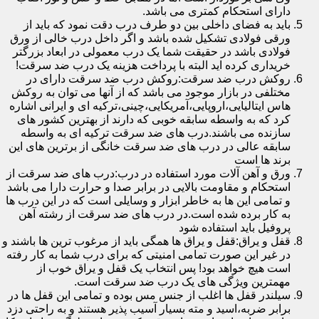
دارای استحکام کمتری می باشد.
باید به فضای داخلی بین دو طرف درب دقت نمود که باید از
ورقی فولادی تشکیل شده باشد و اگر داخل درب خالی از ورق
فولادی باشد در حقیقت شما یک درب معمولی در ابعاد بزرگتر
خریداری کرده اید البته با پرداخت هزینه یک درب ضد سرقت!
روکش درب ضد سرقت:روکش درب ضد سرقت دارای در
مختلفی در بازار موجود می باشد که از آنها می توان به روکش
هاس ایتالیایی،اروپایی،آمریکایی،چینی،ترکیه ای و ایرانی اشاره
کرد که به واسطه سابقه خوبی که دارند از بهترین کشور های
سازنده می باشند.درب های ضد سرقت ترکیه ای به واسطه
سابقه عالی در درب های ضد سرقت خانگی از برترین های این
برند ها است
ورق و آهن آلات مورد استفاده در درب:درب های ضد سرقت از
استحکام و مقاومت بالایی در برابر صدا و حرارت دارا می باشد
و تمامی این ها به خاطر ابزار و وسایلی است که در این درب ها
به کار برده شده است.در درب های ضد سرقت از رشته آهن
پروفیل باید استفاده شود
قفل و یراق:قفل و یراق ها همگی باید از مرغوب ترین ها باشند و
در غیر این صورت تمامی امنیتی که برای درب شما به کار رفته
است هیچ خواهد بود! پس انتخاب یک قفل و یراق خوب از
مهمترین ویژگی های یک درب ضد سرقت است.
سیلندر قفل ها اغلب از جنس مس بوده و تمامی این قفل ها در
برابر ضربه،اسید و مته بسیار آسیب پذیر هستند و به راحتی دزد