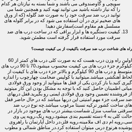
سویچی و گاوصندوقی می باشند و شما بسته به نیازتان هر کدام
را که نیاز داشته باشید می توانید تهیه کنید و همچنین شما می
توانید درب ضد سرقت خود را به صورت ضد گلوله (که از ورق
های ضخیم تری در آن استفاده می شود که در برابر گلوله های
مسلسل هم مقاوم است)سفارش دهید!
کیفیت دستگیره ها و ابزار یراقی که در ساخت درب های ضد
سرقت مورد استفاده قرار گرفته است مطمئن شوید.
راه های شناخت درب ضد سرقت باکیفیت از بی کیفیت چیست؟
اولین راه وزن درب هست که به صورت کلی درب های کمتر از 60
کیلوگرم جزء درب های بی کیفیت محسوب میشود،70 تا 90 درب های
متوسط و درب های 90 کیلوگرم و بالاتر جزء درب های با کیفیت از
لحاظ آهنکشی میباشد.میتوانید با کولیس ضخامت چهارچوب را اندازه
گیری کنید.با باز کردن یکی از قفل ها میتوانید از وجود ورق فولادی
میانی اطمینان حاصل کنید که با توجه به مشکل بودن این کار میتونید
از فروشنده تضمین وجود ورق فولادی ایمنی رو بگیرید.قفل دربهای
ضد سرقت جزء مهم امنیتی این دربها میباشد که در حال حاضر قفل
های ساخت کشور ترکیه نسبتا مرغوب میباشد.چه نوع درب ضد
سرقتی مناسب منزل شماست.بیشتر درب های موجود در بازار در
حالت کلی به 4 دسته تقسیم بندی میشود.رویه رنگ،رویه پی وی
سی،رویه ام دی اف ملامینه،رویه فلز،در داخل آپارتمان با راهروی
پوشیده هرنوع دربی میتوان استفاده کرد.در مناطق شمالی و مطوب