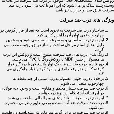
روکش شده است.فضای خالی موجود در درب ضد سرقت نیز غالبا به
وسیله پشم سنگ پر می شود که این امر باعث می شود درب ضد
سرقت عایق صدا و حرارت نیز باشد
ویژگی های درب ضد سرقت
ساختار درب ضد سرقت به نحوی است که بعد از قرار گرفتن در
چهارچوب نمی توان آن را اهرم کاری کرد.
این نوع درب به آسانی و به سرعت نصب می شود و به همین
دلیل بعد از اتمام مراحل ساخت و ساز در چهارچوب نصب می
گردد.
رنگ بندی درب های ضد سرقت متنوع است و روکش این درب
ها معمولا از جنس MDF با روکش رنگ یا PVC می باشد.
دور تا دور درب ضد سرقت یک نوار پلاستیکی یا درزگیر قرار
گرفته که از هدر رفت انرژی و نفوذ گرد و غبار جلوگیری می
کند.
برخلاف درب چوبی معمولی،درب امنیتی از چند نقطه به
چهارچوب متصل می شود.
درب ضد سرقت بسیار محکم و مقاوم است و وجود لایه فولادی
در آن نشانه استحکام این نوع درب هاست.
این نوع درب طبق استانداردهای بین المللی ساخته می شود.
درب ضد سرقت ضد آب است و نوعی عایق رطوبتی محسوب
می شود.
درب ضد سرقت در برابر گرما،سرما،برش،مته،اسید و رطوبت