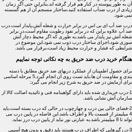
آن به طور پیوسته در کنار هم قرار گرفته اند.بنابراین حتی اگر زمان
زیادی از درب ضدآب استفاده کنید،ساختار منسجم آن از هم گسسته
نمی شود.
درب ضد آب ای بی اس در برابر حرارت و شعله آتش،پایدار است.درب
ضد آب علاوه براین که در برابر نفوذ رطوبت مقاوم است،در برابر
شعله آتش نیز پایدار می باشد.به طوری که اگر محیط دچار آتش
سوزی شود،اجزای ساختار درب ذوب نمی شود.این موضوع در
شرایطی که فشار و حرارت محیط زیاد است،برقرار می باشد.
هنگام خرید درب ضد حریق به چه نکاتی توجه نماییم
برای حصول اطمینان از عملکرد دربهای ضد حریق مطابق با دسته
بندی و مقاومت آن ها،باید تست روی آن انجام گیرد.5 مرحله اساسی
برای آزمایش در ضد حریق به شرح زیر انجام می گیرد:
1-درب خریداری شده باید دارای گواهینامه فنی و تائیدیه اصالت کالا از
سازمان آتش نشانی باشد.
2-فضای خالی بین درب و چهارچوب در حالی که درب بسته است،باید
4 میلیمتر از قسمت بالا و اطراف باشد.این فاصله در پایین درب می
تواند تا 8 میلیمتر باشد.به عبارتی نور نباید از پایین درب درز نماید.
3-درزگیرهایی که اطراف درب هستند باید دقیق و بدون هیچ آسیبی