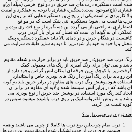
شده است.دستگیره درب های ضد حریق در دو نوع اهرمی (میله ای)و
فشاری (تاچ)موجود است.دستگیره فشاری با توجه به عملکرد و امنیت
بالا کاربردی تر است.یکی از رایج ترین دستگیره هایی که بر روی این
درب ها نصب می شود؛ دستگیره آنتی پنیک است که در مواقع
اضطراری به راحتی باز می گردد.این دستگیره از نوع فشاری بوده و
عملکرد آن به گونه ای است که فشار کم برای باز کردن درب
کافیست.در هنگام حریق و در دمای بالا نباید عملکرد دستگیره پنیک
مختل و یا خود به خود باز شود،زیرا تا دود به سایر طبقات سرایت می
کند.
رنگ درب ضد حریق:در ضد حریق باید در برابر حرارت و شعله مقاوم
باشد و نمی توان برای رنگ آمیزی از رنگ های معمولی کمک
گرفت.زیرا با کوچک ترین جرقه ای امکان آتش گرفتن وجود دارد.از
این رو باید برای رنگ آمیزی از رنگ های پودری خاص و استاندارد
استفاده شود.پوشش رنگ درب های مقاوم در برابر حریق باید به گونه
ای باشد که در برابر آتش منبسط شده و لایه ای مقاوم در برابر آن
ایجاد کند.رنگ مورد استفاده در پوشش ضد حریق از نوع پودری می
باشد و به روش الکترواستاتیک بر روی درب پاشیده میشود،سپس در
کوره تثبیت می گردد.
چند نوع درب چوبی داریم؟
درب تمام چوب:این نوع درب ها کاملا از چوبی می باشند و همه
قسمت های درب از چوب تشکیل شده اند.مقاومت این درب ها