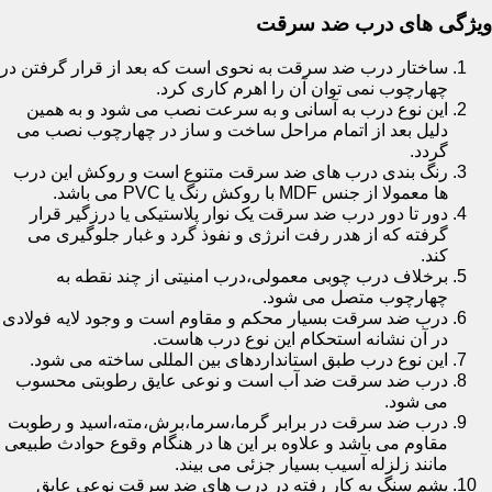
ویژگی های درب ضد سرقت
ساختار درب ضد سرقت به نحوی است که بعد از قرار گرفتن در
چهارچوب نمی توان آن را اهرم کاری کرد.
این نوع درب به آسانی و به سرعت نصب می شود و به همین
دلیل بعد از اتمام مراحل ساخت و ساز در چهارچوب نصب می
گردد.
رنگ بندی درب های ضد سرقت متنوع است و روکش این درب
ها معمولا از جنس MDF با روکش رنگ یا PVC می باشد.
دور تا دور درب ضد سرقت یک نوار پلاستیکی یا درزگیر قرار
گرفته که از هدر رفت انرژی و نفوذ گرد و غبار جلوگیری می
کند.
برخلاف درب چوبی معمولی،درب امنیتی از چند نقطه به
چهارچوب متصل می شود.
درب ضد سرقت بسیار محکم و مقاوم است و وجود لایه فولادی
در آن نشانه استحکام این نوع درب هاست.
این نوع درب طبق استانداردهای بین المللی ساخته می شود.
درب ضد سرقت ضد آب است و نوعی عایق رطوبتی محسوب
می شود.
درب ضد سرقت در برابر گرما،سرما،برش،مته،اسید و رطوبت
مقاوم می باشد و علاوه بر این ها در هنگام وقوع حوادث طبیعی
مانند زلزله آسیب بسیار جزئی می بیند.
پشم سنگ به کار رفته در درب های ضد سرقت نوعی عایق