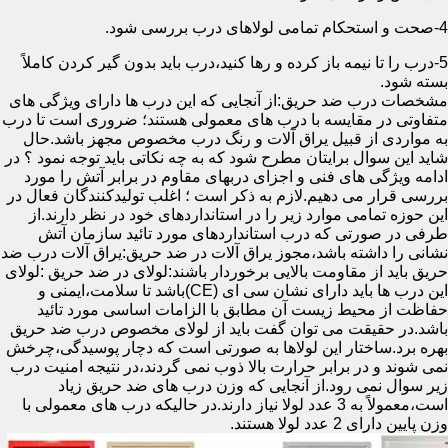
4-صحت و استحکام تمامی لولاهای درب بررسی شود.
5-درب را تا نیمه باز کرده و رها کنید،درب باید بدون گیر کردن کاملاً
بسته شود.
مشخصات درب ضد حریق:از آنجایی که این درب ها دارای ویژگی های
متفاوتی در مقایسه با درب های معمولی هستند؛ ضروری است تا درب
به مواردی از قبیل یراق آلات و رنگ درب مخصوص مجهز باشد.حال
شاید این سوال برایتان مطرح شود که به چه نکاتی باید توجه نمود ؟ در
ادامه ویژگی های فنی و اجزای دربهای مقاوم در برابر آتش را مورد
بررسی قرار می دهیم.لازم به ذکر است ؛ اغلب تولیدکنندگان فعال در
این حوزه تمامی موارد زیر را در استانداردهای خود در نظر دارند.از
طرفی در صورتی که درب استانداردهای مورد تائید سازمان آتش
نشانی را داشته باشد،مجوز یراق آلات در ضد حریق:یراق آلات درب ضد
حریق باید از مقاومت بالایی برخوردار باشند:لولای در ضد حریق :لولای
این درب ها باید دارای نشان سی ای (CE)باشد تا سلامت،ایمنی و
حفاظت از محیط زیست آن مطابق با الزامات اساسی مورد تائید
باشد.در حقیقت می توان گفت باید از لولای مخصوص درب ضد حریق
بهره برد.ساختار این لولاها به صورتی است که دچار پوسیدگی،چرخش
نمی شوند و در برابر حرارت بالا ذوب نمی گردند،در نتیجه امنیت درب
زیر سوال نمی رود.از آنجایی که وزن درب های ضد حریق زیاد
است،معمولاً به 3 عدد لولا نیاز دارند.در حالیکه درب های معمولی با
وزن پایین دارای 2 عدد لولا هستند.