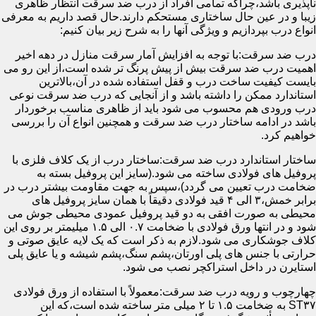
ناپذیری باشد،چراکه تمامی افراد از درب ضد سرقت انتظار ظاهری
زیبا و در عین حال ساختاری مستحکم دارند.حال قصد داریم به معرفی
انواع درب بپردازیم و ویژگی آنها را به شرح زیر بیان کنیم:
درب ضد سرقت:با توجه به افزایش آمار سرقت منازل در دهه اخیر
اهمیت درب ضد سرقت بیش از پیش پرنگ تر شده است،از این رو می
بایست کیفیت ساخت درب و قفل استفاده شده در آن،بالاترین
استاندارد ممکن را داشته باشد و از آنجایی که درب ضد سرقت نوعی
درب ورودی هم محسوب می شود باید از ظاهری مناسب برخوردار
باشد در ادامه ساختار درب ضد سرقت و همچنین انواع آن را بررسی
خواهیم کرد.
ساختار استاندارد درب ضد سرقت:ساختار درب از یک کلاف فلزی با
پروفیل های فولادی ساخته می شود.(سایز این پروفیل بسته به
ضخامت درب تعیین می گردد)،سپس به جهت مقاومت بیشتر درب در
برابر خمش،۳ الی ۴ قید فولادی دقیقاً با همان سایز پروفیل های
محیطی به صورت افقی به دو قید پروفیل عمودی محیطی جوش می
شود و در انتها ورق فولادی با ضخامت ۰.۷ الی ۱.۵ میلیمتر بر روی این
کلاف جوشکاری می شود.لازم به ذکر است که یک لایه عایق صوتی و
حرارتی با جنس های پلی اورتان،پشم سنگ،پشم شیشه و یا عایق پلی
استایرن در داخل استراکچر نصب می شود.
چهارچوب و رویه درب ضد سرقت:معمولاً با استفاده از ورق فولادی
ST۳۷ به ضخامت ۱.۵ تا ۲ میلی متر ساخته شده است،که این