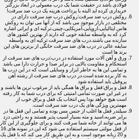
فولادی باشد در حقیقت شما یک درب معمولی در ابعاد بزرگتر
خریداری کرده اید البته با پرداخت هزینه یک درب ضد سرقت!
روکش درب ضد سرقت:روکش درب ضد سرقت دارای در
مختلفی در بازار موجود می باشد که از آنها می توان به روکش
هاس ایتالیایی،اروپایی،آمریکایی،چینی،ترکیه ای و ایرانی اشاره
کرد که به واسطه سابقه خوبی که دارند از بهترین کشور های
سازنده می باشند.درب های ضد سرقت ترکیه ای به واسطه
سابقه عالی در درب های ضد سرقت خانگی از برترین های این
برند ها است
ورق و آهن آلات مورد استفاده در درب:درب های ضد سرقت از
استحکام و مقاومت بالایی در برابر صدا و حرارت دارا می باشد
و تمامی این ها به خاطر ابزار و وسایلی است که در این درب ها
به کار برده شده است.در درب های ضد سرقت از رشته آهن
پروفیل باید استفاده شود
قفل و یراق:قفل و یراق ها همگی باید از مرغوب ترین ها باشند و
در غیر این صورت تمامی امنیتی که برای درب شما به کار رفته
است هیچ خواهد بود! پس انتخاب یک قفل و یراق خوب از
مهمترین ویژگی های یک درب ضد سرقت است.
سیلندر قفل ها اغلب از جنس مس بوده و تمامی این قفل ها در
برابر ضربه،اسید و مته بسیار آسیب پذیر هستند و به راحتی دزد
ها می توانند از خانه شما سرقت کنند و برای جلوگیری از این کار
از قفل مولتی سیستم استفاده می شود که این در نمونه های 16
و 20 زبانه موجود است و به این طریق کار می کند که با قفل یک