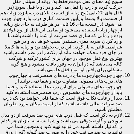
سویچ (به معنای قفل موقت)فقط یک زبانه از سیلندر قفل
حرکت کرده و درب را قفل می کند و در دو با قفل سویچ (در
قفل های 20 تایی )پنج زبانه از قسمت بالای درب،پانزده زبانه هم
از قسمت بالا،وسط و پایین قسمت کناری درب وارد چهار چوب
می شوند (در نسخه های 16 تایی در هر طرف به جای پنج زبانه
از چهار زبانه استفاده می شود.)و تمامی این قفل از نوع فولادی
بوده و زمانی که سارق قصد سرقت از شما را داشته باشد،با
وارد کردن ضربه مغزی سیلندر آسیب خواهد دید و در هیچ
شرایطی قادر به باز کردن این درب نخواهد بود و زبانه ها کاملا
در جای خود محکم خواهند ماند.این نکته را در نظر داشته باشید
بهترین نوع قفل موجود در جهان برای کشور ترکیه و شرکت
کاله می باشد که در ایران به وفور یافت میشود و هیچ گونه
مشکلی برای یافتن این نوع قفل ها نمی باشد.
چهار چوب:چهارچوب های درب های ضدسرقت با چهارچوب
های درب های معمولی متفاوت بوده و شما نمی توانید از
چهارچوب های معمولی برای این درب ها استفاده کنید و حتما
باید از چهارچوب های مخصوص درب ضدسرقت استفاده کنید
بعد از رعایت نکات فوق است که شما قادر خواهید بود یک درب
ضد سرقت عالی داشته باشید که از امنیت مکان مورد نظرتان
مطمئن باشید.
لازم به ذکر است که قفل درب های درب ضد سرقت از دو مدل
سویچی و گاوصندوقی می باشند و شما بسته به نیازتان هر کدام
را که نیاز داشته باشید می توانید تهیه کنید و همچنین شما می
توانید درب ضد سرقت خود را به صورت ضد گلوله (که از ورق