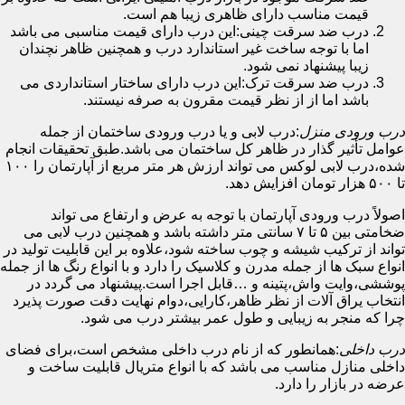
قیمت مناسب دارای ظاهری زیبا هم است.
درب ضد سرقت چینی:این درب دارای قیمت مناسبی می باشد
اما با توجه ساخت غیر استاندارد درب و همچنین ظاهر نچندان
زیبا پیشنهاد نمی شود.
درب ضد سرقت ترک:این درب دارای ساختار استانداردی می
باشد اما از از نظر قیمت مقرون به صرفه نیستند.
درب ورودی منزل
:درب لابی و یا درب ورودی ساختمان از جمله
عوامل تأثیر گذار در ظاهر کل ساختمان می باشد.طبق تحقیقات انجام
شده،درب لابی لوکس می تواند ارزش هر متر مربع از آپارتمان را ۱۰۰
تا ۵۰۰ هزار تومان افزایش دهد.
اصولاً درب ورودی آپارتمان با توجه به عرض و ارتفاع می تواند
ضخامتی بین ۵ تا ۷ سانتی متر داشته باشد و همچنین درب لابی می
تواند از ترکیب شیشه و چوب ساخته شود،علاوه بر این قابلیت تولید در
انواع سبک ها از جمله مدرن و کلاسیک را دارد و با انواع رنگ ها از جمله
پوششی،وایت واش،پتینه و …قابل اجرا است.پیشنهاد می گردد در
انتخاب یراق آلات از نظر ظاهر،کارایی،دوام نهایت دقت صورت پذیرد
چرا که منجر به زیبایی و طول عمر بیشتر درب می شود.
درب داخلی
:همانطور که از نام درب داخلی مشخص است،برای فضای
داخلی منازل مناسب می باشد که با انواع متریال قابلیت ساخت و
عرضه در بازار را دارد.