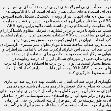
درب ضد آب ای بی اس لایه های درونی درب ضد آب ای بی اس از ام
دی اف است.لایه های میانی همان لایه ای است که با ABS،پوشانده
می شود.لایه های انتهایی نیز از رویه ی پلاستیکی تشکیل شده اند.وجود
ABS در ساختار میانی آن باعث شده تا درب در برابر فشار و حرارت
بالا،مقاومت و استحکام زیادی داشته باشد.علاوه براین،وجود ABS
سبب می شود تا درب در برابر فشارهای فیزیکی،مقاوم باشد.اگر از ام
دی اف در ساخت درب ABS استفاده نشود،می توان از نئوپان استفاده
کرد.انتخاب نئوپان در افزایش کیفیت درب،نقش بسزایی دارد.به
بیانی،درب ضدآب ساخته شده با نئوپان،طول عمر بیشتری دارد.مزایای
درب ضد آب ای بی اس عبارتند از:درب ضد آب با تمامی شرایط آب و
هوایی سازگار است،محدودیت خاصی برای استفاده از درب ضد آب
وجود ندارد.حتی در شهرهای شمالی ایران که درصد رطوبت در
محیط،بسیار است،می توان از این درب ها استفاده کرد.چرا که درب
های ضد بخار ABS تا 99 درصد،این قابلیت را دارند که از انتقال بخار
آب به محیط،جلوگیری کنند.
نگهداری از درب ضد آب،آسان می باشد.با تهیه ی درب ضد آب نیازی
نیست که مدام به فکر تعویض یا ترمیم مجدد آن باشید.چون تمامی
اجزای ساختار آن به طور کامل به هم اتصال دارند.برای تولید درب های
مقاوم در برابر نفوذ آب از پیچ استفاده نمی شود.تمامی اجزای ساختار
آن به طور پیوسته در کنار هم قرار گرفته اند.بنابراین حتی اگر زمان
زیادی از درب ضدآب استفاده کنید،ساختار منسجم آن از هم گسسته
نمی شود.