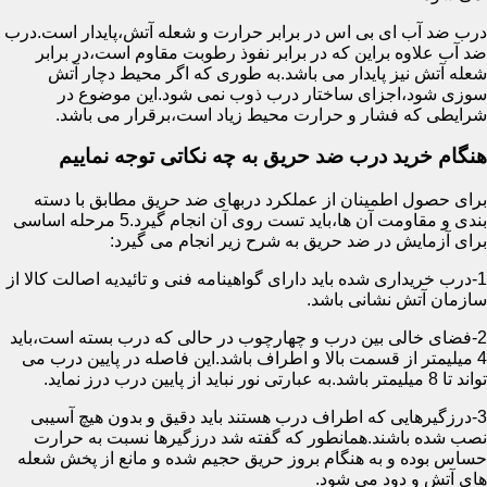
درب ضد آب ای بی اس در برابر حرارت و شعله آتش،پایدار است.درب
ضد آب علاوه براین که در برابر نفوذ رطوبت مقاوم است،در برابر
شعله آتش نیز پایدار می باشد.به طوری که اگر محیط دچار آتش
سوزی شود،اجزای ساختار درب ذوب نمی شود.این موضوع در
شرایطی که فشار و حرارت محیط زیاد است،برقرار می باشد.
هنگام خرید درب ضد حریق به چه نکاتی توجه نماییم
برای حصول اطمینان از عملکرد دربهای ضد حریق مطابق با دسته
بندی و مقاومت آن ها،باید تست روی آن انجام گیرد.5 مرحله اساسی
برای آزمایش در ضد حریق به شرح زیر انجام می گیرد:
1-درب خریداری شده باید دارای گواهینامه فنی و تائیدیه اصالت کالا از
سازمان آتش نشانی باشد.
2-فضای خالی بین درب و چهارچوب در حالی که درب بسته است،باید
4 میلیمتر از قسمت بالا و اطراف باشد.این فاصله در پایین درب می
تواند تا 8 میلیمتر باشد.به عبارتی نور نباید از پایین درب درز نماید.
3-درزگیرهایی که اطراف درب هستند باید دقیق و بدون هیچ آسیبی
نصب شده باشند.همانطور که گفته شد درزگیرها نسبت به حرارت
حساس بوده و به هنگام بروز حریق حجیم شده و مانع از پخش شعله
های آتش و دود می شود.