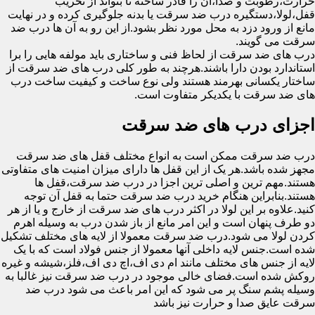
حرارت،رطوبت و صدا،آن را قادر ساخته تا بتواند از تخریب
قفل،لولا،دستگیره درب ضد سرقت یا بدنه جلوگیری کرده و در نهایت
مانع از ورود دزد به محل مورد نظر بشود.از این رو به آن ها درب ضد
سرقت می گویند.
درب های ضد سرقت از لحاظ فنی و ساختاری باید مولفه هایی را برا
استاندارد بودن دارا باشند.هرچند به طور کلی درب های ضد سرقت از
ساختار یکسانی بهرمند هستند ولی نوع ساخت و کیفیت ساخت درب
های ضد سرقت با یکدیکر متفاوت است.
اجزای درب های ضد سرقت
درب ضد سرقت ممکن است به انواع مختلف قفل های ضد سرقت
مجهز شده باشد.هر یک از این قفل ها دارای میزان امنیت های متفاوتی
هستند.مهم ترین و اصلی ترین اجزا در درب ضد سرقت،قفل ها
هستند.بنابراین هنگام خرید درب ضد سرقت حتما به قفل آن توجه
کنید.علاوه بر این لولا در اکثر درب های ضد سرقت از خارج و یا از هر
دو طرف پنهان است و این امر مانع از باز شدن درب به وسیله اهرم
کردن لولا می شود.درب ضد سرقت معمولا از لایه های مختلف تشکیل
شده است.جنس لایه داخلی آنها معمولا از جنس فولاد است که با یک
لایه از جنس های مختلف مانند ام دی اف،اچ دی اف،فلز،شیشه و غیره
روکش شده است.فضای خالی موجود در درب ضد سرقت نیز غالبا به
وسیله پشم سنگ پر می شود که این امر باعث می شود درب ضد
سرقت عایق صدا و حرارت نیز باشد