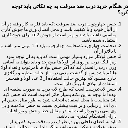
در هنگام خرید درب ضد سرقت به چه نکاتی باید توجه
کرد؟
جنس چهارچوب درب ضد سرقت :که باید فلز به کار رفته در آن
از آلیاژ خوب و با کیفیت باشد و محل اتصال ورق ها جوش کاری
مناسبی داشته باشند و بهتر است از جوش co2 برای جوشکاری
استفاده شده باشد.
ضخامت چهارچوب:ضخامت چهارچوب باید 1.5 میلی متر باشد و
یا بالاتر از آن
جنس لولا:از موارد بسیار مهمی است که باید به آن توجه نمود
زیرا لنگه درب بر روی این لولا ها میچرخد و باید بتواند به آسانی
وزن درب را تحمل کند که اگر جنس لولا ها نامرغوب و تعداد لولا
ها کم باشد پس از گذشت مدتی درب از حالت تنظیم و رگلاژی
خارج میشود که بهترین حالت استفاده از 3 عدد لولا و همچنین
استفاده از لولای بلبرینگ دار است.
جنس لایه:درست است که طرح لایه درب به صورت سلیقه ای
بوده اما توجه به این نکته بسیار حائز اهمیت است که جنس لایه
باید متناسب با محل استفاده انتخاب شود به طور مثال جنس ام
دی اف از زیبایی و براقیت بیشتری نسبت به جنس ملامینه و پی
وی سی برخوردار است اما در مقابل خط و خش و نور آفتاب
دارای استحکام کمتری می باشد.
باید به فضای داخلی بین دو طرف درب دقت نمود که باید از
ورقی فولادی تشکیل شده باشد و اگر داخل درب خالی از ورق