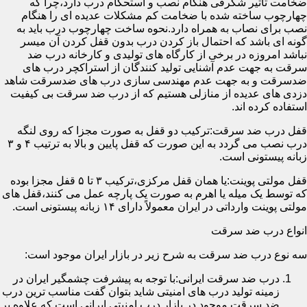
ضخامت تأثیر شگرفی هنگام نصب و استحکام درب دارد،چرا که
چهارچوب ساخته شده با ضخامت کم مشکلات عدیده ای را هنگام
نصب برای نصاب به همراه دارد.نحوه ساخت چهارچوب درب باید به
گونه ای باشد که احتمال باز کردن درب بدون قفل کردن آن میسر
نباشد امروزه در برخی از کارگاه های تولیدی و کارخانه درب ضد
سرقت به جهت عدم آشنایی تولید کنندگان از استراکچر درب های
ضدسرقت و به جهت عدم مهندسی سازی درب های ضدسرقت شاهد
دزدی های عدیده از منازلی هستیم که از درب ضد سرقت بی کیفیت
استفاده کرده اند.
قفل درب ضد سرقت:ترکیب دو قفل به صورت مجزا که روی لنگه
درب نصب می گردد به این صورت که قفل پایین و بالا به ترتیب ۴ و ۳
زبانه پیستونی است.
قفل مولتی پوینت:یا همان قفل مرکزی،ترکیب ۳ تا ۵ قفل مجزا بوده
که توسط یک میله یا اهرم به صورت یک پارچه عمل می کنند،قفل های
مولتی پوینت وارداتی در ایران معمولاً دارای ۱۴ زبانه پیستونی است.
انواع درب ضد سرقت
سه نوع درب ضد سرقت به شرح زیر در بازار ایران موجود است:
درب ضد سرقت ایرانی:با توجه به پیشرفت چشمگیر ایران در
زمینه تولید درب های امنیتی شاید بتوان گفت مناسب ترین درب
ضد سرقت موجود در بازار درب امنیتی ایرانی است که علاوه بر