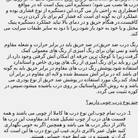
درب ها نصب می شود؛ دستگیره آنتی پنیک است که در مواقع
اضطراری به راحتی باز می گردد.این دستگیره از نوع فشاری بوده و
عملکرد آن به گونه ای است که فشار کم برای باز کردن درب
کافیست.در هنگام حریق و در دمای بالا نباید عملکرد دستگیره پنیک
مختل و یا خود به خود باز شود،زیرا تا دود به سایر طبقات سرایت می
کند.
رنگ درب ضد حریق:در ضد حریق باید در برابر حرارت و شعله مقاوم
باشد و نمی توان برای رنگ آمیزی از رنگ های معمولی کمک
گرفت.زیرا با کوچک ترین جرقه ای امکان آتش گرفتن وجود دارد.از
این رو باید برای رنگ آمیزی از رنگ های پودری خاص و استاندارد
استفاده شود.پوشش رنگ درب های مقاوم در برابر حریق باید به گونه
ای باشد که در برابر آتش منبسط شده و لایه ای مقاوم در برابر آن
ایجاد کند.رنگ مورد استفاده در پوشش ضد حریق از نوع پودری می
باشد و به روش الکترواستاتیک بر روی درب پاشیده میشود،سپس در
کوره تثبیت می گردد.
چند نوع درب چوبی داریم؟
درب تمام چوب:این نوع درب ها کاملا از چوبی می باشند و همه
قسمت های درب از چوب تشکیل شده اند.مقاومت این درب ها
بالاتر از دیگر درب ها می باشد و همچنین اگر به خوبی نگهداری
کنید طول عمر بالاتری دارند.عیب این نوع درب ها این است که
گران تر هستند و در شرایط جوی حساس هستند.