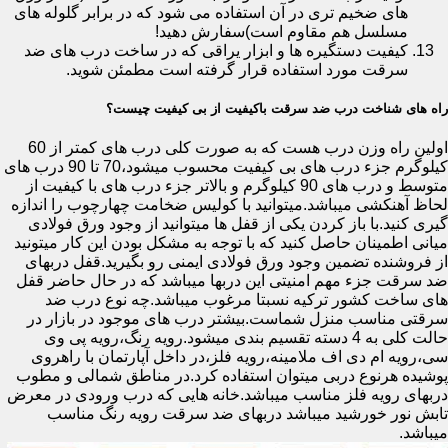
های ضخیم تری در آن استفاده می شود که در برابر گلوله های
مسلسل هم مقاوم است)سفارش دهید!
کیفیت دستگیره ها و ابزار یراقی که در ساخت درب های ضد
سرقت مورد استفاده قرار گرفته است مطمئن شوید.
راه های شناخت درب ضد سرقت باکیفیت از بی کیفیت چیست؟
اولین راه وزن درب هست که به صورت کلی درب های کمتر از 60
کیلوگرم جزء درب های بی کیفیت محسوب میشود،70 تا 90 درب های
متوسط و درب های 90 کیلوگرم و بالاتر جزء درب های با کیفیت از
لحاظ آهنکشی میباشد.میتوانید با کولیس ضخامت چهارچوب را اندازه
گیری کنید.با باز کردن یکی از قفل ها میتوانید از وجود ورق فولادی
میانی اطمینان حاصل کنید که با توجه به مشکل بودن این کار میتونید
از فروشنده تضمین وجود ورق فولادی ایمنی رو بگیرید.قفل دربهای
ضد سرقت جزء مهم امنیتی این دربها میباشد که در حال حاضر قفل
های ساخت کشور ترکیه نسبتا مرغوب میباشد.چه نوع درب ضد
سرقتی مناسب منزل شماست.بیشتر درب های موجود در بازار در
حالت کلی به 4 دسته تقسیم بندی میشود.رویه رنگ،رویه پی وی
سی،رویه ام دی اف ملامینه،رویه فلز،در داخل آپارتمان با راهروی
پوشیده هرنوع دربی میتوان استفاده کرد.در مناطق شمالی و مطوب
دربهای رویه فلز مناسب میباشد.خانه هایی که درب ورودی در معرض
تابش نور خورشید میباشد دربهای ضد سرقت رویه رنگ مناسب
میباشد.