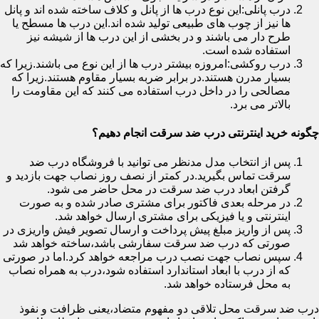
درب پانلی:این نوع درب ها از پانل و کلاف ساخته شده اند و پانل
ها نیز از چوب های طبیعی تولید شده اند.این درب ها مسطح یا
طرح دار می باشند و در بخشی از این درب ها از شیشه نیز
استفاده شده است.
درب روکشی:امروزه بیشتر درب ها از این نوع می باشند.زیرا که
بسیار مدرن هستند.در برابر ضربه بسیار مقاوم هستند.زیرا که
مصالحی را در داخل درب استفاده می کنند که این مقاومت را
بالاتر می برد.
چگونه خرید اینترنتی درب ضد سرقت انجام دهیم؟
پس از انتخاب مدل مدنظر می توانید با فروشگاه درب ضد
سرقت تماس بگیرید.در کمتر از نصف روز نصاب جهت بازدید و
گرفتن ابعاد درب ضد سرقت در محل حاضر می شود.
در مرحله بعدی فاکتور برای مشتری صادر شده و به صورت
اینترنتی و یا فیزیکی برای مشتری ارسال خواهد شد.
پس از واریز مبلغ پیش پرداخت و ارسال تصویر فیش واریزی در
صورتی که درب ضد سرقت سفارشی باشد،ساخته خواهد شد
سپس نصاب جهت نصب درب مراجعه خواهد کرد.اما در صورتی
که از درب با ابعاد استاندارد استفاده شود،درب به همراه نصاب
به محل فرستاده خواهد شد.
درب ضد سرقت محل تلاقی دو مفهوم متضاد،یعنی ظرافت و نفوذ