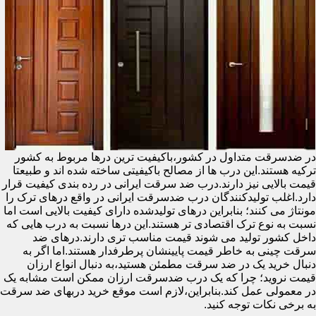
در ضدسرقت متداول در کشور،باکیفیت ترین درها مربوط به کشور
ترکیه هستند.این درب ها از مصالح باکیفیتی ساخته شده اند و طبیعتا
قیمت بالایی نیز دارند.درب ضد سرقت ایرانی در رده بندی کیفیت قرار
دارد.اغلب تولیدکنندگان درب ضدسرقت ایرانی در واقع درهای ترک را
مونتاژ می کنند؛ بنابراین درهای تولیدشده دارای کیفیت بالایی است اما
نسبت به نوع ترک اقتصادی تر هستند.این درها نسبت به درب هایی که
داخل کشور تولید می شوند قیمت مناسب تری دارند.درهای ضد
سرقت چینی به خاطر قیمت پایینشان پرطرفدار هستند.اما اگر به
دنبال خرید یک در ضد سرقت مطمئن هستید،به دنبال انواع ارزان
قیمت نروید؛ چرا که یک درب ضدسرقت ارزان ممکن است مشابه یک
در معمولی عمل کند.بنابراین،لازم است موقع خرید دربهای ضد سرقت
به برخی نکات توجه کنید.