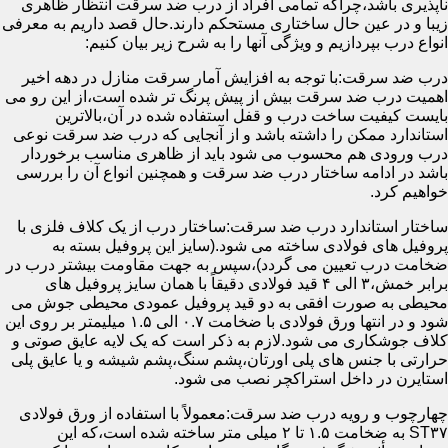
ناپذیری باشد،چراکه تمامی افراد از درب ضد سرقت انتظار ظاهری
زیبا و در عین حال ساختاری مستحکم دارند.حال قصد داریم به معرفی
انواع درب بپردازیم و ویژگی آنها را به شرح زیر بیان کنیم:
درب ضد سرقت:با توجه به افزایش آمار سرقت منازل در دهه اخیر
اهمیت درب ضد سرقت بیش از پیش پرنگ تر شده است،از این رو می
بایست کیفیت ساخت درب و قفل استفاده شده در آن،بالاترین
استاندارد ممکن را داشته باشد و از آنجایی که درب ضد سرقت نوعی
درب ورودی هم محسوب می شود باید از ظاهری مناسب برخوردار
باشد در ادامه ساختار درب ضد سرقت و همچنین انواع آن را بررسی
خواهیم کرد.
ساختار استاندارد درب ضد سرقت:ساختار درب از یک کلاف فلزی با
پروفیل های فولادی ساخته می شود.(سایز این پروفیل بسته به
ضخامت درب تعیین می گردد)،سپس به جهت مقاومت بیشتر درب در
برابر خمش،۳ الی ۴ قید فولادی دقیقاً با همان سایز پروفیل های
محیطی به صورت افقی به دو قید پروفیل عمودی محیطی جوش می
شود و در انتها ورق فولادی با ضخامت ۰.۷ الی ۱.۵ میلیمتر بر روی این
کلاف جوشکاری می شود.لازم به ذکر است که یک لایه عایق صوتی و
حرارتی با جنس های پلی اورتان،پشم سنگ،پشم شیشه و یا عایق پلی
استایرن در داخل استراکچر نصب می شود.
چهارچوب و رویه درب ضد سرقت:معمولاً با استفاده از ورق فولادی
ST۳۷ به ضخامت ۱.۵ تا ۲ میلی متر ساخته شده است،که این