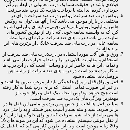
فولادی باشد در حقیقت شما یک درب معمولی در ابعاد بزرگتر
خریداری کرده اید البته با پرداخت هزینه یک درب ضد سرقت!
روکش درب ضد سرقت:روکش درب ضد سرقت دارای در
مختلفی در بازار موجود می باشد که از آنها می توان به روکش
هاس ایتالیایی،اروپایی،آمریکایی،چینی،ترکیه ای و ایرانی اشاره
کرد که به واسطه سابقه خوبی که دارند از بهترین کشور های
سازنده می باشند.درب های ضد سرقت ترکیه ای به واسطه
سابقه عالی در درب های ضد سرقت خانگی از برترین های این
برند ها است
ورق و آهن آلات مورد استفاده در درب:درب های ضد سرقت از
استحکام و مقاومت بالایی در برابر صدا و حرارت دارا می باشد
و تمامی این ها به خاطر ابزار و وسایلی است که در این درب ها
به کار برده شده است.در درب های ضد سرقت از رشته آهن
پروفیل باید استفاده شود
قفل و یراق:قفل و یراق ها همگی باید از مرغوب ترین ها باشند و
در غیر این صورت تمامی امنیتی که برای درب شما به کار رفته
است هیچ خواهد بود! پس انتخاب یک قفل و یراق خوب از
مهمترین ویژگی های یک درب ضد سرقت است.
سیلندر قفل ها اغلب از جنس مس بوده و تمامی این قفل ها در
برابر ضربه،اسید و مته بسیار آسیب پذیر هستند و به راحتی دزد
ها می توانند از خانه شما سرقت کنند و برای جلوگیری از این کار
از قفل مولتی سیستم استفاده می شود که این در نمونه های 16
و 20 زبانه موجود است و به این طریق کار می کند که با قفل یک