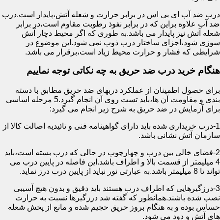
درب ضد آب ای بی اس در برابر حرارت و شعله آتش،پایدار است.درب
ضد آب علاوه براین که در برابر نفوذ رطوبت مقاوم است،در برابر
شعله آتش نیز پایدار می باشد.به طوری که اگر محیط دچار آتش
سوزی شود،اجزای ساختار درب ذوب نمی شود.این موضوع در
شرایطی که فشار و حرارت محیط زیاد است،برقرار می باشد.
هنگام خرید درب ضد حریق به چه نکاتی توجه نماییم
برای حصول اطمینان از عملکرد دربهای ضد حریق مطابق با دسته
بندی و مقاومت آن ها،باید تست روی آن انجام گیرد.5 مرحله اساسی
برای آزمایش در ضد حریق به شرح زیر انجام می گیرد:
1-درب خریداری شده باید دارای گواهینامه فنی و تائیدیه اصالت کالا از
سازمان آتش نشانی باشد.
2-فضای خالی بین درب و چهارچوب در حالی که درب بسته است،باید
4 میلیمتر از قسمت بالا و اطراف باشد.این فاصله در پایین درب می
تواند تا 8 میلیمتر باشد.به عبارتی نور نباید از پایین درب درز نماید.
3-درزگیرهایی که اطراف درب هستند باید دقیق و بدون هیچ آسیبی
نصب شده باشند.همانطور که گفته شد درزگیرها نسبت به حرارت
حساس بوده و به هنگام بروز حریق حجیم شده و مانع از پخش شعله
های آتش و دود می شود.