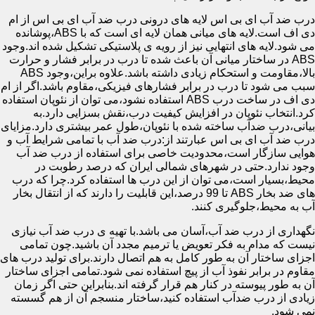
درب ضد آب ای بی اس لایه های درونی درب ضد آب ای بی اس از ام
دی اف است.لایه های میانی همان لایه ای است که با ABS،پوشانده
می شود.لایه های انتهایی نیز از رویه ی پلاستیکی تشکیل شده اند.وجود
ABS در ساختار میانی آن باعث شده تا درب در برابر فشار و حرارت
بالا،مقاومت و استحکام زیادی داشته باشد.علاوه براین،وجود ABS
سبب می شود تا درب در برابر فشارهای فیزیکی،مقاوم باشد.اگر از ام
دی اف در ساخت درب ABS استفاده نشود،می توان از نئوپان استفاده
کرد.انتخاب نئوپان در افزایش کیفیت درب،نقش بسزایی دارد.به
بیانی،درب ضدآب ساخته شده با نئوپان،طول عمر بیشتری دارد.مزایای
درب ضد آب ای بی اس عبارتند از:درب ضد آب با تمامی شرایط آب و
هوایی سازگار است،محدودیت خاصی برای استفاده از درب ضد آب
وجود ندارد.حتی در شهرهای شمالی ایران که درصد رطوبت در
محیط،بسیار است،می توان از این درب ها استفاده کرد.چرا که درب
های ضد بخار ABS تا 99 درصد،این قابلیت را دارند که از انتقال بخار
آب به محیط،جلوگیری کنند.
نگهداری از درب ضد آب،آسان می باشد.با تهیه ی درب ضد آب نیازی
نیست که مدام به فکر تعویض یا ترمیم مجدد آن باشید.چون تمامی
اجزای ساختار آن به طور کامل به هم اتصال دارند.برای تولید درب های
مقاوم در برابر نفوذ آب از پیچ استفاده نمی شود.تمامی اجزای ساختار
آن به طور پیوسته در کنار هم قرار گرفته اند.بنابراین حتی اگر زمان
زیادی از درب ضدآب استفاده کنید،ساختار منسجم آن از هم گسسته
نمی شود.