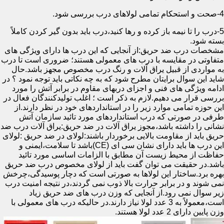
4-صحت و استحکام تمامی لولاهای درب بررسی شود.
5-درب را تا نیمه باز کرده و رها کنید،درب باید بدون گیر کردن کاملاً
بسته شود.
مشخصات درب ضد حریق:از آنجایی که این درب ها دارای ویژگی های
متفاوتی در مقایسه با درب های معمولی هستند؛ ضروری است تا درب
به مواردی از قبیل یراق آلات و رنگ درب مخصوص مجهز باشد.حال
شاید این سوال برایتان مطرح شود که به چه نکاتی باید توجه نمود ؟ در
ادامه ویژگی های فنی و اجزای دربهای مقاوم در برابر آتش را مورد
بررسی قرار می دهیم.لازم به ذکر است ؛ اغلب تولیدکنندگان فعال در
این حوزه تمامی موارد زیر را در استانداردهای خود در نظر دارند.از
طرفی در صورتی که درب استانداردهای مورد تائید سازمان آتش
نشانی را داشته باشد،مجوز یراق آلات در ضد حریق:یراق آلات درب ضد
حریق باید از مقاومت بالایی برخوردار باشند:لولای در ضد حریق :لولای
این درب ها باید دارای نشان سی ای (CE)باشد تا سلامت،ایمنی و
حفاظت از محیط زیست آن مطابق با الزامات اساسی مورد تائید
باشد.در حقیقت می توان گفت باید از لولای مخصوص درب ضد حریق
بهره برد.ساختار این لولاها به صورتی است که دچار پوسیدگی،چرخش
نمی شوند و در برابر حرارت بالا ذوب نمی گردند،در نتیجه امنیت درب
زیر سوال نمی رود.از آنجایی که وزن درب های ضد حریق زیاد
است،معمولاً به 3 عدد لولا نیاز دارند.در حالیکه درب های معمولی با
وزن پایین دارای 2 عدد لولا هستند.