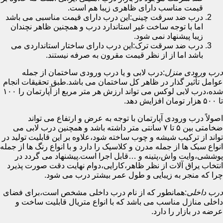
قیمت مناسب دارای ظاهری زیبا هم است.
درب ضد سرقت چینی:این درب دارای قیمت مناسبی می باشد
اما با توجه ساخت غیر استاندارد درب و همچنین ظاهر نچندان
زیبا پیشنهاد نمی شود.
درب ضد سرقت ترک:این درب دارای ساختار استانداردی می
باشد اما از از نظر قیمت مقرون به صرفه نیستند.
درب ورودی منزل
:درب لابی و یا درب ورودی ساختمان از جمله
عوامل تأثیر گذار در ظاهر کل ساختمان می باشد.طبق تحقیقات انجام
شده،درب لابی لوکس می تواند ارزش هر متر مربع از آپارتمان را ۱۰۰
تا ۵۰۰ هزار تومان افزایش دهد.
اصولاً درب ورودی آپارتمان با توجه به عرض و ارتفاع می تواند
ضخامتی بین ۵ تا ۷ سانتی متر داشته باشد و همچنین درب لابی می
تواند از ترکیب شیشه و چوب ساخته شود،علاوه بر این قابلیت تولید در
انواع سبک ها از جمله مدرن و کلاسیک را دارد و با انواع رنگ ها از جمله
پوششی،وایت واش،پتینه و …قابل اجرا است.پیشنهاد می گردد در
انتخاب یراق آلات از نظر ظاهر،کارایی،دوام نهایت دقت صورت پذیرد
چرا که منجر به زیبایی و طول عمر بیشتر درب می شود.
درب داخلی
:همانطور که از نام درب داخلی مشخص است،برای فضای
داخلی منازل مناسب می باشد که با انواع متریال قابلیت ساخت و
عرضه در بازار را دارد.