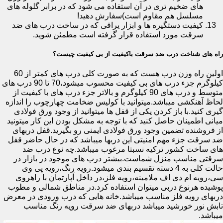
های ضخیم تری در آن استفاده می شود که در برابر گلوله های
مسلسل هم مقاوم است)سفارش دهید!
کیفیت دستگیره ها و ابزار یراقی که در ساخت درب های ضد
سرقت مورد استفاده قرار گرفته است مطمئن شوید.
راه های شناخت درب ضد سرقت باکیفیت از بی کیفیت چیست؟
اولین راه وزن درب هست که به صورت کلی درب های کمتر از 60
کیلوگرم جزء درب های بی کیفیت محسوب میشود،70 تا 90 درب های
متوسط و درب های 90 کیلوگرم و بالاتر جزء درب های با کیفیت از
لحاظ آهنکشی میباشد.میتوانید با کولیس ضخامت چهارچوب را اندازه
گیری کنید.با باز کردن یکی از قفل ها میتوانید از وجود ورق فولادی
میانی اطمینان حاصل کنید که با توجه به مشکل بودن این کار میتونید
از فروشنده تضمین وجود ورق فولادی ایمنی رو بگیرید.قفل دربهای
ضد سرقت جزء مهم امنیتی این دربها میباشد که در حال حاضر قفل
های ساخت کشور ترکیه نسبتا مرغوب میباشد.چه نوع درب ضد
سرقتی مناسب منزل شماست.بیشتر درب های موجود در بازار در
حالت کلی به 4 دسته تقسیم بندی میشود.رویه رنگ،رویه پی وی
سی،رویه ام دی اف ملامینه،رویه فلز،در داخل آپارتمان با راهروی
پوشیده هرنوع دربی میتوان استفاده کرد.در مناطق شمالی و مطوب
دربهای رویه فلز مناسب میباشد.خانه هایی که درب ورودی در معرض
تابش نور خورشید میباشد دربهای ضد سرقت رویه رنگ مناسب
میباشد.