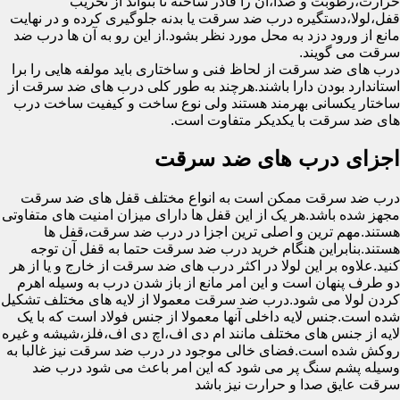
حرارت،رطوبت و صدا،آن را قادر ساخته تا بتواند از تخریب
قفل،لولا،دستگیره درب ضد سرقت یا بدنه جلوگیری کرده و در نهایت
مانع از ورود دزد به محل مورد نظر بشود.از این رو به آن ها درب ضد
سرقت می گویند.
درب های ضد سرقت از لحاظ فنی و ساختاری باید مولفه هایی را برا
استاندارد بودن دارا باشند.هرچند به طور کلی درب های ضد سرقت از
ساختار یکسانی بهرمند هستند ولی نوع ساخت و کیفیت ساخت درب
های ضد سرقت با یکدیکر متفاوت است.
اجزای درب های ضد سرقت
درب ضد سرقت ممکن است به انواع مختلف قفل های ضد سرقت
مجهز شده باشد.هر یک از این قفل ها دارای میزان امنیت های متفاوتی
هستند.مهم ترین و اصلی ترین اجزا در درب ضد سرقت،قفل ها
هستند.بنابراین هنگام خرید درب ضد سرقت حتما به قفل آن توجه
کنید.علاوه بر این لولا در اکثر درب های ضد سرقت از خارج و یا از هر
دو طرف پنهان است و این امر مانع از باز شدن درب به وسیله اهرم
کردن لولا می شود.درب ضد سرقت معمولا از لایه های مختلف تشکیل
شده است.جنس لایه داخلی آنها معمولا از جنس فولاد است که با یک
لایه از جنس های مختلف مانند ام دی اف،اچ دی اف،فلز،شیشه و غیره
روکش شده است.فضای خالی موجود در درب ضد سرقت نیز غالبا به
وسیله پشم سنگ پر می شود که این امر باعث می شود درب ضد
سرقت عایق صدا و حرارت نیز باشد