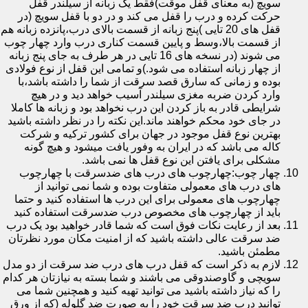
سویچ (به معنای قفل موقت)فقط یک زبانه از سیلندر قفل
حرکت کرده و درب را قفل می کند و در دو با قفل سویچ (در
قفل های 20 تایی )پنج زبانه از قسمت بالای درب،پانزده زبانه هم
از قسمت بالا،وسط و پایین قسمت کناری درب وارد چهار چوب
می شوند (در نسخه های 16 تایی در هر طرف به جای پنج زبانه
از چهار زبانه استفاده می شود.)و تمامی این قفل از نوع فولادی
بوده و زمانی که سارق قصد سرقت از شما را داشته باشد،با
وارد کردن ضربه مغزی سیلندر آسیب خواهد دید و در هیچ
شرایطی قادر به باز کردن این درب نخواهد بود و زبانه ها کاملا
در جای خود محکم خواهند ماند.این نکته را در نظر داشته باشید
بهترین نوع قفل موجود در جهان برای کشور ترکیه و شرکت
کاله می باشد که در ایران به وفور یافت میشود و هیچ گونه
مشکلی برای یافتن این نوع قفل ها نمی باشد.
چهار چوب:چهارچوب های درب های ضدسرقت با چهارچوب
های درب های معمولی متفاوت بوده و شما نمی توانید از
چهارچوب های معمولی برای این درب ها استفاده کنید و حتما
باید از چهارچوب های مخصوص درب ضدسرقت استفاده کنید
بعد از رعایت نکات فوق است که شما قادر خواهید بود یک درب
ضد سرقت عالی داشته باشید که از امنیت مکان مورد نظرتان
مطمئن باشید.
لازم به ذکر است که قفل درب های درب ضد سرقت از دو مدل
سویچی و گاوصندوقی می باشند و شما بسته به نیازتان هر کدام
را که نیاز داشته باشید می توانید تهیه کنید و همچنین شما می
توانید درب ضد سرقت خود را به صورت ضد گلوله (که از ورق