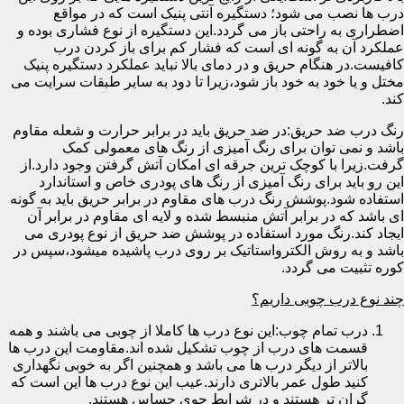
درب ها نصب می شود؛ دستگیره آنتی پنیک است که در مواقع
اضطراری به راحتی باز می گردد.این دستگیره از نوع فشاری بوده و
عملکرد آن به گونه ای است که فشار کم برای باز کردن درب
کافیست.در هنگام حریق و در دمای بالا نباید عملکرد دستگیره پنیک
مختل و یا خود به خود باز شود،زیرا تا دود به سایر طبقات سرایت می
کند.
رنگ درب ضد حریق:در ضد حریق باید در برابر حرارت و شعله مقاوم
باشد و نمی توان برای رنگ آمیزی از رنگ های معمولی کمک
گرفت.زیرا با کوچک ترین جرقه ای امکان آتش گرفتن وجود دارد.از
این رو باید برای رنگ آمیزی از رنگ های پودری خاص و استاندارد
استفاده شود.پوشش رنگ درب های مقاوم در برابر حریق باید به گونه
ای باشد که در برابر آتش منبسط شده و لایه ای مقاوم در برابر آن
ایجاد کند.رنگ مورد استفاده در پوشش ضد حریق از نوع پودری می
باشد و به روش الکترواستاتیک بر روی درب پاشیده میشود،سپس در
کوره تثبیت می گردد.
چند نوع درب چوبی داریم؟
درب تمام چوب:این نوع درب ها کاملا از چوبی می باشند و همه
قسمت های درب از چوب تشکیل شده اند.مقاومت این درب ها
بالاتر از دیگر درب ها می باشد و همچنین اگر به خوبی نگهداری
کنید طول عمر بالاتری دارند.عیب این نوع درب ها این است که
گران تر هستند و در شرایط جوی حساس هستند.