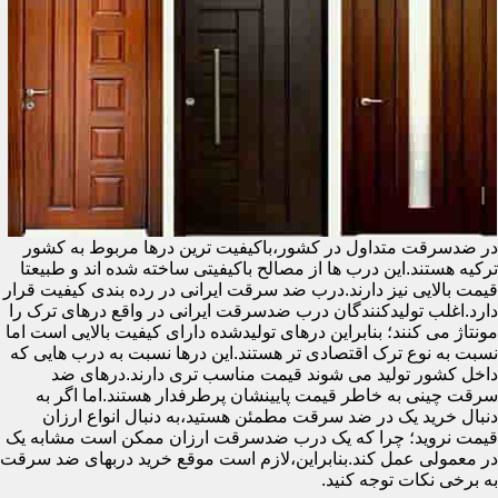
در ضدسرقت متداول در کشور،باکیفیت ترین درها مربوط به کشور
ترکیه هستند.این درب ها از مصالح باکیفیتی ساخته شده اند و طبیعتا
قیمت بالایی نیز دارند.درب ضد سرقت ایرانی در رده بندی کیفیت قرار
دارد.اغلب تولیدکنندگان درب ضدسرقت ایرانی در واقع درهای ترک را
مونتاژ می کنند؛ بنابراین درهای تولیدشده دارای کیفیت بالایی است اما
نسبت به نوع ترک اقتصادی تر هستند.این درها نسبت به درب هایی که
داخل کشور تولید می شوند قیمت مناسب تری دارند.درهای ضد
سرقت چینی به خاطر قیمت پایینشان پرطرفدار هستند.اما اگر به
دنبال خرید یک در ضد سرقت مطمئن هستید،به دنبال انواع ارزان
قیمت نروید؛ چرا که یک درب ضدسرقت ارزان ممکن است مشابه یک
در معمولی عمل کند.بنابراین،لازم است موقع خرید دربهای ضد سرقت
به برخی نکات توجه کنید.