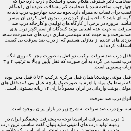
ضخامت تأثیر شگرفی هنگام نصب و استحکام درب دارد،چرا که
چهارچوب ساخته شده با ضخامت کم مشکلات عدیده ای را هنگام
نصب برای نصاب به همراه دارد.نحوه ساخت چهارچوب درب باید به
گونه ای باشد که احتمال باز کردن درب بدون قفل کردن آن میسر
نباشد امروزه در برخی از کارگاه های تولیدی و کارخانه درب ضد
سرقت به جهت عدم آشنایی تولید کنندگان از استراکچر درب های
ضدسرقت و به جهت عدم مهندسی سازی درب های ضدسرقت شاهد
دزدی های عدیده از منازلی هستیم که از درب ضد سرقت بی کیفیت
استفاده کرده اند.
قفل درب ضد سرقت:ترکیب دو قفل به صورت مجزا که روی لنگه
درب نصب می گردد به این صورت که قفل پایین و بالا به ترتیب ۴ و ۳
زبانه پیستونی است.
قفل مولتی پوینت:یا همان قفل مرکزی،ترکیب ۳ تا ۵ قفل مجزا بوده
که توسط یک میله یا اهرم به صورت یک پارچه عمل می کنند،قفل های
مولتی پوینت وارداتی در ایران معمولاً دارای ۱۴ زبانه پیستونی است.
انواع درب ضد سرقت
سه نوع درب ضد سرقت به شرح زیر در بازار ایران موجود است:
درب ضد سرقت ایرانی:با توجه به پیشرفت چشمگیر ایران در
زمینه تولید درب های امنیتی شاید بتوان گفت مناسب ترین درب
ضد سرقت موجود در بازار درب امنیتی ایرانی است که علاوه بر