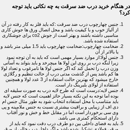
در هنگام خرید درب ضد سرقت به چه نکاتی باید توجه
کرد؟
جنس چهارچوب درب ضد سرقت :که باید فلز به کار رفته در آن
از آلیاژ خوب و با کیفیت باشد و محل اتصال ورق ها جوش کاری
مناسبی داشته باشند و بهتر است از جوش co2 برای جوشکاری
استفاده شده باشد.
ضخامت چهارچوب:ضخامت چهارچوب باید 1.5 میلی متر باشد و
یا بالاتر از آن
جنس لولا:از موارد بسیار مهمی است که باید به آن توجه نمود
زیرا لنگه درب بر روی این لولا ها میچرخد و باید بتواند به آسانی
وزن درب را تحمل کند که اگر جنس لولا ها نامرغوب و تعداد لولا
ها کم باشد پس از گذشت مدتی درب از حالت تنظیم و رگلاژی
خارج میشود که بهترین حالت استفاده از 3 عدد لولا و همچنین
استفاده از لولای بلبرینگ دار است.
جنس لایه:درست است که طرح لایه درب به صورت سلیقه ای
بوده اما توجه به این نکته بسیار حائز اهمیت است که جنس لایه
باید متناسب با محل استفاده انتخاب شود به طور مثال جنس ام
دی اف از زیبایی و براقیت بیشتری نسبت به جنس ملامینه و پی
وی سی برخوردار است اما در مقابل خط و خش و نور آفتاب
دارای استحکام کمتری می باشد.
باید به فضای داخلی بین دو طرف درب دقت نمود که باید از
ورقی فولادی تشکیل شده باشد و اگر داخل درب خالی از ورق