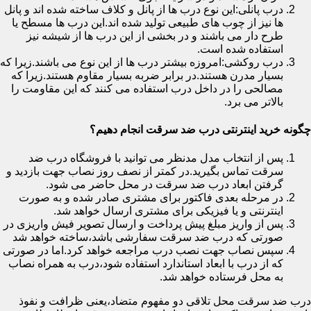
درب پانلی:این نوع درب ها از پانل و کلاف ساخته شده اند و پانل
ها نیز از چوب های طبیعی تولید شده اند.این درب ها مسطح یا
طرح دار می باشند و در بخشی از این درب ها از شیشه نیز
استفاده شده است.
درب روکشی:امروزه بیشتر درب ها از این نوع می باشند.زیرا که
بسیار مدرن هستند.در برابر ضربه بسیار مقاوم هستند.زیرا که
مصالحی را در داخل درب استفاده می کنند که این مقاومت را
بالاتر می برد.
چگونه خرید اینترنتی درب ضد سرقت انجام دهیم؟
پس از انتخاب مدل مدنظر می توانید با فروشگاه درب ضد
سرقت تماس بگیرید.در کمتر از نصف روز نصاب جهت بازدید و
گرفتن ابعاد درب ضد سرقت در محل حاضر می شود.
در مرحله بعدی فاکتور برای مشتری صادر شده و به صورت
اینترنتی و یا فیزیکی برای مشتری ارسال خواهد شد.
پس از واریز مبلغ پیش پرداخت و ارسال تصویر فیش واریزی در
صورتی که درب ضد سرقت سفارشی باشد،ساخته خواهد شد
سپس نصاب جهت نصب درب مراجعه خواهد کرد.اما در صورتی
که از درب با ابعاد استاندارد استفاده شود،درب به همراه نصاب
به محل فرستاده خواهد شد.
درب ضد سرقت محل تلاقی دو مفهوم متضاد،یعنی ظرافت و نفوذ