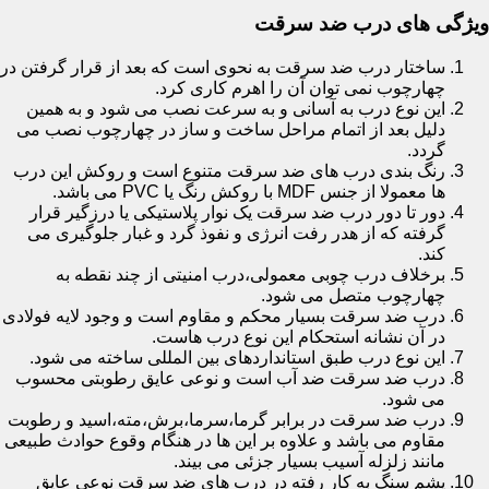
ویژگی های درب ضد سرقت
ساختار درب ضد سرقت به نحوی است که بعد از قرار گرفتن در
چهارچوب نمی توان آن را اهرم کاری کرد.
این نوع درب به آسانی و به سرعت نصب می شود و به همین
دلیل بعد از اتمام مراحل ساخت و ساز در چهارچوب نصب می
گردد.
رنگ بندی درب های ضد سرقت متنوع است و روکش این درب
ها معمولا از جنس MDF با روکش رنگ یا PVC می باشد.
دور تا دور درب ضد سرقت یک نوار پلاستیکی یا درزگیر قرار
گرفته که از هدر رفت انرژی و نفوذ گرد و غبار جلوگیری می
کند.
برخلاف درب چوبی معمولی،درب امنیتی از چند نقطه به
چهارچوب متصل می شود.
درب ضد سرقت بسیار محکم و مقاوم است و وجود لایه فولادی
در آن نشانه استحکام این نوع درب هاست.
این نوع درب طبق استانداردهای بین المللی ساخته می شود.
درب ضد سرقت ضد آب است و نوعی عایق رطوبتی محسوب
می شود.
درب ضد سرقت در برابر گرما،سرما،برش،مته،اسید و رطوبت
مقاوم می باشد و علاوه بر این ها در هنگام وقوع حوادث طبیعی
مانند زلزله آسیب بسیار جزئی می بیند.
پشم سنگ به کار رفته در درب های ضد سرقت نوعی عایق