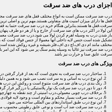
اجزای درب های ضد سرقت
درب ضد سرقت ممکن است به انواع مختلف قفل های ضد سرقت مجهز 
قفل ها دارای میزان امنیت های متفاوتی هستند.مهم ترین و اصلی ترین
سرقت،قفل ها هستند.بنابراین هنگام خرید درب ضد سرقت حتما به قفل 
این لولا در اکثر درب های ضد سرقت از خارج و یا از هر دو طرف پنهان 
باز شدن درب به وسیله اهرم کردن لولا می شود.درب ضد سرقت معمولا
تشکیل شده است.جنس لایه داخلی آنها معمولا از جنس فولاد است که با
مختلف مانند ام دی اف،اچ دی اف،فلز،شیشه و غیره روکش شده است
درب ضد سرقت نیز غالبا به وسیله پشم سنگ پر می شود که این امر
سرقت عایق صدا و حرارت نیز باشد
ویژگی های درب ضد سرقت
ساختار درب ضد سرقت به نحوی است که بعد از قرار گرفتن در چ
این نوع درب به آسانی و به سرعت نصب می شود و به همین دلی
رنگ بندی درب های ضد سرقت متنوع است و روکش این درب ها معمولا از جنس MDF با روکش
دور تا دور درب ضد سرقت یک نوار پلاستیکی یا درزگیر قرار گرفت
برخلاف درب چوبی معمولی،درب امنیتی از چند نقطه به چهارچ
درب ضد سرقت بسیار محکم و مقاوم است و وجود لایه فولادی د
این نوع درب طبق استانداردهای بین المللی ساخته می شود.
درب ضد سرقت ضد آب است و نوعی عایق رطوبتی محسوب می
درب ضد سرقت در برابر گرما،سرما،برش،مته،اسید و رطوبت مقاوم