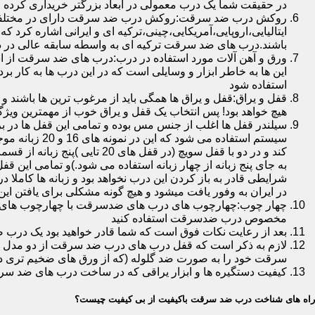
در حقیقت شما یک درب معمولی در ابعاد بزرگتر خریداری کرده ا
روکش درب ضد سرقت:روکش درب ضد سرقت دارای در مختلفی در 
ایتالیایی،اروپایی،آمریکایی،چینی،ترکیه ای و ایرانی اشاره کرد 
باشند.درب های ضد سرقت ترکیه ای به واسطه سابقه عالی در د
ورق و آهن آلات مورد استفاده در درب:درب های ضد سرقت از است
این ها به خاطر ابزار و وسایلی است که در این درب ها به کار 
استفاده شود
قفل و یراق:قفل و یراق ها همگی باید از مرغوب ترین ها باشند 
هیچ خواهد بود! پس انتخاب یک قفل و یراق خوب از مهمترین و
سیلندر قفل ها اغلب از جنس مس بوده و تمامی این قفل ها در برا
سیستم استفاد
به جای پنج زبانه از چهار زبانه استفاده می شود.)و تمامی این 
شرایطی قادر به باز کردن این درب نخواهد بود و زبانه ها کاملا
در ایران به وفور یافت میشود و هیچ گونه مشکلی برای یافتن این
چهار چوب:چهارچوب های درب های ضدسرقت با چهارچوب های درب ه
مخصوص درب ضدسرقت استفاده کنید
بعد از رعایت نکات فوق است که شما قادر خواهید بود یک درب 
لازم به ذکر است که قفل درب های درب ضد سرقت از دو مدل سویچی
سرقت خود را به صورت ضد گلوله (که از ورق های ضخیم تری در
کیفیت دستگیره ها و ابزار یراقی که در ساخت درب های ضد سر
راه های شناخت درب ضد سرقت باکیفیت از بی کیفیت چیست؟