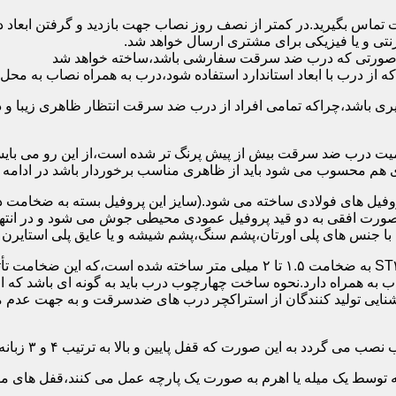
 تماس بگیرید.در کمتر از نصف روز نصاب جهت بازدید و گرفتن ابع
نتی و یا فیزیکی برای مشتری ارسال خواهد شد.
در صورتی که درب ضد سرقت سفارشی باشد،ساخته خواهد شد
 درب با ابعاد استاندارد استفاده شود،درب به همراه نصاب به محل 
ی باشد،چراکه تمامی افراد از درب ضد سرقت انتظار ظاهری زیبا و د
یت درب ضد سرقت بیش از پیش پرنگ تر شده است،از این رو می بایست
هم محسوب می شود باید از ظاهری مناسب برخوردار باشد در ادامه س
وفیل های فولادی ساخته می شود.(سایز این پروفیل بسته به ضخامت 
با جنس های پلی اورتان،پشم سنگ،پشم شیشه و یا عایق پلی استایرن
چهارچوب و رویه درب ضد سرقت:معمولاً با استفاده از ورق فولادی ST۳۷ به ضخامت 
به همراه دارد.نحوه ساخت چهارچوب درب باید به گونه ای باشد که ا
آشنایی تولید کنندگان از استراکچر درب های ضدسرقت و به جهت عد
این صورت که قفل پایین و بالا به ترتیب ۴ و ۳ زبانه پیستونی است.