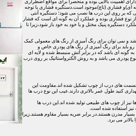
رای اهمییت بالایی بوده و منحصرا برای مواقع اضطراری
 ای)و فشاری (تاچ)موجود است.دستگیره فشاری با توجه
ایی که بر روی این درب ها نصب می شود؛ دستگیره آنتی
ز نوع فشاری بوده و عملکرد آن به گونه ای است که فشار
کرد دستگیره پنیک مختل و یا خود به خود باز شود،زیرا تا
شد و نمی توان برای رنگ آمیزی از رنگ های معمولی کمک
رو باید برای رنگ آمیزی از رنگ های پودری خاص و
ه گونه ای باشد که در برابر آتش منبسط شده و لایه ای
 نوع پودری می باشد و به روش الکترواستاتیک بر روی درب
ه قسمت های درب از چوب تشکیل شده اند.مقاومت این
هداری کنید طول عمر بالاتری دارند.عیب این نوع درب ها
ها نیز از چوب های طبیعی تولید شده اند.این درب ها
 نیز استفاده شده است.
بسیار مدرن هستند.در برابر ضربه بسیار مقاوم هستند.زیرا
الاتر می برد.