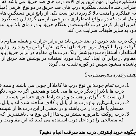
دستگیره یکی از مهم ترین یراق آلات درب های ضد حریق می باشد که دا
طراحی شده است.دستگیره درب های ضد حریق در دو نوع اهرمی (میله
به عملکرد و امنیت بالا کاربردی تر است.یکی از رایج ترین دستگیره ه
پنیک است که در مواقع اضطراری به راحتی باز می گردد.این دستگیره ا
کم برای باز کردن درب کافیست.در هنگام حریق و در دمای بالا نباید عمل
دود به سایر طبقات سرایت می کند.
رنگ درب ضد حریق:در ضد حریق باید در برابر حرارت و شعله مقاوم با
گرفت.زیرا با کوچک ترین جرقه ای امکان آتش گرفتن وجود دارد.از این 
استاندارد استفاده شود.پوشش رنگ درب های مقاوم در برابر حریق باید ب
مقاوم در برابر آن ایجاد کند.رنگ مورد استفاده در پوشش ضد حریق از
پاشیده میشود،سپس در کوره تثبیت می گردد.
چند نوع درب چوبی داریم؟
درب تمام چوب:این نوع درب ها کاملا از چوبی می باشند و هم
درب ها بالاتر از دیگر درب ها می باشد و همچنین اگر به خوبی نگ
این است که گران تر هستند و در شرایط جوی حساس هستند.
درب پانلی:این نوع درب ها از پانل و کلاف ساخته شده اند و پانل 
مسطح یا طرح دار می باشند و در بخشی از این درب ها از شیشه
درب روکشی:امروزه بیشتر درب ها از این نوع می باشند.زیرا که 
که مصالحی را در داخل درب استفاده می کنند که این مقاومت را ب
چگونه خرید اینترنتی درب ضد سرقت انجام دهیم؟