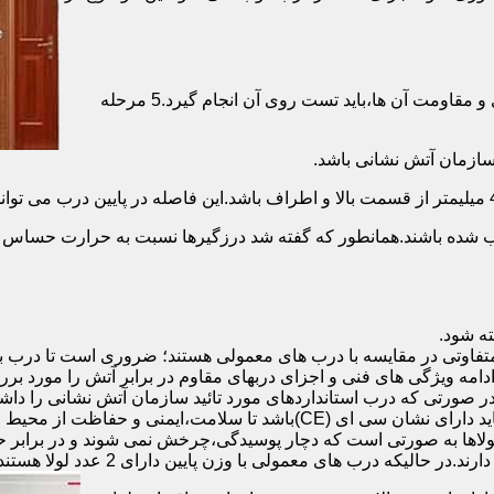
برای حصول اطمینان از عملکرد دربهای ضد حریق مطابق با دسته بندی و مقاومت آن ها،باید تست روی آن انجام گیرد.5 مرحله
صب شده باشند.همانطور که گفته شد درزگیرها نسبت به حرارت حساس ب
تفاوتی در مقایسه با درب های معمولی هستند؛ ضروری است تا درب ب
 ادامه ویژگی های فنی و اجزای دربهای مقاوم در برابر آتش را مورد بر
 در صورتی که درب استانداردهای مورد تائید سازمان آتش نشانی را داش
مقاومت بالایی برخوردار باشند:لولای در ضد حریق :لولای این درب ها باید دار
لاها به صورتی است که دچار پوسیدگی،چرخش نمی شوند و در برابر حرا