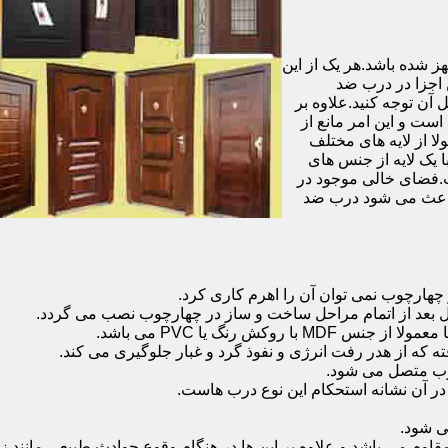
شده باشد.هر یک از این
 اجزا در درب ضد
آن توجه کنید.علاوه بر
است و این امر مانع از
 از لایه های مختلف
 یک لایه از جنس های
.فضای خالی موجود در
 باعث می شود درب ضد
هارچوب نمی توان آن را اهرم کاری کرد.
ل بعد از اتمام مراحل ساخت و ساز در چهارچوب نصب می گردد.
 رنگ یا PVC می باشد.
ه که از هدر رفت انرژی و نفوذ گرد و غبار جلوگیری می کند.
وب متصل می شود.
ر آن نشانه استحکام این نوع درب هاست.
 شود.
 می باشد و علاوه بر این ها در هنگام وقوع حوادث طبیعی مانند زل