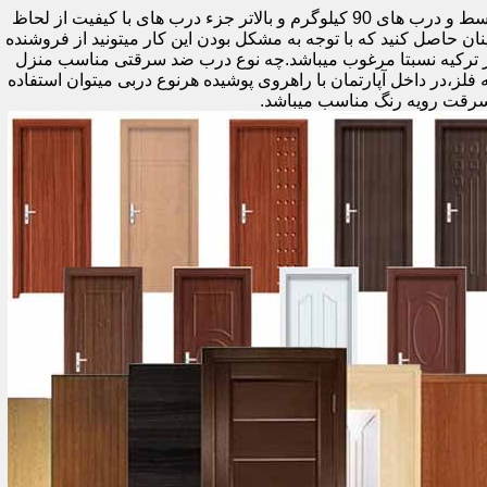
اولین راه وزن درب هست که به صورت کلی درب های کمتر از 60 کیلوگرم جزء درب های بی کیفیت محسوب میشود،70 تا 90 درب های متوسط و درب های 90 کیلوگرم و بالاتر جزء درب های با کیفیت از لحاظ
نان حاصل کنید که با توجه به مشکل بودن این کار میتونید از فروشنده
ر ترکیه نسبتا مرغوب میباشد.چه نوع درب ضد سرقتی مناسب منزل
ام دی اف ملامینه،رویه فلز،در داخل آپارتمان با راهروی پوشیده هرنوع دربی میتوان استفاده
سرقت رویه رنگ مناسب میباشد.