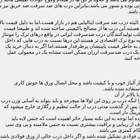
 بوده و نسوز می باشد.بنابراین درب های ضد سرقت ضد حریق نیز می
باشد.
لبته درب ضد سرقت ایتالیایی هم در بازار هست،اما به دلیل قیمت بال
تند.این درب ها از مصالح باکیفیتی ساخته شده اند و طبیعتا قیمت
اغلب تولیدکنندگان درب ضدسرقت ایرانی در واقع درهای ترک را مونتاژ
به نوع ترک اقتصادی تر هستند.این درها نسبت به درب هایی که داخل
خاطر قیمت پایینشان پرطرفدار هستند.اما اگر به دنبال خرید یک
 که یک درب ضدسرقت ارزان ممکن است مشابه یک در معمولی عمل
ه کنید.
ز آلیاژ خوب و با کیفیت باشد و محل اتصال ورق ها جوش کاری
 لنگه درب بر روی این لولا ها میچرخد و باید بتواند به آسانی وزن درب
باشد پس از گذشت مدتی درب از حالت تنظیم و رگلاژی خارج میشود که
ما توجه به این نکته بسیار حائز اهمیت است که جنس لایه باید
ف از زیبایی و براقیت بیشتری نسبت به جنس ملامینه و پی وی سی
کام کمتری می باشد.
ی فولادی تشکیل شده باشد و اگر داخل درب خالی از ورق فولادی باشد