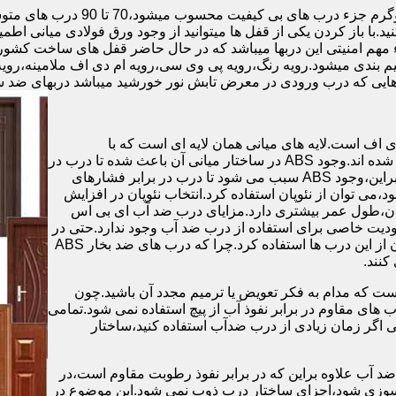
.با باز کردن یکی از قفل ها میتوانید از وجود ورق فولادی میانی اطمی
 مهم امنیتی این دربها میباشد که در حال حاضر قفل های ساخت کشو
ب های موجود در بازار در حالت کلی به 4 دسته تقسیم بندی میشود.رویه رنگ،رویه پی وی سی،رویه 
هایی که درب ورودی در معرض تابش نور خورشید میباشد دربهای ضد 
اف است.لایه های میانی همان لایه ای است که با
ABS،پوشانده می شود.لایه های انتهایی نیز از رویه ی پلاستیکی تشکیل شده اند.وجود ABS در ساختار میانی آن باعث شده تا درب در
برابر فشار و حرارت بالا،مقاومت و استحکام زیادی داشته باشد.علاوه براین،وجود ABS سبب می شود تا درب در برابر فشارهای
ر از ام دی اف در ساخت درب ABS استفاده نشود،می توان از نئوپان استفاده کرد.انتخاب نئوپان در افزایش
پان،طول عمر بیشتری دارد.مزایای درب ضد آب ای بی اس
دیت خاصی برای استفاده از درب ضد آب وجود ندارد.حتی در
شهرهای شمالی ایران که درصد رطوبت در محیط،بسیار است،می توان از این درب ها استفاده کرد.چرا که درب های ضد بخار ABS
ست که مدام به فکر تعویض یا ترمیم مجدد آن باشید.چون
ب های مقاوم در برابر نفوذ آب از پیچ استفاده نمی شود.تمامی
حتی اگر زمان زیادی از درب ضدآب استفاده کنید،ساختار
 آب علاوه براین که در برابر نفوذ رطوبت مقاوم است،در
ش سوزی شود،اجزای ساختار درب ذوب نمی شود.این موضوع در