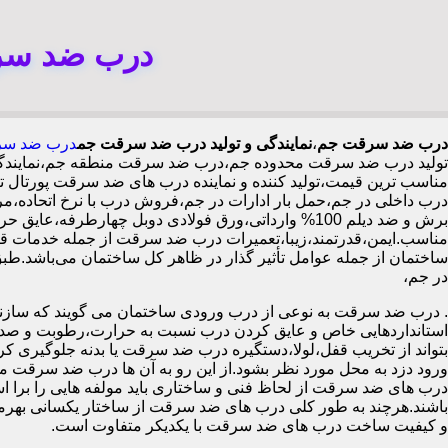
درب ضد سرق
درب ضد سرقت جم
،
نمایندگی و تولید درب ضد سرقت جم
درب ضد سر
تولید درب ضد سرقت محدوده جم،درب ضد سرقت منطقه جم،نمایندگی
مناسب ترین قیمت،تولید کننده و نماینده درب های ضد سرقت پور
درب داخلی در جم،حمل بار ادارات در جم،فروش درب با نرخ اتحاده
مناسب.ایمن،قدرتمند،زیبا،تعمیرات درب ضد سرقت از جمله خدمات قاب
در جم،
.
درب ضد سرقت به نوعی از درب ورودی ساختمان می گویند که سازنده
استانداردهایی خاص و عایق کردن درب نسبت به حرارت،رطوبت و صدا،آ
بتواند از تخریب قفل،لولا،دستگیره درب ضد سرقت یا بدنه جلوگیری کرده
ورود دزد به محل مورد نظر بشود.از این رو به آن ها درب ضد سرقت می
درب های ضد سرقت از لحاظ فنی و ساختاری باید مولفه هایی را برا استا
باشند.هرچند به طور کلی درب های ضد سرقت از ساختار یکسانی بهرم
و کیفیت ساخت درب های ضد سرقت با یکدیکر متفاوت است.