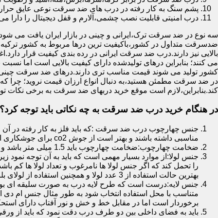
پشم سنگ به کار رفته در درب های ضد سرقت نوعی عایق حرارتی
درب امنیتی قابلیت نصب چشمی،آلارم و قفل دیجیتال را دارا می 
سه نوع در ضد سرقت ترک،ایرانی و چینی در بازار ایران یافت می شود.ا
ضدسرقت متداول در کشور،باکیفیت ترین درها مربوط به کشور ترکیه هس
بالایی نیز دارند.درب ضد سرقت ایرانی در رده بندی کیفیت قرار دارد.
می کنند؛ بنابراین درهای تولیدشده دارای کیفیت بالایی است اما نسبت 
کشور تولید می شوند قیمت مناسب تری دارند.درهای ضد سرقت چینی به 
در ضد سرقت مطمئن هستید،به دنبال انواع ارزان قیمت نروید؛ چرا
کند.بنابراین،لازم است موقع خرید دربهای ضد سرقت به برخی نکات توج
در هنگام خرید درب ضد سرقت به چه نکاتی باید توجه کرد؟
جنس چهارچوب درب ضد سرقت :که باید فلز به کار رفته در آن ا
مناسبی داشته باشند و بهتر است از جوش co2 برای جوشکاری استفاده شده باشد.
ضخامت چهارچوب:ضخامت چهارچوب باید 1.5 میلی متر باشد و یا بالاتر از آن
جنس لولا:از موارد بسیار مهمی است که باید به آن توجه نمود زیرا
را تحمل کند که اگر جنس لولا ها نامرغوب و تعداد لولا ها کم 
بهترین حالت استفاده از 3 عدد لولا و همچنین استفاده از لولای بلبرینگ دار است.
جنس لایه:درست است که طرح لایه درب به صورت سلیقه ای بوده ا
متناسب با محل استفاده انتخاب شود به طور مثال جنس ام دی ا
برخوردار است اما در مقابل خط و خش و نور آفتاب دارای استح
باید به فضای داخلی بین دو طرف درب دقت نمود که باید از ورق