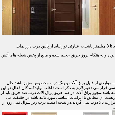
وده و به هنگام بروز حریق حجیم شده و مانع از پخش شعله های آتش
ه مواردی از قبیل یراق آلات و رنگ درب مخصوص مجهز باشد.حال
رسی قرار می دهیم.لازم به ذکر است ؛ اغلب تولیدکنندگان فعال در این
ته باشد،مجوز یراق آلات در ضد حریق:یراق آلات درب ضد حریق باید از
ای نشان سی ای (CE)باشد تا سلامت،ایمنی و حفاظت از محیط زیست آن مطابق با الزامات اساسی مورد تائید باشد.در حقیقت می
رت بالا ذوب نمی گردند،در نتیجه امنیت درب زیر سوال نمی رود.از