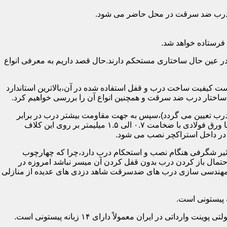
اد درب ضد سرقت در محل حاضر می شود.
فرستاده خواهد شد.
ر عین حال ساختاری مستحکم دارند.حال قصد داریم به معرفی انواع
 کیفیت ساخت درب و قفل استفاده شده در آن،بالاترین استاندارد
اختار درب ضد سرقت و همچنین انواع آن را بررسی خواهیم کرد.
درب تعیین می گردد)،سپس به جهت مقاومت بیشتر درب در برابر
خمش،۳ الی ۴ قید فولادی دقیقاً با همان سایز پروفیل های محیطی به صورت افقی به دو قید پروفیل عمودی محیطی جوش می شود و در انتها ورق فولادی با ضخامت ۰.۷ الی ۱.۵ میلیمتر بر روی این کلاف
 در داخل استراکچر نصب می شود.
۱.۵ تا ۲ میلی متر ساخته شده است،که این ضخامت تأثیر شگرفی هنگام نصب و استحکام درب دارد،چرا که چهارچوب
حتمال باز کردن درب بدون قفل کردن آن میسر نباشد امروزه در
م مهندسی سازی درب های ضدسرقت شاهد دزدی های عدیده از منازلی