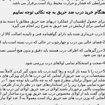
شرایطی که فشار و حرارت محیط زیاد است،برقرار می باشد.
هنگام خرید درب ضد حریق به چه نکاتی توجه نماییم
اساسی برای آزمایش در ضد حریق به شرح زیر انجام می گیرد:
1-درب خریداری شده باید دارای گواهینامه فنی و تائیدیه اصالت کالا از سازمان آتش نشانی باشد.
2-فضای خالی بین درب و چهارچوب در حالی که درب بسته است،باید 4 میلیمتر از قسمت بالا و اطراف باشد.این فاصله در پایین درب می تواند تا 8 میلیمتر باشد.به عبارتی نور نباید از پایین درب درز نماید.
3-درزگیرهایی که اطراف درب هستند باید دقیق و بدون هیچ آسیبی ن
و دود می شود.
4-صحت و استحکام تمامی لولاهای درب بررسی شود.
5-درب را تا نیمه باز کرده و رها کنید،درب باید بدون گیر کردن کاملاً بسته شود.
مشخصات درب ضد حریق:از آنجایی که این درب ها دارای ویژگی های م
شاید این سوال برایتان مطرح شود که به چه نکاتی باید توجه نمود ؟ در
حوزه تمامی موارد زیر را در استانداردهای خود در نظر دارند.از طرفی
توان گفت باید از لولای مخصوص درب ضد حریق بهره برد.ساختار این لو
آنجایی که وزن درب های ضد حریق زیاد است،معمولاً به 3 عدد لولا نیاز دارند.در حالیکه درب های معمولی با وزن پایین دارای 2 عدد لولا هستند.