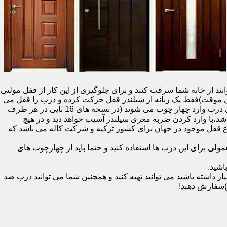
نند از خانه شما سرقت کنند و برای جلوگیری از این کار از قفل مولتی
قفل یک سویچ (به معنای قفل موقت)فقط یک زبانه از سیلندر قفل حرکت کرده و درب را قفل می
کند و در دو با قفل سویچ (در قفل های 20 تایی )پنج زبانه از قسمت بالای درب،پانزده زبانه هم از قسمت بالا،وسط و پایین قسمت کناری درب وارد چهار چوب می شوند (در نسخه های 16 تایی در هر طرف
اشد،با وارد کردن ضربه مغزی سیلندر آسیب خواهد دید و در هیچ
ن نوع قفل موجود در جهان برای کشور ترکیه و شرکت کاله می باشد که
 برای این درب ها استفاده کنید و حتما باید از چهارچوب های
اشید.
داشته باشید می توانید تهیه کنید و همچنین شما می توانید درب ضد
)سفارش دهید!