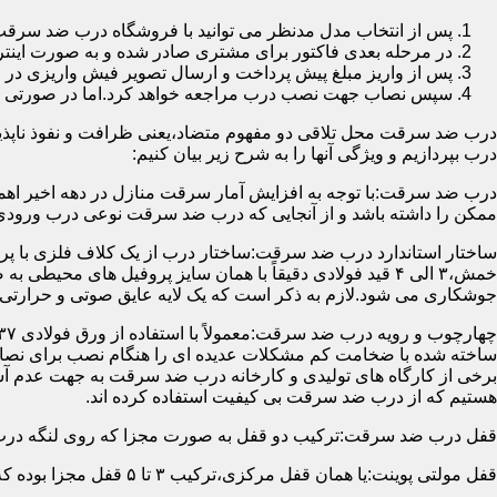
پس از انتخاب مدل مدنظر می توانید با فروشگاه درب ضد سرقت
در مرحله بعدی فاکتور برای مشتری صادر شده و به صورت اینتر
پس از واریز مبلغ پیش پرداخت و ارسال تصویر فیش واریزی 
سپس نصاب جهت نصب درب مراجعه خواهد کرد.اما در صورتی که از
درب ضد سرقت محل تلاقی دو مفهوم متضاد،یعنی ظرافت و نفوذ ناپذیر
درب بپردازیم و ویژگی آنها را به شرح زیر بیان کنیم:
درب ضد سرقت:با توجه به افزایش آمار سرقت منازل در دهه اخیر اهم
ممکن را داشته باشد و از آنجایی که درب ضد سرقت نوعی درب ورودی 
ساختار استاندارد درب ضد سرقت:ساختار درب از یک کلاف فلزی با پر
جوشکاری می شود.لازم به ذکر است که یک لایه عایق صوتی و حرارتی 
ساخته شده با ضخامت کم مشکلات عدیده ای را هنگام نصب برای نصاب 
برخی از کارگاه های تولیدی و کارخانه درب ضد سرقت به جهت عدم 
هستیم که از درب ضد سرقت بی کیفیت استفاده کرده اند.
قفل درب ضد سرقت:ترکیب دو قفل به صورت مجزا که روی لنگه درب نصب می گردد به 
قفل مولتی پوینت:یا همان قفل مرکزی،ترکیب ۳ تا ۵ قفل مجزا بوده که توسط یک میله یا اهرم به صورت یک پارچه عمل می کنند،قفل های مولتی پوینت وارداتی در ایران معمولاً دارای ۱۴ زبانه پیستونی است.