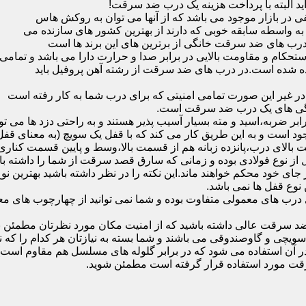
ید البته با پرداخت هزینه یک درب ضد سرقت!
بازار موجود می باشد که از آنها می توان به روکش هاس
که به واسطه سابقه خوبی که دارند از بهترین کشور های سازنده می
رب های ضد سرقت خانگی از برترین های این برند ها است
حکام و مقاومت بالایی در برابر صدا و حرارت دارا می باشد و تمامی
برده شده است.در درب های ضد سرقت از رشته آهن پروفیل باید
و در غیر این صورت تمامی امنیتی که برای درب شما به کار رفته است
یژگی های یک درب ضد سرقت است.
بر ضربه،اسید و مته بسیار آسیب پذیر هستند و به راحتی دزد ها می توا
ه می شود که این در نمونه های 16 و 20 زبانه موجود است و به این طریق کار می کند که با 
قفل از نوع فولادی بوده و زمانی که سارق قصد سرقت از شما را داشته ب
 در جای خود محکم خواهند ماند.این نکته را در نظر داشته باشید بهتری
 نوع قفل ها نمی باشد.
ای معمولی متفاوت بوده و شما نمی توانید از چهارچوب های معمولی
ضد سرقت عالی داشته باشید که از امنیت مکان مورد نظرتان مطمئن ب
 و گاوصندوقی می باشند و شما بسته به نیازتان هر کدام را که نیاز 
 آن استفاده می شود که در برابر گلوله های مسلسل هم مقاوم است
قت مورد استفاده قرار گرفته است مطمئن شوید.