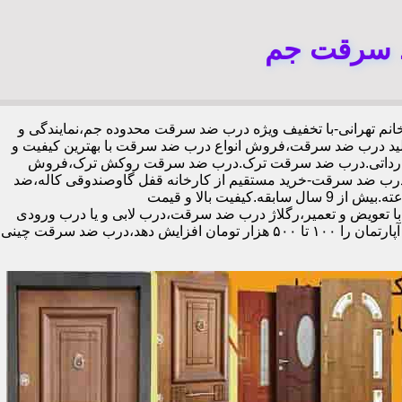
د سرقت جم
0919221193-خانم تهرانی-با تخفیف ویژه درب ضد سرقت محدوده جم،نمایندگی و
د درب ضد سرقت،فروش انواع درب ضد سرقت با بهترین کیفیت و
ی و وارداتی.درب ضد سرقت ترک.درب ضد سرقت روکش ترک،فروش
درب ضد سرقت-خرید مستقیم از کارخانه قفل گاوصندوقی کاله،ضد
برش و ضد دیلم 100% وارداتی،ورق فولادی دوبل چهارطرفه،عایق حرارت و صوت،اکیپ نصاب حرفه ای با گارانتی نصب 2 ساله،نصب 2 ساعته.بیش از 9 سال سابقه.کیفیت بالا و قیمت
با تعویض و تعمیر،رگلاژ درب ضد سرقت،درب لابی و یا درب ورودی
ساختمان از جمله عوامل تأثیر گذار در ظاهر کل ساختمان می‌باشد.طبق تحقیقات انجام شده،درب لابی لوکس می‌تواند ارزش هر متر مربع از آپارتمان را ۱۰۰ تا ۵۰۰ هزار تومان افزایش دهد،درب ضد سرقت چینی