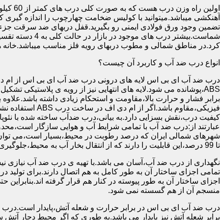
آهنکشی میباشد.میتوانید با کولیس ضخامت چهارچوب را اندازه گیری کنید
تضمین وجود ورق فولادی ایمنی رو بگیرید.قفل دربهای ضد سرقت جزء
شماست.بیشتر در
کرد.در مناطق شمالی و مطوب دربهای رویه فلز مناسب میباشد.خانه 
انواع درب ضد آب و کاربرد آن چیست؟
درب ضد آب ای بی اس لایه های درونی درب ضد آب ای بی اس از ام دی 
فیزیکی،مقاوم باشد.اگ
کیفیت درب،نقش بسزایی دارد.به بیانی،درب ضدآب ساخته شده با نئو
عبارتند از:درب ضد آب با تمامی شرایط آب و هوایی سازگار است،محدو
تا 99 درصد،این قابلیت را دارند که از انتقال بخار آب به محیط،جلوگیری کنند.
نگهداری از درب ضد آب،آسان می باشد.با تهیه ی درب ضد آب نیازی نی
تمامی اجزای ساختار آن به طور کامل به هم اتصال دارند.برای تولید در
اجزای ساختار آن به طور پیوسته در کنار هم قرار گرفته اند.بنابراین 
منسجم آن از هم گسسته نمی شود.
درب ضد آب ای بی اس در برابر حرارت و شعله آتش،پایدار است.درب ضد
برابر شعله آتش نیز پایدار می باشد.به طوری که اگر محیط دچار آت