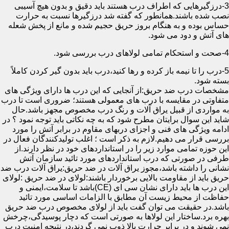
3-درزگیرهایی که اطراف درب هستند باید دقیق و بدون هیچ آسیبی
نصب شده باشند.همانطور که گفته شد درزگیرها نسبت به حرارت
حساس بوده و به هنگام بروز حریق حجیم شده و مانع از پخش شعله
های آتش و دود می شود.
4-صحت و استحکام تمامی لولاهای درب بررسی شود.
5-درب را تا نیمه باز کرده و رها کنید،درب باید بدون گیر کردن کاملاً
بسته شود.
مشخصات درب ضد حریق:از آنجایی که این درب ها دارای ویژگی های
متفاوتی در مقایسه با درب های معمولی هستند؛ ضروری است تا درب
به مواردی از قبیل یراق آلات و رنگ درب مخصوص مجهز باشد.حال
شاید این سوال برایتان مطرح شود که به چه نکاتی باید توجه نمود ؟ در
ادامه ویژگی های فنی و اجزای دربهای مقاوم در برابر آتش را مورد
بررسی قرار می دهیم.لازم به ذکر است ؛ اغلب تولیدکنندگان فعال در
این حوزه تمامی موارد زیر را در استانداردهای خود در نظر دارند.از
طرفی در صورتی که درب استانداردهای مورد تائید سازمان آتش
نشانی را داشته باشد،مجوز یراق آلات در ضد حریق:یراق آلات درب ضد
حریق باید از مقاومت بالایی برخوردار باشند:لولای در ضد حریق :لولای
این درب ها باید دارای نشان سی ای (CE)باشد تا سلامت،ایمنی و
حفاظت از محیط زیست آن مطابق با الزامات اساسی مورد تائید
باشد.در حقیقت می توان گفت باید از لولای مخصوص درب ضد حریق
بهره برد.ساختار این لولاها به صورتی است که دچار پوسیدگی،چرخش
نمی شوند و در برابر حرارت بالا ذوب نمی گردند،در نتیجه امنیت درب