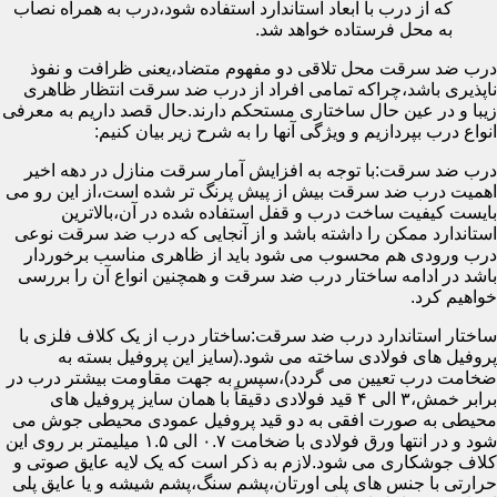
که از درب با ابعاد استاندارد استفاده شود،درب به همراه نصاب
به محل فرستاده خواهد شد.
درب ضد سرقت محل تلاقی دو مفهوم متضاد،یعنی ظرافت و نفوذ
ناپذیری باشد،چراکه تمامی افراد از درب ضد سرقت انتظار ظاهری
زیبا و در عین حال ساختاری مستحکم دارند.حال قصد داریم به معرفی
انواع درب بپردازیم و ویژگی آنها را به شرح زیر بیان کنیم:
درب ضد سرقت:با توجه به افزایش آمار سرقت منازل در دهه اخیر
اهمیت درب ضد سرقت بیش از پیش پرنگ تر شده است،از این رو می
بایست کیفیت ساخت درب و قفل استفاده شده در آن،بالاترین
استاندارد ممکن را داشته باشد و از آنجایی که درب ضد سرقت نوعی
درب ورودی هم محسوب می شود باید از ظاهری مناسب برخوردار
باشد در ادامه ساختار درب ضد سرقت و همچنین انواع آن را بررسی
خواهیم کرد.
ساختار استاندارد درب ضد سرقت:ساختار درب از یک کلاف فلزی با
پروفیل های فولادی ساخته می شود.(سایز این پروفیل بسته به
ضخامت درب تعیین می گردد)،سپس به جهت مقاومت بیشتر درب در
برابر خمش،۳ الی ۴ قید فولادی دقیقاً با همان سایز پروفیل های
محیطی به صورت افقی به دو قید پروفیل عمودی محیطی جوش می
شود و در انتها ورق فولادی با ضخامت ۰.۷ الی ۱.۵ میلیمتر بر روی این
کلاف جوشکاری می شود.لازم به ذکر است که یک لایه عایق صوتی و
حرارتی با جنس های پلی اورتان،پشم سنگ،پشم شیشه و یا عایق پلی