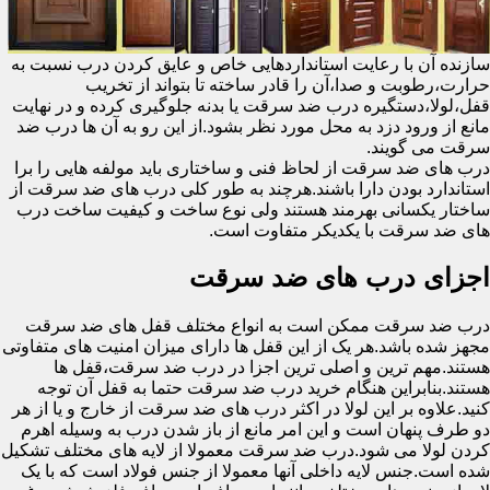
سازنده آن با رعایت استانداردهایی خاص و عایق کردن درب نسبت به
حرارت،رطوبت و صدا،آن را قادر ساخته تا بتواند از تخریب
قفل،لولا،دستگیره درب ضد سرقت یا بدنه جلوگیری کرده و در نهایت
مانع از ورود دزد به محل مورد نظر بشود.از این رو به آن ها درب ضد
سرقت می گویند.
درب های ضد سرقت از لحاظ فنی و ساختاری باید مولفه هایی را برا
استاندارد بودن دارا باشند.هرچند به طور کلی درب های ضد سرقت از
ساختار یکسانی بهرمند هستند ولی نوع ساخت و کیفیت ساخت درب
های ضد سرقت با یکدیکر متفاوت است.
اجزای درب های ضد سرقت
درب ضد سرقت ممکن است به انواع مختلف قفل های ضد سرقت
مجهز شده باشد.هر یک از این قفل ها دارای میزان امنیت های متفاوتی
هستند.مهم ترین و اصلی ترین اجزا در درب ضد سرقت،قفل ها
هستند.بنابراین هنگام خرید درب ضد سرقت حتما به قفل آن توجه
کنید.علاوه بر این لولا در اکثر درب های ضد سرقت از خارج و یا از هر
دو طرف پنهان است و این امر مانع از باز شدن درب به وسیله اهرم
کردن لولا می شود.درب ضد سرقت معمولا از لایه های مختلف تشکیل
شده است.جنس لایه داخلی آنها معمولا از جنس فولاد است که با یک