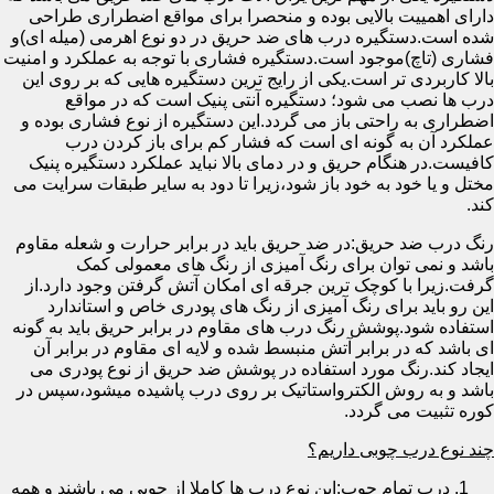
دارای اهمییت بالایی بوده و منحصرا برای مواقع اضطراری طراحی
شده است.دستگیره درب های ضد حریق در دو نوع اهرمی (میله ای)و
فشاری (تاچ)موجود است.دستگیره فشاری با توجه به عملکرد و امنیت
بالا کاربردی تر است.یکی از رایج ترین دستگیره هایی که بر روی این
درب ها نصب می شود؛ دستگیره آنتی پنیک است که در مواقع
اضطراری به راحتی باز می گردد.این دستگیره از نوع فشاری بوده و
عملکرد آن به گونه ای است که فشار کم برای باز کردن درب
کافیست.در هنگام حریق و در دمای بالا نباید عملکرد دستگیره پنیک
مختل و یا خود به خود باز شود،زیرا تا دود به سایر طبقات سرایت می
کند.
رنگ درب ضد حریق:در ضد حریق باید در برابر حرارت و شعله مقاوم
باشد و نمی توان برای رنگ آمیزی از رنگ های معمولی کمک
گرفت.زیرا با کوچک ترین جرقه ای امکان آتش گرفتن وجود دارد.از
این رو باید برای رنگ آمیزی از رنگ های پودری خاص و استاندارد
استفاده شود.پوشش رنگ درب های مقاوم در برابر حریق باید به گونه
ای باشد که در برابر آتش منبسط شده و لایه ای مقاوم در برابر آن
ایجاد کند.رنگ مورد استفاده در پوشش ضد حریق از نوع پودری می
باشد و به روش الکترواستاتیک بر روی درب پاشیده میشود،سپس در
کوره تثبیت می گردد.
چند نوع درب چوبی داریم؟
درب تمام چوب:این نوع درب ها کاملا از چوبی می باشند و همه