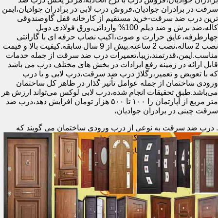
سرقت در برادران جوادیان،فروش درب لابی در برادران جوادیان،ایمن
ترین درب ضد سرقت-خرید مستقیم از کارخانه قفل گاوصندوقی
کاله،ضد برش و ضد دیلم 100% وارداتی،ورق فولادی دوبل
چهارطرفه،عایق حرارت و صوت،اکیپ نصاب حرفه ای با گارانتی
نصب 2 ساله،نصب 2 ساعته.بیش از 9 سال سابقه.کیفیت بالا و قیمت
مناسب.ایمن،قدرتمند،زیبا،تعمیرات درب ضد سرقت از جمله خدمات
قابل ارائه در زمینه رفع ایرادات در بخش های مختلف درب می باشد
که با تعویض و تعمیر،رگلاژ درب ضد سرقت،درب لابی و یا درب
ورودی ساختمان از جمله عوامل تأثیر گذار در ظاهر کل ساختمان
می‌باشد.طبق تحقیقات انجام شده،درب لابی لوکس می‌تواند ارزش هر
متر مربع از آپارتمان را ۱۰۰ تا ۵۰۰ هزار تومان افزایش دهد،درب ضد
سرقت چینی در برادران جوادیان،
.
درب ضد سرقت به نوعی از درب ورودی ساختمان می گویند که