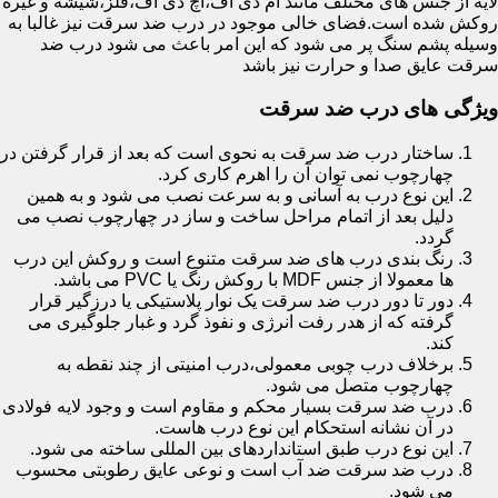
لایه از جنس های مختلف مانند ام دی اف،اچ دی اف،فلز،شیشه و غیره
روکش شده است.فضای خالی موجود در درب ضد سرقت نیز غالبا به
وسیله پشم سنگ پر می شود که این امر باعث می شود درب ضد
سرقت عایق صدا و حرارت نیز باشد
ویژگی های درب ضد سرقت
ساختار درب ضد سرقت به نحوی است که بعد از قرار گرفتن در
چهارچوب نمی توان آن را اهرم کاری کرد.
این نوع درب به آسانی و به سرعت نصب می شود و به همین
دلیل بعد از اتمام مراحل ساخت و ساز در چهارچوب نصب می
گردد.
رنگ بندی درب های ضد سرقت متنوع است و روکش این درب
ها معمولا از جنس MDF با روکش رنگ یا PVC می باشد.
دور تا دور درب ضد سرقت یک نوار پلاستیکی یا درزگیر قرار
گرفته که از هدر رفت انرژی و نفوذ گرد و غبار جلوگیری می
کند.
برخلاف درب چوبی معمولی،درب امنیتی از چند نقطه به
چهارچوب متصل می شود.
درب ضد سرقت بسیار محکم و مقاوم است و وجود لایه فولادی
در آن نشانه استحکام این نوع درب هاست.
این نوع درب طبق استانداردهای بین المللی ساخته می شود.
درب ضد سرقت ضد آب است و نوعی عایق رطوبتی محسوب
می شود.