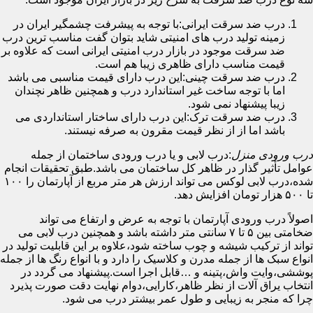
درب ضد سرقت ایرانی:با توجه به پیشرفت چشمگیر ایران در
زمینه تولید درب های امنیتی شاید بتوان گفت مناسب ترین درب
ضد سرقت موجود در بازار درب امنیتی ایرانی است که علاوه بر
قیمت مناسب دارای ظاهری زیبا هم است.
درب ضد سرقت چینی:این درب دارای قیمت مناسبی می باشد
اما با توجه ساخت غیر استاندارد درب و همچنین ظاهر نچندان
زیبا پیشنهاد نمی شود.
درب ضد سرقت ترک:این درب دارای ساختار استانداردی می
باشد اما از از نظر قیمت مقرون به صرفه نیستند.
درب ورودی منزل
:درب لابی و یا درب ورودی ساختمان از جمله
عوامل تأثیر گذار در ظاهر کل ساختمان می باشد.طبق تحقیقات انجام
شده،درب لابی لوکس می تواند ارزش هر متر مربع از آپارتمان را ۱۰۰
تا ۵۰۰ هزار تومان افزایش دهد.
اصولاً درب ورودی آپارتمان با توجه به عرض و ارتفاع می تواند
ضخامتی بین ۵ تا ۷ سانتی متر داشته باشد و همچنین درب لابی می
تواند از ترکیب شیشه و چوب ساخته شود،علاوه بر این قابلیت تولید در
انواع سبک ها از جمله مدرن و کلاسیک را دارد و با انواع رنگ ها از جمله
پوششی،وایت واش،پتینه و …قابل اجرا است.پیشنهاد می گردد در
انتخاب یراق آلات از نظر ظاهر،کارایی،دوام نهایت دقت صورت پذیرد
چرا که منجر به زیبایی و طول عمر بیشتر درب می شود.