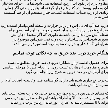
مقاوم در برابر نفوذ آب از پیچ استفاده نمی شود.تمامی اجزای ساختار
آن به طور پیوسته در کنار هم قرار گرفته اند.بنابراین حتی اگر زمان
زیادی از درب ضدآب استفاده کنید،ساختار منسجم آن از هم گسسته
نمی شود.
درب ضد آب ای بی اس در برابر حرارت و شعله آتش،پایدار است.درب
ضد آب علاوه براین که در برابر نفوذ رطوبت مقاوم است،در برابر
شعله آتش نیز پایدار می باشد.به طوری که اگر محیط دچار آتش
سوزی شود،اجزای ساختار درب ذوب نمی شود.این موضوع در
شرایطی که فشار و حرارت محیط زیاد است،برقرار می باشد.
هنگام خرید درب ضد حریق به چه نکاتی توجه نماییم
برای حصول اطمینان از عملکرد دربهای ضد حریق مطابق با دسته
بندی و مقاومت آن ها،باید تست روی آن انجام گیرد.5 مرحله اساسی
برای آزمایش در ضد حریق به شرح زیر انجام می گیرد:
1-درب خریداری شده باید دارای گواهینامه فنی و تائیدیه اصالت کالا از
سازمان آتش نشانی باشد.
2-فضای خالی بین درب و چهارچوب در حالی که درب بسته است،باید
4 میلیمتر از قسمت بالا و اطراف باشد.این فاصله در پایین درب می
تواند تا 8 میلیمتر باشد.به عبارتی نور نباید از پایین درب درز نماید.