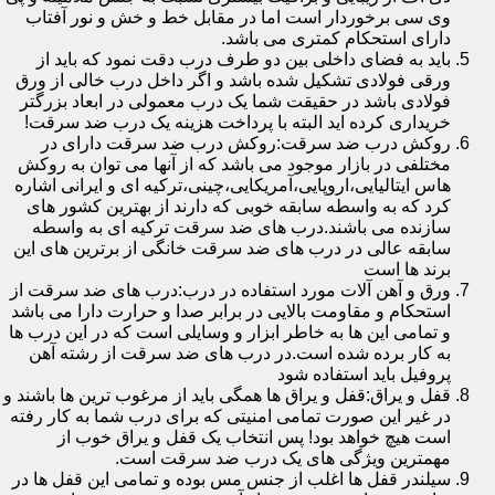
وی سی برخوردار است اما در مقابل خط و خش و نور آفتاب
دارای استحکام کمتری می باشد.
باید به فضای داخلی بین دو طرف درب دقت نمود که باید از
ورقی فولادی تشکیل شده باشد و اگر داخل درب خالی از ورق
فولادی باشد در حقیقت شما یک درب معمولی در ابعاد بزرگتر
خریداری کرده اید البته با پرداخت هزینه یک درب ضد سرقت!
روکش درب ضد سرقت:روکش درب ضد سرقت دارای در
مختلفی در بازار موجود می باشد که از آنها می توان به روکش
هاس ایتالیایی،اروپایی،آمریکایی،چینی،ترکیه ای و ایرانی اشاره
کرد که به واسطه سابقه خوبی که دارند از بهترین کشور های
سازنده می باشند.درب های ضد سرقت ترکیه ای به واسطه
سابقه عالی در درب های ضد سرقت خانگی از برترین های این
برند ها است
ورق و آهن آلات مورد استفاده در درب:درب های ضد سرقت از
استحکام و مقاومت بالایی در برابر صدا و حرارت دارا می باشد
و تمامی این ها به خاطر ابزار و وسایلی است که در این درب ها
به کار برده شده است.در درب های ضد سرقت از رشته آهن
پروفیل باید استفاده شود
قفل و یراق:قفل و یراق ها همگی باید از مرغوب ترین ها باشند و
در غیر این صورت تمامی امنیتی که برای درب شما به کار رفته
است هیچ خواهد بود! پس انتخاب یک قفل و یراق خوب از
مهمترین ویژگی های یک درب ضد سرقت است.
سیلندر قفل ها اغلب از جنس مس بوده و تمامی این قفل ها در