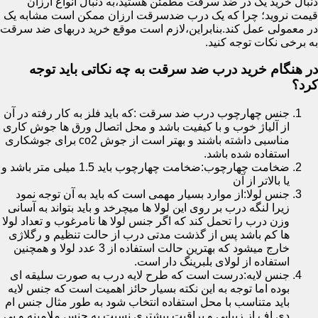
دنبال خرید یک در ضد سرقت مطمئن هستید،به دنبال انواع ارزان
قیمت نروید؛ چرا که یک درب ضدسرقت ارزان ممکن است مشابه یک
در معمولی عمل کند.بنابراین،لازم است موقع خرید دربهای ضد سرقت
به برخی نکات توجه کنید.
در هنگام خرید درب ضد سرقت به چه نکاتی باید توجه
کرد؟
جنس چهارچوب درب ضد سرقت :که باید فلز به کار رفته در آن
از آلیاژ خوب و با کیفیت باشد و محل اتصال ورق ها جوش کاری
مناسبی داشته باشند و بهتر است از جوش co2 برای جوشکاری
استفاده شده باشد.
ضخامت چهارچوب:ضخامت چهارچوب باید 1.5 میلی متر باشد و
یا بالاتر از آن
جنس لولا:از موارد بسیار مهمی است که باید به آن توجه نمود
زیرا لنگه درب بر روی این لولا ها میچرخد و باید بتواند به آسانی
وزن درب را تحمل کند که اگر جنس لولا ها نامرغوب و تعداد لولا
ها کم باشد پس از گذشت مدتی درب از حالت تنظیم و رگلاژی
خارج میشود که بهترین حالت استفاده از 3 عدد لولا و همچنین
استفاده از لولای بلبرینگ دار است.
جنس لایه:درست است که طرح لایه درب به صورت سلیقه ای
بوده اما توجه به این نکته بسیار حائز اهمیت است که جنس لایه
باید متناسب با محل استفاده انتخاب شود به طور مثال جنس ام
دی اف از زیبایی و براقیت بیشتری نسبت به جنس ملامینه و پی