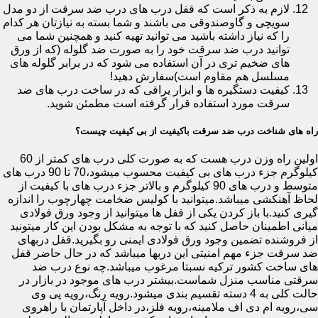
لازم به ذکر است که قفل درب های درب ضد سرقت از دو مدل
سویچی و گاوصندوقی می باشند و شما بسته به نیازتان هر کدام
را که نیاز داشته باشید می توانید تهیه کنید و همچنین شما می
توانید درب ضد سرقت خود را به صورت ضد گلوله (که از ورق
های ضخیم تری در آن استفاده می شود که در برابر گلوله های
مسلسل هم مقاوم است)سفارش دهید!
کیفیت دستگیره ها و ابزار یراقی که در ساخت درب های ضد
سرقت مورد استفاده قرار گرفته است مطمئن شوید.
راه های شناخت درب ضد سرقت باکیفیت از بی کیفیت چیست؟
اولین راه وزن درب هست که به صورت کلی درب های کمتر از 60
کیلوگرم جزء درب های بی کیفیت محسوب میشود،70 تا 90 درب های
متوسط و درب های 90 کیلوگرم و بالاتر جزء درب های با کیفیت از
لحاظ آهنکشی میباشد.میتوانید با کولیس ضخامت چهارچوب را اندازه
گیری کنید.با باز کردن یکی از قفل ها میتوانید از وجود ورق فولادی
میانی اطمینان حاصل کنید که با توجه به مشکل بودن این کار میتونید
از فروشنده تضمین وجود ورق فولادی ایمنی رو بگیرید.قفل دربهای
ضد سرقت جزء مهم امنیتی این دربها میباشد که در حال حاضر قفل
های ساخت کشور ترکیه نسبتا مرغوب میباشد.چه نوع درب ضد
سرقتی مناسب منزل شماست.بیشتر درب های موجود در بازار در
حالت کلی به 4 دسته تقسیم بندی میشود.رویه رنگ،رویه پی وی
سی،رویه ام دی اف ملامینه،رویه فلز،در داخل آپارتمان با راهروی