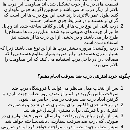
قسمت های درب از چوب تشکیل شده اند.مقاومت این درب ها
بالاتر از دیگر درب ها می باشد و همچنین اگر به خوبی نگهداری
کنید طول عمر بالاتری دارند.عیب این نوع درب ها این است که
گران تر هستند و در شرایط جوی حساس هستند.
درب پانلی:این نوع درب ها از پانل و کلاف ساخته شده اند و پانل
ها نیز از چوب های طبیعی تولید شده اند.این درب ها مسطح یا
طرح دار می باشند و در بخشی از این درب ها از شیشه نیز
استفاده شده است.
درب روکشی:امروزه بیشتر درب ها از این نوع می باشند.زیرا که
بسیار مدرن هستند.در برابر ضربه بسیار مقاوم هستند.زیرا که
مصالحی را در داخل درب استفاده می کنند که این مقاومت را
بالاتر می برد.
چگونه خرید اینترنتی درب ضد سرقت انجام دهیم؟
پس از انتخاب مدل مدنظر می توانید با فروشگاه درب ضد
سرقت تماس بگیرید.در کمتر از نصف روز نصاب جهت بازدید و
گرفتن ابعاد درب ضد سرقت در محل حاضر می شود.
در مرحله بعدی فاکتور برای مشتری صادر شده و به صورت
اینترنتی و یا فیزیکی برای مشتری ارسال خواهد شد.
پس از واریز مبلغ پیش پرداخت و ارسال تصویر فیش واریزی در
صورتی که درب ضد سرقت سفارشی باشد،ساخته خواهد شد
سپس نصاب جهت نصب درب مراجعه خواهد کرد.اما در صورتی