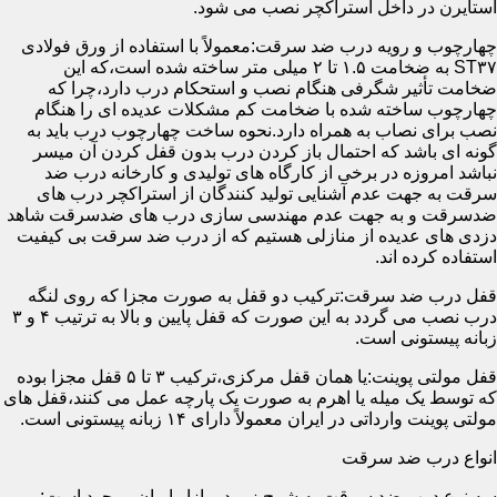
استایرن در داخل استراکچر نصب می شود.
چهارچوب و رویه درب ضد سرقت:معمولاً با استفاده از ورق فولادی
ST۳۷ به ضخامت ۱.۵ تا ۲ میلی متر ساخته شده است،که این
ضخامت تأثیر شگرفی هنگام نصب و استحکام درب دارد،چرا که
چهارچوب ساخته شده با ضخامت کم مشکلات عدیده ای را هنگام
نصب برای نصاب به همراه دارد.نحوه ساخت چهارچوب درب باید به
گونه ای باشد که احتمال باز کردن درب بدون قفل کردن آن میسر
نباشد امروزه در برخی از کارگاه های تولیدی و کارخانه درب ضد
سرقت به جهت عدم آشنایی تولید کنندگان از استراکچر درب های
ضدسرقت و به جهت عدم مهندسی سازی درب های ضدسرقت شاهد
دزدی های عدیده از منازلی هستیم که از درب ضد سرقت بی کیفیت
استفاده کرده اند.
قفل درب ضد سرقت:ترکیب دو قفل به صورت مجزا که روی لنگه
درب نصب می گردد به این صورت که قفل پایین و بالا به ترتیب ۴ و ۳
زبانه پیستونی است.
قفل مولتی پوینت:یا همان قفل مرکزی،ترکیب ۳ تا ۵ قفل مجزا بوده
که توسط یک میله یا اهرم به صورت یک پارچه عمل می کنند،قفل های
مولتی پوینت وارداتی در ایران معمولاً دارای ۱۴ زبانه پیستونی است.
انواع درب ضد سرقت
سه نوع درب ضد سرقت به شرح زیر در بازار ایران موجود است: