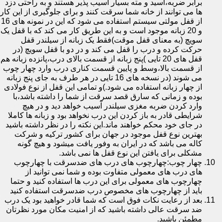
برابر ضربه،اسید و مته بسیار آسیب پذیر هستند و به راحتی دزد
ها می توانند از خانه شما سرقت کنند و برای جلوگیری از این کار
از قفل مولتی سیستم استفاده می شود که این در نمونه های 16
و 20 زبانه موجود است و به این طریق کار می کند که با قفل یک
سویچ (به معنای قفل موقت)فقط یک زبانه از سیلندر قفل
حرکت کرده و درب را قفل می کند و در دو با قفل سویچ (در
قفل های 20 تایی )پنج زبانه از قسمت بالای درب،پانزده زبانه هم
از قسمت بالا،وسط و پایین قسمت کناری درب وارد چهار چوب
می شوند (در نسخه های 16 تایی در هر طرف به جای پنج زبانه
از چهار زبانه استفاده می شود.)و تمامی این قفل از نوع فولادی
بوده و زمانی که سارق قصد سرقت از شما را داشته باشد،با
وارد کردن ضربه مغزی سیلندر آسیب خواهد دید و در هیچ
شرایطی قادر به باز کردن این درب نخواهد بود و زبانه ها کاملا
در جای خود محکم خواهند ماند.این نکته را در نظر داشته باشید
بهترین نوع قفل موجود در جهان برای کشور ترکیه و شرکت
کاله می باشد که در ایران به وفور یافت میشود و هیچ گونه
مشکلی برای یافتن این نوع قفل ها نمی باشد.
چهار چوب:چهارچوب های درب های ضدسرقت با چهارچوب
های درب های معمولی متفاوت بوده و شما نمی توانید از
چهارچوب های معمولی برای این درب ها استفاده کنید و حتما
باید از چهارچوب های مخصوص درب ضدسرقت استفاده کنید
بعد از رعایت نکات فوق است که شما قادر خواهید بود یک درب
ضد سرقت عالی داشته باشید که از امنیت مکان مورد نظرتان
مطمئن باشید.