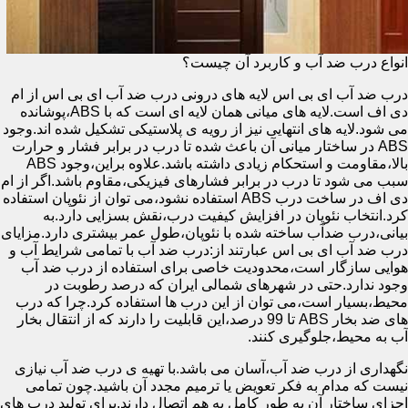
انواع درب ضد آب و کاربرد آن چیست؟
درب ضد آب ای بی اس لایه های درونی درب ضد آب ای بی اس از ام
دی اف است.لایه های میانی همان لایه ای است که با ABS،پوشانده
می شود.لایه های انتهایی نیز از رویه ی پلاستیکی تشکیل شده اند.وجود
ABS در ساختار میانی آن باعث شده تا درب در برابر فشار و حرارت
بالا،مقاومت و استحکام زیادی داشته باشد.علاوه براین،وجود ABS
سبب می شود تا درب در برابر فشارهای فیزیکی،مقاوم باشد.اگر از ام
دی اف در ساخت درب ABS استفاده نشود،می توان از نئوپان استفاده
کرد.انتخاب نئوپان در افزایش کیفیت درب،نقش بسزایی دارد.به
بیانی،درب ضدآب ساخته شده با نئوپان،طول عمر بیشتری دارد.مزایای
درب ضد آب ای بی اس عبارتند از:درب ضد آب با تمامی شرایط آب و
هوایی سازگار است،محدودیت خاصی برای استفاده از درب ضد آب
وجود ندارد.حتی در شهرهای شمالی ایران که درصد رطوبت در
محیط،بسیار است،می توان از این درب ها استفاده کرد.چرا که درب
های ضد بخار ABS تا 99 درصد،این قابلیت را دارند که از انتقال بخار
آب به محیط،جلوگیری کنند.
نگهداری از درب ضد آب،آسان می باشد.با تهیه ی درب ضد آب نیازی
نیست که مدام به فکر تعویض یا ترمیم مجدد آن باشید.چون تمامی
اجزای ساختار آن به طور کامل به هم اتصال دارند.برای تولید درب های