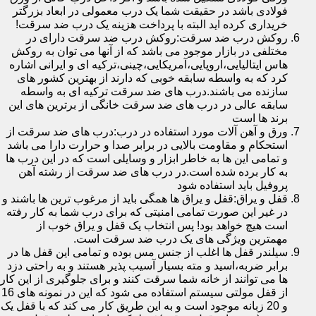
فولادی باشد در حقیقت شما یک درب معمولی در ابعاد بزرگتر
خریداری کرده اید البته با پرداخت هزینه یک درب ضد سرقت!
روکش درب ضد سرقت:روکش درب ضد سرقت دارای در
مختلفی در بازار موجود می باشد که از آنها می توان به روکش
هاس ایتالیایی،اروپایی،آمریکایی،چینی،ترکیه ای و ایرانی اشاره
کرد که به واسطه سابقه خوبی که دارند از بهترین کشور های
سازنده می باشند.درب های ضد سرقت ترکیه ای به واسطه
سابقه عالی در درب های ضد سرقت خانگی از برترین های این
برند ها است
ورق و آهن آلات مورد استفاده در درب:درب های ضد سرقت از
استحکام و مقاومت بالایی در برابر صدا و حرارت دارا می باشد
و تمامی این ها به خاطر ابزار و وسایلی است که در این درب ها
به کار برده شده است.در درب های ضد سرقت از رشته آهن
پروفیل باید استفاده شود
قفل و یراق:قفل و یراق ها همگی باید از مرغوب ترین ها باشند و
در غیر این صورت تمامی امنیتی که برای درب شما به کار رفته
است هیچ خواهد بود! پس انتخاب یک قفل و یراق خوب از
مهمترین ویژگی های یک درب ضد سرقت است.
سیلندر قفل ها اغلب از جنس مس بوده و تمامی این قفل ها در
برابر ضربه،اسید و مته بسیار آسیب پذیر هستند و به راحتی دزد
ها می توانند از خانه شما سرقت کنند و برای جلوگیری از این کار
از قفل مولتی سیستم استفاده می شود که این در نمونه های 16
و 20 زبانه موجود است و به این طریق کار می کند که با قفل یک