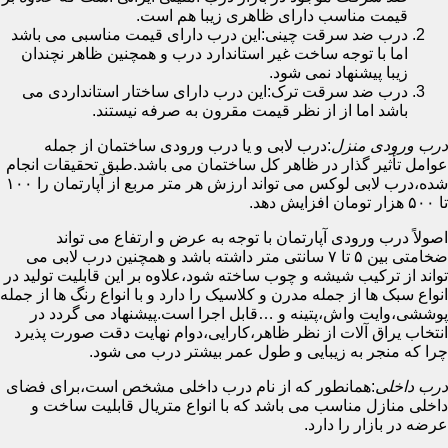
قیمت مناسب دارای ظاهری زیبا هم است.
درب ضد سرقت چینی:این درب دارای قیمت مناسبی می باشد
اما با توجه ساخت غیر استاندارد درب و همچنین ظاهر نچندان
زیبا پیشنهاد نمی شود.
درب ضد سرقت ترک:این درب دارای ساختار استانداردی می
باشد اما از از نظر قیمت مقرون به صرفه نیستند.
درب ورودی منزل
:درب لابی و یا درب ورودی ساختمان از جمله
عوامل تأثیر گذار در ظاهر کل ساختمان می باشد.طبق تحقیقات انجام
شده،درب لابی لوکس می تواند ارزش هر متر مربع از آپارتمان را ۱۰۰
تا ۵۰۰ هزار تومان افزایش دهد.
اصولاً درب ورودی آپارتمان با توجه به عرض و ارتفاع می تواند
ضخامتی بین ۵ تا ۷ سانتی متر داشته باشد و همچنین درب لابی می
تواند از ترکیب شیشه و چوب ساخته شود،علاوه بر این قابلیت تولید در
انواع سبک ها از جمله مدرن و کلاسیک را دارد و با انواع رنگ ها از جمله
پوششی،وایت واش،پتینه و …قابل اجرا است.پیشنهاد می گردد در
انتخاب یراق آلات از نظر ظاهر،کارایی،دوام نهایت دقت صورت پذیرد
چرا که منجر به زیبایی و طول عمر بیشتر درب می شود.
درب داخلی
:همانطور که از نام درب داخلی مشخص است،برای فضای
داخلی منازل مناسب می باشد که با انواع متریال قابلیت ساخت و
عرضه در بازار را دارد.