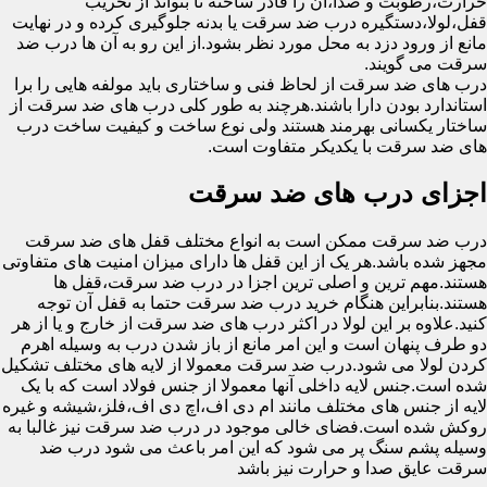
حرارت،رطوبت و صدا،آن را قادر ساخته تا بتواند از تخریب
قفل،لولا،دستگیره درب ضد سرقت یا بدنه جلوگیری کرده و در نهایت
مانع از ورود دزد به محل مورد نظر بشود.از این رو به آن ها درب ضد
سرقت می گویند.
درب های ضد سرقت از لحاظ فنی و ساختاری باید مولفه هایی را برا
استاندارد بودن دارا باشند.هرچند به طور کلی درب های ضد سرقت از
ساختار یکسانی بهرمند هستند ولی نوع ساخت و کیفیت ساخت درب
های ضد سرقت با یکدیکر متفاوت است.
اجزای درب های ضد سرقت
درب ضد سرقت ممکن است به انواع مختلف قفل های ضد سرقت
مجهز شده باشد.هر یک از این قفل ها دارای میزان امنیت های متفاوتی
هستند.مهم ترین و اصلی ترین اجزا در درب ضد سرقت،قفل ها
هستند.بنابراین هنگام خرید درب ضد سرقت حتما به قفل آن توجه
کنید.علاوه بر این لولا در اکثر درب های ضد سرقت از خارج و یا از هر
دو طرف پنهان است و این امر مانع از باز شدن درب به وسیله اهرم
کردن لولا می شود.درب ضد سرقت معمولا از لایه های مختلف تشکیل
شده است.جنس لایه داخلی آنها معمولا از جنس فولاد است که با یک
لایه از جنس های مختلف مانند ام دی اف،اچ دی اف،فلز،شیشه و غیره
روکش شده است.فضای خالی موجود در درب ضد سرقت نیز غالبا به
وسیله پشم سنگ پر می شود که این امر باعث می شود درب ضد
سرقت عایق صدا و حرارت نیز باشد