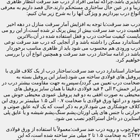
ناپذیری باشد،چراکه تمامی افراد از درب ضد سرقت انتظار ظاهری
زیبا و در عین حال ساختاری مستحکم دارند.حال قصد داریم به معرفی
انواع درب بپردازیم و ویژگی آنها را به شرح زیر بیان کنیم:
درب ضد سرقت:با توجه به افزایش آمار سرقت منازل در دهه اخیر
اهمیت درب ضد سرقت بیش از پیش پرنگ تر شده است،از این رو می
بایست کیفیت ساخت درب و قفل استفاده شده در آن،بالاترین
استاندارد ممکن را داشته باشد و از آنجایی که درب ضد سرقت نوعی
درب ورودی هم محسوب می شود باید از ظاهری مناسب برخوردار
باشد در ادامه ساختار درب ضد سرقت و همچنین انواع آن را بررسی
خواهیم کرد.
ساختار استاندارد درب ضد سرقت:ساختار درب از یک کلاف فلزی با
پروفیل های فولادی ساخته می شود.(سایز این پروفیل بسته به
ضخامت درب تعیین می گردد)،سپس به جهت مقاومت بیشتر درب در
برابر خمش،۳ الی ۴ قید فولادی دقیقاً با همان سایز پروفیل های
محیطی به صورت افقی به دو قید پروفیل عمودی محیطی جوش می
شود و در انتها ورق فولادی با ضخامت ۰.۷ الی ۱.۵ میلیمتر بر روی این
کلاف جوشکاری می شود.لازم به ذکر است که یک لایه عایق صوتی و
حرارتی با جنس های پلی اورتان،پشم سنگ،پشم شیشه و یا عایق پلی
استایرن در داخل استراکچر نصب می شود.
چهارچوب و رویه درب ضد سرقت:معمولاً با استفاده از ورق فولادی
ST۳۷ به ضخامت ۱.۵ تا ۲ میلی متر ساخته شده است،که این