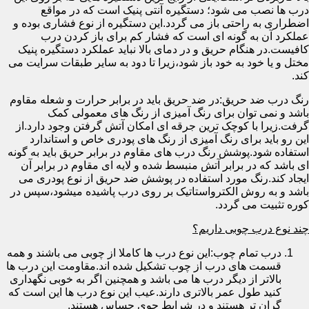
درب ها نصب می شود؛ دستگیره آنتی پنیک است که در مواقع
اضطراری به راحتی باز می گردد.این دستگیره از نوع فشاری بوده و
عملکرد آن به گونه ای است که فشار کم برای باز کردن درب
کافیست.در هنگام حریق و در دمای بالا نباید عملکرد دستگیره پنیک
مختل و یا خود به خود باز شود،زیرا تا دود به سایر طبقات سرایت می
کند.
رنگ درب ضد حریق:در ضد حریق باید در برابر حرارت و شعله مقاوم
باشد و نمی توان برای رنگ آمیزی از رنگ های معمولی کمک
گرفت.زیرا با کوچک ترین جرقه ای امکان آتش گرفتن وجود دارد.از
این رو باید برای رنگ آمیزی از رنگ های پودری خاص و استاندارد
استفاده شود.پوشش رنگ درب های مقاوم در برابر حریق باید به گونه
ای باشد که در برابر آتش منبسط شده و لایه ای مقاوم در برابر آن
ایجاد کند.رنگ مورد استفاده در پوشش ضد حریق از نوع پودری می
باشد و به روش الکترواستاتیک بر روی درب پاشیده میشود،سپس در
کوره تثبیت می گردد.
چند نوع درب چوبی داریم؟
درب تمام چوب:این نوع درب ها کاملا از چوبی می باشند و همه
قسمت های درب از چوب تشکیل شده اند.مقاومت این درب ها
بالاتر از دیگر درب ها می باشد و همچنین اگر به خوبی نگهداری
کنید طول عمر بالاتری دارند.عیب این نوع درب ها این است که
گران تر هستند و در شرایط جوی حساس هستند.