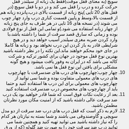
سویچ (به معنای قفل موقت)فقط یک زبانه از سیلندر قفل
حرکت کرده و درب را قفل می کند و در دو با قفل سویچ (در
قفل های 20 تایی )پنج زبانه از قسمت بالای درب،پانزده زبانه هم
از قسمت بالا،وسط و پایین قسمت کناری درب وارد چهار چوب
می شوند (در نسخه های 16 تایی در هر طرف به جای پنج زبانه
از چهار زبانه استفاده می شود.)و تمامی این قفل از نوع فولادی
بوده و زمانی که سارق قصد سرقت از شما را داشته باشد،با
وارد کردن ضربه مغزی سیلندر آسیب خواهد دید و در هیچ
شرایطی قادر به باز کردن این درب نخواهد بود و زبانه ها کاملا
در جای خود محکم خواهند ماند.این نکته را در نظر داشته باشید
بهترین نوع قفل موجود در جهان برای کشور ترکیه و شرکت
کاله می باشد که در ایران به وفور یافت میشود و هیچ گونه
مشکلی برای یافتن این نوع قفل ها نمی باشد.
چهار چوب:چهارچوب های درب های ضدسرقت با چهارچوب
های درب های معمولی متفاوت بوده و شما نمی توانید از
چهارچوب های معمولی برای این درب ها استفاده کنید و حتما
باید از چهارچوب های مخصوص درب ضدسرقت استفاده کنید
بعد از رعایت نکات فوق است که شما قادر خواهید بود یک درب
ضد سرقت عالی داشته باشید که از امنیت مکان مورد نظرتان
مطمئن باشید.
لازم به ذکر است که قفل درب های درب ضد سرقت از دو مدل
سویچی و گاوصندوقی می باشند و شما بسته به نیازتان هر کدام
را که نیاز داشته باشید می توانید تهیه کنید و همچنین شما می
توانید درب ضد سرقت خود را به صورت ضد گلوله (که از ورق