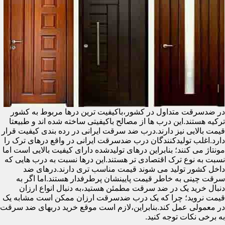
در ضدسرقت متداول در کشور،باکیفیت ترین درها مربوط به کشور
ترکیه هستند.این درب ها از مصالح باکیفیتی ساخته شده اند و طبیعتا
قیمت بالایی نیز دارند.درب ضد سرقت ایرانی در رده بندی کیفیت قرار
دارد.اغلب تولیدکنندگان درب ضدسرقت ایرانی در واقع درهای ترک را
مونتاژ می کنند؛ بنابراین درهای تولیدشده دارای کیفیت بالایی است اما
نسبت به نوع ترک اقتصادی تر هستند.این درها نسبت به درب هایی که
داخل کشور تولید می شوند قیمت مناسب تری دارند.درهای ضد
سرقت چینی به خاطر قیمت پایینشان پرطرفدار هستند.اما اگر به
دنبال خرید یک در ضد سرقت مطمئن هستید،به دنبال انواع ارزان
قیمت نروید؛ چرا که یک درب ضدسرقت ارزان ممکن است مشابه یک
در معمولی عمل کند.بنابراین،لازم است موقع خرید دربهای ضد سرقت
به برخی نکات توجه کنید.