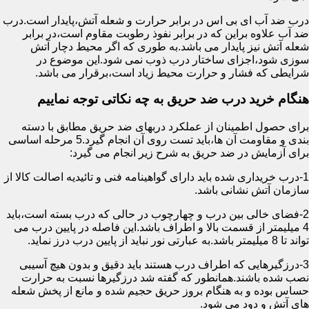
درب ضد آب ای بی اس در برابر حرارت و شعله آتش،پایدار است.درب
ضد آب علاوه براین که در برابر نفوذ رطوبت مقاوم است،در برابر
شعله آتش نیز پایدار می باشد.به طوری که اگر محیط دچار آتش
سوزی شود،اجزای ساختار درب ذوب نمی شود.این موضوع در
شرایطی که فشار و حرارت محیط زیاد است،برقرار می باشد.
هنگام خرید درب ضد حریق به چه نکاتی توجه نماییم
برای حصول اطمینان از عملکرد دربهای ضد حریق مطابق با دسته
بندی و مقاومت آن ها،باید تست روی آن انجام گیرد.5 مرحله اساسی
برای آزمایش در ضد حریق به شرح زیر انجام می گیرد:
1-درب خریداری شده باید دارای گواهینامه فنی و تائیدیه اصالت کالا از
سازمان آتش نشانی باشد.
2-فضای خالی بین درب و چهارچوب در حالی که درب بسته است،باید
4 میلیمتر از قسمت بالا و اطراف باشد.این فاصله در پایین درب می
تواند تا 8 میلیمتر باشد.به عبارتی نور نباید از پایین درب درز نماید.
3-درزگیرهایی که اطراف درب هستند باید دقیق و بدون هیچ آسیبی
نصب شده باشند.همانطور که گفته شد درزگیرها نسبت به حرارت
حساس بوده و به هنگام بروز حریق حجیم شده و مانع از پخش شعله
های آتش و دود می شود.