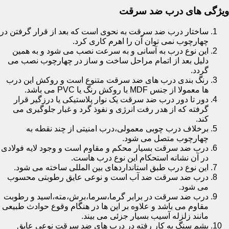
ویژگی های درب ضد سرقت
ساختار درب ضد سرقت به نحوی است که بعد از قرار گرفتن در
چهارچوب نمی توان آن را اهرم کاری کرد.
این نوع درب به آسانی و به سرعت نصب می شود و به همین
دلیل بعد از اتمام مراحل ساخت و ساز در چهارچوب نصب می
گردد.
رنگ بندی درب های ضد سرقت متنوع است و روکش این درب
ها معمولا از جنس MDF با روکش رنگ یا PVC می باشد.
دور تا دور درب ضد سرقت یک نوار پلاستیکی یا درزگیر قرار
گرفته که از هدر رفت انرژی و نفوذ گرد و غبار جلوگیری می
کند.
برخلاف درب چوبی معمولی،درب امنیتی از چند نقطه به
چهارچوب متصل می شود.
درب ضد سرقت بسیار محکم و مقاوم است و وجود لایه فولادی
در آن نشانه استحکام این نوع درب هاست.
این نوع درب طبق استانداردهای بین المللی ساخته می شود.
درب ضد سرقت ضد آب است و نوعی عایق رطوبتی محسوب
می شود.
درب ضد سرقت در برابر گرما،سرما،برش،مته،اسید و رطوبت
مقاوم می باشد و علاوه بر این ها در هنگام وقوع حوادث طبیعی
مانند زلزله آسیب بسیار جزئی می بیند.
پشم سنگ به کار رفته در درب های ضد سرقت نوعی عایق