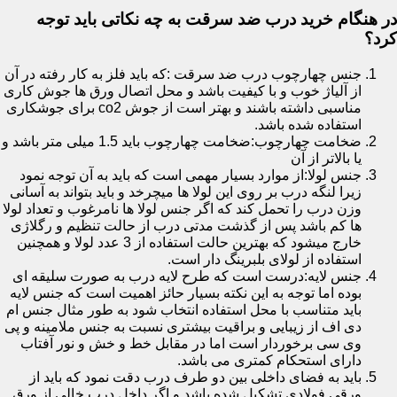
در هنگام خرید درب ضد سرقت به چه نکاتی باید توجه
کرد؟
جنس چهارچوب درب ضد سرقت :که باید فلز به کار رفته در آن
از آلیاژ خوب و با کیفیت باشد و محل اتصال ورق ها جوش کاری
مناسبی داشته باشند و بهتر است از جوش co2 برای جوشکاری
استفاده شده باشد.
ضخامت چهارچوب:ضخامت چهارچوب باید 1.5 میلی متر باشد و
یا بالاتر از آن
جنس لولا:از موارد بسیار مهمی است که باید به آن توجه نمود
زیرا لنگه درب بر روی این لولا ها میچرخد و باید بتواند به آسانی
وزن درب را تحمل کند که اگر جنس لولا ها نامرغوب و تعداد لولا
ها کم باشد پس از گذشت مدتی درب از حالت تنظیم و رگلاژی
خارج میشود که بهترین حالت استفاده از 3 عدد لولا و همچنین
استفاده از لولای بلبرینگ دار است.
جنس لایه:درست است که طرح لایه درب به صورت سلیقه ای
بوده اما توجه به این نکته بسیار حائز اهمیت است که جنس لایه
باید متناسب با محل استفاده انتخاب شود به طور مثال جنس ام
دی اف از زیبایی و براقیت بیشتری نسبت به جنس ملامینه و پی
وی سی برخوردار است اما در مقابل خط و خش و نور آفتاب
دارای استحکام کمتری می باشد.
باید به فضای داخلی بین دو طرف درب دقت نمود که باید از
ورقی فولادی تشکیل شده باشد و اگر داخل درب خالی از ورق