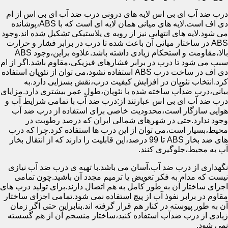
درب ضد آب ای بی اس لایه های درونی درب ضد آب ای بی اس از ام
دی اف است.لایه های میانی همان لایه ای است که با ABS،پوشانده
می شود.لایه های انتهایی نیز از رویه ی پلاستیکی تشکیل شده اند.وجود
ABS در ساختار میانی آن باعث شده تا درب در برابر فشار و حرارت
بالا،مقاومت و استحکام زیادی داشته باشد.علاوه براین،وجود ABS
سبب می شود تا درب در برابر فشارهای فیزیکی،مقاوم باشد.اگر از ام
دی اف در ساخت درب ABS استفاده نشود،می توان از نئوپان استفاده
کرد.انتخاب نئوپان در افزایش کیفیت درب،نقش بسزایی دارد.به
بیانی،درب ضدآب ساخته شده با نئوپان،طول عمر بیشتری دارد.مزایای
درب ضد آب ای بی اس عبارتند از:درب ضد آب با تمامی شرایط آب و
هوایی سازگار است،محدودیت خاصی برای استفاده از درب ضد آب
وجود ندارد.حتی در شهرهای شمالی ایران که درصد رطوبت در
محیط،بسیار است،می توان از این درب ها استفاده کرد.چرا که درب
های ضد بخار ABS تا 99 درصد،این قابلیت را دارند که از انتقال بخار
آب به محیط،جلوگیری کنند.
نگهداری از درب ضد آب،آسان می باشد.با تهیه ی درب ضد آب نیازی
نیست که مدام به فکر تعویض یا ترمیم مجدد آن باشید.چون تمامی
اجزای ساختار آن به طور کامل به هم اتصال دارند.برای تولید درب های
مقاوم در برابر نفوذ آب از پیچ استفاده نمی شود.تمامی اجزای ساختار
آن به طور پیوسته در کنار هم قرار گرفته اند.بنابراین حتی اگر زمان
زیادی از درب ضدآب استفاده کنید،ساختار منسجم آن از هم گسسته
نمی شود.