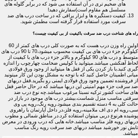
های ضخیم تری در آن استفاده می شود که در برابر گلوله های
مسلسل هم مقاوم است)سفارش دهید!
کیفیت دستگیره ها و ابزار یراقی که در ساخت درب های ضد
سرقت مورد استفاده قرار گرفته است مطمئن شوید.
راه های شناخت درب ضد سرقت باکیفیت از بی کیفیت چیست؟
اولین راه وزن درب هست که به صورت کلی درب های کمتر از 60
کیلوگرم جزء درب های بی کیفیت محسوب میشود،70 تا 90 درب های
متوسط و درب های 90 کیلوگرم و بالاتر جزء درب های با کیفیت از
لحاظ آهنکشی میباشد.میتوانید با کولیس ضخامت چهارچوب را اندازه
گیری کنید.با باز کردن یکی از قفل ها میتوانید از وجود ورق فولادی
میانی اطمینان حاصل کنید که با توجه به مشکل بودن این کار میتونید
از فروشنده تضمین وجود ورق فولادی ایمنی رو بگیرید.قفل دربهای
ضد سرقت جزء مهم امنیتی این دربها میباشد که در حال حاضر قفل
های ساخت کشور ترکیه نسبتا مرغوب میباشد.چه نوع درب ضد
سرقتی مناسب منزل شماست.بیشتر درب های موجود در بازار در
حالت کلی به 4 دسته تقسیم بندی میشود.رویه رنگ،رویه پی وی
سی،رویه ام دی اف ملامینه،رویه فلز،در داخل آپارتمان با راهروی
پوشیده هرنوع دربی میتوان استفاده کرد.در مناطق شمالی و مطوب
دربهای رویه فلز مناسب میباشد.خانه هایی که درب ورودی در معرض
تابش نور خورشید میباشد دربهای ضد سرقت رویه رنگ مناسب
میباشد.