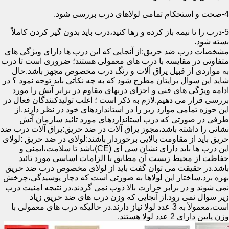
4-صحت و استحکام تمامی لولاهای درب بررسی شود.
5-درب را تا نیمه باز کرده و رها کنید،درب باید بدون گیر کردن کاملاً
بسته شود.
مشخصات درب ضد حریق:از آنجایی که این درب ها دارای ویژگی های
متفاوتی در مقایسه با درب های معمولی هستند؛ ضروری است تا درب
به مواردی از قبیل یراق آلات و رنگ درب مخصوص مجهز باشد.حال
شاید این سوال برایتان مطرح شود که به چه نکاتی باید توجه نمود ؟ در
ادامه ویژگی های فنی و اجزای دربهای مقاوم در برابر آتش را مورد
بررسی قرار می دهیم.لازم به ذکر است ؛ اغلب تولیدکنندگان فعال در
این حوزه تمامی موارد زیر را در استانداردهای خود در نظر دارند.از
طرفی در صورتی که درب استانداردهای مورد تائید سازمان آتش
نشانی را داشته باشد،مجوز یراق آلات در ضد حریق:یراق آلات درب ضد
حریق باید از مقاومت بالایی برخوردار باشند:لولای در ضد حریق :لولای
این درب ها باید دارای نشان سی ای (CE)باشد تا سلامت،ایمنی و
حفاظت از محیط زیست آن مطابق با الزامات اساسی مورد تائید
باشد.در حقیقت می توان گفت باید از لولای مخصوص درب ضد حریق
بهره برد.ساختار این لولاها به صورتی است که دچار پوسیدگی،چرخش
نمی شوند و در برابر حرارت بالا ذوب نمی گردند،در نتیجه امنیت درب
زیر سوال نمی رود.از آنجایی که وزن درب های ضد حریق زیاد
است،معمولاً به 3 عدد لولا نیاز دارند.در حالیکه درب های معمولی با
وزن پایین دارای 2 عدد لولا هستند.