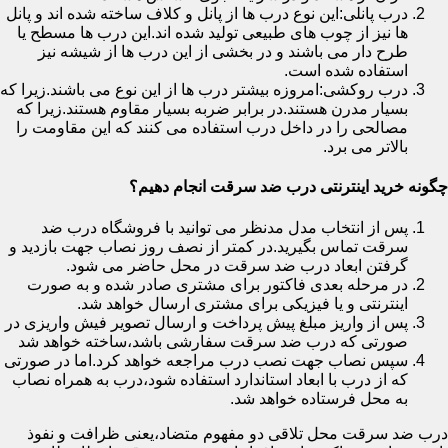
درب پانلی:این نوع درب ها از پانل و کلاف ساخته شده اند و پانل
ها نیز از چوب های طبیعی تولید شده اند.این درب ها مسطح یا
طرح دار می باشند و در بخشی از این درب ها از شیشه نیز
استفاده شده است.
درب روکشی:امروزه بیشتر درب ها از این نوع می باشند.زیرا که
بسیار مدرن هستند.در برابر ضربه بسیار مقاوم هستند.زیرا که
مصالحی را در داخل درب استفاده می کنند که این مقاومت را
بالاتر می برد.
چگونه خرید اینترنتی درب ضد سرقت انجام دهیم؟
پس از انتخاب مدل مدنظر می توانید با فروشگاه درب ضد
سرقت تماس بگیرید.در کمتر از نصف روز نصاب جهت بازدید و
گرفتن ابعاد درب ضد سرقت در محل حاضر می شود.
در مرحله بعدی فاکتور برای مشتری صادر شده و به صورت
اینترنتی و یا فیزیکی برای مشتری ارسال خواهد شد.
پس از واریز مبلغ پیش پرداخت و ارسال تصویر فیش واریزی در
صورتی که درب ضد سرقت سفارشی باشد،ساخته خواهد شد
سپس نصاب جهت نصب درب مراجعه خواهد کرد.اما در صورتی
که از درب با ابعاد استاندارد استفاده شود،درب به همراه نصاب
به محل فرستاده خواهد شد.
درب ضد سرقت محل تلاقی دو مفهوم متضاد،یعنی ظرافت و نفوذ