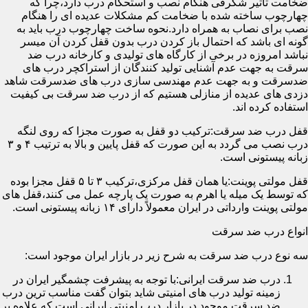
ضخامت تأثیر شگرفی هنگام نصب و استحکام درب دارد،چرا که
چهارچوب ساخته شده با ضخامت کم مشکلات عدیده ای را هنگام
نصب برای نصاب به همراه دارد.نحوه ساخت چهارچوب درب باید به
گونه ای باشد که احتمال باز کردن درب بدون قفل کردن آن میسر
نباشد امروزه در برخی از کارگاه های تولیدی و کارخانه درب ضد
سرقت به جهت عدم آشنایی تولید کنندگان از استراکچر درب های
ضدسرقت و به جهت عدم مهندسی سازی درب های ضدسرقت شاهد
دزدی های عدیده از منازلی هستیم که از درب ضد سرقت بی کیفیت
استفاده کرده اند.
قفل درب ضد سرقت:ترکیب دو قفل به صورت مجزا که روی لنگه
درب نصب می گردد به این صورت که قفل پایین و بالا به ترتیب ۴ و ۳
زبانه پیستونی است.
قفل مولتی پوینت:یا همان قفل مرکزی،ترکیب ۳ تا ۵ قفل مجزا بوده
که توسط یک میله یا اهرم به صورت یک پارچه عمل می کنند،قفل های
مولتی پوینت وارداتی در ایران معمولاً دارای ۱۴ زبانه پیستونی است.
انواع درب ضد سرقت
سه نوع درب ضد سرقت به شرح زیر در بازار ایران موجود است:
درب ضد سرقت ایرانی:با توجه به پیشرفت چشمگیر ایران در
زمینه تولید درب های امنیتی شاید بتوان گفت مناسب ترین درب
ضد سرقت موجود در بازار درب امنیتی ایرانی است که علاوه بر