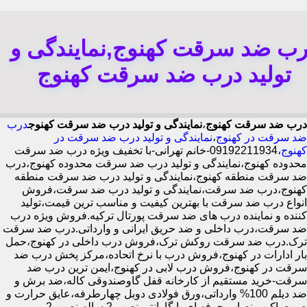
رب ضد سرقت کهنوج,نمایندگی و
تولید درب ضد سرقت کهنوج
درب ضد سرقت کهنوج
،
نمایندگی و تولید درب ضد سرقت کهنوج
درب
ضد سرقت در کهنوج
،
نمایندگی و تولید درب ضد سرقت در
کهنوج
،09192211934-خانم تهرانی-با تخفیف ویژه درب ضد سرقت
محدوده کهنوج،نمایندگی و تولید درب ضد سرقت محدوده کهنوج،درب
ضد سرقت منطقه کهنوج،نمایندگی و تولید درب ضد سرقت منطقه
کهنوج،درب ضد سرقت،نمایندگی و تولید درب ضد سرقت،فروش
انواع درب ضد سرقت با بهترین کیفیت و مناسب ترین قیمت،تولید
کننده و نماینده درب های ضد سرقت پورتال ترکیه.فروش ویژه درب
ضد سرقت،درب داخلی و ضد حریق ایرانی و وارداتی.درب ضد سرقت
ترک.درب ضد سرقت روکش ترک،فروش درب داخلی در کهنوج،حمل
بار ادارات در کهنوج،فروش درب با نرخ اتحاده،مرکز پخش درب ضد
سرقت در کهنوج،فروش درب لابی در کهنوج،ایمن ترین درب ضد
سرقت-خرید مستقیم از کارخانه قفل گاوصندوقی کاله،ضد برش و
ضد دیلم 100% وارداتی،ورق فولادی دوبل چهارطرفه،عایق حرارت و
صوت،اکیپ نصاب حرفه ای با گارانتی نصب 2 ساله،نصب 2