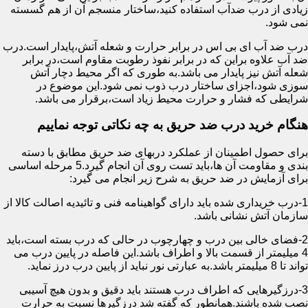
زیادی از درب ضدآب استفاده کنید،ساختار منسجم آن از هم گسسته
نمی شود.
درب ضد آب ای بی اس در برابر حرارت و شعله آتش،پایدار است.درب
ضد آب علاوه براین که در برابر نفوذ رطوبت مقاوم است،در برابر
شعله آتش نیز پایدار می باشد.به طوری که اگر محیط دچار آتش
سوزی شود،اجزای ساختار درب ذوب نمی شود.این موضوع در
شرایطی که فشار و حرارت محیط زیاد است،برقرار می باشد.
هنگام خرید درب ضد حریق به چه نکاتی توجه نماییم
برای حصول اطمینان از عملکرد دربهای ضد حریق مطابق با دسته
بندی و مقاومت آن ها،باید تست روی آن انجام گیرد.5 مرحله اساسی
برای آزمایش در ضد حریق به شرح زیر انجام می گیرد:
1-درب خریداری شده باید دارای گواهینامه فنی و تائیدیه اصالت کالا از
سازمان آتش نشانی باشد.
2-فضای خالی بین درب و چهارچوب در حالی که درب بسته است،باید
4 میلیمتر از قسمت بالا و اطراف باشد.این فاصله در پایین درب می
تواند تا 8 میلیمتر باشد.به عبارتی نور نباید از پایین درب درز نماید.
3-درزگیرهایی که اطراف درب هستند باید دقیق و بدون هیچ آسیبی
نصب شده باشند.همانطور که گفته شد درزگیرها نسبت به حرارت