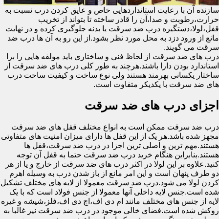
سازنده آن با رعایت استانداردهایی خاص و عایق کردن درب نسبت به
حرارت،رطوبت و صدا،آن را قادر ساخته تا بتواند از تخریب
قفل،لولا،دستگیره درب ضد سرقت یا بدنه جلوگیری کرده و در نهایت
مانع از ورود دزد به محل مورد نظر بشود.از این رو به آن ها درب ضد
سرقت می گویند.
درب های ضد سرقت از لحاظ فنی و ساختاری باید مولفه هایی را برا
استاندارد بودن دارا باشند.هرچند به طور کلی درب های ضد سرقت از
ساختار یکسانی بهرمند هستند ولی نوع ساخت و کیفیت ساخت درب
های ضد سرقت با یکدیکر متفاوت است.
اجزای درب های ضد سرقت
درب ضد سرقت ممکن است به انواع مختلف قفل های ضد سرقت
مجهز شده باشد.هر یک از این قفل ها دارای میزان امنیت های متفاوتی
هستند.مهم ترین و اصلی ترین اجزا در درب ضد سرقت،قفل ها
هستند.بنابراین هنگام خرید درب ضد سرقت حتما به قفل آن توجه
کنید.علاوه بر این لولا در اکثر درب های ضد سرقت از خارج و یا از هر
دو طرف پنهان است و این امر مانع از باز شدن درب به وسیله اهرم
کردن لولا می شود.درب ضد سرقت معمولا از لایه های مختلف تشکیل
شده است.جنس لایه داخلی آنها معمولا از جنس فولاد است که با یک
لایه از جنس های مختلف مانند ام دی اف،اچ دی اف،فلز،شیشه و غیره
روکش شده است.فضای خالی موجود در درب ضد سرقت نیز غالبا به