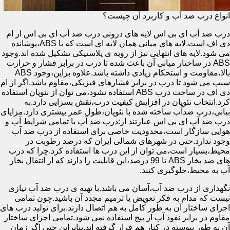
انواع درب ضد آب و کاربرد آن چیست؟
درب ضد آب ای بی اس لایه های درونی درب ضد آب ای بی اس از ام
دی اف است.لایه های میانی همان لایه ای است که با ABS،پوشانده
می شود.لایه های انتهایی نیز از رویه ی پلاستیکی تشکیل شده اند.وجود
ABS در ساختار میانی آن باعث شده تا درب در برابر فشار و حرارت
بالا،مقاومت و استحکام زیادی داشته باشد.علاوه براین،وجود ABS
سبب می شود تا درب در برابر فشارهای فیزیکی،مقاوم باشد.اگر از ام
دی اف در ساخت درب ABS استفاده نشود،می توان از نئوپان استفاده
کرد.انتخاب نئوپان در افزایش کیفیت درب،نقش بسزایی دارد.به
بیانی،درب ضدآب ساخته شده با نئوپان،طول عمر بیشتری دارد.مزایای
درب ضد آب ای بی اس عبارتند از:درب ضد آب با تمامی شرایط آب و
هوایی سازگار است،محدودیت خاصی برای استفاده از درب ضد آب
وجود ندارد.حتی در شهرهای شمالی ایران که درصد رطوبت در
محیط،بسیار است،می توان از این درب ها استفاده کرد.چرا که درب
های ضد بخار ABS تا 99 درصد،این قابلیت را دارند که از انتقال بخار
آب به محیط،جلوگیری کنند.
نگهداری از درب ضد آب،آسان می باشد.با تهیه ی درب ضد آب نیازی
نیست که مدام به فکر تعویض یا ترمیم مجدد آن باشید.چون تمامی
اجزای ساختار آن به طور کامل به هم اتصال دارند.برای تولید درب های
مقاوم در برابر نفوذ آب از پیچ استفاده نمی شود.تمامی اجزای ساختار
آن به طور پیوسته در کنار هم قرار گرفته اند.بنابراین حتی اگر زمان