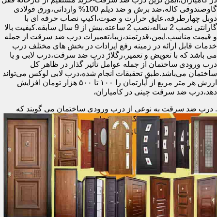
گاوصندوقی کاله،ضد برش و ضد دیلم 100% وارداتی،ورق فولادی
دوبل چهارطرفه،عایق حرارت و صوت،اکیپ نصاب حرفه ای با
گارانتی نصب 2 ساله،نصب 2 ساعته.بیش از 9 سال سابقه.کیفیت بالا
و قیمت مناسب.ایمن،قدرتمند،زیبا،تعمیرات درب ضد سرقت از جمله
خدمات قابل ارائه در زمینه رفع ایرادات در بخش های مختلف درب
می باشد که با تعویض و تعمیر،رگلاژ درب ضد سرقت،درب لابی و یا
درب ورودی ساختمان از جمله عوامل تأثیر گذار در ظاهر کل
ساختمان می‌باشد.طبق تحقیقات انجام شده،درب لابی لوکس می‌تواند
ارزش هر متر مربع از آپارتمان را ۱۰۰ تا ۵۰۰ هزار تومان افزایش
دهد،درب ضد سرقت چینی در کامیاران،
.
درب ضد سرقت به نوعی از درب ورودی ساختمان می گویند که