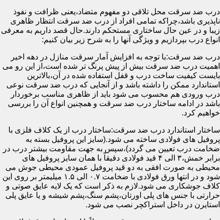
درب ضد سرقت محل تلاقی دو مفهوم متضاد،یعنی ظرافت و نفوذ
ناپذیری باشد،چراکه تمامی افراد از درب ضد سرقت انتظار ظاهری
زیبا و در عین حال ساختاری مستحکم دارند.حال قصد داریم به معرفی
انواع درب بپردازیم و ویژگی آنها را به شرح زیر بیان کنیم:
درب ضد سرقت:با توجه به افزایش آمار سرقت منازل در دهه اخیر
اهمیت درب ضد سرقت بیش از پیش پرنگ تر شده است،از این رو می
بایست کیفیت ساخت درب و قفل استفاده شده در آن،بالاترین
استاندارد ممکن را داشته باشد و از آنجایی که درب ضد سرقت نوعی
درب ورودی هم محسوب می شود باید از ظاهری مناسب برخوردار
باشد در ادامه ساختار درب ضد سرقت و همچنین انواع آن را بررسی
خواهیم کرد.
ساختار استاندارد درب ضد سرقت:ساختار درب از یک کلاف فلزی با
پروفیل های فولادی ساخته می شود.(سایز این پروفیل بسته به
ضخامت درب تعیین می گردد)،سپس به جهت مقاومت بیشتر درب در
برابر خمش،۳ الی ۴ قید فولادی دقیقاً با همان سایز پروفیل های
محیطی به صورت افقی به دو قید پروفیل عمودی محیطی جوش می
شود و در انتها ورق فولادی با ضخامت ۰.۷ الی ۱.۵ میلیمتر بر روی این
کلاف جوشکاری می شود.لازم به ذکر است که یک لایه عایق صوتی و
حرارتی با جنس های پلی اورتان،پشم سنگ،پشم شیشه و یا عایق پلی
استایرن در داخل استراکچر نصب می شود.