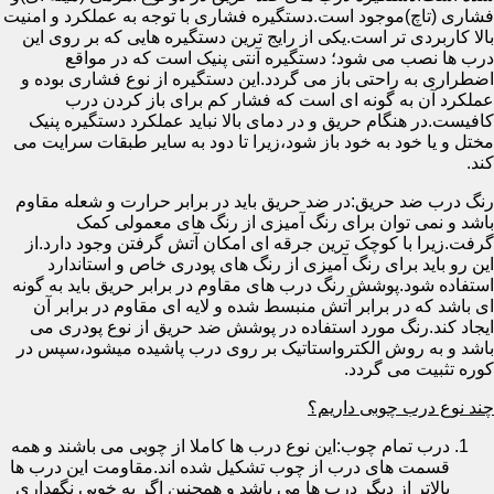
فشاری (تاچ)موجود است.دستگیره فشاری با توجه به عملکرد و امنیت
بالا کاربردی تر است.یکی از رایج ترین دستگیره هایی که بر روی این
درب ها نصب می شود؛ دستگیره آنتی پنیک است که در مواقع
اضطراری به راحتی باز می گردد.این دستگیره از نوع فشاری بوده و
عملکرد آن به گونه ای است که فشار کم برای باز کردن درب
کافیست.در هنگام حریق و در دمای بالا نباید عملکرد دستگیره پنیک
مختل و یا خود به خود باز شود،زیرا تا دود به سایر طبقات سرایت می
کند.
رنگ درب ضد حریق:در ضد حریق باید در برابر حرارت و شعله مقاوم
باشد و نمی توان برای رنگ آمیزی از رنگ های معمولی کمک
گرفت.زیرا با کوچک ترین جرقه ای امکان آتش گرفتن وجود دارد.از
این رو باید برای رنگ آمیزی از رنگ های پودری خاص و استاندارد
استفاده شود.پوشش رنگ درب های مقاوم در برابر حریق باید به گونه
ای باشد که در برابر آتش منبسط شده و لایه ای مقاوم در برابر آن
ایجاد کند.رنگ مورد استفاده در پوشش ضد حریق از نوع پودری می
باشد و به روش الکترواستاتیک بر روی درب پاشیده میشود،سپس در
کوره تثبیت می گردد.
چند نوع درب چوبی داریم؟
درب تمام چوب:این نوع درب ها کاملا از چوبی می باشند و همه
قسمت های درب از چوب تشکیل شده اند.مقاومت این درب ها
بالاتر از دیگر درب ها می باشد و همچنین اگر به خوبی نگهداری