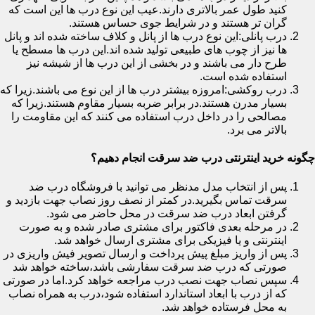
کنید طول عمر بالاتری دارند.عیب این نوع درب ها این است که
گران تر هستند و در شرایط جوی حساس هستند.
درب پانلی:این نوع درب ها از پانل و کلاف ساخته شده اند و پانل
ها نیز از چوب های طبیعی تولید شده اند.این درب ها مسطح یا
طرح دار می باشند و در بخشی از این درب ها از شیشه نیز
استفاده شده است.
درب روکشی:امروزه بیشتر درب ها از این نوع می باشند.زیرا که
بسیار مدرن هستند.در برابر ضربه بسیار مقاوم هستند.زیرا که
مصالحی را در داخل درب استفاده می کنند که این مقاومت را
بالاتر می برد.
چگونه خرید اینترنتی درب ضد سرقت انجام دهیم؟
پس از انتخاب مدل مدنظر می توانید با فروشگاه درب ضد
سرقت تماس بگیرید.در کمتر از نصف روز نصاب جهت بازدید و
گرفتن ابعاد درب ضد سرقت در محل حاضر می شود.
در مرحله بعدی فاکتور برای مشتری صادر شده و به صورت
اینترنتی و یا فیزیکی برای مشتری ارسال خواهد شد.
پس از واریز مبلغ پیش پرداخت و ارسال تصویر فیش واریزی در
صورتی که درب ضد سرقت سفارشی باشد،ساخته خواهد شد
سپس نصاب جهت نصب درب مراجعه خواهد کرد.اما در صورتی
که از درب با ابعاد استاندارد استفاده شود،درب به همراه نصاب
به محل فرستاده خواهد شد.