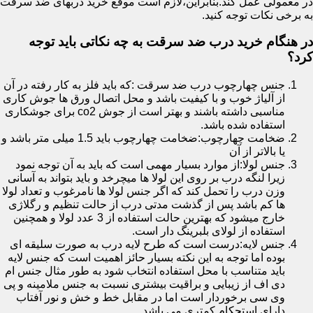
در معمولی عمل کند.بنابراین،لازم است موقع خرید دربهای ضد سرقت
به برخی نکات توجه کنید.
در هنگام خرید درب ضد سرقت به چه نکاتی باید توجه
کرد؟
جنس چهارچوب درب ضد سرقت :که باید فلز به کار رفته در آن
از آلیاژ خوب و با کیفیت باشد و محل اتصال ورق ها جوش کاری
مناسبی داشته باشند و بهتر است از جوش co2 برای جوشکاری
استفاده شده باشد.
ضخامت چهارچوب:ضخامت چهارچوب باید 1.5 میلی متر باشد و
یا بالاتر از آن
جنس لولا:از موارد بسیار مهمی است که باید به آن توجه نمود
زیرا لنگه درب بر روی این لولا ها میچرخد و باید بتواند به آسانی
وزن درب را تحمل کند که اگر جنس لولا ها نامرغوب و تعداد لولا
ها کم باشد پس از گذشت مدتی درب از حالت تنظیم و رگلاژی
خارج میشود که بهترین حالت استفاده از 3 عدد لولا و همچنین
استفاده از لولای بلبرینگ دار است.
جنس لایه:درست است که طرح لایه درب به صورت سلیقه ای
بوده اما توجه به این نکته بسیار حائز اهمیت است که جنس لایه
باید متناسب با محل استفاده انتخاب شود به طور مثال جنس ام
دی اف از زیبایی و براقیت بیشتری نسبت به جنس ملامینه و پی
وی سی برخوردار است اما در مقابل خط و خش و نور آفتاب
دارای استحکام کمتری می باشد.