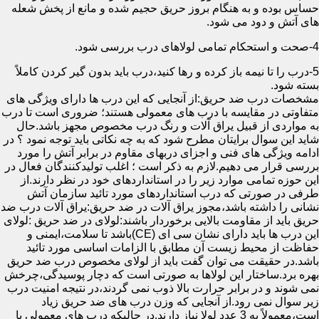
حساس بوده و به هنگام بروز حریق حجیم شده و مانع از پخش شعله
های آتش و دود می شود.
4-صحت و استحکام تمامی لولاهای درب بررسی شود.
5-درب را تا نیمه باز کرده و رها کنید،درب باید بدون گیر کردن کاملاً
بسته شود.
مشخصات درب ضد حریق:از آنجایی که این درب ها دارای ویژگی های
متفاوتی در مقایسه با درب های معمولی هستند؛ ضروری است تا درب
به مواردی از قبیل یراق آلات و رنگ درب مخصوص مجهز باشد.حال
شاید این سوال برایتان مطرح شود که به چه نکاتی باید توجه نمود ؟ در
ادامه ویژگی های فنی و اجزای دربهای مقاوم در برابر آتش را مورد
بررسی قرار می دهیم.لازم به ذکر است ؛ اغلب تولیدکنندگان فعال در
این حوزه تمامی موارد زیر را در استانداردهای خود در نظر دارند.از
طرفی در صورتی که درب استانداردهای مورد تائید سازمان آتش
نشانی را داشته باشد،مجوز یراق آلات در ضد حریق:یراق آلات درب ضد
حریق باید از مقاومت بالایی برخوردار باشند:لولای در ضد حریق :لولای
این درب ها باید دارای نشان سی ای (CE)باشد تا سلامت،ایمنی و
حفاظت از محیط زیست آن مطابق با الزامات اساسی مورد تائید
باشد.در حقیقت می توان گفت باید از لولای مخصوص درب ضد حریق
بهره برد.ساختار این لولاها به صورتی است که دچار پوسیدگی،چرخش
نمی شوند و در برابر حرارت بالا ذوب نمی گردند،در نتیجه امنیت درب
زیر سوال نمی رود.از آنجایی که وزن درب های ضد حریق زیاد
است،معمولاً به 3 عدد لولا نیاز دارند.در حالیکه درب های معمولی با