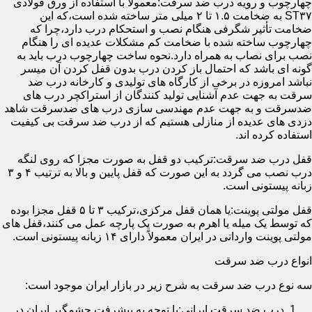
چهارچوب و رویه درب ضد سرقت:معمولاً با استفاده از ورق فولادی
ST۳۷ به ضخامت ۱.۵ تا ۲ میلی متر ساخته شده است،که این
ضخامت تأثیر شگرفی هنگام نصب و استحکام درب دارد،چرا که
چهارچوب ساخته شده با ضخامت کم مشکلات عدیده ای را هنگام
نصب برای نصاب به همراه دارد.نحوه ساخت چهارچوب درب باید به
گونه ای باشد که احتمال باز کردن درب بدون قفل کردن آن میسر
نباشد امروزه در برخی از کارگاه های تولیدی و کارخانه درب ضد
سرقت به جهت عدم آشنایی تولید کنندگان از استراکچر درب های
ضدسرقت و به جهت عدم مهندسی سازی درب های ضدسرقت شاهد
دزدی های عدیده از منازلی هستیم که از درب ضد سرقت بی کیفیت
استفاده کرده اند.
قفل درب ضد سرقت:ترکیب دو قفل به صورت مجزا که روی لنگه
درب نصب می گردد به این صورت که قفل پایین و بالا به ترتیب ۴ و ۳
زبانه پیستونی است.
قفل مولتی پوینت:یا همان قفل مرکزی،ترکیب ۳ تا ۵ قفل مجزا بوده
که توسط یک میله یا اهرم به صورت یک پارچه عمل می کنند،قفل های
مولتی پوینت وارداتی در ایران معمولاً دارای ۱۴ زبانه پیستونی است.
انواع درب ضد سرقت
سه نوع درب ضد سرقت به شرح زیر در بازار ایران موجود است:
درب ضد سرقت ایرانی:با توجه به پیشرفت چشمگیر ایران در