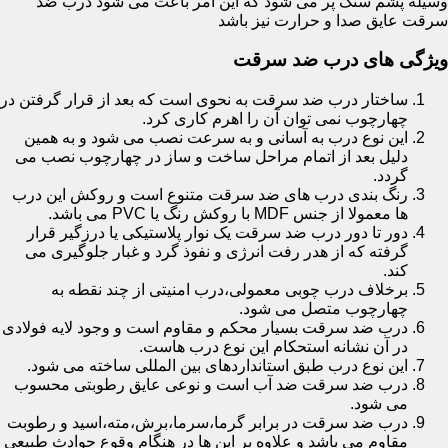
وسیله پشم سنگ پر می شود که این امر باعث می شود درب ضد
سرقت عایق صدا و حرارت نیز باشد
ویژگی های درب ضد سرقت
ساختار درب ضد سرقت به نحوی است که بعد از قرار گرفتن در
چهارچوب نمی توان آن را اهرم کاری کرد.
این نوع درب به آسانی و به سرعت نصب می شود و به همین
دلیل بعد از اتمام مراحل ساخت و ساز در چهارچوب نصب می
گردد.
رنگ بندی درب های ضد سرقت متنوع است و روکش این درب
ها معمولا از جنس MDF با روکش رنگ یا PVC می باشد.
دور تا دور درب ضد سرقت یک نوار پلاستیکی یا درزگیر قرار
گرفته که از هدر رفت انرژی و نفوذ گرد و غبار جلوگیری می
کند.
برخلاف درب چوبی معمولی،درب امنیتی از چند نقطه به
چهارچوب متصل می شود.
درب ضد سرقت بسیار محکم و مقاوم است و وجود لایه فولادی
در آن نشانه استحکام این نوع درب هاست.
این نوع درب طبق استانداردهای بین المللی ساخته می شود.
درب ضد سرقت ضد آب است و نوعی عایق رطوبتی محسوب
می شود.
درب ضد سرقت در برابر گرما،سرما،برش،مته،اسید و رطوبت
مقاوم می باشد و علاوه بر این ها در هنگام وقوع حوادث طبیعی