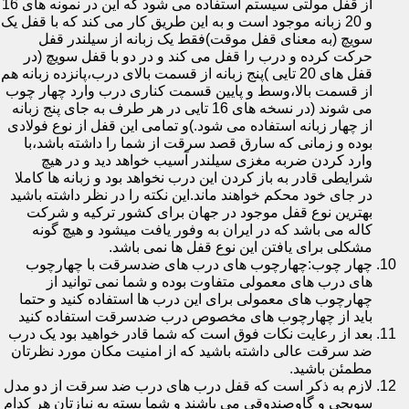
از قفل مولتی سیستم استفاده می شود که این در نمونه های 16
و 20 زبانه موجود است و به این طریق کار می کند که با قفل یک
سویچ (به معنای قفل موقت)فقط یک زبانه از سیلندر قفل
حرکت کرده و درب را قفل می کند و در دو با قفل سویچ (در
قفل های 20 تایی )پنج زبانه از قسمت بالای درب،پانزده زبانه هم
از قسمت بالا،وسط و پایین قسمت کناری درب وارد چهار چوب
می شوند (در نسخه های 16 تایی در هر طرف به جای پنج زبانه
از چهار زبانه استفاده می شود.)و تمامی این قفل از نوع فولادی
بوده و زمانی که سارق قصد سرقت از شما را داشته باشد،با
وارد کردن ضربه مغزی سیلندر آسیب خواهد دید و در هیچ
شرایطی قادر به باز کردن این درب نخواهد بود و زبانه ها کاملا
در جای خود محکم خواهند ماند.این نکته را در نظر داشته باشید
بهترین نوع قفل موجود در جهان برای کشور ترکیه و شرکت
کاله می باشد که در ایران به وفور یافت میشود و هیچ گونه
مشکلی برای یافتن این نوع قفل ها نمی باشد.
چهار چوب:چهارچوب های درب های ضدسرقت با چهارچوب
های درب های معمولی متفاوت بوده و شما نمی توانید از
چهارچوب های معمولی برای این درب ها استفاده کنید و حتما
باید از چهارچوب های مخصوص درب ضدسرقت استفاده کنید
بعد از رعایت نکات فوق است که شما قادر خواهید بود یک درب
ضد سرقت عالی داشته باشید که از امنیت مکان مورد نظرتان
مطمئن باشید.
لازم به ذکر است که قفل درب های درب ضد سرقت از دو مدل
سویچی و گاوصندوقی می باشند و شما بسته به نیازتان هر کدام