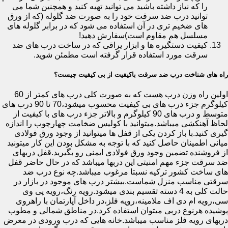
را که نیاز داشته باشید می توانید تهیه کنید و همچنین شما می
توانید درب ضد سرقت خود را به صورت ضد گلوله (که از ورق
های ضخیم تری در آن استفاده می شود که در برابر گلوله های
مسلسل هم مقاوم است)سفارش دهید!
کیفیت دستگیره ها و ابزار یراقی که در ساخت درب های ضد
سرقت مورد استفاده قرار گرفته است مطمئن شوید.
راه های شناخت درب ضد سرقت باکیفیت از بی کیفیت چیست؟
اولین راه وزن درب هست که به صورت کلی درب های کمتر از 60
کیلوگرم جزء درب های بی کیفیت محسوب میشود،70 تا 90 درب های
متوسط و درب های 90 کیلوگرم و بالاتر جزء درب های با کیفیت از
لحاظ آهنکشی میباشد.میتوانید با کولیس ضخامت چهارچوب را اندازه
گیری کنید.با باز کردن یکی از قفل ها میتوانید از وجود ورق فولادی
میانی اطمینان حاصل کنید که با توجه به مشکل بودن این کار میتونید
از فروشنده تضمین وجود ورق فولادی ایمنی رو بگیرید.قفل دربهای
ضد سرقت جزء مهم امنیتی این دربها میباشد که در حال حاضر قفل
های ساخت کشور ترکیه نسبتا مرغوب میباشد.چه نوع درب ضد
سرقتی مناسب منزل شماست.بیشتر درب های موجود در بازار در
حالت کلی به 4 دسته تقسیم بندی میشود.رویه رنگ،رویه پی وی
سی،رویه ام دی اف ملامینه،رویه فلز،در داخل آپارتمان با راهروی
پوشیده هرنوع دربی میتوان استفاده کرد.در مناطق شمالی و مطوب
دربهای رویه فلز مناسب میباشد.خانه هایی که درب ورودی در معرض