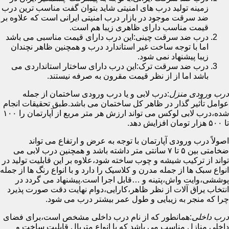
زمینه تولید درب های امنیتی شاید بتوان گفت مناسب ترین درب
ضد سرقت موجود در بازار درب امنیتی ایرانی است که علاوه بر
قیمت مناسب دارای ظاهری زیبا هم است.
درب ضد سرقت چینی:این درب دارای قیمت مناسبی می باشد
اما با توجه ساخت غیر استاندارد درب و همچنین ظاهر نچندان
زیبا پیشنهاد نمی شود.
درب ضد سرقت ترک:این درب دارای ساختار استانداردی می
باشد اما از از نظر قیمت مقرون به صرفه نیستند.
درب ورودی منزل
:درب لابی و یا درب ورودی ساختمان از جمله
عوامل تأثیر گذار در ظاهر کل ساختمان می باشد.طبق تحقیقات انجام
شده،درب لابی لوکس می تواند ارزش هر متر مربع از آپارتمان را ۱۰۰
تا ۵۰۰ هزار تومان افزایش دهد.
اصولاً درب ورودی آپارتمان با توجه به عرض و ارتفاع می تواند
ضخامتی بین ۵ تا ۷ سانتی متر داشته باشد و همچنین درب لابی می
تواند از ترکیب شیشه و چوب ساخته شود،علاوه بر این قابلیت تولید در
انواع سبک ها از جمله مدرن و کلاسیک را دارد و با انواع رنگ ها از جمله
پوششی،وایت واش،پتینه و …قابل اجرا است.پیشنهاد می گردد در
انتخاب یراق آلات از نظر ظاهر،کارایی،دوام نهایت دقت صورت پذیرد
چرا که منجر به زیبایی و طول عمر بیشتر درب می شود.
درب داخلی
:همانطور که از نام درب داخلی مشخص است،برای فضای
داخلی منازل مناسب می باشد که با انواع متریال قابلیت ساخت و