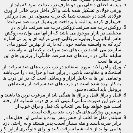
باید به فضای داخلی بین دو طرف درب دقت نمود که باید از
ورقی فولادی تشکیل شده باشد و اگر داخل درب خالی از ورق
فولادی باشد در حقیقت شما یک درب معمولی در ابعاد بزرگتر
خریداری کرده اید البته با پرداخت هزینه یک درب ضد سرقت!
روکش درب ضد سرقت:روکش درب ضد سرقت دارای در
مختلفی در بازار موجود می باشد که از آنها می توان به روکش
هاس ایتالیایی،اروپایی،آمریکایی،چینی،ترکیه ای و ایرانی اشاره
کرد که به واسطه سابقه خوبی که دارند از بهترین کشور های
سازنده می باشند.درب های ضد سرقت ترکیه ای به واسطه
سابقه عالی در درب های ضد سرقت خانگی از برترین های این
برند ها است
ورق و آهن آلات مورد استفاده در درب:درب های ضد سرقت از
استحکام و مقاومت بالایی در برابر صدا و حرارت دارا می باشد
و تمامی این ها به خاطر ابزار و وسایلی است که در این درب ها
به کار برده شده است.در درب های ضد سرقت از رشته آهن
پروفیل باید استفاده شود
قفل و یراق:قفل و یراق ها همگی باید از مرغوب ترین ها باشند و
در غیر این صورت تمامی امنیتی که برای درب شما به کار رفته
است هیچ خواهد بود! پس انتخاب یک قفل و یراق خوب از
مهمترین ویژگی های یک درب ضد سرقت است.
سیلندر قفل ها اغلب از جنس مس بوده و تمامی این قفل ها در
برابر ضربه،اسید و مته بسیار آسیب پذیر هستند و به راحتی دزد
ها می توانند از خانه شما سرقت کنند و برای جلوگیری از این کار