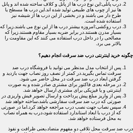
درب پانلی:این نوع درب ها از پانل و کلاف ساخته شده اند و پانل
ها نیز از چوب های طبیعی تولید شده اند.این درب ها مسطح یا
طرح دار می باشند و در بخشی از این درب ها از شیشه نیز
استفاده شده است.
درب روکشی:امروزه بیشتر درب ها از این نوع می باشند.زیرا که
بسیار مدرن هستند.در برابر ضربه بسیار مقاوم هستند.زیرا که
مصالحی را در داخل درب استفاده می کنند که این مقاومت را
بالاتر می برد.
چگونه خرید اینترنتی درب ضد سرقت انجام دهیم؟
پس از انتخاب مدل مدنظر می توانید با فروشگاه درب ضد
سرقت تماس بگیرید.در کمتر از نصف روز نصاب جهت بازدید و
گرفتن ابعاد درب ضد سرقت در محل حاضر می شود.
در مرحله بعدی فاکتور برای مشتری صادر شده و به صورت
اینترنتی و یا فیزیکی برای مشتری ارسال خواهد شد.
پس از واریز مبلغ پیش پرداخت و ارسال تصویر فیش واریزی در
صورتی که درب ضد سرقت سفارشی باشد،ساخته خواهد شد
سپس نصاب جهت نصب درب مراجعه خواهد کرد.اما در صورتی
که از درب با ابعاد استاندارد استفاده شود،درب به همراه نصاب
به محل فرستاده خواهد شد.
درب ضد سرقت محل تلاقی دو مفهوم متضاد،یعنی ظرافت و نفوذ