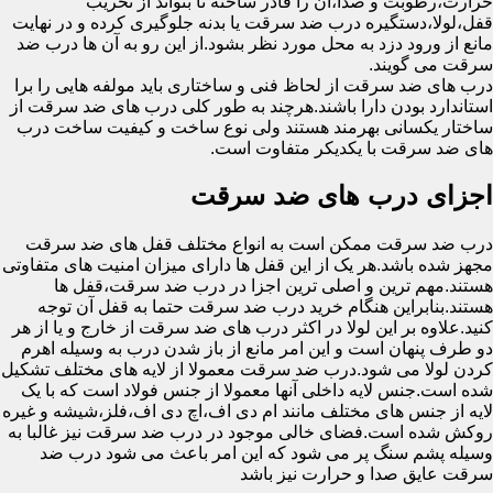
حرارت،رطوبت و صدا،آن را قادر ساخته تا بتواند از تخریب
قفل،لولا،دستگیره درب ضد سرقت یا بدنه جلوگیری کرده و در نهایت
مانع از ورود دزد به محل مورد نظر بشود.از این رو به آن ها درب ضد
سرقت می گویند.
درب های ضد سرقت از لحاظ فنی و ساختاری باید مولفه هایی را برا
استاندارد بودن دارا باشند.هرچند به طور کلی درب های ضد سرقت از
ساختار یکسانی بهرمند هستند ولی نوع ساخت و کیفیت ساخت درب
های ضد سرقت با یکدیکر متفاوت است.
اجزای درب های ضد سرقت
درب ضد سرقت ممکن است به انواع مختلف قفل های ضد سرقت
مجهز شده باشد.هر یک از این قفل ها دارای میزان امنیت های متفاوتی
هستند.مهم ترین و اصلی ترین اجزا در درب ضد سرقت،قفل ها
هستند.بنابراین هنگام خرید درب ضد سرقت حتما به قفل آن توجه
کنید.علاوه بر این لولا در اکثر درب های ضد سرقت از خارج و یا از هر
دو طرف پنهان است و این امر مانع از باز شدن درب به وسیله اهرم
کردن لولا می شود.درب ضد سرقت معمولا از لایه های مختلف تشکیل
شده است.جنس لایه داخلی آنها معمولا از جنس فولاد است که با یک
لایه از جنس های مختلف مانند ام دی اف،اچ دی اف،فلز،شیشه و غیره
روکش شده است.فضای خالی موجود در درب ضد سرقت نیز غالبا به
وسیله پشم سنگ پر می شود که این امر باعث می شود درب ضد
سرقت عایق صدا و حرارت نیز باشد