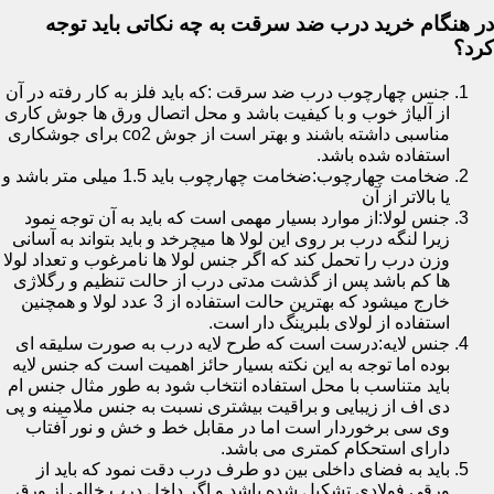
در هنگام خرید درب ضد سرقت به چه نکاتی باید توجه
کرد؟
جنس چهارچوب درب ضد سرقت :که باید فلز به کار رفته در آن
از آلیاژ خوب و با کیفیت باشد و محل اتصال ورق ها جوش کاری
مناسبی داشته باشند و بهتر است از جوش co2 برای جوشکاری
استفاده شده باشد.
ضخامت چهارچوب:ضخامت چهارچوب باید 1.5 میلی متر باشد و
یا بالاتر از آن
جنس لولا:از موارد بسیار مهمی است که باید به آن توجه نمود
زیرا لنگه درب بر روی این لولا ها میچرخد و باید بتواند به آسانی
وزن درب را تحمل کند که اگر جنس لولا ها نامرغوب و تعداد لولا
ها کم باشد پس از گذشت مدتی درب از حالت تنظیم و رگلاژی
خارج میشود که بهترین حالت استفاده از 3 عدد لولا و همچنین
استفاده از لولای بلبرینگ دار است.
جنس لایه:درست است که طرح لایه درب به صورت سلیقه ای
بوده اما توجه به این نکته بسیار حائز اهمیت است که جنس لایه
باید متناسب با محل استفاده انتخاب شود به طور مثال جنس ام
دی اف از زیبایی و براقیت بیشتری نسبت به جنس ملامینه و پی
وی سی برخوردار است اما در مقابل خط و خش و نور آفتاب
دارای استحکام کمتری می باشد.
باید به فضای داخلی بین دو طرف درب دقت نمود که باید از
ورقی فولادی تشکیل شده باشد و اگر داخل درب خالی از ورق