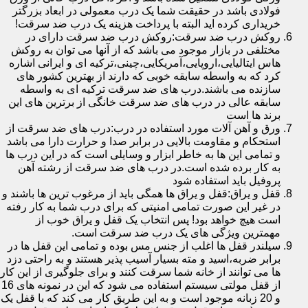
فولادی باشد در حقیقت شما یک درب معمولی در ابعاد بزرگتر
خریداری کرده اید البته با پرداخت هزینه یک درب ضد سرقت!
روکش درب ضد سرقت:روکش درب ضد سرقت دارای در
مختلفی در بازار موجود می باشد که از آنها می توان به روکش
هاس ایتالیایی،اروپایی،آمریکایی،چینی،ترکیه ای و ایرانی اشاره
کرد که به واسطه سابقه خوبی که دارند از بهترین کشور های
سازنده می باشند.درب های ضد سرقت ترکیه ای به واسطه
سابقه عالی در درب های ضد سرقت خانگی از برترین های این
برند ها است
ورق و آهن آلات مورد استفاده در درب:درب های ضد سرقت از
استحکام و مقاومت بالایی در برابر صدا و حرارت دارا می باشد
و تمامی این ها به خاطر ابزار و وسایلی است که در این درب ها
به کار برده شده است.در درب های ضد سرقت از رشته آهن
پروفیل باید استفاده شود
قفل و یراق:قفل و یراق ها همگی باید از مرغوب ترین ها باشند و
در غیر این صورت تمامی امنیتی که برای درب شما به کار رفته
است هیچ خواهد بود! پس انتخاب یک قفل و یراق خوب از
مهمترین ویژگی های یک درب ضد سرقت است.
سیلندر قفل ها اغلب از جنس مس بوده و تمامی این قفل ها در
برابر ضربه،اسید و مته بسیار آسیب پذیر هستند و به راحتی دزد
ها می توانند از خانه شما سرقت کنند و برای جلوگیری از این کار
از قفل مولتی سیستم استفاده می شود که این در نمونه های 16
و 20 زبانه موجود است و به این طریق کار می کند که با قفل یک