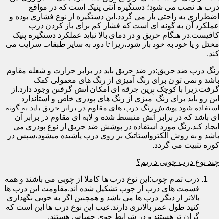
درب ها نصب می شود؛ دستگیره آنتی پنیک است که در مواقع
اضطراری به راحتی باز می گردد.این دستگیره از نوع فشاری بوده و
عملکرد آن به گونه ای است که فشار کم برای باز کردن درب
کافیست.در هنگام حریق و در دمای بالا نباید عملکرد دستگیره پنیک
مختل و یا خود به خود باز شود،زیرا تا دود به سایر طبقات سرایت می
کند.
رنگ درب ضد حریق:در ضد حریق باید در برابر حرارت و شعله مقاوم
باشد و نمی توان برای رنگ آمیزی از رنگ های معمولی کمک
گرفت.زیرا با کوچک ترین جرقه ای امکان آتش گرفتن وجود دارد.از
این رو باید برای رنگ آمیزی از رنگ های پودری خاص و استاندارد
استفاده شود.پوشش رنگ درب های مقاوم در برابر حریق باید به گونه
ای باشد که در برابر آتش منبسط شده و لایه ای مقاوم در برابر آن
ایجاد کند.رنگ مورد استفاده در پوشش ضد حریق از نوع پودری می
باشد و به روش الکترواستاتیک بر روی درب پاشیده میشود،سپس در
کوره تثبیت می گردد.
چند نوع درب چوبی داریم؟
درب تمام چوب:این نوع درب ها کاملا از چوبی می باشند و همه
قسمت های درب از چوب تشکیل شده اند.مقاومت این درب ها
بالاتر از دیگر درب ها می باشد و همچنین اگر به خوبی نگهداری
کنید طول عمر بالاتری دارند.عیب این نوع درب ها این است که
گران تر هستند و در شرایط جوی حساس هستند.