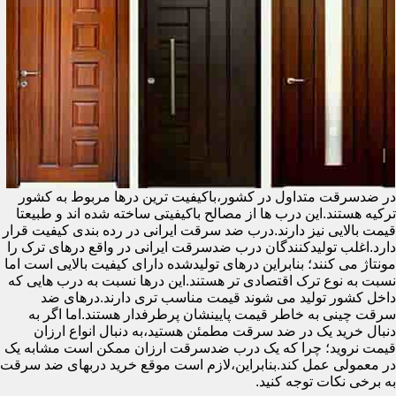
در ضدسرقت متداول در کشور،باکیفیت ترین درها مربوط به کشور
ترکیه هستند.این درب ها از مصالح باکیفیتی ساخته شده اند و طبیعتا
قیمت بالایی نیز دارند.درب ضد سرقت ایرانی در رده بندی کیفیت قرار
دارد.اغلب تولیدکنندگان درب ضدسرقت ایرانی در واقع درهای ترک را
مونتاژ می کنند؛ بنابراین درهای تولیدشده دارای کیفیت بالایی است اما
نسبت به نوع ترک اقتصادی تر هستند.این درها نسبت به درب هایی که
داخل کشور تولید می شوند قیمت مناسب تری دارند.درهای ضد
سرقت چینی به خاطر قیمت پایینشان پرطرفدار هستند.اما اگر به
دنبال خرید یک در ضد سرقت مطمئن هستید،به دنبال انواع ارزان
قیمت نروید؛ چرا که یک درب ضدسرقت ارزان ممکن است مشابه یک
در معمولی عمل کند.بنابراین،لازم است موقع خرید دربهای ضد سرقت
به برخی نکات توجه کنید.