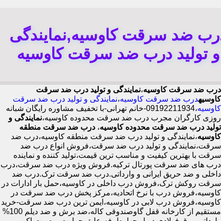
رب ضد سرقت کاوسیه,نمایندگی
و تولید درب ضد سرقت کاوسیه
درب ضد سرقت کاوسیه
،
نمایندگی و تولید درب ضد سرقت
کاوسیه
درب ضد سرقت کاوسیه
،
نمایندگی و تولید درب ضد سرقت
کاوسیه
،09192211934-خانم تهرانی-با تخفیف مشاوره رایگان شبانه
روزی کارگران مجرب درب ضد سرقت محدوده کاوسیه،
نمایندگی و
تولید درب ضد سرقت محدوده کاوسیه
،
درب ضد سرقت منطقه
کاوسیه
،نمایندگی و تولید درب ضد سرقت منطقه کاوسیه،درب ضد
سرقت،نمایندگی و تولید درب ضد سرقت،فروش انواع درب ضد
سرقت با بهترین کیفیت و مناسب ترین قیمت،تولید کننده و نماینده
درب های ضد سرقت پورتال ترکیه.فروش ویژه درب ضد سرقت،درب
داخلی و ضد حریق ایرانی و وارداتی.درب ضد سرقت ترک.درب ضد
سرقت روکش ترک،فروش درب داخلی در کاوسیه،حمل بار ادارات در
کاوسیه،فروش درب با نرخ اتحادیه،مرکز پخش درب ضد سرقت در
کاوسیه،فروش درب لابی در کاوسیه،ایمن ترین درب ضد سرقت-خرید
مستقیم از کارخانه قفل گاوصندوقی کاله،ضد برش و ضد دیلم 100%
وارداتی،ورق فولادی دوبل چهارطرفه،عایق حرارت و صوت،اکیپ