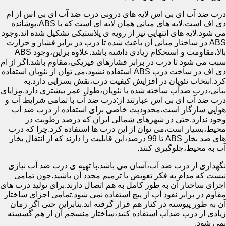
درب ضد آب ای بی اس لایه های درونی درب ضد آب ای بی اس از ام
دی اف است.لایه های میانی همان لایه ای است که با ABS،پوشانده
می شود.لایه های انتهایی نیز از رویه ی پلاستیکی تشکیل شده اند.وجود
ABS در ساختار میانی آن باعث شده تا درب در برابر فشار و حرارت
بالا،مقاومت و استحکام زیادی داشته باشد.علاوه براین،وجود ABS
سبب می شود تا درب در برابر فشارهای فیزیکی،مقاوم باشد.اگر از ام
دی اف در ساخت درب ABS استفاده نشود،می توان از نئوپان استفاده
کرد.انتخاب نئوپان در افزایش کیفیت درب،نقش بسزایی دارد.به
بیانی،درب ضدآب ساخته شده با نئوپان،طول عمر بیشتری دارد.مزایای
درب ضد آب ای بی اس عبارتند از:درب ضد آب با تمامی شرایط آب و
هوایی سازگار است،محدودیت خاصی برای استفاده از درب ضد آب
وجود ندارد.حتی در شهرهای شمالی ایران که درصد رطوبت در
محیط،بسیار است،می توان از این درب ها استفاده کرد.چرا که درب
های ضد بخار ABS تا 99 درصد،این قابلیت را دارند که از انتقال بخار
آب به محیط،جلوگیری کنند.
نگهداری از درب ضد آب،آسان می باشد.با تهیه ی درب ضد آب نیازی
نیست که مدام به فکر تعویض یا ترمیم مجدد آن باشید.چون تمامی
اجزای ساختار آن به طور کامل به هم اتصال دارند.برای تولید درب های
مقاوم در برابر نفوذ آب از پیچ استفاده نمی شود.تمامی اجزای ساختار
آن به طور پیوسته در کنار هم قرار گرفته اند.بنابراین حتی اگر زمان
زیادی از درب ضدآب استفاده کنید،ساختار منسجم آن از هم گسسته
نمی شود.