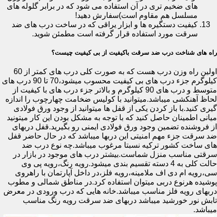
های ضخیم تری در آن استفاده می شود که در برابر گلوله های
مسلسل هم مقاوم است)سفارش دهید!
کیفیت دستگیره ها و ابزار یراقی که در ساخت درب های ضد
سرقت مورد استفاده قرار گرفته است مطمئن شوید.
راه های شناخت درب ضد سرقت باکیفیت از بی کیفیت چیست؟
اولین راه وزن درب هست که به صورت کلی درب های کمتر از 60
کیلوگرم جزء درب های بی کیفیت محسوب میشود،70 تا 90 درب های
متوسط و درب های 90 کیلوگرم و بالاتر جزء درب های با کیفیت از
لحاظ آهنکشی میباشد.میتوانید با کولیس ضخامت چهارچوب را اندازه
گیری کنید.با باز کردن یکی از قفل ها میتوانید از وجود ورق فولادی
میانی اطمینان حاصل کنید که با توجه به مشکل بودن این کار میتونید
از فروشنده تضمین وجود ورق فولادی ایمنی رو بگیرید.قفل دربهای
ضد سرقت جزء مهم امنیتی این دربها میباشد که در حال حاضر قفل
های ساخت کشور ترکیه نسبتا مرغوب میباشد.چه نوع درب ضد
سرقتی مناسب منزل شماست.بیشتر درب های موجود در بازار در
حالت کلی به 4 دسته تقسیم بندی میشود.رویه رنگ،رویه پی وی
سی،رویه ام دی اف ملامینه،رویه فلز،در داخل آپارتمان با راهروی
پوشیده هرنوع دربی میتوان استفاده کرد.در مناطق شمالی و مطوب
دربهای رویه فلز مناسب میباشد.خانه هایی که درب ورودی در معرض
تابش نور خورشید میباشد دربهای ضد سرقت رویه رنگ مناسب
میباشد.