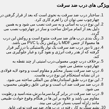
ویژگی های درب ضد سرقت
ساختار درب ضد سرقت به نحوی است که بعد از قرار گرفتن در
چهارچوب نمی توان آن را اهرم کاری کرد.
این نوع درب به آسانی و به سرعت نصب می شود و به همین
دلیل بعد از اتمام مراحل ساخت و ساز در چهارچوب نصب می
گردد.
رنگ بندی درب های ضد سرقت متنوع است و روکش این درب
ها معمولا از جنس MDF با روکش رنگ یا PVC می باشد.
دور تا دور درب ضد سرقت یک نوار پلاستیکی یا درزگیر قرار
گرفته که از هدر رفت انرژی و نفوذ گرد و غبار جلوگیری می
کند.
برخلاف درب چوبی معمولی،درب امنیتی از چند نقطه به
چهارچوب متصل می شود.
درب ضد سرقت بسیار محکم و مقاوم است و وجود لایه فولادی
در آن نشانه استحکام این نوع درب هاست.
این نوع درب طبق استانداردهای بین المللی ساخته می شود.
درب ضد سرقت ضد آب است و نوعی عایق رطوبتی محسوب
می شود.
درب ضد سرقت در برابر گرما،سرما،برش،مته،اسید و رطوبت
مقاوم می باشد و علاوه بر این ها در هنگام وقوع حوادث طبیعی
مانند زلزله آسیب بسیار جزئی می بیند.
پشم سنگ به کار رفته در درب های ضد سرقت نوعی عایق