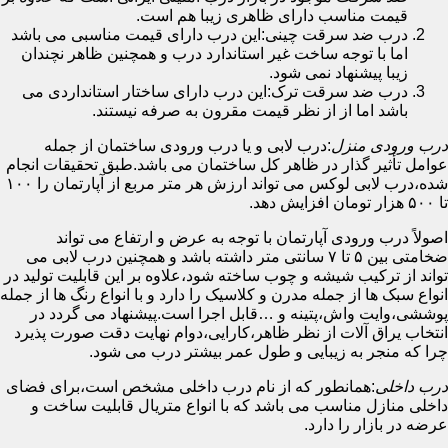
قیمت مناسب دارای ظاهری زیبا هم است.
درب ضد سرقت چینی:این درب دارای قیمت مناسبی می باشد
اما با توجه ساخت غیر استاندارد درب و همچنین ظاهر نچندان
زیبا پیشنهاد نمی شود.
درب ضد سرقت ترک:این درب دارای ساختار استانداردی می
باشد اما از از نظر قیمت مقرون به صرفه نیستند.
درب ورودی منزل
:درب لابی و یا درب ورودی ساختمان از جمله
عوامل تأثیر گذار در ظاهر کل ساختمان می باشد.طبق تحقیقات انجام
شده،درب لابی لوکس می تواند ارزش هر متر مربع از آپارتمان را ۱۰۰
تا ۵۰۰ هزار تومان افزایش دهد.
اصولاً درب ورودی آپارتمان با توجه به عرض و ارتفاع می تواند
ضخامتی بین ۵ تا ۷ سانتی متر داشته باشد و همچنین درب لابی می
تواند از ترکیب شیشه و چوب ساخته شود،علاوه بر این قابلیت تولید در
انواع سبک ها از جمله مدرن و کلاسیک را دارد و با انواع رنگ ها از جمله
پوششی،وایت واش،پتینه و …قابل اجرا است.پیشنهاد می گردد در
انتخاب یراق آلات از نظر ظاهر،کارایی،دوام نهایت دقت صورت پذیرد
چرا که منجر به زیبایی و طول عمر بیشتر درب می شود.
درب داخلی
:همانطور که از نام درب داخلی مشخص است،برای فضای
داخلی منازل مناسب می باشد که با انواع متریال قابلیت ساخت و
عرضه در بازار را دارد.