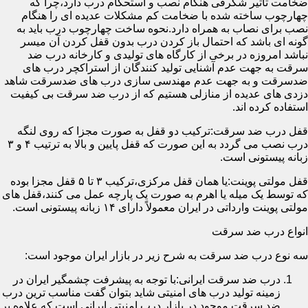
ضخامت تأثیر شگرفی هنگام نصب و استحکام درب دارد،چرا که
چهارچوب ساخته شده با ضخامت کم مشکلات عدیده ای را هنگام
نصب برای نصاب به همراه دارد.نحوه ساخت چهارچوب درب باید به
گونه ای باشد که احتمال باز کردن درب بدون قفل کردن آن میسر
نباشد امروزه در برخی از کارگاه های تولیدی و کارخانه درب ضد
سرقت به جهت عدم آشنایی تولید کنندگان از استراکچر درب های
ضدسرقت و به جهت عدم مهندسی سازی درب های ضدسرقت شاهد
دزدی های عدیده از منازلی هستیم که از درب ضد سرقت بی کیفیت
استفاده کرده اند.
قفل درب ضد سرقت:ترکیب دو قفل به صورت مجزا که روی لنگه
درب نصب می گردد به این صورت که قفل پایین و بالا به ترتیب ۴ و ۳
زبانه پیستونی است.
قفل مولتی پوینت:یا همان قفل مرکزی،ترکیب ۳ تا ۵ قفل مجزا بوده
که توسط یک میله یا اهرم به صورت یک پارچه عمل می کنند،قفل های
مولتی پوینت وارداتی در ایران معمولاً دارای ۱۴ زبانه پیستونی است.
انواع درب ضد سرقت
سه نوع درب ضد سرقت به شرح زیر در بازار ایران موجود است:
درب ضد سرقت ایرانی:با توجه به پیشرفت چشمگیر ایران در
زمینه تولید درب های امنیتی شاید بتوان گفت مناسب ترین درب
ضد سرقت موجود در بازار درب امنیتی ایرانی است که علاوه بر