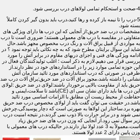
4-صحت و استحکام تمامی لولاهای درب بررسی شود.
5-درب را تا نیمه باز کرده و رها کنید،درب باید بدون گیر کردن کاملاً
بسته شود.
مشخصات درب ضد حریق:از آنجایی که این درب ها دارای ویژگی های
متفاوتی در مقایسه با درب های معمولی هستند؛ ضروری است تا درب
به مواردی از قبیل یراق آلات و رنگ درب مخصوص مجهز باشد.حال
شاید این سوال برایتان مطرح شود که به چه نکاتی باید توجه نمود ؟ در
ادامه ویژگی های فنی و اجزای دربهای مقاوم در برابر آتش را مورد
بررسی قرار می دهیم.لازم به ذکر است ؛ اغلب تولیدکنندگان فعال در
این حوزه تمامی موارد زیر را در استانداردهای خود در نظر دارند.از
طرفی در صورتی که درب استانداردهای مورد تائید سازمان آتش
نشانی را داشته باشد،مجوز یراق آلات در ضد حریق:یراق آلات درب ضد
حریق باید از مقاومت بالایی برخوردار باشند:لولای در ضد حریق :لولای
این درب ها باید دارای نشان سی ای (CE)باشد تا سلامت،ایمنی و
حفاظت از محیط زیست آن مطابق با الزامات اساسی مورد تائید
باشد.در حقیقت می توان گفت باید از لولای مخصوص درب ضد حریق
بهره برد.ساختار این لولاها به صورتی است که دچار پوسیدگی،چرخش
نمی شوند و در برابر حرارت بالا ذوب نمی گردند،در نتیجه امنیت درب
زیر سوال نمی رود.از آنجایی که وزن درب های ضد حریق زیاد
است،معمولاً به 3 عدد لولا نیاز دارند.در حالیکه درب های معمولی با
وزن پایین دارای 2 عدد لولا هستند.