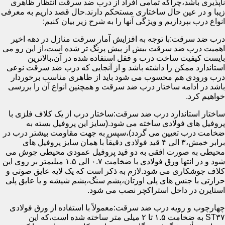
ناپذیری باشد،چراکه تمامی افراد از درب ضد سرقت انتظار ظاهری
زیبا و در عین حال ساختاری مستحکم دارند.حال قصد داریم به معرفی
انواع درب بپردازیم و ویژگی آنها را به شرح زیر بیان کنیم:
درب ضد سرقت:با توجه به افزایش آمار سرقت منازل در دهه اخیر
اهمیت درب ضد سرقت بیش از پیش پرنگ تر شده است،از این رو می
بایست کیفیت ساخت درب و قفل استفاده شده در آن،بالاترین
استاندارد ممکن را داشته باشد و از آنجایی که درب ضد سرقت نوعی
درب ورودی هم محسوب می شود باید از ظاهری مناسب برخوردار
باشد در ادامه ساختار درب ضد سرقت و همچنین انواع آن را بررسی
خواهیم کرد.
ساختار استاندارد درب ضد سرقت:ساختار درب از یک کلاف فلزی با
پروفیل های فولادی ساخته می شود.(سایز این پروفیل بسته به
ضخامت درب تعیین می گردد)،سپس به جهت مقاومت بیشتر درب در
برابر خمش،۳ الی ۴ قید فولادی دقیقاً با همان سایز پروفیل های
محیطی به صورت افقی به دو قید پروفیل عمودی محیطی جوش می
شود و در انتها ورق فولادی با ضخامت ۰.۷ الی ۱.۵ میلیمتر بر روی این
کلاف جوشکاری می شود.لازم به ذکر است که یک لایه عایق صوتی و
حرارتی با جنس های پلی اورتان،پشم سنگ،پشم شیشه و یا عایق پلی
استایرن در داخل استراکچر نصب می شود.
چهارچوب و رویه درب ضد سرقت:معمولاً با استفاده از ورق فولادی
ST۳۷ به ضخامت ۱.۵ تا ۲ میلی متر ساخته شده است،که این