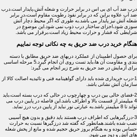
درب ضد آب ای بی اس در برابر حرارت و شعله آتش،پایدار است.درب
ضد آب علاوه براین که در برابر نفوذ رطوبت مقاوم است،در برابر
شعله آتش نیز پایدار می باشد.به طوری که اگر محیط دچار آتش
سوزی شود،اجزای ساختار درب ذوب نمی شود.این موضوع در
شرایطی که فشار و حرارت محیط زیاد است،برقرار می باشد.
هنگام خرید درب ضد حریق به چه نکاتی توجه نماییم
برای حصول اطمینان از عملکرد دربهای ضد حریق مطابق با دسته
بندی و مقاومت آن ها،باید تست روی آن انجام گیرد.5 مرحله اساسی
برای آزمایش در ضد حریق به شرح زیر انجام می گیرد:
1-درب خریداری شده باید دارای گواهینامه فنی و تائیدیه اصالت کالا از
سازمان آتش نشانی باشد.
2-فضای خالی بین درب و چهارچوب در حالی که درب بسته است،باید
4 میلیمتر از قسمت بالا و اطراف باشد.این فاصله در پایین درب می
تواند تا 8 میلیمتر باشد.به عبارتی نور نباید از پایین درب درز نماید.
3-درزگیرهایی که اطراف درب هستند باید دقیق و بدون هیچ آسیبی
نصب شده باشند.همانطور که گفته شد درزگیرها نسبت به حرارت
حساس بوده و به هنگام بروز حریق حجیم شده و مانع از پخش شعله
های آتش و دود می شود.