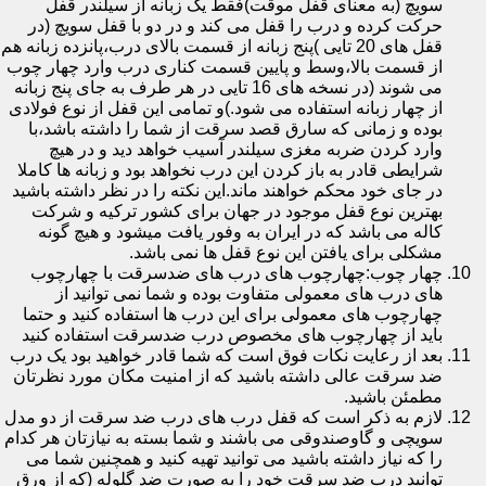
سویچ (به معنای قفل موقت)فقط یک زبانه از سیلندر قفل
حرکت کرده و درب را قفل می کند و در دو با قفل سویچ (در
قفل های 20 تایی )پنج زبانه از قسمت بالای درب،پانزده زبانه هم
از قسمت بالا،وسط و پایین قسمت کناری درب وارد چهار چوب
می شوند (در نسخه های 16 تایی در هر طرف به جای پنج زبانه
از چهار زبانه استفاده می شود.)و تمامی این قفل از نوع فولادی
بوده و زمانی که سارق قصد سرقت از شما را داشته باشد،با
وارد کردن ضربه مغزی سیلندر آسیب خواهد دید و در هیچ
شرایطی قادر به باز کردن این درب نخواهد بود و زبانه ها کاملا
در جای خود محکم خواهند ماند.این نکته را در نظر داشته باشید
بهترین نوع قفل موجود در جهان برای کشور ترکیه و شرکت
کاله می باشد که در ایران به وفور یافت میشود و هیچ گونه
مشکلی برای یافتن این نوع قفل ها نمی باشد.
چهار چوب:چهارچوب های درب های ضدسرقت با چهارچوب
های درب های معمولی متفاوت بوده و شما نمی توانید از
چهارچوب های معمولی برای این درب ها استفاده کنید و حتما
باید از چهارچوب های مخصوص درب ضدسرقت استفاده کنید
بعد از رعایت نکات فوق است که شما قادر خواهید بود یک درب
ضد سرقت عالی داشته باشید که از امنیت مکان مورد نظرتان
مطمئن باشید.
لازم به ذکر است که قفل درب های درب ضد سرقت از دو مدل
سویچی و گاوصندوقی می باشند و شما بسته به نیازتان هر کدام
را که نیاز داشته باشید می توانید تهیه کنید و همچنین شما می
توانید درب ضد سرقت خود را به صورت ضد گلوله (که از ورق