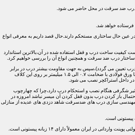
اد درب ضد سرقت در محل حاضر می شود.
فرستاده خواهد شد.
ر عین حال ساختاری مستحکم دارند.حال قصد داریم به معرفی انواع
 کیفیت ساخت درب و قفل استفاده شده در آن،بالاترین استاندارد
اختار درب ضد سرقت و همچنین انواع آن را بررسی خواهیم کرد.
درب تعیین می گردد)،سپس به جهت مقاومت بیشتر درب در برابر
خمش،۳ الی ۴ قید فولادی دقیقاً با همان سایز پروفیل های محیطی به صورت افقی به دو قید پروفیل عمودی محیطی جوش می شود و در انتها ورق فولادی با ضخامت ۰.۷ الی ۱.۵ میلیمتر بر روی این کلاف
 در داخل استراکچر نصب می شود.
۱.۵ تا ۲ میلی متر ساخته شده است،که این ضخامت تأثیر شگرفی هنگام نصب و استحکام درب دارد،چرا که چهارچوب
حتمال باز کردن درب بدون قفل کردن آن میسر نباشد امروزه در
م مهندسی سازی درب های ضدسرقت شاهد دزدی های عدیده از منازلی