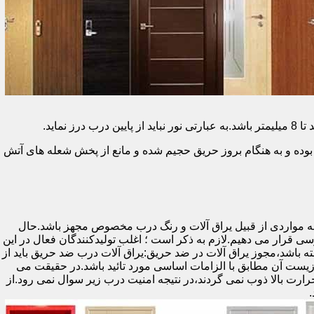
وده و به هنگام بروز حریق حجیم شده و مانع از پخش شعله های آتش
ه مواردی از قبیل یراق آلات و رنگ درب مخصوص مجهز باشد.حال
رسی قرار می دهیم.لازم به ذکر است ؛ اغلب تولیدکنندگان فعال در این
ته باشد،مجوز یراق آلات در ضد حریق:یراق آلات درب ضد حریق باید از
ای نشان سی ای (CE)باشد تا سلامت،ایمنی و حفاظت از محیط زیست آن مطابق با الزامات اساسی مورد تائید باشد.در حقیقت می
رت بالا ذوب نمی گردند،در نتیجه امنیت درب زیر سوال نمی رود.از