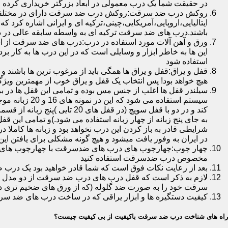
در حقیقت شما یک درب معمولی در ابعاد بزرگتر خریداری کرده ا
روکش درب ضد سرقت:روکش درب ضد سرقت دارای در مختلفی در 
ایتالیایی،اروپایی،آمریکایی،چینی،ترکیه ای و ایرانی اشاره کرد 
باشند.درب های ضد سرقت ترکیه ای به واسطه سابقه عالی در د
ورق و آهن آلات مورد استفاده در درب:درب های ضد سرقت از است
این ها به خاطر ابزار و وسایلی است که در این درب ها به کار 
استفاده شود
قفل و یراق:قفل و یراق ها همگی باید از مرغوب ترین ها باشند 
هیچ خواهد بود! پس انتخاب یک قفل و یراق خوب از مهمترین و
سیلندر قفل ها اغلب از جنس مس بوده و تمامی این قفل ها در برا
سیستم استفاد
به جای پنج زبانه از چهار زبانه استفاده می شود.)و تمامی این 
شرایطی قادر به باز کردن این درب نخواهد بود و زبانه ها کاملا
در ایران به وفور یافت میشود و هیچ گونه مشکلی برای یافتن این
چهار چوب:چهارچوب های درب های ضدسرقت با چهارچوب های درب ه
مخصوص درب ضدسرقت استفاده کنید
بعد از رعایت نکات فوق است که شما قادر خواهید بود یک درب 
لازم به ذکر است که قفل درب های درب ضد سرقت از دو مدل سویچی
سرقت خود را به صورت ضد گلوله (که از ورق های ضخیم تری در
کیفیت دستگیره ها و ابزار یراقی که در ساخت درب های ضد سر
راه های شناخت درب ضد سرقت باکیفیت از بی کیفیت چیست؟