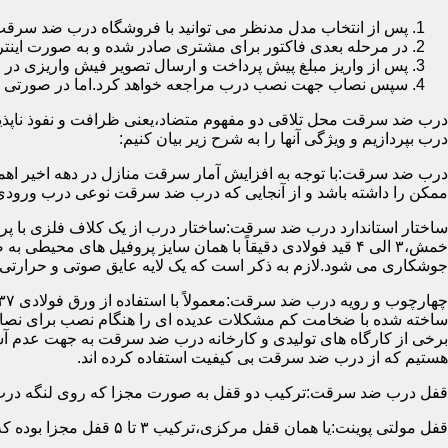
پس از انتخاب مدل مدنظر می توانید با فروشگاه درب ضد سرقت
در مرحله بعدی فاکتور برای مشتری صادر شده و به صورت اینتر
پس از واریز مبلغ پیش پرداخت و ارسال تصویر فیش واریزی 
سپس نصاب جهت نصب درب مراجعه خواهد کرد.اما در صورتی که از
درب ضد سرقت محل تلاقی دو مفهوم متضاد،یعنی ظرافت و نفوذ ناپذیر
درب بپردازیم و ویژگی آنها را به شرح زیر بیان کنیم:
درب ضد سرقت:با توجه به افزایش آمار سرقت منازل در دهه اخیر اهم
ممکن را داشته باشد و از آنجایی که درب ضد سرقت نوعی درب ورودی 
ساختار استاندارد درب ضد سرقت:ساختار درب از یک کلاف فلزی با پر
جوشکاری می شود.لازم به ذکر است که یک لایه عایق صوتی و حرارتی 
ساخته شده با ضخامت کم مشکلات عدیده ای را هنگام نصب برای نصاب 
برخی از کارگاه های تولیدی و کارخانه درب ضد سرقت به جهت عدم 
هستیم که از درب ضد سرقت بی کیفیت استفاده کرده اند.
قفل درب ضد سرقت:ترکیب دو قفل به صورت مجزا که روی لنگه درب نصب می گردد به 
قفل مولتی پوینت:یا همان قفل مرکزی،ترکیب ۳ تا ۵ قفل مجزا بوده که توسط یک میله یا اهرم به صورت یک پارچه عمل می کنند،قفل های مولتی پوینت وارداتی در ایران معمولاً دارای ۱۴ زبانه پیستونی است.