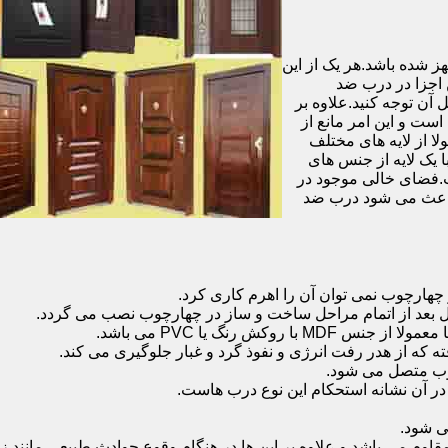
شده باشد.هر یک از این
 اجزا در درب ضد
آن توجه کنید.علاوه بر
است و این امر مانع از
 از لایه های مختلف
 یک لایه از جنس های
.فضای خالی موجود در
 باعث می شود درب ضد
هارچوب نمی توان آن را اهرم کاری کرد.
ل بعد از اتمام مراحل ساخت و ساز در چهارچوب نصب می گردد.
 رنگ یا PVC می باشد.
ه که از هدر رفت انرژی و نفوذ گرد و غبار جلوگیری می کند.
وب متصل می شود.
ر آن نشانه استحکام این نوع درب هاست.
 شود.
 می باشد و علاوه بر این ها در هنگام وقوع حوادث طبیعی مانند زل