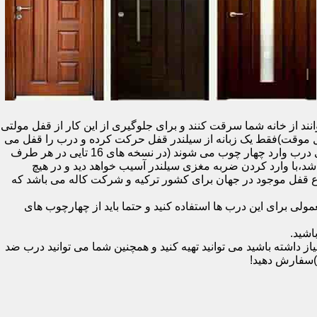
نند از خانه شما سرقت کنند و برای جلوگیری از این کار از قفل مولتی
قفل یک سویچ (به معنای قفل موقت)فقط یک زبانه از سیلندر قفل حرکت کرده و درب را قفل می
کند و در دو با قفل سویچ (در قفل های 20 تایی )پنج زبانه از قسمت بالای درب،پانزده زبانه هم از قسمت بالا،وسط و پایین قسمت کناری درب وارد چهار چوب می شوند (در نسخه های 16 تایی در هر طرف
اشد،با وارد کردن ضربه مغزی سیلندر آسیب خواهد دید و در هیچ
ن نوع قفل موجود در جهان برای کشور ترکیه و شرکت کاله می باشد که
 برای این درب ها استفاده کنید و حتما باید از چهارچوب های
اشید.
داشته باشید می توانید تهیه کنید و همچنین شما می توانید درب ضد
)سفارش دهید!