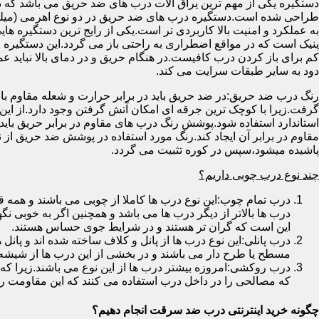
دستگیره یکی از مهم ترین یراق آلات درب های ضد حریق می باشد که دا
طراحی شده است.دستگیره درب های ضد حریق در دو نوع اهرمی (میله
به عملکرد و امنیت بالا کاربردی تر است.یکی از رایج ترین دستگیره ه
پنیک است که در مواقع اضطراری به راحتی باز می گردد.این دستگیره ا
کم برای باز کردن درب کافیست.در هنگام حریق و در دمای بالا نباید عمل
دود به سایر طبقات سرایت می کند.
رنگ درب ضد حریق:در ضد حریق باید در برابر حرارت و شعله مقاوم با
گرفت.زیرا با کوچک ترین جرقه ای امکان آتش گرفتن وجود دارد.از این 
استاندارد استفاده شود.پوشش رنگ درب های مقاوم در برابر حریق باید ب
مقاوم در برابر آن ایجاد کند.رنگ مورد استفاده در پوشش ضد حریق از
پاشیده میشود،سپس در کوره تثبیت می گردد.
چند نوع درب چوبی داریم؟
درب تمام چوب:این نوع درب ها کاملا از چوبی می باشند و هم
درب ها بالاتر از دیگر درب ها می باشد و همچنین اگر به خوبی نگ
این است که گران تر هستند و در شرایط جوی حساس هستند.
درب پانلی:این نوع درب ها از پانل و کلاف ساخته شده اند و پانل 
مسطح یا طرح دار می باشند و در بخشی از این درب ها از شیشه
درب روکشی:امروزه بیشتر درب ها از این نوع می باشند.زیرا که 
که مصالحی را در داخل درب استفاده می کنند که این مقاومت را ب
چگونه خرید اینترنتی درب ضد سرقت انجام دهیم؟