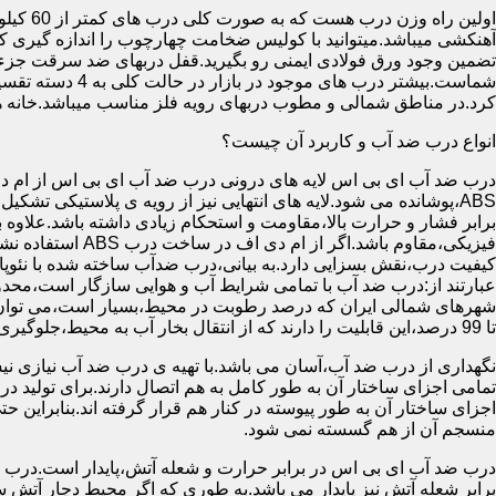
آهنکشی میباشد.میتوانید با کولیس ضخامت چهارچوب را اندازه گیری کنید
تضمین وجود ورق فولادی ایمنی رو بگیرید.قفل دربهای ضد سرقت جزء
شماست.بیشتر در
کرد.در مناطق شمالی و مطوب دربهای رویه فلز مناسب میباشد.خانه 
انواع درب ضد آب و کاربرد آن چیست؟
درب ضد آب ای بی اس لایه های درونی درب ضد آب ای بی اس از ام دی 
فیزیکی،مقاوم باشد.اگ
کیفیت درب،نقش بسزایی دارد.به بیانی،درب ضدآب ساخته شده با نئو
عبارتند از:درب ضد آب با تمامی شرایط آب و هوایی سازگار است،محدو
تا 99 درصد،این قابلیت را دارند که از انتقال بخار آب به محیط،جلوگیری کنند.
نگهداری از درب ضد آب،آسان می باشد.با تهیه ی درب ضد آب نیازی نی
تمامی اجزای ساختار آن به طور کامل به هم اتصال دارند.برای تولید در
اجزای ساختار آن به طور پیوسته در کنار هم قرار گرفته اند.بنابراین 
منسجم آن از هم گسسته نمی شود.
درب ضد آب ای بی اس در برابر حرارت و شعله آتش،پایدار است.درب ضد
برابر شعله آتش نیز پایدار می باشد.به طوری که اگر محیط دچار آت