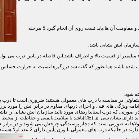
برای حصول اطمینان از عملکرد دربهای ضد حریق مطابق با دسته بندی و مقاومت آن ها،باید تست روی آن انجام گیرد.5 مرحله
صب شده باشند.همانطور که گفته شد درزگیرها نسبت به حرارت حساس ب
تفاوتی در مقایسه با درب های معمولی هستند؛ ضروری است تا درب ب
 ادامه ویژگی های فنی و اجزای دربهای مقاوم در برابر آتش را مورد بر
 در صورتی که درب استانداردهای مورد تائید سازمان آتش نشانی را داش
مقاومت بالایی برخوردار باشند:لولای در ضد حریق :لولای این درب ها باید دار
لاها به صورتی است که دچار پوسیدگی،چرخش نمی شوند و در برابر حرا