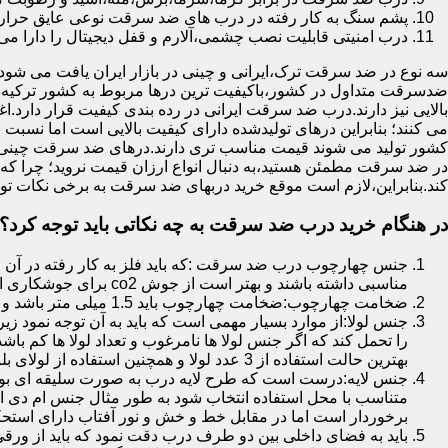
پشم سنگ به کار رفته در درب های ضد سرقت نوعی عایق حرارتی
درب امنیتی قابلیت نصب چشمی،آلارم و قفل دیجیتال را دارا می 
سه نوع در ضد سرقت ترک،ایرانی و چینی در بازار ایران یافت می شود.ا
ضدسرقت متداول در کشور،باکیفیت ترین درها مربوط به کشور ترکیه هس
بالایی نیز دارند.درب ضد سرقت ایرانی در رده بندی کیفیت قرار دارد.
می کنند؛ بنابراین درهای تولیدشده دارای کیفیت بالایی است اما نسبت 
کشور تولید می شوند قیمت مناسب تری دارند.درهای ضد سرقت چینی به 
در ضد سرقت مطمئن هستید،به دنبال انواع ارزان قیمت نروید؛ چرا
کند.بنابراین،لازم است موقع خرید دربهای ضد سرقت به برخی نکات توج
در هنگام خرید درب ضد سرقت به چه نکاتی باید توجه کرد؟
جنس چهارچوب درب ضد سرقت :که باید فلز به کار رفته در آن ا
مناسبی داشته باشند و بهتر است از جوش co2 برای جوشکاری استفاده شده باشد.
ضخامت چهارچوب:ضخامت چهارچوب باید 1.5 میلی متر باشد و یا بالاتر از آن
جنس لولا:از موارد بسیار مهمی است که باید به آن توجه نمود زیرا
را تحمل کند که اگر جنس لولا ها نامرغوب و تعداد لولا ها کم 
بهترین حالت استفاده از 3 عدد لولا و همچنین استفاده از لولای بلبرینگ دار است.
جنس لایه:درست است که طرح لایه درب به صورت سلیقه ای بوده ا
متناسب با محل استفاده انتخاب شود به طور مثال جنس ام دی ا
برخوردار است اما در مقابل خط و خش و نور آفتاب دارای استح
باید به فضای داخلی بین دو طرف درب دقت نمود که باید از ورق