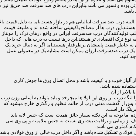
 بوده و نسوز می باشد.بنابراین درب های ضد سرقت ضد حریق نیز می
باشد.
لبته درب ضد سرقت ایتالیایی هم در بازار هست،اما به دلیل قیمت بال
تند.این درب ها از مصالح باکیفیتی ساخته شده اند و طبیعتا قیمت
اغلب تولیدکنندگان درب ضدسرقت ایرانی در واقع درهای ترک را مونتاژ
به نوع ترک اقتصادی تر هستند.این درها نسبت به درب هایی که داخل
خاطر قیمت پایینشان پرطرفدار هستند.اما اگر به دنبال خرید یک
 که یک درب ضدسرقت ارزان ممکن است مشابه یک در معمولی عمل
ه کنید.
ز آلیاژ خوب و با کیفیت باشد و محل اتصال ورق ها جوش کاری
 لنگه درب بر روی این لولا ها میچرخد و باید بتواند به آسانی وزن درب
باشد پس از گذشت مدتی درب از حالت تنظیم و رگلاژی خارج میشود که
ما توجه به این نکته بسیار حائز اهمیت است که جنس لایه باید
ف از زیبایی و براقیت بیشتری نسبت به جنس ملامینه و پی وی سی
کام کمتری می باشد.
ی فولادی تشکیل شده باشد و اگر داخل درب خالی از ورق فولادی باشد