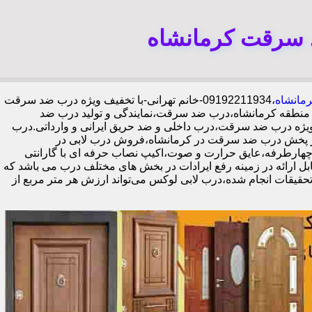
 سرقت کرمانشاه
رمانشاه
،09192211934-خانم تهرانی-با تخفیف ویژه درب ضد سرقت
منطقه کرمانشاه،درب ضد سرقت،نمایندگی و تولید درب ضد
یژه درب ضد سرقت،درب داخلی و ضد حریق ایرانی و وارداتی.درب
ز پخش درب ضد سرقت در کرمانشاه،فروش درب لابی در
فل گاوصندوقی کاله،ضد برش و ضد دیلم 100% وارداتی،ورق فولادی دوبل چهارطرفه،عایق حرارت و صوت،اکیپ نصاب حرفه ای با گارانتی
مله خدمات قابل ارائه در زمینه رفع ایرادات در بخش های مختلف درب می باشد که
حقیقات انجام شده،درب لابی لوکس می‌تواند ارزش هر متر مربع از