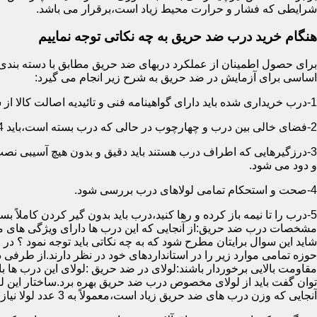
شرایطی که فشار و حرارت محیط زیاد است،برقرار می باشد.
هنگام خرید درب ضد حریق به چه نکاتی توجه نماییم
اساسی برای آزمایش در ضد حریق به شرح زیر انجام می گیرد:
1-درب خریداری شده باید دارای گواهینامه فنی و تائیدیه اصالت کالا از سازمان آتش نشانی باشد.
2-فضای خالی بین درب و چهارچوب در حالی که درب بسته است،باید 4 میلیمتر از قسمت بالا و اطراف باشد.این فاصله در پایین درب می تواند تا 8 میلیمتر باشد.به عبارتی نور نباید از پایین درب درز نماید.
3-درزگیرهایی که اطراف درب هستند باید دقیق و بدون هیچ آسیبی ن
و دود می شود.
4-صحت و استحکام تمامی لولاهای درب بررسی شود.
5-درب را تا نیمه باز کرده و رها کنید،درب باید بدون گیر کردن کاملاً بسته شود.
مشخصات درب ضد حریق:از آنجایی که این درب ها دارای ویژگی های م
شاید این سوال برایتان مطرح شود که به چه نکاتی باید توجه نمود ؟ در
حوزه تمامی موارد زیر را در استانداردهای خود در نظر دارند.از طرفی
توان گفت باید از لولای مخصوص درب ضد حریق بهره برد.ساختار این لو
آنجایی که وزن درب های ضد حریق زیاد است،معمولاً به 3 عدد لولا نیاز دارند.در حالیکه درب های معمولی با وزن پایین دارای 2 عدد لولا هستند.