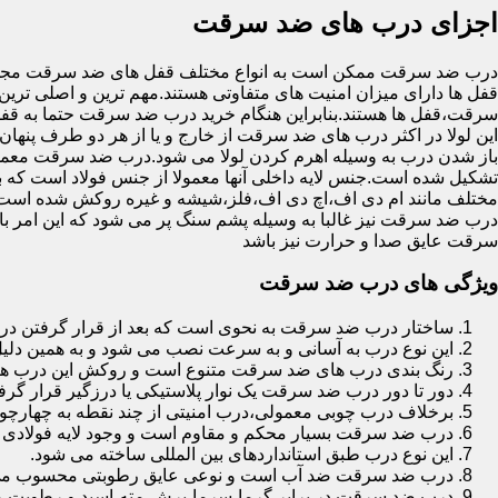
اجزای درب های ضد سرقت
درب ضد سرقت ممکن است به انواع مختلف قفل های ضد سرقت مجهز 
قفل ها دارای میزان امنیت های متفاوتی هستند.مهم ترین و اصلی ترین
سرقت،قفل ها هستند.بنابراین هنگام خرید درب ضد سرقت حتما به قفل 
این لولا در اکثر درب های ضد سرقت از خارج و یا از هر دو طرف پنهان 
باز شدن درب به وسیله اهرم کردن لولا می شود.درب ضد سرقت معمولا
تشکیل شده است.جنس لایه داخلی آنها معمولا از جنس فولاد است که با
مختلف مانند ام دی اف،اچ دی اف،فلز،شیشه و غیره روکش شده است
درب ضد سرقت نیز غالبا به وسیله پشم سنگ پر می شود که این امر
سرقت عایق صدا و حرارت نیز باشد
ویژگی های درب ضد سرقت
ساختار درب ضد سرقت به نحوی است که بعد از قرار گرفتن در چ
این نوع درب به آسانی و به سرعت نصب می شود و به همین دلی
رنگ بندی درب های ضد سرقت متنوع است و روکش این درب ها معمولا از جنس MDF با روکش
دور تا دور درب ضد سرقت یک نوار پلاستیکی یا درزگیر قرار گرفت
برخلاف درب چوبی معمولی،درب امنیتی از چند نقطه به چهارچ
درب ضد سرقت بسیار محکم و مقاوم است و وجود لایه فولادی د
این نوع درب طبق استانداردهای بین المللی ساخته می شود.
درب ضد سرقت ضد آب است و نوعی عایق رطوبتی محسوب می
درب ضد سرقت در برابر گرما،سرما،برش،مته،اسید و رطوبت مقاوم