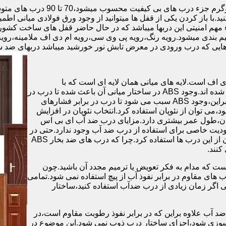
.با باز کردن یکی از قفل ها میتوانید از وجود ورق فولادی میانی اطمی
 مهم امنیتی این دربها میباشد که در حال حاضر قفل های ساخت کشو
ب های موجود در بازار در حالت کلی به 4 دسته تقسیم بندی میشود.رویه رنگ،رویه پی وی سی،رویه 
هایی که درب ورودی در معرض تابش نور خورشید میباشد دربهای ضد 
اف است.لایه های میانی همان لایه ای است که با
ABS،پوشانده می شود.لایه های انتهایی نیز از رویه ی پلاستیکی تشکیل شده اند.وجود ABS در ساختار میانی آن باعث شده تا درب در
برابر فشار و حرارت بالا،مقاومت و استحکام زیادی داشته باشد.علاوه براین،وجود ABS سبب می شود تا درب در برابر فشارهای
ر از ام دی اف در ساخت درب ABS استفاده نشود،می توان از نئوپان استفاده کرد.انتخاب نئوپان در افزایش
پان،طول عمر بیشتری دارد.مزایای درب ضد آب ای بی اس
دیت خاصی برای استفاده از درب ضد آب وجود ندارد.حتی در
شهرهای شمالی ایران که درصد رطوبت در محیط،بسیار است،می توان از این درب ها استفاده کرد.چرا که درب های ضد بخار ABS
ست که مدام به فکر تعویض یا ترمیم مجدد آن باشید.چون
ب های مقاوم در برابر نفوذ آب از پیچ استفاده نمی شود.تمامی
حتی اگر زمان زیادی از درب ضدآب استفاده کنید،ساختار
 آب علاوه براین که در برابر نفوذ رطوبت مقاوم است،در
ش سوزی شود،اجزای ساختار درب ذوب نمی شود.این موضوع در