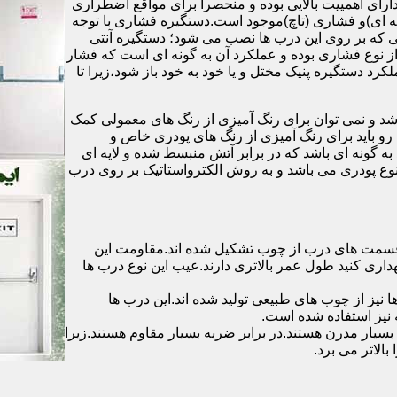
رای اهمییت بالایی بوده و منحصرا برای مواقع اضطراری
 ای)و فشاری (تاچ)موجود است.دستگیره فشاری با توجه
ایی که بر روی این درب ها نصب می شود؛ دستگیره آنتی
ز نوع فشاری بوده و عملکرد آن به گونه ای است که فشار
کرد دستگیره پنیک مختل و یا خود به خود باز شود،زیرا تا
شد و نمی توان برای رنگ آمیزی از رنگ های معمولی کمک
رو باید برای رنگ آمیزی از رنگ های پودری خاص و
ه گونه ای باشد که در برابر آتش منبسط شده و لایه ای
 نوع پودری می باشد و به روش الکترواستاتیک بر روی درب
ه قسمت های درب از چوب تشکیل شده اند.مقاومت این
هداری کنید طول عمر بالاتری دارند.عیب این نوع درب ها
ها نیز از چوب های طبیعی تولید شده اند.این درب ها
 نیز استفاده شده است.
بسیار مدرن هستند.در برابر ضربه بسیار مقاوم هستند.زیرا
الاتر می برد.