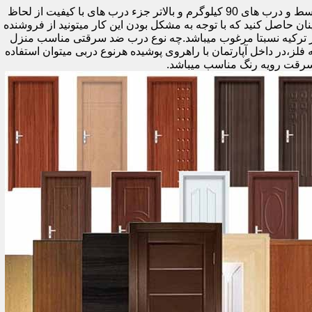
اولین راه وزن درب هست که به صورت کلی درب های کمتر از 60 کیلوگرم جزء درب های بی کیفیت محسوب میشود،70 تا 90 درب های متوسط و درب های 90 کیلوگرم و بالاتر جزء درب های با کیفیت از لحاظ
نان حاصل کنید که با توجه به مشکل بودن این کار میتونید از فروشنده
ر ترکیه نسبتا مرغوب میباشد.چه نوع درب ضد سرقتی مناسب منزل
ام دی اف ملامینه،رویه فلز،در داخل آپارتمان با راهروی پوشیده هرنوع دربی میتوان استفاده
سرقت رویه رنگ مناسب میباشد.