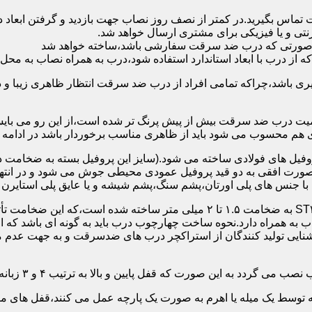
 تماس بگیرید.در کمتر از نصف روز نصاب جهت بازدید و گرفتن ابع
نتی و یا فیزیکی برای مشتری ارسال خواهد شد.
در صورتی که درب ضد سرقت سفارشی باشد،ساخته خواهد شد
 درب با ابعاد استاندارد استفاده شود،درب به همراه نصاب به محل 
ی باشد،چراکه تمامی افراد از درب ضد سرقت انتظار ظاهری زیبا و د
یت درب ضد سرقت بیش از پیش پرنگ تر شده است،از این رو می بایست
هم محسوب می شود باید از ظاهری مناسب برخوردار باشد در ادامه س
وفیل های فولادی ساخته می شود.(سایز این پروفیل بسته به ضخامت 
با جنس های پلی اورتان،پشم سنگ،پشم شیشه و یا عایق پلی استایرن
چهارچوب و رویه درب ضد سرقت:معمولاً با استفاده از ورق فولادی ST۳۷ به ضخامت 
به همراه دارد.نحوه ساخت چهارچوب درب باید به گونه ای باشد که ا
آشنایی تولید کنندگان از استراکچر درب های ضدسرقت و به جهت عد
این صورت که قفل پایین و بالا به ترتیب ۴ و ۳ زبانه پیستونی است.