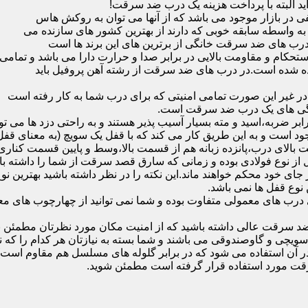
ید البته با پرداخت هزینه یک درب ضد سرقت!
بازار موجود می باشد که از آنها می توان به روکش هاس
که به واسطه سابقه خوبی که دارند از بهترین کشور های سازنده می
رب های ضد سرقت خانگی از برترین های این برند ها است
حکام و مقاومت بالایی در برابر صدا و حرارت دارا می باشد و تمامی
برده شده است.در درب های ضد سرقت از رشته آهن پروفیل باید
و در غیر این صورت تمامی امنیتی که برای درب شما به کار رفته است
یژگی های یک درب ضد سرقت است.
بر ضربه،اسید و مته بسیار آسیب پذیر هستند و به راحتی دزد ها می توا
ه می شود که این در نمونه های 16 و 20 زبانه موجود است و به این طریق کار می کند که با 
قفل از نوع فولادی بوده و زمانی که سارق قصد سرقت از شما را داشته ب
 در جای خود محکم خواهند ماند.این نکته را در نظر داشته باشید بهتری
 نوع قفل ها نمی باشد.
ای معمولی متفاوت بوده و شما نمی توانید از چهارچوب های معمولی
ضد سرقت عالی داشته باشید که از امنیت مکان مورد نظرتان مطمئن ب
 و گاوصندوقی می باشند و شما بسته به نیازتان هر کدام را که نیاز 
 آن استفاده می شود که در برابر گلوله های مسلسل هم مقاوم است
قت مورد استفاده قرار گرفته است مطمئن شوید.