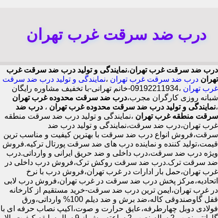
درب ضد سرقت غرب تهران
درب ضد سرقت غرب تهران
،
نمایندگی و تولید درب ضد سرقت غرب
تهران
درب ضد سرقت غرب تهران
،
نمایندگی و تولید درب ضد سرقت
غرب تهران
،09192211934-خانم تهرانی-با تخفیف مشاوره رایگان
شبانه روزی کارگران مجرب،
درب ضد سرقت محدوده غرب تهران
،
نمایندگی و تولید درب ضد سرقت محدوده غرب تهران
،
درب ضد
سرقت منطقه غرب تهران
،نمایندگی و تولید درب ضد سرقت منطقه
غرب تهران،درب ضد سرقت،نمایندگی و تولید درب ضد
سرقت،فروش انواع درب ضد سرقت با بهترین کیفیت و مناسب ترین
قیمت،تولید کننده و نماینده درب های ضد سرقت پورتال ترکیه.فروش
ویژه درب ضد سرقت،درب داخلی و ضد حریق ایرانی و وارداتی.درب
ضد سرقت ترک.درب ضد سرقت روکش ترک،فروش درب داخلی در
غرب تهران،حمل بار ادارات در غرب تهران،فروش درب با نرخ
اتحادیه،مرکز پخش درب ضد سرقت در غرب تهران،فروش درب لابی
در غرب تهران،ایمن ترین درب ضد سرقت-خرید مستقیم از کارخانه
قفل گاوصندوقی کاله،ضد برش و ضد دیلم 100% وارداتی،ورق
فولادی دوبل چهارطرفه،عایق حرارت و صوت،اکیپ نصاب حرفه ای با
گارانتی نصب 2 ساله،نصب 2 ساعته.بیش از 9 سال سابقه.کیفیت بالا