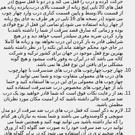
حرکت کرده و درب را قفل می کند و در دو با قفل سویچ (در
قفل های 20 تایی )پنج زبانه از قسمت بالای درب،پانزده زبانه هم
از قسمت بالا،وسط و پایین قسمت کناری درب وارد چهار چوب
می شوند (در نسخه های 16 تایی در هر طرف به جای پنج زبانه
از چهار زبانه استفاده می شود.)و تمامی این قفل از نوع فولادی
بوده و زمانی که سارق قصد سرقت از شما را داشته باشد،با
وارد کردن ضربه مغزی سیلندر آسیب خواهد دید و در هیچ
شرایطی قادر به باز کردن این درب نخواهد بود و زبانه ها کاملا
در جای خود محکم خواهند ماند.این نکته را در نظر داشته باشید
بهترین نوع قفل موجود در جهان برای کشور ترکیه و شرکت
کاله می باشد که در ایران به وفور یافت میشود و هیچ گونه
مشکلی برای یافتن این نوع قفل ها نمی باشد.
چهار چوب:چهارچوب های درب های ضدسرقت با چهارچوب
های درب های معمولی متفاوت بوده و شما نمی توانید از
چهارچوب های معمولی برای این درب ها استفاده کنید و حتما
باید از چهارچوب های مخصوص درب ضدسرقت استفاده کنید
بعد از رعایت نکات فوق است که شما قادر خواهید بود یک درب
ضد سرقت عالی داشته باشید که از امنیت مکان مورد نظرتان
مطمئن باشید.
لازم به ذکر است که قفل درب های درب ضد سرقت از دو مدل
سویچی و گاوصندوقی می باشند و شما بسته به نیازتان هر کدام
را که نیاز داشته باشید می توانید تهیه کنید و همچنین شما می
توانید درب ضد سرقت خود را به صورت ضد گلوله (که از ورق
های ضخیم تری در آن استفاده می شود که در برابر گلوله های