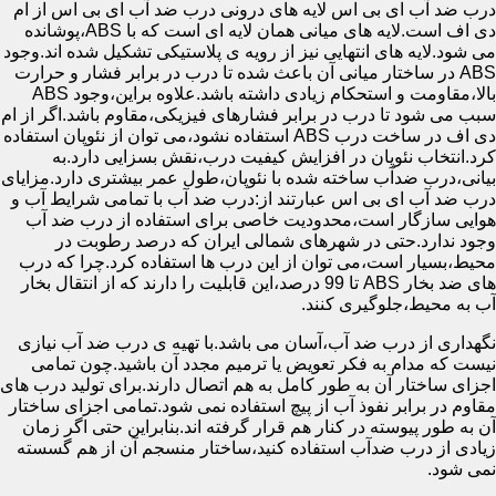
درب ضد آب ای بی اس لایه های درونی درب ضد آب ای بی اس از ام
دی اف است.لایه های میانی همان لایه ای است که با ABS،پوشانده
می شود.لایه های انتهایی نیز از رویه ی پلاستیکی تشکیل شده اند.وجود
ABS در ساختار میانی آن باعث شده تا درب در برابر فشار و حرارت
بالا،مقاومت و استحکام زیادی داشته باشد.علاوه براین،وجود ABS
سبب می شود تا درب در برابر فشارهای فیزیکی،مقاوم باشد.اگر از ام
دی اف در ساخت درب ABS استفاده نشود،می توان از نئوپان استفاده
کرد.انتخاب نئوپان در افزایش کیفیت درب،نقش بسزایی دارد.به
بیانی،درب ضدآب ساخته شده با نئوپان،طول عمر بیشتری دارد.مزایای
درب ضد آب ای بی اس عبارتند از:درب ضد آب با تمامی شرایط آب و
هوایی سازگار است،محدودیت خاصی برای استفاده از درب ضد آب
وجود ندارد.حتی در شهرهای شمالی ایران که درصد رطوبت در
محیط،بسیار است،می توان از این درب ها استفاده کرد.چرا که درب
های ضد بخار ABS تا 99 درصد،این قابلیت را دارند که از انتقال بخار
آب به محیط،جلوگیری کنند.
نگهداری از درب ضد آب،آسان می باشد.با تهیه ی درب ضد آب نیازی
نیست که مدام به فکر تعویض یا ترمیم مجدد آن باشید.چون تمامی
اجزای ساختار آن به طور کامل به هم اتصال دارند.برای تولید درب های
مقاوم در برابر نفوذ آب از پیچ استفاده نمی شود.تمامی اجزای ساختار
آن به طور پیوسته در کنار هم قرار گرفته اند.بنابراین حتی اگر زمان
زیادی از درب ضدآب استفاده کنید،ساختار منسجم آن از هم گسسته
نمی شود.