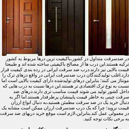
در ضدسرقت متداول در کشور،باکیفیت ترین درها مربوط به کشور
ترکیه هستند.این درب ها از مصالح باکیفیتی ساخته شده اند و طبیعتا
قیمت بالایی نیز دارند.درب ضد سرقت ایرانی در رده بندی کیفیت قرار
دارد.اغلب تولیدکنندگان درب ضدسرقت ایرانی در واقع درهای ترک را
مونتاژ می کنند؛ بنابراین درهای تولیدشده دارای کیفیت بالایی است اما
نسبت به نوع ترک اقتصادی تر هستند.این درها نسبت به درب هایی که
داخل کشور تولید می شوند قیمت مناسب تری دارند.درهای ضد
سرقت چینی به خاطر قیمت پایینشان پرطرفدار هستند.اما اگر به
دنبال خرید یک در ضد سرقت مطمئن هستید،به دنبال انواع ارزان
قیمت نروید؛ چرا که یک درب ضدسرقت ارزان ممکن است مشابه یک
در معمولی عمل کند.بنابراین،لازم است موقع خرید دربهای ضد سرقت
به برخی نکات توجه کنید.