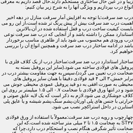
زیبا و در عین حال ساختاری مستحکم دارند.حال قصد داریم به معرفی
انواع درب بپردازیم و ویژگی آنها را به شرح زیر بیان کنیم:
درب ضد سرقت:با توجه به افزایش آمار سرقت منازل در دهه اخیر
اهمیت درب ضد سرقت بیش از پیش پرنگ تر شده است،از این رو می
بایست کیفیت ساخت درب و قفل استفاده شده در آن،بالاترین
استاندارد ممکن را داشته باشد و از آنجایی که درب ضد سرقت نوعی
درب ورودی هم محسوب می شود باید از ظاهری مناسب برخوردار
باشد در ادامه ساختار درب ضد سرقت و همچنین انواع آن را بررسی
خواهیم کرد.
ساختار استاندارد درب ضد سرقت:ساختار درب از یک کلاف فلزی با
پروفیل های فولادی ساخته می شود.(سایز این پروفیل بسته به
ضخامت درب تعیین می گردد)،سپس به جهت مقاومت بیشتر درب در
برابر خمش،۳ الی ۴ قید فولادی دقیقاً با همان سایز پروفیل های
محیطی به صورت افقی به دو قید پروفیل عمودی محیطی جوش می
شود و در انتها ورق فولادی با ضخامت ۰.۷ الی ۱.۵ میلیمتر بر روی این
کلاف جوشکاری می شود.لازم به ذکر است که یک لایه عایق صوتی و
حرارتی با جنس های پلی اورتان،پشم سنگ،پشم شیشه و یا عایق پلی
استایرن در داخل استراکچر نصب می شود.
چهارچوب و رویه درب ضد سرقت:معمولاً با استفاده از ورق فولادی
ST۳۷ به ضخامت ۱.۵ تا ۲ میلی متر ساخته شده است،که این
ضخامت تأثیر شگرفی هنگام نصب و استحکام درب دارد،چرا که