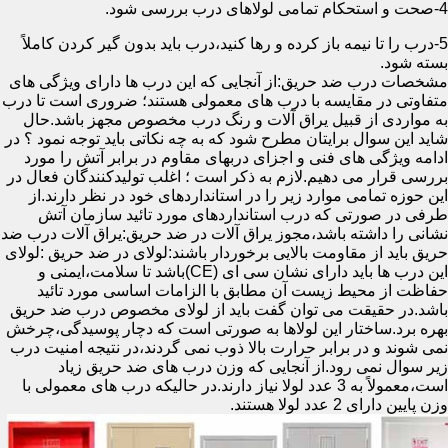
4-صحت و استحکام تمامی لولاهای درب بررسی شود.
5-درب را تا نیمه باز کرده و رها کنید،درب باید بدون گیر کردن کاملاً
بسته شود.
مشخصات درب ضد حریق:از آنجایی که این درب ها دارای ویژگی های
متفاوتی در مقایسه با درب های معمولی هستند؛ ضروری است تا درب
به مواردی از قبیل یراق آلات و رنگ درب مخصوص مجهز باشد.حال
شاید این سوال برایتان مطرح شود که به چه نکاتی باید توجه نمود ؟ در
ادامه ویژگی های فنی و اجزای دربهای مقاوم در برابر آتش را مورد
بررسی قرار می دهیم.لازم به ذکر است ؛ اغلب تولیدکنندگان فعال در
این حوزه تمامی موارد زیر را در استانداردهای خود در نظر دارند.از
طرفی در صورتی که درب استانداردهای مورد تائید سازمان آتش
نشانی را داشته باشد،مجوز یراق آلات در ضد حریق:یراق آلات درب ضد
حریق باید از مقاومت بالایی برخوردار باشند:لولای در ضد حریق :لولای
این درب ها باید دارای نشان سی ای (CE)باشد تا سلامت،ایمنی و
حفاظت از محیط زیست آن مطابق با الزامات اساسی مورد تائید
باشد.در حقیقت می توان گفت باید از لولای مخصوص درب ضد حریق
بهره برد.ساختار این لولاها به صورتی است که دچار پوسیدگی،چرخش
نمی شوند و در برابر حرارت بالا ذوب نمی گردند،در نتیجه امنیت درب
زیر سوال نمی رود.از آنجایی که وزن درب های ضد حریق زیاد
است،معمولاً به 3 عدد لولا نیاز دارند.در حالیکه درب های معمولی با
وزن پایین دارای 2 عدد لولا هستند.