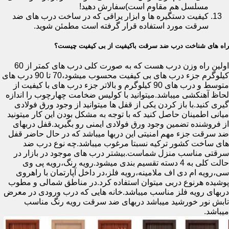
مسلسل هم مقاوم است)سفارش دهید!
کیفیت دستگیره ها و ابزار یراقی که در ساخت درب های ضد
سرقت مورد استفاده قرار گرفته است مطمئن شوید.
راه های شناخت درب ضد سرقت باکیفیت از بی کیفیت چیست؟
اولین راه وزن درب هست که به صورت کلی درب های کمتر از 60
کیلوگرم جزء درب های بی کیفیت محسوب میشود،70 تا 90 درب های
متوسط و درب های 90 کیلوگرم و بالاتر جزء درب های با کیفیت از
لحاظ آهنکشی میباشد.میتوانید با کولیس ضخامت چهارچوب را اندازه
گیری کنید.با باز کردن یکی از قفل ها میتوانید از وجود ورق فولادی
میانی اطمینان حاصل کنید که با توجه به مشکل بودن این کار میتونید
از فروشنده تضمین وجود ورق فولادی ایمنی رو بگیرید.قفل دربهای
ضد سرقت جزء مهم امنیتی این دربها میباشد که در حال حاضر قفل
های ساخت کشور ترکیه نسبتا مرغوب میباشد.چه نوع درب ضد
سرقتی مناسب منزل شماست.بیشتر درب های موجود در بازار در
حالت کلی به 4 دسته تقسیم بندی میشود.رویه رنگ،رویه پی وی
سی،رویه ام دی اف ملامینه،رویه فلز،در داخل آپارتمان با راهروی
پوشیده هرنوع دربی میتوان استفاده کرد.در مناطق شمالی و مطوب
دربهای رویه فلز مناسب میباشد.خانه هایی که درب ورودی در معرض
تابش نور خورشید میباشد دربهای ضد سرقت رویه رنگ مناسب
میباشد.