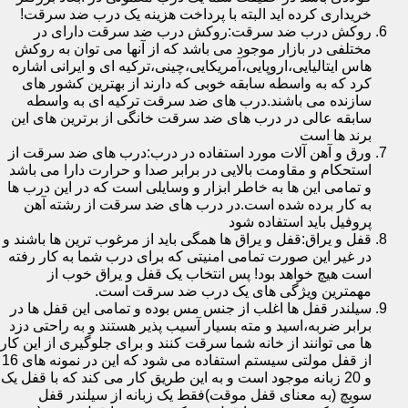
خریداری کرده اید البته با پرداخت هزینه یک درب ضد سرقت!
روکش درب ضد سرقت:روکش درب ضد سرقت دارای در
مختلفی در بازار موجود می باشد که از آنها می توان به روکش
هاس ایتالیایی،اروپایی،آمریکایی،چینی،ترکیه ای و ایرانی اشاره
کرد که به واسطه سابقه خوبی که دارند از بهترین کشور های
سازنده می باشند.درب های ضد سرقت ترکیه ای به واسطه
سابقه عالی در درب های ضد سرقت خانگی از برترین های این
برند ها است
ورق و آهن آلات مورد استفاده در درب:درب های ضد سرقت از
استحکام و مقاومت بالایی در برابر صدا و حرارت دارا می باشد
و تمامی این ها به خاطر ابزار و وسایلی است که در این درب ها
به کار برده شده است.در درب های ضد سرقت از رشته آهن
پروفیل باید استفاده شود
قفل و یراق:قفل و یراق ها همگی باید از مرغوب ترین ها باشند و
در غیر این صورت تمامی امنیتی که برای درب شما به کار رفته
است هیچ خواهد بود! پس انتخاب یک قفل و یراق خوب از
مهمترین ویژگی های یک درب ضد سرقت است.
سیلندر قفل ها اغلب از جنس مس بوده و تمامی این قفل ها در
برابر ضربه،اسید و مته بسیار آسیب پذیر هستند و به راحتی دزد
ها می توانند از خانه شما سرقت کنند و برای جلوگیری از این کار
از قفل مولتی سیستم استفاده می شود که این در نمونه های 16
و 20 زبانه موجود است و به این طریق کار می کند که با قفل یک
سویچ (به معنای قفل موقت)فقط یک زبانه از سیلندر قفل