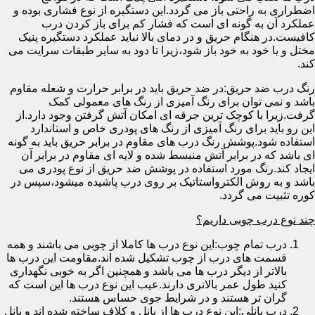
اضطراری به راحتی باز می گردد.این دستگیره از نوع فشاری بوده و
عملکرد آن به گونه ای است که فشار کم برای باز کردن درب
کافیست.در هنگام حریق و در دمای بالا نباید عملکرد دستگیره پنیک
مختل و یا خود به خود باز شود،زیرا تا دود به سایر طبقات سرایت می
کند.
رنگ درب ضد حریق:در ضد حریق باید در برابر حرارت و شعله مقاوم
باشد و نمی توان برای رنگ آمیزی از رنگ های معمولی کمک
گرفت.زیرا با کوچک ترین جرقه ای امکان آتش گرفتن وجود دارد.از
این رو باید برای رنگ آمیزی از رنگ های پودری خاص و استاندارد
استفاده شود.پوشش رنگ درب های مقاوم در برابر حریق باید به گونه
ای باشد که در برابر آتش منبسط شده و لایه ای مقاوم در برابر آن
ایجاد کند.رنگ مورد استفاده در پوشش ضد حریق از نوع پودری می
باشد و به روش الکترواستاتیک بر روی درب پاشیده میشود،سپس در
کوره تثبیت می گردد.
چند نوع درب چوبی داریم؟
درب تمام چوب:این نوع درب ها کاملا از چوبی می باشند و همه
قسمت های درب از چوب تشکیل شده اند.مقاومت این درب ها
بالاتر از دیگر درب ها می باشد و همچنین اگر به خوبی نگهداری
کنید طول عمر بالاتری دارند.عیب این نوع درب ها این است که
گران تر هستند و در شرایط جوی حساس هستند.
درب پانلی:این نوع درب ها از پانل و کلاف ساخته شده اند و پانل