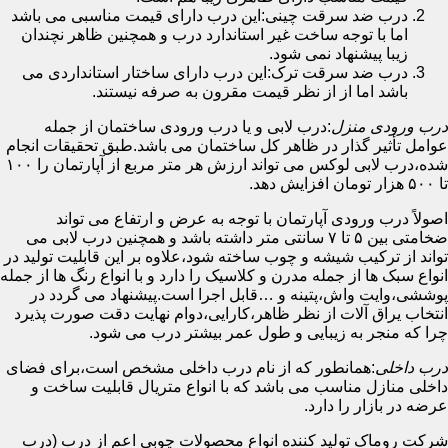
درب ضد سرقت چینی:این درب دارای قیمت مناسبی می باشد
اما با توجه ساخت غیر استاندارد درب و همچنین ظاهر نچندان
زیبا پیشنهاد نمی شود.
درب ضد سرقت ترک:این درب دارای ساختار استانداردی می
باشد اما از از نظر قیمت مقرون به صرفه نیستند.
درب ورودی منزل
:درب لابی و یا درب ورودی ساختمان از جمله
عوامل تأثیر گذار در ظاهر کل ساختمان می باشد.طبق تحقیقات انجام
شده،درب لابی لوکس می تواند ارزش هر متر مربع از آپارتمان را ۱۰۰
تا ۵۰۰ هزار تومان افزایش دهد.
اصولاً درب ورودی آپارتمان با توجه به عرض و ارتفاع می تواند
ضخامتی بین ۵ تا ۷ سانتی متر داشته باشد و همچنین درب لابی می
تواند از ترکیب شیشه و چوب ساخته شود،علاوه بر این قابلیت تولید در
انواع سبک ها از جمله مدرن و کلاسیک را دارد و با انواع رنگ ها از جمله
پوششی،وایت واش،پتینه و …قابل اجرا است.پیشنهاد می گردد در
انتخاب یراق آلات از نظر ظاهر،کارایی،دوام نهایت دقت صورت پذیرد
چرا که منجر به زیبایی و طول عمر بیشتر درب می شود.
درب داخلی
:همانطور که از نام درب داخلی مشخص است،برای فضای
داخلی منازل مناسب می باشد که با انواع متریال قابلیت ساخت و
عرضه در بازار را دارد.
شرکت روماک تولید کننده انواع محصولات چوبی اعم از درب (درب