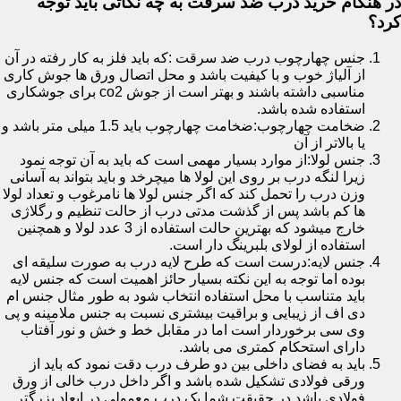
در هنگام خرید درب ضد سرقت به چه نکاتی باید توجه
کرد؟
جنس چهارچوب درب ضد سرقت :که باید فلز به کار رفته در آن
از آلیاژ خوب و با کیفیت باشد و محل اتصال ورق ها جوش کاری
مناسبی داشته باشند و بهتر است از جوش co2 برای جوشکاری
استفاده شده باشد.
ضخامت چهارچوب:ضخامت چهارچوب باید 1.5 میلی متر باشد و
یا بالاتر از آن
جنس لولا:از موارد بسیار مهمی است که باید به آن توجه نمود
زیرا لنگه درب بر روی این لولا ها میچرخد و باید بتواند به آسانی
وزن درب را تحمل کند که اگر جنس لولا ها نامرغوب و تعداد لولا
ها کم باشد پس از گذشت مدتی درب از حالت تنظیم و رگلاژی
خارج میشود که بهترین حالت استفاده از 3 عدد لولا و همچنین
استفاده از لولای بلبرینگ دار است.
جنس لایه:درست است که طرح لایه درب به صورت سلیقه ای
بوده اما توجه به این نکته بسیار حائز اهمیت است که جنس لایه
باید متناسب با محل استفاده انتخاب شود به طور مثال جنس ام
دی اف از زیبایی و براقیت بیشتری نسبت به جنس ملامینه و پی
وی سی برخوردار است اما در مقابل خط و خش و نور آفتاب
دارای استحکام کمتری می باشد.
باید به فضای داخلی بین دو طرف درب دقت نمود که باید از
ورقی فولادی تشکیل شده باشد و اگر داخل درب خالی از ورق
فولادی باشد در حقیقت شما یک درب معمولی در ابعاد بزرگتر