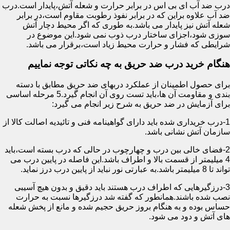
درب ضد آب ای بی اس در برابر حرارت و شعله آتش،پایدار است.درب
ضد آب علاوه براین که در برابر نفوذ رطوبت مقاوم است،در برابر
شعله آتش نیز پایدار می باشد.به طوری که اگر محیط دچار آتش
سوزی شود،اجزای ساختار درب ذوب نمی شود.این موضوع در
شرایطی که فشار و حرارت محیط زیاد است،برقرار می باشد.
هنگام خرید درب ضد حریق به چه نکاتی توجه نماییم
برای حصول اطمینان از عملکرد دربهای ضد حریق مطابق با دسته
بندی و مقاومت آن ها،باید تست روی آن انجام گیرد.5 مرحله اساسی
برای آزمایش در ضد حریق به شرح زیر انجام می گیرد:
1-درب خریداری شده باید دارای گواهینامه فنی و تائیدیه اصالت کالا از
سازمان آتش نشانی باشد.
2-فضای خالی بین درب و چهارچوب در حالی که درب بسته است،باید
4 میلیمتر از قسمت بالا و اطراف باشد.این فاصله در پایین درب می
تواند تا 8 میلیمتر باشد.به عبارتی نور نباید از پایین درب درز نماید.
3-درزگیرهایی که اطراف درب هستند باید دقیق و بدون هیچ آسیبی
نصب شده باشند.همانطور که گفته شد درزگیرها نسبت به حرارت
حساس بوده و به هنگام بروز حریق حجیم شده و مانع از پخش شعله
های آتش و دود می شود.