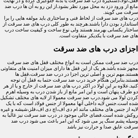
قفل،لولا،دستگیره درب ضد سرقت یا بدنه جلوگیری کرده و در نهایت
مانع از ورود دزد به محل مورد نظر بشود.از این رو به آن ها درب ضد
سرقت می گویند.
درب های ضد سرقت از لحاظ فنی و ساختاری باید مولفه هایی را برا
استاندارد بودن دارا باشند.هرچند به طور کلی درب های ضد سرقت از
ساختار یکسانی بهرمند هستند ولی نوع ساخت و کیفیت ساخت درب
های ضد سرقت با یکدیکر متفاوت است.
اجزای درب های ضد سرقت
درب ضد سرقت ممکن است به انواع مختلف قفل های ضد سرقت
مجهز شده باشد.هر یک از این قفل ها دارای میزان امنیت های متفاوتی
هستند.مهم ترین و اصلی ترین اجزا در درب ضد سرقت،قفل ها
هستند.بنابراین هنگام خرید درب ضد سرقت حتما به قفل آن توجه
کنید.علاوه بر این لولا در اکثر درب های ضد سرقت از خارج و یا از هر
دو طرف پنهان است و این امر مانع از باز شدن درب به وسیله اهرم
کردن لولا می شود.درب ضد سرقت معمولا از لایه های مختلف تشکیل
شده است.جنس لایه داخلی آنها معمولا از جنس فولاد است که با یک
لایه از جنس های مختلف مانند ام دی اف،اچ دی اف،فلز،شیشه و غیره
روکش شده است.فضای خالی موجود در درب ضد سرقت نیز غالبا به
وسیله پشم سنگ پر می شود که این امر باعث می شود درب ضد
سرقت عایق صدا و حرارت نیز باشد