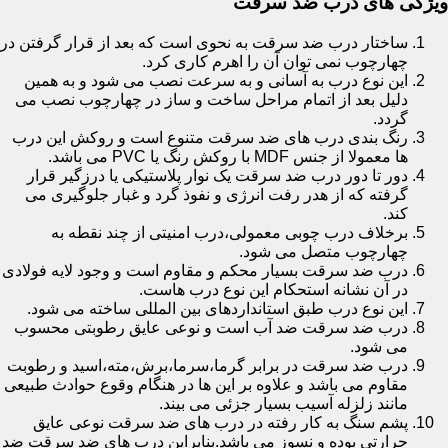
ویژگی های درب ضد سرقت
ساختار درب ضد سرقت به نحوی است که بعد از قرار گرفتن در
چهارچوب نمی توان آن را اهرم کاری کرد.
این نوع درب به آسانی و به سرعت نصب می شود و به همین
دلیل بعد از اتمام مراحل ساخت و ساز در چهارچوب نصب می
گردد.
رنگ بندی درب های ضد سرقت متنوع است و روکش این درب
ها معمولا از جنس MDF با روکش رنگ یا PVC می باشد.
دور تا دور درب ضد سرقت یک نوار پلاستیکی یا درزگیر قرار
گرفته که از هدر رفت انرژی و نفوذ گرد و غبار جلوگیری می
کند.
برخلاف درب چوبی معمولی،درب امنیتی از چند نقطه به
چهارچوب متصل می شود.
درب ضد سرقت بسیار محکم و مقاوم است و وجود لایه فولادی
در آن نشانه استحکام این نوع درب هاست.
این نوع درب طبق استانداردهای بین المللی ساخته می شود.
درب ضد سرقت ضد آب است و نوعی عایق رطوبتی محسوب
می شود.
درب ضد سرقت در برابر گرما،سرما،برش،مته،اسید و رطوبت
مقاوم می باشد و علاوه بر این ها در هنگام وقوع حوادث طبیعی
مانند زلزله آسیب بسیار جزئی می بیند.
پشم سنگ به کار رفته در درب های ضد سرقت نوعی عایق
حرارتی بوده و نسوز می باشد.بنابراین درب های ضد سرقت ضد