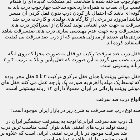
چهارچوب ساخته شده با ضخامت کم مشکلات عدیده ای را هنگام
نصب برای نصاب به همراه دارد.نحوه ساخت چهارچوب درب باید به
گونه ای باشد که احتمال باز کردن درب بدون قفل کردن آن میسر
نباشد امروزه در برخی از کارگاه های تولیدی و کارخانه درب ضد
سرقت به جهت عدم آشنایی تولید کنندگان از استراکچر درب های
ضدسرقت و به جهت عدم مهندسی سازی درب های ضدسرقت شاهد
دزدی های عدیده از منازلی هستیم که از درب ضد سرقت بی کیفیت
استفاده کرده اند.
قفل درب ضد سرقت:ترکیب دو قفل به صورت مجزا که روی لنگه
درب نصب می گردد به این صورت که قفل پایین و بالا به ترتیب ۴ و ۳
زبانه پیستونی است.
قفل مولتی پوینت:یا همان قفل مرکزی،ترکیب ۳ تا ۵ قفل مجزا بوده
که توسط یک میله یا اهرم به صورت یک پارچه عمل می کنند،قفل های
مولتی پوینت وارداتی در ایران معمولاً دارای ۱۴ زبانه پیستونی است.
انواع درب ضد سرقت
سه نوع درب ضد سرقت به شرح زیر در بازار ایران موجود است:
درب ضد سرقت ایرانی:با توجه به پیشرفت چشمگیر ایران در
زمینه تولید درب های امنیتی شاید بتوان گفت مناسب ترین درب
ضد سرقت موجود در بازار درب امنیتی ایرانی است که علاوه بر
قیمت مناسب دارای ظاهری زیبا هم است.