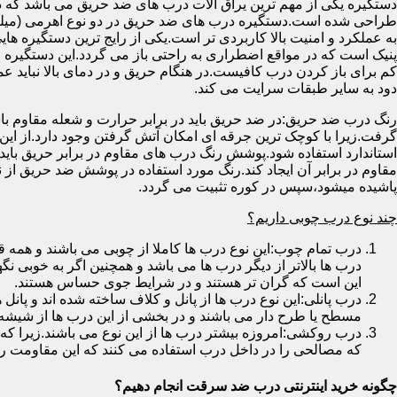
دستگیره یکی از مهم ترین یراق آلات درب های ضد حریق می باشد که دا
طراحی شده است.دستگیره درب های ضد حریق در دو نوع اهرمی (میله
به عملکرد و امنیت بالا کاربردی تر است.یکی از رایج ترین دستگیره ه
پنیک است که در مواقع اضطراری به راحتی باز می گردد.این دستگیره ا
کم برای باز کردن درب کافیست.در هنگام حریق و در دمای بالا نباید عمل
دود به سایر طبقات سرایت می کند.
رنگ درب ضد حریق:در ضد حریق باید در برابر حرارت و شعله مقاوم با
گرفت.زیرا با کوچک ترین جرقه ای امکان آتش گرفتن وجود دارد.از این 
استاندارد استفاده شود.پوشش رنگ درب های مقاوم در برابر حریق باید ب
مقاوم در برابر آن ایجاد کند.رنگ مورد استفاده در پوشش ضد حریق از
پاشیده میشود،سپس در کوره تثبیت می گردد.
چند نوع درب چوبی داریم؟
درب تمام چوب:این نوع درب ها کاملا از چوبی می باشند و هم
درب ها بالاتر از دیگر درب ها می باشد و همچنین اگر به خوبی نگ
این است که گران تر هستند و در شرایط جوی حساس هستند.
درب پانلی:این نوع درب ها از پانل و کلاف ساخته شده اند و پانل 
مسطح یا طرح دار می باشند و در بخشی از این درب ها از شیشه
درب روکشی:امروزه بیشتر درب ها از این نوع می باشند.زیرا که 
که مصالحی را در داخل درب استفاده می کنند که این مقاومت را ب
چگونه خرید اینترنتی درب ضد سرقت انجام دهیم؟