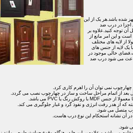
شده باشد.هر یک از این
 اجزا در درب ضد
آن توجه کنید.علاوه بر
است و این امر مانع از
 از لایه های مختلف
 یک لایه از جنس های
.فضای خالی موجود در
 باعث می شود درب ضد
هارچوب نمی توان آن را اهرم کاری کرد.
ل بعد از اتمام مراحل ساخت و ساز در چهارچوب نصب می گردد.
 رنگ یا PVC می باشد.
ه که از هدر رفت انرژی و نفوذ گرد و غبار جلوگیری می کند.
وب متصل می شود.
ر آن نشانه استحکام این نوع درب هاست.
 شود.
 می باشد و علاوه بر این ها در هنگام وقوع حوادث طبیعی مانند زل