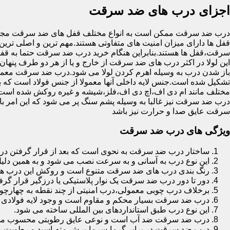
اجزای درب های ضد سرقت
درب ضد سرقت ممکن است به انواع مختلف قفل های ضد سرقت مجهز 
قفل ها دارای میزان امنیت های متفاوتی هستند.مهم ترین و اصلی ترین
سرقت،قفل ها هستند.بنابراین هنگام خرید درب ضد سرقت حتما به قفل 
این لولا در اکثر درب های ضد سرقت از خارج و یا از هر دو طرف پنهان 
باز شدن درب به وسیله اهرم کردن لولا می شود.درب ضد سرقت معمولا
تشکیل شده است.جنس لایه داخلی آنها معمولا از جنس فولاد است که با
مختلف مانند ام دی اف،اچ دی اف،فلز،شیشه و غیره روکش شده است
درب ضد سرقت نیز غالبا به وسیله پشم سنگ پر می شود که این امر
سرقت عایق صدا و حرارت نیز باشد
ویژگی های درب ضد سرقت
ساختار درب ضد سرقت به نحوی است که بعد از قرار گرفتن در چ
این نوع درب به آسانی و به سرعت نصب می شود و به همین دلی
رنگ بندی درب های ضد سرقت متنوع است و روکش این درب ها معمولا از جنس MDF با روکش
دور تا دور درب ضد سرقت یک نوار پلاستیکی یا درزگیر قرار گرفت
برخلاف درب چوبی معمولی،درب امنیتی از چند نقطه به چهارچ
درب ضد سرقت بسیار محکم و مقاوم است و وجود لایه فولادی د
این نوع درب طبق استانداردهای بین المللی ساخته می شود.
درب ضد سرقت ضد آب است و نوعی عایق رطوبتی محسوب می
درب ضد سرقت در برابر گرما،سرما،برش،مته،اسید و رطوبت مقاوم