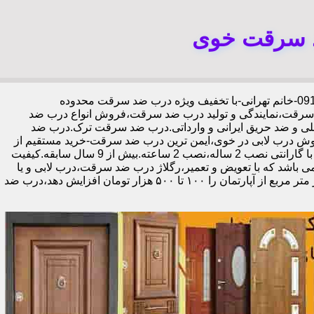
د سرقت خوی
،09192211934-خانم تهرانی-با تخفیف ویژه درب ضد سرقت محدوده
رقت،نمایندگی و تولید درب ضد سرقت،فروش انواع درب ضد
خلی و ضد حریق ایرانی و وارداتی.درب ضد سرقت ترک.درب ضد
 درب لابی در خوی،ایمن ترین درب ضد سرقت-خرید مستقیم از
کارخانه قفل گاوصندوقی کاله،ضد برش و ضد دیلم 100% وارداتی،ورق فولادی دوبل چهارطرفه،عایق حرارت و صوت،اکیپ نصاب حرفه ای با گارانتی نصب 2 ساله،نصب 2 ساعته.بیش از 9 سال سابقه.کیفیت
ی باشد که با تعویض و تعمیر،رگلاژ درب ضد سرقت،درب لابی و یا
درب ورودی ساختمان از جمله عوامل تأثیر گذار در ظاهر کل ساختمان می‌باشد.طبق تحقیقات انجام شده،درب لابی لوکس می‌تواند ارزش هر متر مربع از آپارتمان را ۱۰۰ تا ۵۰۰ هزار تومان افزایش دهد،درب ضد