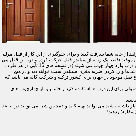
نند از خانه شما سرقت کنند و برای جلوگیری از این کار از قفل مولتی
قفل یک سویچ (به معنای قفل موقت)فقط یک زبانه از سیلندر قفل حرکت کرده و درب را قفل می
کند و در دو با قفل سویچ (در قفل های 20 تایی )پنج زبانه از قسمت بالای درب،پانزده زبانه هم از قسمت بالا،وسط و پایین قسمت کناری درب وارد چهار چوب می شوند (در نسخه های 16 تایی در هر طرف
اشد،با وارد کردن ضربه مغزی سیلندر آسیب خواهد دید و در هیچ
ن نوع قفل موجود در جهان برای کشور ترکیه و شرکت کاله می باشد که
 برای این درب ها استفاده کنید و حتما باید از چهارچوب های
اشید.
داشته باشید می توانید تهیه کنید و همچنین شما می توانید درب ضد
)سفارش دهید!