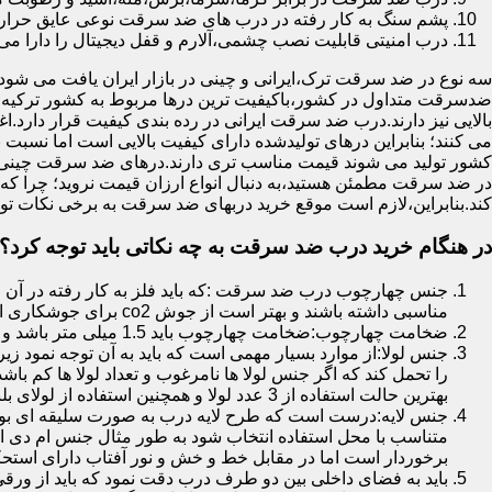
پشم سنگ به کار رفته در درب های ضد سرقت نوعی عایق حرارتی
درب امنیتی قابلیت نصب چشمی،آلارم و قفل دیجیتال را دارا می 
سه نوع در ضد سرقت ترک،ایرانی و چینی در بازار ایران یافت می شود.ا
ضدسرقت متداول در کشور،باکیفیت ترین درها مربوط به کشور ترکیه هس
بالایی نیز دارند.درب ضد سرقت ایرانی در رده بندی کیفیت قرار دارد.
می کنند؛ بنابراین درهای تولیدشده دارای کیفیت بالایی است اما نسبت 
کشور تولید می شوند قیمت مناسب تری دارند.درهای ضد سرقت چینی به 
در ضد سرقت مطمئن هستید،به دنبال انواع ارزان قیمت نروید؛ چرا
کند.بنابراین،لازم است موقع خرید دربهای ضد سرقت به برخی نکات توج
در هنگام خرید درب ضد سرقت به چه نکاتی باید توجه کرد؟
جنس چهارچوب درب ضد سرقت :که باید فلز به کار رفته در آن ا
مناسبی داشته باشند و بهتر است از جوش co2 برای جوشکاری استفاده شده باشد.
ضخامت چهارچوب:ضخامت چهارچوب باید 1.5 میلی متر باشد و یا بالاتر از آن
جنس لولا:از موارد بسیار مهمی است که باید به آن توجه نمود زیرا
را تحمل کند که اگر جنس لولا ها نامرغوب و تعداد لولا ها کم 
بهترین حالت استفاده از 3 عدد لولا و همچنین استفاده از لولای بلبرینگ دار است.
جنس لایه:درست است که طرح لایه درب به صورت سلیقه ای بوده ا
متناسب با محل استفاده انتخاب شود به طور مثال جنس ام دی ا
برخوردار است اما در مقابل خط و خش و نور آفتاب دارای استح
باید به فضای داخلی بین دو طرف درب دقت نمود که باید از ورق