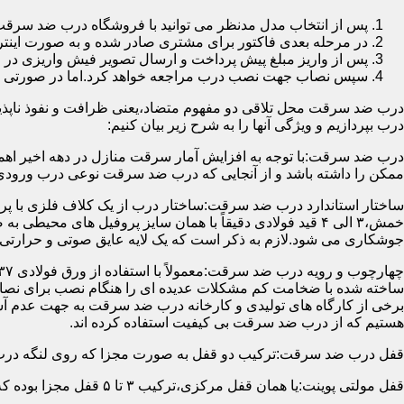
پس از انتخاب مدل مدنظر می توانید با فروشگاه درب ضد سرقت
در مرحله بعدی فاکتور برای مشتری صادر شده و به صورت اینتر
پس از واریز مبلغ پیش پرداخت و ارسال تصویر فیش واریزی 
سپس نصاب جهت نصب درب مراجعه خواهد کرد.اما در صورتی که از
درب ضد سرقت محل تلاقی دو مفهوم متضاد،یعنی ظرافت و نفوذ ناپذیر
درب بپردازیم و ویژگی آنها را به شرح زیر بیان کنیم:
درب ضد سرقت:با توجه به افزایش آمار سرقت منازل در دهه اخیر اهم
ممکن را داشته باشد و از آنجایی که درب ضد سرقت نوعی درب ورودی 
ساختار استاندارد درب ضد سرقت:ساختار درب از یک کلاف فلزی با پر
جوشکاری می شود.لازم به ذکر است که یک لایه عایق صوتی و حرارتی 
ساخته شده با ضخامت کم مشکلات عدیده ای را هنگام نصب برای نصاب 
برخی از کارگاه های تولیدی و کارخانه درب ضد سرقت به جهت عدم 
هستیم که از درب ضد سرقت بی کیفیت استفاده کرده اند.
قفل درب ضد سرقت:ترکیب دو قفل به صورت مجزا که روی لنگه درب نصب می گردد به 
قفل مولتی پوینت:یا همان قفل مرکزی،ترکیب ۳ تا ۵ قفل مجزا بوده که توسط یک میله یا اهرم به صورت یک پارچه عمل می کنند،قفل های مولتی پوینت وارداتی در ایران معمولاً دارای ۱۴ زبانه پیستونی است.