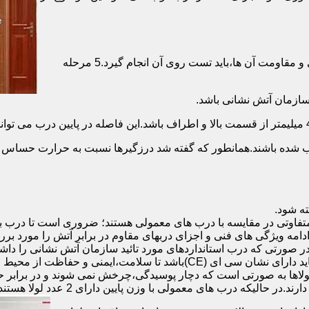
برای حصول اطمینان از عملکرد دربهای ضد حریق مطابق با دسته بندی و مقاومت آن ها،باید تست روی آن انجام گیرد.5 مرحله
صب شده باشند.همانطور که گفته شد درزگیرها نسبت به حرارت حساس ب
تفاوتی در مقایسه با درب های معمولی هستند؛ ضروری است تا درب ب
 ادامه ویژگی های فنی و اجزای دربهای مقاوم در برابر آتش را مورد بر
 در صورتی که درب استانداردهای مورد تائید سازمان آتش نشانی را داش
مقاومت بالایی برخوردار باشند:لولای در ضد حریق :لولای این درب ها باید دار
لاها به صورتی است که دچار پوسیدگی،چرخش نمی شوند و در برابر حرا