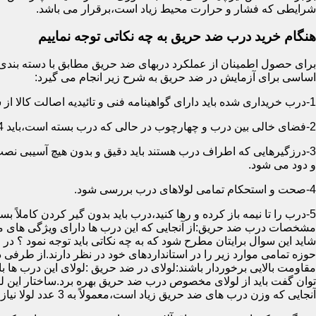
شرایطی که فشار و حرارت محیط زیاد است،برقرار می باشد.
هنگام خرید درب ضد حریق به چه نکاتی توجه نماییم
اساسی برای آزمایش در ضد حریق به شرح زیر انجام می گیرد:
1-درب خریداری شده باید دارای گواهینامه فنی و تائیدیه اصالت کالا از سازمان آتش نشانی باشد.
2-فضای خالی بین درب و چهارچوب در حالی که درب بسته است،باید 4 میلیمتر از قسمت بالا و اطراف باشد.این فاصله در پایین درب می تواند تا 8 میلیمتر باشد.به عبارتی نور نباید از پایین درب درز نماید.
3-درزگیرهایی که اطراف درب هستند باید دقیق و بدون هیچ آسیبی ن
و دود می شود.
4-صحت و استحکام تمامی لولاهای درب بررسی شود.
5-درب را تا نیمه باز کرده و رها کنید،درب باید بدون گیر کردن کاملاً بسته شود.
مشخصات درب ضد حریق:از آنجایی که این درب ها دارای ویژگی های م
شاید این سوال برایتان مطرح شود که به چه نکاتی باید توجه نمود ؟ در
حوزه تمامی موارد زیر را در استانداردهای خود در نظر دارند.از طرفی
توان گفت باید از لولای مخصوص درب ضد حریق بهره برد.ساختار این لو
آنجایی که وزن درب های ضد حریق زیاد است،معمولاً به 3 عدد لولا نیاز دارند.در حالیکه درب های معمولی با وزن پایین دارای 2 عدد لولا هستند.