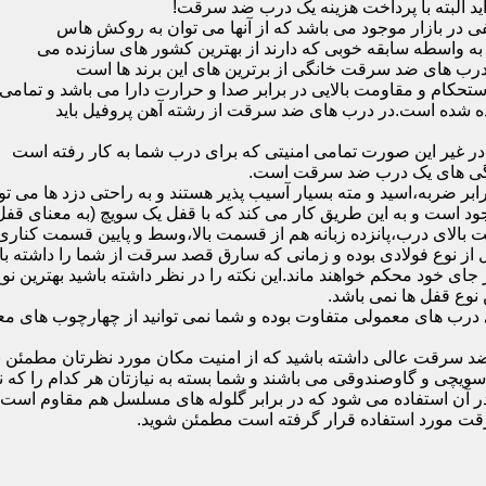
ید البته با پرداخت هزینه یک درب ضد سرقت!
بازار موجود می باشد که از آنها می توان به روکش هاس
که به واسطه سابقه خوبی که دارند از بهترین کشور های سازنده می
رب های ضد سرقت خانگی از برترین های این برند ها است
حکام و مقاومت بالایی در برابر صدا و حرارت دارا می باشد و تمامی
برده شده است.در درب های ضد سرقت از رشته آهن پروفیل باید
و در غیر این صورت تمامی امنیتی که برای درب شما به کار رفته است
یژگی های یک درب ضد سرقت است.
بر ضربه،اسید و مته بسیار آسیب پذیر هستند و به راحتی دزد ها می توا
ه می شود که این در نمونه های 16 و 20 زبانه موجود است و به این طریق کار می کند که با 
قفل از نوع فولادی بوده و زمانی که سارق قصد سرقت از شما را داشته ب
 در جای خود محکم خواهند ماند.این نکته را در نظر داشته باشید بهتری
 نوع قفل ها نمی باشد.
ای معمولی متفاوت بوده و شما نمی توانید از چهارچوب های معمولی
ضد سرقت عالی داشته باشید که از امنیت مکان مورد نظرتان مطمئن ب
 و گاوصندوقی می باشند و شما بسته به نیازتان هر کدام را که نیاز 
 آن استفاده می شود که در برابر گلوله های مسلسل هم مقاوم است
قت مورد استفاده قرار گرفته است مطمئن شوید.