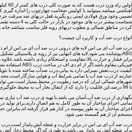
آهنکشی میباشد.میتوانید با کولیس ضخامت چهارچوب را اندازه گیری کنید
تضمین وجود ورق فولادی ایمنی رو بگیرید.قفل دربهای ضد سرقت جزء
شماست.بیشتر در
کرد.در مناطق شمالی و مطوب دربهای رویه فلز مناسب میباشد.خانه 
انواع درب ضد آب و کاربرد آن چیست؟
درب ضد آب ای بی اس لایه های درونی درب ضد آب ای بی اس از ام دی 
فیزیکی،مقاوم باشد.اگ
کیفیت درب،نقش بسزایی دارد.به بیانی،درب ضدآب ساخته شده با نئو
عبارتند از:درب ضد آب با تمامی شرایط آب و هوایی سازگار است،محدو
تا 99 درصد،این قابلیت را دارند که از انتقال بخار آب به محیط،جلوگیری کنند.
نگهداری از درب ضد آب،آسان می باشد.با تهیه ی درب ضد آب نیازی نی
تمامی اجزای ساختار آن به طور کامل به هم اتصال دارند.برای تولید در
اجزای ساختار آن به طور پیوسته در کنار هم قرار گرفته اند.بنابراین 
منسجم آن از هم گسسته نمی شود.
درب ضد آب ای بی اس در برابر حرارت و شعله آتش،پایدار است.درب ضد
برابر شعله آتش نیز پایدار می باشد.به طوری که اگر محیط دچار آت