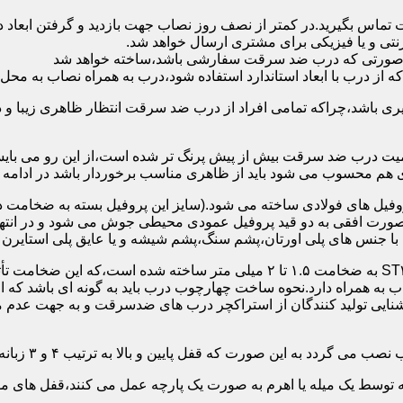
 تماس بگیرید.در کمتر از نصف روز نصاب جهت بازدید و گرفتن ابع
نتی و یا فیزیکی برای مشتری ارسال خواهد شد.
در صورتی که درب ضد سرقت سفارشی باشد،ساخته خواهد شد
 درب با ابعاد استاندارد استفاده شود،درب به همراه نصاب به محل 
ی باشد،چراکه تمامی افراد از درب ضد سرقت انتظار ظاهری زیبا و د
یت درب ضد سرقت بیش از پیش پرنگ تر شده است،از این رو می بایست
هم محسوب می شود باید از ظاهری مناسب برخوردار باشد در ادامه س
وفیل های فولادی ساخته می شود.(سایز این پروفیل بسته به ضخامت 
با جنس های پلی اورتان،پشم سنگ،پشم شیشه و یا عایق پلی استایرن
چهارچوب و رویه درب ضد سرقت:معمولاً با استفاده از ورق فولادی ST۳۷ به ضخامت 
به همراه دارد.نحوه ساخت چهارچوب درب باید به گونه ای باشد که ا
آشنایی تولید کنندگان از استراکچر درب های ضدسرقت و به جهت عد
این صورت که قفل پایین و بالا به ترتیب ۴ و ۳ زبانه پیستونی است.