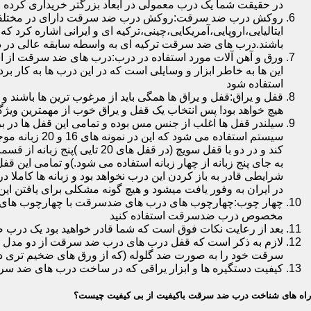
در حقیقت شما یک درب معمولی در ابعاد بزرگتر خریداری کرده ا
روکش درب ضد سرقت:روکش درب ضد سرقت دارای در مختلفی در 
ایتالیایی،اروپایی،آمریکایی،چینی،ترکیه ای و ایرانی اشاره کرد 
باشند.درب های ضد سرقت ترکیه ای به واسطه سابقه عالی در د
ورق و آهن آلات مورد استفاده در درب:درب های ضد سرقت از است
این ها به خاطر ابزار و وسایلی است که در این درب ها به کار 
استفاده شود
قفل و یراق:قفل و یراق ها همگی باید از مرغوب ترین ها باشند 
هیچ خواهد بود! پس انتخاب یک قفل و یراق خوب از مهمترین و
سیلندر قفل ها اغلب از جنس مس بوده و تمامی این قفل ها در برا
سیستم استفاد
به جای پنج زبانه از چهار زبانه استفاده می شود.)و تمامی این 
شرایطی قادر به باز کردن این درب نخواهد بود و زبانه ها کاملا
در ایران به وفور یافت میشود و هیچ گونه مشکلی برای یافتن این
چهار چوب:چهارچوب های درب های ضدسرقت با چهارچوب های درب ه
مخصوص درب ضدسرقت استفاده کنید
بعد از رعایت نکات فوق است که شما قادر خواهید بود یک درب 
لازم به ذکر است که قفل درب های درب ضد سرقت از دو مدل سویچی
سرقت خود را به صورت ضد گلوله (که از ورق های ضخیم تری در
کیفیت دستگیره ها و ابزار یراقی که در ساخت درب های ضد سر
راه های شناخت درب ضد سرقت باکیفیت از بی کیفیت چیست؟