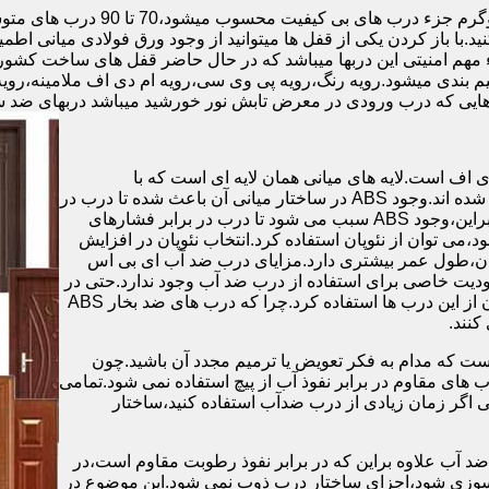
.با باز کردن یکی از قفل ها میتوانید از وجود ورق فولادی میانی اطمی
 مهم امنیتی این دربها میباشد که در حال حاضر قفل های ساخت کشو
ب های موجود در بازار در حالت کلی به 4 دسته تقسیم بندی میشود.رویه رنگ،رویه پی وی سی،رویه 
هایی که درب ورودی در معرض تابش نور خورشید میباشد دربهای ضد 
اف است.لایه های میانی همان لایه ای است که با
ABS،پوشانده می شود.لایه های انتهایی نیز از رویه ی پلاستیکی تشکیل شده اند.وجود ABS در ساختار میانی آن باعث شده تا درب در
برابر فشار و حرارت بالا،مقاومت و استحکام زیادی داشته باشد.علاوه براین،وجود ABS سبب می شود تا درب در برابر فشارهای
ر از ام دی اف در ساخت درب ABS استفاده نشود،می توان از نئوپان استفاده کرد.انتخاب نئوپان در افزایش
پان،طول عمر بیشتری دارد.مزایای درب ضد آب ای بی اس
دیت خاصی برای استفاده از درب ضد آب وجود ندارد.حتی در
شهرهای شمالی ایران که درصد رطوبت در محیط،بسیار است،می توان از این درب ها استفاده کرد.چرا که درب های ضد بخار ABS
ست که مدام به فکر تعویض یا ترمیم مجدد آن باشید.چون
ب های مقاوم در برابر نفوذ آب از پیچ استفاده نمی شود.تمامی
حتی اگر زمان زیادی از درب ضدآب استفاده کنید،ساختار
 آب علاوه براین که در برابر نفوذ رطوبت مقاوم است،در
ش سوزی شود،اجزای ساختار درب ذوب نمی شود.این موضوع در