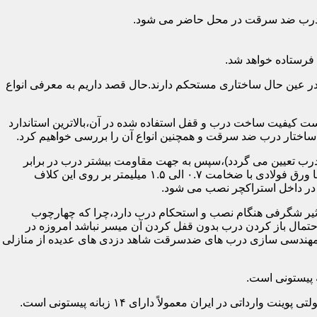
اد درب ضد سرقت در محل حاضر می شود.
فرستاده خواهد شد.
ر عین حال ساختاری مستحکم دارند.حال قصد داریم به معرفی انواع
 کیفیت ساخت درب و قفل استفاده شده در آن،بالاترین استاندارد
اختار درب ضد سرقت و همچنین انواع آن را بررسی خواهیم کرد.
درب تعیین می گردد)،سپس به جهت مقاومت بیشتر درب در برابر
خمش،۳ الی ۴ قید فولادی دقیقاً با همان سایز پروفیل های محیطی به صورت افقی به دو قید پروفیل عمودی محیطی جوش می شود و در انتها ورق فولادی با ضخامت ۰.۷ الی ۱.۵ میلیمتر بر روی این کلاف
 در داخل استراکچر نصب می شود.
۱.۵ تا ۲ میلی متر ساخته شده است،که این ضخامت تأثیر شگرفی هنگام نصب و استحکام درب دارد،چرا که چهارچوب
حتمال باز کردن درب بدون قفل کردن آن میسر نباشد امروزه در
م مهندسی سازی درب های ضدسرقت شاهد دزدی های عدیده از منازلی