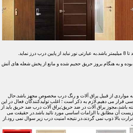
وده و به هنگام بروز حریق حجیم شده و مانع از پخش شعله های آتش
ه مواردی از قبیل یراق آلات و رنگ درب مخصوص مجهز باشد.حال
رسی قرار می دهیم.لازم به ذکر است ؛ اغلب تولیدکنندگان فعال در این
ته باشد،مجوز یراق آلات در ضد حریق:یراق آلات درب ضد حریق باید از
ای نشان سی ای (CE)باشد تا سلامت،ایمنی و حفاظت از محیط زیست آن مطابق با الزامات اساسی مورد تائید باشد.در حقیقت می
رت بالا ذوب نمی گردند،در نتیجه امنیت درب زیر سوال نمی رود.از