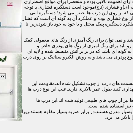
رای اهمییت بالایی بوده و منحصرا برای مواقع اضطراری
 ای)و فشاری (تاچ)موجود است.دستگیره فشاری با توجه
ایی که بر روی این درب ها نصب می شود؛ دستگیره آنتی
ز نوع فشاری بوده و عملکرد آن به گونه ای است که فشار
کرد دستگیره پنیک مختل و یا خود به خود باز شود،زیرا تا
شد و نمی توان برای رنگ آمیزی از رنگ های معمولی کمک
رو باید برای رنگ آمیزی از رنگ های پودری خاص و
ه گونه ای باشد که در برابر آتش منبسط شده و لایه ای
 نوع پودری می باشد و به روش الکترواستاتیک بر روی درب
ه قسمت های درب از چوب تشکیل شده اند.مقاومت این
هداری کنید طول عمر بالاتری دارند.عیب این نوع درب ها
ها نیز از چوب های طبیعی تولید شده اند.این درب ها
 نیز استفاده شده است.
بسیار مدرن هستند.در برابر ضربه بسیار مقاوم هستند.زیرا
الاتر می برد.