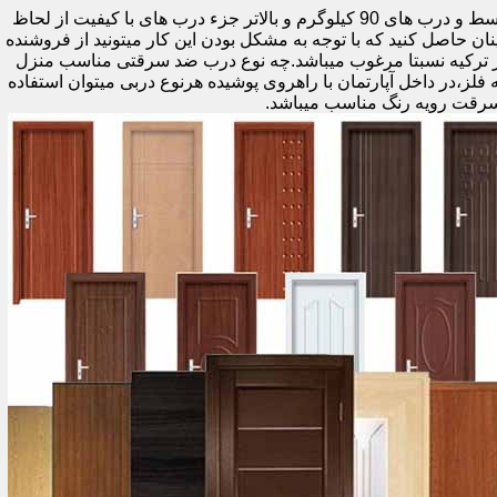
اولین راه وزن درب هست که به صورت کلی درب های کمتر از 60 کیلوگرم جزء درب های بی کیفیت محسوب میشود،70 تا 90 درب های متوسط و درب های 90 کیلوگرم و بالاتر جزء درب های با کیفیت از لحاظ
نان حاصل کنید که با توجه به مشکل بودن این کار میتونید از فروشنده
ر ترکیه نسبتا مرغوب میباشد.چه نوع درب ضد سرقتی مناسب منزل
ام دی اف ملامینه،رویه فلز،در داخل آپارتمان با راهروی پوشیده هرنوع دربی میتوان استفاده
سرقت رویه رنگ مناسب میباشد.