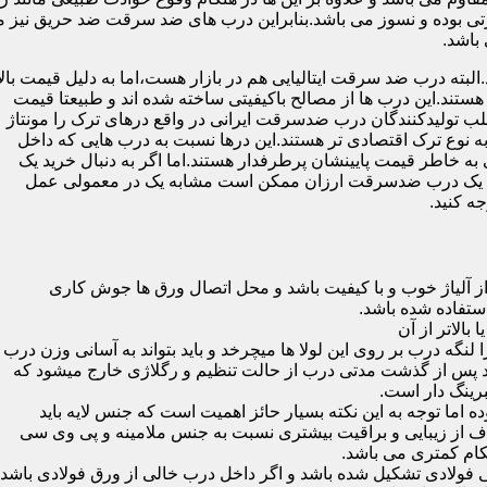
 بوده و نسوز می باشد.بنابراین درب های ضد سرقت ضد حریق نیز می
باشد.
لبته درب ضد سرقت ایتالیایی هم در بازار هست،اما به دلیل قیمت بال
تند.این درب ها از مصالح باکیفیتی ساخته شده اند و طبیعتا قیمت
اغلب تولیدکنندگان درب ضدسرقت ایرانی در واقع درهای ترک را مونتاژ
به نوع ترک اقتصادی تر هستند.این درها نسبت به درب هایی که داخل
خاطر قیمت پایینشان پرطرفدار هستند.اما اگر به دنبال خرید یک
 که یک درب ضدسرقت ارزان ممکن است مشابه یک در معمولی عمل
ه کنید.
ز آلیاژ خوب و با کیفیت باشد و محل اتصال ورق ها جوش کاری
 لنگه درب بر روی این لولا ها میچرخد و باید بتواند به آسانی وزن درب
باشد پس از گذشت مدتی درب از حالت تنظیم و رگلاژی خارج میشود که
ما توجه به این نکته بسیار حائز اهمیت است که جنس لایه باید
ف از زیبایی و براقیت بیشتری نسبت به جنس ملامینه و پی وی سی
کام کمتری می باشد.
ی فولادی تشکیل شده باشد و اگر داخل درب خالی از ورق فولادی باشد