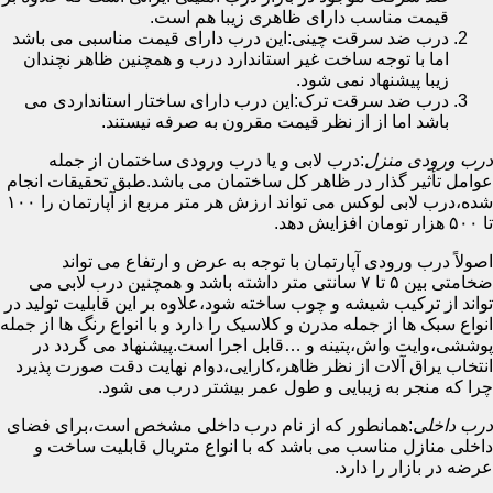
قیمت مناسب دارای ظاهری زیبا هم است.
درب ضد سرقت چینی:این درب دارای قیمت مناسبی می باشد
اما با توجه ساخت غیر استاندارد درب و همچنین ظاهر نچندان
زیبا پیشنهاد نمی شود.
درب ضد سرقت ترک:این درب دارای ساختار استانداردی می
باشد اما از از نظر قیمت مقرون به صرفه نیستند.
درب ورودی منزل
:درب لابی و یا درب ورودی ساختمان از جمله
عوامل تأثیر گذار در ظاهر کل ساختمان می باشد.طبق تحقیقات انجام
شده،درب لابی لوکس می تواند ارزش هر متر مربع از آپارتمان را ۱۰۰
تا ۵۰۰ هزار تومان افزایش دهد.
اصولاً درب ورودی آپارتمان با توجه به عرض و ارتفاع می تواند
ضخامتی بین ۵ تا ۷ سانتی متر داشته باشد و همچنین درب لابی می
تواند از ترکیب شیشه و چوب ساخته شود،علاوه بر این قابلیت تولید در
انواع سبک ها از جمله مدرن و کلاسیک را دارد و با انواع رنگ ها از جمله
پوششی،وایت واش،پتینه و …قابل اجرا است.پیشنهاد می گردد در
انتخاب یراق آلات از نظر ظاهر،کارایی،دوام نهایت دقت صورت پذیرد
چرا که منجر به زیبایی و طول عمر بیشتر درب می شود.
درب داخلی
:همانطور که از نام درب داخلی مشخص است،برای فضای
داخلی منازل مناسب می باشد که با انواع متریال قابلیت ساخت و
عرضه در بازار را دارد.