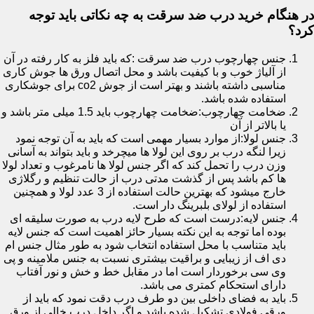
در هنگام خرید درب ضد سرقت به چه نکاتی باید توجه
کرد؟
جنس چهارچوب درب ضد سرقت :که باید فلز به کار رفته در آن
از آلیاژ خوب و با کیفیت باشد و محل اتصال ورق ها جوش کاری
مناسبی داشته باشند و بهتر است از جوش co2 برای جوشکاری
استفاده شده باشد.
ضخامت چهارچوب:ضخامت چهارچوب باید 1.5 میلی متر باشد و
یا بالاتر از آن
جنس لولا:از موارد بسیار مهمی است که باید به آن توجه نمود
زیرا لنگه درب بر روی این لولا ها میچرخد و باید بتواند به آسانی
وزن درب را تحمل کند که اگر جنس لولا ها نامرغوب و تعداد لولا
ها کم باشد پس از گذشت مدتی درب از حالت تنظیم و رگلاژی
خارج میشود که بهترین حالت استفاده از 3 عدد لولا و همچنین
استفاده از لولای بلبرینگ دار است.
جنس لایه:درست است که طرح لایه درب به صورت سلیقه ای
بوده اما توجه به این نکته بسیار حائز اهمیت است که جنس لایه
باید متناسب با محل استفاده انتخاب شود به طور مثال جنس ام
دی اف از زیبایی و براقیت بیشتری نسبت به جنس ملامینه و پی
وی سی برخوردار است اما در مقابل خط و خش و نور آفتاب
دارای استحکام کمتری می باشد.
باید به فضای داخلی بین دو طرف درب دقت نمود که باید از
ورقی فولادی تشکیل شده باشد و اگر داخل درب خالی از ورق