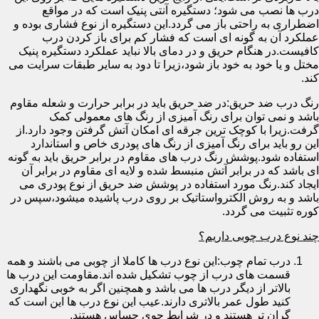
درب ها نصب می شود؛ دستگیره آنتی پنیک است که در مواقع
اضطراری به راحتی باز می گردد.این دستگیره از نوع فشاری بوده و
عملکرد آن به گونه ای است که فشار کم برای باز کردن درب
کافیست.در هنگام حریق و در دمای بالا نباید عملکرد دستگیره پنیک
مختل و یا خود به خود باز شود،زیرا تا دود به سایر طبقات سرایت می
کند.
رنگ درب ضد حریق:در ضد حریق باید در برابر حرارت و شعله مقاوم
باشد و نمی توان برای رنگ آمیزی از رنگ های معمولی کمک
گرفت.زیرا با کوچک ترین جرقه ای امکان آتش گرفتن وجود دارد.از
این رو باید برای رنگ آمیزی از رنگ های پودری خاص و استاندارد
استفاده شود.پوشش رنگ درب های مقاوم در برابر حریق باید به گونه
ای باشد که در برابر آتش منبسط شده و لایه ای مقاوم در برابر آن
ایجاد کند.رنگ مورد استفاده در پوشش ضد حریق از نوع پودری می
باشد و به روش الکترواستاتیک بر روی درب پاشیده میشود،سپس در
کوره تثبیت می گردد.
چند نوع درب چوبی داریم؟
درب تمام چوب:این نوع درب ها کاملا از چوبی می باشند و همه
قسمت های درب از چوب تشکیل شده اند.مقاومت این درب ها
بالاتر از دیگر درب ها می باشد و همچنین اگر به خوبی نگهداری
کنید طول عمر بالاتری دارند.عیب این نوع درب ها این است که
گران تر هستند و در شرایط جوی حساس هستند.