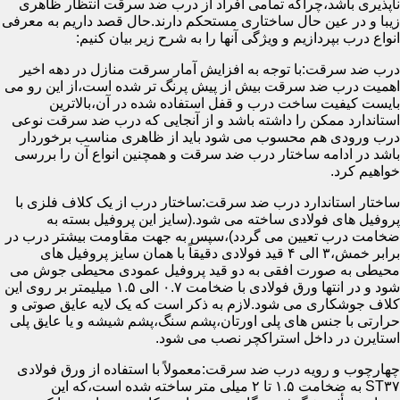
ناپذیری باشد،چراکه تمامی افراد از درب ضد سرقت انتظار ظاهری
زیبا و در عین حال ساختاری مستحکم دارند.حال قصد داریم به معرفی
انواع درب بپردازیم و ویژگی آنها را به شرح زیر بیان کنیم:
درب ضد سرقت:با توجه به افزایش آمار سرقت منازل در دهه اخیر
اهمیت درب ضد سرقت بیش از پیش پرنگ تر شده است،از این رو می
بایست کیفیت ساخت درب و قفل استفاده شده در آن،بالاترین
استاندارد ممکن را داشته باشد و از آنجایی که درب ضد سرقت نوعی
درب ورودی هم محسوب می شود باید از ظاهری مناسب برخوردار
باشد در ادامه ساختار درب ضد سرقت و همچنین انواع آن را بررسی
خواهیم کرد.
ساختار استاندارد درب ضد سرقت:ساختار درب از یک کلاف فلزی با
پروفیل های فولادی ساخته می شود.(سایز این پروفیل بسته به
ضخامت درب تعیین می گردد)،سپس به جهت مقاومت بیشتر درب در
برابر خمش،۳ الی ۴ قید فولادی دقیقاً با همان سایز پروفیل های
محیطی به صورت افقی به دو قید پروفیل عمودی محیطی جوش می
شود و در انتها ورق فولادی با ضخامت ۰.۷ الی ۱.۵ میلیمتر بر روی این
کلاف جوشکاری می شود.لازم به ذکر است که یک لایه عایق صوتی و
حرارتی با جنس های پلی اورتان،پشم سنگ،پشم شیشه و یا عایق پلی
استایرن در داخل استراکچر نصب می شود.
چهارچوب و رویه درب ضد سرقت:معمولاً با استفاده از ورق فولادی
ST۳۷ به ضخامت ۱.۵ تا ۲ میلی متر ساخته شده است،که این