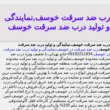
رب ضد سرقت خوسف,نمایندگی
و تولید درب ضد سرقت خوسف
درب ضد سرقت خوسف
،
نمایندگی و تولید درب ضد سرقت
خوسف
درب ضد سرقت در خوسف
،
نمایندگی و تولید درب ضد سرقت
در خوسف
،09192211934-خانم تهرانی-با تخفیف ویژه درب ضد
سرقت محدوده خوسف،نمایندگی و تولید درب ضد سرقت محدوده
خوسف،درب ضد سرقت منطقه خوسف،نمایندگی و تولید درب ضد
سرقت منطقه خوسف،درب ضد سرقت،نمایندگی و تولید درب ضد
سرقت،فروش انواع درب ضد سرقت با بهترین کیفیت و مناسب ترین
قیمت،تولید کننده و نماینده درب های ضد سرقت پورتال ترکیه.فروش
ویژه درب ضد سرقت،درب داخلی و ضد حریق ایرانی و وارداتی.درب
ضد سرقت ترک.درب ضد سرقت روکش ترک،فروش درب داخلی در
خوسف،حمل بار ادارات در خوسف،فروش درب با نرخ اتحاده،مرکز
پخش درب ضد سرقت در خوسف،فروش درب لابی در خوسف،ایمن
ترین درب ضد سرقت-خرید مستقیم از کارخانه قفل گاوصندوقی
کاله،ضد برش و ضد دیلم 100% وارداتی،ورق فولادی دوبل
چهارطرفه،عایق حرارت و صوت،اکیپ نصاب حرفه ای با گارانتی