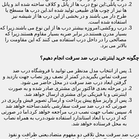
درب پانلی:این نوع درب ها از پانل و کلاف ساخته شده اند و پانل
ها نیز از چوب های طبیعی تولید شده اند.این درب ها مسطح یا
طرح دار می باشند و در بخشی از این درب ها از شیشه نیز
استفاده شده است.
درب روکشی:امروزه بیشتر درب ها از این نوع می باشند.زیرا که
بسیار مدرن هستند.در برابر ضربه بسیار مقاوم هستند.زیرا که
مصالحی را در داخل درب استفاده می کنند که این مقاومت را
بالاتر می برد.
چگونه خرید اینترنتی درب ضد سرقت انجام دهیم؟
پس از انتخاب مدل مدنظر می توانید با فروشگاه درب ضد
سرقت تماس بگیرید.در کمتر از نصف روز نصاب جهت بازدید و
گرفتن ابعاد درب ضد سرقت در محل حاضر می شود.
در مرحله بعدی فاکتور برای مشتری صادر شده و به صورت
اینترنتی و یا فیزیکی برای مشتری ارسال خواهد شد.
پس از واریز مبلغ پیش پرداخت و ارسال تصویر فیش واریزی در
صورتی که درب ضد سرقت سفارشی باشد،ساخته خواهد شد
سپس نصاب جهت نصب درب مراجعه خواهد کرد.اما در صورتی
که از درب با ابعاد استاندارد استفاده شود،درب به همراه نصاب
به محل فرستاده خواهد شد.
درب ضد سرقت محل تلاقی دو مفهوم متضاد،یعنی ظرافت و نفوذ