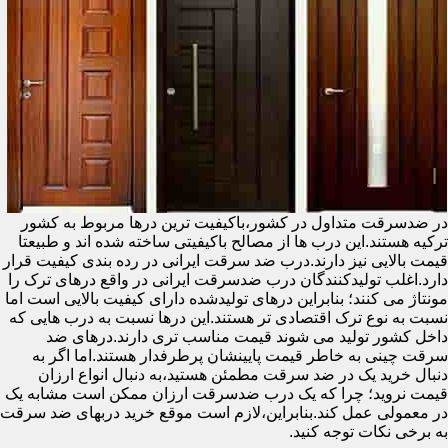
در ضدسرقت متداول در کشور،باکیفیت ترین درها مربوط به کشور
ترکیه هستند.این درب ها از مصالح باکیفیتی ساخته شده اند و طبیعتا
قیمت بالایی نیز دارند.درب ضد سرقت ایرانی در رده بندی کیفیت قرار
دارد.اغلب تولیدکنندگان درب ضدسرقت ایرانی در واقع درهای ترک را
مونتاژ می کنند؛ بنابراین درهای تولیدشده دارای کیفیت بالایی است اما
نسبت به نوع ترک اقتصادی تر هستند.این درها نسبت به درب هایی که
داخل کشور تولید می شوند قیمت مناسب تری دارند.درهای ضد
سرقت چینی به خاطر قیمت پایینشان پرطرفدار هستند.اما اگر به
دنبال خرید یک در ضد سرقت مطمئن هستید،به دنبال انواع ارزان
قیمت نروید؛ چرا که یک درب ضدسرقت ارزان ممکن است مشابه یک
در معمولی عمل کند.بنابراین،لازم است موقع خرید دربهای ضد سرقت
به برخی نکات توجه کنید.