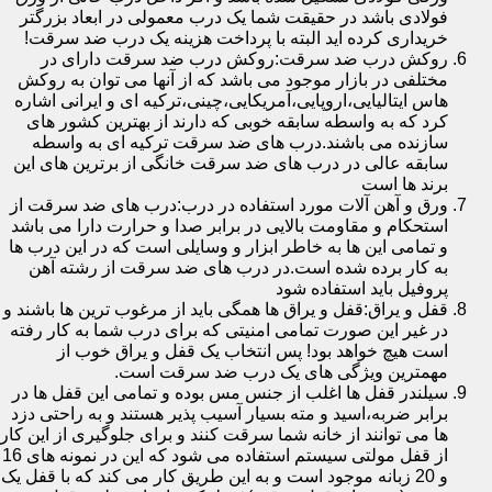
فولادی باشد در حقیقت شما یک درب معمولی در ابعاد بزرگتر
خریداری کرده اید البته با پرداخت هزینه یک درب ضد سرقت!
روکش درب ضد سرقت:روکش درب ضد سرقت دارای در
مختلفی در بازار موجود می باشد که از آنها می توان به روکش
هاس ایتالیایی،اروپایی،آمریکایی،چینی،ترکیه ای و ایرانی اشاره
کرد که به واسطه سابقه خوبی که دارند از بهترین کشور های
سازنده می باشند.درب های ضد سرقت ترکیه ای به واسطه
سابقه عالی در درب های ضد سرقت خانگی از برترین های این
برند ها است
ورق و آهن آلات مورد استفاده در درب:درب های ضد سرقت از
استحکام و مقاومت بالایی در برابر صدا و حرارت دارا می باشد
و تمامی این ها به خاطر ابزار و وسایلی است که در این درب ها
به کار برده شده است.در درب های ضد سرقت از رشته آهن
پروفیل باید استفاده شود
قفل و یراق:قفل و یراق ها همگی باید از مرغوب ترین ها باشند و
در غیر این صورت تمامی امنیتی که برای درب شما به کار رفته
است هیچ خواهد بود! پس انتخاب یک قفل و یراق خوب از
مهمترین ویژگی های یک درب ضد سرقت است.
سیلندر قفل ها اغلب از جنس مس بوده و تمامی این قفل ها در
برابر ضربه،اسید و مته بسیار آسیب پذیر هستند و به راحتی دزد
ها می توانند از خانه شما سرقت کنند و برای جلوگیری از این کار
از قفل مولتی سیستم استفاده می شود که این در نمونه های 16
و 20 زبانه موجود است و به این طریق کار می کند که با قفل یک