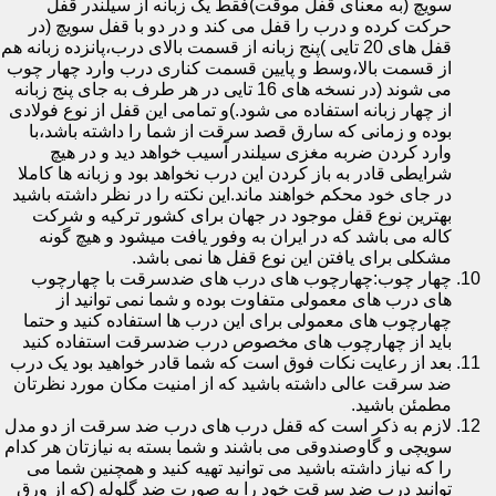
سویچ (به معنای قفل موقت)فقط یک زبانه از سیلندر قفل
حرکت کرده و درب را قفل می کند و در دو با قفل سویچ (در
قفل های 20 تایی )پنج زبانه از قسمت بالای درب،پانزده زبانه هم
از قسمت بالا،وسط و پایین قسمت کناری درب وارد چهار چوب
می شوند (در نسخه های 16 تایی در هر طرف به جای پنج زبانه
از چهار زبانه استفاده می شود.)و تمامی این قفل از نوع فولادی
بوده و زمانی که سارق قصد سرقت از شما را داشته باشد،با
وارد کردن ضربه مغزی سیلندر آسیب خواهد دید و در هیچ
شرایطی قادر به باز کردن این درب نخواهد بود و زبانه ها کاملا
در جای خود محکم خواهند ماند.این نکته را در نظر داشته باشید
بهترین نوع قفل موجود در جهان برای کشور ترکیه و شرکت
کاله می باشد که در ایران به وفور یافت میشود و هیچ گونه
مشکلی برای یافتن این نوع قفل ها نمی باشد.
چهار چوب:چهارچوب های درب های ضدسرقت با چهارچوب
های درب های معمولی متفاوت بوده و شما نمی توانید از
چهارچوب های معمولی برای این درب ها استفاده کنید و حتما
باید از چهارچوب های مخصوص درب ضدسرقت استفاده کنید
بعد از رعایت نکات فوق است که شما قادر خواهید بود یک درب
ضد سرقت عالی داشته باشید که از امنیت مکان مورد نظرتان
مطمئن باشید.
لازم به ذکر است که قفل درب های درب ضد سرقت از دو مدل
سویچی و گاوصندوقی می باشند و شما بسته به نیازتان هر کدام
را که نیاز داشته باشید می توانید تهیه کنید و همچنین شما می
توانید درب ضد سرقت خود را به صورت ضد گلوله (که از ورق