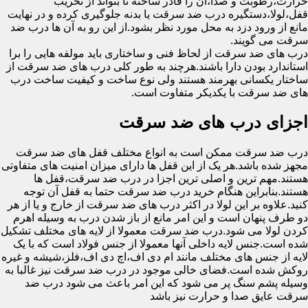
حرارت،رطوبت و صدا،آن را قادر ساخته تا بتواند از تخریب
قفل،لولا،دستگیره درب ضد سرقت یا بدنه جلوگیری کرده و در نهایت
مانع از ورود دزد به محل مورد نظر بشود.از این رو به آن ها درب ضد
سرقت می گویند.
درب های ضد سرقت از لحاظ فنی و ساختاری باید مولفه هایی را برا
استاندارد بودن دارا باشند.هرچند به طور کلی درب های ضد سرقت از
ساختار یکسانی بهرمند هستند ولی نوع ساخت و کیفیت ساخت درب
های ضد سرقت با یکدیکر متفاوت است.
اجزای درب های ضد سرقت
درب ضد سرقت ممکن است به انواع مختلف قفل های ضد سرقت
مجهز شده باشد.هر یک از این قفل ها دارای میزان امنیت های متفاوتی
هستند.مهم ترین و اصلی ترین اجزا در درب ضد سرقت،قفل ها
هستند.بنابراین هنگام خرید درب ضد سرقت حتما به قفل آن توجه
کنید.علاوه بر این لولا در اکثر درب های ضد سرقت از خارج و یا از هر
دو طرف پنهان است و این امر مانع از باز شدن درب به وسیله اهرم
کردن لولا می شود.درب ضد سرقت معمولا از لایه های مختلف تشکیل
شده است.جنس لایه داخلی آنها معمولا از جنس فولاد است که با یک
لایه از جنس های مختلف مانند ام دی اف،اچ دی اف،فلز،شیشه و غیره
روکش شده است.فضای خالی موجود در درب ضد سرقت نیز غالبا به
وسیله پشم سنگ پر می شود که این امر باعث می شود درب ضد
سرقت عایق صدا و حرارت نیز باشد