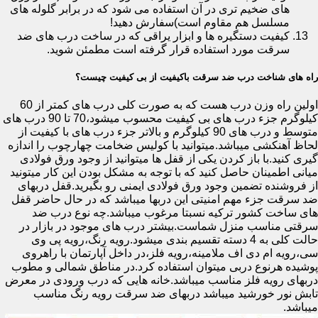
های ضخیم تری در آن استفاده می شود که در برابر گلوله های
مسلسل هم مقاوم است)سفارش دهید!
کیفیت دستگیره ها و ابزار یراقی که در ساخت درب های ضد
سرقت مورد استفاده قرار گرفته است مطمئن شوید.
راه های شناخت درب ضد سرقت باکیفیت از بی کیفیت چیست؟
اولین راه وزن درب هست که به صورت کلی درب های کمتر از 60
کیلوگرم جزء درب های بی کیفیت محسوب میشود،70 تا 90 درب های
متوسط و درب های 90 کیلوگرم و بالاتر جزء درب های با کیفیت از
لحاظ آهنکشی میباشد.میتوانید با کولیس ضخامت چهارچوب را اندازه
گیری کنید.با باز کردن یکی از قفل ها میتوانید از وجود ورق فولادی
میانی اطمینان حاصل کنید که با توجه به مشکل بودن این کار میتونید
از فروشنده تضمین وجود ورق فولادی ایمنی رو بگیرید.قفل دربهای
ضد سرقت جزء مهم امنیتی این دربها میباشد که در حال حاضر قفل
های ساخت کشور ترکیه نسبتا مرغوب میباشد.چه نوع درب ضد
سرقتی مناسب منزل شماست.بیشتر درب های موجود در بازار در
حالت کلی به 4 دسته تقسیم بندی میشود.رویه رنگ،رویه پی وی
سی،رویه ام دی اف ملامینه،رویه فلز،در داخل آپارتمان با راهروی
پوشیده هرنوع دربی میتوان استفاده کرد.در مناطق شمالی و مطوب
دربهای رویه فلز مناسب میباشد.خانه هایی که درب ورودی در معرض
تابش نور خورشید میباشد دربهای ضد سرقت رویه رنگ مناسب
میباشد.