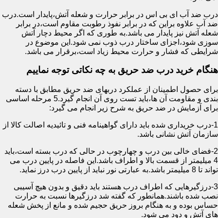
درب ضد آب ای بی اس در برابر حرارت و شعله آتش،پایدار است.درب
ضد آب علاوه براین که در برابر نفوذ رطوبت مقاوم است،در برابر
شعله آتش نیز پایدار می باشد.به طوری که اگر محیط دچار آتش
سوزی شود،اجزای ساختار درب ذوب نمی شود.این موضوع در
شرایطی که فشار و حرارت محیط زیاد است،برقرار می باشد.
هنگام خرید درب ضد حریق به چه نکاتی توجه نماییم
برای حصول اطمینان از عملکرد دربهای ضد حریق مطابق با دسته
بندی و مقاومت آن ها،باید تست روی آن انجام گیرد.5 مرحله اساسی
برای آزمایش در ضد حریق به شرح زیر انجام می گیرد:
1-درب خریداری شده باید دارای گواهینامه فنی و تائیدیه اصالت کالا از
سازمان آتش نشانی باشد.
2-فضای خالی بین درب و چهارچوب در حالی که درب بسته است،باید
4 میلیمتر از قسمت بالا و اطراف باشد.این فاصله در پایین درب می
تواند تا 8 میلیمتر باشد.به عبارتی نور نباید از پایین درب درز نماید.
3-درزگیرهایی که اطراف درب هستند باید دقیق و بدون هیچ آسیبی
نصب شده باشند.همانطور که گفته شد درزگیرها نسبت به حرارت
حساس بوده و به هنگام بروز حریق حجیم شده و مانع از پخش شعله
های آتش و دود می شود.