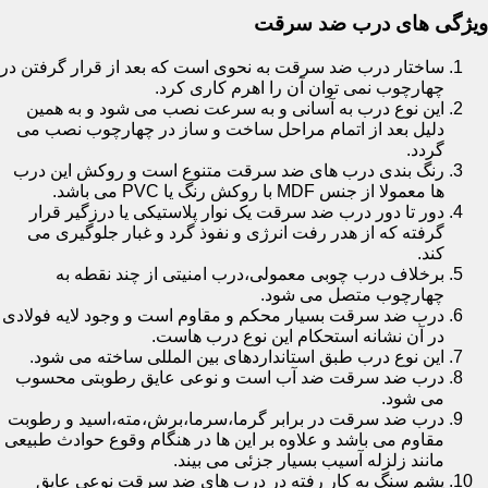
ویژگی های درب ضد سرقت
ساختار درب ضد سرقت به نحوی است که بعد از قرار گرفتن در
چهارچوب نمی توان آن را اهرم کاری کرد.
این نوع درب به آسانی و به سرعت نصب می شود و به همین
دلیل بعد از اتمام مراحل ساخت و ساز در چهارچوب نصب می
گردد.
رنگ بندی درب های ضد سرقت متنوع است و روکش این درب
ها معمولا از جنس MDF با روکش رنگ یا PVC می باشد.
دور تا دور درب ضد سرقت یک نوار پلاستیکی یا درزگیر قرار
گرفته که از هدر رفت انرژی و نفوذ گرد و غبار جلوگیری می
کند.
برخلاف درب چوبی معمولی،درب امنیتی از چند نقطه به
چهارچوب متصل می شود.
درب ضد سرقت بسیار محکم و مقاوم است و وجود لایه فولادی
در آن نشانه استحکام این نوع درب هاست.
این نوع درب طبق استانداردهای بین المللی ساخته می شود.
درب ضد سرقت ضد آب است و نوعی عایق رطوبتی محسوب
می شود.
درب ضد سرقت در برابر گرما،سرما،برش،مته،اسید و رطوبت
مقاوم می باشد و علاوه بر این ها در هنگام وقوع حوادث طبیعی
مانند زلزله آسیب بسیار جزئی می بیند.
پشم سنگ به کار رفته در درب های ضد سرقت نوعی عایق