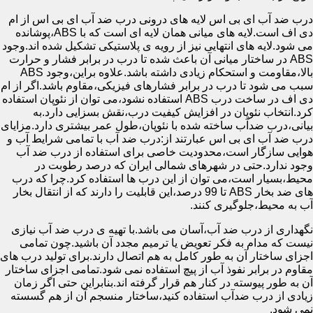
درب ضد آب ای بی اس لایه های درونی درب ضد آب ای بی اس از ام
دی اف است.لایه های میانی همان لایه ای است که با ABS،پوشانده
می شود.لایه های انتهایی نیز از رویه ی پلاستیکی تشکیل شده اند.وجود
ABS در ساختار میانی آن باعث شده تا درب در برابر فشار و حرارت
بالا،مقاومت و استحکام زیادی داشته باشد.علاوه براین،وجود ABS
سبب می شود تا درب در برابر فشارهای فیزیکی،مقاوم باشد.اگر از ام
دی اف در ساخت درب ABS استفاده نشود،می توان از نئوپان استفاده
کرد.انتخاب نئوپان در افزایش کیفیت درب،نقش بسزایی دارد.به
بیانی،درب ضدآب ساخته شده با نئوپان،طول عمر بیشتری دارد.مزایای
درب ضد آب ای بی اس عبارتند از:درب ضد آب با تمامی شرایط آب و
هوایی سازگار است،محدودیت خاصی برای استفاده از درب ضد آب
وجود ندارد.حتی در شهرهای شمالی ایران که درصد رطوبت در
محیط،بسیار است،می توان از این درب ها استفاده کرد.چرا که درب
های ضد بخار ABS تا 99 درصد،این قابلیت را دارند که از انتقال بخار
آب به محیط،جلوگیری کنند.
نگهداری از درب ضد آب،آسان می باشد.با تهیه ی درب ضد آب نیازی
نیست که مدام به فکر تعویض یا ترمیم مجدد آن باشید.چون تمامی
اجزای ساختار آن به طور کامل به هم اتصال دارند.برای تولید درب های
مقاوم در برابر نفوذ آب از پیچ استفاده نمی شود.تمامی اجزای ساختار
آن به طور پیوسته در کنار هم قرار گرفته اند.بنابراین حتی اگر زمان
زیادی از درب ضدآب استفاده کنید،ساختار منسجم آن از هم گسسته
نمی شود.