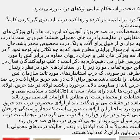
4-صحت و استحکام تمامی لولاهای درب بررسی شود.
5-درب را تا نیمه باز کرده و رها کنید،درب باید بدون گیر کردن کاملاً
بسته شود.
مشخصات درب ضد حریق:از آنجایی که این درب ها دارای ویژگی های
متفاوتی در مقایسه با درب های معمولی هستند؛ ضروری است تا درب
به مواردی از قبیل یراق آلات و رنگ درب مخصوص مجهز باشد.حال
شاید این سوال برایتان مطرح شود که به چه نکاتی باید توجه نمود ؟ در
ادامه ویژگی های فنی و اجزای دربهای مقاوم در برابر آتش را مورد
بررسی قرار می دهیم.لازم به ذکر است ؛ اغلب تولیدکنندگان فعال در
این حوزه تمامی موارد زیر را در استانداردهای خود در نظر دارند.از
طرفی در صورتی که درب استانداردهای مورد تائید سازمان آتش
نشانی را داشته باشد،مجوز یراق آلات در ضد حریق:یراق آلات درب ضد
حریق باید از مقاومت بالایی برخوردار باشند:لولای در ضد حریق :لولای
این درب ها باید دارای نشان سی ای (CE)باشد تا سلامت،ایمنی و
حفاظت از محیط زیست آن مطابق با الزامات اساسی مورد تائید
باشد.در حقیقت می توان گفت باید از لولای مخصوص درب ضد حریق
بهره برد.ساختار این لولاها به صورتی است که دچار پوسیدگی،چرخش
نمی شوند و در برابر حرارت بالا ذوب نمی گردند،در نتیجه امنیت درب
زیر سوال نمی رود.از آنجایی که وزن درب های ضد حریق زیاد
است،معمولاً به 3 عدد لولا نیاز دارند.در حالیکه درب های معمولی با
وزن پایین دارای 2 عدد لولا هستند.