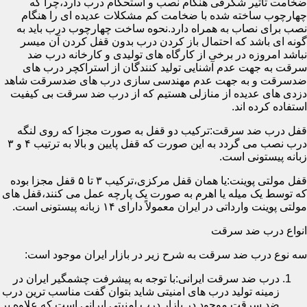
ضخامت تأثیر شگرفی هنگام نصب و استحکام درب دارد،چرا که
چهارچوب ساخته شده با ضخامت کم مشکلات عدیده ای را هنگام
نصب برای نصاب به همراه دارد.نحوه ساخت چهارچوب درب باید به
گونه ای باشد که احتمال باز کردن درب بدون قفل کردن آن میسر
نباشد امروزه در برخی از کارگاه های تولیدی و کارخانه درب ضد
سرقت به جهت عدم آشنایی تولید کنندگان از استراکچر درب های
ضدسرقت و به جهت عدم مهندسی سازی درب های ضدسرقت شاهد
دزدی های عدیده از منازلی هستیم که از درب ضد سرقت بی کیفیت
استفاده کرده اند.
قفل درب ضد سرقت:ترکیب دو قفل به صورت مجزا که روی لنگه
درب نصب می گردد به این صورت که قفل پایین و بالا به ترتیب ۴ و ۳
زبانه پیستونی است.
قفل مولتی پوینت:یا همان قفل مرکزی،ترکیب ۳ تا ۵ قفل مجزا بوده
که توسط یک میله یا اهرم به صورت یک پارچه عمل می کنند،قفل های
مولتی پوینت وارداتی در ایران معمولاً دارای ۱۴ زبانه پیستونی است.
انواع درب ضد سرقت
سه نوع درب ضد سرقت به شرح زیر در بازار ایران موجود است:
درب ضد سرقت ایرانی:با توجه به پیشرفت چشمگیر ایران در
زمینه تولید درب های امنیتی شاید بتوان گفت مناسب ترین درب
ضد سرقت موجود در بازار درب امنیتی ایرانی است که علاوه بر