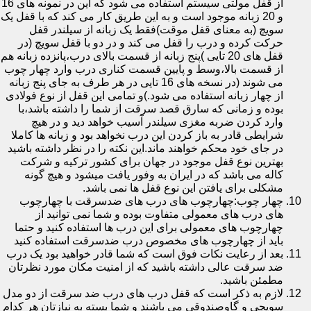
از قفل مولتی سیستم استفاده می شود که این در نمونه های 16
و 20 زبانه موجود است و به این طریق کار می کند که با قفل یک
سویچ (به معنای قفل موقت)فقط یک زبانه از سیلندر قفل
حرکت کرده و درب را قفل می کند و در دو با قفل سویچ (در
قفل های 20 تایی )پنج زبانه از قسمت بالای درب،پانزده زبانه هم
از قسمت بالا،وسط و پایین قسمت کناری درب وارد چهار چوب
می شوند (در نسخه های 16 تایی در هر طرف به جای پنج زبانه
از چهار زبانه استفاده می شود.)و تمامی این قفل از نوع فولادی
بوده و زمانی که سارق قصد سرقت از شما را داشته باشد،با
وارد کردن ضربه مغزی سیلندر آسیب خواهد دید و در هیچ
شرایطی قادر به باز کردن این درب نخواهد بود و زبانه ها کاملا
در جای خود محکم خواهند ماند.این نکته را در نظر داشته باشید
بهترین نوع قفل موجود در جهان برای کشور ترکیه و شرکت
کاله می باشد که در ایران به وفور یافت میشود و هیچ گونه
مشکلی برای یافتن این نوع قفل ها نمی باشد.
چهار چوب:چهارچوب های درب های ضدسرقت با چهارچوب
های درب های معمولی متفاوت بوده و شما نمی توانید از
چهارچوب های معمولی برای این درب ها استفاده کنید و حتما
باید از چهارچوب های مخصوص درب ضدسرقت استفاده کنید
بعد از رعایت نکات فوق است که شما قادر خواهید بود یک درب
ضد سرقت عالی داشته باشید که از امنیت مکان مورد نظرتان
مطمئن باشید.
لازم به ذکر است که قفل درب های درب ضد سرقت از دو مدل
سویچی و گاوصندوقی می باشند و شما بسته به نیازتان هر کدام