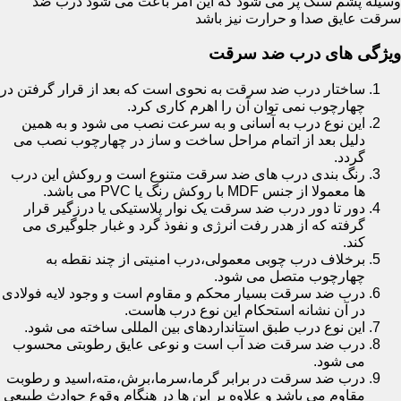
وسیله پشم سنگ پر می شود که این امر باعث می شود درب ضد
سرقت عایق صدا و حرارت نیز باشد
ویژگی های درب ضد سرقت
ساختار درب ضد سرقت به نحوی است که بعد از قرار گرفتن در
چهارچوب نمی توان آن را اهرم کاری کرد.
این نوع درب به آسانی و به سرعت نصب می شود و به همین
دلیل بعد از اتمام مراحل ساخت و ساز در چهارچوب نصب می
گردد.
رنگ بندی درب های ضد سرقت متنوع است و روکش این درب
ها معمولا از جنس MDF با روکش رنگ یا PVC می باشد.
دور تا دور درب ضد سرقت یک نوار پلاستیکی یا درزگیر قرار
گرفته که از هدر رفت انرژی و نفوذ گرد و غبار جلوگیری می
کند.
برخلاف درب چوبی معمولی،درب امنیتی از چند نقطه به
چهارچوب متصل می شود.
درب ضد سرقت بسیار محکم و مقاوم است و وجود لایه فولادی
در آن نشانه استحکام این نوع درب هاست.
این نوع درب طبق استانداردهای بین المللی ساخته می شود.
درب ضد سرقت ضد آب است و نوعی عایق رطوبتی محسوب
می شود.
درب ضد سرقت در برابر گرما،سرما،برش،مته،اسید و رطوبت
مقاوم می باشد و علاوه بر این ها در هنگام وقوع حوادث طبیعی