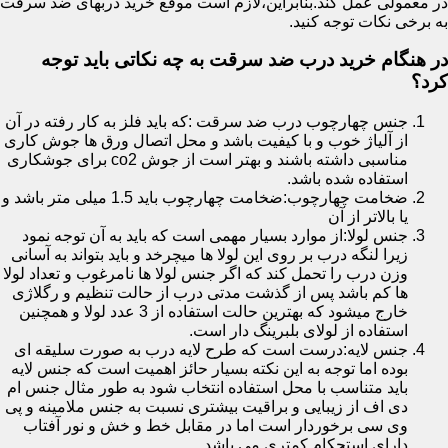
در معمولی عمل کند.بنابراین،لازم است موقع خرید دربهای ضد سرقت
به برخی نکات توجه کنید.
در هنگام خرید درب ضد سرقت به چه نکاتی باید توجه
کرد؟
جنس چهارچوب درب ضد سرقت :که باید فلز به کار رفته در آن
از آلیاژ خوب و با کیفیت باشد و محل اتصال ورق ها جوش کاری
مناسبی داشته باشند و بهتر است از جوش co2 برای جوشکاری
استفاده شده باشد.
ضخامت چهارچوب:ضخامت چهارچوب باید 1.5 میلی متر باشد و
یا بالاتر از آن
جنس لولا:از موارد بسیار مهمی است که باید به آن توجه نمود
زیرا لنگه درب بر روی این لولا ها میچرخد و باید بتواند به آسانی
وزن درب را تحمل کند که اگر جنس لولا ها نامرغوب و تعداد لولا
ها کم باشد پس از گذشت مدتی درب از حالت تنظیم و رگلاژی
خارج میشود که بهترین حالت استفاده از 3 عدد لولا و همچنین
استفاده از لولای بلبرینگ دار است.
جنس لایه:درست است که طرح لایه درب به صورت سلیقه ای
بوده اما توجه به این نکته بسیار حائز اهمیت است که جنس لایه
باید متناسب با محل استفاده انتخاب شود به طور مثال جنس ام
دی اف از زیبایی و براقیت بیشتری نسبت به جنس ملامینه و پی
وی سی برخوردار است اما در مقابل خط و خش و نور آفتاب
دارای استحکام کمتری می باشد.