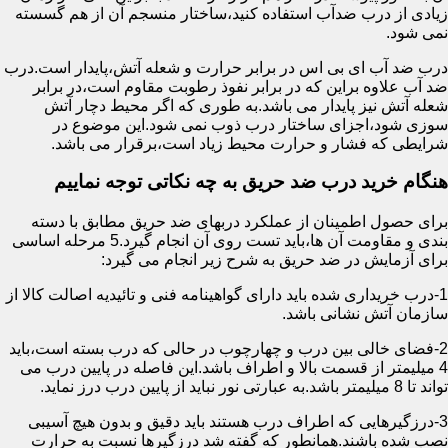
زیادی از درب ضدآب استفاده کنید،ساختار منسجم آن از هم گسسته
نمی شود.
درب ضد آب ای بی اس در برابر حرارت و شعله آتش،پایدار است.درب
ضد آب علاوه براین که در برابر نفوذ رطوبت مقاوم است،در برابر
شعله آتش نیز پایدار می باشد.به طوری که اگر محیط دچار آتش
سوزی شود،اجزای ساختار درب ذوب نمی شود.این موضوع در
شرایطی که فشار و حرارت محیط زیاد است،برقرار می باشد.
هنگام خرید درب ضد حریق به چه نکاتی توجه نماییم
برای حصول اطمینان از عملکرد دربهای ضد حریق مطابق با دسته
بندی و مقاومت آن ها،باید تست روی آن انجام گیرد.5 مرحله اساسی
برای آزمایش در ضد حریق به شرح زیر انجام می گیرد:
1-درب خریداری شده باید دارای گواهینامه فنی و تائیدیه اصالت کالا از
سازمان آتش نشانی باشد.
2-فضای خالی بین درب و چهارچوب در حالی که درب بسته است،باید
4 میلیمتر از قسمت بالا و اطراف باشد.این فاصله در پایین درب می
تواند تا 8 میلیمتر باشد.به عبارتی نور نباید از پایین درب درز نماید.
3-درزگیرهایی که اطراف درب هستند باید دقیق و بدون هیچ آسیبی
نصب شده باشند.همانطور که گفته شد درزگیرها نسبت به حرارت