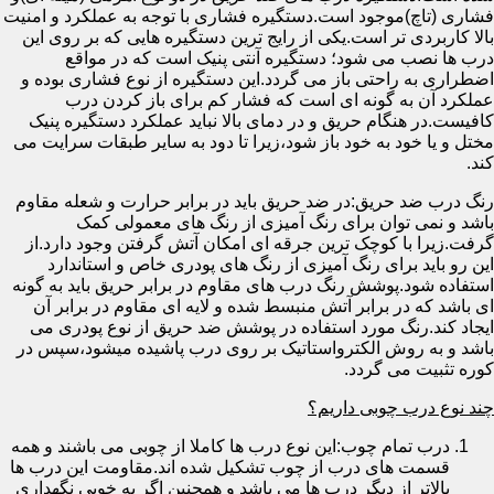
فشاری (تاچ)موجود است.دستگیره فشاری با توجه به عملکرد و امنیت
بالا کاربردی تر است.یکی از رایج ترین دستگیره هایی که بر روی این
درب ها نصب می شود؛ دستگیره آنتی پنیک است که در مواقع
اضطراری به راحتی باز می گردد.این دستگیره از نوع فشاری بوده و
عملکرد آن به گونه ای است که فشار کم برای باز کردن درب
کافیست.در هنگام حریق و در دمای بالا نباید عملکرد دستگیره پنیک
مختل و یا خود به خود باز شود،زیرا تا دود به سایر طبقات سرایت می
کند.
رنگ درب ضد حریق:در ضد حریق باید در برابر حرارت و شعله مقاوم
باشد و نمی توان برای رنگ آمیزی از رنگ های معمولی کمک
گرفت.زیرا با کوچک ترین جرقه ای امکان آتش گرفتن وجود دارد.از
این رو باید برای رنگ آمیزی از رنگ های پودری خاص و استاندارد
استفاده شود.پوشش رنگ درب های مقاوم در برابر حریق باید به گونه
ای باشد که در برابر آتش منبسط شده و لایه ای مقاوم در برابر آن
ایجاد کند.رنگ مورد استفاده در پوشش ضد حریق از نوع پودری می
باشد و به روش الکترواستاتیک بر روی درب پاشیده میشود،سپس در
کوره تثبیت می گردد.
چند نوع درب چوبی داریم؟
درب تمام چوب:این نوع درب ها کاملا از چوبی می باشند و همه
قسمت های درب از چوب تشکیل شده اند.مقاومت این درب ها
بالاتر از دیگر درب ها می باشد و همچنین اگر به خوبی نگهداری