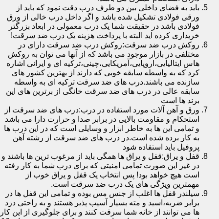
باید به فضای داخلی بین دو طرف درب دقت نمود که باید از
ورقی فولادی تشکیل شده باشد و اگر داخل درب خالی از ورق
فولادی باشد در حقیقت شما یک درب معمولی در ابعاد بزرگتر
خریداری کرده اید البته با پرداخت هزینه یک درب ضد سرقت!
روکش درب ضد سرقت:روکش درب ضد سرقت دارای در
مختلفی در بازار موجود می باشد که از آنها می توان به روکش
هاس ایتالیایی،اروپایی،آمریکایی،چینی،ترکیه ای و ایرانی اشاره
کرد که به واسطه سابقه خوبی که دارند از بهترین کشور های
سازنده می باشند.درب های ضد سرقت ترکیه ای به واسطه
سابقه عالی در درب های ضد سرقت خانگی از برترین های این
برند ها است
ورق و آهن آلات مورد استفاده در درب:درب های ضد سرقت از
استحکام و مقاومت بالایی در برابر صدا و حرارت دارا می باشد
و تمامی این ها به خاطر ابزار و وسایلی است که در این درب ها
به کار برده شده است.در درب های ضد سرقت از رشته آهن
پروفیل باید استفاده شود
قفل و یراق:قفل و یراق ها همگی باید از مرغوب ترین ها باشند و
در غیر این صورت تمامی امنیتی که برای درب شما به کار رفته
است هیچ خواهد بود! پس انتخاب یک قفل و یراق خوب از
مهمترین ویژگی های یک درب ضد سرقت است.
سیلندر قفل ها اغلب از جنس مس بوده و تمامی این قفل ها در
برابر ضربه،اسید و مته بسیار آسیب پذیر هستند و به راحتی دزد
ها می توانند از خانه شما سرقت کنند و برای جلوگیری از این کار