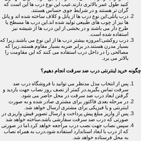
کنید طول عمر بالاتری دارند.عیب این نوع درب ها این است که
گران تر هستند و در شرایط جوی حساس هستند.
درب پانلی:این نوع درب ها از پانل و کلاف ساخته شده اند و پانل
ها نیز از چوب های طبیعی تولید شده اند.این درب ها مسطح یا
طرح دار می باشند و در بخشی از این درب ها از شیشه نیز
استفاده شده است.
درب روکشی:امروزه بیشتر درب ها از این نوع می باشند.زیرا که
بسیار مدرن هستند.در برابر ضربه بسیار مقاوم هستند.زیرا که
مصالحی را در داخل درب استفاده می کنند که این مقاومت را
بالاتر می برد.
چگونه خرید اینترنتی درب ضد سرقت انجام دهیم؟
پس از انتخاب مدل مدنظر می توانید با فروشگاه درب ضد
سرقت تماس بگیرید.در کمتر از نصف روز نصاب جهت بازدید و
گرفتن ابعاد درب ضد سرقت در محل حاضر می شود.
در مرحله بعدی فاکتور برای مشتری صادر شده و به صورت
اینترنتی و یا فیزیکی برای مشتری ارسال خواهد شد.
پس از واریز مبلغ پیش پرداخت و ارسال تصویر فیش واریزی در
صورتی که درب ضد سرقت سفارشی باشد،ساخته خواهد شد
سپس نصاب جهت نصب درب مراجعه خواهد کرد.اما در صورتی
که از درب با ابعاد استاندارد استفاده شود،درب به همراه نصاب
به محل فرستاده خواهد شد.