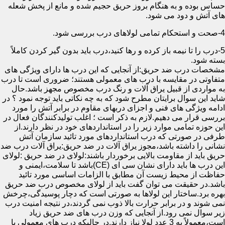
حساس بوده و به هنگام بروز حریق حجیم شده و مانع از پخش شعله
های آتش و دود می شود.
4-صحت و استحکام تمامی لولاهای درب بررسی شود.
5-درب را تا نیمه باز کرده و رها کنید،درب باید بدون گیر کردن کاملاً
بسته شود.
مشخصات درب ضد حریق:از آنجایی که این درب ها دارای ویژگی های
متفاوتی در مقایسه با درب های معمولی هستند؛ ضروری است تا درب
به مواردی از قبیل یراق آلات و رنگ درب مخصوص مجهز باشد.حال
شاید این سوال برایتان مطرح شود که به چه نکاتی باید توجه نمود ؟ در
ادامه ویژگی های فنی و اجزای دربهای مقاوم در برابر آتش را مورد
بررسی قرار می دهیم.لازم به ذکر است ؛ اغلب تولیدکنندگان فعال در
این حوزه تمامی موارد زیر را در استانداردهای خود در نظر دارند.از
طرفی در صورتی که درب استانداردهای مورد تائید سازمان آتش
نشانی را داشته باشد،مجوز یراق آلات در ضد حریق:یراق آلات درب ضد
حریق باید از مقاومت بالایی برخوردار باشند:لولای در ضد حریق :لولای
این درب ها باید دارای نشان سی ای (CE)باشد تا سلامت،ایمنی و
حفاظت از محیط زیست آن مطابق با الزامات اساسی مورد تائید
باشد.در حقیقت می توان گفت باید از لولای مخصوص درب ضد حریق
بهره برد.ساختار این لولاها به صورتی است که دچار پوسیدگی،چرخش
نمی شوند و در برابر حرارت بالا ذوب نمی گردند،در نتیجه امنیت درب
زیر سوال نمی رود.از آنجایی که وزن درب های ضد حریق زیاد
است،معمولاً به 3 عدد لولا نیاز دارند.در حالیکه درب های معمولی با