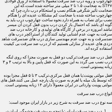
چهارچوب و رویه درب ضد سرقت:معمولاً با استفاده از ورق فولادی
ST۳۷ به ضخامت ۱.۵ تا ۲ میلی متر ساخته شده است،که این
ضخامت تأثیر شگرفی هنگام نصب و استحکام درب دارد،چرا که
چهارچوب ساخته شده با ضخامت کم مشکلات عدیده ای را هنگام
نصب برای نصاب به همراه دارد.نحوه ساخت چهارچوب درب باید به
گونه ای باشد که احتمال باز کردن درب بدون قفل کردن آن میسر
نباشد امروزه در برخی از کارگاه های تولیدی و کارخانه درب ضد
سرقت به جهت عدم آشنایی تولید کنندگان از استراکچر درب های
ضدسرقت و به جهت عدم مهندسی سازی درب های ضدسرقت شاهد
دزدی های عدیده از منازلی هستیم که از درب ضد سرقت بی کیفیت
استفاده کرده اند.
قفل درب ضد سرقت:ترکیب دو قفل به صورت مجزا که روی لنگه
درب نصب می گردد به این صورت که قفل پایین و بالا به ترتیب ۴ و ۳
زبانه پیستونی است.
قفل مولتی پوینت:یا همان قفل مرکزی،ترکیب ۳ تا ۵ قفل مجزا بوده
که توسط یک میله یا اهرم به صورت یک پارچه عمل می کنند،قفل های
مولتی پوینت وارداتی در ایران معمولاً دارای ۱۴ زبانه پیستونی است.
انواع درب ضد سرقت
سه نوع درب ضد سرقت به شرح زیر در بازار ایران موجود است:
درب ضد سرقت ایرانی:با توجه به پیشرفت چشمگیر ایران در