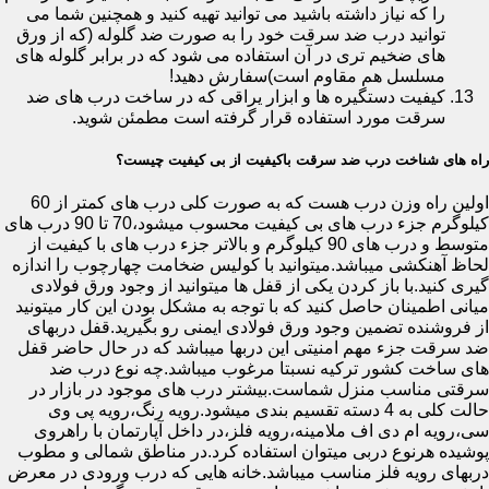
را که نیاز داشته باشید می توانید تهیه کنید و همچنین شما می
توانید درب ضد سرقت خود را به صورت ضد گلوله (که از ورق
های ضخیم تری در آن استفاده می شود که در برابر گلوله های
مسلسل هم مقاوم است)سفارش دهید!
کیفیت دستگیره ها و ابزار یراقی که در ساخت درب های ضد
سرقت مورد استفاده قرار گرفته است مطمئن شوید.
راه های شناخت درب ضد سرقت باکیفیت از بی کیفیت چیست؟
اولین راه وزن درب هست که به صورت کلی درب های کمتر از 60
کیلوگرم جزء درب های بی کیفیت محسوب میشود،70 تا 90 درب های
متوسط و درب های 90 کیلوگرم و بالاتر جزء درب های با کیفیت از
لحاظ آهنکشی میباشد.میتوانید با کولیس ضخامت چهارچوب را اندازه
گیری کنید.با باز کردن یکی از قفل ها میتوانید از وجود ورق فولادی
میانی اطمینان حاصل کنید که با توجه به مشکل بودن این کار میتونید
از فروشنده تضمین وجود ورق فولادی ایمنی رو بگیرید.قفل دربهای
ضد سرقت جزء مهم امنیتی این دربها میباشد که در حال حاضر قفل
های ساخت کشور ترکیه نسبتا مرغوب میباشد.چه نوع درب ضد
سرقتی مناسب منزل شماست.بیشتر درب های موجود در بازار در
حالت کلی به 4 دسته تقسیم بندی میشود.رویه رنگ،رویه پی وی
سی،رویه ام دی اف ملامینه،رویه فلز،در داخل آپارتمان با راهروی
پوشیده هرنوع دربی میتوان استفاده کرد.در مناطق شمالی و مطوب
دربهای رویه فلز مناسب میباشد.خانه هایی که درب ورودی در معرض