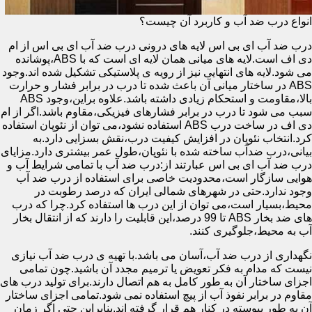
انواع درب ضد آب و کاربرد آن چیست؟
درب ضد آب ای بی اس لایه های درونی درب ضد آب ای بی اس از ام
دی اف است.لایه های میانی همان لایه ای است که با ABS،پوشانده
می شود.لایه های انتهایی نیز از رویه ی پلاستیکی تشکیل شده اند.وجود
ABS در ساختار میانی آن باعث شده تا درب در برابر فشار و حرارت
بالا،مقاومت و استحکام زیادی داشته باشد.علاوه براین،وجود ABS
سبب می شود تا درب در برابر فشارهای فیزیکی،مقاوم باشد.اگر از ام
دی اف در ساخت درب ABS استفاده نشود،می توان از نئوپان استفاده
کرد.انتخاب نئوپان در افزایش کیفیت درب،نقش بسزایی دارد.به
بیانی،درب ضدآب ساخته شده با نئوپان،طول عمر بیشتری دارد.مزایای
درب ضد آب ای بی اس عبارتند از:درب ضد آب با تمامی شرایط آب و
هوایی سازگار است،محدودیت خاصی برای استفاده از درب ضد آب
وجود ندارد.حتی در شهرهای شمالی ایران که درصد رطوبت در
محیط،بسیار است،می توان از این درب ها استفاده کرد.چرا که درب
های ضد بخار ABS تا 99 درصد،این قابلیت را دارند که از انتقال بخار
آب به محیط،جلوگیری کنند.
نگهداری از درب ضد آب،آسان می باشد.با تهیه ی درب ضد آب نیازی
نیست که مدام به فکر تعویض یا ترمیم مجدد آن باشید.چون تمامی
اجزای ساختار آن به طور کامل به هم اتصال دارند.برای تولید درب های
مقاوم در برابر نفوذ آب از پیچ استفاده نمی شود.تمامی اجزای ساختار
آن به طور پیوسته در کنار هم قرار گرفته اند.بنابراین حتی اگر زمان