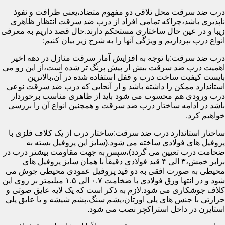
درب ضد سرقت محل تلاقی دو مفهوم متضاد،یعنی ظرافت و نفوذ
ناپذیری باشد،چراکه تمامی افراد از درب ضد سرقت انتظار ظاهری
زیبا و در عین حال ساختاری مستحکم دارند.حال قصد داریم به معرفی
انواع درب بپردازیم و ویژگی آنها را به شرح زیر بیان کنیم:
درب ضد سرقت:با توجه به افزایش آمار سرقت منازل در دهه اخیر
اهمیت درب ضد سرقت بیش از پیش پرنگ تر شده است،از این رو می
بایست کیفیت ساخت درب و قفل استفاده شده در آن،بالاترین
استاندارد ممکن را داشته باشد و از آنجایی که درب ضد سرقت نوعی
درب ورودی هم محسوب می شود باید از ظاهری مناسب برخوردار
باشد در ادامه ساختار درب ضد سرقت و همچنین انواع آن را بررسی
خواهیم کرد.
ساختار استاندارد درب ضد سرقت:ساختار درب از یک کلاف فلزی با
پروفیل های فولادی ساخته می شود.(سایز این پروفیل بسته به
ضخامت درب تعیین می گردد)،سپس به جهت مقاومت بیشتر درب در
برابر خمش،۳ الی ۴ قید فولادی دقیقاً با همان سایز پروفیل های
محیطی به صورت افقی به دو قید پروفیل عمودی محیطی جوش می
شود و در انتها ورق فولادی با ضخامت ۰.۷ الی ۱.۵ میلیمتر بر روی این
کلاف جوشکاری می شود.لازم به ذکر است که یک لایه عایق صوتی و
حرارتی با جنس های پلی اورتان،پشم سنگ،پشم شیشه و یا عایق پلی
استایرن در داخل استراکچر نصب می شود.