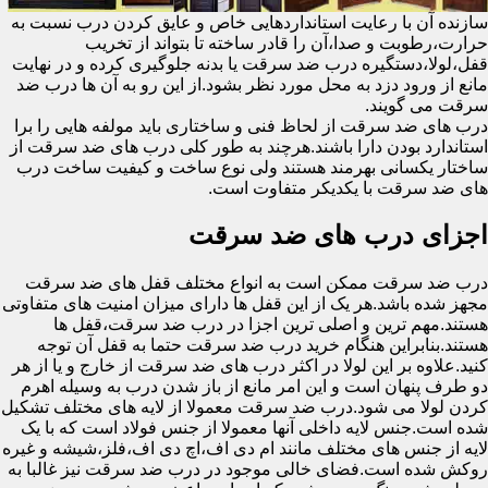
سازنده آن با رعایت استانداردهایی خاص و عایق کردن درب نسبت به
حرارت،رطوبت و صدا،آن را قادر ساخته تا بتواند از تخریب
قفل،لولا،دستگیره درب ضد سرقت یا بدنه جلوگیری کرده و در نهایت
مانع از ورود دزد به محل مورد نظر بشود.از این رو به آن ها درب ضد
سرقت می گویند.
درب های ضد سرقت از لحاظ فنی و ساختاری باید مولفه هایی را برا
استاندارد بودن دارا باشند.هرچند به طور کلی درب های ضد سرقت از
ساختار یکسانی بهرمند هستند ولی نوع ساخت و کیفیت ساخت درب
های ضد سرقت با یکدیکر متفاوت است.
اجزای درب های ضد سرقت
درب ضد سرقت ممکن است به انواع مختلف قفل های ضد سرقت
مجهز شده باشد.هر یک از این قفل ها دارای میزان امنیت های متفاوتی
هستند.مهم ترین و اصلی ترین اجزا در درب ضد سرقت،قفل ها
هستند.بنابراین هنگام خرید درب ضد سرقت حتما به قفل آن توجه
کنید.علاوه بر این لولا در اکثر درب های ضد سرقت از خارج و یا از هر
دو طرف پنهان است و این امر مانع از باز شدن درب به وسیله اهرم
کردن لولا می شود.درب ضد سرقت معمولا از لایه های مختلف تشکیل
شده است.جنس لایه داخلی آنها معمولا از جنس فولاد است که با یک
لایه از جنس های مختلف مانند ام دی اف،اچ دی اف،فلز،شیشه و غیره
روکش شده است.فضای خالی موجود در درب ضد سرقت نیز غالبا به