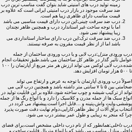
زمینه تولید درب های امنیتی شاید بتوان گفت مناسب ترین درب
ضد سرقت موجود در بازار درب امنیتی ایرانی است که علاوه بر
قیمت مناسب دارای ظاهری زیبا هم است.
درب ضد سرقت چینی:این درب دارای قیمت مناسبی می باشد
اما با توجه ساخت غیر استاندارد درب و همچنین ظاهر نچندان
زیبا پیشنهاد نمی شود.
درب ضد سرقت ترک:این درب دارای ساختار استانداردی می
باشد اما از از نظر قیمت مقرون به صرفه نیستند.
درب ورودی منزل
:درب لابی و یا درب ورودی ساختمان از جمله
عوامل تأثیر گذار در ظاهر کل ساختمان می باشد.طبق تحقیقات انجام
شده،درب لابی لوکس می تواند ارزش هر متر مربع از آپارتمان را ۱۰۰
تا ۵۰۰ هزار تومان افزایش دهد.
اصولاً درب ورودی آپارتمان با توجه به عرض و ارتفاع می تواند
ضخامتی بین ۵ تا ۷ سانتی متر داشته باشد و همچنین درب لابی می
تواند از ترکیب شیشه و چوب ساخته شود،علاوه بر این قابلیت تولید در
انواع سبک ها از جمله مدرن و کلاسیک را دارد و با انواع رنگ ها از جمله
پوششی،وایت واش،پتینه و …قابل اجرا است.پیشنهاد می گردد در
انتخاب یراق آلات از نظر ظاهر،کارایی،دوام نهایت دقت صورت پذیرد
چرا که منجر به زیبایی و طول عمر بیشتر درب می شود.
درب داخلی
:همانطور که از نام درب داخلی مشخص است،برای فضای
داخلی منازل مناسب می باشد که با انواع متریال قابلیت ساخت و