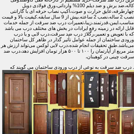
کاله،ضد برش و ضد دیلم 100% وارداتی،ورق فولادی دوبل
چهارطرفه،عایق حرارت و صوت،اکیپ نصاب حرفه ای با گارانتی
نصب 2 ساله،نصب 2 ساعته.بیش از 9 سال سابقه.کیفیت بالا و قیمت
مناسب.ایمن،قدرتمند،زیبا،تعمیرات درب ضد سرقت از جمله خدمات
قابل ارائه در زمینه رفع ایرادات در بخش های مختلف درب می باشد
که با تعویض و تعمیر،رگلاژ درب ضد سرقت،درب لابی و یا درب
ورودی ساختمان از جمله عوامل تأثیر گذار در ظاهر کل ساختمان
می‌باشد.طبق تحقیقات انجام شده،درب لابی لوکس می‌تواند ارزش هر
متر مربع از آپارتمان را ۱۰۰ تا ۵۰۰ هزار تومان افزایش دهد،درب ضد
سرقت چینی در کوهبنان،
.
درب ضد سرقت به نوعی از درب ورودی ساختمان می گویند که