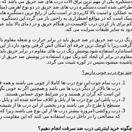
دستگیره یکی از مهم ترین یراق آلات درب های ضد حریق می باشد که دا
طراحی شده است.دستگیره درب های ضد حریق در دو نوع اهرمی (میله
به عملکرد و امنیت بالا کاربردی تر است.یکی از رایج ترین دستگیره ه
پنیک است که در مواقع اضطراری به راحتی باز می گردد.این دستگیره ا
کم برای باز کردن درب کافیست.در هنگام حریق و در دمای بالا نباید عمل
دود به سایر طبقات سرایت می کند.
رنگ درب ضد حریق:در ضد حریق باید در برابر حرارت و شعله مقاوم با
گرفت.زیرا با کوچک ترین جرقه ای امکان آتش گرفتن وجود دارد.از این 
استاندارد استفاده شود.پوشش رنگ درب های مقاوم در برابر حریق باید ب
مقاوم در برابر آن ایجاد کند.رنگ مورد استفاده در پوشش ضد حریق از
پاشیده میشود،سپس در کوره تثبیت می گردد.
چند نوع درب چوبی داریم؟
درب تمام چوب:این نوع درب ها کاملا از چوبی می باشند و هم
درب ها بالاتر از دیگر درب ها می باشد و همچنین اگر به خوبی نگ
این است که گران تر هستند و در شرایط جوی حساس هستند.
درب پانلی:این نوع درب ها از پانل و کلاف ساخته شده اند و پانل 
مسطح یا طرح دار می باشند و در بخشی از این درب ها از شیشه
درب روکشی:امروزه بیشتر درب ها از این نوع می باشند.زیرا که 
که مصالحی را در داخل درب استفاده می کنند که این مقاومت را ب
چگونه خرید اینترنتی درب ضد سرقت انجام دهیم؟