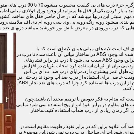
.با باز کردن یکی از قفل ها میتوانید از وجود ورق فولادی میانی اطمی
 مهم امنیتی این دربها میباشد که در حال حاضر قفل های ساخت کشو
ب های موجود در بازار در حالت کلی به 4 دسته تقسیم بندی میشود.رویه رنگ،رویه پی وی سی،رویه 
هایی که درب ورودی در معرض تابش نور خورشید میباشد دربهای ضد 
اف است.لایه های میانی همان لایه ای است که با
ABS،پوشانده می شود.لایه های انتهایی نیز از رویه ی پلاستیکی تشکیل شده اند.وجود ABS در ساختار میانی آن باعث شده تا درب در
برابر فشار و حرارت بالا،مقاومت و استحکام زیادی داشته باشد.علاوه براین،وجود ABS سبب می شود تا درب در برابر فشارهای
ر از ام دی اف در ساخت درب ABS استفاده نشود،می توان از نئوپان استفاده کرد.انتخاب نئوپان در افزایش
پان،طول عمر بیشتری دارد.مزایای درب ضد آب ای بی اس
دیت خاصی برای استفاده از درب ضد آب وجود ندارد.حتی در
شهرهای شمالی ایران که درصد رطوبت در محیط،بسیار است،می توان از این درب ها استفاده کرد.چرا که درب های ضد بخار ABS
ست که مدام به فکر تعویض یا ترمیم مجدد آن باشید.چون
ب های مقاوم در برابر نفوذ آب از پیچ استفاده نمی شود.تمامی
حتی اگر زمان زیادی از درب ضدآب استفاده کنید،ساختار
 آب علاوه براین که در برابر نفوذ رطوبت مقاوم است،در
ش سوزی شود،اجزای ساختار درب ذوب نمی شود.این موضوع در