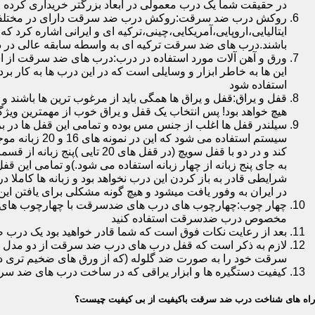
در حقیقت شما یک درب معمولی در ابعاد بزرگتر خریداری کرده ا
روکش درب ضد سرقت:روکش درب ضد سرقت دارای در مختلفی در 
ایتالیایی،اروپایی،آمریکایی،چینی،ترکیه ای و ایرانی اشاره کرد 
باشند.درب های ضد سرقت ترکیه ای به واسطه سابقه عالی در د
ورق و آهن آلات مورد استفاده در درب:درب های ضد سرقت از است
این ها به خاطر ابزار و وسایلی است که در این درب ها به کار 
استفاده شود
قفل و یراق:قفل و یراق ها همگی باید از مرغوب ترین ها باشند 
هیچ خواهد بود! پس انتخاب یک قفل و یراق خوب از مهمترین و
سیلندر قفل ها اغلب از جنس مس بوده و تمامی این قفل ها در برا
سیستم استفاد
به جای پنج زبانه از چهار زبانه استفاده می شود.)و تمامی این 
شرایطی قادر به باز کردن این درب نخواهد بود و زبانه ها کاملا
در ایران به وفور یافت میشود و هیچ گونه مشکلی برای یافتن این
چهار چوب:چهارچوب های درب های ضدسرقت با چهارچوب های درب ه
مخصوص درب ضدسرقت استفاده کنید
بعد از رعایت نکات فوق است که شما قادر خواهید بود یک درب 
لازم به ذکر است که قفل درب های درب ضد سرقت از دو مدل سویچی
سرقت خود را به صورت ضد گلوله (که از ورق های ضخیم تری در
کیفیت دستگیره ها و ابزار یراقی که در ساخت درب های ضد سر
راه های شناخت درب ضد سرقت باکیفیت از بی کیفیت چیست؟