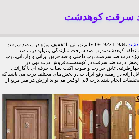
ضد سرقت کوهدشت
هدشت
،09192211934-خانم تهرانی-با تخفیف ویژه درب ضد سرقت
نطقه کوهدشت،درب ضد سرقت،نمایندگی و تولید درب ضد
یژه درب ضد سرقت،درب داخلی و ضد حریق ایرانی و وارداتی.درب
ز پخش درب ضد سرقت در کوهدشت،فروش درب لابی در
ل گاوصندوقی کاله،ضد برش و ضد دیلم 100% وارداتی،ورق فولادی دوبل چهارطرفه،عایق حرارت و صوت،اکیپ نصاب حرفه ای با گارانتی
مله خدمات قابل ارائه در زمینه رفع ایرادات در بخش های مختلف درب می باشد که
حقیقات انجام شده،درب لابی لوکس می‌تواند ارزش هر متر مربع از