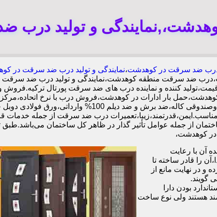
دشت،,نمایندگی و تولید درب 
رب ضد سرقت در کوهدشت
،
نمایندگی و تولید درب ضد سرقت در کو
،درب ضد سرقت منطقه کوهدشت،نمایندگی و تولید درب ضد سرقت م
ت،تولید کننده و نماینده درب های ضد سرقت پورتال ترکیه.فروش و
شت،حمل بار ادارات در کوهدشت،فروش درب با نرخ اتحاده،مرک
کوهدشت،ایمن ترین درب ضد سرقت-خرید مستقیم از کارخانه قف
ل سابقه.کیفیت بالا و قیمت مناسب.ایمن،قدرتمند،زیبا،تعمیرات درب ضد سرقت از ج
تمان از جمله عوامل تأثیر گذار در ظاهر کل ساختمان می‌باشد.طبق ت
 آن با رعایت
ن را قادر ساخته تا
 و در نهایت مانع از
 گویند.
ندارد بودن دارا
ند هستند ولی نوع ساخت