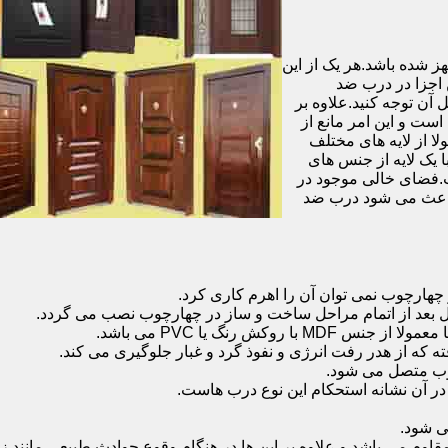
شده باشد.هر یک از این
 اجزا در درب ضد
آن توجه کنید.علاوه بر
است و این امر مانع از
 از لایه های مختلف
 یک لایه از جنس های
.فضای خالی موجود در
 باعث می شود درب ضد
هارچوب نمی توان آن را اهرم کاری کرد.
ل بعد از اتمام مراحل ساخت و ساز در چهارچوب نصب می گردد.
 رنگ یا PVC می باشد.
ه که از هدر رفت انرژی و نفوذ گرد و غبار جلوگیری می کند.
وب متصل می شود.
ر آن نشانه استحکام این نوع درب هاست.
 شود.
 می باشد و علاوه بر این ها در هنگام وقوع حوادث طبیعی مانند زل