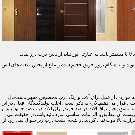
وده و به هنگام بروز حریق حجیم شده و مانع از پخش شعله های آتش
ه مواردی از قبیل یراق آلات و رنگ درب مخصوص مجهز باشد.حال
رسی قرار می دهیم.لازم به ذکر است ؛ اغلب تولیدکنندگان فعال در این
ته باشد،مجوز یراق آلات در ضد حریق:یراق آلات درب ضد حریق باید از
ای نشان سی ای (CE)باشد تا سلامت،ایمنی و حفاظت از محیط زیست آن مطابق با الزامات اساسی مورد تائید باشد.در حقیقت می
رت بالا ذوب نمی گردند،در نتیجه امنیت درب زیر سوال نمی رود.از