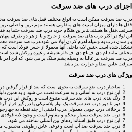
اجزای درب های ضد سرقت
درب ضد سرقت ممکن است به انواع مختلف قفل های ضد سرقت مجهز 
قفل ها دارای میزان امنیت های متفاوتی هستند.مهم ترین و اصلی ترین
سرقت،قفل ها هستند.بنابراین هنگام خرید درب ضد سرقت حتما به قفل 
این لولا در اکثر درب های ضد سرقت از خارج و یا از هر دو طرف پنهان 
باز شدن درب به وسیله اهرم کردن لولا می شود.درب ضد سرقت معمولا
تشکیل شده است.جنس لایه داخلی آنها معمولا از جنس فولاد است که با
مختلف مانند ام دی اف،اچ دی اف،فلز،شیشه و غیره روکش شده است
درب ضد سرقت نیز غالبا به وسیله پشم سنگ پر می شود که این امر
سرقت عایق صدا و حرارت نیز باشد
ویژگی های درب ضد سرقت
ساختار درب ضد سرقت به نحوی است که بعد از قرار گرفتن در چ
این نوع درب به آسانی و به سرعت نصب می شود و به همین دلی
رنگ بندی درب های ضد سرقت متنوع است و روکش این درب ها معمولا از جنس MDF با روکش
دور تا دور درب ضد سرقت یک نوار پلاستیکی یا درزگیر قرار گرفت
برخلاف درب چوبی معمولی،درب امنیتی از چند نقطه به چهارچ
درب ضد سرقت بسیار محکم و مقاوم است و وجود لایه فولادی د
این نوع درب طبق استانداردهای بین المللی ساخته می شود.
درب ضد سرقت ضد آب است و نوعی عایق رطوبتی محسوب می
درب ضد سرقت در برابر گرما،سرما،برش،مته،اسید و رطوبت مقاوم