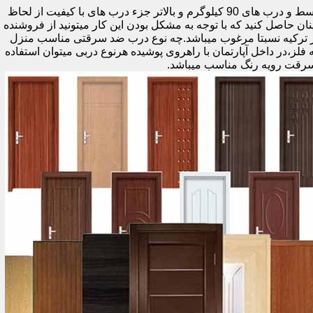
اولین راه وزن درب هست که به صورت کلی درب های کمتر از 60 کیلوگرم جزء درب های بی کیفیت محسوب میشود،70 تا 90 درب های متوسط و درب های 90 کیلوگرم و بالاتر جزء درب های با کیفیت از لحاظ
نان حاصل کنید که با توجه به مشکل بودن این کار میتونید از فروشنده
ر ترکیه نسبتا مرغوب میباشد.چه نوع درب ضد سرقتی مناسب منزل
ام دی اف ملامینه،رویه فلز،در داخل آپارتمان با راهروی پوشیده هرنوع دربی میتوان استفاده
سرقت رویه رنگ مناسب میباشد.