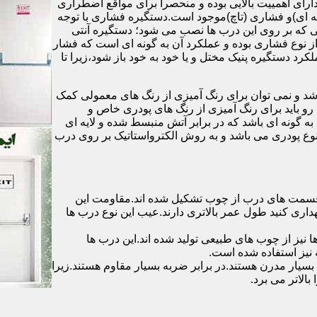
رای اهمییت بالایی بوده و منحصرا برای مواقع اضطراری
 ای)و فشاری (تاچ)موجود است.دستگیره فشاری با توجه
ایی که بر روی این درب ها نصب می شود؛ دستگیره آنتی
ز نوع فشاری بوده و عملکرد آن به گونه ای است که فشار
کرد دستگیره پنیک مختل و یا خود به خود باز شود،زیرا تا
شد و نمی توان برای رنگ آمیزی از رنگ های معمولی کمک
رو باید برای رنگ آمیزی از رنگ های پودری خاص و
ه گونه ای باشد که در برابر آتش منبسط شده و لایه ای
 نوع پودری می باشد و به روش الکترواستاتیک بر روی درب
ه قسمت های درب از چوب تشکیل شده اند.مقاومت این
هداری کنید طول عمر بالاتری دارند.عیب این نوع درب ها
ها نیز از چوب های طبیعی تولید شده اند.این درب ها
 نیز استفاده شده است.
بسیار مدرن هستند.در برابر ضربه بسیار مقاوم هستند.زیرا
الاتر می برد.