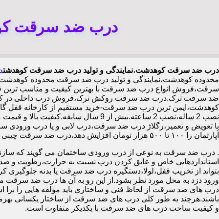
درب ضد سرقت کوه
درب ضد سرقت کوهدشت
،
نمایندگی و تولید درب ضد سرقت کوهدشت
د
محدوده کوهدشت،نمایندگی و تولید درب ضد سرقت محدوده کوهدشت
سرقت،فروش انواع درب ضد سرقت با بهترین کیفیت و مناسب ترین قیم
ضد سرقت ترک.درب ضد سرقت روکش ترک،فروش درب داخلی در کوهد
نصب 2 ساله،نصب 2 ساعته.بیش از 9 سا
با تعویض و تعمیر،رگلاژ درب ضد سرقت،درب لابی و یا درب ورودی ساخ
آپارتمان را ۱۰۰ تا ۵۰۰ هزار تومان افزایش دهد،درب ضد سرقت چینی در کوهدشت،
.
درب ضد سرقت به نوعی از درب ورودی ساختمان می گویند که سازنده
استانداردهایی خاص و عایق کردن درب نسبت به حرارت،رطوبت و صدا،آ
بتواند از تخریب قفل،لولا،دستگیره درب ضد سرقت یا بدنه جلوگیری کرده
ورود دزد به محل مورد نظر بشود.از این رو به آن ها درب ضد سرقت می
درب های ضد سرقت از لحاظ فنی و ساختاری باید مولفه هایی را برا استا
باشند.هرچند به طور کلی درب های ضد سرقت از ساختار یکسانی بهرم
و کیفیت ساخت درب های ضد سرقت با یکدیکر متفاوت است.