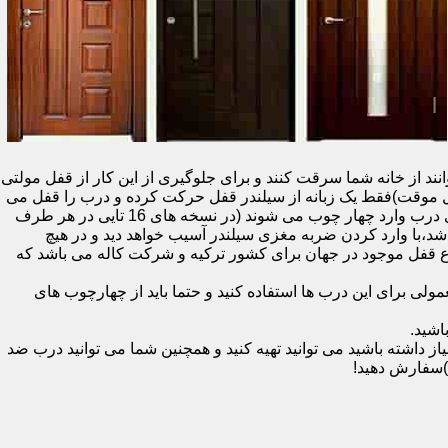
نند از خانه شما سرقت کنند و برای جلوگیری از این کار از قفل مولتی
قفل یک سویچ (به معنای قفل موقت)فقط یک زبانه از سیلندر قفل حرکت کرده و درب را قفل می
کند و در دو با قفل سویچ (در قفل های 20 تایی )پنج زبانه از قسمت بالای درب،پانزده زبانه هم از قسمت بالا،وسط و پایین قسمت کناری درب وارد چهار چوب می شوند (در نسخه های 16 تایی در هر طرف
اشد،با وارد کردن ضربه مغزی سیلندر آسیب خواهد دید و در هیچ
ن نوع قفل موجود در جهان برای کشور ترکیه و شرکت کاله می باشد که
 برای این درب ها استفاده کنید و حتما باید از چهارچوب های
اشید.
داشته باشید می توانید تهیه کنید و همچنین شما می توانید درب ضد
)سفارش دهید!