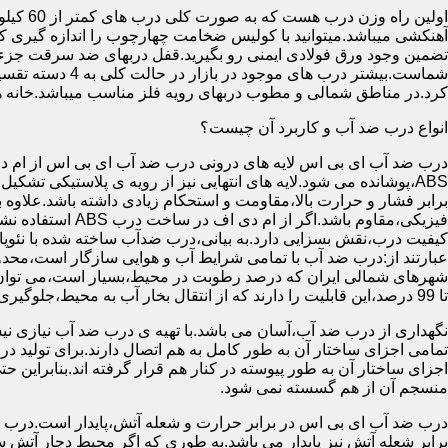
آهنکشی میباشد.میتوانید با کولیس ضخامت چهارچوب را اندازه گیری کنید
تضمین وجود ورق فولادی ایمنی رو بگیرید.قفل دربهای ضد سرقت جزء
شماست.بیشتر در
کرد.در مناطق شمالی و مطوب دربهای رویه فلز مناسب میباشد.خانه 
انواع درب ضد آب و کاربرد آن چیست؟
درب ضد آب ای بی اس لایه های درونی درب ضد آب ای بی اس از ام دی 
فیزیکی،مقاوم باشد.اگ
کیفیت درب،نقش بسزایی دارد.به بیانی،درب ضدآب ساخته شده با نئو
عبارتند از:درب ضد آب با تمامی شرایط آب و هوایی سازگار است،محدو
تا 99 درصد،این قابلیت را دارند که از انتقال بخار آب به محیط،جلوگیری کنند.
نگهداری از درب ضد آب،آسان می باشد.با تهیه ی درب ضد آب نیازی نی
تمامی اجزای ساختار آن به طور کامل به هم اتصال دارند.برای تولید در
اجزای ساختار آن به طور پیوسته در کنار هم قرار گرفته اند.بنابراین 
منسجم آن از هم گسسته نمی شود.
درب ضد آب ای بی اس در برابر حرارت و شعله آتش،پایدار است.درب ضد
برابر شعله آتش نیز پایدار می باشد.به طوری که اگر محیط دچار آت