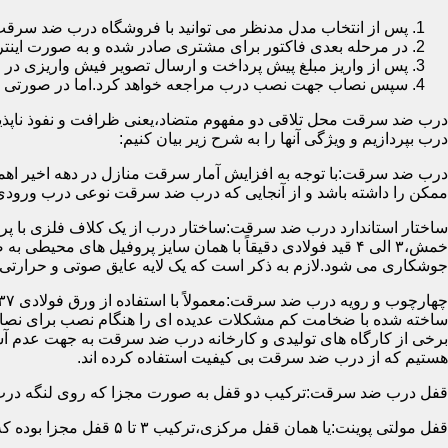
پس از انتخاب مدل مدنظر می توانید با فروشگاه درب ضد سرقت
در مرحله بعدی فاکتور برای مشتری صادر شده و به صورت اینتر
پس از واریز مبلغ پیش پرداخت و ارسال تصویر فیش واریزی 
سپس نصاب جهت نصب درب مراجعه خواهد کرد.اما در صورتی که از
درب ضد سرقت محل تلاقی دو مفهوم متضاد،یعنی ظرافت و نفوذ ناپذیر
درب بپردازیم و ویژگی آنها را به شرح زیر بیان کنیم:
درب ضد سرقت:با توجه به افزایش آمار سرقت منازل در دهه اخیر اهم
ممکن را داشته باشد و از آنجایی که درب ضد سرقت نوعی درب ورودی 
ساختار استاندارد درب ضد سرقت:ساختار درب از یک کلاف فلزی با پر
جوشکاری می شود.لازم به ذکر است که یک لایه عایق صوتی و حرارتی 
ساخته شده با ضخامت کم مشکلات عدیده ای را هنگام نصب برای نصاب 
برخی از کارگاه های تولیدی و کارخانه درب ضد سرقت به جهت عدم 
هستیم که از درب ضد سرقت بی کیفیت استفاده کرده اند.
قفل درب ضد سرقت:ترکیب دو قفل به صورت مجزا که روی لنگه درب نصب می گردد به 
قفل مولتی پوینت:یا همان قفل مرکزی،ترکیب ۳ تا ۵ قفل مجزا بوده که توسط یک میله یا اهرم به صورت یک پارچه عمل می کنند،قفل های مولتی پوینت وارداتی در ایران معمولاً دارای ۱۴ زبانه پیستونی است.