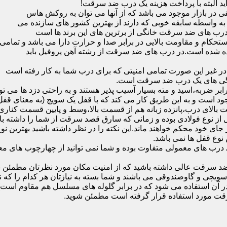
ید البته با پرداخت هزینه یک درب ضد سرقت!
بازار موجود می باشد که از آنها می توان به روکش هاس
که به واسطه سابقه خوبی که دارند از بهترین کشور های سازنده می
رب های ضد سرقت خانگی از برترین های این برند ها است
حکام و مقاومت بالایی در برابر صدا و حرارت دارا می باشد و تمامی
برده شده است.در درب های ضد سرقت از رشته آهن پروفیل باید
و در غیر این صورت تمامی امنیتی که برای درب شما به کار رفته است
یژگی های یک درب ضد سرقت است.
بر ضربه،اسید و مته بسیار آسیب پذیر هستند و به راحتی دزد ها می توا
ه می شود که این در نمونه های 16 و 20 زبانه موجود است و به این طریق کار می کند که با 
قفل از نوع فولادی بوده و زمانی که سارق قصد سرقت از شما را داشته ب
 در جای خود محکم خواهند ماند.این نکته را در نظر داشته باشید بهتری
 نوع قفل ها نمی باشد.
ای معمولی متفاوت بوده و شما نمی توانید از چهارچوب های معمولی
ضد سرقت عالی داشته باشید که از امنیت مکان مورد نظرتان مطمئن ب
 و گاوصندوقی می باشند و شما بسته به نیازتان هر کدام را که نیاز 
 آن استفاده می شود که در برابر گلوله های مسلسل هم مقاوم است
قت مورد استفاده قرار گرفته است مطمئن شوید.