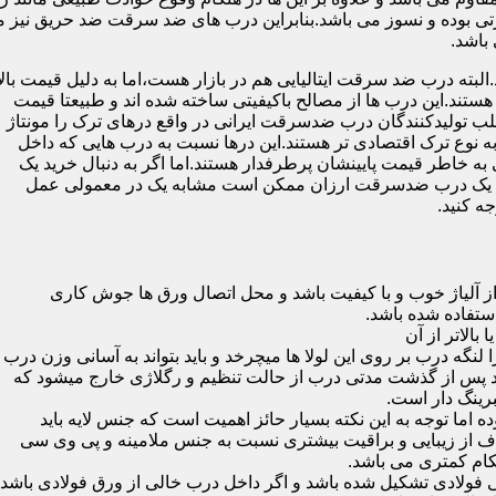
 بوده و نسوز می باشد.بنابراین درب های ضد سرقت ضد حریق نیز می
باشد.
لبته درب ضد سرقت ایتالیایی هم در بازار هست،اما به دلیل قیمت بال
تند.این درب ها از مصالح باکیفیتی ساخته شده اند و طبیعتا قیمت
اغلب تولیدکنندگان درب ضدسرقت ایرانی در واقع درهای ترک را مونتاژ
به نوع ترک اقتصادی تر هستند.این درها نسبت به درب هایی که داخل
خاطر قیمت پایینشان پرطرفدار هستند.اما اگر به دنبال خرید یک
 که یک درب ضدسرقت ارزان ممکن است مشابه یک در معمولی عمل
ه کنید.
ز آلیاژ خوب و با کیفیت باشد و محل اتصال ورق ها جوش کاری
 لنگه درب بر روی این لولا ها میچرخد و باید بتواند به آسانی وزن درب
باشد پس از گذشت مدتی درب از حالت تنظیم و رگلاژی خارج میشود که
ما توجه به این نکته بسیار حائز اهمیت است که جنس لایه باید
ف از زیبایی و براقیت بیشتری نسبت به جنس ملامینه و پی وی سی
کام کمتری می باشد.
ی فولادی تشکیل شده باشد و اگر داخل درب خالی از ورق فولادی باشد