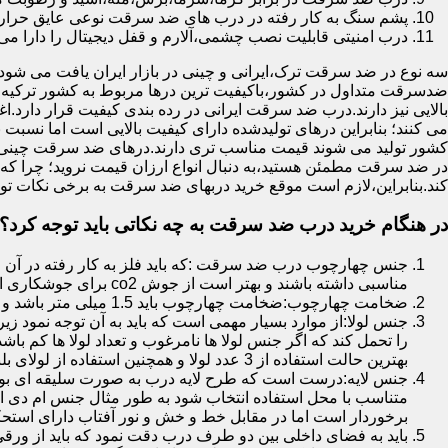
پشم سنگ به کار رفته در درب های ضد سرقت نوعی عایق حرارتی
درب امنیتی قابلیت نصب چشمی،آلارم و قفل دیجیتال را دارا می 
سه نوع در ضد سرقت ترک،ایرانی و چینی در بازار ایران یافت می شود.ا
ضدسرقت متداول در کشور،باکیفیت ترین درها مربوط به کشور ترکیه هس
بالایی نیز دارند.درب ضد سرقت ایرانی در رده بندی کیفیت قرار دارد.
می کنند؛ بنابراین درهای تولیدشده دارای کیفیت بالایی است اما نسبت 
کشور تولید می شوند قیمت مناسب تری دارند.درهای ضد سرقت چینی به 
در ضد سرقت مطمئن هستید،به دنبال انواع ارزان قیمت نروید؛ چرا
کند.بنابراین،لازم است موقع خرید دربهای ضد سرقت به برخی نکات توج
در هنگام خرید درب ضد سرقت به چه نکاتی باید توجه کرد؟
جنس چهارچوب درب ضد سرقت :که باید فلز به کار رفته در آن ا
مناسبی داشته باشند و بهتر است از جوش co2 برای جوشکاری استفاده شده باشد.
ضخامت چهارچوب:ضخامت چهارچوب باید 1.5 میلی متر باشد و یا بالاتر از آن
جنس لولا:از موارد بسیار مهمی است که باید به آن توجه نمود زیرا
را تحمل کند که اگر جنس لولا ها نامرغوب و تعداد لولا ها کم 
بهترین حالت استفاده از 3 عدد لولا و همچنین استفاده از لولای بلبرینگ دار است.
جنس لایه:درست است که طرح لایه درب به صورت سلیقه ای بوده ا
متناسب با محل استفاده انتخاب شود به طور مثال جنس ام دی ا
برخوردار است اما در مقابل خط و خش و نور آفتاب دارای استح
باید به فضای داخلی بین دو طرف درب دقت نمود که باید از ورق