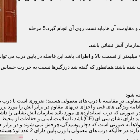
برای حصول اطمینان از عملکرد دربهای ضد حریق مطابق با دسته بندی و مقاومت آن ها،باید تست روی آن انجام گیرد.5 مرحله
صب شده باشند.همانطور که گفته شد درزگیرها نسبت به حرارت حساس ب
تفاوتی در مقایسه با درب های معمولی هستند؛ ضروری است تا درب ب
 ادامه ویژگی های فنی و اجزای دربهای مقاوم در برابر آتش را مورد بر
 در صورتی که درب استانداردهای مورد تائید سازمان آتش نشانی را داش
مقاومت بالایی برخوردار باشند:لولای در ضد حریق :لولای این درب ها باید دار
لاها به صورتی است که دچار پوسیدگی،چرخش نمی شوند و در برابر حرا