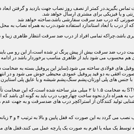
 تماس بگیرید.در کمتر از نصف روز نصاب جهت بازدید و گرفتن ابع
نتی و یا فیزیکی برای مشتری ارسال خواهد شد.
در صورتی که درب ضد سرقت سفارشی باشد،ساخته خواهد شد
 درب با ابعاد استاندارد استفاده شود،درب به همراه نصاب به محل 
ی باشد،چراکه تمامی افراد از درب ضد سرقت انتظار ظاهری زیبا و د
یت درب ضد سرقت بیش از پیش پرنگ تر شده است،از این رو می بایست
هم محسوب می شود باید از ظاهری مناسب برخوردار باشد در ادامه س
وفیل های فولادی ساخته می شود.(سایز این پروفیل بسته به ضخامت 
با جنس های پلی اورتان،پشم سنگ،پشم شیشه و یا عایق پلی استایرن
چهارچوب و رویه درب ضد سرقت:معمولاً با استفاده از ورق فولادی ST۳۷ به ضخامت 
به همراه دارد.نحوه ساخت چهارچوب درب باید به گونه ای باشد که ا
آشنایی تولید کنندگان از استراکچر درب های ضدسرقت و به جهت عد
این صورت که قفل پایین و بالا به ترتیب ۴ و ۳ زبانه پیستونی است.