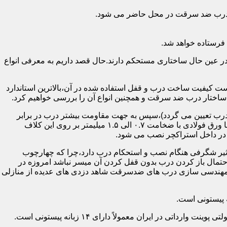
اد درب ضد سرقت در محل حاضر می شود.
فرستاده خواهد شد.
ر عین حال ساختاری مستحکم دارند.حال قصد داریم به معرفی انواع
 کیفیت ساخت درب و قفل استفاده شده در آن،بالاترین استاندارد
اختار درب ضد سرقت و همچنین انواع آن را بررسی خواهیم کرد.
درب تعیین می گردد)،سپس به جهت مقاومت بیشتر درب در برابر
خمش،۳ الی ۴ قید فولادی دقیقاً با همان سایز پروفیل های محیطی به صورت افقی به دو قید پروفیل عمودی محیطی جوش می شود و در انتها ورق فولادی با ضخامت ۰.۷ الی ۱.۵ میلیمتر بر روی این کلاف
 در داخل استراکچر نصب می شود.
۱.۵ تا ۲ میلی متر ساخته شده است،که این ضخامت تأثیر شگرفی هنگام نصب و استحکام درب دارد،چرا که چهارچوب
حتمال باز کردن درب بدون قفل کردن آن میسر نباشد امروزه در
م مهندسی سازی درب های ضدسرقت شاهد دزدی های عدیده از منازلی