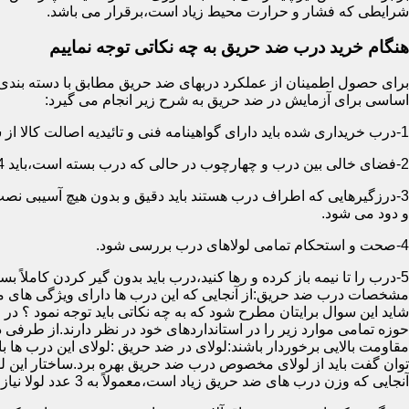
شرایطی که فشار و حرارت محیط زیاد است،برقرار می باشد.
هنگام خرید درب ضد حریق به چه نکاتی توجه نماییم
اساسی برای آزمایش در ضد حریق به شرح زیر انجام می گیرد:
1-درب خریداری شده باید دارای گواهینامه فنی و تائیدیه اصالت کالا از سازمان آتش نشانی باشد.
2-فضای خالی بین درب و چهارچوب در حالی که درب بسته است،باید 4 میلیمتر از قسمت بالا و اطراف باشد.این فاصله در پایین درب می تواند تا 8 میلیمتر باشد.به عبارتی نور نباید از پایین درب درز نماید.
3-درزگیرهایی که اطراف درب هستند باید دقیق و بدون هیچ آسیبی ن
و دود می شود.
4-صحت و استحکام تمامی لولاهای درب بررسی شود.
5-درب را تا نیمه باز کرده و رها کنید،درب باید بدون گیر کردن کاملاً بسته شود.
مشخصات درب ضد حریق:از آنجایی که این درب ها دارای ویژگی های م
شاید این سوال برایتان مطرح شود که به چه نکاتی باید توجه نمود ؟ در
حوزه تمامی موارد زیر را در استانداردهای خود در نظر دارند.از طرفی
توان گفت باید از لولای مخصوص درب ضد حریق بهره برد.ساختار این لو
آنجایی که وزن درب های ضد حریق زیاد است،معمولاً به 3 عدد لولا نیاز دارند.در حالیکه درب های معمولی با وزن پایین دارای 2 عدد لولا هستند.