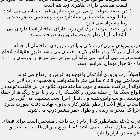
قیمت مناسب دارای ظاهری زیبا هم است.
درب ضد سرقت چینی:این درب دارای قیمت مناسبی می باشد
اما با توجه ساخت غیر استاندارد درب و همچنین ظاهر نچندان
زیبا پیشنهاد نمی شود.
درب ضد سرقت ترک:این درب دارای ساختار استانداردی می
باشد اما از از نظر قیمت مقرون به صرفه نیستند.
درب ورودی منزل
:درب لابی و یا درب ورودی ساختمان از جمله
عوامل تأثیر گذار در ظاهر کل ساختمان می باشد.طبق تحقیقات انجام
شده،درب لابی لوکس می تواند ارزش هر متر مربع از آپارتمان را ۱۰۰
تا ۵۰۰ هزار تومان افزایش دهد.
اصولاً درب ورودی آپارتمان با توجه به عرض و ارتفاع می تواند
ضخامتی بین ۵ تا ۷ سانتی متر داشته باشد و همچنین درب لابی می
تواند از ترکیب شیشه و چوب ساخته شود،علاوه بر این قابلیت تولید در
انواع سبک ها از جمله مدرن و کلاسیک را دارد و با انواع رنگ ها از جمله
پوششی،وایت واش،پتینه و …قابل اجرا است.پیشنهاد می گردد در
انتخاب یراق آلات از نظر ظاهر،کارایی،دوام نهایت دقت صورت پذیرد
چرا که منجر به زیبایی و طول عمر بیشتر درب می شود.
درب داخلی
:همانطور که از نام درب داخلی مشخص است،برای فضای
داخلی منازل مناسب می باشد که با انواع متریال قابلیت ساخت و
عرضه در بازار را دارد.