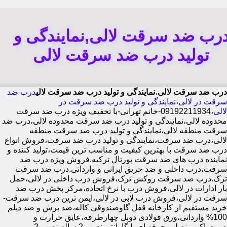
رب ضد سرقت لالی,نمایندگی و
تولید درب ضد سرقت لالی
درب ضد سرقت لالی
،
نمایندگی و تولید درب ضد سرقت لالی
درب ضد
سرقت در لالی
،
نمایندگی و تولید درب ضد سرقت در
لالی
،09192211934-خانم تهرانی-با تخفیف ویژه درب ضد سرقت
محدوده لالی،نمایندگی و تولید درب ضد سرقت محدوده لالی،درب ضد
سرقت منطقه لالی،نمایندگی و تولید درب ضد سرقت منطقه
لالی،درب ضد سرقت،نمایندگی و تولید درب ضد سرقت،فروش انواع
درب ضد سرقت با بهترین کیفیت و مناسب ترین قیمت،تولید کننده و
نماینده درب های ضد سرقت پورتال ترکیه.فروش ویژه درب ضد
سرقت،درب داخلی و ضد حریق ایرانی و وارداتی.درب ضد سرقت
ترک.درب ضد سرقت روکش ترک،فروش درب داخلی در لالی،حمل
بار ادارات در لالی،فروش درب با نرخ اتحاده،مرکز پخش درب ضد
سرقت در لالی،فروش درب لابی در لالی،ایمن ترین درب ضد سرقت-
خرید مستقیم از کارخانه قفل گاوصندوقی کاله،ضد برش و ضد دیلم
100% وارداتی،ورق فولادی دوبل چهارطرفه،عایق حرارت و
صوت،اکیپ نصاب حرفه ای با گارانتی نصب 2 ساله،نصب 2