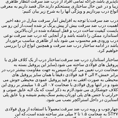
ناپذیری باشد،چراکه تمامی افراد از درب ضد سرقت انتظار ظاهری
زیبا و در عین حال ساختاری مستحکم دارند.حال قصد داریم به معرفی
انواع درب بپردازیم و ویژگی آنها را به شرح زیر بیان کنیم:
درب ضد سرقت:با توجه به افزایش آمار سرقت منازل در دهه اخیر
اهمیت درب ضد سرقت بیش از پیش پرنگ تر شده است،از این رو می
بایست کیفیت ساخت درب و قفل استفاده شده در آن،بالاترین
استاندارد ممکن را داشته باشد و از آنجایی که درب ضد سرقت نوعی
درب ورودی هم محسوب می شود باید از ظاهری مناسب برخوردار
باشد در ادامه ساختار درب ضد سرقت و همچنین انواع آن را بررسی
خواهیم کرد.
ساختار استاندارد درب ضد سرقت:ساختار درب از یک کلاف فلزی با
پروفیل های فولادی ساخته می شود.(سایز این پروفیل بسته به
ضخامت درب تعیین می گردد)،سپس به جهت مقاومت بیشتر درب در
برابر خمش،۳ الی ۴ قید فولادی دقیقاً با همان سایز پروفیل های
محیطی به صورت افقی به دو قید پروفیل عمودی محیطی جوش می
شود و در انتها ورق فولادی با ضخامت ۰.۷ الی ۱.۵ میلیمتر بر روی این
کلاف جوشکاری می شود.لازم به ذکر است که یک لایه عایق صوتی و
حرارتی با جنس های پلی اورتان،پشم سنگ،پشم شیشه و یا عایق پلی
استایرن در داخل استراکچر نصب می شود.
چهارچوب و رویه درب ضد سرقت:معمولاً با استفاده از ورق فولادی
ST۳۷ به ضخامت ۱.۵ تا ۲ میلی متر ساخته شده است،که این