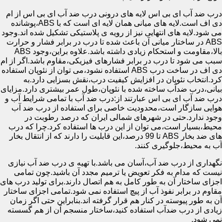
درب ضد آب ای بی اس لایه های درونی درب ضد آب ای بی اس از ام
دی اف است.لایه های میانی همان لایه ای است که با ABS،پوشانده
می شود.لایه های انتهایی نیز از رویه ی پلاستیکی تشکیل شده اند.وجود
ABS در ساختار میانی آن باعث شده تا درب در برابر فشار و حرارت
بالا،مقاومت و استحکام زیادی داشته باشد.علاوه براین،وجود ABS
سبب می شود تا درب در برابر فشارهای فیزیکی،مقاوم باشد.اگر از ام
دی اف در ساخت درب ABS استفاده نشود،می توان از نئوپان استفاده
کرد.انتخاب نئوپان در افزایش کیفیت درب،نقش بسزایی دارد.به
بیانی،درب ضدآب ساخته شده با نئوپان،طول عمر بیشتری دارد.مزایای
درب ضد آب ای بی اس عبارتند از:درب ضد آب با تمامی شرایط آب و
هوایی سازگار است،محدودیت خاصی برای استفاده از درب ضد آب
وجود ندارد.حتی در شهرهای شمالی ایران که درصد رطوبت در
محیط،بسیار است،می توان از این درب ها استفاده کرد.چرا که درب
های ضد بخار ABS تا 99 درصد،این قابلیت را دارند که از انتقال بخار
آب به محیط،جلوگیری کنند.
نگهداری از درب ضد آب،آسان می باشد.با تهیه ی درب ضد آب نیازی
نیست که مدام به فکر تعویض یا ترمیم مجدد آن باشید.چون تمامی
اجزای ساختار آن به طور کامل به هم اتصال دارند.برای تولید درب های
مقاوم در برابر نفوذ آب از پیچ استفاده نمی شود.تمامی اجزای ساختار
آن به طور پیوسته در کنار هم قرار گرفته اند.بنابراین حتی اگر زمان
زیادی از درب ضدآب استفاده کنید،ساختار منسجم آن از هم گسسته
نمی شود.