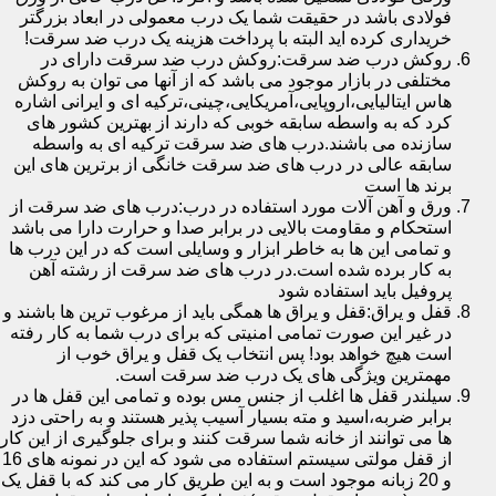
فولادی باشد در حقیقت شما یک درب معمولی در ابعاد بزرگتر
خریداری کرده اید البته با پرداخت هزینه یک درب ضد سرقت!
روکش درب ضد سرقت:روکش درب ضد سرقت دارای در
مختلفی در بازار موجود می باشد که از آنها می توان به روکش
هاس ایتالیایی،اروپایی،آمریکایی،چینی،ترکیه ای و ایرانی اشاره
کرد که به واسطه سابقه خوبی که دارند از بهترین کشور های
سازنده می باشند.درب های ضد سرقت ترکیه ای به واسطه
سابقه عالی در درب های ضد سرقت خانگی از برترین های این
برند ها است
ورق و آهن آلات مورد استفاده در درب:درب های ضد سرقت از
استحکام و مقاومت بالایی در برابر صدا و حرارت دارا می باشد
و تمامی این ها به خاطر ابزار و وسایلی است که در این درب ها
به کار برده شده است.در درب های ضد سرقت از رشته آهن
پروفیل باید استفاده شود
قفل و یراق:قفل و یراق ها همگی باید از مرغوب ترین ها باشند و
در غیر این صورت تمامی امنیتی که برای درب شما به کار رفته
است هیچ خواهد بود! پس انتخاب یک قفل و یراق خوب از
مهمترین ویژگی های یک درب ضد سرقت است.
سیلندر قفل ها اغلب از جنس مس بوده و تمامی این قفل ها در
برابر ضربه،اسید و مته بسیار آسیب پذیر هستند و به راحتی دزد
ها می توانند از خانه شما سرقت کنند و برای جلوگیری از این کار
از قفل مولتی سیستم استفاده می شود که این در نمونه های 16
و 20 زبانه موجود است و به این طریق کار می کند که با قفل یک