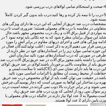
4-صحت و استحکام تمامی لولاهای درب بررسی شود.
5-درب را تا نیمه باز کرده و رها کنید،درب باید بدون گیر کردن کاملاً
بسته شود.
مشخصات درب ضد حریق:از آنجایی که این درب ها دارای ویژگی های
متفاوتی در مقایسه با درب های معمولی هستند؛ ضروری است تا درب
به مواردی از قبیل یراق آلات و رنگ درب مخصوص مجهز باشد.حال
شاید این سوال برایتان مطرح شود که به چه نکاتی باید توجه نمود ؟ در
ادامه ویژگی های فنی و اجزای دربهای مقاوم در برابر آتش را مورد
بررسی قرار می دهیم.لازم به ذکر است ؛ اغلب تولیدکنندگان فعال در
این حوزه تمامی موارد زیر را در استانداردهای خود در نظر دارند.از
طرفی در صورتی که درب استانداردهای مورد تائید سازمان آتش
نشانی را داشته باشد،مجوز یراق آلات در ضد حریق:یراق آلات درب ضد
حریق باید از مقاومت بالایی برخوردار باشند:لولای در ضد حریق :لولای
این درب ها باید دارای نشان سی ای (CE)باشد تا سلامت،ایمنی و
حفاظت از محیط زیست آن مطابق با الزامات اساسی مورد تائید
باشد.در حقیقت می توان گفت باید از لولای مخصوص درب ضد حریق
بهره برد.ساختار این لولاها به صورتی است که دچار پوسیدگی،چرخش
نمی شوند و در برابر حرارت بالا ذوب نمی گردند،در نتیجه امنیت درب
زیر سوال نمی رود.از آنجایی که وزن درب های ضد حریق زیاد
است،معمولاً به 3 عدد لولا نیاز دارند.در حالیکه درب های معمولی با
وزن پایین دارای 2 عدد لولا هستند.