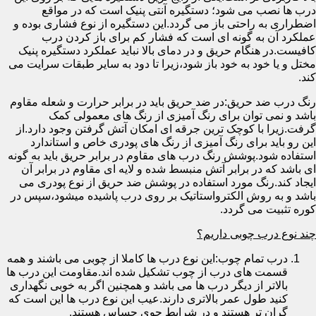
درب ها نصب می شود؛ دستگیره آنتی پنیک است که در مواقع
اضطراری به راحتی باز می گردد.این دستگیره از نوع فشاری بوده و
عملکرد آن به گونه ای است که فشار کم برای باز کردن درب
کافیست.در هنگام حریق و در دمای بالا نباید عملکرد دستگیره پنیک
مختل و یا خود به خود باز شود،زیرا تا دود به سایر طبقات سرایت می
کند.
رنگ درب ضد حریق:در ضد حریق باید در برابر حرارت و شعله مقاوم
باشد و نمی توان برای رنگ آمیزی از رنگ های معمولی کمک
گرفت.زیرا با کوچک ترین جرقه ای امکان آتش گرفتن وجود دارد.از
این رو باید برای رنگ آمیزی از رنگ های پودری خاص و استاندارد
استفاده شود.پوشش رنگ درب های مقاوم در برابر حریق باید به گونه
ای باشد که در برابر آتش منبسط شده و لایه ای مقاوم در برابر آن
ایجاد کند.رنگ مورد استفاده در پوشش ضد حریق از نوع پودری می
باشد و به روش الکترواستاتیک بر روی درب پاشیده میشود،سپس در
کوره تثبیت می گردد.
چند نوع درب چوبی داریم؟
درب تمام چوب:این نوع درب ها کاملا از چوبی می باشند و همه
قسمت های درب از چوب تشکیل شده اند.مقاومت این درب ها
بالاتر از دیگر درب ها می باشد و همچنین اگر به خوبی نگهداری
کنید طول عمر بالاتری دارند.عیب این نوع درب ها این است که
گران تر هستند و در شرایط جوی حساس هستند.