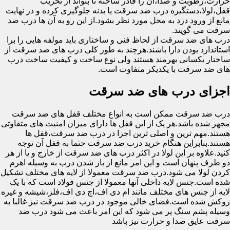
حرارت،رطوبت و صدا،آن را قادر ساخته تا بتواند از تخریب
قفل،لولا،دستگیره درب ضد سرقت یا بدنه جلوگیری کرده و در نهایت
مانع از ورود دزد به محل مورد نظر بشود.از این رو به آن ها درب ضد
سرقت می گویند.
درب های ضد سرقت از لحاظ فنی و ساختاری باید مولفه هایی را برا
استاندارد بودن دارا باشند.هرچند به طور کلی درب های ضد سرقت از
ساختار یکسانی بهرمند هستند ولی نوع ساخت و کیفیت ساخت درب
های ضد سرقت با یکدیکر متفاوت است.
اجزای درب های ضد سرقت
درب ضد سرقت ممکن است به انواع مختلف قفل های ضد سرقت
مجهز شده باشد.هر یک از این قفل ها دارای میزان امنیت های متفاوتی
هستند.مهم ترین و اصلی ترین اجزا در درب ضد سرقت،قفل ها
هستند.بنابراین هنگام خرید درب ضد سرقت حتما به قفل آن توجه
کنید.علاوه بر این لولا در اکثر درب های ضد سرقت از خارج و یا از هر
دو طرف پنهان است و این امر مانع از باز شدن درب به وسیله اهرم
کردن لولا می شود.درب ضد سرقت معمولا از لایه های مختلف تشکیل
شده است.جنس لایه داخلی آنها معمولا از جنس فولاد است که با یک
لایه از جنس های مختلف مانند ام دی اف،اچ دی اف،فلز،شیشه و غیره
روکش شده است.فضای خالی موجود در درب ضد سرقت نیز غالبا به
وسیله پشم سنگ پر می شود که این امر باعث می شود درب ضد
سرقت عایق صدا و حرارت نیز باشد