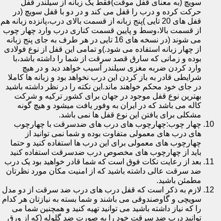
سویچ (به معنای قفل موقت)فقط یک زبانه از سیلندر قفل
حرکت کرده و درب را قفل می کند و در دو با قفل سویچ (در
قفل های 20 تایی )پنج زبانه از قسمت بالای درب،پانزده زبانه هم
از قسمت بالا،وسط و پایین قسمت کناری درب وارد چهار چوب
می شوند (در نسخه های 16 تایی در هر طرف به جای پنج زبانه
از چهار زبانه استفاده می شود.)و تمامی این قفل از نوع فولادی
بوده و زمانی که سارق قصد سرقت از شما را داشته باشد،با
وارد کردن ضربه مغزی سیلندر آسیب خواهد دید و در هیچ
شرایطی قادر به باز کردن این درب نخواهد بود و زبانه ها کاملا
در جای خود محکم خواهند ماند.این نکته را در نظر داشته باشید
بهترین نوع قفل موجود در جهان برای کشور ترکیه و شرکت
کاله می باشد که در ایران به وفور یافت میشود و هیچ گونه
مشکلی برای یافتن این نوع قفل ها نمی باشد.
چهار چوب:چهارچوب های درب های ضدسرقت با چهارچوب
های درب های معمولی متفاوت بوده و شما نمی توانید از
چهارچوب های معمولی برای این درب ها استفاده کنید و حتما
باید از چهارچوب های مخصوص درب ضدسرقت استفاده کنید
بعد از رعایت نکات فوق است که شما قادر خواهید بود یک درب
ضد سرقت عالی داشته باشید که از امنیت مکان مورد نظرتان
مطمئن باشید.
لازم به ذکر است که قفل درب های درب ضد سرقت از دو مدل
سویچی و گاوصندوقی می باشند و شما بسته به نیازتان هر کدام
را که نیاز داشته باشید می توانید تهیه کنید و همچنین شما می
توانید درب ضد سرقت خود را به صورت ضد گلوله (که از ورق