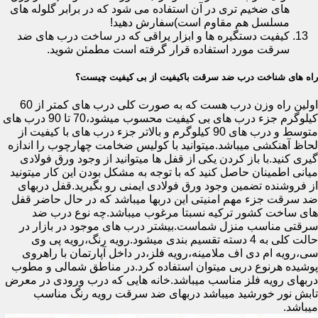
های ضخیم تری در آن استفاده می شود که در برابر گلوله های
مسلسل هم مقاوم است)سفارش دهید!
کیفیت دستگیره ها و ابزار یراقی که در ساخت درب های ضد
سرقت مورد استفاده قرار گرفته است مطمئن شوید.
راه های شناخت درب ضد سرقت باکیفیت از بی کیفیت چیست؟
اولین راه وزن درب هست که به صورت کلی درب های کمتر از 60
کیلوگرم جزء درب های بی کیفیت محسوب میشود،70 تا 90 درب های
متوسط و درب های 90 کیلوگرم و بالاتر جزء درب های با کیفیت از
لحاظ آهنکشی میباشد.میتوانید با کولیس ضخامت چهارچوب را اندازه
گیری کنید.با باز کردن یکی از قفل ها میتوانید از وجود ورق فولادی
میانی اطمینان حاصل کنید که با توجه به مشکل بودن این کار میتونید
از فروشنده تضمین وجود ورق فولادی ایمنی رو بگیرید.قفل دربهای
ضد سرقت جزء مهم امنیتی این دربها میباشد که در حال حاضر قفل
های ساخت کشور ترکیه نسبتا مرغوب میباشد.چه نوع درب ضد
سرقتی مناسب منزل شماست.بیشتر درب های موجود در بازار در
حالت کلی به 4 دسته تقسیم بندی میشود.رویه رنگ،رویه پی وی
سی،رویه ام دی اف ملامینه،رویه فلز،در داخل آپارتمان با راهروی
پوشیده هرنوع دربی میتوان استفاده کرد.در مناطق شمالی و مطوب
دربهای رویه فلز مناسب میباشد.خانه هایی که درب ورودی در معرض
تابش نور خورشید میباشد دربهای ضد سرقت رویه رنگ مناسب
میباشد.