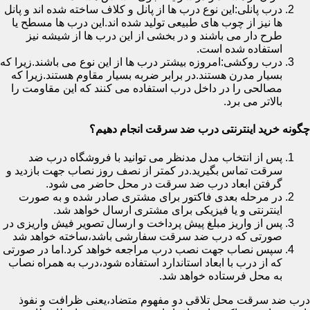
درب پانلی:این نوع درب ها از پانل و کلاف ساخته شده اند و پانل
ها نیز از چوب های طبیعی تولید شده اند.این درب ها مسطح یا
طرح دار می باشند و در بخشی از این درب ها از شیشه نیز
استفاده شده است.
درب روکشی:امروزه بیشتر درب ها از این نوع می باشند.زیرا که
بسیار مدرن هستند.در برابر ضربه بسیار مقاوم هستند.زیرا که
مصالحی را در داخل درب استفاده می کنند که این مقاومت را
بالاتر می برد.
چگونه خرید اینترنتی درب ضد سرقت انجام دهیم؟
پس از انتخاب مدل مدنظر می توانید با فروشگاه درب ضد
سرقت تماس بگیرید.در کمتر از نصف روز نصاب جهت بازدید و
گرفتن ابعاد درب ضد سرقت در محل حاضر می شود.
در مرحله بعدی فاکتور برای مشتری صادر شده و به صورت
اینترنتی و یا فیزیکی برای مشتری ارسال خواهد شد.
پس از واریز مبلغ پیش پرداخت و ارسال تصویر فیش واریزی در
صورتی که درب ضد سرقت سفارشی باشد،ساخته خواهد شد
سپس نصاب جهت نصب درب مراجعه خواهد کرد.اما در صورتی
که از درب با ابعاد استاندارد استفاده شود،درب به همراه نصاب
به محل فرستاده خواهد شد.
درب ضد سرقت محل تلاقی دو مفهوم متضاد،یعنی ظرافت و نفوذ