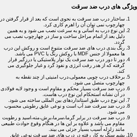
ویژگی های درب ضد سرقت
ساختار درب ضد سرقت به نحوی است که بعد از قرار گرفتن در
چهارچوب نمی توان آن را اهرم کاری کرد.
این نوع درب به آسانی و به سرعت نصب می شود و به همین
دلیل بعد از اتمام مراحل ساخت و ساز در چهارچوب نصب می
گردد.
رنگ بندی درب های ضد سرقت متنوع است و روکش این درب
ها معمولا از جنس MDF با روکش رنگ یا PVC می باشد.
دور تا دور درب ضد سرقت یک نوار پلاستیکی یا درزگیر قرار
گرفته که از هدر رفت انرژی و نفوذ گرد و غبار جلوگیری می
کند.
برخلاف درب چوبی معمولی،درب امنیتی از چند نقطه به
چهارچوب متصل می شود.
درب ضد سرقت بسیار محکم و مقاوم است و وجود لایه فولادی
در آن نشانه استحکام این نوع درب هاست.
این نوع درب طبق استانداردهای بین المللی ساخته می شود.
درب ضد سرقت ضد آب است و نوعی عایق رطوبتی محسوب
می شود.
درب ضد سرقت در برابر گرما،سرما،برش،مته،اسید و رطوبت
مقاوم می باشد و علاوه بر این ها در هنگام وقوع حوادث طبیعی
مانند زلزله آسیب بسیار جزئی می بیند.
پشم سنگ به کار رفته در درب های ضد سرقت نوعی عایق