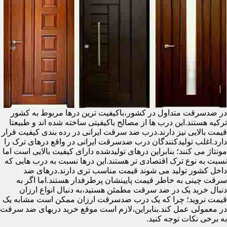
در ضدسرقت متداول در کشور،باکیفیت ترین درها مربوط به کشور
ترکیه هستند.این درب ها از مصالح باکیفیتی ساخته شده اند و طبیعتا
قیمت بالایی نیز دارند.درب ضد سرقت ایرانی در رده بندی کیفیت قرار
دارد.اغلب تولیدکنندگان درب ضدسرقت ایرانی در واقع درهای ترک را
مونتاژ می کنند؛ بنابراین درهای تولیدشده دارای کیفیت بالایی است اما
نسبت به نوع ترک اقتصادی تر هستند.این درها نسبت به درب هایی که
داخل کشور تولید می شوند قیمت مناسب تری دارند.درهای ضد
سرقت چینی به خاطر قیمت پایینشان پرطرفدار هستند.اما اگر به
دنبال خرید یک در ضد سرقت مطمئن هستید،به دنبال انواع ارزان
قیمت نروید؛ چرا که یک درب ضدسرقت ارزان ممکن است مشابه یک
در معمولی عمل کند.بنابراین،لازم است موقع خرید دربهای ضد سرقت
به برخی نکات توجه کنید.