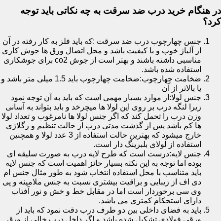
در هنگام خرید درب ضد سرقت به چه نکاتی باید توجه
کرد؟
جنس چهارچوب درب ضد سرقت :که باید فلز به کار رفته در آن
از آلیاژ خوب و با کیفیت باشد و محل اتصال ورق ها جوش کاری
مناسبی داشته باشند و بهتر است از جوش co2 برای جوشکاری
استفاده شده باشد.
ضخامت چهارچوب:ضخامت چهارچوب باید 1.5 میلی متر باشد و
یا بالاتر از آن
جنس لولا:از موارد بسیار مهمی است که باید به آن توجه نمود
زیرا لنگه درب بر روی این لولا ها میچرخد و باید بتواند به آسانی
وزن درب را تحمل کند که اگر جنس لولا ها نامرغوب و تعداد لولا
ها کم باشد پس از گذشت مدتی درب از حالت تنظیم و رگلاژی
خارج میشود که بهترین حالت استفاده از 3 عدد لولا و همچنین
استفاده از لولای بلبرینگ دار است.
جنس لایه:درست است که طرح لایه درب به صورت سلیقه ای
بوده اما توجه به این نکته بسیار حائز اهمیت است که جنس لایه
باید متناسب با محل استفاده انتخاب شود به طور مثال جنس ام
دی اف از زیبایی و براقیت بیشتری نسبت به جنس ملامینه و پی
وی سی برخوردار است اما در مقابل خط و خش و نور آفتاب
دارای استحکام کمتری می باشد.
باید به فضای داخلی بین دو طرف درب دقت نمود که باید از
ورقی فولادی تشکیل شده باشد و اگر داخل درب خالی از ورق