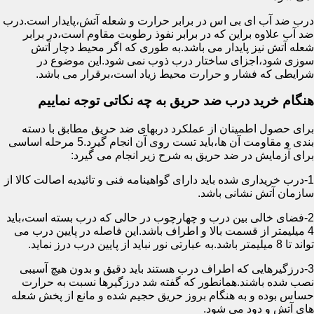
درب ضد آب ای بی اس در برابر حرارت و شعله آتش،پایدار است.درب
ضد آب علاوه براین که در برابر نفوذ رطوبت مقاوم است،در برابر
شعله آتش نیز پایدار می باشد.به طوری که اگر محیط دچار آتش
سوزی شود،اجزای ساختار درب ذوب نمی شود.این موضوع در
شرایطی که فشار و حرارت محیط زیاد است،برقرار می باشد.
هنگام خرید درب ضد حریق به چه نکاتی توجه نماییم
برای حصول اطمینان از عملکرد دربهای ضد حریق مطابق با دسته
بندی و مقاومت آن ها،باید تست روی آن انجام گیرد.5 مرحله اساسی
برای آزمایش در ضد حریق به شرح زیر انجام می گیرد:
1-درب خریداری شده باید دارای گواهینامه فنی و تائیدیه اصالت کالا از
سازمان آتش نشانی باشد.
2-فضای خالی بین درب و چهارچوب در حالی که درب بسته است،باید
4 میلیمتر از قسمت بالا و اطراف باشد.این فاصله در پایین درب می
تواند تا 8 میلیمتر باشد.به عبارتی نور نباید از پایین درب درز نماید.
3-درزگیرهایی که اطراف درب هستند باید دقیق و بدون هیچ آسیبی
نصب شده باشند.همانطور که گفته شد درزگیرها نسبت به حرارت
حساس بوده و به هنگام بروز حریق حجیم شده و مانع از پخش شعله
های آتش و دود می شود.