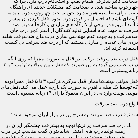
ضخامت تأثیر شگرفی هنگام نصب و استحکام درب دارد،چرا که
چهارچوب ساخته شده با ضخامت کم مشکلات عدیده ای را هنگام
نصب برای نصاب به همراه دارد.نحوه ساخت چهارچوب درب باید به
گونه ای باشد که احتمال باز کردن درب بدون قفل کردن آن میسر
نباشد امروزه در برخی از کارگاه های تولیدی و کارخانه درب ضد
سرقت به جهت عدم آشنایی تولید کنندگان از استراکچر درب های
ضدسرقت و به جهت عدم مهندسی سازی درب های ضدسرقت شاهد
دزدی های عدیده از منازلی هستیم که از درب ضد سرقت بی کیفیت
استفاده کرده اند.
قفل درب ضد سرقت:ترکیب دو قفل به صورت مجزا که روی لنگه
درب نصب می گردد به این صورت که قفل پایین و بالا به ترتیب ۴ و ۳
زبانه پیستونی است.
قفل مولتی پوینت:یا همان قفل مرکزی،ترکیب ۳ تا ۵ قفل مجزا بوده
که توسط یک میله یا اهرم به صورت یک پارچه عمل می کنند،قفل های
مولتی پوینت وارداتی در ایران معمولاً دارای ۱۴ زبانه پیستونی است.
انواع درب ضد سرقت
سه نوع درب ضد سرقت به شرح زیر در بازار ایران موجود است:
درب ضد سرقت ایرانی:با توجه به پیشرفت چشمگیر ایران در
زمینه تولید درب های امنیتی شاید بتوان گفت مناسب ترین درب
ضد سرقت موجود در بازار درب امنیتی ایرانی است که علاوه بر