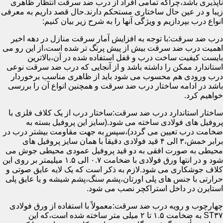
ناپذیری باشد،چراکه تمامی افراد از درب ضد سرقت انتظار ظاهری
زیبا و در عین حال ساختاری مستحکم دارند.حال قصد داریم به معرفی
انواع درب بپردازیم و ویژگی آنها را به شرح زیر بیان کنیم:
درب ضد سرقت:با توجه به افزایش آمار سرقت منازل در دهه اخیر
اهمیت درب ضد سرقت بیش از پیش پرنگ تر شده است،از این رو می
بایست کیفیت ساخت درب و قفل استفاده شده در آن،بالاترین
استاندارد ممکن را داشته باشد و از آنجایی که درب ضد سرقت نوعی
درب ورودی هم محسوب می شود باید از ظاهری مناسب برخوردار
باشد در ادامه ساختار درب ضد سرقت و همچنین انواع آن را بررسی
خواهیم کرد.
ساختار استاندارد درب ضد سرقت:ساختار درب از یک کلاف فلزی با
پروفیل های فولادی ساخته می شود.(سایز این پروفیل بسته به
ضخامت درب تعیین می گردد)،سپس به جهت مقاومت بیشتر درب در
برابر خمش،۳ الی ۴ قید فولادی دقیقاً با همان سایز پروفیل های
محیطی به صورت افقی به دو قید پروفیل عمودی محیطی جوش می
شود و در انتها ورق فولادی با ضخامت ۰.۷ الی ۱.۵ میلیمتر بر روی این
کلاف جوشکاری می شود.لازم به ذکر است که یک لایه عایق صوتی و
حرارتی با جنس های پلی اورتان،پشم سنگ،پشم شیشه و یا عایق پلی
استایرن در داخل استراکچر نصب می شود.
چهارچوب و رویه درب ضد سرقت:معمولاً با استفاده از ورق فولادی
ST۳۷ به ضخامت ۱.۵ تا ۲ میلی متر ساخته شده است،که این