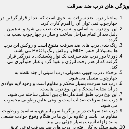
ویژگی های درب ضد سرقت
ساختار درب ضد سرقت به نحوی است که بعد از قرار گرفتن در
چهارچوب نمی توان آن را اهرم کاری کرد.
این نوع درب به آسانی و به سرعت نصب می شود و به همین
دلیل بعد از اتمام مراحل ساخت و ساز در چهارچوب نصب می
گردد.
رنگ بندی درب های ضد سرقت متنوع است و روکش این درب
ها معمولا از جنس MDF با روکش رنگ یا PVC می باشد.
دور تا دور درب ضد سرقت یک نوار پلاستیکی یا درزگیر قرار
گرفته که از هدر رفت انرژی و نفوذ گرد و غبار جلوگیری می
کند.
برخلاف درب چوبی معمولی،درب امنیتی از چند نقطه به
چهارچوب متصل می شود.
درب ضد سرقت بسیار محکم و مقاوم است و وجود لایه فولادی
در آن نشانه استحکام این نوع درب هاست.
این نوع درب طبق استانداردهای بین المللی ساخته می شود.
درب ضد سرقت ضد آب است و نوعی عایق رطوبتی محسوب
می شود.
درب ضد سرقت در برابر گرما،سرما،برش،مته،اسید و رطوبت
مقاوم می باشد و علاوه بر این ها در هنگام وقوع حوادث طبیعی
مانند زلزله آسیب بسیار جزئی می بیند.
پشم سنگ به کار رفته در درب های ضد سرقت نوعی عایق