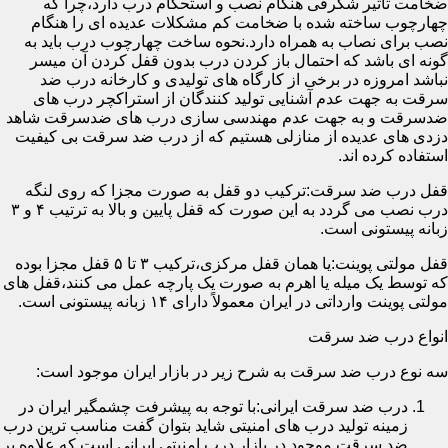
ضخامت تأثیر شگرفی هنگام نصب و استحکام درب دارد،چرا که
چهارچوب ساخته شده با ضخامت کم مشکلات عدیده ای را هنگام
نصب برای نصاب به همراه دارد.نحوه ساخت چهارچوب درب باید به
گونه ای باشد که احتمال باز کردن درب بدون قفل کردن آن میسر
نباشد امروزه در برخی از کارگاه های تولیدی و کارخانه درب ضد
سرقت به جهت عدم آشنایی تولید کنندگان از استراکچر درب های
ضدسرقت و به جهت عدم مهندسی سازی درب های ضدسرقت شاهد
دزدی های عدیده از منازلی هستیم که از درب ضد سرقت بی کیفیت
استفاده کرده اند.
قفل درب ضد سرقت:ترکیب دو قفل به صورت مجزا که روی لنگه
درب نصب می گردد به این صورت که قفل پایین و بالا به ترتیب ۴ و ۳
زبانه پیستونی است.
قفل مولتی پوینت:یا همان قفل مرکزی،ترکیب ۳ تا ۵ قفل مجزا بوده
که توسط یک میله یا اهرم به صورت یک پارچه عمل می کنند،قفل های
مولتی پوینت وارداتی در ایران معمولاً دارای ۱۴ زبانه پیستونی است.
انواع درب ضد سرقت
سه نوع درب ضد سرقت به شرح زیر در بازار ایران موجود است:
درب ضد سرقت ایرانی:با توجه به پیشرفت چشمگیر ایران در
زمینه تولید درب های امنیتی شاید بتوان گفت مناسب ترین درب
ضد سرقت موجود در بازار درب امنیتی ایرانی است که علاوه بر