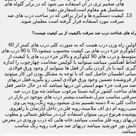
های ضخیم تری در آن استفاده می شود که در برابر گلوله های
مسلسل هم مقاوم است)سفارش دهید!
کیفیت دستگیره ها و ابزار یراقی که در ساخت درب های ضد
سرقت مورد استفاده قرار گرفته است مطمئن شوید.
راه های شناخت درب ضد سرقت باکیفیت از بی کیفیت چیست؟
اولین راه وزن درب هست که به صورت کلی درب های کمتر از 60
کیلوگرم جزء درب های بی کیفیت محسوب میشود،70 تا 90 درب های
متوسط و درب های 90 کیلوگرم و بالاتر جزء درب های با کیفیت از
لحاظ آهنکشی میباشد.میتوانید با کولیس ضخامت چهارچوب را اندازه
گیری کنید.با باز کردن یکی از قفل ها میتوانید از وجود ورق فولادی
میانی اطمینان حاصل کنید که با توجه به مشکل بودن این کار میتونید
از فروشنده تضمین وجود ورق فولادی ایمنی رو بگیرید.قفل دربهای
ضد سرقت جزء مهم امنیتی این دربها میباشد که در حال حاضر قفل
های ساخت کشور ترکیه نسبتا مرغوب میباشد.چه نوع درب ضد
سرقتی مناسب منزل شماست.بیشتر درب های موجود در بازار در
حالت کلی به 4 دسته تقسیم بندی میشود.رویه رنگ،رویه پی وی
سی،رویه ام دی اف ملامینه،رویه فلز،در داخل آپارتمان با راهروی
پوشیده هرنوع دربی میتوان استفاده کرد.در مناطق شمالی و مطوب
دربهای رویه فلز مناسب میباشد.خانه هایی که درب ورودی در معرض
تابش نور خورشید میباشد دربهای ضد سرقت رویه رنگ مناسب
میباشد.