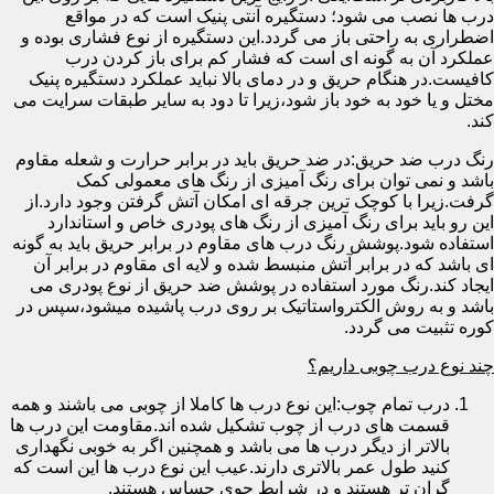
درب ها نصب می شود؛ دستگیره آنتی پنیک است که در مواقع
اضطراری به راحتی باز می گردد.این دستگیره از نوع فشاری بوده و
عملکرد آن به گونه ای است که فشار کم برای باز کردن درب
کافیست.در هنگام حریق و در دمای بالا نباید عملکرد دستگیره پنیک
مختل و یا خود به خود باز شود،زیرا تا دود به سایر طبقات سرایت می
کند.
رنگ درب ضد حریق:در ضد حریق باید در برابر حرارت و شعله مقاوم
باشد و نمی توان برای رنگ آمیزی از رنگ های معمولی کمک
گرفت.زیرا با کوچک ترین جرقه ای امکان آتش گرفتن وجود دارد.از
این رو باید برای رنگ آمیزی از رنگ های پودری خاص و استاندارد
استفاده شود.پوشش رنگ درب های مقاوم در برابر حریق باید به گونه
ای باشد که در برابر آتش منبسط شده و لایه ای مقاوم در برابر آن
ایجاد کند.رنگ مورد استفاده در پوشش ضد حریق از نوع پودری می
باشد و به روش الکترواستاتیک بر روی درب پاشیده میشود،سپس در
کوره تثبیت می گردد.
چند نوع درب چوبی داریم؟
درب تمام چوب:این نوع درب ها کاملا از چوبی می باشند و همه
قسمت های درب از چوب تشکیل شده اند.مقاومت این درب ها
بالاتر از دیگر درب ها می باشد و همچنین اگر به خوبی نگهداری
کنید طول عمر بالاتری دارند.عیب این نوع درب ها این است که
گران تر هستند و در شرایط جوی حساس هستند.