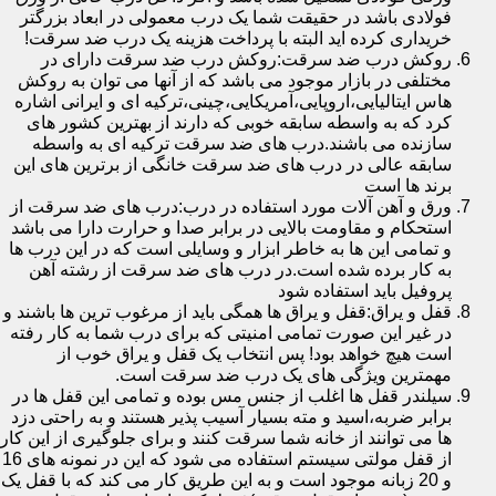
فولادی باشد در حقیقت شما یک درب معمولی در ابعاد بزرگتر
خریداری کرده اید البته با پرداخت هزینه یک درب ضد سرقت!
روکش درب ضد سرقت:روکش درب ضد سرقت دارای در
مختلفی در بازار موجود می باشد که از آنها می توان به روکش
هاس ایتالیایی،اروپایی،آمریکایی،چینی،ترکیه ای و ایرانی اشاره
کرد که به واسطه سابقه خوبی که دارند از بهترین کشور های
سازنده می باشند.درب های ضد سرقت ترکیه ای به واسطه
سابقه عالی در درب های ضد سرقت خانگی از برترین های این
برند ها است
ورق و آهن آلات مورد استفاده در درب:درب های ضد سرقت از
استحکام و مقاومت بالایی در برابر صدا و حرارت دارا می باشد
و تمامی این ها به خاطر ابزار و وسایلی است که در این درب ها
به کار برده شده است.در درب های ضد سرقت از رشته آهن
پروفیل باید استفاده شود
قفل و یراق:قفل و یراق ها همگی باید از مرغوب ترین ها باشند و
در غیر این صورت تمامی امنیتی که برای درب شما به کار رفته
است هیچ خواهد بود! پس انتخاب یک قفل و یراق خوب از
مهمترین ویژگی های یک درب ضد سرقت است.
سیلندر قفل ها اغلب از جنس مس بوده و تمامی این قفل ها در
برابر ضربه،اسید و مته بسیار آسیب پذیر هستند و به راحتی دزد
ها می توانند از خانه شما سرقت کنند و برای جلوگیری از این کار
از قفل مولتی سیستم استفاده می شود که این در نمونه های 16
و 20 زبانه موجود است و به این طریق کار می کند که با قفل یک