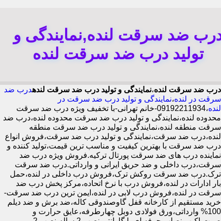
رب ضد سرقت لنده,نمایندگی و
تولید درب ضد سرقت لنده
درب ضد سرقت لنده
،
نمایندگی و تولید درب ضد سرقت لنده
درب ضد
سرقت در لنده
،
نمایندگی و تولید درب ضد سرقت در
لنده
،09192211934-خانم تهرانی-با تخفیف ویژه درب ضد سرقت
محدوده لنده،نمایندگی و تولید درب ضد سرقت محدوده لنده،درب ضد
سرقت منطقه لنده،نمایندگی و تولید درب ضد سرقت منطقه
لنده،درب ضد سرقت،نمایندگی و تولید درب ضد سرقت،فروش انواع
درب ضد سرقت با بهترین کیفیت و مناسب ترین قیمت،تولید کننده و
نماینده درب های ضد سرقت پورتال ترکیه.فروش ویژه درب ضد
سرقت،درب داخلی و ضد حریق ایرانی و وارداتی.درب ضد سرقت
ترک.درب ضد سرقت روکش ترک،فروش درب داخلی در لنده،حمل
بار ادارات در لنده،فروش درب با نرخ اتحاده،مرکز پخش درب ضد
سرقت در لنده،فروش درب لابی در لنده،ایمن ترین درب ضد سرقت-
خرید مستقیم از کارخانه قفل گاوصندوقی کاله،ضد برش و ضد دیلم
100% وارداتی،ورق فولادی دوبل چهارطرفه،عایق حرارت و
صوت،اکیپ نصاب حرفه ای با گارانتی نصب 2 ساله،نصب 2