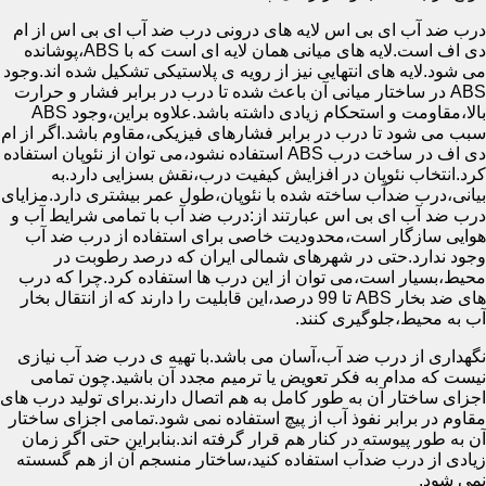
درب ضد آب ای بی اس لایه های درونی درب ضد آب ای بی اس از ام
دی اف است.لایه های میانی همان لایه ای است که با ABS،پوشانده
می شود.لایه های انتهایی نیز از رویه ی پلاستیکی تشکیل شده اند.وجود
ABS در ساختار میانی آن باعث شده تا درب در برابر فشار و حرارت
بالا،مقاومت و استحکام زیادی داشته باشد.علاوه براین،وجود ABS
سبب می شود تا درب در برابر فشارهای فیزیکی،مقاوم باشد.اگر از ام
دی اف در ساخت درب ABS استفاده نشود،می توان از نئوپان استفاده
کرد.انتخاب نئوپان در افزایش کیفیت درب،نقش بسزایی دارد.به
بیانی،درب ضدآب ساخته شده با نئوپان،طول عمر بیشتری دارد.مزایای
درب ضد آب ای بی اس عبارتند از:درب ضد آب با تمامی شرایط آب و
هوایی سازگار است،محدودیت خاصی برای استفاده از درب ضد آب
وجود ندارد.حتی در شهرهای شمالی ایران که درصد رطوبت در
محیط،بسیار است،می توان از این درب ها استفاده کرد.چرا که درب
های ضد بخار ABS تا 99 درصد،این قابلیت را دارند که از انتقال بخار
آب به محیط،جلوگیری کنند.
نگهداری از درب ضد آب،آسان می باشد.با تهیه ی درب ضد آب نیازی
نیست که مدام به فکر تعویض یا ترمیم مجدد آن باشید.چون تمامی
اجزای ساختار آن به طور کامل به هم اتصال دارند.برای تولید درب های
مقاوم در برابر نفوذ آب از پیچ استفاده نمی شود.تمامی اجزای ساختار
آن به طور پیوسته در کنار هم قرار گرفته اند.بنابراین حتی اگر زمان
زیادی از درب ضدآب استفاده کنید،ساختار منسجم آن از هم گسسته
نمی شود.