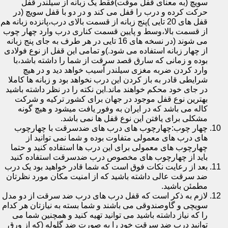
سویچ (به معنای قفل موقت)فقط یک زبانه از سیلندر قفل
حرکت کرده و درب را قفل می کند و در دو با قفل سویچ (در
قفل های 20 تایی )پنج زبانه از قسمت بالای درب،پانزده زبانه هم
از قسمت بالا،وسط و پایین قسمت کناری درب وارد چهار چوب
می شوند (در نسخه های 16 تایی در هر طرف به جای پنج زبانه
از چهار زبانه استفاده می شود.)و تمامی این قفل از نوع فولادی
بوده و زمانی که سارق قصد سرقت از شما را داشته باشد،با
وارد کردن ضربه مغزی سیلندر آسیب خواهد دید و در هیچ
شرایطی قادر به باز کردن این درب نخواهد بود و زبانه ها کاملا
در جای خود محکم خواهند ماند.این نکته را در نظر داشته باشید
بهترین نوع قفل موجود در جهان برای کشور ترکیه و شرکت
کاله می باشد که در ایران به وفور یافت میشود و هیچ گونه
مشکلی برای یافتن این نوع قفل ها نمی باشد.
چهار چوب:چهارچوب های درب های ضدسرقت با چهارچوب
های درب های معمولی متفاوت بوده و شما نمی توانید از
چهارچوب های معمولی برای این درب ها استفاده کنید و حتما
باید از چهارچوب های مخصوص درب ضدسرقت استفاده کنید
بعد از رعایت نکات فوق است که شما قادر خواهید بود یک درب
ضد سرقت عالی داشته باشید که از امنیت مکان مورد نظرتان
مطمئن باشید.
لازم به ذکر است که قفل درب های درب ضد سرقت از دو مدل
سویچی و گاوصندوقی می باشند و شما بسته به نیازتان هر کدام
را که نیاز داشته باشید می توانید تهیه کنید و همچنین شما می
توانید درب ضد سرقت خود را به صورت ضد گلوله (که از ورق