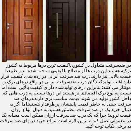
در ضدسرقت متداول در کشور،باکیفیت ترین درها مربوط به کشور
ترکیه هستند.این درب ها از مصالح باکیفیتی ساخته شده اند و طبیعتا
قیمت بالایی نیز دارند.درب ضد سرقت ایرانی در رده بندی کیفیت قرار
دارد.اغلب تولیدکنندگان درب ضدسرقت ایرانی در واقع درهای ترک را
مونتاژ می کنند؛ بنابراین درهای تولیدشده دارای کیفیت بالایی است اما
نسبت به نوع ترک اقتصادی تر هستند.این درها نسبت به درب هایی که
داخل کشور تولید می شوند قیمت مناسب تری دارند.درهای ضد
سرقت چینی به خاطر قیمت پایینشان پرطرفدار هستند.اما اگر به
دنبال خرید یک در ضد سرقت مطمئن هستید،به دنبال انواع ارزان
قیمت نروید؛ چرا که یک درب ضدسرقت ارزان ممکن است مشابه یک
در معمولی عمل کند.بنابراین،لازم است موقع خرید دربهای ضد سرقت
به برخی نکات توجه کنید.