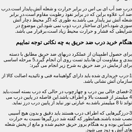
درب ضد آب ای بی اس در برابر حرارت و شعله آتش،پایدار است.درب
ضد آب علاوه براین که در برابر نفوذ رطوبت مقاوم است،در برابر
شعله آتش نیز پایدار می باشد.به طوری که اگر محیط دچار آتش
سوزی شود،اجزای ساختار درب ذوب نمی شود.این موضوع در
شرایطی که فشار و حرارت محیط زیاد است،برقرار می باشد.
هنگام خرید درب ضد حریق به چه نکاتی توجه نماییم
برای حصول اطمینان از عملکرد دربهای ضد حریق مطابق با دسته
بندی و مقاومت آن ها،باید تست روی آن انجام گیرد.5 مرحله اساسی
برای آزمایش در ضد حریق به شرح زیر انجام می گیرد:
1-درب خریداری شده باید دارای گواهینامه فنی و تائیدیه اصالت کالا از
سازمان آتش نشانی باشد.
2-فضای خالی بین درب و چهارچوب در حالی که درب بسته است،باید
4 میلیمتر از قسمت بالا و اطراف باشد.این فاصله در پایین درب می
تواند تا 8 میلیمتر باشد.به عبارتی نور نباید از پایین درب درز نماید.
3-درزگیرهایی که اطراف درب هستند باید دقیق و بدون هیچ آسیبی
نصب شده باشند.همانطور که گفته شد درزگیرها نسبت به حرارت
حساس بوده و به هنگام بروز حریق حجیم شده و مانع از پخش شعله
های آتش و دود می شود.