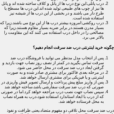
درب پانلی:این نوع درب ها از پانل و کلاف ساخته شده اند و پانل
ها نیز از چوب های طبیعی تولید شده اند.این درب ها مسطح یا
طرح دار می باشند و در بخشی از این درب ها از شیشه نیز
استفاده شده است.
درب روکشی:امروزه بیشتر درب ها از این نوع می باشند.زیرا که
بسیار مدرن هستند.در برابر ضربه بسیار مقاوم هستند.زیرا که
مصالحی را در داخل درب استفاده می کنند که این مقاومت را
بالاتر می برد.
چگونه خرید اینترنتی درب ضد سرقت انجام دهیم؟
پس از انتخاب مدل مدنظر می توانید با فروشگاه درب ضد
سرقت تماس بگیرید.در کمتر از نصف روز نصاب جهت بازدید و
گرفتن ابعاد درب ضد سرقت در محل حاضر می شود.
در مرحله بعدی فاکتور برای مشتری صادر شده و به صورت
اینترنتی و یا فیزیکی برای مشتری ارسال خواهد شد.
پس از واریز مبلغ پیش پرداخت و ارسال تصویر فیش واریزی در
صورتی که درب ضد سرقت سفارشی باشد،ساخته خواهد شد
سپس نصاب جهت نصب درب مراجعه خواهد کرد.اما در صورتی
که از درب با ابعاد استاندارد استفاده شود،درب به همراه نصاب
به محل فرستاده خواهد شد.
درب ضد سرقت محل تلاقی دو مفهوم متضاد،یعنی ظرافت و نفوذ