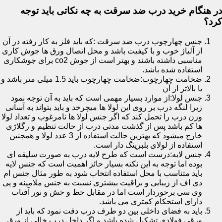
در هنگام خرید درب ضد سرقت به چه نکاتی باید توجه
کرد؟
جنس چهارچوب درب ضد سرقت :که باید فلز به کار رفته در آن
از آلیاژ خوب و با کیفیت باشد و محل اتصال ورق ها جوش کاری
مناسبی داشته باشند و بهتر است از جوش co2 برای جوشکاری
استفاده شده باشد.
ضخامت چهارچوب:ضخامت چهارچوب باید 1.5 میلی متر باشد و
یا بالاتر از آن
جنس لولا:از موارد بسیار مهمی است که باید به آن توجه نمود
زیرا لنگه درب بر روی این لولا ها میچرخد و باید بتواند به آسانی
وزن درب را تحمل کند که اگر جنس لولا ها نامرغوب و تعداد لولا
ها کم باشد پس از گذشت مدتی درب از حالت تنظیم و رگلاژی
خارج میشود که بهترین حالت استفاده از 3 عدد لولا و همچنین
استفاده از لولای بلبرینگ دار است.
جنس لایه:درست است که طرح لایه درب به صورت سلیقه ای
بوده اما توجه به این نکته بسیار حائز اهمیت است که جنس لایه
باید متناسب با محل استفاده انتخاب شود به طور مثال جنس ام
دی اف از زیبایی و براقیت بیشتری نسبت به جنس ملامینه و پی
وی سی برخوردار است اما در مقابل خط و خش و نور آفتاب
دارای استحکام کمتری می باشد.
باید به فضای داخلی بین دو طرف درب دقت نمود که باید از
ورقی فولادی تشکیل شده باشد و اگر داخل درب خالی از ورق