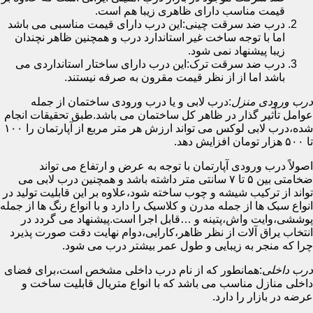
قیمت مناسب دارای ظاهری زیبا هم است.
درب ضد سرقت چینی:این درب دارای قیمت مناسبی می باشد
اما با توجه ساخت غیر استاندارد درب و همچنین ظاهر نچندان
زیبا پیشنهاد نمی شود.
درب ضد سرقت ترک:این درب دارای ساختار استانداردی می
باشد اما از از نظر قیمت مقرون به صرفه نیستند.
درب ورودی منزل
:درب لابی و یا درب ورودی ساختمان از جمله
عوامل تأثیر گذار در ظاهر کل ساختمان می باشد.طبق تحقیقات انجام
شده،درب لابی لوکس می تواند ارزش هر متر مربع از آپارتمان را ۱۰۰
تا ۵۰۰ هزار تومان افزایش دهد.
اصولاً درب ورودی آپارتمان با توجه به عرض و ارتفاع می تواند
ضخامتی بین ۵ تا ۷ سانتی متر داشته باشد و همچنین درب لابی می
تواند از ترکیب شیشه و چوب ساخته شود،علاوه بر این قابلیت تولید در
انواع سبک ها از جمله مدرن و کلاسیک را دارد و با انواع رنگ ها از جمله
پوششی،وایت واش،پتینه و …قابل اجرا است.پیشنهاد می گردد در
انتخاب یراق آلات از نظر ظاهر،کارایی،دوام نهایت دقت صورت پذیرد
چرا که منجر به زیبایی و طول عمر بیشتر درب می شود.
درب داخلی
:همانطور که از نام درب داخلی مشخص است،برای فضای
داخلی منازل مناسب می باشد که با انواع متریال قابلیت ساخت و
عرضه در بازار را دارد.