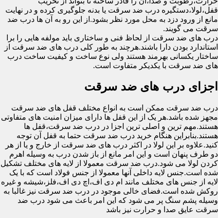
حرارت،رطوبت و صدا،آن را قادر ساخته تا بتواند از تخریب
قفل،لولا،دستگیره درب ضد سرقت یا بدنه جلوگیری کرده و در نهایت
مانع از ورود دزد به محل مورد نظر بشود.از این رو به آن ها درب ضد
سرقت می گویند.
درب های ضد سرقت از لحاظ فنی و ساختاری باید مولفه هایی را برا
استاندارد بودن دارا باشند.هرچند به طور کلی درب های ضد سرقت از
ساختار یکسانی بهرمند هستند ولی نوع ساخت و کیفیت ساخت درب
های ضد سرقت با یکدیکر متفاوت است.
اجزای درب های ضد سرقت
درب ضد سرقت ممکن است به انواع مختلف قفل های ضد سرقت
مجهز شده باشد.هر یک از این قفل ها دارای میزان امنیت های متفاوتی
هستند.مهم ترین و اصلی ترین اجزا در درب ضد سرقت،قفل ها
هستند.بنابراین هنگام خرید درب ضد سرقت حتما به قفل آن توجه
کنید.علاوه بر این لولا در اکثر درب های ضد سرقت از خارج و یا از هر
دو طرف پنهان است و این امر مانع از باز شدن درب به وسیله اهرم
کردن لولا می شود.درب ضد سرقت معمولا از لایه های مختلف تشکیل
شده است.جنس لایه داخلی آنها معمولا از جنس فولاد است که با یک
لایه از جنس های مختلف مانند ام دی اف،اچ دی اف،فلز،شیشه و غیره
روکش شده است.فضای خالی موجود در درب ضد سرقت نیز غالبا به
وسیله پشم سنگ پر می شود که این امر باعث می شود درب ضد
سرقت عایق صدا و حرارت نیز باشد