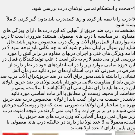
4-صحت و استحکام تمامی لولاهای درب بررسی شود.
5-درب را تا نیمه باز کرده و رها کنید،درب باید بدون گیر کردن کاملاً
بسته شود.
مشخصات درب ضد حریق:از آنجایی که این درب ها دارای ویژگی های
متفاوتی در مقایسه با درب های معمولی هستند؛ ضروری است تا درب
به مواردی از قبیل یراق آلات و رنگ درب مخصوص مجهز باشد.حال
شاید این سوال برایتان مطرح شود که به چه نکاتی باید توجه نمود ؟ در
ادامه ویژگی های فنی و اجزای دربهای مقاوم در برابر آتش را مورد
بررسی قرار می دهیم.لازم به ذکر است ؛ اغلب تولیدکنندگان فعال در
این حوزه تمامی موارد زیر را در استانداردهای خود در نظر دارند.از
طرفی در صورتی که درب استانداردهای مورد تائید سازمان آتش
نشانی را داشته باشد،مجوز یراق آلات در ضد حریق:یراق آلات درب ضد
حریق باید از مقاومت بالایی برخوردار باشند:لولای در ضد حریق :لولای
این درب ها باید دارای نشان سی ای (CE)باشد تا سلامت،ایمنی و
حفاظت از محیط زیست آن مطابق با الزامات اساسی مورد تائید
باشد.در حقیقت می توان گفت باید از لولای مخصوص درب ضد حریق
بهره برد.ساختار این لولاها به صورتی است که دچار پوسیدگی،چرخش
نمی شوند و در برابر حرارت بالا ذوب نمی گردند،در نتیجه امنیت درب
زیر سوال نمی رود.از آنجایی که وزن درب های ضد حریق زیاد
است،معمولاً به 3 عدد لولا نیاز دارند.در حالیکه درب های معمولی با
وزن پایین دارای 2 عدد لولا هستند.