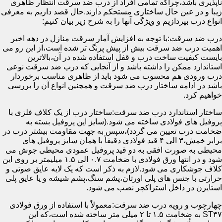
ناپذیری باشد،چراکه تمامی افراد از درب ضد سرقت انتظار ظاهری
زیبا و در عین حال ساختاری مستحکم دارند.حال قصد داریم به معرفی
انواع درب بپردازیم و ویژگی آنها را به شرح زیر بیان کنیم:
درب ضد سرقت:با توجه به افزایش آمار سرقت منازل در دهه اخیر
اهمیت درب ضد سرقت بیش از پیش پرنگ تر شده است،از این رو می
بایست کیفیت ساخت درب و قفل استفاده شده در آن،بالاترین
استاندارد ممکن را داشته باشد و از آنجایی که درب ضد سرقت نوعی
درب ورودی هم محسوب می شود باید از ظاهری مناسب برخوردار
باشد در ادامه ساختار درب ضد سرقت و همچنین انواع آن را بررسی
خواهیم کرد.
ساختار استاندارد درب ضد سرقت:ساختار درب از یک کلاف فلزی با
پروفیل های فولادی ساخته می شود.(سایز این پروفیل بسته به
ضخامت درب تعیین می گردد)،سپس به جهت مقاومت بیشتر درب در
برابر خمش،۳ الی ۴ قید فولادی دقیقاً با همان سایز پروفیل های
محیطی به صورت افقی به دو قید پروفیل عمودی محیطی جوش می
شود و در انتها ورق فولادی با ضخامت ۰.۷ الی ۱.۵ میلیمتر بر روی این
کلاف جوشکاری می شود.لازم به ذکر است که یک لایه عایق صوتی و
حرارتی با جنس های پلی اورتان،پشم سنگ،پشم شیشه و یا عایق پلی
استایرن در داخل استراکچر نصب می شود.
چهارچوب و رویه درب ضد سرقت:معمولاً با استفاده از ورق فولادی
ST۳۷ به ضخامت ۱.۵ تا ۲ میلی متر ساخته شده است،که این