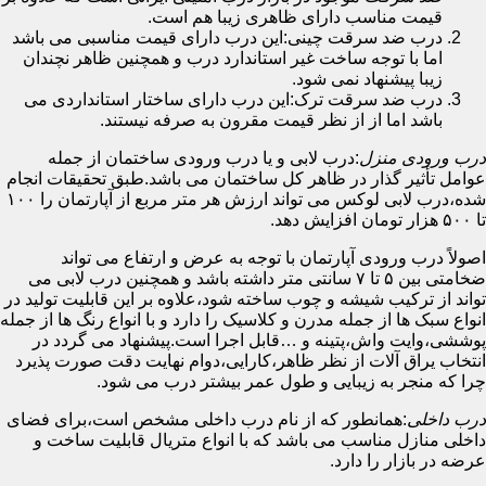
قیمت مناسب دارای ظاهری زیبا هم است.
درب ضد سرقت چینی:این درب دارای قیمت مناسبی می باشد
اما با توجه ساخت غیر استاندارد درب و همچنین ظاهر نچندان
زیبا پیشنهاد نمی شود.
درب ضد سرقت ترک:این درب دارای ساختار استانداردی می
باشد اما از از نظر قیمت مقرون به صرفه نیستند.
درب ورودی منزل
:درب لابی و یا درب ورودی ساختمان از جمله
عوامل تأثیر گذار در ظاهر کل ساختمان می باشد.طبق تحقیقات انجام
شده،درب لابی لوکس می تواند ارزش هر متر مربع از آپارتمان را ۱۰۰
تا ۵۰۰ هزار تومان افزایش دهد.
اصولاً درب ورودی آپارتمان با توجه به عرض و ارتفاع می تواند
ضخامتی بین ۵ تا ۷ سانتی متر داشته باشد و همچنین درب لابی می
تواند از ترکیب شیشه و چوب ساخته شود،علاوه بر این قابلیت تولید در
انواع سبک ها از جمله مدرن و کلاسیک را دارد و با انواع رنگ ها از جمله
پوششی،وایت واش،پتینه و …قابل اجرا است.پیشنهاد می گردد در
انتخاب یراق آلات از نظر ظاهر،کارایی،دوام نهایت دقت صورت پذیرد
چرا که منجر به زیبایی و طول عمر بیشتر درب می شود.
درب داخلی
:همانطور که از نام درب داخلی مشخص است،برای فضای
داخلی منازل مناسب می باشد که با انواع متریال قابلیت ساخت و
عرضه در بازار را دارد.