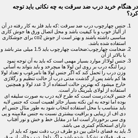
در هنگام خرید درب ضد سرقت به چه نکاتی باید توجه
کرد؟
جنس چهارچوب درب ضد سرقت :که باید فلز به کار رفته در آن
از آلیاژ خوب و با کیفیت باشد و محل اتصال ورق ها جوش کاری
مناسبی داشته باشند و بهتر است از جوش co2 برای جوشکاری
استفاده شده باشد.
ضخامت چهارچوب:ضخامت چهارچوب باید 1.5 میلی متر باشد و
یا بالاتر از آن
جنس لولا:از موارد بسیار مهمی است که باید به آن توجه نمود
زیرا لنگه درب بر روی این لولا ها میچرخد و باید بتواند به آسانی
وزن درب را تحمل کند که اگر جنس لولا ها نامرغوب و تعداد لولا
ها کم باشد پس از گذشت مدتی درب از حالت تنظیم و رگلاژی
خارج میشود که بهترین حالت استفاده از 3 عدد لولا و همچنین
استفاده از لولای بلبرینگ دار است.
جنس لایه:درست است که طرح لایه درب به صورت سلیقه ای
بوده اما توجه به این نکته بسیار حائز اهمیت است که جنس لایه
باید متناسب با محل استفاده انتخاب شود به طور مثال جنس ام
دی اف از زیبایی و براقیت بیشتری نسبت به جنس ملامینه و پی
وی سی برخوردار است اما در مقابل خط و خش و نور آفتاب
دارای استحکام کمتری می باشد.
باید به فضای داخلی بین دو طرف درب دقت نمود که باید از
ورقی فولادی تشکیل شده باشد و اگر داخل درب خالی از ورق