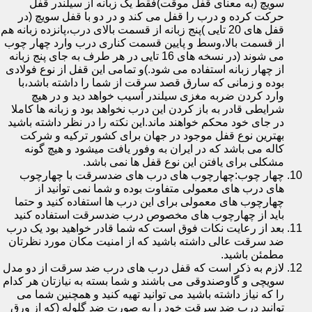
سویچ (به معنای قفل موقت)فقط یک زبانه از سیلندر قفل
حرکت کرده و درب را قفل می کند و در دو با قفل سویچ (در
قفل های 20 تایی )پنج زبانه از قسمت بالای درب،پانزده زبانه هم
از قسمت بالا،وسط و پایین قسمت کناری درب وارد چهار چوب
می شوند (در نسخه های 16 تایی در هر طرف به جای پنج زبانه
از چهار زبانه استفاده می شود.)و تمامی این قفل از نوع فولادی
بوده و زمانی که سارق قصد سرقت از شما را داشته باشد،با
وارد کردن ضربه مغزی سیلندر آسیب خواهد دید و در هیچ
شرایطی قادر به باز کردن این درب نخواهد بود و زبانه ها کاملا
در جای خود محکم خواهند ماند.این نکته را در نظر داشته باشید
بهترین نوع قفل موجود در جهان برای کشور ترکیه و شرکت
کاله می باشد که در ایران به وفور یافت میشود و هیچ گونه
مشکلی برای یافتن این نوع قفل ها نمی باشد.
چهار چوب:چهارچوب های درب های ضدسرقت با چهارچوب
های درب های معمولی متفاوت بوده و شما نمی توانید از
چهارچوب های معمولی برای این درب ها استفاده کنید و حتما
باید از چهارچوب های مخصوص درب ضدسرقت استفاده کنید
بعد از رعایت نکات فوق است که شما قادر خواهید بود یک درب
ضد سرقت عالی داشته باشید که از امنیت مکان مورد نظرتان
مطمئن باشید.
لازم به ذکر است که قفل درب های درب ضد سرقت از دو مدل
سویچی و گاوصندوقی می باشند و شما بسته به نیازتان هر کدام
را که نیاز داشته باشید می توانید تهیه کنید و همچنین شما می
توانید درب ضد سرقت خود را به صورت ضد گلوله (که از ورق