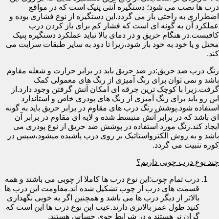
درب ها نصب می شود؛ دستگیره آنتی پنیک است که در مواقع
اضطراری به راحتی باز می گردد.این دستگیره از نوع فشاری بوده و
عملکرد آن به گونه ای است که فشار کم برای باز کردن درب
کافیست.در هنگام حریق و در دمای بالا نباید عملکرد دستگیره پنیک
مختل و یا خود به خود باز شود،زیرا تا دود به سایر طبقات سرایت می
کند.
رنگ درب ضد حریق:در ضد حریق باید در برابر حرارت و شعله مقاوم
باشد و نمی توان برای رنگ آمیزی از رنگ های معمولی کمک
گرفت.زیرا با کوچک ترین جرقه ای امکان آتش گرفتن وجود دارد.از
این رو باید برای رنگ آمیزی از رنگ های پودری خاص و استاندارد
استفاده شود.پوشش رنگ درب های مقاوم در برابر حریق باید به گونه
ای باشد که در برابر آتش منبسط شده و لایه ای مقاوم در برابر آن
ایجاد کند.رنگ مورد استفاده در پوشش ضد حریق از نوع پودری می
باشد و به روش الکترواستاتیک بر روی درب پاشیده میشود،سپس در
کوره تثبیت می گردد.
چند نوع درب چوبی داریم؟
درب تمام چوب:این نوع درب ها کاملا از چوبی می باشند و همه
قسمت های درب از چوب تشکیل شده اند.مقاومت این درب ها
بالاتر از دیگر درب ها می باشد و همچنین اگر به خوبی نگهداری
کنید طول عمر بالاتری دارند.عیب این نوع درب ها این است که
گران تر هستند و در شرایط جوی حساس هستند.