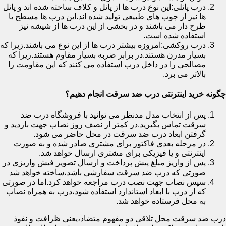
درب پانلی:این نوع درب ها از پانل و کلاف ساخته شده اند و پانل
ها نیز از چوب های طبیعی تولید شده اند.این درب ها مسطح یا
طرح دار می باشند و در بخشی از این درب ها از شیشه نیز
استفاده شده است.
درب روکشی:امروزه بیشتر درب ها از این نوع می باشند.زیرا که
بسیار مدرن هستند.در برابر ضربه بسیار مقاوم هستند.زیرا که
مصالحی را در داخل درب استفاده می کنند که این مقاومت را
بالاتر می برد.
چگونه خرید اینترنتی درب ضد سرقت انجام دهیم؟
پس از انتخاب مدل مدنظر می توانید با فروشگاه درب ضد
سرقت تماس بگیرید.در کمتر از نصف روز نصاب جهت بازدید و
گرفتن ابعاد درب ضد سرقت در محل حاضر می شود.
در مرحله بعدی فاکتور برای مشتری صادر شده و به صورت
اینترنتی و یا فیزیکی برای مشتری ارسال خواهد شد.
پس از واریز مبلغ پیش پرداخت و ارسال تصویر فیش واریزی در
صورتی که درب ضد سرقت سفارشی باشد،ساخته خواهد شد
سپس نصاب جهت نصب درب مراجعه خواهد کرد.اما در صورتی
که از درب با ابعاد استاندارد استفاده شود،درب به همراه نصاب
به محل فرستاده خواهد شد.
درب ضد سرقت محل تلاقی دو مفهوم متضاد،یعنی ظرافت و نفوذ