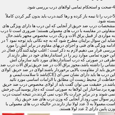
4-صحت و استحکام تمامی لولاهای درب بررسی شود.
5-درب را تا نیمه باز کرده و رها کنید،درب باید بدون گیر کردن کاملاً
بسته شود.
مشخصات درب ضد حریق:از آنجایی که این درب ها دارای ویژگی های
متفاوتی در مقایسه با درب های معمولی هستند؛ ضروری است تا درب
به مواردی از قبیل یراق آلات و رنگ درب مخصوص مجهز باشد.حال
شاید این سوال برایتان مطرح شود که به چه نکاتی باید توجه نمود ؟ در
ادامه ویژگی های فنی و اجزای دربهای مقاوم در برابر آتش را مورد
بررسی قرار می دهیم.لازم به ذکر است ؛ اغلب تولیدکنندگان فعال در
این حوزه تمامی موارد زیر را در استانداردهای خود در نظر دارند.از
طرفی در صورتی که درب استانداردهای مورد تائید سازمان آتش
نشانی را داشته باشد،مجوز یراق آلات در ضد حریق:یراق آلات درب ضد
حریق باید از مقاومت بالایی برخوردار باشند:لولای در ضد حریق :لولای
این درب ها باید دارای نشان سی ای (CE)باشد تا سلامت،ایمنی و
حفاظت از محیط زیست آن مطابق با الزامات اساسی مورد تائید
باشد.در حقیقت می توان گفت باید از لولای مخصوص درب ضد حریق
بهره برد.ساختار این لولاها به صورتی است که دچار پوسیدگی،چرخش
نمی شوند و در برابر حرارت بالا ذوب نمی گردند،در نتیجه امنیت درب
زیر سوال نمی رود.از آنجایی که وزن درب های ضد حریق زیاد
است،معمولاً به 3 عدد لولا نیاز دارند.در حالیکه درب های معمولی با
وزن پایین دارای 2 عدد لولا هستند.