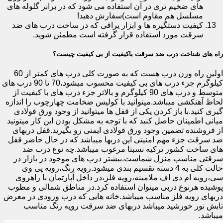
های ضخیم تری در آن استفاده می شود که در برابر گلوله های
مسلسل هم مقاوم است)سفارش دهید!
کیفیت دستگیره ها و ابزار یراقی که در ساخت درب های ضد
سرقت مورد استفاده قرار گرفته است مطمئن شوید.
راه های شناخت درب ضد سرقت باکیفیت از بی کیفیت چیست؟
اولین راه وزن درب هست که به صورت کلی درب های کمتر از 60
کیلوگرم جزء درب های بی کیفیت محسوب میشود،70 تا 90 درب های
متوسط و درب های 90 کیلوگرم و بالاتر جزء درب های با کیفیت از
لحاظ آهنکشی میباشد.میتوانید با کولیس ضخامت چهارچوب را اندازه
گیری کنید.با باز کردن یکی از قفل ها میتوانید از وجود ورق فولادی
میانی اطمینان حاصل کنید که با توجه به مشکل بودن این کار میتونید
از فروشنده تضمین وجود ورق فولادی ایمنی رو بگیرید.قفل دربهای
ضد سرقت جزء مهم امنیتی این دربها میباشد که در حال حاضر قفل
های ساخت کشور ترکیه نسبتا مرغوب میباشد.چه نوع درب ضد
سرقتی مناسب منزل شماست.بیشتر درب های موجود در بازار در
حالت کلی به 4 دسته تقسیم بندی میشود.رویه رنگ،رویه پی وی
سی،رویه ام دی اف ملامینه،رویه فلز،در داخل آپارتمان با راهروی
پوشیده هرنوع دربی میتوان استفاده کرد.در مناطق شمالی و مطوب
دربهای رویه فلز مناسب میباشد.خانه هایی که درب ورودی در معرض
تابش نور خورشید میباشد دربهای ضد سرقت رویه رنگ مناسب
میباشد.