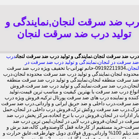
رب ضد سرقت لنجان,نمایندگی و
تولید درب ضد سرقت لنجان
درب ضد سرقت لنجان
،
نمایندگی و تولید درب ضد سرقت لنجان
درب
ضد سرقت در لنجان
،
نمایندگی و تولید درب ضد سرقت در
لنجان
،09192211934-خانم تهرانی-با تخفیف ویژه درب ضد سرقت
محدوده لنجان،نمایندگی و تولید درب ضد سرقت محدوده لنجان،درب
ضد سرقت منطقه لنجان،نمایندگی و تولید درب ضد سرقت منطقه
لنجان،درب ضد سرقت،نمایندگی و تولید درب ضد سرقت،فروش
انواع درب ضد سرقت با بهترین کیفیت و مناسب ترین قیمت،تولید
کننده و نماینده درب های ضد سرقت پورتال ترکیه.فروش ویژه درب
ضد سرقت،درب داخلی و ضد حریق ایرانی و وارداتی.درب ضد سرقت
ترک.درب ضد سرقت روکش ترک،فروش درب داخلی در لنجان،حمل
بار ادارات در لنجان،فروش درب با نرخ اتحاده،مرکز پخش درب ضد
سرقت در لنجان،فروش درب لابی در لنجان،ایمن ترین درب ضد
سرقت-خرید مستقیم از کارخانه قفل گاوصندوقی کاله،ضد برش و
ضد دیلم 100% وارداتی،ورق فولادی دوبل چهارطرفه،عایق حرارت و
صوت،اکیپ نصاب حرفه ای با گارانتی نصب 2 ساله،نصب 2