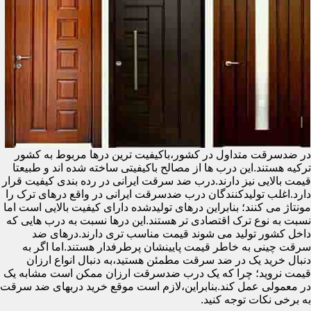
در ضدسرقت متداول در کشور،باکیفیت ترین درها مربوط به کشور
ترکیه هستند.این درب ها از مصالح باکیفیتی ساخته شده اند و طبیعتا
قیمت بالایی نیز دارند.درب ضد سرقت ایرانی در رده بندی کیفیت قرار
دارد.اغلب تولیدکنندگان درب ضدسرقت ایرانی در واقع درهای ترک را
مونتاژ می کنند؛ بنابراین درهای تولیدشده دارای کیفیت بالایی است اما
نسبت به نوع ترک اقتصادی تر هستند.این درها نسبت به درب هایی که
داخل کشور تولید می شوند قیمت مناسب تری دارند.درهای ضد
سرقت چینی به خاطر قیمت پایینشان پرطرفدار هستند.اما اگر به
دنبال خرید یک در ضد سرقت مطمئن هستید،به دنبال انواع ارزان
قیمت نروید؛ چرا که یک درب ضدسرقت ارزان ممکن است مشابه یک
در معمولی عمل کند.بنابراین،لازم است موقع خرید دربهای ضد سرقت
به برخی نکات توجه کنید.