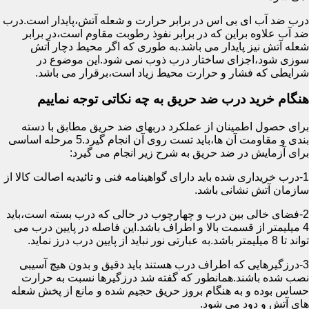
درب ضد آب ای بی اس در برابر حرارت و شعله آتش،پایدار است.درب
ضد آب علاوه براین که در برابر نفوذ رطوبت مقاوم است،در برابر
شعله آتش نیز پایدار می باشد.به طوری که اگر محیط دچار آتش
سوزی شود،اجزای ساختار درب ذوب نمی شود.این موضوع در
شرایطی که فشار و حرارت محیط زیاد است،برقرار می باشد.
هنگام خرید درب ضد حریق به چه نکاتی توجه نماییم
برای حصول اطمینان از عملکرد دربهای ضد حریق مطابق با دسته
بندی و مقاومت آن ها،باید تست روی آن انجام گیرد.5 مرحله اساسی
برای آزمایش در ضد حریق به شرح زیر انجام می گیرد:
1-درب خریداری شده باید دارای گواهینامه فنی و تائیدیه اصالت کالا از
سازمان آتش نشانی باشد.
2-فضای خالی بین درب و چهارچوب در حالی که درب بسته است،باید
4 میلیمتر از قسمت بالا و اطراف باشد.این فاصله در پایین درب می
تواند تا 8 میلیمتر باشد.به عبارتی نور نباید از پایین درب درز نماید.
3-درزگیرهایی که اطراف درب هستند باید دقیق و بدون هیچ آسیبی
نصب شده باشند.همانطور که گفته شد درزگیرها نسبت به حرارت
حساس بوده و به هنگام بروز حریق حجیم شده و مانع از پخش شعله
های آتش و دود می شود.