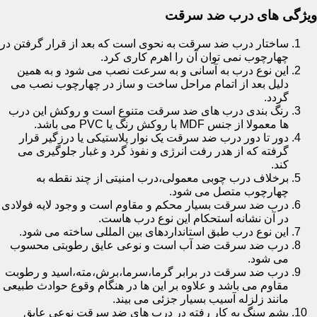
ویژگی های درب ضد سرقت
ساختار درب ضد سرقت به نحوی است که بعد از قرار گرفتن در
چهارچوب نمی توان آن را اهرم کاری کرد.
این نوع درب به آسانی و به سرعت نصب می شود و به همین
دلیل بعد از اتمام مراحل ساخت و ساز در چهارچوب نصب می
گردد.
رنگ بندی درب های ضد سرقت متنوع است و روکش این درب
ها معمولا از جنس MDF با روکش رنگ یا PVC می باشد.
دور تا دور درب ضد سرقت یک نوار پلاستیکی یا درزگیر قرار
گرفته که از هدر رفت انرژی و نفوذ گرد و غبار جلوگیری می
کند.
برخلاف درب چوبی معمولی،درب امنیتی از چند نقطه به
چهارچوب متصل می شود.
درب ضد سرقت بسیار محکم و مقاوم است و وجود لایه فولادی
در آن نشانه استحکام این نوع درب هاست.
این نوع درب طبق استانداردهای بین المللی ساخته می شود.
درب ضد سرقت ضد آب است و نوعی عایق رطوبتی محسوب
می شود.
درب ضد سرقت در برابر گرما،سرما،برش،مته،اسید و رطوبت
مقاوم می باشد و علاوه بر این ها در هنگام وقوع حوادث طبیعی
مانند زلزله آسیب بسیار جزئی می بیند.
پشم سنگ به کار رفته در درب های ضد سرقت نوعی عایق