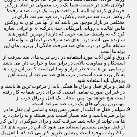
فولادی باشد در حقیقت شما یک درب معمولی در ابعاد بزرگتر
خریداری کرده اید البته با پرداخت هزینه یک درب ضد سرقت!
روکش درب ضد سرقت:روکش درب ضد سرقت دارای در
مختلفی در بازار موجود می باشد که از آنها می توان به روکش
هاس ایتالیایی،اروپایی،آمریکایی،چینی،ترکیه ای و ایرانی اشاره
کرد که به واسطه سابقه خوبی که دارند از بهترین کشور های
سازنده می باشند.درب های ضد سرقت ترکیه ای به واسطه
سابقه عالی در درب های ضد سرقت خانگی از برترین های این
برند ها است
ورق و آهن آلات مورد استفاده در درب:درب های ضد سرقت از
استحکام و مقاومت بالایی در برابر صدا و حرارت دارا می باشد
و تمامی این ها به خاطر ابزار و وسایلی است که در این درب ها
به کار برده شده است.در درب های ضد سرقت از رشته آهن
پروفیل باید استفاده شود
قفل و یراق:قفل و یراق ها همگی باید از مرغوب ترین ها باشند و
در غیر این صورت تمامی امنیتی که برای درب شما به کار رفته
است هیچ خواهد بود! پس انتخاب یک قفل و یراق خوب از
مهمترین ویژگی های یک درب ضد سرقت است.
سیلندر قفل ها اغلب از جنس مس بوده و تمامی این قفل ها در
برابر ضربه،اسید و مته بسیار آسیب پذیر هستند و به راحتی دزد
ها می توانند از خانه شما سرقت کنند و برای جلوگیری از این کار
از قفل مولتی سیستم استفاده می شود که این در نمونه های 16
و 20 زبانه موجود است و به این طریق کار می کند که با قفل یک