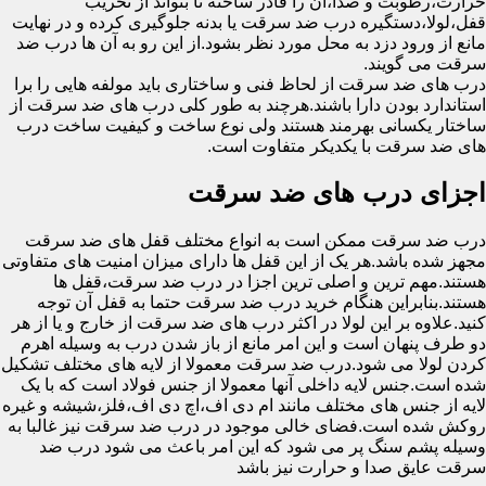
حرارت،رطوبت و صدا،آن را قادر ساخته تا بتواند از تخریب
قفل،لولا،دستگیره درب ضد سرقت یا بدنه جلوگیری کرده و در نهایت
مانع از ورود دزد به محل مورد نظر بشود.از این رو به آن ها درب ضد
سرقت می گویند.
درب های ضد سرقت از لحاظ فنی و ساختاری باید مولفه هایی را برا
استاندارد بودن دارا باشند.هرچند به طور کلی درب های ضد سرقت از
ساختار یکسانی بهرمند هستند ولی نوع ساخت و کیفیت ساخت درب
های ضد سرقت با یکدیکر متفاوت است.
اجزای درب های ضد سرقت
درب ضد سرقت ممکن است به انواع مختلف قفل های ضد سرقت
مجهز شده باشد.هر یک از این قفل ها دارای میزان امنیت های متفاوتی
هستند.مهم ترین و اصلی ترین اجزا در درب ضد سرقت،قفل ها
هستند.بنابراین هنگام خرید درب ضد سرقت حتما به قفل آن توجه
کنید.علاوه بر این لولا در اکثر درب های ضد سرقت از خارج و یا از هر
دو طرف پنهان است و این امر مانع از باز شدن درب به وسیله اهرم
کردن لولا می شود.درب ضد سرقت معمولا از لایه های مختلف تشکیل
شده است.جنس لایه داخلی آنها معمولا از جنس فولاد است که با یک
لایه از جنس های مختلف مانند ام دی اف،اچ دی اف،فلز،شیشه و غیره
روکش شده است.فضای خالی موجود در درب ضد سرقت نیز غالبا به
وسیله پشم سنگ پر می شود که این امر باعث می شود درب ضد
سرقت عایق صدا و حرارت نیز باشد