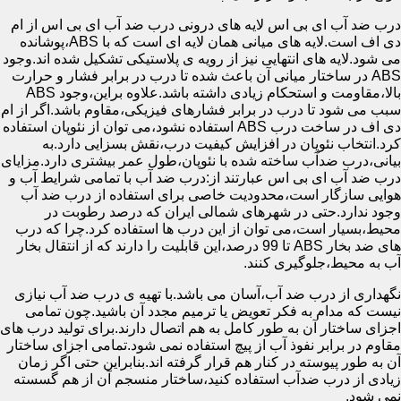
درب ضد آب ای بی اس لایه های درونی درب ضد آب ای بی اس از ام
دی اف است.لایه های میانی همان لایه ای است که با ABS،پوشانده
می شود.لایه های انتهایی نیز از رویه ی پلاستیکی تشکیل شده اند.وجود
ABS در ساختار میانی آن باعث شده تا درب در برابر فشار و حرارت
بالا،مقاومت و استحکام زیادی داشته باشد.علاوه براین،وجود ABS
سبب می شود تا درب در برابر فشارهای فیزیکی،مقاوم باشد.اگر از ام
دی اف در ساخت درب ABS استفاده نشود،می توان از نئوپان استفاده
کرد.انتخاب نئوپان در افزایش کیفیت درب،نقش بسزایی دارد.به
بیانی،درب ضدآب ساخته شده با نئوپان،طول عمر بیشتری دارد.مزایای
درب ضد آب ای بی اس عبارتند از:درب ضد آب با تمامی شرایط آب و
هوایی سازگار است،محدودیت خاصی برای استفاده از درب ضد آب
وجود ندارد.حتی در شهرهای شمالی ایران که درصد رطوبت در
محیط،بسیار است،می توان از این درب ها استفاده کرد.چرا که درب
های ضد بخار ABS تا 99 درصد،این قابلیت را دارند که از انتقال بخار
آب به محیط،جلوگیری کنند.
نگهداری از درب ضد آب،آسان می باشد.با تهیه ی درب ضد آب نیازی
نیست که مدام به فکر تعویض یا ترمیم مجدد آن باشید.چون تمامی
اجزای ساختار آن به طور کامل به هم اتصال دارند.برای تولید درب های
مقاوم در برابر نفوذ آب از پیچ استفاده نمی شود.تمامی اجزای ساختار
آن به طور پیوسته در کنار هم قرار گرفته اند.بنابراین حتی اگر زمان
زیادی از درب ضدآب استفاده کنید،ساختار منسجم آن از هم گسسته
نمی شود.