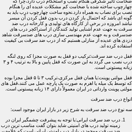
ضخامت تأثیر شگرفی هنگام نصب و استحکام درب دارد،چرا که
چهارچوب ساخته شده با ضخامت کم مشکلات عدیده ای را هنگام
نصب برای نصاب به همراه دارد.نحوه ساخت چهارچوب درب باید به
گونه ای باشد که احتمال باز کردن درب بدون قفل کردن آن میسر
نباشد امروزه در برخی از کارگاه های تولیدی و کارخانه درب ضد
سرقت به جهت عدم آشنایی تولید کنندگان از استراکچر درب های
ضدسرقت و به جهت عدم مهندسی سازی درب های ضدسرقت شاهد
دزدی های عدیده از منازلی هستیم که از درب ضد سرقت بی کیفیت
استفاده کرده اند.
قفل درب ضد سرقت:ترکیب دو قفل به صورت مجزا که روی لنگه
درب نصب می گردد به این صورت که قفل پایین و بالا به ترتیب ۴ و ۳
زبانه پیستونی است.
قفل مولتی پوینت:یا همان قفل مرکزی،ترکیب ۳ تا ۵ قفل مجزا بوده
که توسط یک میله یا اهرم به صورت یک پارچه عمل می کنند،قفل های
مولتی پوینت وارداتی در ایران معمولاً دارای ۱۴ زبانه پیستونی است.
انواع درب ضد سرقت
سه نوع درب ضد سرقت به شرح زیر در بازار ایران موجود است:
درب ضد سرقت ایرانی:با توجه به پیشرفت چشمگیر ایران در
زمینه تولید درب های امنیتی شاید بتوان گفت مناسب ترین درب
ضد سرقت موجود در بازار درب امنیتی ایرانی است که علاوه بر