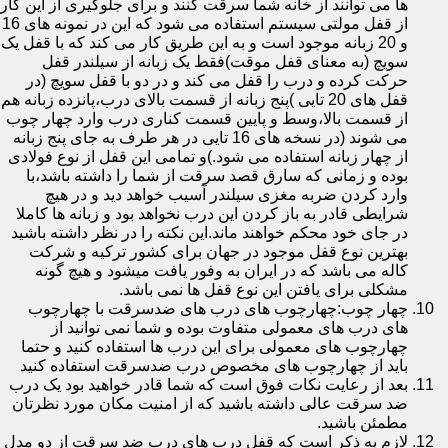
ها می توانند از خانه شما سرقت کنند و برای جلوگیری از این کار
از قفل مولتی سیستم استفاده می شود که این در نمونه های 16
و 20 زبانه موجود است و به این طریق کار می کند که با قفل یک
سویچ (به معنای قفل موقت)فقط یک زبانه از سیلندر قفل
حرکت کرده و درب را قفل می کند و در دو با قفل سویچ (در
قفل های 20 تایی )پنج زبانه از قسمت بالای درب،پانزده زبانه هم
از قسمت بالا،وسط و پایین قسمت کناری درب وارد چهار چوب
می شوند (در نسخه های 16 تایی در هر طرف به جای پنج زبانه
از چهار زبانه استفاده می شود.)و تمامی این قفل از نوع فولادی
بوده و زمانی که سارق قصد سرقت از شما را داشته باشد،با
وارد کردن ضربه مغزی سیلندر آسیب خواهد دید و در هیچ
شرایطی قادر به باز کردن این درب نخواهد بود و زبانه ها کاملا
در جای خود محکم خواهند ماند.این نکته را در نظر داشته باشید
بهترین نوع قفل موجود در جهان برای کشور ترکیه و شرکت
کاله می باشد که در ایران به وفور یافت میشود و هیچ گونه
مشکلی برای یافتن این نوع قفل ها نمی باشد.
چهار چوب:چهارچوب های درب های ضدسرقت با چهارچوب
های درب های معمولی متفاوت بوده و شما نمی توانید از
چهارچوب های معمولی برای این درب ها استفاده کنید و حتما
باید از چهارچوب های مخصوص درب ضدسرقت استفاده کنید
بعد از رعایت نکات فوق است که شما قادر خواهید بود یک درب
ضد سرقت عالی داشته باشید که از امنیت مکان مورد نظرتان
مطمئن باشید.
لازم به ذکر است که قفل درب های درب ضد سرقت از دو مدل