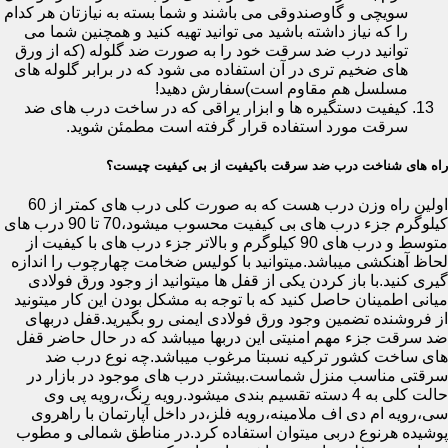
سویچی و گاوصندوقی می باشند و شما بسته به نیازتان هر کدام
را که نیاز داشته باشید می توانید تهیه کنید و همچنین شما می
توانید درب ضد سرقت خود را به صورت ضد گلوله (که از ورق
های ضخیم تری در آن استفاده می شود که در برابر گلوله های
مسلسل هم مقاوم است)سفارش دهید!
کیفیت دستگیره ها و ابزار یراقی که در ساخت درب های ضد
سرقت مورد استفاده قرار گرفته است مطمئن شوید.
راه های شناخت درب ضد سرقت باکیفیت از بی کیفیت چیست؟
اولین راه وزن درب هست که به صورت کلی درب های کمتر از 60
کیلوگرم جزء درب های بی کیفیت محسوب میشود،70 تا 90 درب های
متوسط و درب های 90 کیلوگرم و بالاتر جزء درب های با کیفیت از
لحاظ آهنکشی میباشد.میتوانید با کولیس ضخامت چهارچوب را اندازه
گیری کنید.با باز کردن یکی از قفل ها میتوانید از وجود ورق فولادی
میانی اطمینان حاصل کنید که با توجه به مشکل بودن این کار میتونید
از فروشنده تضمین وجود ورق فولادی ایمنی رو بگیرید.قفل دربهای
ضد سرقت جزء مهم امنیتی این دربها میباشد که در حال حاضر قفل
های ساخت کشور ترکیه نسبتا مرغوب میباشد.چه نوع درب ضد
سرقتی مناسب منزل شماست.بیشتر درب های موجود در بازار در
حالت کلی به 4 دسته تقسیم بندی میشود.رویه رنگ،رویه پی وی
سی،رویه ام دی اف ملامینه،رویه فلز،در داخل آپارتمان با راهروی
پوشیده هرنوع دربی میتوان استفاده کرد.در مناطق شمالی و مطوب