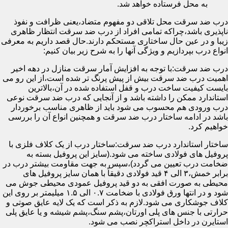
به محل فرستاده خواهد شد.
درب ضد سرقت محل تلاقی دو مفهوم متضاد،یعنی ظرافت و نفوذ
ناپذیری باشد،چراکه تمامی افراد از درب ضد سرقت انتظار ظاهری
زیبا و در عین حال ساختاری مستحکم دارند.حال قصد داریم به معرفی
انواع درب بپردازیم و ویژگی آنها را به شرح زیر بیان کنیم:
درب ضد سرقت:با توجه به افزایش آمار سرقت منازل در دهه اخیر
اهمیت درب ضد سرقت بیش از پیش پرنگ تر شده است،از این رو می
بایست کیفیت ساخت درب و قفل استفاده شده در آن،بالاترین
استاندارد ممکن را داشته باشد و از آنجایی که درب ضد سرقت نوعی
درب ورودی هم محسوب می شود باید از ظاهری مناسب برخوردار
باشد در ادامه ساختار درب ضد سرقت و همچنین انواع آن را بررسی
خواهیم کرد.
ساختار استاندارد درب ضد سرقت:ساختار درب از یک کلاف فلزی با
پروفیل های فولادی ساخته می شود.(سایز این پروفیل بسته به
ضخامت درب تعیین می گردد)،سپس به جهت مقاومت بیشتر درب در
برابر خمش،۳ الی ۴ قید فولادی دقیقاً با همان سایز پروفیل های
محیطی به صورت افقی به دو قید پروفیل عمودی محیطی جوش می
شود و در انتها ورق فولادی با ضخامت ۰.۷ الی ۱.۵ میلیمتر بر روی این
کلاف جوشکاری می شود.لازم به ذکر است که یک لایه عایق صوتی و
حرارتی با جنس های پلی اورتان،پشم سنگ،پشم شیشه و یا عایق پلی
استایرن در داخل استراکچر نصب می شود.