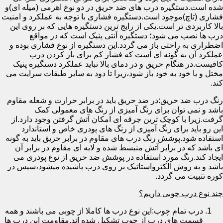
شده است.دستگیره درب های ضد حریق در دو نوع اهرمی (میله ای)و
فشاری (تاچ)موجود است.دستگیره فشاری با توجه به عملکرد و امنیت
بالا کاربردی تر است.یکی از رایج ترین دستگیره هایی که بر روی این
درب ها نصب می شود؛ دستگیره آنتی پنیک است که در مواقع
اضطراری به راحتی باز می گردد.این دستگیره از نوع فشاری بوده و
عملکرد آن به گونه ای است که فشار کم برای باز کردن درب
کافیست.در هنگام حریق و در دمای بالا نباید عملکرد دستگیره پنیک
مختل و یا خود به خود باز شود،زیرا تا دود به سایر طبقات سرایت می
کند.
رنگ درب ضد حریق:در ضد حریق باید در برابر حرارت و شعله مقاوم
باشد و نمی توان برای رنگ آمیزی از رنگ های معمولی کمک
گرفت.زیرا با کوچک ترین جرقه ای امکان آتش گرفتن وجود دارد.از
این رو باید برای رنگ آمیزی از رنگ های پودری خاص و استاندارد
استفاده شود.پوشش رنگ درب های مقاوم در برابر حریق باید به گونه
ای باشد که در برابر آتش منبسط شده و لایه ای مقاوم در برابر آن
ایجاد کند.رنگ مورد استفاده در پوشش ضد حریق از نوع پودری می
باشد و به روش الکترواستاتیک بر روی درب پاشیده میشود،سپس در
کوره تثبیت می گردد.
چند نوع درب چوبی داریم؟
درب تمام چوب:این نوع درب ها کاملا از چوبی می باشند و همه
قسمت های درب از چوب تشکیل شده اند.مقاومت این درب ها