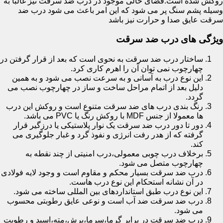
روکش شده است.فضای خالی موجود در درب ضد سرقت نیز غالبا به
وسیله پشم سنگ پر می شود که این امر باعث می شود درب ضد
سرقت عایق صدا و حرارت نیز باشد
ویژگی های درب ضد سرقت
ساختار درب ضد سرقت به نحوی است که بعد از قرار گرفتن در
چهارچوب نمی توان آن را اهرم کاری کرد.
این نوع درب به آسانی و به سرعت نصب می شود و به همین
دلیل بعد از اتمام مراحل ساخت و ساز در چهارچوب نصب می
گردد.
رنگ بندی درب های ضد سرقت متنوع است و روکش این درب
ها معمولا از جنس MDF با روکش رنگ یا PVC می باشد.
دور تا دور درب ضد سرقت یک نوار پلاستیکی یا درزگیر قرار
گرفته که از هدر رفت انرژی و نفوذ گرد و غبار جلوگیری می
کند.
برخلاف درب چوبی معمولی،درب امنیتی از چند نقطه به
چهارچوب متصل می شود.
درب ضد سرقت بسیار محکم و مقاوم است و وجود لایه فولادی
در آن نشانه استحکام این نوع درب هاست.
این نوع درب طبق استانداردهای بین المللی ساخته می شود.
درب ضد سرقت ضد آب است و نوعی عایق رطوبتی محسوب
می شود.
درب ضد سرقت در برابر گرما،سرما،برش،مته،اسید و رطوبت