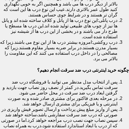
بالاتر از دیگر درب ها می باشد و همچنین اگر به خوبی نگهداری
کنید طول عمر بالاتری دارند.عیب این نوع درب ها این است که
گران تر هستند و در شرایط جوی حساس هستند.
درب پانلی:این نوع درب ها از پانل و کلاف ساخته شده اند و پانل
ها نیز از چوب های طبیعی تولید شده اند.این درب ها مسطح یا
طرح دار می باشند و در بخشی از این درب ها از شیشه نیز
استفاده شده است.
درب روکشی:امروزه بیشتر درب ها از این نوع می باشند.زیرا که
بسیار مدرن هستند.در برابر ضربه بسیار مقاوم هستند.زیرا که
مصالحی را در داخل درب استفاده می کنند که این مقاومت را
بالاتر می برد.
چگونه خرید اینترنتی درب ضد سرقت انجام دهیم؟
پس از انتخاب مدل مدنظر می توانید با فروشگاه درب ضد
سرقت تماس بگیرید.در کمتر از نصف روز نصاب جهت بازدید و
گرفتن ابعاد درب ضد سرقت در محل حاضر می شود.
در مرحله بعدی فاکتور برای مشتری صادر شده و به صورت
اینترنتی و یا فیزیکی برای مشتری ارسال خواهد شد.
پس از واریز مبلغ پیش پرداخت و ارسال تصویر فیش واریزی در
صورتی که درب ضد سرقت سفارشی باشد،ساخته خواهد شد
سپس نصاب جهت نصب درب مراجعه خواهد کرد.اما در صورتی
که از درب با ابعاد استاندارد استفاده شود،درب به همراه نصاب