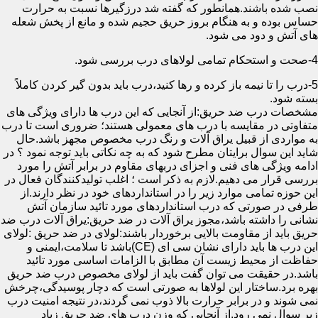
نصب شده باشند.همانطور که گفته شد درزگیرها نسبت به حرارت
حساس بوده و به هنگام بروز حریق حجیم شده و مانع از پخش شعله
های آتش و دود می شود.
4-صحت و استحکام تمامی لولاهای درب بررسی شود.
5-درب را تا نیمه باز کرده و رها کنید،درب باید بدون گیر کردن کاملاً
بسته شود.
مشخصات درب ضد حریق:از آنجایی که این درب ها دارای ویژگی های
متفاوتی در مقایسه با درب های معمولی هستند؛ ضروری است تا درب
به مواردی از قبیل یراق آلات و رنگ درب مخصوص مجهز باشد.حال
شاید این سوال برایتان مطرح شود که به چه نکاتی باید توجه نمود ؟ در
ادامه ویژگی های فنی و اجزای دربهای مقاوم در برابر آتش را مورد
بررسی قرار می دهیم.لازم به ذکر است ؛ اغلب تولیدکنندگان فعال در
این حوزه تمامی موارد زیر را در استانداردهای خود در نظر دارند.از
طرفی در صورتی که درب استانداردهای مورد تائید سازمان آتش
نشانی را داشته باشد،مجوز یراق آلات در ضد حریق:یراق آلات درب ضد
حریق باید از مقاومت بالایی برخوردار باشند:لولای در ضد حریق :لولای
این درب ها باید دارای نشان سی ای (CE)باشد تا سلامت،ایمنی و
حفاظت از محیط زیست آن مطابق با الزامات اساسی مورد تائید
باشد.در حقیقت می توان گفت باید از لولای مخصوص درب ضد حریق
بهره برد.ساختار این لولاها به صورتی است که دچار پوسیدگی،چرخش
نمی شوند و در برابر حرارت بالا ذوب نمی گردند،در نتیجه امنیت درب
زیر سوال نمی رود.از آنجایی که وزن درب های ضد حریق زیاد