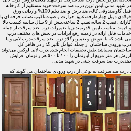
در شهید مدنی،ایمن ترین درب ضد سرقت-خرید مستقیم از کارخانه
قفل گاوصندوقی کاله،ضد برش و ضد دیلم 100% وارداتی،ورق
فولادی دوبل چهارطرفه،عایق حرارت و صوت،اکیپ نصاب حرفه ای با
گارانتی نصب 2 ساله،نصب 2 ساعته.بیش از 9 سال سابقه.کیفیت بالا
و قیمت مناسب.ایمن،قدرتمند،زیبا،تعمیرات درب ضد سرقت از جمله
خدمات قابل ارائه در زمینه رفع ایرادات در بخش های مختلف درب
می باشد که با تعویض و تعمیر،رگلاژ درب ضد سرقت،درب لابی و یا
درب ورودی ساختمان از جمله عوامل تأثیر گذار در ظاهر کل
ساختمان می‌باشد.طبق تحقیقات انجام شده،درب لابی لوکس می‌تواند
ارزش هر متر مربع از آپارتمان را ۱۰۰ تا ۵۰۰ هزار تومان افزایش
دهد،درب ضد سرقت چینی در شهید مدنی،
.
درب ضد سرقت به نوعی از درب ورودی ساختمان می گویند که