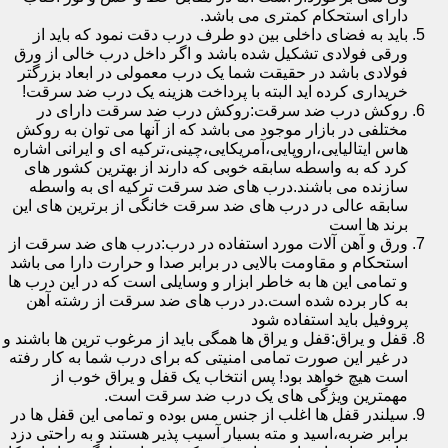
دارای استحکام کمتری می باشد.
باید به فضای داخلی بین دو طرف درب دقت نمود که باید از
ورقی فولادی تشکیل شده باشد و اگر داخل درب خالی از ورق
فولادی باشد در حقیقت شما یک درب معمولی در ابعاد بزرگتر
خریداری کرده اید البته با پرداخت هزینه یک درب ضد سرقت!
روکش درب ضد سرقت:روکش درب ضد سرقت دارای در
مختلفی در بازار موجود می باشد که از آنها می توان به روکش
هاس ایتالیایی،اروپایی،آمریکایی،چینی،ترکیه ای و ایرانی اشاره
کرد که به واسطه سابقه خوبی که دارند از بهترین کشور های
سازنده می باشند.درب های ضد سرقت ترکیه ای به واسطه
سابقه عالی در درب های ضد سرقت خانگی از برترین های این
برند ها است
ورق و آهن آلات مورد استفاده در درب:درب های ضد سرقت از
استحکام و مقاومت بالایی در برابر صدا و حرارت دارا می باشد
و تمامی این ها به خاطر ابزار و وسایلی است که در این درب ها
به کار برده شده است.در درب های ضد سرقت از رشته آهن
پروفیل باید استفاده شود
قفل و یراق:قفل و یراق ها همگی باید از مرغوب ترین ها باشند و
در غیر این صورت تمامی امنیتی که برای درب شما به کار رفته
است هیچ خواهد بود! پس انتخاب یک قفل و یراق خوب از
مهمترین ویژگی های یک درب ضد سرقت است.
سیلندر قفل ها اغلب از جنس مس بوده و تمامی این قفل ها در
برابر ضربه،اسید و مته بسیار آسیب پذیر هستند و به راحتی دزد