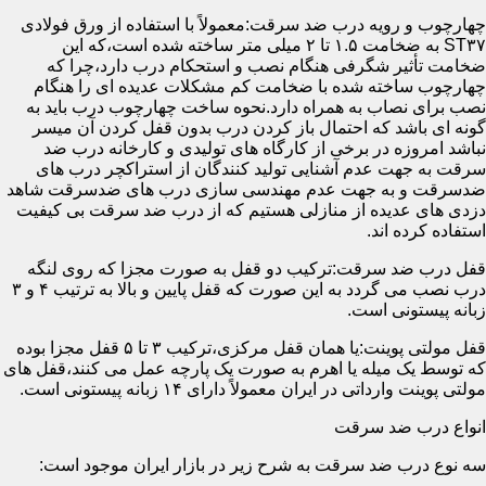
چهارچوب و رویه درب ضد سرقت:معمولاً با استفاده از ورق فولادی
ST۳۷ به ضخامت ۱.۵ تا ۲ میلی متر ساخته شده است،که این
ضخامت تأثیر شگرفی هنگام نصب و استحکام درب دارد،چرا که
چهارچوب ساخته شده با ضخامت کم مشکلات عدیده ای را هنگام
نصب برای نصاب به همراه دارد.نحوه ساخت چهارچوب درب باید به
گونه ای باشد که احتمال باز کردن درب بدون قفل کردن آن میسر
نباشد امروزه در برخی از کارگاه های تولیدی و کارخانه درب ضد
سرقت به جهت عدم آشنایی تولید کنندگان از استراکچر درب های
ضدسرقت و به جهت عدم مهندسی سازی درب های ضدسرقت شاهد
دزدی های عدیده از منازلی هستیم که از درب ضد سرقت بی کیفیت
استفاده کرده اند.
قفل درب ضد سرقت:ترکیب دو قفل به صورت مجزا که روی لنگه
درب نصب می گردد به این صورت که قفل پایین و بالا به ترتیب ۴ و ۳
زبانه پیستونی است.
قفل مولتی پوینت:یا همان قفل مرکزی،ترکیب ۳ تا ۵ قفل مجزا بوده
که توسط یک میله یا اهرم به صورت یک پارچه عمل می کنند،قفل های
مولتی پوینت وارداتی در ایران معمولاً دارای ۱۴ زبانه پیستونی است.
انواع درب ضد سرقت
سه نوع درب ضد سرقت به شرح زیر در بازار ایران موجود است: