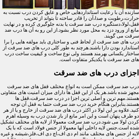
سازنده آن با رعایت استانداردهایی خاص و عایق کردن درب نسبت به
حرارت،رطوبت و صدا،آن را قادر ساخته تا بتواند از تخریب
قفل،لولا،دستگیره درب ضد سرقت یا بدنه جلوگیری کرده و در نهایت
مانع از ورود دزد به محل مورد نظر بشود.از این رو به آن ها درب ضد
سرقت می گویند.
درب های ضد سرقت از لحاظ فنی و ساختاری باید مولفه هایی را برا
استاندارد بودن دارا باشند.هرچند به طور کلی درب های ضد سرقت از
ساختار یکسانی بهرمند هستند ولی نوع ساخت و کیفیت ساخت درب
های ضد سرقت با یکدیکر متفاوت است.
اجزای درب های ضد سرقت
درب ضد سرقت ممکن است به انواع مختلف قفل های ضد سرقت
مجهز شده باشد.هر یک از این قفل ها دارای میزان امنیت های متفاوتی
هستند.مهم ترین و اصلی ترین اجزا در درب ضد سرقت،قفل ها
هستند.بنابراین هنگام خرید درب ضد سرقت حتما به قفل آن توجه
کنید.علاوه بر این لولا در اکثر درب های ضد سرقت از خارج و یا از هر
دو طرف پنهان است و این امر مانع از باز شدن درب به وسیله اهرم
کردن لولا می شود.درب ضد سرقت معمولا از لایه های مختلف تشکیل
شده است.جنس لایه داخلی آنها معمولا از جنس فولاد است که با یک
لایه از جنس های مختلف مانند ام دی اف،اچ دی اف،فلز،شیشه و غیره