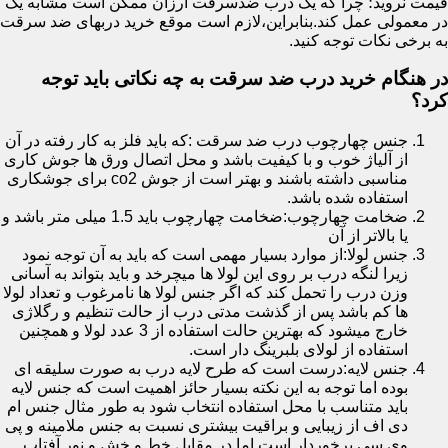
قیمت نروید؛ چرا که یک درب ضدسرقت ارزان ممکن است مشابه یک
در معمولی عمل کند.بنابراین،لازم است موقع خرید دربهای ضد سرقت
به برخی نکات توجه کنید.
در هنگام خرید درب ضد سرقت به چه نکاتی باید توجه
کرد؟
جنس چهارچوب درب ضد سرقت :که باید فلز به کار رفته در آن
از آلیاژ خوب و با کیفیت باشد و محل اتصال ورق ها جوش کاری
مناسبی داشته باشند و بهتر است از جوش co2 برای جوشکاری
استفاده شده باشد.
ضخامت چهارچوب:ضخامت چهارچوب باید 1.5 میلی متر باشد و
یا بالاتر از آن
جنس لولا:از موارد بسیار مهمی است که باید به آن توجه نمود
زیرا لنگه درب بر روی این لولا ها میچرخد و باید بتواند به آسانی
وزن درب را تحمل کند که اگر جنس لولا ها نامرغوب و تعداد لولا
ها کم باشد پس از گذشت مدتی درب از حالت تنظیم و رگلاژی
خارج میشود که بهترین حالت استفاده از 3 عدد لولا و همچنین
استفاده از لولای بلبرینگ دار است.
جنس لایه:درست است که طرح لایه درب به صورت سلیقه ای
بوده اما توجه به این نکته بسیار حائز اهمیت است که جنس لایه
باید متناسب با محل استفاده انتخاب شود به طور مثال جنس ام
دی اف از زیبایی و براقیت بیشتری نسبت به جنس ملامینه و پی
وی سی برخوردار است اما در مقابل خط و خش و نور آفتاب