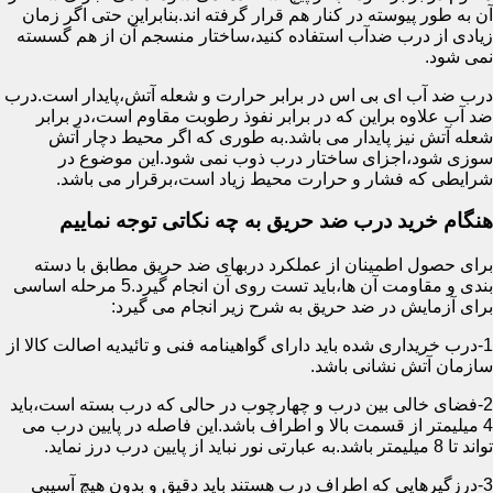
آن به طور پیوسته در کنار هم قرار گرفته اند.بنابراین حتی اگر زمان
زیادی از درب ضدآب استفاده کنید،ساختار منسجم آن از هم گسسته
نمی شود.
درب ضد آب ای بی اس در برابر حرارت و شعله آتش،پایدار است.درب
ضد آب علاوه براین که در برابر نفوذ رطوبت مقاوم است،در برابر
شعله آتش نیز پایدار می باشد.به طوری که اگر محیط دچار آتش
سوزی شود،اجزای ساختار درب ذوب نمی شود.این موضوع در
شرایطی که فشار و حرارت محیط زیاد است،برقرار می باشد.
هنگام خرید درب ضد حریق به چه نکاتی توجه نماییم
برای حصول اطمینان از عملکرد دربهای ضد حریق مطابق با دسته
بندی و مقاومت آن ها،باید تست روی آن انجام گیرد.5 مرحله اساسی
برای آزمایش در ضد حریق به شرح زیر انجام می گیرد:
1-درب خریداری شده باید دارای گواهینامه فنی و تائیدیه اصالت کالا از
سازمان آتش نشانی باشد.
2-فضای خالی بین درب و چهارچوب در حالی که درب بسته است،باید
4 میلیمتر از قسمت بالا و اطراف باشد.این فاصله در پایین درب می
تواند تا 8 میلیمتر باشد.به عبارتی نور نباید از پایین درب درز نماید.
3-درزگیرهایی که اطراف درب هستند باید دقیق و بدون هیچ آسیبی