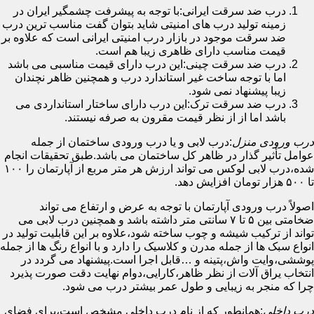
درب ضد سرقت ایرانی:با توجه به پیشرفت چشمگیر ایران در
زمینه تولید درب های امنیتی شاید بتوان گفت مناسب ترین درب
ضد سرقت موجود در بازار درب امنیتی ایرانی است که علاوه بر
قیمت مناسب دارای ظاهری زیبا هم است.
درب ضد سرقت چینی:این درب دارای قیمت مناسبی می باشد
اما با توجه ساخت غیر استاندارد درب و همچنین ظاهر نچندان
زیبا پیشنهاد نمی شود.
درب ضد سرقت ترک:این درب دارای ساختار استانداردی می
باشد اما از از نظر قیمت مقرون به صرفه نیستند.
درب ورودی منزل
:درب لابی و یا درب ورودی ساختمان از جمله
عوامل تأثیر گذار در ظاهر کل ساختمان می باشد.طبق تحقیقات انجام
شده،درب لابی لوکس می تواند ارزش هر متر مربع از آپارتمان را ۱۰۰
تا ۵۰۰ هزار تومان افزایش دهد.
اصولاً درب ورودی آپارتمان با توجه به عرض و ارتفاع می تواند
ضخامتی بین ۵ تا ۷ سانتی متر داشته باشد و همچنین درب لابی می
تواند از ترکیب شیشه و چوب ساخته شود،علاوه بر این قابلیت تولید در
انواع سبک ها از جمله مدرن و کلاسیک را دارد و با انواع رنگ ها از جمله
پوششی،وایت واش،پتینه و …قابل اجرا است.پیشنهاد می گردد در
انتخاب یراق آلات از نظر ظاهر،کارایی،دوام نهایت دقت صورت پذیرد
چرا که منجر به زیبایی و طول عمر بیشتر درب می شود.
درب داخلی
:همانطور که از نام درب داخلی مشخص است،برای فضای