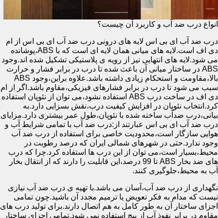
انواع درب ضد آب و کاربرد آن چیست؟
درب ضد آب ای بی اس لایه های درونی درب ضد آب ای بی اس از ام
دی اف است.لایه های میانی همان لایه ای است که با ABS،پوشانده
می شود.لایه های انتهایی نیز از رویه ی پلاستیکی تشکیل شده اند.وجود
ABS در ساختار میانی آن باعث شده تا درب در برابر فشار و حرارت
بالا،مقاومت و استحکام زیادی داشته باشد.علاوه براین،وجود ABS
سبب می شود تا درب در برابر فشارهای فیزیکی،مقاوم باشد.اگر از ام
دی اف در ساخت درب ABS استفاده نشود،می توان از نئوپان استفاده
کرد.انتخاب نئوپان در افزایش کیفیت درب،نقش بسزایی دارد.به
بیانی،درب ضدآب ساخته شده با نئوپان،طول عمر بیشتری دارد.مزایای
درب ضد آب ای بی اس عبارتند از:درب ضد آب با تمامی شرایط آب و
هوایی سازگار است،محدودیت خاصی برای استفاده از درب ضد آب
وجود ندارد.حتی در شهرهای شمالی ایران که درصد رطوبت در
محیط،بسیار است،می توان از این درب ها استفاده کرد.چرا که درب
های ضد بخار ABS تا 99 درصد،این قابلیت را دارند که از انتقال بخار
آب به محیط،جلوگیری کنند.
نگهداری از درب ضد آب،آسان می باشد.با تهیه ی درب ضد آب نیازی
نیست که مدام به فکر تعویض یا ترمیم مجدد آن باشید.چون تمامی
اجزای ساختار آن به طور کامل به هم اتصال دارند.برای تولید درب های
مقاوم در برابر نفوذ آب از پیچ استفاده نمی شود.تمامی اجزای ساختار