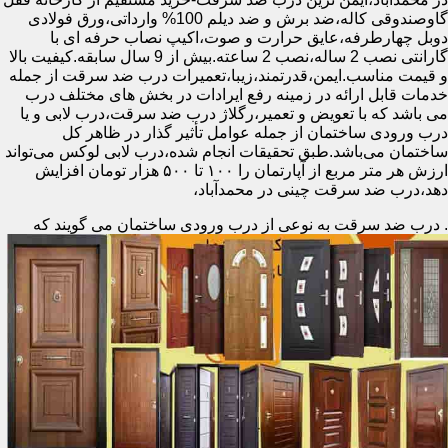
گاوصندوقی کاله،ضد برش و ضد دیلم 100% وارداتی،ورق فولادی
دوبل چهارطرفه،عایق حرارت و صوت،اکیپ نصاب حرفه ای با
گارانتی نصب 2 ساله،نصب 2 ساعته.بیش از 9 سال سابقه.کیفیت بالا
و قیمت مناسب.ایمن،قدرتمند،زیبا،تعمیرات درب ضد سرقت از جمله
خدمات قابل ارائه در زمینه رفع ایرادات در بخش های مختلف درب
می باشد که با تعویض و تعمیر،رگلاژ درب ضد سرقت،درب لابی و یا
درب ورودی ساختمان از جمله عوامل تأثیر گذار در ظاهر کل
ساختمان می‌باشد.طبق تحقیقات انجام شده،درب لابی لوکس می‌تواند
ارزش هر متر مربع از آپارتمان را ۱۰۰ تا ۵۰۰ هزار تومان افزایش
دهد،درب ضد سرقت چینی در محمدآباد،
.
درب ضد سرقت به نوعی از درب ورودی ساختمان می گویند که