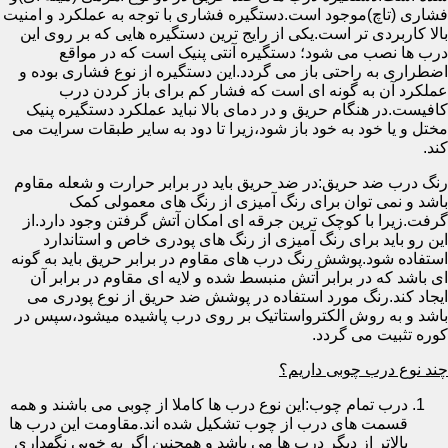
فشاری (تاچ)موجود است.دستگیره فشاری با توجه به عملکرد و امنیت
بالا کاربردی تر است.یکی از رایج ترین دستگیره هایی که بر روی این
درب ها نصب می شود؛ دستگیره آنتی پنیک است که در مواقع
اضطراری به راحتی باز می گردد.این دستگیره از نوع فشاری بوده و
عملکرد آن به گونه ای است که فشار کم برای باز کردن درب
کافیست.در هنگام حریق و در دمای بالا نباید عملکرد دستگیره پنیک
مختل و یا خود به خود باز شود،زیرا تا دود به سایر طبقات سرایت می
کند.
رنگ درب ضد حریق:در ضد حریق باید در برابر حرارت و شعله مقاوم
باشد و نمی توان برای رنگ آمیزی از رنگ های معمولی کمک
گرفت.زیرا با کوچک ترین جرقه ای امکان آتش گرفتن وجود دارد.از
این رو باید برای رنگ آمیزی از رنگ های پودری خاص و استاندارد
استفاده شود.پوشش رنگ درب های مقاوم در برابر حریق باید به گونه
ای باشد که در برابر آتش منبسط شده و لایه ای مقاوم در برابر آن
ایجاد کند.رنگ مورد استفاده در پوشش ضد حریق از نوع پودری می
باشد و به روش الکترواستاتیک بر روی درب پاشیده میشود،سپس در
کوره تثبیت می گردد.
چند نوع درب چوبی داریم؟
درب تمام چوب:این نوع درب ها کاملا از چوبی می باشند و همه
قسمت های درب از چوب تشکیل شده اند.مقاومت این درب ها
بالاتر از دیگر درب ها می باشد و همچنین اگر به خوبی نگهداری