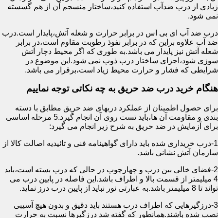
زیادی از درب ضدآب استفاده کنید،ساختار منسجم آن از هم گسسته
نمی شود.
درب ضد آب ای بی اس در برابر حرارت و شعله آتش،پایدار است.درب
ضد آب علاوه براین که در برابر نفوذ رطوبت مقاوم است،در برابر
شعله آتش نیز پایدار می باشد.به طوری که اگر محیط دچار آتش
سوزی شود،اجزای ساختار درب ذوب نمی شود.این موضوع در
شرایطی که فشار و حرارت محیط زیاد است،برقرار می باشد.
هنگام خرید درب ضد حریق به چه نکاتی توجه نماییم
برای حصول اطمینان از عملکرد دربهای ضد حریق مطابق با دسته
بندی و مقاومت آن ها،باید تست روی آن انجام گیرد.5 مرحله اساسی
برای آزمایش در ضد حریق به شرح زیر انجام می گیرد:
1-درب خریداری شده باید دارای گواهینامه فنی و تائیدیه اصالت کالا از
سازمان آتش نشانی باشد.
2-فضای خالی بین درب و چهارچوب در حالی که درب بسته است،باید
4 میلیمتر از قسمت بالا و اطراف باشد.این فاصله در پایین درب می
تواند تا 8 میلیمتر باشد.به عبارتی نور نباید از پایین درب درز نماید.
3-درزگیرهایی که اطراف درب هستند باید دقیق و بدون هیچ آسیبی
نصب شده باشند.همانطور که گفته شد درزگیرها نسبت به حرارت