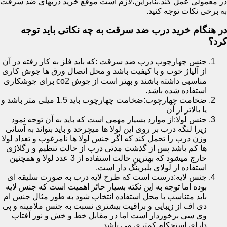
در معمولی عمل کند.بنابراین،لازم است موقع خرید دربهای ضد سرقت
به برخی نکات توجه کنید.
در هنگام خرید درب ضد سرقت به چه نکاتی باید توجه
کرد؟
جنس چهارچوب درب ضد سرقت :که باید فلز به کار رفته در آن
از آلیاژ خوب و با کیفیت باشد و محل اتصال ورق ها جوش کاری
مناسبی داشته باشند و بهتر است از جوش co2 برای جوشکاری
استفاده شده باشد.
ضخامت چهارچوب:ضخامت چهارچوب باید 1.5 میلی متر باشد و
یا بالاتر از آن
جنس لولا:از موارد بسیار مهمی است که باید به آن توجه نمود
زیرا لنگه درب بر روی این لولا ها میچرخد و باید بتواند به آسانی
وزن درب را تحمل کند که اگر جنس لولا ها نامرغوب و تعداد لولا
ها کم باشد پس از گذشت مدتی درب از حالت تنظیم و رگلاژی
خارج میشود که بهترین حالت استفاده از 3 عدد لولا و همچنین
استفاده از لولای بلبرینگ دار است.
جنس لایه:درست است که طرح لایه درب به صورت سلیقه ای
بوده اما توجه به این نکته بسیار حائز اهمیت است که جنس لایه
باید متناسب با محل استفاده انتخاب شود به طور مثال جنس ام
دی اف از زیبایی و براقیت بیشتری نسبت به جنس ملامینه و پی
وی سی برخوردار است اما در مقابل خط و خش و نور آفتاب
دارای استحکام کمتری می باشد.