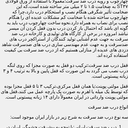
چهارچوب و رویه درب ضد سرقت:معمولاً با استفاده از ورق فولادی
ST۳۷ به ضخامت ۱.۵ تا ۲ میلی متر ساخته شده است،که این
ضخامت تأثیر شگرفی هنگام نصب و استحکام درب دارد،چرا که
چهارچوب ساخته شده با ضخامت کم مشکلات عدیده ای را هنگام
نصب برای نصاب به همراه دارد.نحوه ساخت چهارچوب درب باید به
گونه ای باشد که احتمال باز کردن درب بدون قفل کردن آن میسر
نباشد امروزه در برخی از کارگاه های تولیدی و کارخانه درب ضد
سرقت به جهت عدم آشنایی تولید کنندگان از استراکچر درب های
ضدسرقت و به جهت عدم مهندسی سازی درب های ضدسرقت شاهد
دزدی های عدیده از منازلی هستیم که از درب ضد سرقت بی کیفیت
استفاده کرده اند.
قفل درب ضد سرقت:ترکیب دو قفل به صورت مجزا که روی لنگه
درب نصب می گردد به این صورت که قفل پایین و بالا به ترتیب ۴ و ۳
زبانه پیستونی است.
قفل مولتی پوینت:یا همان قفل مرکزی،ترکیب ۳ تا ۵ قفل مجزا بوده
که توسط یک میله یا اهرم به صورت یک پارچه عمل می کنند،قفل های
مولتی پوینت وارداتی در ایران معمولاً دارای ۱۴ زبانه پیستونی است.
انواع درب ضد سرقت
سه نوع درب ضد سرقت به شرح زیر در بازار ایران موجود است:
درب ضد سرقت ایرانی:با توجه به پیشرفت چشمگیر ایران در