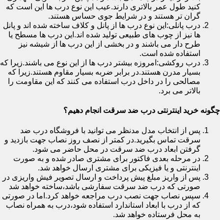
کنید طول عمر بالاتری دارند.عیب این نوع درب ها این است که
گران تر هستند و در شرایط جوی حساس هستند.
درب پانلی:این نوع درب ها از پانل و کلاف ساخته شده اند و پانل
ها نیز از چوب های طبیعی تولید شده اند.این درب ها مسطح یا
طرح دار می باشند و در بخشی از این درب ها از شیشه نیز
استفاده شده است.
درب روکشی:امروزه بیشتر درب ها از این نوع می باشند.زیرا که
بسیار مدرن هستند.در برابر ضربه بسیار مقاوم هستند.زیرا که
مصالحی را در داخل درب استفاده می کنند که این مقاومت را
بالاتر می برد.
چگونه خرید اینترنتی درب ضد سرقت انجام دهیم؟
پس از انتخاب مدل مدنظر می توانید با فروشگاه درب ضد
سرقت تماس بگیرید.در کمتر از نصف روز نصاب جهت بازدید و
گرفتن ابعاد درب ضد سرقت در محل حاضر می شود.
در مرحله بعدی فاکتور برای مشتری صادر شده و به صورت
اینترنتی و یا فیزیکی برای مشتری ارسال خواهد شد.
پس از واریز مبلغ پیش پرداخت و ارسال تصویر فیش واریزی در
صورتی که درب ضد سرقت سفارشی باشد،ساخته خواهد شد
سپس نصاب جهت نصب درب مراجعه خواهد کرد.اما در صورتی
که از درب با ابعاد استاندارد استفاده شود،درب به همراه نصاب
به محل فرستاده خواهد شد.