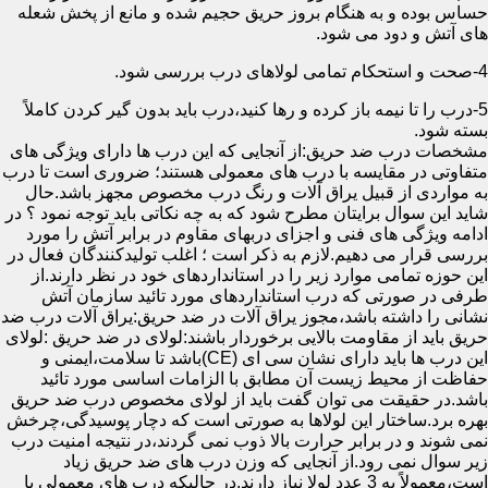
حساس بوده و به هنگام بروز حریق حجیم شده و مانع از پخش شعله
های آتش و دود می شود.
4-صحت و استحکام تمامی لولاهای درب بررسی شود.
5-درب را تا نیمه باز کرده و رها کنید،درب باید بدون گیر کردن کاملاً
بسته شود.
مشخصات درب ضد حریق:از آنجایی که این درب ها دارای ویژگی های
متفاوتی در مقایسه با درب های معمولی هستند؛ ضروری است تا درب
به مواردی از قبیل یراق آلات و رنگ درب مخصوص مجهز باشد.حال
شاید این سوال برایتان مطرح شود که به چه نکاتی باید توجه نمود ؟ در
ادامه ویژگی های فنی و اجزای دربهای مقاوم در برابر آتش را مورد
بررسی قرار می دهیم.لازم به ذکر است ؛ اغلب تولیدکنندگان فعال در
این حوزه تمامی موارد زیر را در استانداردهای خود در نظر دارند.از
طرفی در صورتی که درب استانداردهای مورد تائید سازمان آتش
نشانی را داشته باشد،مجوز یراق آلات در ضد حریق:یراق آلات درب ضد
حریق باید از مقاومت بالایی برخوردار باشند:لولای در ضد حریق :لولای
این درب ها باید دارای نشان سی ای (CE)باشد تا سلامت،ایمنی و
حفاظت از محیط زیست آن مطابق با الزامات اساسی مورد تائید
باشد.در حقیقت می توان گفت باید از لولای مخصوص درب ضد حریق
بهره برد.ساختار این لولاها به صورتی است که دچار پوسیدگی،چرخش
نمی شوند و در برابر حرارت بالا ذوب نمی گردند،در نتیجه امنیت درب
زیر سوال نمی رود.از آنجایی که وزن درب های ضد حریق زیاد
است،معمولاً به 3 عدد لولا نیاز دارند.در حالیکه درب های معمولی با