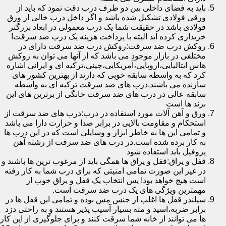
باید به فضای داخلی بین دو طرف درب دقت نمود که باید از
ورقی فولادی تشکیل شده باشد و اگر داخل درب خالی از ورق
فولادی باشد در حقیقت شما یک درب معمولی در ابعاد بزرگتر
خریداری کرده اید البته با پرداخت هزینه یک درب ضد سرقت!
روکش درب ضد سرقت:روکش درب ضد سرقت دارای در
مختلفی در بازار موجود می باشد که از آنها می توان به روکش
هاس ایتالیایی،اروپایی،آمریکایی،چینی،ترکیه ای و ایرانی اشاره
کرد که به واسطه سابقه خوبی که دارند از بهترین کشور های
سازنده می باشند.درب های ضد سرقت ترکیه ای به واسطه
سابقه عالی در درب های ضد سرقت خانگی از برترین های این
برند ها است
ورق و آهن آلات مورد استفاده در درب:درب های ضد سرقت از
استحکام و مقاومت بالایی در برابر صدا و حرارت دارا می باشد
و تمامی این ها به خاطر ابزار و وسایلی است که در این درب ها
به کار برده شده است.در درب های ضد سرقت از رشته آهن
پروفیل باید استفاده شود
قفل و یراق:قفل و یراق ها همگی باید از مرغوب ترین ها باشند و
در غیر این صورت تمامی امنیتی که برای درب شما به کار رفته
است هیچ خواهد بود! پس انتخاب یک قفل و یراق خوب از
مهمترین ویژگی های یک درب ضد سرقت است.
سیلندر قفل ها اغلب از جنس مس بوده و تمامی این قفل ها در
برابر ضربه،اسید و مته بسیار آسیب پذیر هستند و به راحتی دزد
ها می توانند از خانه شما سرقت کنند و برای جلوگیری از این کار