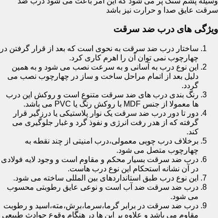
وسیله پشم سنگ پر می شود که این امر باعث می شود درب ضد
سرقت عایق صدا و حرارت نیز باشد
ویژگی های درب ضد سرقت
ساختار درب ضد سرقت به نحوی است که بعد از قرار گرفتن در
چهارچوب نمی توان آن را اهرم کاری کرد.
این نوع درب به آسانی و به سرعت نصب می شود و به همین
دلیل بعد از اتمام مراحل ساخت و ساز در چهارچوب نصب می
گردد.
رنگ بندی درب های ضد سرقت متنوع است و روکش این درب
ها معمولا از جنس MDF با روکش رنگ یا PVC می باشد.
دور تا دور درب ضد سرقت یک نوار پلاستیکی یا درزگیر قرار
گرفته که از هدر رفت انرژی و نفوذ گرد و غبار جلوگیری می
کند.
برخلاف درب چوبی معمولی،درب امنیتی از چند نقطه به
چهارچوب متصل می شود.
درب ضد سرقت بسیار محکم و مقاوم است و وجود لایه فولادی
در آن نشانه استحکام این نوع درب هاست.
این نوع درب طبق استانداردهای بین المللی ساخته می شود.
درب ضد سرقت ضد آب است و نوعی عایق رطوبتی محسوب
می شود.
درب ضد سرقت در برابر گرما،سرما،برش،مته،اسید و رطوبت
مقاوم می باشد و علاوه بر این ها در هنگام وقوع حوادث طبیعی