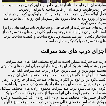
سازنده آن با رعایت استانداردهایی خاص و عایق کردن درب نسبت به
حرارت،رطوبت و صدا،آن را قادر ساخته تا بتواند از تخریب
قفل،لولا،دستگیره درب ضد سرقت یا بدنه جلوگیری کرده و در نهایت
مانع از ورود دزد به محل مورد نظر بشود.از این رو به آن ها درب ضد
سرقت می گویند.
درب های ضد سرقت از لحاظ فنی و ساختاری باید مولفه هایی را برا
استاندارد بودن دارا باشند.هرچند به طور کلی درب های ضد سرقت از
ساختار یکسانی بهرمند هستند ولی نوع ساخت و کیفیت ساخت درب
های ضد سرقت با یکدیکر متفاوت است.
اجزای درب های ضد سرقت
درب ضد سرقت ممکن است به انواع مختلف قفل های ضد سرقت
مجهز شده باشد.هر یک از این قفل ها دارای میزان امنیت های متفاوتی
هستند.مهم ترین و اصلی ترین اجزا در درب ضد سرقت،قفل ها
هستند.بنابراین هنگام خرید درب ضد سرقت حتما به قفل آن توجه
کنید.علاوه بر این لولا در اکثر درب های ضد سرقت از خارج و یا از هر
دو طرف پنهان است و این امر مانع از باز شدن درب به وسیله اهرم
کردن لولا می شود.درب ضد سرقت معمولا از لایه های مختلف تشکیل
شده است.جنس لایه داخلی آنها معمولا از جنس فولاد است که با یک
لایه از جنس های مختلف مانند ام دی اف،اچ دی اف،فلز،شیشه و غیره
روکش شده است.فضای خالی موجود در درب ضد سرقت نیز غالبا به