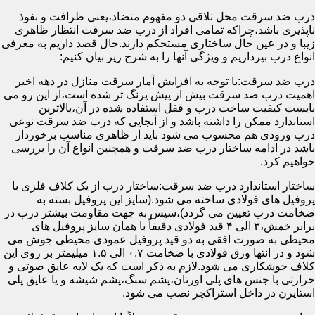
درب ضد سرقت محل تلاقی دو مفهوم متضاد،یعنی ظرافت و نفوذ
ناپذیری باشد،چراکه تمامی افراد از درب ضد سرقت انتظار ظاهری
زیبا و در عین حال ساختاری مستحکم دارند.حال قصد داریم به معرفی
انواع درب بپردازیم و ویژگی آنها را به شرح زیر بیان کنیم:
درب ضد سرقت:با توجه به افزایش آمار سرقت منازل در دهه اخیر
اهمیت درب ضد سرقت بیش از پیش پرنگ تر شده است،از این رو می
بایست کیفیت ساخت درب و قفل استفاده شده در آن،بالاترین
استاندارد ممکن را داشته باشد و از آنجایی که درب ضد سرقت نوعی
درب ورودی هم محسوب می شود باید از ظاهری مناسب برخوردار
باشد در ادامه ساختار درب ضد سرقت و همچنین انواع آن را بررسی
خواهیم کرد.
ساختار استاندارد درب ضد سرقت:ساختار درب از یک کلاف فلزی با
پروفیل های فولادی ساخته می شود.(سایز این پروفیل بسته به
ضخامت درب تعیین می گردد)،سپس به جهت مقاومت بیشتر درب در
برابر خمش،۳ الی ۴ قید فولادی دقیقاً با همان سایز پروفیل های
محیطی به صورت افقی به دو قید پروفیل عمودی محیطی جوش می
شود و در انتها ورق فولادی با ضخامت ۰.۷ الی ۱.۵ میلیمتر بر روی این
کلاف جوشکاری می شود.لازم به ذکر است که یک لایه عایق صوتی و
حرارتی با جنس های پلی اورتان،پشم سنگ،پشم شیشه و یا عایق پلی
استایرن در داخل استراکچر نصب می شود.