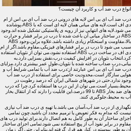
انواع درب ضد آب و کاربرد آن چیست؟
درب ضد آب ای بی اس لایه های درونی درب ضد آب ای بی اس از ام
دی اف است.لایه های میانی همان لایه ای است که با ABS،پوشانده
می شود.لایه های انتهایی نیز از رویه ی پلاستیکی تشکیل شده اند.وجود
ABS در ساختار میانی آن باعث شده تا درب در برابر فشار و حرارت
بالا،مقاومت و استحکام زیادی داشته باشد.علاوه براین،وجود ABS
سبب می شود تا درب در برابر فشارهای فیزیکی،مقاوم باشد.اگر از ام
دی اف در ساخت درب ABS استفاده نشود،می توان از نئوپان استفاده
کرد.انتخاب نئوپان در افزایش کیفیت درب،نقش بسزایی دارد.به
بیانی،درب ضدآب ساخته شده با نئوپان،طول عمر بیشتری دارد.مزایای
درب ضد آب ای بی اس عبارتند از:درب ضد آب با تمامی شرایط آب و
هوایی سازگار است،محدودیت خاصی برای استفاده از درب ضد آب
وجود ندارد.حتی در شهرهای شمالی ایران که درصد رطوبت در
محیط،بسیار است،می توان از این درب ها استفاده کرد.چرا که درب
های ضد بخار ABS تا 99 درصد،این قابلیت را دارند که از انتقال بخار
آب به محیط،جلوگیری کنند.
نگهداری از درب ضد آب،آسان می باشد.با تهیه ی درب ضد آب نیازی
نیست که مدام به فکر تعویض یا ترمیم مجدد آن باشید.چون تمامی
اجزای ساختار آن به طور کامل به هم اتصال دارند.برای تولید درب های
مقاوم در برابر نفوذ آب از پیچ استفاده نمی شود.تمامی اجزای ساختار
آن به طور پیوسته در کنار هم قرار گرفته اند.بنابراین حتی اگر زمان