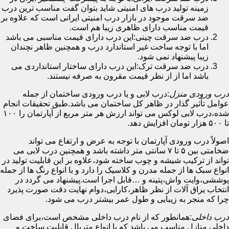
زمینه تولید درب های امنیتی شاید بتوان گفت مناسب ترین درب
ضد سرقت موجود در بازار درب امنیتی ایرانی است که علاوه بر
قیمت مناسب دارای ظاهری زیبا هم است.
درب ضد سرقت چینی:این درب دارای قیمت مناسبی می باشد
اما با توجه ساخت غیر استاندارد درب و همچنین ظاهر نچندان
زیبا پیشنهاد نمی شود.
درب ضد سرقت ترک:این درب دارای ساختار استانداردی می
باشد اما از از نظر قیمت مقرون به صرفه نیستند.
درب ورودی منزل
:درب لابی و یا درب ورودی ساختمان از جمله
عوامل تأثیر گذار در ظاهر کل ساختمان می باشد.طبق تحقیقات انجام
شده،درب لابی لوکس می تواند ارزش هر متر مربع از آپارتمان را ۱۰۰
تا ۵۰۰ هزار تومان افزایش دهد.
اصولاً درب ورودی آپارتمان با توجه به عرض و ارتفاع می تواند
ضخامتی بین ۵ تا ۷ سانتی متر داشته باشد و همچنین درب لابی می
تواند از ترکیب شیشه و چوب ساخته شود،علاوه بر این قابلیت تولید در
انواع سبک ها از جمله مدرن و کلاسیک را دارد و با انواع رنگ ها از جمله
پوششی،وایت واش،پتینه و …قابل اجرا است.پیشنهاد می گردد در
انتخاب یراق آلات از نظر ظاهر،کارایی،دوام نهایت دقت صورت پذیرد
چرا که منجر به زیبایی و طول عمر بیشتر درب می شود.
درب داخلی
:همانطور که از نام درب داخلی مشخص است،برای فضای
داخلی منازل مناسب می باشد که با انواع متریال قابلیت ساخت و