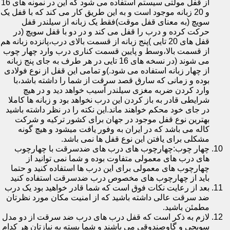
از قفل مولتی سیستم استفاده می شود که این در نمونه های 16
و 20 زبانه موجود است و به این طریق کار می کند که با قفل یک
سویچ (به معنای قفل موقت)فقط یک زبانه از سیلندر قفل
حرکت کرده و درب را قفل می کند و در دو با قفل سویچ (در
قفل های 20 تایی )پنج زبانه از قسمت بالای درب،پانزده زبانه هم
از قسمت بالا،وسط و پایین قسمت کناری درب وارد چهار چوب
می شوند (در نسخه های 16 تایی در هر طرف به جای پنج زبانه
از چهار زبانه استفاده می شود.)و تمامی این قفل از نوع فولادی
بوده و زمانی که سارق قصد سرقت از شما را داشته باشد،با
وارد کردن ضربه مغزی سیلندر آسیب خواهد دید و در هیچ
شرایطی قادر به باز کردن این درب نخواهد بود و زبانه ها کاملا
در جای خود محکم خواهند ماند.این نکته را در نظر داشته باشید
بهترین نوع قفل موجود در جهان برای کشور ترکیه و شرکت
کاله می باشد که در ایران به وفور یافت میشود و هیچ گونه
مشکلی برای یافتن این نوع قفل ها نمی باشد.
چهار چوب:چهارچوب های درب های ضدسرقت با چهارچوب
های درب های معمولی متفاوت بوده و شما نمی توانید از
چهارچوب های معمولی برای این درب ها استفاده کنید و حتما
باید از چهارچوب های مخصوص درب ضدسرقت استفاده کنید
بعد از رعایت نکات فوق است که شما قادر خواهید بود یک درب
ضد سرقت عالی داشته باشید که از امنیت مکان مورد نظرتان
مطمئن باشید.
لازم به ذکر است که قفل درب های درب ضد سرقت از دو مدل
سویچی و گاوصندوقی می باشند و شما بسته به نیازتان هر کدام