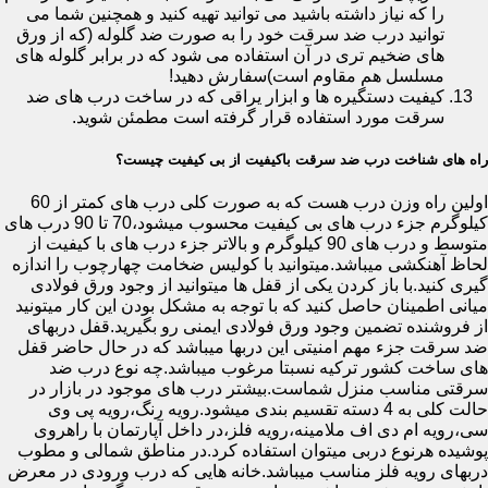
را که نیاز داشته باشید می توانید تهیه کنید و همچنین شما می
توانید درب ضد سرقت خود را به صورت ضد گلوله (که از ورق
های ضخیم تری در آن استفاده می شود که در برابر گلوله های
مسلسل هم مقاوم است)سفارش دهید!
کیفیت دستگیره ها و ابزار یراقی که در ساخت درب های ضد
سرقت مورد استفاده قرار گرفته است مطمئن شوید.
راه های شناخت درب ضد سرقت باکیفیت از بی کیفیت چیست؟
اولین راه وزن درب هست که به صورت کلی درب های کمتر از 60
کیلوگرم جزء درب های بی کیفیت محسوب میشود،70 تا 90 درب های
متوسط و درب های 90 کیلوگرم و بالاتر جزء درب های با کیفیت از
لحاظ آهنکشی میباشد.میتوانید با کولیس ضخامت چهارچوب را اندازه
گیری کنید.با باز کردن یکی از قفل ها میتوانید از وجود ورق فولادی
میانی اطمینان حاصل کنید که با توجه به مشکل بودن این کار میتونید
از فروشنده تضمین وجود ورق فولادی ایمنی رو بگیرید.قفل دربهای
ضد سرقت جزء مهم امنیتی این دربها میباشد که در حال حاضر قفل
های ساخت کشور ترکیه نسبتا مرغوب میباشد.چه نوع درب ضد
سرقتی مناسب منزل شماست.بیشتر درب های موجود در بازار در
حالت کلی به 4 دسته تقسیم بندی میشود.رویه رنگ،رویه پی وی
سی،رویه ام دی اف ملامینه،رویه فلز،در داخل آپارتمان با راهروی
پوشیده هرنوع دربی میتوان استفاده کرد.در مناطق شمالی و مطوب
دربهای رویه فلز مناسب میباشد.خانه هایی که درب ورودی در معرض