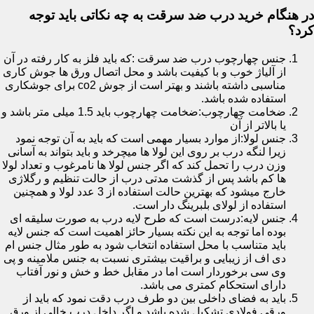
در هنگام خرید درب ضد سرقت به چه نکاتی باید توجه
کرد؟
جنس چهارچوب درب ضد سرقت :که باید فلز به کار رفته در آن
از آلیاژ خوب و با کیفیت باشد و محل اتصال ورق ها جوش کاری
مناسبی داشته باشند و بهتر است از جوش co2 برای جوشکاری
استفاده شده باشد.
ضخامت چهارچوب:ضخامت چهارچوب باید 1.5 میلی متر باشد و
یا بالاتر از آن
جنس لولا:از موارد بسیار مهمی است که باید به آن توجه نمود
زیرا لنگه درب بر روی این لولا ها میچرخد و باید بتواند به آسانی
وزن درب را تحمل کند که اگر جنس لولا ها نامرغوب و تعداد لولا
ها کم باشد پس از گذشت مدتی درب از حالت تنظیم و رگلاژی
خارج میشود که بهترین حالت استفاده از 3 عدد لولا و همچنین
استفاده از لولای بلبرینگ دار است.
جنس لایه:درست است که طرح لایه درب به صورت سلیقه ای
بوده اما توجه به این نکته بسیار حائز اهمیت است که جنس لایه
باید متناسب با محل استفاده انتخاب شود به طور مثال جنس ام
دی اف از زیبایی و براقیت بیشتری نسبت به جنس ملامینه و پی
وی سی برخوردار است اما در مقابل خط و خش و نور آفتاب
دارای استحکام کمتری می باشد.
باید به فضای داخلی بین دو طرف درب دقت نمود که باید از
ورقی فولادی تشکیل شده باشد و اگر داخل درب خالی از ورق