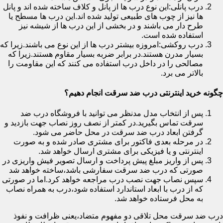
درب پانلی:این نوع درب ها از پانل و کلاف ساخته شده اند و پانل
ها نیز از چوب های طبیعی تولید شده اند.این درب ها مسطح یا
طرح دار می باشند و در بخشی از این درب ها از شیشه نیز
استفاده شده است.
درب روکشی:امروزه بیشتر درب ها از این نوع می باشند.زیرا که
بسیار مدرن هستند.در برابر ضربه بسیار مقاوم هستند.زیرا که
مصالحی را در داخل درب استفاده می کنند که این مقاومت را
بالاتر می برد.
چگونه خرید اینترنتی درب ضد سرقت انجام دهیم؟
پس از انتخاب مدل مدنظر می توانید با فروشگاه درب ضد
سرقت تماس بگیرید.در کمتر از نصف روز نصاب جهت بازدید و
گرفتن ابعاد درب ضد سرقت در محل حاضر می شود.
در مرحله بعدی فاکتور برای مشتری صادر شده و به صورت
اینترنتی و یا فیزیکی برای مشتری ارسال خواهد شد.
پس از واریز مبلغ پیش پرداخت و ارسال تصویر فیش واریزی در
صورتی که درب ضد سرقت سفارشی باشد،ساخته خواهد شد
سپس نصاب جهت نصب درب مراجعه خواهد کرد.اما در صورتی
که از درب با ابعاد استاندارد استفاده شود،درب به همراه نصاب
به محل فرستاده خواهد شد.
درب ضد سرقت محل تلاقی دو مفهوم متضاد،یعنی ظرافت و نفوذ