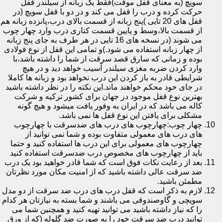
سویچ (به معنای قفل موقت)فقط یک زبانه از سیلندر قفل
حرکت کرده و درب را قفل می کند و در دو با قفل سویچ (در
قفل های 20 تایی )پنج زبانه از قسمت بالای درب،پانزده زبانه هم
از قسمت بالا،وسط و پایین قسمت کناری درب وارد چهار چوب
می شوند (در نسخه های 16 تایی در هر طرف به جای پنج زبانه
از چهار زبانه استفاده می شود.)و تمامی این قفل از نوع فولادی
بوده و زمانی که سارق قصد سرقت از شما را داشته باشد،با
وارد کردن ضربه مغزی سیلندر آسیب خواهد دید و در هیچ
شرایطی قادر به باز کردن این درب نخواهد بود و زبانه ها کاملا
در جای خود محکم خواهند ماند.این نکته را در نظر داشته باشید
بهترین نوع قفل موجود در جهان برای کشور ترکیه و شرکت
کاله می باشد که در ایران به وفور یافت میشود و هیچ گونه
مشکلی برای یافتن این نوع قفل ها نمی باشد.
چهار چوب:چهارچوب های درب های ضدسرقت با چهارچوب
های درب های معمولی متفاوت بوده و شما نمی توانید از
چهارچوب های معمولی برای این درب ها استفاده کنید و حتما
باید از چهارچوب های مخصوص درب ضدسرقت استفاده کنید
بعد از رعایت نکات فوق است که شما قادر خواهید بود یک درب
ضد سرقت عالی داشته باشید که از امنیت مکان مورد نظرتان
مطمئن باشید.
لازم به ذکر است که قفل درب های درب ضد سرقت از دو مدل
سویچی و گاوصندوقی می باشند و شما بسته به نیازتان هر کدام
را که نیاز داشته باشید می توانید تهیه کنید و همچنین شما می
توانید درب ضد سرقت خود را به صورت ضد گلوله (که از ورق