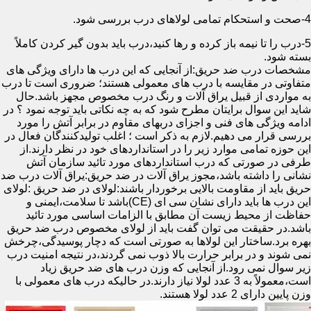
4-صحت و استحکام تمامی لولاهای درب بررسی شود.
5-درب را تا نیمه باز کرده و رها کنید،درب باید بدون گیر کردن کاملاً
بسته شود.
مشخصات درب ضد حریق:از آنجایی که این درب ها دارای ویژگی های
متفاوتی در مقایسه با درب های معمولی هستند؛ ضروری است تا درب
به مواردی از قبیل یراق آلات و رنگ درب مخصوص مجهز باشد.حال
شاید این سوال برایتان مطرح شود که به چه نکاتی باید توجه نمود ؟ در
ادامه ویژگی های فنی و اجزای دربهای مقاوم در برابر آتش را مورد
بررسی قرار می دهیم.لازم به ذکر است ؛ اغلب تولیدکنندگان فعال در
این حوزه تمامی موارد زیر را در استانداردهای خود در نظر دارند.از
طرفی در صورتی که درب استانداردهای مورد تائید سازمان آتش
نشانی را داشته باشد،مجوز یراق آلات در ضد حریق:یراق آلات درب ضد
حریق باید از مقاومت بالایی برخوردار باشند:لولای در ضد حریق :لولای
این درب ها باید دارای نشان سی ای (CE)باشد تا سلامت،ایمنی و
حفاظت از محیط زیست آن مطابق با الزامات اساسی مورد تائید
باشد.در حقیقت می توان گفت باید از لولای مخصوص درب ضد حریق
بهره برد.ساختار این لولاها به صورتی است که دچار پوسیدگی،چرخش
نمی شوند و در برابر حرارت بالا ذوب نمی گردند،در نتیجه امنیت درب
زیر سوال نمی رود.از آنجایی که وزن درب های ضد حریق زیاد
است،معمولاً به 3 عدد لولا نیاز دارند.در حالیکه درب های معمولی با
وزن پایین دارای 2 عدد لولا هستند.