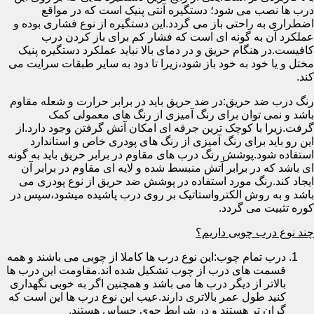
درب ها نصب می شود؛ دستگیره آنتی پنیک است که در مواقع
اضطراری به راحتی باز می گردد.این دستگیره از نوع فشاری بوده و
عملکرد آن به گونه ای است که فشار کم برای باز کردن درب
کافیست.در هنگام حریق و در دمای بالا نباید عملکرد دستگیره پنیک
مختل و یا خود به خود باز شود،زیرا تا دود به سایر طبقات سرایت می
کند.
رنگ درب ضد حریق:در ضد حریق باید در برابر حرارت و شعله مقاوم
باشد و نمی توان برای رنگ آمیزی از رنگ های معمولی کمک
گرفت.زیرا با کوچک ترین جرقه ای امکان آتش گرفتن وجود دارد.از
این رو باید برای رنگ آمیزی از رنگ های پودری خاص و استاندارد
استفاده شود.پوشش رنگ درب های مقاوم در برابر حریق باید به گونه
ای باشد که در برابر آتش منبسط شده و لایه ای مقاوم در برابر آن
ایجاد کند.رنگ مورد استفاده در پوشش ضد حریق از نوع پودری می
باشد و به روش الکترواستاتیک بر روی درب پاشیده میشود،سپس در
کوره تثبیت می گردد.
چند نوع درب چوبی داریم؟
درب تمام چوب:این نوع درب ها کاملا از چوبی می باشند و همه
قسمت های درب از چوب تشکیل شده اند.مقاومت این درب ها
بالاتر از دیگر درب ها می باشد و همچنین اگر به خوبی نگهداری
کنید طول عمر بالاتری دارند.عیب این نوع درب ها این است که
گران تر هستند و در شرایط جوی حساس هستند.