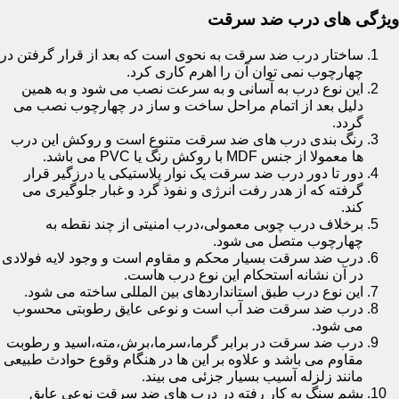
ویژگی های درب ضد سرقت
ساختار درب ضد سرقت به نحوی است که بعد از قرار گرفتن در
چهارچوب نمی توان آن را اهرم کاری کرد.
این نوع درب به آسانی و به سرعت نصب می شود و به همین
دلیل بعد از اتمام مراحل ساخت و ساز در چهارچوب نصب می
گردد.
رنگ بندی درب های ضد سرقت متنوع است و روکش این درب
ها معمولا از جنس MDF با روکش رنگ یا PVC می باشد.
دور تا دور درب ضد سرقت یک نوار پلاستیکی یا درزگیر قرار
گرفته که از هدر رفت انرژی و نفوذ گرد و غبار جلوگیری می
کند.
برخلاف درب چوبی معمولی،درب امنیتی از چند نقطه به
چهارچوب متصل می شود.
درب ضد سرقت بسیار محکم و مقاوم است و وجود لایه فولادی
در آن نشانه استحکام این نوع درب هاست.
این نوع درب طبق استانداردهای بین المللی ساخته می شود.
درب ضد سرقت ضد آب است و نوعی عایق رطوبتی محسوب
می شود.
درب ضد سرقت در برابر گرما،سرما،برش،مته،اسید و رطوبت
مقاوم می باشد و علاوه بر این ها در هنگام وقوع حوادث طبیعی
مانند زلزله آسیب بسیار جزئی می بیند.
پشم سنگ به کار رفته در درب های ضد سرقت نوعی عایق