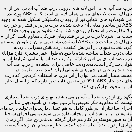
درب ضد آب ای بی اس لایه های درونی درب ضد آب ای بی اس از ام
دی اف است.لایه های میانی همان لایه ای است که با ABS،پوشانده
می شود.لایه های انتهایی نیز از رویه ی پلاستیکی تشکیل شده اند.وجود
ABS در ساختار میانی آن باعث شده تا درب در برابر فشار و حرارت
بالا،مقاومت و استحکام زیادی داشته باشد.علاوه براین،وجود ABS
سبب می شود تا درب در برابر فشارهای فیزیکی،مقاوم باشد.اگر از ام
دی اف در ساخت درب ABS استفاده نشود،می توان از نئوپان استفاده
کرد.انتخاب نئوپان در افزایش کیفیت درب،نقش بسزایی دارد.به
بیانی،درب ضدآب ساخته شده با نئوپان،طول عمر بیشتری دارد.مزایای
درب ضد آب ای بی اس عبارتند از:درب ضد آب با تمامی شرایط آب و
هوایی سازگار است،محدودیت خاصی برای استفاده از درب ضد آب
وجود ندارد.حتی در شهرهای شمالی ایران که درصد رطوبت در
محیط،بسیار است،می توان از این درب ها استفاده کرد.چرا که درب
های ضد بخار ABS تا 99 درصد،این قابلیت را دارند که از انتقال بخار
آب به محیط،جلوگیری کنند.
نگهداری از درب ضد آب،آسان می باشد.با تهیه ی درب ضد آب نیازی
نیست که مدام به فکر تعویض یا ترمیم مجدد آن باشید.چون تمامی
اجزای ساختار آن به طور کامل به هم اتصال دارند.برای تولید درب های
مقاوم در برابر نفوذ آب از پیچ استفاده نمی شود.تمامی اجزای ساختار
آن به طور پیوسته در کنار هم قرار گرفته اند.بنابراین حتی اگر زمان
زیادی از درب ضدآب استفاده کنید،ساختار منسجم آن از هم گسسته
نمی شود.