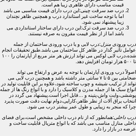
قیمت مناسب دارای ظاهری زیبا هم است.
درب ضد سرقت چینی:این درب دارای قیمت مناسبی می باشد
اما با توجه ساخت غیر استاندارد درب و همچنین ظاهر نچندان
زیبا پیشنهاد نمی شود.
درب ضد سرقت ترک:این درب دارای ساختار استانداردی می
باشد اما از از نظر قیمت مقرون به صرفه نیستند.
درب ورودی منزل
:درب لابی و یا درب ورودی ساختمان از جمله
عوامل تأثیر گذار در ظاهر کل ساختمان می باشد.طبق تحقیقات انجام
شده،درب لابی لوکس می تواند ارزش هر متر مربع از آپارتمان را ۱۰۰
تا ۵۰۰ هزار تومان افزایش دهد.
اصولاً درب ورودی آپارتمان با توجه به عرض و ارتفاع می تواند
ضخامتی بین ۵ تا ۷ سانتی متر داشته باشد و همچنین درب لابی می
تواند از ترکیب شیشه و چوب ساخته شود،علاوه بر این قابلیت تولید در
انواع سبک ها از جمله مدرن و کلاسیک را دارد و با انواع رنگ ها از جمله
پوششی،وایت واش،پتینه و …قابل اجرا است.پیشنهاد می گردد در
انتخاب یراق آلات از نظر ظاهر،کارایی،دوام نهایت دقت صورت پذیرد
چرا که منجر به زیبایی و طول عمر بیشتر درب می شود.
درب داخلی
:همانطور که از نام درب داخلی مشخص است،برای فضای
داخلی منازل مناسب می باشد که با انواع متریال قابلیت ساخت و
عرضه در بازار را دارد.