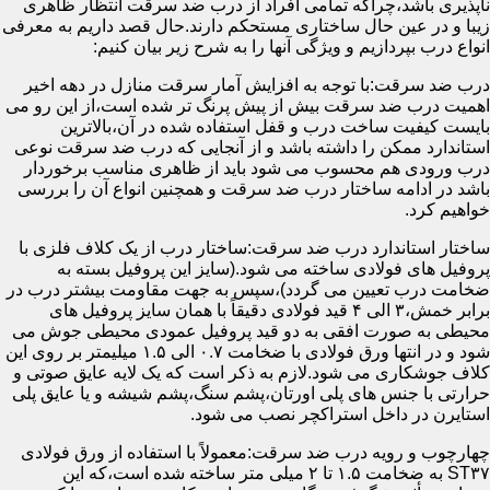
ناپذیری باشد،چراکه تمامی افراد از درب ضد سرقت انتظار ظاهری
زیبا و در عین حال ساختاری مستحکم دارند.حال قصد داریم به معرفی
انواع درب بپردازیم و ویژگی آنها را به شرح زیر بیان کنیم:
درب ضد سرقت:با توجه به افزایش آمار سرقت منازل در دهه اخیر
اهمیت درب ضد سرقت بیش از پیش پرنگ تر شده است،از این رو می
بایست کیفیت ساخت درب و قفل استفاده شده در آن،بالاترین
استاندارد ممکن را داشته باشد و از آنجایی که درب ضد سرقت نوعی
درب ورودی هم محسوب می شود باید از ظاهری مناسب برخوردار
باشد در ادامه ساختار درب ضد سرقت و همچنین انواع آن را بررسی
خواهیم کرد.
ساختار استاندارد درب ضد سرقت:ساختار درب از یک کلاف فلزی با
پروفیل های فولادی ساخته می شود.(سایز این پروفیل بسته به
ضخامت درب تعیین می گردد)،سپس به جهت مقاومت بیشتر درب در
برابر خمش،۳ الی ۴ قید فولادی دقیقاً با همان سایز پروفیل های
محیطی به صورت افقی به دو قید پروفیل عمودی محیطی جوش می
شود و در انتها ورق فولادی با ضخامت ۰.۷ الی ۱.۵ میلیمتر بر روی این
کلاف جوشکاری می شود.لازم به ذکر است که یک لایه عایق صوتی و
حرارتی با جنس های پلی اورتان،پشم سنگ،پشم شیشه و یا عایق پلی
استایرن در داخل استراکچر نصب می شود.
چهارچوب و رویه درب ضد سرقت:معمولاً با استفاده از ورق فولادی
ST۳۷ به ضخامت ۱.۵ تا ۲ میلی متر ساخته شده است،که این