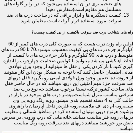
های ضخیم تری در آن استفاده می شود که در برابر گلوله های
مسلسل هم مقاوم است)سفارش دهید!
کیفیت دستگیره ها و ابزار یراقی که در ساخت درب های ضد
سرقت مورد استفاده قرار گرفته است مطمئن شوید.
راه های شناخت درب ضد سرقت باکیفیت از بی کیفیت چیست؟
اولین راه وزن درب هست که به صورت کلی درب های کمتر از 60
کیلوگرم جزء درب های بی کیفیت محسوب میشود،70 تا 90 درب های
متوسط و درب های 90 کیلوگرم و بالاتر جزء درب های با کیفیت از
لحاظ آهنکشی میباشد.میتوانید با کولیس ضخامت چهارچوب را اندازه
گیری کنید.با باز کردن یکی از قفل ها میتوانید از وجود ورق فولادی
میانی اطمینان حاصل کنید که با توجه به مشکل بودن این کار میتونید
از فروشنده تضمین وجود ورق فولادی ایمنی رو بگیرید.قفل دربهای
ضد سرقت جزء مهم امنیتی این دربها میباشد که در حال حاضر قفل
های ساخت کشور ترکیه نسبتا مرغوب میباشد.چه نوع درب ضد
سرقتی مناسب منزل شماست.بیشتر درب های موجود در بازار در
حالت کلی به 4 دسته تقسیم بندی میشود.رویه رنگ،رویه پی وی
سی،رویه ام دی اف ملامینه،رویه فلز،در داخل آپارتمان با راهروی
پوشیده هرنوع دربی میتوان استفاده کرد.در مناطق شمالی و مطوب
دربهای رویه فلز مناسب میباشد.خانه هایی که درب ورودی در معرض
تابش نور خورشید میباشد دربهای ضد سرقت رویه رنگ مناسب
میباشد.