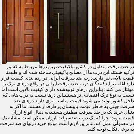
در ضدسرقت متداول در کشور،باکیفیت ترین درها مربوط به کشور
ترکیه هستند.این درب ها از مصالح باکیفیتی ساخته شده اند و طبیعتا
قیمت بالایی نیز دارند.درب ضد سرقت ایرانی در رده بندی کیفیت قرار
دارد.اغلب تولیدکنندگان درب ضدسرقت ایرانی در واقع درهای ترک را
مونتاژ می کنند؛ بنابراین درهای تولیدشده دارای کیفیت بالایی است اما
نسبت به نوع ترک اقتصادی تر هستند.این درها نسبت به درب هایی که
داخل کشور تولید می شوند قیمت مناسب تری دارند.درهای ضد
سرقت چینی به خاطر قیمت پایینشان پرطرفدار هستند.اما اگر به
دنبال خرید یک در ضد سرقت مطمئن هستید،به دنبال انواع ارزان
قیمت نروید؛ چرا که یک درب ضدسرقت ارزان ممکن است مشابه یک
در معمولی عمل کند.بنابراین،لازم است موقع خرید دربهای ضد سرقت
به برخی نکات توجه کنید.