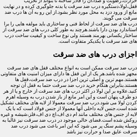
حرارت،رطوبت و صدا،آن را قادر ساخته تا بتواند از تخریب
قفل،لولا،دستگیره درب ضد سرقت یا بدنه جلوگیری کرده و در نهایت
مانع از ورود دزد به محل مورد نظر بشود.از این رو به آن ها درب ضد
سرقت می گویند.
درب های ضد سرقت از لحاظ فنی و ساختاری باید مولفه هایی را برا
استاندارد بودن دارا باشند.هرچند به طور کلی درب های ضد سرقت از
ساختار یکسانی بهرمند هستند ولی نوع ساخت و کیفیت ساخت درب
های ضد سرقت با یکدیکر متفاوت است.
اجزای درب های ضد سرقت
درب ضد سرقت ممکن است به انواع مختلف قفل های ضد سرقت
مجهز شده باشد.هر یک از این قفل ها دارای میزان امنیت های متفاوتی
هستند.مهم ترین و اصلی ترین اجزا در درب ضد سرقت،قفل ها
هستند.بنابراین هنگام خرید درب ضد سرقت حتما به قفل آن توجه
کنید.علاوه بر این لولا در اکثر درب های ضد سرقت از خارج و یا از هر
دو طرف پنهان است و این امر مانع از باز شدن درب به وسیله اهرم
کردن لولا می شود.درب ضد سرقت معمولا از لایه های مختلف تشکیل
شده است.جنس لایه داخلی آنها معمولا از جنس فولاد است که با یک
لایه از جنس های مختلف مانند ام دی اف،اچ دی اف،فلز،شیشه و غیره
روکش شده است.فضای خالی موجود در درب ضد سرقت نیز غالبا به
وسیله پشم سنگ پر می شود که این امر باعث می شود درب ضد
سرقت عایق صدا و حرارت نیز باشد