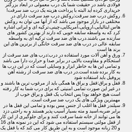
فولادی باشد در حقیقت شما یک درب معمولی در ابعاد بزرگتر
خریداری کرده اید البته با پرداخت هزینه یک درب ضد سرقت!
روکش درب ضد سرقت:روکش درب ضد سرقت دارای در
مختلفی در بازار موجود می باشد که از آنها می توان به روکش
هاس ایتالیایی،اروپایی،آمریکایی،چینی،ترکیه ای و ایرانی اشاره
کرد که به واسطه سابقه خوبی که دارند از بهترین کشور های
سازنده می باشند.درب های ضد سرقت ترکیه ای به واسطه
سابقه عالی در درب های ضد سرقت خانگی از برترین های این
برند ها است
ورق و آهن آلات مورد استفاده در درب:درب های ضد سرقت از
استحکام و مقاومت بالایی در برابر صدا و حرارت دارا می باشد
و تمامی این ها به خاطر ابزار و وسایلی است که در این درب ها
به کار برده شده است.در درب های ضد سرقت از رشته آهن
پروفیل باید استفاده شود
قفل و یراق:قفل و یراق ها همگی باید از مرغوب ترین ها باشند و
در غیر این صورت تمامی امنیتی که برای درب شما به کار رفته
است هیچ خواهد بود! پس انتخاب یک قفل و یراق خوب از
مهمترین ویژگی های یک درب ضد سرقت است.
سیلندر قفل ها اغلب از جنس مس بوده و تمامی این قفل ها در
برابر ضربه،اسید و مته بسیار آسیب پذیر هستند و به راحتی دزد
ها می توانند از خانه شما سرقت کنند و برای جلوگیری از این کار
از قفل مولتی سیستم استفاده می شود که این در نمونه های 16
و 20 زبانه موجود است و به این طریق کار می کند که با قفل یک