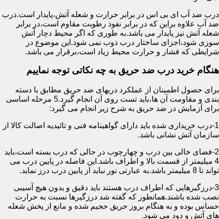
درب ضد آب ای بی اس در برابر حرارت و شعله آتش،پایدار است.درب
ضد آب علاوه براین که در برابر نفوذ رطوبت مقاوم است،در برابر
شعله آتش نیز پایدار می باشد.به طوری که اگر محیط دچار آتش
سوزی شود،اجزای ساختار درب ذوب نمی شود.این موضوع در
شرایطی که فشار و حرارت محیط زیاد است،برقرار می باشد.
هنگام خرید درب ضد حریق به چه نکاتی توجه نماییم
برای حصول اطمینان از عملکرد دربهای ضد حریق مطابق با دسته
بندی و مقاومت آن ها،باید تست روی آن انجام گیرد.5 مرحله اساسی
برای آزمایش در ضد حریق به شرح زیر انجام می گیرد:
1-درب خریداری شده باید دارای گواهینامه فنی و تائیدیه اصالت کالا از
سازمان آتش نشانی باشد.
2-فضای خالی بین درب و چهارچوب در حالی که درب بسته است،باید
4 میلیمتر از قسمت بالا و اطراف باشد.این فاصله در پایین درب می
تواند تا 8 میلیمتر باشد.به عبارتی نور نباید از پایین درب درز نماید.
3-درزگیرهایی که اطراف درب هستند باید دقیق و بدون هیچ آسیبی
نصب شده باشند.همانطور که گفته شد درزگیرها نسبت به حرارت
حساس بوده و به هنگام بروز حریق حجیم شده و مانع از پخش شعله
های آتش و دود می شود.