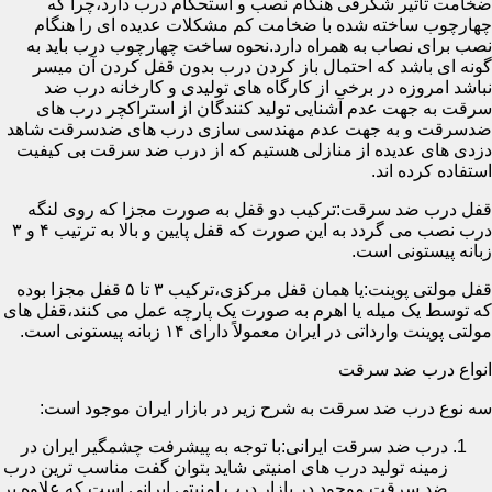
ضخامت تأثیر شگرفی هنگام نصب و استحکام درب دارد،چرا که
چهارچوب ساخته شده با ضخامت کم مشکلات عدیده ای را هنگام
نصب برای نصاب به همراه دارد.نحوه ساخت چهارچوب درب باید به
گونه ای باشد که احتمال باز کردن درب بدون قفل کردن آن میسر
نباشد امروزه در برخی از کارگاه های تولیدی و کارخانه درب ضد
سرقت به جهت عدم آشنایی تولید کنندگان از استراکچر درب های
ضدسرقت و به جهت عدم مهندسی سازی درب های ضدسرقت شاهد
دزدی های عدیده از منازلی هستیم که از درب ضد سرقت بی کیفیت
استفاده کرده اند.
قفل درب ضد سرقت:ترکیب دو قفل به صورت مجزا که روی لنگه
درب نصب می گردد به این صورت که قفل پایین و بالا به ترتیب ۴ و ۳
زبانه پیستونی است.
قفل مولتی پوینت:یا همان قفل مرکزی،ترکیب ۳ تا ۵ قفل مجزا بوده
که توسط یک میله یا اهرم به صورت یک پارچه عمل می کنند،قفل های
مولتی پوینت وارداتی در ایران معمولاً دارای ۱۴ زبانه پیستونی است.
انواع درب ضد سرقت
سه نوع درب ضد سرقت به شرح زیر در بازار ایران موجود است:
درب ضد سرقت ایرانی:با توجه به پیشرفت چشمگیر ایران در
زمینه تولید درب های امنیتی شاید بتوان گفت مناسب ترین درب
ضد سرقت موجود در بازار درب امنیتی ایرانی است که علاوه بر