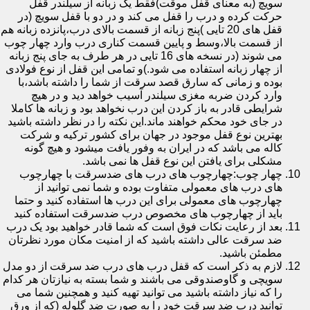
سویچ (به معنای قفل موقت)فقط یک زبانه از سیلندر قفل
حرکت کرده و درب را قفل می کند و در دو با قفل سویچ (در
قفل های 20 تایی )پنج زبانه از قسمت بالای درب،پانزده زبانه هم
از قسمت بالا،وسط و پایین قسمت کناری درب وارد چهار چوب
می شوند (در نسخه های 16 تایی در هر طرف به جای پنج زبانه
از چهار زبانه استفاده می شود.)و تمامی این قفل از نوع فولادی
بوده و زمانی که سارق قصد سرقت از شما را داشته باشد،با
وارد کردن ضربه مغزی سیلندر آسیب خواهد دید و در هیچ
شرایطی قادر به باز کردن این درب نخواهد بود و زبانه ها کاملا
در جای خود محکم خواهند ماند.این نکته را در نظر داشته باشید
بهترین نوع قفل موجود در جهان برای کشور ترکیه و شرکت
کاله می باشد که در ایران به وفور یافت میشود و هیچ گونه
مشکلی برای یافتن این نوع قفل ها نمی باشد.
چهار چوب:چهارچوب های درب های ضدسرقت با چهارچوب
های درب های معمولی متفاوت بوده و شما نمی توانید از
چهارچوب های معمولی برای این درب ها استفاده کنید و حتما
باید از چهارچوب های مخصوص درب ضدسرقت استفاده کنید
بعد از رعایت نکات فوق است که شما قادر خواهید بود یک درب
ضد سرقت عالی داشته باشید که از امنیت مکان مورد نظرتان
مطمئن باشید.
لازم به ذکر است که قفل درب های درب ضد سرقت از دو مدل
سویچی و گاوصندوقی می باشند و شما بسته به نیازتان هر کدام
را که نیاز داشته باشید می توانید تهیه کنید و همچنین شما می
توانید درب ضد سرقت خود را به صورت ضد گلوله (که از ورق