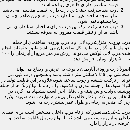
قیمت مناسب دارای ظاهری زیبا هم است.
درب ضد سرقت چینی:این درب دارای قیمت مناسبی می باشد
اما با توجه ساخت غیر استاندارد درب و همچنین ظاهر نچندان
زیبا پیشنهاد نمی شود.
درب ضد سرقت ترک:این درب دارای ساختار استانداردی می
باشد اما از از نظر قیمت مقرون به صرفه نیستند.
درب ورودی منزل
:درب لابی و یا درب ورودی ساختمان از جمله
عوامل تأثیر گذار در ظاهر کل ساختمان می باشد.طبق تحقیقات انجام
شده،درب لابی لوکس می تواند ارزش هر متر مربع از آپارتمان را ۱۰۰
تا ۵۰۰ هزار تومان افزایش دهد.
اصولاً درب ورودی آپارتمان با توجه به عرض و ارتفاع می تواند
ضخامتی بین ۵ تا ۷ سانتی متر داشته باشد و همچنین درب لابی می
تواند از ترکیب شیشه و چوب ساخته شود،علاوه بر این قابلیت تولید در
انواع سبک ها از جمله مدرن و کلاسیک را دارد و با انواع رنگ ها از جمله
پوششی،وایت واش،پتینه و …قابل اجرا است.پیشنهاد می گردد در
انتخاب یراق آلات از نظر ظاهر،کارایی،دوام نهایت دقت صورت پذیرد
چرا که منجر به زیبایی و طول عمر بیشتر درب می شود.
درب داخلی
:همانطور که از نام درب داخلی مشخص است،برای فضای
داخلی منازل مناسب می باشد که با انواع متریال قابلیت ساخت و
عرضه در بازار را دارد.