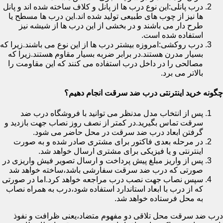
درب پانلی:این نوع درب ها از پانل و کلاف ساخته شده اند و پانل
ها نیز از چوب های طبیعی تولید شده اند.این درب ها مسطح یا
طرح دار می باشند و در بخشی از این درب ها از شیشه نیز
استفاده شده است.
درب روکشی:امروزه بیشتر درب ها از این نوع می باشند.زیرا که
بسیار مدرن هستند.در برابر ضربه بسیار مقاوم هستند.زیرا که
مصالحی را در داخل درب استفاده می کنند که این مقاومت را
بالاتر می برد.
چگونه خرید اینترنتی درب ضد سرقت انجام دهیم؟
پس از انتخاب مدل مدنظر می توانید با فروشگاه درب ضد
سرقت تماس بگیرید.در کمتر از نصف روز نصاب جهت بازدید و
گرفتن ابعاد درب ضد سرقت در محل حاضر می شود.
در مرحله بعدی فاکتور برای مشتری صادر شده و به صورت
اینترنتی و یا فیزیکی برای مشتری ارسال خواهد شد.
پس از واریز مبلغ پیش پرداخت و ارسال تصویر فیش واریزی در
صورتی که درب ضد سرقت سفارشی باشد،ساخته خواهد شد
سپس نصاب جهت نصب درب مراجعه خواهد کرد.اما در صورتی
که از درب با ابعاد استاندارد استفاده شود،درب به همراه نصاب
به محل فرستاده خواهد شد.
درب ضد سرقت محل تلاقی دو مفهوم متضاد،یعنی ظرافت و نفوذ