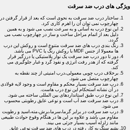
ویژگی های درب ضد سرقت
ساختار درب ضد سرقت به نحوی است که بعد از قرار گرفتن در
چهارچوب نمی توان آن را اهرم کاری کرد.
این نوع درب به آسانی و به سرعت نصب می شود و به همین
دلیل بعد از اتمام مراحل ساخت و ساز در چهارچوب نصب می
گردد.
رنگ بندی درب های ضد سرقت متنوع است و روکش این درب
ها معمولا از جنس MDF با روکش رنگ یا PVC می باشد.
دور تا دور درب ضد سرقت یک نوار پلاستیکی یا درزگیر قرار
گرفته که از هدر رفت انرژی و نفوذ گرد و غبار جلوگیری می
کند.
برخلاف درب چوبی معمولی،درب امنیتی از چند نقطه به
چهارچوب متصل می شود.
درب ضد سرقت بسیار محکم و مقاوم است و وجود لایه فولادی
در آن نشانه استحکام این نوع درب هاست.
این نوع درب طبق استانداردهای بین المللی ساخته می شود.
درب ضد سرقت ضد آب است و نوعی عایق رطوبتی محسوب
می شود.
درب ضد سرقت در برابر گرما،سرما،برش،مته،اسید و رطوبت
مقاوم می باشد و علاوه بر این ها در هنگام وقوع حوادث طبیعی
مانند زلزله آسیب بسیار جزئی می بیند.
پشم سنگ به کار رفته در درب های ضد سرقت نوعی عایق