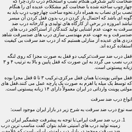
ضخامت تأثیر شگرفی هنگام نصب و استحکام درب دارد،چرا که
چهارچوب ساخته شده با ضخامت کم مشکلات عدیده ای را هنگام
نصب برای نصاب به همراه دارد.نحوه ساخت چهارچوب درب باید به
گونه ای باشد که احتمال باز کردن درب بدون قفل کردن آن میسر
نباشد امروزه در برخی از کارگاه های تولیدی و کارخانه درب ضد
سرقت به جهت عدم آشنایی تولید کنندگان از استراکچر درب های
ضدسرقت و به جهت عدم مهندسی سازی درب های ضدسرقت شاهد
دزدی های عدیده از منازلی هستیم که از درب ضد سرقت بی کیفیت
استفاده کرده اند.
قفل درب ضد سرقت:ترکیب دو قفل به صورت مجزا که روی لنگه
درب نصب می گردد به این صورت که قفل پایین و بالا به ترتیب ۴ و ۳
زبانه پیستونی است.
قفل مولتی پوینت:یا همان قفل مرکزی،ترکیب ۳ تا ۵ قفل مجزا بوده
که توسط یک میله یا اهرم به صورت یک پارچه عمل می کنند،قفل های
مولتی پوینت وارداتی در ایران معمولاً دارای ۱۴ زبانه پیستونی است.
انواع درب ضد سرقت
سه نوع درب ضد سرقت به شرح زیر در بازار ایران موجود است:
درب ضد سرقت ایرانی:با توجه به پیشرفت چشمگیر ایران در
زمینه تولید درب های امنیتی شاید بتوان گفت مناسب ترین درب
ضد سرقت موجود در بازار درب امنیتی ایرانی است که علاوه بر