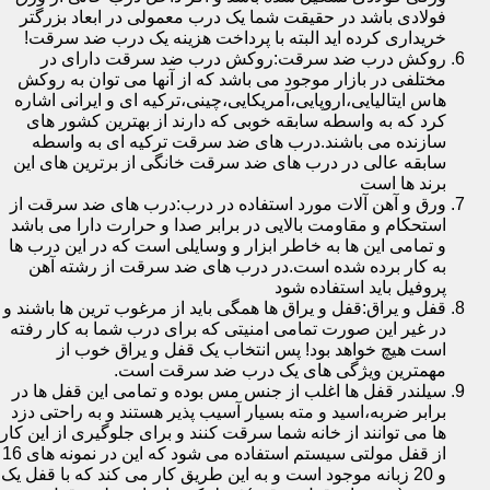
فولادی باشد در حقیقت شما یک درب معمولی در ابعاد بزرگتر
خریداری کرده اید البته با پرداخت هزینه یک درب ضد سرقت!
روکش درب ضد سرقت:روکش درب ضد سرقت دارای در
مختلفی در بازار موجود می باشد که از آنها می توان به روکش
هاس ایتالیایی،اروپایی،آمریکایی،چینی،ترکیه ای و ایرانی اشاره
کرد که به واسطه سابقه خوبی که دارند از بهترین کشور های
سازنده می باشند.درب های ضد سرقت ترکیه ای به واسطه
سابقه عالی در درب های ضد سرقت خانگی از برترین های این
برند ها است
ورق و آهن آلات مورد استفاده در درب:درب های ضد سرقت از
استحکام و مقاومت بالایی در برابر صدا و حرارت دارا می باشد
و تمامی این ها به خاطر ابزار و وسایلی است که در این درب ها
به کار برده شده است.در درب های ضد سرقت از رشته آهن
پروفیل باید استفاده شود
قفل و یراق:قفل و یراق ها همگی باید از مرغوب ترین ها باشند و
در غیر این صورت تمامی امنیتی که برای درب شما به کار رفته
است هیچ خواهد بود! پس انتخاب یک قفل و یراق خوب از
مهمترین ویژگی های یک درب ضد سرقت است.
سیلندر قفل ها اغلب از جنس مس بوده و تمامی این قفل ها در
برابر ضربه،اسید و مته بسیار آسیب پذیر هستند و به راحتی دزد
ها می توانند از خانه شما سرقت کنند و برای جلوگیری از این کار
از قفل مولتی سیستم استفاده می شود که این در نمونه های 16
و 20 زبانه موجود است و به این طریق کار می کند که با قفل یک