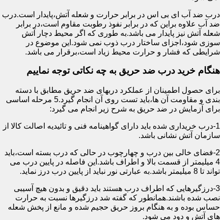
درب ضد آب ای بی اس در برابر حرارت و شعله آتش،پایدار است.درب
ضد آب علاوه براین که در برابر نفوذ رطوبت مقاوم است،در برابر
شعله آتش نیز پایدار می باشد.به طوری که اگر محیط دچار آتش
سوزی شود،اجزای ساختار درب ذوب نمی شود.این موضوع در
شرایطی که فشار و حرارت محیط زیاد است،برقرار می باشد.
هنگام خرید درب ضد حریق به چه نکاتی توجه نماییم
برای حصول اطمینان از عملکرد دربهای ضد حریق مطابق با دسته
بندی و مقاومت آن ها،باید تست روی آن انجام گیرد.5 مرحله اساسی
برای آزمایش در ضد حریق به شرح زیر انجام می گیرد:
1-درب خریداری شده باید دارای گواهینامه فنی و تائیدیه اصالت کالا از
سازمان آتش نشانی باشد.
2-فضای خالی بین درب و چهارچوب در حالی که درب بسته است،باید
4 میلیمتر از قسمت بالا و اطراف باشد.این فاصله در پایین درب می
تواند تا 8 میلیمتر باشد.به عبارتی نور نباید از پایین درب درز نماید.
3-درزگیرهایی که اطراف درب هستند باید دقیق و بدون هیچ آسیبی
نصب شده باشند.همانطور که گفته شد درزگیرها نسبت به حرارت
حساس بوده و به هنگام بروز حریق حجیم شده و مانع از پخش شعله
های آتش و دود می شود.