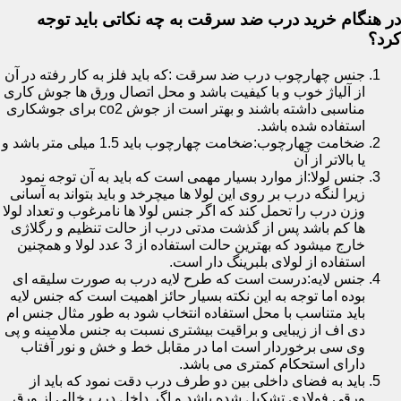
در هنگام خرید درب ضد سرقت به چه نکاتی باید توجه
کرد؟
جنس چهارچوب درب ضد سرقت :که باید فلز به کار رفته در آن
از آلیاژ خوب و با کیفیت باشد و محل اتصال ورق ها جوش کاری
مناسبی داشته باشند و بهتر است از جوش co2 برای جوشکاری
استفاده شده باشد.
ضخامت چهارچوب:ضخامت چهارچوب باید 1.5 میلی متر باشد و
یا بالاتر از آن
جنس لولا:از موارد بسیار مهمی است که باید به آن توجه نمود
زیرا لنگه درب بر روی این لولا ها میچرخد و باید بتواند به آسانی
وزن درب را تحمل کند که اگر جنس لولا ها نامرغوب و تعداد لولا
ها کم باشد پس از گذشت مدتی درب از حالت تنظیم و رگلاژی
خارج میشود که بهترین حالت استفاده از 3 عدد لولا و همچنین
استفاده از لولای بلبرینگ دار است.
جنس لایه:درست است که طرح لایه درب به صورت سلیقه ای
بوده اما توجه به این نکته بسیار حائز اهمیت است که جنس لایه
باید متناسب با محل استفاده انتخاب شود به طور مثال جنس ام
دی اف از زیبایی و براقیت بیشتری نسبت به جنس ملامینه و پی
وی سی برخوردار است اما در مقابل خط و خش و نور آفتاب
دارای استحکام کمتری می باشد.
باید به فضای داخلی بین دو طرف درب دقت نمود که باید از
ورقی فولادی تشکیل شده باشد و اگر داخل درب خالی از ورق