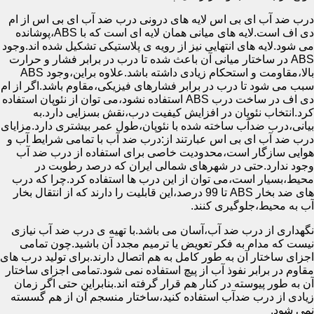
درب ضد آب ای بی اس لایه های درونی درب ضد آب ای بی اس از ام
دی اف است.لایه های میانی همان لایه ای است که با ABS،پوشانده
می شود.لایه های انتهایی نیز از رویه ی پلاستیکی تشکیل شده اند.وجود
ABS در ساختار میانی آن باعث شده تا درب در برابر فشار و حرارت
بالا،مقاومت و استحکام زیادی داشته باشد.علاوه براین،وجود ABS
سبب می شود تا درب در برابر فشارهای فیزیکی،مقاوم باشد.اگر از ام
دی اف در ساخت درب ABS استفاده نشود،می توان از نئوپان استفاده
کرد.انتخاب نئوپان در افزایش کیفیت درب،نقش بسزایی دارد.به
بیانی،درب ضدآب ساخته شده با نئوپان،طول عمر بیشتری دارد.مزایای
درب ضد آب ای بی اس عبارتند از:درب ضد آب با تمامی شرایط آب و
هوایی سازگار است،محدودیت خاصی برای استفاده از درب ضد آب
وجود ندارد.حتی در شهرهای شمالی ایران که درصد رطوبت در
محیط،بسیار است،می توان از این درب ها استفاده کرد.چرا که درب
های ضد بخار ABS تا 99 درصد،این قابلیت را دارند که از انتقال بخار
آب به محیط،جلوگیری کنند.
نگهداری از درب ضد آب،آسان می باشد.با تهیه ی درب ضد آب نیازی
نیست که مدام به فکر تعویض یا ترمیم مجدد آن باشید.چون تمامی
اجزای ساختار آن به طور کامل به هم اتصال دارند.برای تولید درب های
مقاوم در برابر نفوذ آب از پیچ استفاده نمی شود.تمامی اجزای ساختار
آن به طور پیوسته در کنار هم قرار گرفته اند.بنابراین حتی اگر زمان
زیادی از درب ضدآب استفاده کنید،ساختار منسجم آن از هم گسسته
نمی شود.