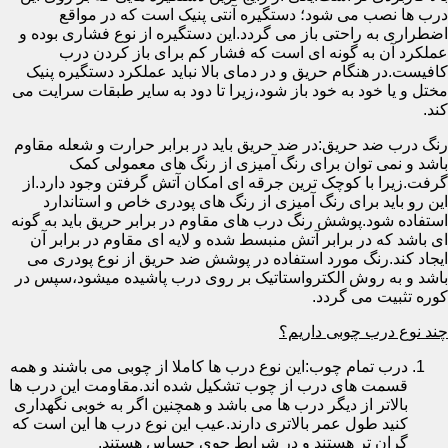
درب ها نصب می شود؛ دستگیره آنتی پنیک است که در مواقع
اضطراری به راحتی باز می گردد.این دستگیره از نوع فشاری بوده و
عملکرد آن به گونه ای است که فشار کم برای باز کردن درب
کافیست.در هنگام حریق و در دمای بالا نباید عملکرد دستگیره پنیک
مختل و یا خود به خود باز شود،زیرا تا دود به سایر طبقات سرایت می
کند.
رنگ درب ضد حریق:در ضد حریق باید در برابر حرارت و شعله مقاوم
باشد و نمی توان برای رنگ آمیزی از رنگ های معمولی کمک
گرفت.زیرا با کوچک ترین جرقه ای امکان آتش گرفتن وجود دارد.از
این رو باید برای رنگ آمیزی از رنگ های پودری خاص و استاندارد
استفاده شود.پوشش رنگ درب های مقاوم در برابر حریق باید به گونه
ای باشد که در برابر آتش منبسط شده و لایه ای مقاوم در برابر آن
ایجاد کند.رنگ مورد استفاده در پوشش ضد حریق از نوع پودری می
باشد و به روش الکترواستاتیک بر روی درب پاشیده میشود،سپس در
کوره تثبیت می گردد.
چند نوع درب چوبی داریم؟
درب تمام چوب:این نوع درب ها کاملا از چوبی می باشند و همه
قسمت های درب از چوب تشکیل شده اند.مقاومت این درب ها
بالاتر از دیگر درب ها می باشد و همچنین اگر به خوبی نگهداری
کنید طول عمر بالاتری دارند.عیب این نوع درب ها این است که
گران تر هستند و در شرایط جوی حساس هستند.