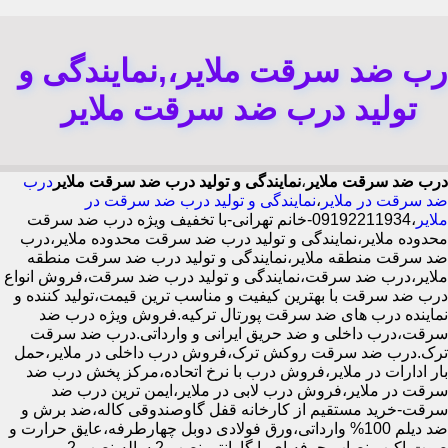
رب ضد سرقت ملایر،,نمایندگی و
تولید درب ضد سرقت ملایر
درب ضد سرقت ملایر
،
نمایندگی و تولید درب ضد سرقت ملایر
درب
ضد سرقت در ملایر
،
نمایندگی و تولید درب ضد سرقت در
ملایر
،09192211934-خانم تهرانی-با تخفیف ویژه درب ضد سرقت
محدوده ملایر،نمایندگی و تولید درب ضد سرقت محدوده ملایر،درب
ضد سرقت منطقه ملایر،نمایندگی و تولید درب ضد سرقت منطقه
ملایر،درب ضد سرقت،نمایندگی و تولید درب ضد سرقت،فروش انواع
درب ضد سرقت با بهترین کیفیت و مناسب ترین قیمت،تولید کننده و
نماینده درب های ضد سرقت پورتال ترکیه.فروش ویژه درب ضد
سرقت،درب داخلی و ضد حریق ایرانی و وارداتی.درب ضد سرقت
ترک.درب ضد سرقت روکش ترک،فروش درب داخلی در ملایر،حمل
بار ادارات در ملایر،فروش درب با نرخ اتحاده،مرکز پخش درب ضد
سرقت در ملایر،فروش درب لابی در ملایر،ایمن ترین درب ضد
سرقت-خرید مستقیم از کارخانه قفل گاوصندوقی کاله،ضد برش و
ضد دیلم 100% وارداتی،ورق فولادی دوبل چهارطرفه،عایق حرارت و
صوت،اکیپ نصاب حرفه ای با گارانتی نصب 2 ساله،نصب 2