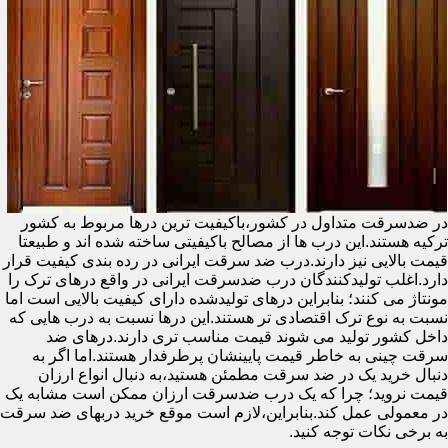
در ضدسرقت متداول در کشور،باکیفیت ترین درها مربوط به کشور
ترکیه هستند.این درب ها از مصالح باکیفیتی ساخته شده اند و طبیعتا
قیمت بالایی نیز دارند.درب ضد سرقت ایرانی در رده بندی کیفیت قرار
دارد.اغلب تولیدکنندگان درب ضدسرقت ایرانی در واقع درهای ترک را
مونتاژ می کنند؛ بنابراین درهای تولیدشده دارای کیفیت بالایی است اما
نسبت به نوع ترک اقتصادی تر هستند.این درها نسبت به درب هایی که
داخل کشور تولید می شوند قیمت مناسب تری دارند.درهای ضد
سرقت چینی به خاطر قیمت پایینشان پرطرفدار هستند.اما اگر به
دنبال خرید یک در ضد سرقت مطمئن هستید،به دنبال انواع ارزان
قیمت نروید؛ چرا که یک درب ضدسرقت ارزان ممکن است مشابه یک
در معمولی عمل کند.بنابراین،لازم است موقع خرید دربهای ضد سرقت
به برخی نکات توجه کنید.