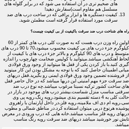
های ضخیم تری در آن استفاده می شود که در برابر گلوله های
مسلسل هم مقاوم است)سفارش دهید!
کیفیت دستگیره ها و ابزار یراقی که در ساخت درب های ضد
سرقت مورد استفاده قرار گرفته است مطمئن شوید.
راه های شناخت درب ضد سرقت باکیفیت از بی کیفیت چیست؟
اولین راه وزن درب هست که به صورت کلی درب های کمتر از 60
کیلوگرم جزء درب های بی کیفیت محسوب میشود،70 تا 90 درب های
متوسط و درب های 90 کیلوگرم و بالاتر جزء درب های با کیفیت از
لحاظ آهنکشی میباشد.میتوانید با کولیس ضخامت چهارچوب را اندازه
گیری کنید.با باز کردن یکی از قفل ها میتوانید از وجود ورق فولادی
میانی اطمینان حاصل کنید که با توجه به مشکل بودن این کار میتونید
از فروشنده تضمین وجود ورق فولادی ایمنی رو بگیرید.قفل دربهای
ضد سرقت جزء مهم امنیتی این دربها میباشد که در حال حاضر قفل
های ساخت کشور ترکیه نسبتا مرغوب میباشد.چه نوع درب ضد
سرقتی مناسب منزل شماست.بیشتر درب های موجود در بازار در
حالت کلی به 4 دسته تقسیم بندی میشود.رویه رنگ،رویه پی وی
سی،رویه ام دی اف ملامینه،رویه فلز،در داخل آپارتمان با راهروی
پوشیده هرنوع دربی میتوان استفاده کرد.در مناطق شمالی و مطوب
دربهای رویه فلز مناسب میباشد.خانه هایی که درب ورودی در معرض
تابش نور خورشید میباشد دربهای ضد سرقت رویه رنگ مناسب
میباشد.