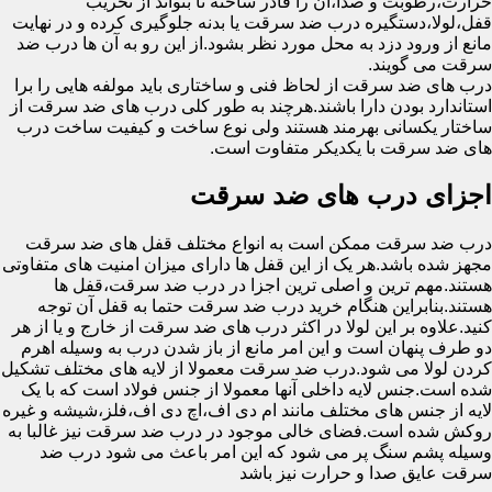
حرارت،رطوبت و صدا،آن را قادر ساخته تا بتواند از تخریب
قفل،لولا،دستگیره درب ضد سرقت یا بدنه جلوگیری کرده و در نهایت
مانع از ورود دزد به محل مورد نظر بشود.از این رو به آن ها درب ضد
سرقت می گویند.
درب های ضد سرقت از لحاظ فنی و ساختاری باید مولفه هایی را برا
استاندارد بودن دارا باشند.هرچند به طور کلی درب های ضد سرقت از
ساختار یکسانی بهرمند هستند ولی نوع ساخت و کیفیت ساخت درب
های ضد سرقت با یکدیکر متفاوت است.
اجزای درب های ضد سرقت
درب ضد سرقت ممکن است به انواع مختلف قفل های ضد سرقت
مجهز شده باشد.هر یک از این قفل ها دارای میزان امنیت های متفاوتی
هستند.مهم ترین و اصلی ترین اجزا در درب ضد سرقت،قفل ها
هستند.بنابراین هنگام خرید درب ضد سرقت حتما به قفل آن توجه
کنید.علاوه بر این لولا در اکثر درب های ضد سرقت از خارج و یا از هر
دو طرف پنهان است و این امر مانع از باز شدن درب به وسیله اهرم
کردن لولا می شود.درب ضد سرقت معمولا از لایه های مختلف تشکیل
شده است.جنس لایه داخلی آنها معمولا از جنس فولاد است که با یک
لایه از جنس های مختلف مانند ام دی اف،اچ دی اف،فلز،شیشه و غیره
روکش شده است.فضای خالی موجود در درب ضد سرقت نیز غالبا به
وسیله پشم سنگ پر می شود که این امر باعث می شود درب ضد
سرقت عایق صدا و حرارت نیز باشد