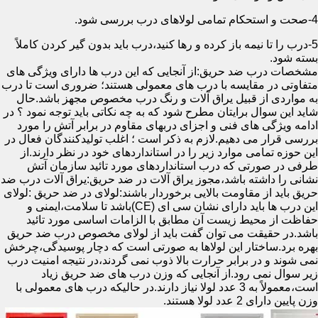
4-صحت و استحکام تمامی لولاهای درب بررسی شود.
5-درب را تا نیمه باز کرده و رها کنید،درب باید بدون گیر کردن کاملاً
بسته شود.
مشخصات درب ضد حریق:از آنجایی که این درب ها دارای ویژگی های
متفاوتی در مقایسه با درب های معمولی هستند؛ ضروری است تا درب
به مواردی از قبیل یراق آلات و رنگ درب مخصوص مجهز باشد.حال
شاید این سوال برایتان مطرح شود که به چه نکاتی باید توجه نمود ؟ در
ادامه ویژگی های فنی و اجزای دربهای مقاوم در برابر آتش را مورد
بررسی قرار می دهیم.لازم به ذکر است ؛ اغلب تولیدکنندگان فعال در
این حوزه تمامی موارد زیر را در استانداردهای خود در نظر دارند.از
طرفی در صورتی که درب استانداردهای مورد تائید سازمان آتش
نشانی را داشته باشد،مجوز یراق آلات در ضد حریق:یراق آلات درب ضد
حریق باید از مقاومت بالایی برخوردار باشند:لولای در ضد حریق :لولای
این درب ها باید دارای نشان سی ای (CE)باشد تا سلامت،ایمنی و
حفاظت از محیط زیست آن مطابق با الزامات اساسی مورد تائید
باشد.در حقیقت می توان گفت باید از لولای مخصوص درب ضد حریق
بهره برد.ساختار این لولاها به صورتی است که دچار پوسیدگی،چرخش
نمی شوند و در برابر حرارت بالا ذوب نمی گردند،در نتیجه امنیت درب
زیر سوال نمی رود.از آنجایی که وزن درب های ضد حریق زیاد
است،معمولاً به 3 عدد لولا نیاز دارند.در حالیکه درب های معمولی با
وزن پایین دارای 2 عدد لولا هستند.