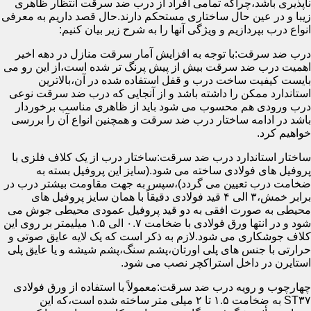
ناپذیری باشد،چراکه تمامی افراد از درب ضد سرقت انتظار ظاهری
زیبا و در عین حال ساختاری مستحکم دارند.حال قصد داریم به معرفی
انواع درب بپردازیم و ویژگی آنها را به شرح زیر بیان کنیم:
درب ضد سرقت:با توجه به افزایش آمار سرقت منازل در دهه اخیر
اهمیت درب ضد سرقت بیش از پیش پرنگ تر شده است،از این رو می
بایست کیفیت ساخت درب و قفل استفاده شده در آن،بالاترین
استاندارد ممکن را داشته باشد و از آنجایی که درب ضد سرقت نوعی
درب ورودی هم محسوب می شود باید از ظاهری مناسب برخوردار
باشد در ادامه ساختار درب ضد سرقت و همچنین انواع آن را بررسی
خواهیم کرد.
ساختار استاندارد درب ضد سرقت:ساختار درب از یک کلاف فلزی با
پروفیل های فولادی ساخته می شود.(سایز این پروفیل بسته به
ضخامت درب تعیین می گردد)،سپس به جهت مقاومت بیشتر درب در
برابر خمش،۳ الی ۴ قید فولادی دقیقاً با همان سایز پروفیل های
محیطی به صورت افقی به دو قید پروفیل عمودی محیطی جوش می
شود و در انتها ورق فولادی با ضخامت ۰.۷ الی ۱.۵ میلیمتر بر روی این
کلاف جوشکاری می شود.لازم به ذکر است که یک لایه عایق صوتی و
حرارتی با جنس های پلی اورتان،پشم سنگ،پشم شیشه و یا عایق پلی
استایرن در داخل استراکچر نصب می شود.
چهارچوب و رویه درب ضد سرقت:معمولاً با استفاده از ورق فولادی
ST۳۷ به ضخامت ۱.۵ تا ۲ میلی متر ساخته شده است،که این