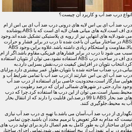
انواع درب ضد آب و کاربرد آن چیست؟
درب ضد آب ای بی اس لایه های درونی درب ضد آب ای بی اس از ام
دی اف است.لایه های میانی همان لایه ای است که با ABS،پوشانده
می شود.لایه های انتهایی نیز از رویه ی پلاستیکی تشکیل شده اند.وجود
ABS در ساختار میانی آن باعث شده تا درب در برابر فشار و حرارت
بالا،مقاومت و استحکام زیادی داشته باشد.علاوه براین،وجود ABS
سبب می شود تا درب در برابر فشارهای فیزیکی،مقاوم باشد.اگر از ام
دی اف در ساخت درب ABS استفاده نشود،می توان از نئوپان استفاده
کرد.انتخاب نئوپان در افزایش کیفیت درب،نقش بسزایی دارد.به
بیانی،درب ضدآب ساخته شده با نئوپان،طول عمر بیشتری دارد.مزایای
درب ضد آب ای بی اس عبارتند از:درب ضد آب با تمامی شرایط آب و
هوایی سازگار است،محدودیت خاصی برای استفاده از درب ضد آب
وجود ندارد.حتی در شهرهای شمالی ایران که درصد رطوبت در
محیط،بسیار است،می توان از این درب ها استفاده کرد.چرا که درب
های ضد بخار ABS تا 99 درصد،این قابلیت را دارند که از انتقال بخار
آب به محیط،جلوگیری کنند.
نگهداری از درب ضد آب،آسان می باشد.با تهیه ی درب ضد آب نیازی
نیست که مدام به فکر تعویض یا ترمیم مجدد آن باشید.چون تمامی
اجزای ساختار آن به طور کامل به هم اتصال دارند.برای تولید درب های
مقاوم در برابر نفوذ آب از پیچ استفاده نمی شود.تمامی اجزای ساختار