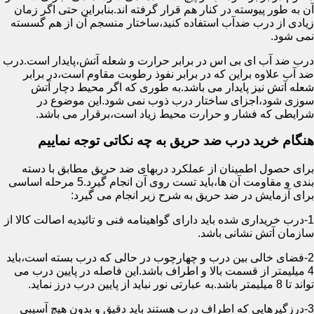
آن به طور پیوسته در کنار هم قرار گرفته اند.بنابراین حتی اگر زمان
زیادی از درب ضدآب استفاده کنید،ساختار منسجم آن از هم گسسته
نمی شود.
درب ضد آب ای بی اس در برابر حرارت و شعله آتش،پایدار است.درب
ضد آب علاوه براین که در برابر نفوذ رطوبت مقاوم است،در برابر
شعله آتش نیز پایدار می باشد.به طوری که اگر محیط دچار آتش
سوزی شود،اجزای ساختار درب ذوب نمی شود.این موضوع در
شرایطی که فشار و حرارت محیط زیاد است،برقرار می باشد.
هنگام خرید درب ضد حریق به چه نکاتی توجه نماییم
برای حصول اطمینان از عملکرد دربهای ضد حریق مطابق با دسته
بندی و مقاومت آن ها،باید تست روی آن انجام گیرد.5 مرحله اساسی
برای آزمایش در ضد حریق به شرح زیر انجام می گیرد:
1-درب خریداری شده باید دارای گواهینامه فنی و تائیدیه اصالت کالا از
سازمان آتش نشانی باشد.
2-فضای خالی بین درب و چهارچوب در حالی که درب بسته است،باید
4 میلیمتر از قسمت بالا و اطراف باشد.این فاصله در پایین درب می
تواند تا 8 میلیمتر باشد.به عبارتی نور نباید از پایین درب درز نماید.
3-درزگیرهایی که اطراف درب هستند باید دقیق و بدون هیچ آسیبی