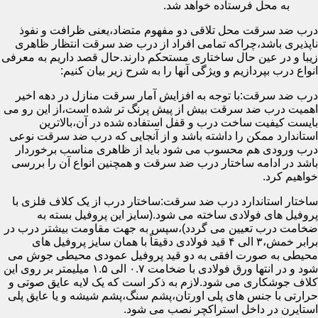
به محل فرستاده خواهد شد.
درب ضد سرقت محل تلاقی دو مفهوم متضاد،یعنی ظرافت و نفوذ
ناپذیری باشد،چراکه تمامی افراد از درب ضد سرقت انتظار ظاهری
زیبا و در عین حال ساختاری مستحکم دارند.حال قصد داریم به معرفی
انواع درب بپردازیم و ویژگی آنها را به شرح زیر بیان کنیم:
درب ضد سرقت:با توجه به افزایش آمار سرقت منازل در دهه اخیر
اهمیت درب ضد سرقت بیش از پیش پرنگ تر شده است،از این رو می
بایست کیفیت ساخت درب و قفل استفاده شده در آن،بالاترین
استاندارد ممکن را داشته باشد و از آنجایی که درب ضد سرقت نوعی
درب ورودی هم محسوب می شود باید از ظاهری مناسب برخوردار
باشد در ادامه ساختار درب ضد سرقت و همچنین انواع آن را بررسی
خواهیم کرد.
ساختار استاندارد درب ضد سرقت:ساختار درب از یک کلاف فلزی با
پروفیل های فولادی ساخته می شود.(سایز این پروفیل بسته به
ضخامت درب تعیین می گردد)،سپس به جهت مقاومت بیشتر درب در
برابر خمش،۳ الی ۴ قید فولادی دقیقاً با همان سایز پروفیل های
محیطی به صورت افقی به دو قید پروفیل عمودی محیطی جوش می
شود و در انتها ورق فولادی با ضخامت ۰.۷ الی ۱.۵ میلیمتر بر روی این
کلاف جوشکاری می شود.لازم به ذکر است که یک لایه عایق صوتی و
حرارتی با جنس های پلی اورتان،پشم سنگ،پشم شیشه و یا عایق پلی
استایرن در داخل استراکچر نصب می شود.