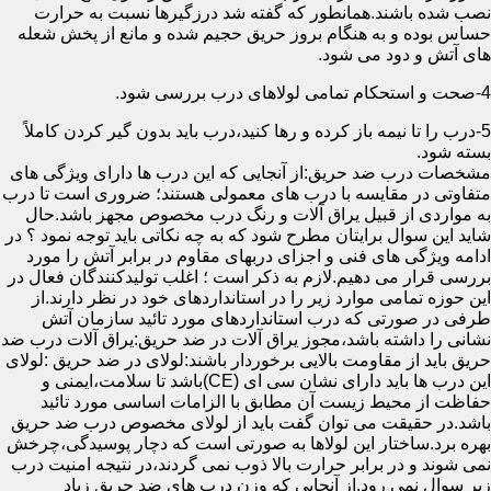
نصب شده باشند.همانطور که گفته شد درزگیرها نسبت به حرارت
حساس بوده و به هنگام بروز حریق حجیم شده و مانع از پخش شعله
های آتش و دود می شود.
4-صحت و استحکام تمامی لولاهای درب بررسی شود.
5-درب را تا نیمه باز کرده و رها کنید،درب باید بدون گیر کردن کاملاً
بسته شود.
مشخصات درب ضد حریق:از آنجایی که این درب ها دارای ویژگی های
متفاوتی در مقایسه با درب های معمولی هستند؛ ضروری است تا درب
به مواردی از قبیل یراق آلات و رنگ درب مخصوص مجهز باشد.حال
شاید این سوال برایتان مطرح شود که به چه نکاتی باید توجه نمود ؟ در
ادامه ویژگی های فنی و اجزای دربهای مقاوم در برابر آتش را مورد
بررسی قرار می دهیم.لازم به ذکر است ؛ اغلب تولیدکنندگان فعال در
این حوزه تمامی موارد زیر را در استانداردهای خود در نظر دارند.از
طرفی در صورتی که درب استانداردهای مورد تائید سازمان آتش
نشانی را داشته باشد،مجوز یراق آلات در ضد حریق:یراق آلات درب ضد
حریق باید از مقاومت بالایی برخوردار باشند:لولای در ضد حریق :لولای
این درب ها باید دارای نشان سی ای (CE)باشد تا سلامت،ایمنی و
حفاظت از محیط زیست آن مطابق با الزامات اساسی مورد تائید
باشد.در حقیقت می توان گفت باید از لولای مخصوص درب ضد حریق
بهره برد.ساختار این لولاها به صورتی است که دچار پوسیدگی،چرخش
نمی شوند و در برابر حرارت بالا ذوب نمی گردند،در نتیجه امنیت درب
زیر سوال نمی رود.از آنجایی که وزن درب های ضد حریق زیاد