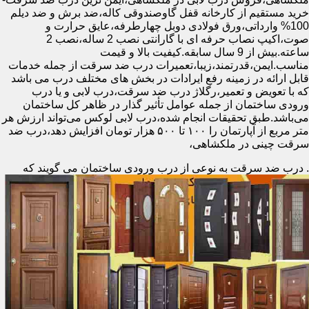
خرید مستقیم از کارخانه قفل گاوصندوقی کاله،ضد برش و ضد دیلم
100% وارداتی،ورق فولادی دوبل چهارطرفه،عایق حرارت و
صوت،اکیپ نصاب حرفه ای با گارانتی نصب 2 ساله،نصب 2
ساعته.بیش از 9 سال سابقه.کیفیت بالا و قیمت
مناسب.ایمن،قدرتمند،زیبا،تعمیرات درب ضد سرقت از جمله خدمات
قابل ارائه در زمینه رفع ایرادات در بخش های مختلف درب می باشد
که با تعویض و تعمیر،رگلاژ درب ضد سرقت،درب لابی و یا درب
ورودی ساختمان از جمله عوامل تأثیر گذار در ظاهر کل ساختمان
می‌باشد.طبق تحقیقات انجام شده،درب لابی لوکس می‌تواند ارزش هر
متر مربع از آپارتمان را ۱۰۰ تا ۵۰۰ هزار تومان افزایش دهد،درب ضد
سرقت چینی در ملکشاهی،
.
درب ضد سرقت به نوعی از درب ورودی ساختمان می گویند که