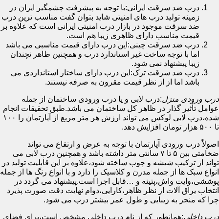
درب ضد سرقت ایرانی:با توجه به پیشرفت چشمگیر ایران در
زمینه تولید درب های امنیتی شاید بتوان گفت مناسب ترین درب
ضد سرقت موجود در بازار درب امنیتی ایرانی است که علاوه بر
قیمت مناسب دارای ظاهری زیبا هم است.
درب ضد سرقت چینی:این درب دارای قیمت مناسبی می باشد
اما با توجه ساخت غیر استاندارد درب و همچنین ظاهر نچندان
زیبا پیشنهاد نمی شود.
درب ضد سرقت ترک:این درب دارای ساختار استانداردی می
باشد اما از از نظر قیمت مقرون به صرفه نیستند.
درب ورودی منزل
:درب لابی و یا درب ورودی ساختمان از جمله
عوامل تأثیر گذار در ظاهر کل ساختمان می باشد.طبق تحقیقات انجام
شده،درب لابی لوکس می تواند ارزش هر متر مربع از آپارتمان را ۱۰۰
تا ۵۰۰ هزار تومان افزایش دهد.
اصولاً درب ورودی آپارتمان با توجه به عرض و ارتفاع می تواند
ضخامتی بین ۵ تا ۷ سانتی متر داشته باشد و همچنین درب لابی می
تواند از ترکیب شیشه و چوب ساخته شود،علاوه بر این قابلیت تولید در
انواع سبک ها از جمله مدرن و کلاسیک را دارد و با انواع رنگ ها از جمله
پوششی،وایت واش،پتینه و …قابل اجرا است.پیشنهاد می گردد در
انتخاب یراق آلات از نظر ظاهر،کارایی،دوام نهایت دقت صورت پذیرد
چرا که منجر به زیبایی و طول عمر بیشتر درب می شود.
درب داخلی
:همانطور که از نام درب داخلی مشخص است،برای فضای