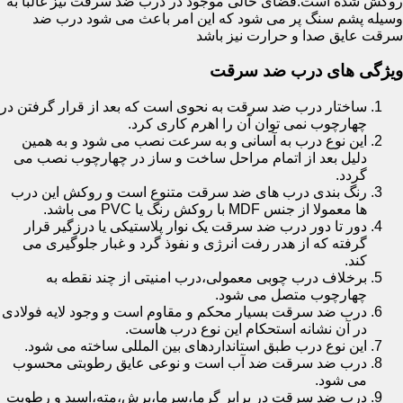
روکش شده است.فضای خالی موجود در درب ضد سرقت نیز غالبا به
وسیله پشم سنگ پر می شود که این امر باعث می شود درب ضد
سرقت عایق صدا و حرارت نیز باشد
ویژگی های درب ضد سرقت
ساختار درب ضد سرقت به نحوی است که بعد از قرار گرفتن در
چهارچوب نمی توان آن را اهرم کاری کرد.
این نوع درب به آسانی و به سرعت نصب می شود و به همین
دلیل بعد از اتمام مراحل ساخت و ساز در چهارچوب نصب می
گردد.
رنگ بندی درب های ضد سرقت متنوع است و روکش این درب
ها معمولا از جنس MDF با روکش رنگ یا PVC می باشد.
دور تا دور درب ضد سرقت یک نوار پلاستیکی یا درزگیر قرار
گرفته که از هدر رفت انرژی و نفوذ گرد و غبار جلوگیری می
کند.
برخلاف درب چوبی معمولی،درب امنیتی از چند نقطه به
چهارچوب متصل می شود.
درب ضد سرقت بسیار محکم و مقاوم است و وجود لایه فولادی
در آن نشانه استحکام این نوع درب هاست.
این نوع درب طبق استانداردهای بین المللی ساخته می شود.
درب ضد سرقت ضد آب است و نوعی عایق رطوبتی محسوب
می شود.
درب ضد سرقت در برابر گرما،سرما،برش،مته،اسید و رطوبت