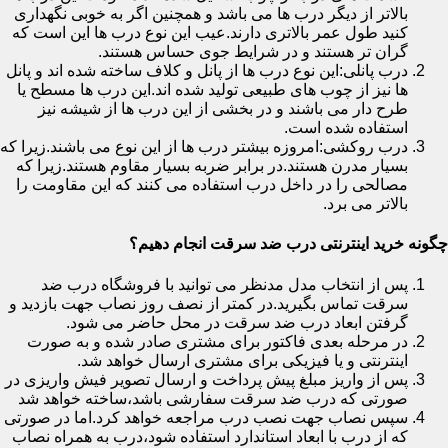
بالاتر از دیگر درب ها می باشد و همچنین اگر به خوبی نگهداری
کنید طول عمر بالاتری دارند.عیب این نوع درب ها این است که
گران تر هستند و در شرایط جوی حساس هستند.
درب پانلی:این نوع درب ها از پانل و کلاف ساخته شده اند و پانل
ها نیز از چوب های طبیعی تولید شده اند.این درب ها مسطح یا
طرح دار می باشند و در بخشی از این درب ها از شیشه نیز
استفاده شده است.
درب روکشی:امروزه بیشتر درب ها از این نوع می باشند.زیرا که
بسیار مدرن هستند.در برابر ضربه بسیار مقاوم هستند.زیرا که
مصالحی را در داخل درب استفاده می کنند که این مقاومت را
بالاتر می برد.
چگونه خرید اینترنتی درب ضد سرقت انجام دهیم؟
پس از انتخاب مدل مدنظر می توانید با فروشگاه درب ضد
سرقت تماس بگیرید.در کمتر از نصف روز نصاب جهت بازدید و
گرفتن ابعاد درب ضد سرقت در محل حاضر می شود.
در مرحله بعدی فاکتور برای مشتری صادر شده و به صورت
اینترنتی و یا فیزیکی برای مشتری ارسال خواهد شد.
پس از واریز مبلغ پیش پرداخت و ارسال تصویر فیش واریزی در
صورتی که درب ضد سرقت سفارشی باشد،ساخته خواهد شد
سپس نصاب جهت نصب درب مراجعه خواهد کرد.اما در صورتی
که از درب با ابعاد استاندارد استفاده شود،درب به همراه نصاب