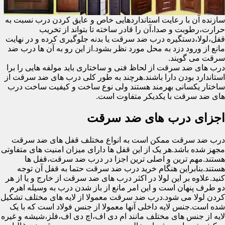
سازنده آن با رعایت استانداردهایی خاص و عایق کردن درب نسبت به
حرارت،رطوبت و صدا،آن را قادر ساخته تا بتواند از تخریب
قفل،لولا،دستگیره درب ضد سرقت یا بدنه جلوگیری کرده و در نهایت
مانع از ورود دزد به محل مورد نظر بشود.از این رو به آن ها درب ضد
سرقت می گویند.
درب های ضد سرقت از لحاظ فنی و ساختاری باید مولفه هایی را برا
استاندارد بودن دارا باشند.هرچند به طور کلی درب های ضد سرقت از
ساختار یکسانی بهرمند هستند ولی نوع ساخت و کیفیت ساخت درب
های ضد سرقت با یکدیکر متفاوت است.
اجزای درب های ضد سرقت
درب ضد سرقت ممکن است به انواع مختلف قفل های ضد سرقت
مجهز شده باشد.هر یک از این قفل ها دارای میزان امنیت های متفاوتی
هستند.مهم ترین و اصلی ترین اجزا در درب ضد سرقت،قفل ها
هستند.بنابراین هنگام خرید درب ضد سرقت حتما به قفل آن توجه
کنید.علاوه بر این لولا در اکثر درب های ضد سرقت از خارج و یا از هر
دو طرف پنهان است و این امر مانع از باز شدن درب به وسیله اهرم
کردن لولا می شود.درب ضد سرقت معمولا از لایه های مختلف تشکیل
شده است.جنس لایه داخلی آنها معمولا از جنس فولاد است که با یک
لایه از جنس های مختلف مانند ام دی اف،اچ دی اف،فلز،شیشه و غیره