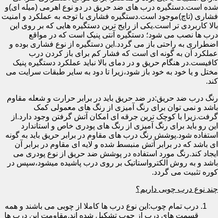
شده است.دستگیره درب های ضد حریق در دو نوع اهرمی (میله ای)و
فشاری (تاچ)موجود است.دستگیره فشاری با توجه به عملکرد و امنیت
بالا کاربردی تر است.یکی از رایج ترین دستگیره هایی که بر روی این
درب ها نصب می شود؛ دستگیره آنتی پنیک است که در مواقع
اضطراری به راحتی باز می گردد.این دستگیره از نوع فشاری بوده و
عملکرد آن به گونه ای است که فشار کم برای باز کردن درب
کافیست.در هنگام حریق و در دمای بالا نباید عملکرد دستگیره پنیک
مختل و یا خود به خود باز شود،زیرا تا دود به سایر طبقات سرایت می
کند.
رنگ درب ضد حریق:در ضد حریق باید در برابر حرارت و شعله مقاوم
باشد و نمی توان برای رنگ آمیزی از رنگ های معمولی کمک
گرفت.زیرا با کوچک ترین جرقه ای امکان آتش گرفتن وجود دارد.از
این رو باید برای رنگ آمیزی از رنگ های پودری خاص و استاندارد
استفاده شود.پوشش رنگ درب های مقاوم در برابر حریق باید به گونه
ای باشد که در برابر آتش منبسط شده و لایه ای مقاوم در برابر آن
ایجاد کند.رنگ مورد استفاده در پوشش ضد حریق از نوع پودری می
باشد و به روش الکترواستاتیک بر روی درب پاشیده میشود،سپس در
کوره تثبیت می گردد.
چند نوع درب چوبی داریم؟
درب تمام چوب:این نوع درب ها کاملا از چوبی می باشند و همه
قسمت های درب از چوب تشکیل شده اند.مقاومت این درب ها