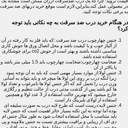
قیمت نروید؛ چرا که یک درب ضدسرقت ارزان ممکن است مشابه یک
در معمولی عمل کند.بنابراین،لازم است موقع خرید دربهای ضد سرقت
به برخی نکات توجه کنید.
در هنگام خرید درب ضد سرقت به چه نکاتی باید توجه
کرد؟
جنس چهارچوب درب ضد سرقت :که باید فلز به کار رفته در آن
از آلیاژ خوب و با کیفیت باشد و محل اتصال ورق ها جوش کاری
مناسبی داشته باشند و بهتر است از جوش co2 برای جوشکاری
استفاده شده باشد.
ضخامت چهارچوب:ضخامت چهارچوب باید 1.5 میلی متر باشد و
یا بالاتر از آن
جنس لولا:از موارد بسیار مهمی است که باید به آن توجه نمود
زیرا لنگه درب بر روی این لولا ها میچرخد و باید بتواند به آسانی
وزن درب را تحمل کند که اگر جنس لولا ها نامرغوب و تعداد لولا
ها کم باشد پس از گذشت مدتی درب از حالت تنظیم و رگلاژی
خارج میشود که بهترین حالت استفاده از 3 عدد لولا و همچنین
استفاده از لولای بلبرینگ دار است.
جنس لایه:درست است که طرح لایه درب به صورت سلیقه ای
بوده اما توجه به این نکته بسیار حائز اهمیت است که جنس لایه
باید متناسب با محل استفاده انتخاب شود به طور مثال جنس ام
دی اف از زیبایی و براقیت بیشتری نسبت به جنس ملامینه و پی
وی سی برخوردار است اما در مقابل خط و خش و نور آفتاب