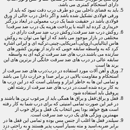
دارای استحکام کمتری می باشد.
باید به فضای داخلی بین دو طرف درب دقت نمود که باید از
ورقی فولادی تشکیل شده باشد و اگر داخل درب خالی از ورق
فولادی باشد در حقیقت شما یک درب معمولی در ابعاد بزرگتر
خریداری کرده اید البته با پرداخت هزینه یک درب ضد سرقت!
روکش درب ضد سرقت:روکش درب ضد سرقت دارای در
مختلفی در بازار موجود می باشد که از آنها می توان به روکش
هاس ایتالیایی،اروپایی،آمریکایی،چینی،ترکیه ای و ایرانی اشاره
کرد که به واسطه سابقه خوبی که دارند از بهترین کشور های
سازنده می باشند.درب های ضد سرقت ترکیه ای به واسطه
سابقه عالی در درب های ضد سرقت خانگی از برترین های این
برند ها است
ورق و آهن آلات مورد استفاده در درب:درب های ضد سرقت از
استحکام و مقاومت بالایی در برابر صدا و حرارت دارا می باشد
و تمامی این ها به خاطر ابزار و وسایلی است که در این درب ها
به کار برده شده است.در درب های ضد سرقت از رشته آهن
پروفیل باید استفاده شود
قفل و یراق:قفل و یراق ها همگی باید از مرغوب ترین ها باشند و
در غیر این صورت تمامی امنیتی که برای درب شما به کار رفته
است هیچ خواهد بود! پس انتخاب یک قفل و یراق خوب از
مهمترین ویژگی های یک درب ضد سرقت است.
سیلندر قفل ها اغلب از جنس مس بوده و تمامی این قفل ها در
برابر ضربه،اسید و مته بسیار آسیب پذیر هستند و به راحتی دزد