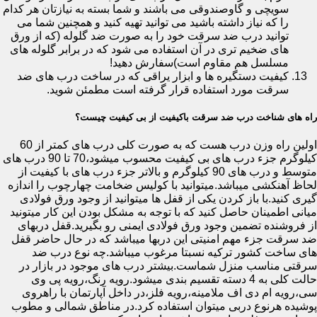
سویچی و گاوصندوقی می باشند و شما بسته به نیازتان هر کدام
را که نیاز داشته باشید می توانید تهیه کنید و همچنین شما می
توانید درب ضد سرقت خود را به صورت ضد گلوله (که از ورق
های ضخیم تری در آن استفاده می شود که در برابر گلوله های
مسلسل هم مقاوم است)سفارش دهید!
کیفیت دستگیره ها و ابزار یراقی که در ساخت درب های ضد
سرقت مورد استفاده قرار گرفته است مطمئن شوید.
راه های شناخت درب ضد سرقت باکیفیت از بی کیفیت چیست؟
اولین راه وزن درب هست که به صورت کلی درب های کمتر از 60
کیلوگرم جزء درب های بی کیفیت محسوب میشود،70 تا 90 درب های
متوسط و درب های 90 کیلوگرم و بالاتر جزء درب های با کیفیت از
لحاظ آهنکشی میباشد.میتوانید با کولیس ضخامت چهارچوب را اندازه
گیری کنید.با باز کردن یکی از قفل ها میتوانید از وجود ورق فولادی
میانی اطمینان حاصل کنید که با توجه به مشکل بودن این کار میتونید
از فروشنده تضمین وجود ورق فولادی ایمنی رو بگیرید.قفل دربهای
ضد سرقت جزء مهم امنیتی این دربها میباشد که در حال حاضر قفل
های ساخت کشور ترکیه نسبتا مرغوب میباشد.چه نوع درب ضد
سرقتی مناسب منزل شماست.بیشتر درب های موجود در بازار در
حالت کلی به 4 دسته تقسیم بندی میشود.رویه رنگ،رویه پی وی
سی،رویه ام دی اف ملامینه،رویه فلز،در داخل آپارتمان با راهروی
پوشیده هرنوع دربی میتوان استفاده کرد.در مناطق شمالی و مطوب