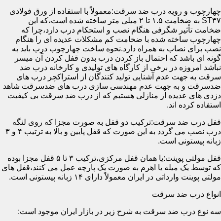
چهارچوب و رویه درب ضد سرقت:معمولاً با استفاده از ورق فولادی
ST۳۷ به ضخامت ۱.۵ تا ۲ میلی متر ساخته شده است،که این
ضخامت تأثیر شگرفی هنگام نصب و استحکام درب دارد،چرا که
چهارچوب ساخته شده با ضخامت کم مشکلات عدیده ای را هنگام
نصب برای نصاب به همراه دارد.نحوه ساخت چهارچوب درب باید به
گونه ای باشد که احتمال باز کردن درب بدون قفل کردن آن میسر
نباشد امروزه در برخی از کارگاه های تولیدی و کارخانه درب ضد
سرقت به جهت عدم آشنایی تولید کنندگان از استراکچر درب های
ضدسرقت و به جهت عدم مهندسی سازی درب های ضدسرقت شاهد
دزدی های عدیده از منازلی هستیم که از درب ضد سرقت بی کیفیت
استفاده کرده اند.
قفل درب ضد سرقت:ترکیب دو قفل به صورت مجزا که روی لنگه
درب نصب می گردد به این صورت که قفل پایین و بالا به ترتیب ۴ و ۳
زبانه پیستونی است.
قفل مولتی پوینت:یا همان قفل مرکزی،ترکیب ۳ تا ۵ قفل مجزا بوده
که توسط یک میله یا اهرم به صورت یک پارچه عمل می کنند،قفل های
مولتی پوینت وارداتی در ایران معمولاً دارای ۱۴ زبانه پیستونی است.
انواع درب ضد سرقت
سه نوع درب ضد سرقت به شرح زیر در بازار ایران موجود است: