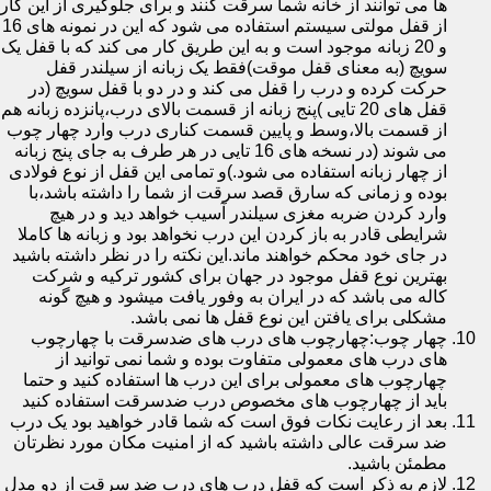
ها می توانند از خانه شما سرقت کنند و برای جلوگیری از این کار
از قفل مولتی سیستم استفاده می شود که این در نمونه های 16
و 20 زبانه موجود است و به این طریق کار می کند که با قفل یک
سویچ (به معنای قفل موقت)فقط یک زبانه از سیلندر قفل
حرکت کرده و درب را قفل می کند و در دو با قفل سویچ (در
قفل های 20 تایی )پنج زبانه از قسمت بالای درب،پانزده زبانه هم
از قسمت بالا،وسط و پایین قسمت کناری درب وارد چهار چوب
می شوند (در نسخه های 16 تایی در هر طرف به جای پنج زبانه
از چهار زبانه استفاده می شود.)و تمامی این قفل از نوع فولادی
بوده و زمانی که سارق قصد سرقت از شما را داشته باشد،با
وارد کردن ضربه مغزی سیلندر آسیب خواهد دید و در هیچ
شرایطی قادر به باز کردن این درب نخواهد بود و زبانه ها کاملا
در جای خود محکم خواهند ماند.این نکته را در نظر داشته باشید
بهترین نوع قفل موجود در جهان برای کشور ترکیه و شرکت
کاله می باشد که در ایران به وفور یافت میشود و هیچ گونه
مشکلی برای یافتن این نوع قفل ها نمی باشد.
چهار چوب:چهارچوب های درب های ضدسرقت با چهارچوب
های درب های معمولی متفاوت بوده و شما نمی توانید از
چهارچوب های معمولی برای این درب ها استفاده کنید و حتما
باید از چهارچوب های مخصوص درب ضدسرقت استفاده کنید
بعد از رعایت نکات فوق است که شما قادر خواهید بود یک درب
ضد سرقت عالی داشته باشید که از امنیت مکان مورد نظرتان
مطمئن باشید.
لازم به ذکر است که قفل درب های درب ضد سرقت از دو مدل